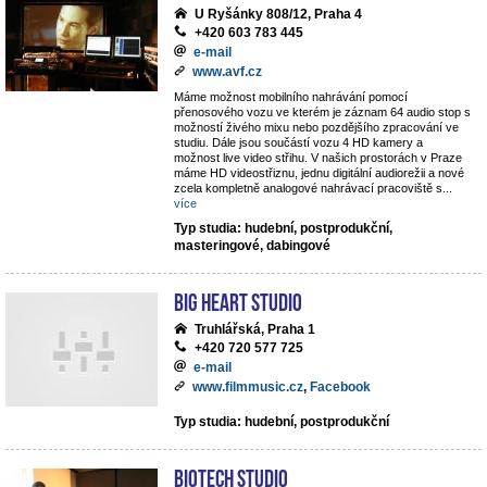
U Ryšánky 808/12, Praha 4
+420 603 783 445
e-mail
www.avf.cz
Máme možnost mobilního nahrávání pomocí
přenosového vozu ve kterém je záznam 64 audio stop s
možností živého mixu nebo pozdějšího zpracování ve
studiu. Dále jsou součástí vozu 4 HD kamery a
možnost live video střihu. V našich prostorách v Praze
máme HD videostřiznu, jednu digitální audiorežii a nové
zcela kompletně analogové nahrávací pracoviště s
...
více
Typ studia: hudební, postprodukční,
masteringové, dabingové
Big Heart Studio
Truhlářská, Praha 1
+420 720 577 725
e-mail
www.filmmusic.cz
,
Facebook
Typ studia: hudební, postprodukční
BIOTECH STUDIO