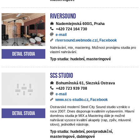
Riversound
Nademlejnská 600/1, Praha
+420 724 164 730
e-mail
riversound.webnode.cz/
,
Facebook
Nahrávání, mix, mastering. Možnost pronájmu studia pro
vlastní nahrávání.
Detail studia
Typ studia: hudební, masteringové
SCS Studio
Bohumínská 61, Slezská Ostrava
+420 723 939 708
e-mail
www.scs-studio.cz
,
Facebook
Ostravské moderní Steel City Sound studio vzniklo v
roce 2007. Dnes disponuje kvalitním vybavením. Hlavní
Detail studia
doménou studia je MIX a Mastering dále je možné
nahrávat vysoce kvalitní akapely (rap, zpěv, mluvené
slovo), jednotlivé nástroje.
Typ studia: hudební, postprodukční,
masteringové, dabingové