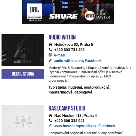
Audio Within
Holečkova 62, Praha 5
+420 603 731 492
e-mail
audio-within.com
,
Facebook
Moderní Mix & Mastering / Super zázemí pro nahráván /
Rychlá komunikace / Individuální přístup /Žánrově
Detail studia
neomezeno / Postprodukční úpravy / MIDI
programování
Typ studia: hudební, postprodukční,
masteringové, dabingové
BaseCamp studio
Nad Nuslemi 13, Praha 4
+420 606 334 041
www.basecampstudio.cz
,
Facebook
Komponování originální autorské hudby nahrávání,