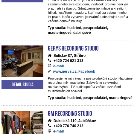
se na nás obrátit. Ať se jedná o kvalitní zvukový
záznam nebo živé ozvučení, výsledek pro nás není jen
prací, ale i zábavou. Sdružujeme jak mladé a kreativní
lidi tak i ostřílené matadory, kteří mají za sebou mnoho
let praxe. Naše vybavení je kvalitní a obsahuje i staré a
vzácné dobové kousky.
Typ studia: hudební, postprodukční,
masteringové, dabingové
Gerys Recording Studio
Sulislav 87, Stříbro
+420 724 621 313
e-mail
www.gerys.cz
,
Facebook
Provozujeme nahrávací a postprodukční studio. Nabízíme
recording, mix, mastering. Zabýváme se výrobu
Detail studia
rozhlasových - TV audio spotů a znělek, ozvučení
multimediálních aplikací.
Typ studia: hudební, postprodukční, masteringové
GM Recording Studio
Dukelská 110, Jablůňkov
+420 776 740 213
e-mail