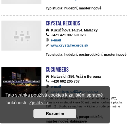
Typ studia: hudební, masteringové
Crystal Records
Kukučínova 14/254, Malacky
+421 421 907 691023
e-mail
www.crystalrecords.sk
Typ studia: hudební, postprodukční, masteringové
cucumbers
Na Lesích 356, Vráž u Berouna
+420 602 205 707
e-mail
cucumbers-cz83.webnode.cz
Tato stránka používá cookies k zajištění správné
Studio se skládá predsíň s posezením ,šatna , WC,
funkčnosti.
Zjistit více
akustická místnost která 60 m2 , režie , celková plocha
120 m2 . Studio se nachází v klidné přírodě. je možné
parkování v objektu .
Rozumím
Typ studia: hudební, postprodukční,
masteringové, dabingové