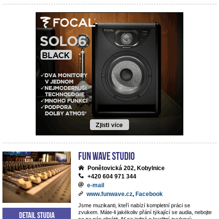
Fun Wave Studio
Ponětovická 202, Kobylnice
+420 604 971 344
e-mail
www.funwave.cz
,
Facebook
Jsme muzikanti, kteří nabízí kompletní práci se
zvukem. Máte-li jakékoliv přání týkající se audia, nebojte
Detail studia