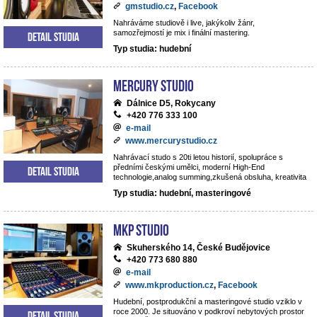
gmstudio.cz
,
Facebook
Nahráváme studiově i live, jakýkoliv žánr,
samozřejmostí je mix i finální mastering.
Detail studia
Typ studia: hudební
Mercury studio
Dálnice D5, Rokycany
+420 776 333 100
e-mail
www.mercurystudio.cz
Nahrávací studo s 20ti letou historií, spolupráce s
předními českými umělci, moderní High-End
Detail studia
technologie,analog summing,zkušená obsluha, kreativita
Typ studia: hudební, masteringové
MKP STUDIO
Skuherského 14, České Budějovice
+420 773 680 880
e-mail
www.mkproduction.cz
,
Facebook
Hudební, postprodukční a masteringové studio vziklo v
roce 2000. Je situováno v podkroví nebytových prostor
Detail studia