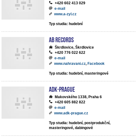
+420 602 413 029
e-mail
www.a-zyl.cz
Typ studia: hudební
AB records
Škrdlovice, Škrdlovice
+420 776 022 622
e-mail
www.nahravani.cz
,
Facebook
Typ studia: hudební, masteringové
ADK-Prague
Makovského 1338, Praha 6
+420 605 882 822
e-mail
www.adk-prague.cz
Typ studia: hudební, postprodukční,
masteringové, dabingové