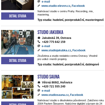
e-mail
www.studio-eleven.cz
,
Facebook
Nahrávací studio v centru Prahy. Recording, mix,
mastering.
Detail studia
Typ studia: hudební, postprodukční, masteringové
Studio Jakubka
Jakubská 39, Ostrava
+420 775 642 159
e-mail
www.studiojakubka.cz
,
Facebook
Zkušebna a studio nedaleko centra Ostravy. Vhodné
pro velké i menší projekty.
Detail studia
Typ studia: hudební, postprodukční, dabingové
Studio Sauna
Větrná 869/2, Hořovice
+420 721 555 240
e-mail
www.studiosauna.cz
,
Facebook
Nahrávací studio s dlouholetou působností. Založeno roku
2004 Pavlem Šlosarem. Nabízíme digitální záznam do 24
Detail studia