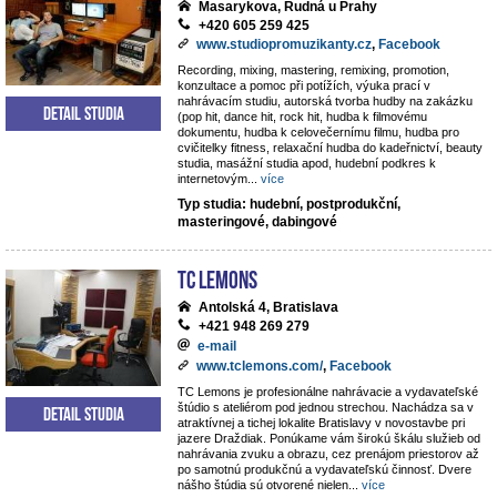
Masarykova, Rudná u Prahy
+420 605 259 425
www.studiopromuzikanty.cz
,
Facebook
Recording, mixing, mastering, remixing, promotion,
konzultace a pomoc při potížích, výuka prací v
nahrávacím studiu, autorská tvorba hudby na zakázku
Detail studia
(pop hit, dance hit, rock hit, hudba k filmovému
dokumentu, hudba k celovečernímu filmu, hudba pro
cvičitelky fitness, relaxační hudba do kadeřnictví, beauty
studia, masážní studia apod, hudební podkres k
internetovým
...
více
Typ studia: hudební, postprodukční,
masteringové, dabingové
TC Lemons
Antolská 4, Bratislava
+421 948 269 279
e-mail
www.tclemons.com/
,
Facebook
TC Lemons je profesionálne nahrávacie a vydavateľské
štúdio s ateliérom pod jednou strechou. Nachádza sa v
Detail studia
atraktívnej a tichej lokalite Bratislavy v novostavbe pri
jazere Draždiak. Ponúkame vám širokú škálu služieb od
nahrávania zvuku a obrazu, cez prenájom priestorov až
po samotnú produkčnú a vydavateľskú činnosť. Dvere
nášho štúdia sú otvorené nielen
...
více