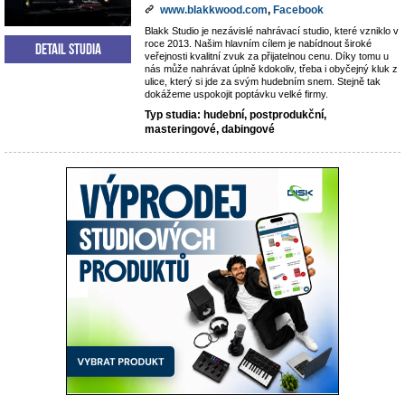
www.blakkwood.com
,
Facebook
Blakk Studio je nezávislé nahrávací studio, které vzniklo v
roce 2013. Našim hlavním cílem je nabídnout široké
Detail studia
veřejnosti kvalitní zvuk za přijatelnou cenu. Díky tomu u
nás může nahrávat úplně kdokoliv, třeba i obyčejný kluk z
ulice, který si jde za svým hudebním snem. Stejně tak
dokážeme uspokojit poptávku velké firmy.
Typ studia: hudební, postprodukční,
masteringové, dabingové