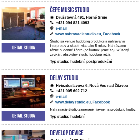
ČePE MUSIC Studio
Družstevná 491, Horné Srnie
+421 094 821 4093
e-mail
www.nahravaciestudio.eu
,
Facebook
Štúdio sa venuje hudobnej produkcii a nahrávaniu
interpretov a skupín viac ako 5 rokov. Nahrávame
Detail studia
rôzne hudobné žánre (neškatuľkujeme sa) Skúsený
zvukári, absolútny sluch, hudobná réžia,
Typ studia: hudební, postprodukční
DeLay studio
Hviezdoslavova 6, Nová Ves nad Žitavou
+421 905 602 712
e-mail
www.delaystudio.eu
,
Facebook
Nahravacie štúdio zamerané hlavne na produkciu hudby.
Detail studia
Typ studia: hudební
Develop Device