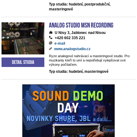
Typ studia: hudební, postprodukční,
masteringové
analog studio MSN recording
U Nisy 3, Jablonec nad Nisou
+420 602 335 221
e-mail
www.analogstudio.cz
Ryze analogové nahrávací a masteringové studio. Pro
muzikanty kteří to umí a nepotřebují vylepšovat své
Detail studia
výkony počítačem.
Typ studia: hudební, masteringové