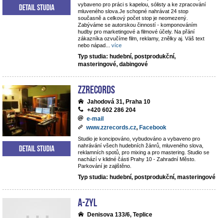
vybaveno pro práci s kapelou, sólisty a ke zpracování
Detail studia
mluveného slova.Je schopné nahrávat 24 stop
současně a celkový počet stop je neomezený.
Zabýváme se autorskou činností - komponováním
hudby pro marketingové a filmové účely. Na přání
zákazníka ozvučíme film, reklamy, znělky aj. Váš text
nebo nápad
...
více
Typ studia: hudební, postprodukční,
masteringové, dabingové
ZZrecords
Jahodová 31, Praha 10
+420 602 286 204
e-mail
www.zzrecords.cz
,
Facebook
Studio je koncipováno, vybudováno a vybaveno pro
nahrávání všech hudebních žánrů, mluveného slova,
Detail studia
reklamních spotů, pro mixing a pro mastering. Studio se
nachází v klidné části Prahy 10 - Zahradní Město.
Parkování je zajištěno.
Typ studia: hudební, postprodukční, masteringové
A-ZYL
Denisova 133/6, Teplice