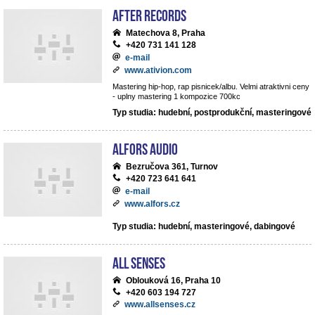
After records
Matechova 8, Praha
+420 731 141 128
e-mail
www.ativion.com
Mastering hip-hop, rap pisnicek/albu. Velmi atraktivni ceny
- uplny mastering 1 kompozice 700kc
Typ studia: hudební, postprodukční, masteringové
ALFORS audio
Bezručova 361, Turnov
+420 723 641 641
e-mail
www.alfors.cz
Typ studia: hudební, masteringové, dabingové
All Senses
Oblouková 16, Praha 10
+420 603 194 727
www.allsenses.cz