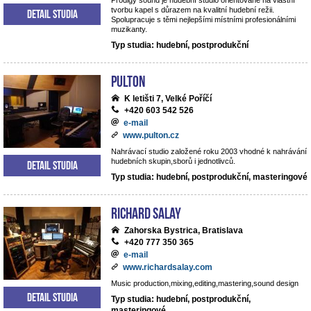
Prodigy sound je hudební studio orientované na vlastní
tvorbu kapel s důrazem na kvalitní hudební režii.
Detail studia
Spolupracuje s těmi nejlepšími místními profesionálními
muzikanty.
Typ studia: hudební, postprodukční
Pulton
K letišti 7, Velké Poříčí
+420 603 542 526
e-mail
www.pulton.cz
Nahrávací studio založené roku 2003 vhodné k nahrávání
hudebních skupin,sborů i jednotlivců.
Detail studia
Typ studia: hudební, postprodukční, masteringové
RICHARD SALAY
Zahorska Bystrica, Bratislava
+420 777 350 365
e-mail
www.richardsalay.com
Music production,mixing,editing,mastering,sound design
Detail studia
Typ studia: hudební, postprodukční,
masteringové