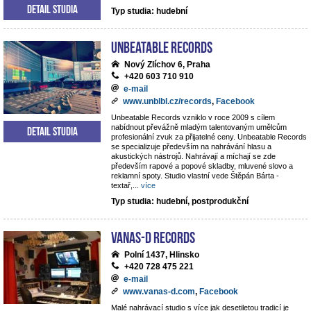
Detail studia
Typ studia: hudební
Unbeatable Records
Nový Zlíchov 6, Praha
+420 603 710 910
e-mail
www.unblbl.cz/records
,
Facebook
Unbeatable Records vzniklo v roce 2009 s cílem
nabídnout převážně mladým talentovaným umělcům
Detail studia
profesionální zvuk za přijatelné ceny. Unbeatable Records
se specializuje především na nahrávání hlasu a
akustických nástrojů. Nahrávají a míchají se zde
především rapové a popové skladby, mluvené slovo a
reklamní spoty. Studio vlastní vede Štěpán Bárta -
textař,
...
více
Typ studia: hudební, postprodukční
VANAS-D Records
Polní 1437, Hlinsko
+420 728 475 221
e-mail
www.vanas-d.com
,
Facebook
Malé nahrávací studio s více jak desetiletou tradicí je