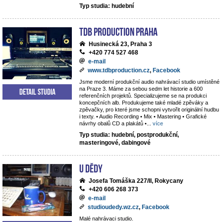
Typ studia: hudební
TdB Production Praha
Husinecká 23, Praha 3
+420 774 527 468
e-mail
www.tdbproduction.cz
,
Facebook
Jsme moderní produkční audio nahrávací studio umístěné
na Praze 3. Máme za sebou sedm let historie a 600
Detail studia
referenčních projektů. Specializujeme se na produkci
koncepčních alb. Produkujeme také mladé zpěváky a
zpěvačky, pro které jsme schopni vytvořit originální hudbu
i texty. • Audio Recording • Mix • Mastering • Grafické
návrhy obalů CD a plakátů •
...
více
Typ studia: hudební, postprodukční,
masteringové, dabingové
U dědy
Josefa Tomáška 227/II, Rokycany
+420 606 268 373
e-mail
studioudedy.wz.cz
,
Facebook
Malé nahrávaci studio.