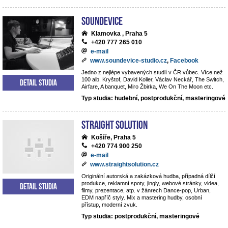
Soundevice
Klamovka , Praha 5
+420 777 265 010
e-mail
www.soundevice-studio.cz
,
Facebook
Jedno z nejlépe vybavených studií v ČR vůbec. Více než
100 alb. Kryštof, David Koller, Václav Neckář, The Switch,
Detail studia
Airfare, A banquet, Miro Žbirka, We On The Moon etc.
Typ studia: hudební, postprodukční, masteringové
Straight Solution
Košíře, Praha 5
+420 774 900 250
e-mail
www.straightsolution.cz
Originální autorská a zakázková hudba, případná dílčí
produkce, reklamní spoty, jingly, webové stránky, videa,
Detail studia
filmy, prezentace, atp. v žánrech Dance-pop, Urban,
EDM napříč styly. Mix a mastering hudby, osobní
přístup, moderní zvuk.
Typ studia: postprodukční, masteringové