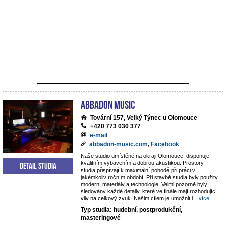
ABBADON Music
Tovární 157, Velký Týnec u Olomouce
+420 773 030 377
e-mail
abbadon-music.com
,
Facebook
Naše studio umístěné na okraji Olomouce, disponuje
kvalitním vybavením a dobrou akustikou. Prostory
Detail studia
studia přispívají k maximální pohodě při práci v
jakémkoliv ročním období. Při stavbě studia byly použity
moderní materiály a technologie. Velmi pozorně byly
sledovány každé detaily, které ve finále mají rozhodující
vliv na celkový zvuk. Našim cílem je umožnit i
...
více
Typ studia: hudební, postprodukční,
masteringové