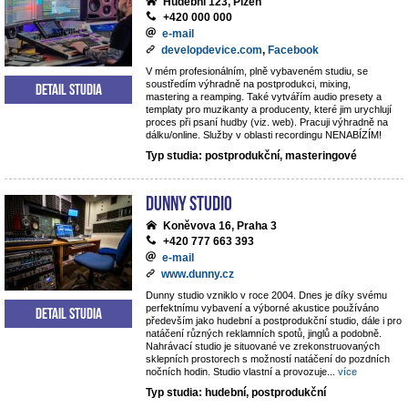
Hudební 123, Plzeň
+420 000 000
e-mail
developdevice.com
,
Facebook
V mém profesionálním, plně vybaveném studiu, se
soustředím výhradně na postprodukci, mixing,
Detail studia
mastering a reamping. Také vytvářím audio presety a
templaty pro muzikanty a producenty, které jim urychlují
proces při psaní hudby (viz. web). Pracuji výhradně na
dálku/online. Služby v oblasti recordingu NENABÍZÍM!
Typ studia: postprodukční, masteringové
Dunny studio
Koněvova 16, Praha 3
+420 777 663 393
e-mail
www.dunny.cz
Dunny studio vzniklo v roce 2004. Dnes je díky svému
perfektnímu vybavení a výborné akustice používáno
Detail studia
především jako hudební a postprodukční studio, dále i pro
natáčení různých reklamních spotů, jinglů a podobně.
Nahrávací studio je situované ve zrekonstruovaných
sklepních prostorech s možností natáčení do pozdních
nočních hodin. Studio vlastní a provozuje
...
více
Typ studia: hudební, postprodukční