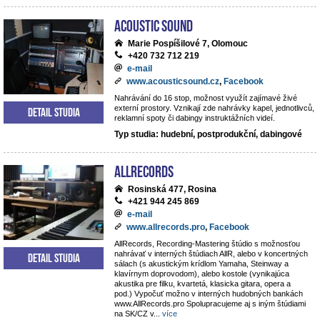
Acoustic Sound
Marie Pospíšilové 7, Olomouc
+420 732 712 219
e-mail
www.acousticsound.cz
,
Facebook
Nahrávání do 16 stop, možnost využít zajímavé živé
externí prostory. Vznikají zde nahrávky kapel, jednotlivců,
Detail studia
reklamní spoty či dabingy instruktážních videí.
Typ studia: hudební, postprodukční, dabingové
AllRecords
Rosinská 477, Rosina
+421 944 245 869
e-mail
www.allrecords.pro
,
Facebook
AllRecords, Recording-Mastering štúdio s možnosťou
nahrávať v interných štúdiach AllR, alebo v koncertných
Detail studia
sálach (s akustickým krídlom Yamaha, Steinway a
klavírnym doprovodom), alebo kostole (vynikajúca
akustika pre filku, kvartetá, klasicka gitara, opera a
pod.) Vypočuť možno v interných hudobných bankách
www.AllRecords.pro Spolupracujeme aj s iným štúdiami
na SK/CZ v
...
více