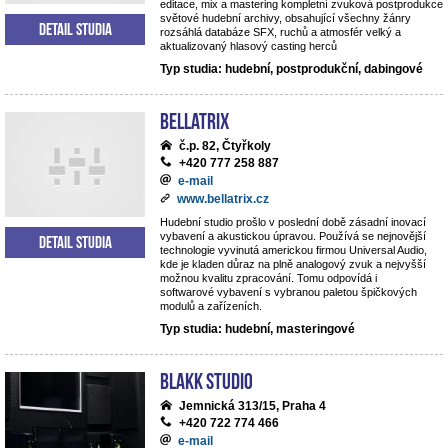
editace, mix a mastering kompletní zvuková postprodukce
světové hudební archivy, obsahující všechny žánry
Detail studia
rozsáhlá databáze SFX, ruchů a atmosfér velký a
aktualizovaný hlasový casting herců
Typ studia: hudební, postprodukční, dabingové
BELLATRIX
č.p. 82, Čtyřkoly
+420 777 258 887
e-mail
www.bellatrix.cz
Hudební studio prošlo v poslední době zásadní inovací
vybavení a akustickou úpravou. Používá se nejnovější
Detail studia
technologie vyvinutá americkou firmou Universal Audio,
kde je kladen důraz na plně analogový zvuk a nejvyšší
možnou kvalitu zpracování. Tomu odpovídá i
softwarové vybavení s vybranou paletou špičkových
modulů a zařízeních.
Typ studia: hudební, masteringové
Blakk Studio
Jemnická 313/15, Praha 4
+420 722 774 466
e-mail