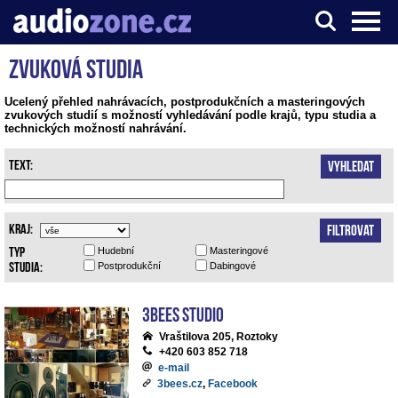
Zvuková studia
Server o digitálním zpracování zvuku
Ucelený přehled nahrávacích, postprodukčních a masteringových
zvukových studií s možností vyhledávání podle krajů, typu studia a
technických možností nahrávání.
Text:
Vyhledat
Kraj:
Filtrovat
Typ
Hudební
Masteringové
studia:
Postprodukční
Dabingové
3bees studio
Vraštilova 205, Roztoky
+420 603 852 718
e-mail
3bees.cz
,
Facebook