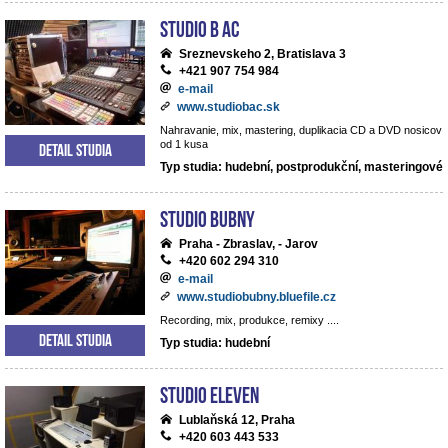
Studio B AC
Sreznevskeho 2, Bratislava 3
+421 907 754 984
e-mail
www.studiobac.sk
Nahravanie, mix, mastering, duplikacia CD a DVD nosicov
od 1 kusa
Detail studia
Typ studia: hudební, postprodukční, masteringové
Studio BUBNY
Praha - Zbraslav, - Jarov
+420 602 294 310
e-mail
www.studiobubny.bluefile.cz
Recording, mix, produkce, remixy ....
Detail studia
Typ studia: hudební
Studio Eleven
Lublaňská 12, Praha
+420 603 443 533