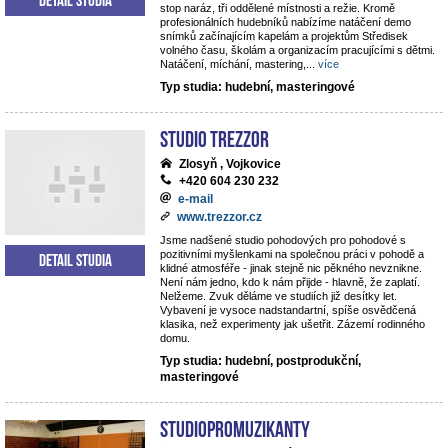
stop naráz, tři oddělené místnosti a režie. Kromě
profesionálních hudebníků nabízíme natáčení demo
snímků začínajícím kapelám a projektům Středisek
volného času, školám a organizacím pracujícími s dětmi.
Natáčení, míchání, mastering,
...
více
Typ studia: hudební, masteringové
STUDIO TREZZOR
Zlosyň , Vojkovice
+420 604 230 232
e-mail
www.trezzor.cz
Jsme nadšené studio pohodových pro pohodové s
pozitivními myšlenkami na společnou práci v pohodě a
Detail studia
klidné atmosféře - jinak stejně nic pěkného nevznikne.
Není nám jedno, kdo k nám přijde - hlavně, že zaplatí.
Nelžeme. Zvuk děláme ve studiích již desítky let.
Vybavení je vysoce nadstandartní, spíše osvědčená
klasika, než experimenty jak ušetřit. Zázemí rodinného
domu.
Typ studia: hudební, postprodukční,
masteringové
StudioPROmuzikanty