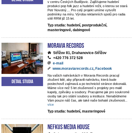
v centru Českých Budějovic. Zajišťujeme hudební
produkci pop folk jazz a hudební režii, o kterou se stará
Petr Novotný.... Pro celý projekt umíme vytvořit
podmínky na míru. Výroba reklamních spotů pro radia
sítě RRM již 15 let.
Typ studia: hudební, postprodukční,
masteringové, dabingové
Moravia Records
Střížov 81, Drahanovice-Střížov
+420 776 372 528
e-mail
www.moraviarecords.cz
,
Facebook
Na vašich nahrávkách v Moravia Records pracují
zkušení lidé, aby připravili nahrávku, která bude
Detail studia
poslechově zajímavá a po technické stránce dokonalá.
Máme více než 5 let zkušeností s projekty pro malé
kapely, zpěváky a soubory. Pracujeme jak pro soukromé
osoby tak pro státní soubory a instituce. Nenabídneme
Vám pouze náš čas, ale také naše bohaté zkušenosti
...
více
Typ studia: hudební, masteringové
NEFKUS Media House