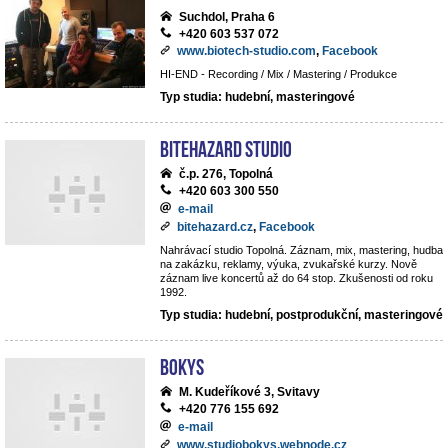
Suchdol, Praha 6
+420 603 537 072
www.biotech-studio.com
,
Facebook
HI-END - Recording / Mix / Mastering / Produkce
Typ studia: hudební, masteringové
BiteHazard Studio
č.p. 276, Topolná
+420 603 300 550
e-mail
bitehazard.cz
,
Facebook
Nahrávací studio Topolná. Záznam, mix, mastering, hudba
na zakázku, reklamy, výuka, zvukařské kurzy. Nově
záznam live koncertů až do 64 stop. Zkušenosti od roku
1992.
Typ studia: hudební, postprodukční, masteringové
BoKys
M. Kudeříkové 3, Svitavy
+420 776 155 692
e-mail
www.studiobokys.webnode.cz