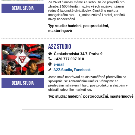
Za 24 let činnosti máme za sebou tisíce projektů pro
zhruba 1 500 klientů, muziku všech možných žánrů
Detail studia
(včetně japonské cimbálovky, čínského rocku a
mongolského rapu…), jména známá i raritní, ceněná i
nikdy nedoceněná...
Typ studia: hudební, postprodukční,
masteringové
A2Z Studio
Českobrodská 34/7, Praha 9
+420 777 007 010
e-mail
A2Z.Studio
,
Facebook
Jsme malé nahrávací studio zaměřené především na
spolupráci se zahraničními umělci. Věnujeme se
Detail studia
především nahrávání hlasu, postprodukci a službám v
oblasti hudebního marketingu.
Typ studia: hudební, postprodukční, masteringové