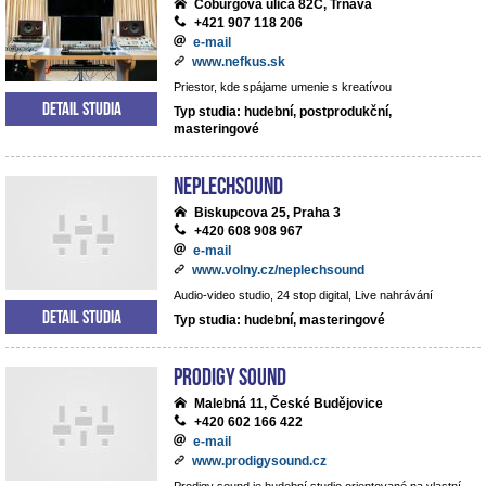
Coburgova ulica 82C, Trnava
+421 907 118 206
e-mail
www.nefkus.sk
Priestor, kde spájame umenie s kreatívou
Detail studia
Typ studia: hudební, postprodukční,
masteringové
NEPLECHSOUND
Biskupcova 25, Praha 3
+420 608 908 967
e-mail
www.volny.cz/neplechsound
Audio-video studio, 24 stop digital, Live nahrávání
Detail studia
Typ studia: hudební, masteringové
Prodigy Sound
Malebná 11, České Budějovice
+420 602 166 422
e-mail
www.prodigysound.cz