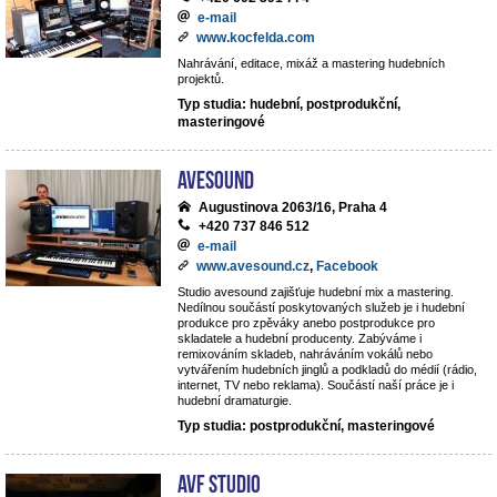
e-mail
www.kocfelda.com
Nahrávání, editace, mixáž a mastering hudebních
projektů.
Typ studia: hudební, postprodukční,
masteringové
avesound
Augustinova 2063/16, Praha 4
+420 737 846 512
e-mail
www.avesound.cz
,
Facebook
Studio avesound zajišťuje hudební mix a mastering.
Nedílnou součástí poskytovaných služeb je i hudební
produkce pro zpěváky anebo postprodukce pro
skladatele a hudební producenty. Zabýváme i
remixováním skladeb, nahráváním vokálů nebo
vytvářením hudebních jinglů a podkladů do médií (rádio,
internet, TV nebo reklama). Součástí naší práce je i
hudební dramaturgie.
Typ studia: postprodukční, masteringové
AVF STUDIO