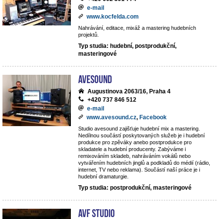
e-mail
www.kocfelda.com
Nahrávání, editace, mixáž a mastering hudebních
projektů.
Typ studia: hudební, postprodukční,
masteringové
avesound
Augustinova 2063/16, Praha 4
+420 737 846 512
e-mail
www.avesound.cz
,
Facebook
Studio avesound zajišťuje hudební mix a mastering.
Nedílnou součástí poskytovaných služeb je i hudební
produkce pro zpěváky anebo postprodukce pro
skladatele a hudební producenty. Zabýváme i
remixováním skladeb, nahráváním vokálů nebo
vytvářením hudebních jinglů a podkladů do médií (rádio,
internet, TV nebo reklama). Součástí naší práce je i
hudební dramaturgie.
Typ studia: postprodukční, masteringové
AVF STUDIO