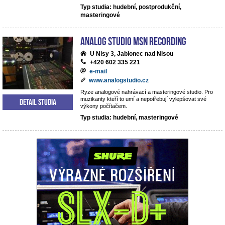
Typ studia: hudební, postprodukční,
masteringové
analog studio MSN recording
U Nisy 3, Jablonec nad Nisou
+420 602 335 221
e-mail
www.analogstudio.cz
Ryze analogové nahrávací a masteringové studio. Pro
muzikanty kteří to umí a nepotřebují vylepšovat své
Detail studia
výkony počítačem.
Typ studia: hudební, masteringové