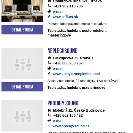
Coburgova ulica 82C, Trnava
+421 907 118 206
e-mail
www.nefkus.sk
Priestor, kde spájame umenie s kreatívou
Detail studia
Typ studia: hudební, postprodukční,
masteringové
NEPLECHSOUND
Biskupcova 25, Praha 3
+420 608 908 967
e-mail
www.volny.cz/neplechsound
Audio-video studio, 24 stop digital, Live nahrávání
Detail studia
Typ studia: hudební, masteringové
Prodigy Sound
Malebná 11, České Budějovice
+420 602 166 422
e-mail
www.prodigysound.cz