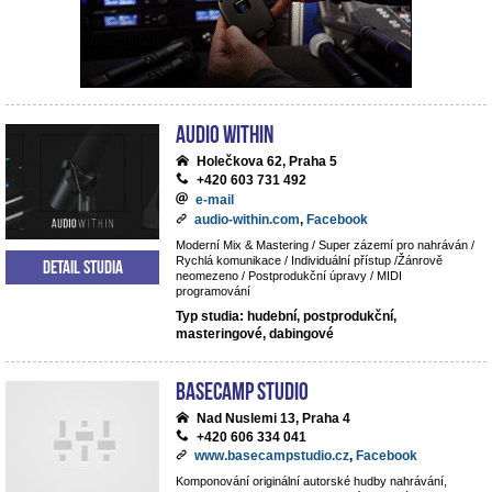
Audio Within
Holečkova 62, Praha 5
+420 603 731 492
e-mail
audio-within.com
,
Facebook
Moderní Mix & Mastering / Super zázemí pro nahráván /
Rychlá komunikace / Individuální přístup /Žánrově
Detail studia
neomezeno / Postprodukční úpravy / MIDI
programování
Typ studia: hudební, postprodukční,
masteringové, dabingové
BaseCamp studio
Nad Nuslemi 13, Praha 4
+420 606 334 041
www.basecampstudio.cz
,
Facebook
Komponování originální autorské hudby nahrávání,