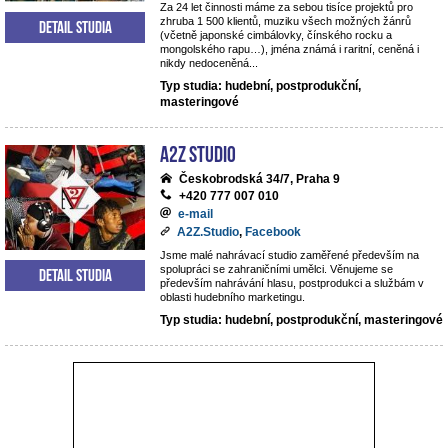
Za 24 let činnosti máme za sebou tisíce projektů pro
zhruba 1 500 klientů, muziku všech možných žánrů
Detail studia
(včetně japonské cimbálovky, čínského rocku a
mongolského rapu…), jména známá i raritní, ceněná i
nikdy nedoceněná...
Typ studia: hudební, postprodukční,
masteringové
A2Z Studio
Českobrodská 34/7, Praha 9
+420 777 007 010
e-mail
A2Z.Studio
,
Facebook
Jsme malé nahrávací studio zaměřené především na
spolupráci se zahraničními umělci. Věnujeme se
Detail studia
především nahrávání hlasu, postprodukci a službám v
oblasti hudebního marketingu.
Typ studia: hudební, postprodukční, masteringové