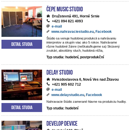
ČePE MUSIC Studio
Družstevná 491, Horné Srnie
+421 094 821 4093
e-mail
www.nahravaciestudio.eu
,
Facebook
Štúdio sa venuje hudobnej produkcii a nahrávaniu
interpretov a skupín viac ako 5 rokov. Nahrávame
Detail studia
rôzne hudobné žánre (neškatuľkujeme sa) Skúsený
zvukári, absolútny sluch, hudobná réžia,
Typ studia: hudební, postprodukční
DeLay studio
Hviezdoslavova 6, Nová Ves nad Žitavou
+421 905 602 712
e-mail
www.delaystudio.eu
,
Facebook
Nahravacie štúdio zamerané hlavne na produkciu hudby.
Detail studia
Typ studia: hudební
Develop Device