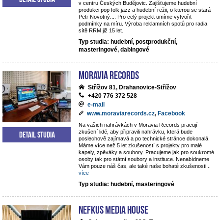
v centru Českých Budějovic. Zajišťujeme hudební
produkci pop folk jazz a hudební režii, o kterou se stará
Petr Novotný.... Pro celý projekt umíme vytvořit
podmínky na míru. Výroba reklamních spotů pro radia
sítě RRM již 15 let.
Typ studia: hudební, postprodukční,
masteringové, dabingové
Moravia Records
Střížov 81, Drahanovice-Střížov
+420 776 372 528
e-mail
www.moraviarecords.cz
,
Facebook
Na vašich nahrávkách v Moravia Records pracují
zkušení lidé, aby připravili nahrávku, která bude
Detail studia
poslechově zajímavá a po technické stránce dokonalá.
Máme více než 5 let zkušeností s projekty pro malé
kapely, zpěváky a soubory. Pracujeme jak pro soukromé
osoby tak pro státní soubory a instituce. Nenabídneme
Vám pouze náš čas, ale také naše bohaté zkušenosti
...
více
Typ studia: hudební, masteringové
NEFKUS Media House