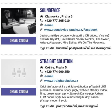
Soundevice
Klamovka , Praha 5
+420 777 265 010
e-mail
www.soundevice-studio.cz
,
Facebook
Jedno z nejlépe vybavených studií v ČR vůbec. Více než
100 alb. Kryštof, David Koller, Václav Neckář, The Switch,
Detail studia
Airfare, A banquet, Miro Žbirka, We On The Moon etc.
Typ studia: hudební, postprodukční, masteringové
Straight Solution
Košíře, Praha 5
+420 774 900 250
e-mail
www.straightsolution.cz
Originální autorská a zakázková hudba, případná dílčí
produkce, reklamní spoty, jingly, webové stránky, videa,
Detail studia
filmy, prezentace, atp. v žánrech Dance-pop, Urban,
EDM napříč styly. Mix a mastering hudby, osobní
přístup, moderní zvuk.
Typ studia: postprodukční, masteringové