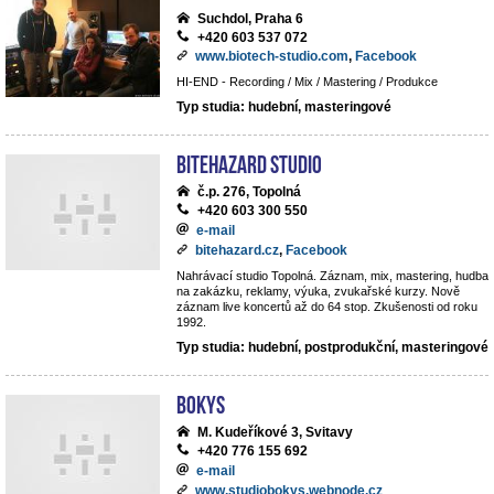
Suchdol, Praha 6
+420 603 537 072
www.biotech-studio.com
,
Facebook
HI-END - Recording / Mix / Mastering / Produkce
Typ studia: hudební, masteringové
BiteHazard Studio
č.p. 276, Topolná
+420 603 300 550
e-mail
bitehazard.cz
,
Facebook
Nahrávací studio Topolná. Záznam, mix, mastering, hudba
na zakázku, reklamy, výuka, zvukařské kurzy. Nově
záznam live koncertů až do 64 stop. Zkušenosti od roku
1992.
Typ studia: hudební, postprodukční, masteringové
BoKys
M. Kudeříkové 3, Svitavy
+420 776 155 692
e-mail
www.studiobokys.webnode.cz