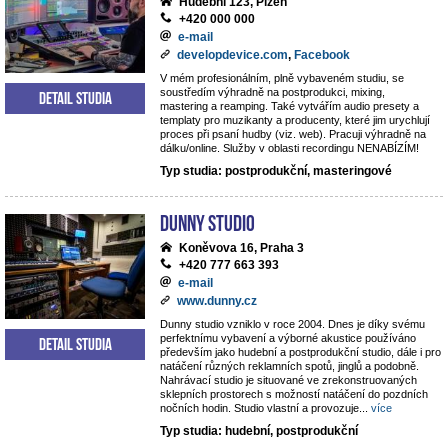
Hudební 123, Plzeň
+420 000 000
e-mail
developdevice.com
,
Facebook
V mém profesionálním, plně vybaveném studiu, se
soustředím výhradně na postprodukci, mixing,
Detail studia
mastering a reamping. Také vytvářím audio presety a
templaty pro muzikanty a producenty, které jim urychlují
proces při psaní hudby (viz. web). Pracuji výhradně na
dálku/online. Služby v oblasti recordingu NENABÍZÍM!
Typ studia: postprodukční, masteringové
Dunny studio
Koněvova 16, Praha 3
+420 777 663 393
e-mail
www.dunny.cz
Dunny studio vzniklo v roce 2004. Dnes je díky svému
perfektnímu vybavení a výborné akustice používáno
Detail studia
především jako hudební a postprodukční studio, dále i pro
natáčení různých reklamních spotů, jinglů a podobně.
Nahrávací studio je situované ve zrekonstruovaných
sklepních prostorech s možností natáčení do pozdních
nočních hodin. Studio vlastní a provozuje
...
více
Typ studia: hudební, postprodukční