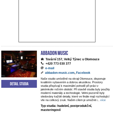
ABBADON Music
Tovární 157, Velký Týnec u Olomouce
+420 773 030 377
e-mail
abbadon-music.com
,
Facebook
Naše studio umístěné na okraji Olomouce, disponuje
kvalitním vybavením a dobrou akustikou. Prostory
Detail studia
studia přispívají k maximální pohodě při práci v
jakémkoliv ročním období. Při stavbě studia byly použity
moderní materiály a technologie. Velmi pozorně byly
sledovány každé detaily, které ve finále mají rozhodující
vliv na celkový zvuk. Našim cílem je umožnit i
...
více
Typ studia: hudební, postprodukční,
masteringové