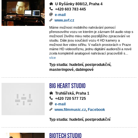
U Ryšánky 808/12, Praha 4
+420 603 783 445
e-mail
www.avf.cz
Máme možnost mobilního nahrávání pomocí
přenosového vozu ve kterém je záznam 64 audio stop s
možností živého mixu nebo pozdějšího zpracování ve
studiu. Dále jsou součástí vozu 4 HD kamery a
možnost live video střihu. V našich prostorách v Praze
máme HD videostřiznu, jednu digitální audiorežii a nové
zcela kompletně analogové nahrávací pracoviště s
...
více
Typ studia: hudební, postprodukční,
masteringové, dabingové
Big Heart Studio
Truhlářská, Praha 1
+420 720 577 725
e-mail
www.filmmusic.cz
,
Facebook
Typ studia: hudební, postprodukční
BIOTECH STUDIO