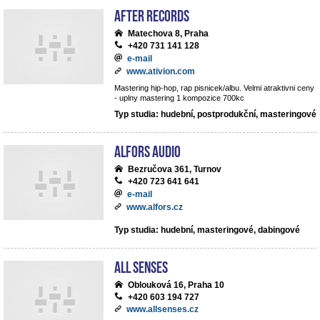
After records
Matechova 8, Praha
+420 731 141 128
e-mail
www.ativion.com
Mastering hip-hop, rap pisnicek/albu. Velmi atraktivni ceny
- uplny mastering 1 kompozice 700kc
Typ studia: hudební, postprodukční, masteringové
ALFORS audio
Bezručova 361, Turnov
+420 723 641 641
e-mail
www.alfors.cz
Typ studia: hudební, masteringové, dabingové
All Senses
Oblouková 16, Praha 10
+420 603 194 727
www.allsenses.cz