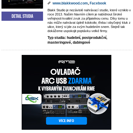
www.blakkwood.com
,
Facebook
Blakk Studio je nezávislé nahrávací studio, které vzniklo v
roce 2013. Našim hlavním cílem je nabídnout široké
Detail studia
veřejnosti kvalitní zvuk za přijatelnou cenu. Díky tomu u
nás může nahrávat úplně kdokoliv, třeba i obyčejný kluk z
ulice, který si jde za svým hudebním snem. Stejně tak
dokážeme uspokojit poptávku velké firmy.
Typ studia: hudební, postprodukční,
masteringové, dabingové