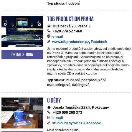
Typ studia: hudební
TdB Production Praha
Husinecká 23, Praha 3
+420 774 527 468
e-mail
www.tdbproduction.cz
,
Facebook
Jsme moderní produkční audio nahrávací studio umístěné
na Praze 3. Máme za sebou sedm let historie a 600
Detail studia
referenčních projektů. Specializujeme se na produkci
koncepčních alb. Produkujeme také mladé zpěváky a
zpěvačky, pro které jsme schopni vytvořit originální hudbu
i texty. • Audio Recording • Mix • Mastering • Grafické
návrhy obalů CD a plakátů •
...
více
Typ studia: hudební, postprodukční,
masteringové, dabingové
U dědy
Josefa Tomáška 227/II, Rokycany
+420 606 268 373
e-mail
studioudedy.wz.cz
,
Facebook
Malé nahrávaci studio.