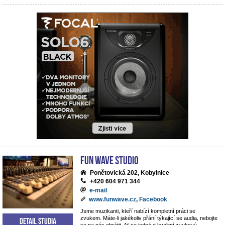
Fun Wave Studio
Ponětovická 202, Kobylnice
+420 604 971 344
e-mail
www.funwave.cz
,
Facebook
Jsme muzikanti, kteří nabízí kompletní práci se
zvukem. Máte-li jakékoliv přání týkající se audia, nebojte
Detail studia