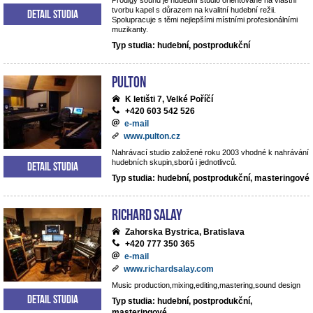
Prodigy sound je hudební studio orientované na vlastní
tvorbu kapel s důrazem na kvalitní hudební režii.
Detail studia
Spolupracuje s těmi nejlepšími místními profesionálními
muzikanty.
Typ studia: hudební, postprodukční
Pulton
K letišti 7, Velké Poříčí
+420 603 542 526
e-mail
www.pulton.cz
Nahrávací studio založené roku 2003 vhodné k nahrávání
hudebních skupin,sborů i jednotlivců.
Detail studia
Typ studia: hudební, postprodukční, masteringové
RICHARD SALAY
Zahorska Bystrica, Bratislava
+420 777 350 365
e-mail
www.richardsalay.com
Music production,mixing,editing,mastering,sound design
Detail studia
Typ studia: hudební, postprodukční,
masteringové