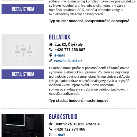
editace, mix a mastering kompletní zvuková postprodukce
světové hudební archivy, obsahující všechny žánry
Detail studia
rozsáhlá databáze SFX, ruchů a atmosfér velký a
aktualizovaný hlasový casting herců
Typ studia: hudební, postprodukční, dabingové
BELLATRIX
č.p. 82, Čtyřkoly
+420 777 258 887
e-mail
www.bellatrix.cz
Hudební studio prošlo v poslední době zásadní inovací
vybavení a akustickou úpravou. Používá se nejnovější
Detail studia
technologie vyvinutá americkou firmou Universal Audio,
kde je kladen důraz na plně analogový zvuk a nejvyšší
možnou kvalitu zpracování. Tomu odpovídá i
softwarové vybavení s vybranou paletou špičkových
modulů a zařízeních.
Typ studia: hudební, masteringové
Blakk Studio
Jemnická 313/15, Praha 4
+420 722 774 466
e-mail