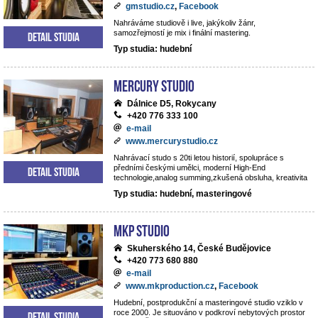
gmstudio.cz
,
Facebook
Nahráváme studiově i live, jakýkoliv žánr,
samozřejmostí je mix i finální mastering.
Detail studia
Typ studia: hudební
Mercury studio
Dálnice D5, Rokycany
+420 776 333 100
e-mail
www.mercurystudio.cz
Nahrávací studo s 20ti letou historií, spolupráce s
předními českými umělci, moderní High-End
Detail studia
technologie,analog summing,zkušená obsluha, kreativita
Typ studia: hudební, masteringové
MKP STUDIO
Skuherského 14, České Budějovice
+420 773 680 880
e-mail
www.mkproduction.cz
,
Facebook
Hudební, postprodukční a masteringové studio vziklo v
roce 2000. Je situováno v podkroví nebytových prostor
Detail studia