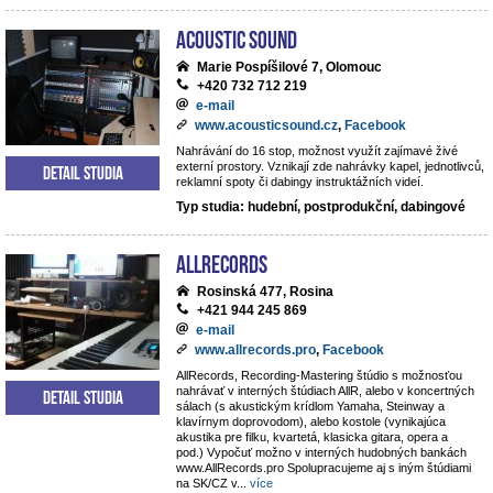
Acoustic Sound
Marie Pospíšilové 7, Olomouc
+420 732 712 219
e-mail
www.acousticsound.cz
,
Facebook
Nahrávání do 16 stop, možnost využít zajímavé živé
externí prostory. Vznikají zde nahrávky kapel, jednotlivců,
Detail studia
reklamní spoty či dabingy instruktážních videí.
Typ studia: hudební, postprodukční, dabingové
AllRecords
Rosinská 477, Rosina
+421 944 245 869
e-mail
www.allrecords.pro
,
Facebook
AllRecords, Recording-Mastering štúdio s možnosťou
nahrávať v interných štúdiach AllR, alebo v koncertných
Detail studia
sálach (s akustickým krídlom Yamaha, Steinway a
klavírnym doprovodom), alebo kostole (vynikajúca
akustika pre filku, kvartetá, klasicka gitara, opera a
pod.) Vypočuť možno v interných hudobných bankách
www.AllRecords.pro Spolupracujeme aj s iným štúdiami
na SK/CZ v
...
více