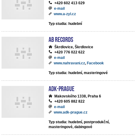
+420 602 413 029
e-mail
www.a-zyl.cz
Typ studia: hudební
AB records
Škrdlovice, Škrdlovice
+420 776 022 622
e-mail
www.nahravani.cz
,
Facebook
Typ studia: hudební, masteringové
ADK-Prague
Makovského 1338, Praha 6
+420 605 882 822
e-mail
www.adk-prague.cz
Typ studia: hudební, postprodukční,
masteringové, dabingové