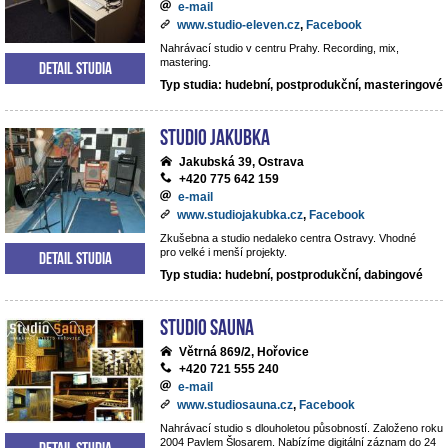
e-mail
www.studio-eleven.cz
,
Facebook
Nahrávací studio v centru Prahy. Recording, mix,
mastering.
Detail studia
Typ studia: hudební, postprodukční, masteringové
Studio Jakubka
Jakubská 39, Ostrava
+420 775 642 159
e-mail
www.studiojakubka.cz
,
Facebook
Zkušebna a studio nedaleko centra Ostravy. Vhodné
pro velké i menší projekty.
Detail studia
Typ studia: hudební, postprodukční, dabingové
Studio Sauna
Větrná 869/2, Hořovice
+420 721 555 240
e-mail
www.studiosauna.cz
,
Facebook
Nahrávací studio s dlouholetou působností. Založeno roku
2004 Pavlem Šlosarem. Nabízíme digitální záznam do 24
Detail studia