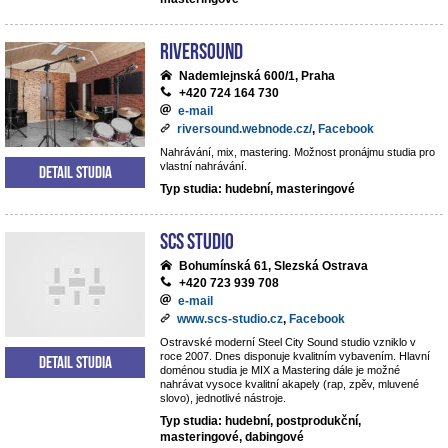
Riversound
Nademlejnská 600/1, Praha
+420 724 164 730
e-mail
riversound.webnode.cz/
,
Facebook
Nahrávání, mix, mastering. Možnost pronájmu studia pro
vlastní nahrávání.
Detail studia
Typ studia: hudební, masteringové
SCS Studio
Bohumínská 61, Slezská Ostrava
+420 723 939 708
e-mail
www.scs-studio.cz
,
Facebook
Ostravské moderní Steel City Sound studio vzniklo v
roce 2007. Dnes disponuje kvalitním vybavením. Hlavní
Detail studia
doménou studia je MIX a Mastering dále je možné
nahrávat vysoce kvalitní akapely (rap, zpěv, mluvené
slovo), jednotlivé nástroje.
Typ studia: hudební, postprodukční,
masteringové, dabingové