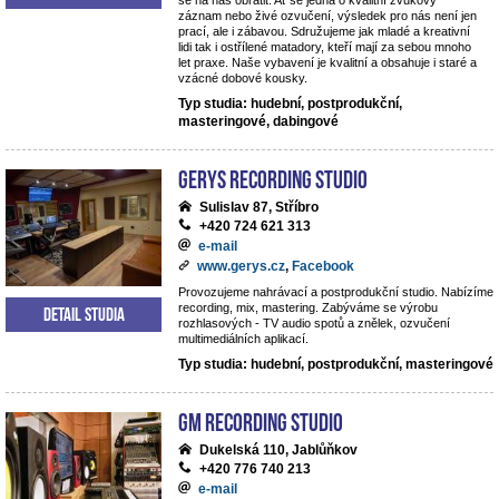
se na nás obrátit. Ať se jedná o kvalitní zvukový
záznam nebo živé ozvučení, výsledek pro nás není jen
prací, ale i zábavou. Sdružujeme jak mladé a kreativní
lidi tak i ostřílené matadory, kteří mají za sebou mnoho
let praxe. Naše vybavení je kvalitní a obsahuje i staré a
vzácné dobové kousky.
Typ studia: hudební, postprodukční,
masteringové, dabingové
Gerys Recording Studio
Sulislav 87, Stříbro
+420 724 621 313
e-mail
www.gerys.cz
,
Facebook
Provozujeme nahrávací a postprodukční studio. Nabízíme
recording, mix, mastering. Zabýváme se výrobu
Detail studia
rozhlasových - TV audio spotů a znělek, ozvučení
multimediálních aplikací.
Typ studia: hudební, postprodukční, masteringové
GM Recording Studio
Dukelská 110, Jablůňkov
+420 776 740 213
e-mail