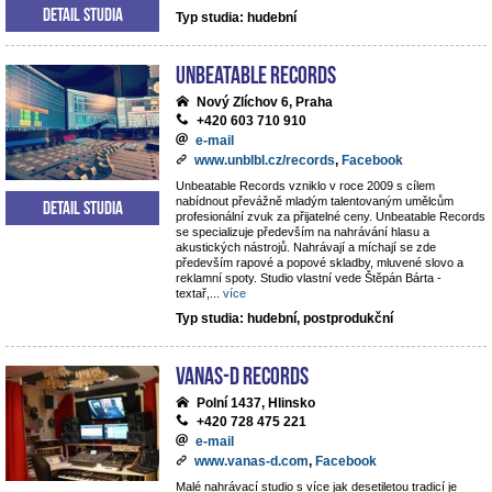
Detail studia
Typ studia: hudební
Unbeatable Records
Nový Zlíchov 6, Praha
+420 603 710 910
e-mail
www.unblbl.cz/records
,
Facebook
Unbeatable Records vzniklo v roce 2009 s cílem
nabídnout převážně mladým talentovaným umělcům
Detail studia
profesionální zvuk za přijatelné ceny. Unbeatable Records
se specializuje především na nahrávání hlasu a
akustických nástrojů. Nahrávají a míchají se zde
především rapové a popové skladby, mluvené slovo a
reklamní spoty. Studio vlastní vede Štěpán Bárta -
textař,
...
více
Typ studia: hudební, postprodukční
VANAS-D Records
Polní 1437, Hlinsko
+420 728 475 221
e-mail
www.vanas-d.com
,
Facebook
Malé nahrávací studio s více jak desetiletou tradicí je