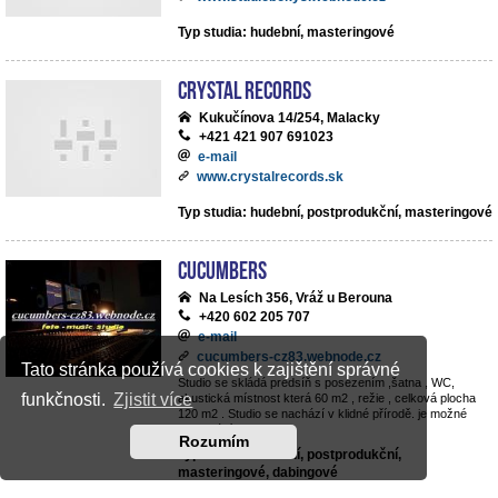
Typ studia: hudební, masteringové
Crystal Records
Kukučínova 14/254, Malacky
+421 421 907 691023
e-mail
www.crystalrecords.sk
Typ studia: hudební, postprodukční, masteringové
cucumbers
Na Lesích 356, Vráž u Berouna
+420 602 205 707
e-mail
cucumbers-cz83.webnode.cz
Tato stránka používá cookies k zajištění správné
Studio se skládá predsíň s posezením ,šatna , WC,
funkčnosti.
Zjistit více
akustická místnost která 60 m2 , režie , celková plocha
120 m2 . Studio se nachází v klidné přírodě. je možné
parkování v objektu .
Rozumím
Typ studia: hudební, postprodukční,
masteringové, dabingové