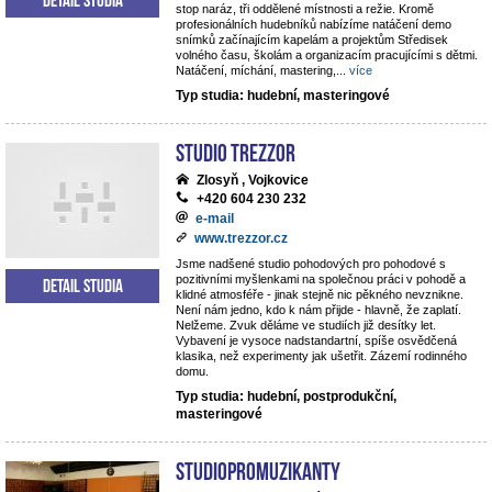
stop naráz, tři oddělené místnosti a režie. Kromě
profesionálních hudebníků nabízíme natáčení demo
snímků začínajícím kapelám a projektům Středisek
volného času, školám a organizacím pracujícími s dětmi.
Natáčení, míchání, mastering,
...
více
Typ studia: hudební, masteringové
STUDIO TREZZOR
Zlosyň , Vojkovice
+420 604 230 232
e-mail
www.trezzor.cz
Jsme nadšené studio pohodových pro pohodové s
pozitivními myšlenkami na společnou práci v pohodě a
Detail studia
klidné atmosféře - jinak stejně nic pěkného nevznikne.
Není nám jedno, kdo k nám přijde - hlavně, že zaplatí.
Nelžeme. Zvuk děláme ve studiích již desítky let.
Vybavení je vysoce nadstandartní, spíše osvědčená
klasika, než experimenty jak ušetřit. Zázemí rodinného
domu.
Typ studia: hudební, postprodukční,
masteringové
StudioPROmuzikanty