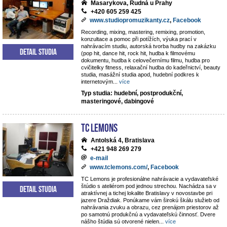
Masarykova, Rudná u Prahy
+420 605 259 425
www.studiopromuzikanty.cz
,
Facebook
Recording, mixing, mastering, remixing, promotion,
konzultace a pomoc při potížích, výuka prací v
nahrávacím studiu, autorská tvorba hudby na zakázku
Detail studia
(pop hit, dance hit, rock hit, hudba k filmovému
dokumentu, hudba k celovečernímu filmu, hudba pro
cvičitelky fitness, relaxační hudba do kadeřnictví, beauty
studia, masážní studia apod, hudební podkres k
internetovým
...
více
Typ studia: hudební, postprodukční,
masteringové, dabingové
TC Lemons
Antolská 4, Bratislava
+421 948 269 279
e-mail
www.tclemons.com/
,
Facebook
TC Lemons je profesionálne nahrávacie a vydavateľské
štúdio s ateliérom pod jednou strechou. Nachádza sa v
Detail studia
atraktívnej a tichej lokalite Bratislavy v novostavbe pri
jazere Draždiak. Ponúkame vám širokú škálu služieb od
nahrávania zvuku a obrazu, cez prenájom priestorov až
po samotnú produkčnú a vydavateľskú činnosť. Dvere
nášho štúdia sú otvorené nielen
...
více