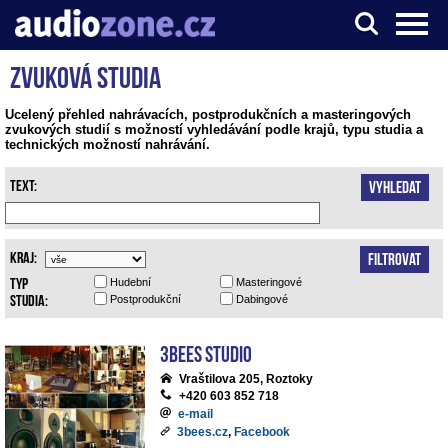
Zvuková studia
Server o digitálním zpracování zvuku
Ucelený přehled nahrávacích, postprodukčních a masteringových
zvukových studií s možností vyhledávání podle krajů, typu studia a
technických možností nahrávání.
Text:
Vyhledat
Kraj:
Filtrovat
Typ
Hudební
Masteringové
studia:
Postprodukční
Dabingové
3bees studio
Vraštilova 205, Roztoky
+420 603 852 718
e-mail
3bees.cz
,
Facebook