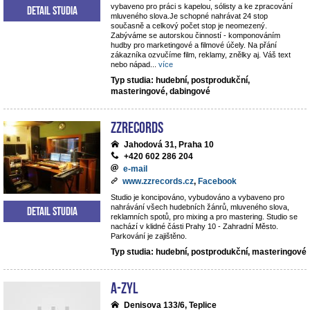
vybaveno pro práci s kapelou, sólisty a ke zpracování
Detail studia
mluveného slova.Je schopné nahrávat 24 stop
současně a celkový počet stop je neomezený.
Zabýváme se autorskou činností - komponováním
hudby pro marketingové a filmové účely. Na přání
zákazníka ozvučíme film, reklamy, znělky aj. Váš text
nebo nápad
...
více
Typ studia: hudební, postprodukční,
masteringové, dabingové
ZZrecords
Jahodová 31, Praha 10
+420 602 286 204
e-mail
www.zzrecords.cz
,
Facebook
Studio je koncipováno, vybudováno a vybaveno pro
nahrávání všech hudebních žánrů, mluveného slova,
Detail studia
reklamních spotů, pro mixing a pro mastering. Studio se
nachází v klidné části Prahy 10 - Zahradní Město.
Parkování je zajištěno.
Typ studia: hudební, postprodukční, masteringové
A-ZYL
Denisova 133/6, Teplice