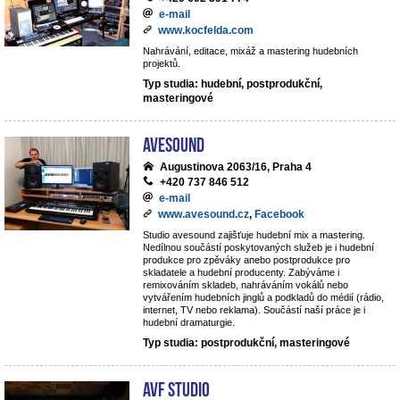
e-mail
www.kocfelda.com
Nahrávání, editace, mixáž a mastering hudebních
projektů.
Typ studia: hudební, postprodukční,
masteringové
avesound
Augustinova 2063/16, Praha 4
+420 737 846 512
e-mail
www.avesound.cz
,
Facebook
Studio avesound zajišťuje hudební mix a mastering.
Nedílnou součástí poskytovaných služeb je i hudební
produkce pro zpěváky anebo postprodukce pro
skladatele a hudební producenty. Zabýváme i
remixováním skladeb, nahráváním vokálů nebo
vytvářením hudebních jinglů a podkladů do médií (rádio,
internet, TV nebo reklama). Součástí naší práce je i
hudební dramaturgie.
Typ studia: postprodukční, masteringové
AVF STUDIO