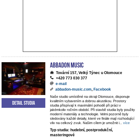
ABBADON Music
Tovární 157, Velký Týnec u Olomouce
+420 773 030 377
e-mail
abbadon-music.com
,
Facebook
Naše studio umístěné na okraji Olomouce, disponuje
kvalitním vybavením a dobrou akustikou. Prostory
Detail studia
studia přispívají k maximální pohodě při práci v
jakémkoliv ročním období. Při stavbě studia byly použity
moderní materiály a technologie. Velmi pozorně byly
sledovány každé detaily, které ve finále mají rozhodující
vliv na celkový zvuk. Našim cílem je umožnit i
...
více
Typ studia: hudební, postprodukční,
masteringové