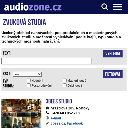
Zvuková studia
Server o digitálním zpracování zvuku
Ucelený přehled nahrávacích, postprodukčních a masteringových
zvukových studií s možností vyhledávání podle krajů, typu studia a
technických možností nahrávání.
Text:
Vyhledat
Kraj:
Filtrovat
Typ
Hudební
Masteringové
studia:
Postprodukční
Dabingové
3bees studio
Vraštilova 205, Roztoky
+420 603 852 718
e-mail
3bees.cz
,
Facebook