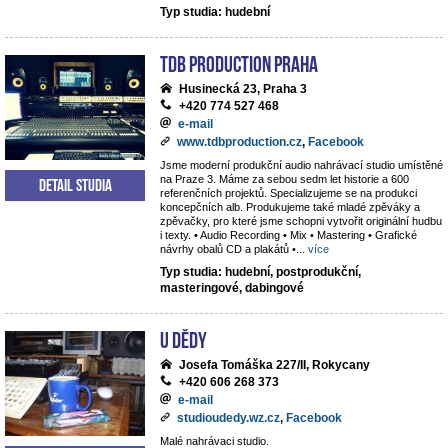
Typ studia: hudební
TdB Production Praha
Husinecká 23, Praha 3
+420 774 527 468
e-mail
www.tdbproduction.cz
,
Facebook
Jsme moderní produkční audio nahrávací studio umístěné
na Praze 3. Máme za sebou sedm let historie a 600
Detail studia
referenčních projektů. Specializujeme se na produkci
koncepčních alb. Produkujeme také mladé zpěváky a
zpěvačky, pro které jsme schopni vytvořit originální hudbu
i texty. • Audio Recording • Mix • Mastering • Grafické
návrhy obalů CD a plakátů •
...
více
Typ studia: hudební, postprodukční,
masteringové, dabingové
U dědy
Josefa Tomáška 227/II, Rokycany
+420 606 268 373
e-mail
studioudedy.wz.cz
,
Facebook
Malé nahrávaci studio.