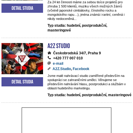
Za 24 let činnosti máme za sebou tisíce projektů pro
zhruba 1 500 klientů, muziku všech možných žánrů
Detail studia
(včetně japonské cimbálovky, čínského rocku a
mongolského rapu…), jména známá i raritní, ceněná i
nikdy nedoceněná...
Typ studia: hudební, postprodukční,
masteringové
A2Z Studio
Českobrodská 34/7, Praha 9
+420 777 007 010
e-mail
A2Z.Studio
,
Facebook
Jsme malé nahrávací studio zaměřené především na
spolupráci se zahraničními umělci. Věnujeme se
Detail studia
především nahrávání hlasu, postprodukci a službám v
oblasti hudebního marketingu.
Typ studia: hudební, postprodukční, masteringové