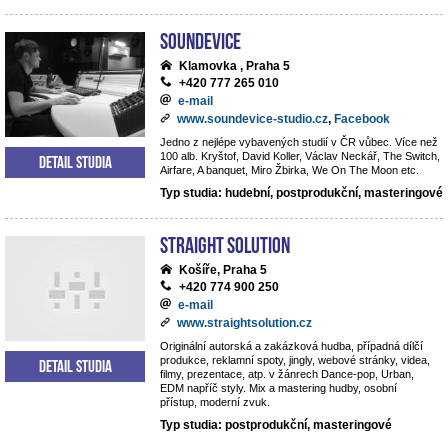
Soundevice
Klamovka , Praha 5
+420 777 265 010
e-mail
www.soundevice-studio.cz
,
Facebook
Jedno z nejlépe vybavených studií v ČR vůbec. Více než
100 alb. Kryštof, David Koller, Václav Neckář, The Switch,
Detail studia
Airfare, A banquet, Miro Žbirka, We On The Moon etc.
Typ studia: hudební, postprodukční, masteringové
Straight Solution
Košíře, Praha 5
+420 774 900 250
e-mail
www.straightsolution.cz
Originální autorská a zakázková hudba, případná dílčí
produkce, reklamní spoty, jingly, webové stránky, videa,
Detail studia
filmy, prezentace, atp. v žánrech Dance-pop, Urban,
EDM napříč styly. Mix a mastering hudby, osobní
přístup, moderní zvuk.
Typ studia: postprodukční, masteringové