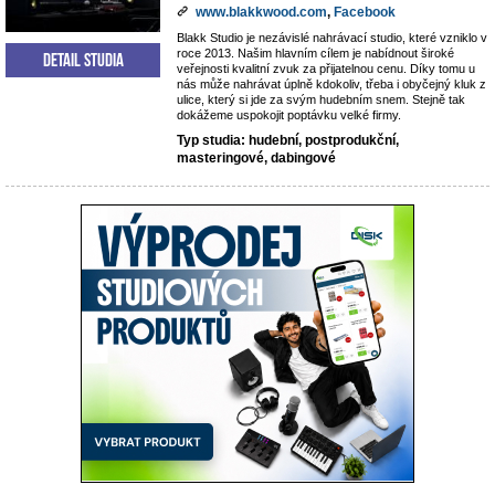
www.blakkwood.com
,
Facebook
Blakk Studio je nezávislé nahrávací studio, které vzniklo v
roce 2013. Našim hlavním cílem je nabídnout široké
Detail studia
veřejnosti kvalitní zvuk za přijatelnou cenu. Díky tomu u
nás může nahrávat úplně kdokoliv, třeba i obyčejný kluk z
ulice, který si jde za svým hudebním snem. Stejně tak
dokážeme uspokojit poptávku velké firmy.
Typ studia: hudební, postprodukční,
masteringové, dabingové