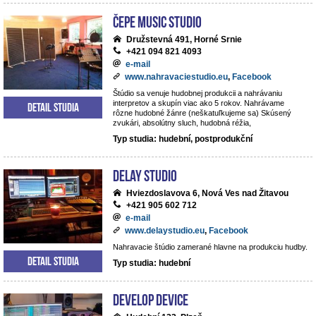
ČePE MUSIC Studio
Družstevná 491, Horné Srnie
+421 094 821 4093
e-mail
www.nahravaciestudio.eu
,
Facebook
Štúdio sa venuje hudobnej produkcii a nahrávaniu
interpretov a skupín viac ako 5 rokov. Nahrávame
Detail studia
rôzne hudobné žánre (neškatuľkujeme sa) Skúsený
zvukári, absolútny sluch, hudobná réžia,
Typ studia: hudební, postprodukční
DeLay studio
Hviezdoslavova 6, Nová Ves nad Žitavou
+421 905 602 712
e-mail
www.delaystudio.eu
,
Facebook
Nahravacie štúdio zamerané hlavne na produkciu hudby.
Detail studia
Typ studia: hudební
Develop Device