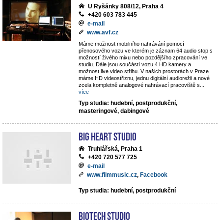
U Ryšánky 808/12, Praha 4
+420 603 783 445
e-mail
www.avf.cz
Máme možnost mobilního nahrávání pomocí
přenosového vozu ve kterém je záznam 64 audio stop s
možností živého mixu nebo pozdějšího zpracování ve
studiu. Dále jsou součástí vozu 4 HD kamery a
možnost live video střihu. V našich prostorách v Praze
máme HD videostřiznu, jednu digitální audiorežii a nové
zcela kompletně analogové nahrávací pracoviště s
...
více
Typ studia: hudební, postprodukční,
masteringové, dabingové
Big Heart Studio
Truhlářská, Praha 1
+420 720 577 725
e-mail
www.filmmusic.cz
,
Facebook
Typ studia: hudební, postprodukční
BIOTECH STUDIO