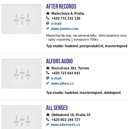
After records
Matechova 8, Praha
+420 731 141 128
e-mail
www.ativion.com
Mastering hip-hop, rap pisnicek/albu. Velmi atraktivni ceny
- uplny mastering 1 kompozice 700kc
Typ studia: hudební, postprodukční, masteringové
ALFORS audio
Bezručova 361, Turnov
+420 723 641 641
e-mail
www.alfors.cz
Typ studia: hudební, masteringové, dabingové
All Senses
Oblouková 16, Praha 10
+420 603 194 727
www.allsenses.cz