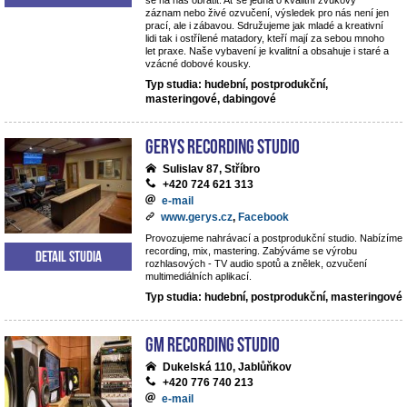
se na nás obrátit. Ať se jedná o kvalitní zvukový
záznam nebo živé ozvučení, výsledek pro nás není jen
prací, ale i zábavou. Sdružujeme jak mladé a kreativní
lidi tak i ostřílené matadory, kteří mají za sebou mnoho
let praxe. Naše vybavení je kvalitní a obsahuje i staré a
vzácné dobové kousky.
Typ studia: hudební, postprodukční,
masteringové, dabingové
Gerys Recording Studio
Sulislav 87, Stříbro
+420 724 621 313
e-mail
www.gerys.cz
,
Facebook
Provozujeme nahrávací a postprodukční studio. Nabízíme
recording, mix, mastering. Zabýváme se výrobu
Detail studia
rozhlasových - TV audio spotů a znělek, ozvučení
multimediálních aplikací.
Typ studia: hudební, postprodukční, masteringové
GM Recording Studio
Dukelská 110, Jablůňkov
+420 776 740 213
e-mail