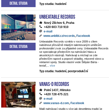
Detail studia
Typ studia: hudební
Unbeatable Records
Nový Zlíchov 6, Praha
+420 603 710 910
e-mail
www.unblbl.cz/records
,
Facebook
Unbeatable Records vzniklo v roce 2009 s cílem
nabídnout převážně mladým talentovaným umělcům
Detail studia
profesionální zvuk za přijatelné ceny. Unbeatable Records
se specializuje především na nahrávání hlasu a
akustických nástrojů. Nahrávají a míchají se zde
především rapové a popové skladby, mluvené slovo a
reklamní spoty. Studio vlastní vede Štěpán Bárta -
textař,
...
více
Typ studia: hudební, postprodukční
VANAS-D Records
Polní 1437, Hlinsko
+420 728 475 221
e-mail
www.vanas-d.com
,
Facebook
Malé nahrávací studio s více jak desetiletou tradicí je