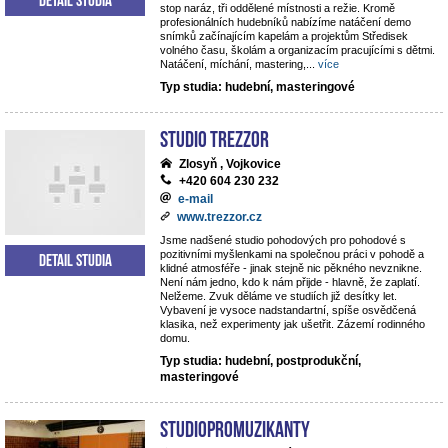
stop naráz, tři oddělené místnosti a režie. Kromě
profesionálních hudebníků nabízíme natáčení demo
snímků začínajícím kapelám a projektům Středisek
volného času, školám a organizacím pracujícími s dětmi.
Natáčení, míchání, mastering,
...
více
Typ studia: hudební, masteringové
STUDIO TREZZOR
Zlosyň , Vojkovice
+420 604 230 232
e-mail
www.trezzor.cz
Jsme nadšené studio pohodových pro pohodové s
pozitivními myšlenkami na společnou práci v pohodě a
Detail studia
klidné atmosféře - jinak stejně nic pěkného nevznikne.
Není nám jedno, kdo k nám přijde - hlavně, že zaplatí.
Nelžeme. Zvuk děláme ve studiích již desítky let.
Vybavení je vysoce nadstandartní, spíše osvědčená
klasika, než experimenty jak ušetřit. Zázemí rodinného
domu.
Typ studia: hudební, postprodukční,
masteringové
StudioPROmuzikanty