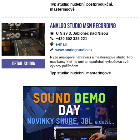
Typ studia: hudební, postprodukční,
masteringové
analog studio MSN recording
U Nisy 3, Jablonec nad Nisou
+420 602 335 221
e-mail
www.analogstudio.cz
Ryze analogové nahrávací a masteringové studio. Pro
muzikanty kteří to umí a nepotřebují vylepšovat své
Detail studia
výkony počítačem.
Typ studia: hudební, masteringové