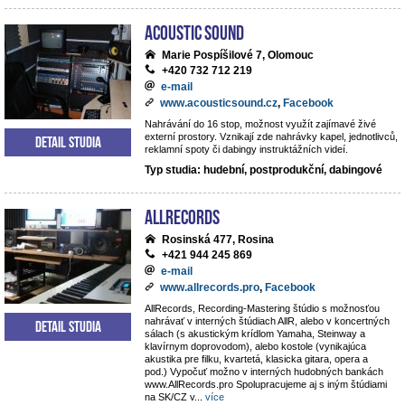
Acoustic Sound
Marie Pospíšilové 7, Olomouc
+420 732 712 219
e-mail
www.acousticsound.cz
,
Facebook
Nahrávání do 16 stop, možnost využít zajímavé živé
externí prostory. Vznikají zde nahrávky kapel, jednotlivců,
Detail studia
reklamní spoty či dabingy instruktážních videí.
Typ studia: hudební, postprodukční, dabingové
AllRecords
Rosinská 477, Rosina
+421 944 245 869
e-mail
www.allrecords.pro
,
Facebook
AllRecords, Recording-Mastering štúdio s možnosťou
nahrávať v interných štúdiach AllR, alebo v koncertných
Detail studia
sálach (s akustickým krídlom Yamaha, Steinway a
klavírnym doprovodom), alebo kostole (vynikajúca
akustika pre filku, kvartetá, klasicka gitara, opera a
pod.) Vypočuť možno v interných hudobných bankách
www.AllRecords.pro Spolupracujeme aj s iným štúdiami
na SK/CZ v
...
více