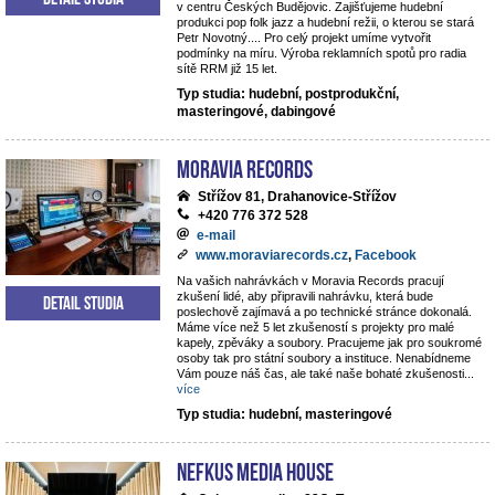
v centru Českých Budějovic. Zajišťujeme hudební
produkci pop folk jazz a hudební režii, o kterou se stará
Petr Novotný.... Pro celý projekt umíme vytvořit
podmínky na míru. Výroba reklamních spotů pro radia
sítě RRM již 15 let.
Typ studia: hudební, postprodukční,
masteringové, dabingové
Moravia Records
Střížov 81, Drahanovice-Střížov
+420 776 372 528
e-mail
www.moraviarecords.cz
,
Facebook
Na vašich nahrávkách v Moravia Records pracují
zkušení lidé, aby připravili nahrávku, která bude
Detail studia
poslechově zajímavá a po technické stránce dokonalá.
Máme více než 5 let zkušeností s projekty pro malé
kapely, zpěváky a soubory. Pracujeme jak pro soukromé
osoby tak pro státní soubory a instituce. Nenabídneme
Vám pouze náš čas, ale také naše bohaté zkušenosti
...
více
Typ studia: hudební, masteringové
NEFKUS Media House