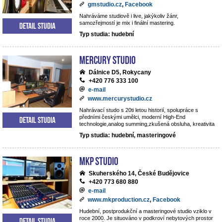
gmstudio.cz
,
Facebook
Nahráváme studiově i live, jakýkoliv žánr,
samozřejmostí je mix i finální mastering.
Detail studia
Typ studia: hudební
Mercury studio
Dálnice D5, Rokycany
+420 776 333 100
e-mail
www.mercurystudio.cz
Nahrávací studo s 20ti letou historií, spolupráce s
předními českými umělci, moderní High-End
Detail studia
technologie,analog summing,zkušená obsluha, kreativita
Typ studia: hudební, masteringové
MKP STUDIO
Skuherského 14, České Budějovice
+420 773 680 880
e-mail
www.mkproduction.cz
,
Facebook
Hudební, postprodukční a masteringové studio vziklo v
roce 2000. Je situováno v podkroví nebytových prostor
Detail studia