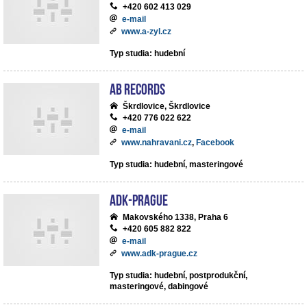
+420 602 413 029
e-mail
www.a-zyl.cz
Typ studia: hudební
AB records
Škrdlovice, Škrdlovice
+420 776 022 622
e-mail
www.nahravani.cz
,
Facebook
Typ studia: hudební, masteringové
ADK-Prague
Makovského 1338, Praha 6
+420 605 882 822
e-mail
www.adk-prague.cz
Typ studia: hudební, postprodukční,
masteringové, dabingové