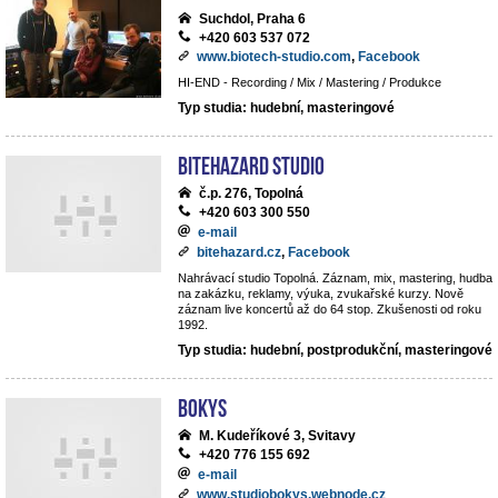
Suchdol, Praha 6
+420 603 537 072
www.biotech-studio.com
,
Facebook
HI-END - Recording / Mix / Mastering / Produkce
Typ studia: hudební, masteringové
BiteHazard Studio
č.p. 276, Topolná
+420 603 300 550
e-mail
bitehazard.cz
,
Facebook
Nahrávací studio Topolná. Záznam, mix, mastering, hudba
na zakázku, reklamy, výuka, zvukařské kurzy. Nově
záznam live koncertů až do 64 stop. Zkušenosti od roku
1992.
Typ studia: hudební, postprodukční, masteringové
BoKys
M. Kudeříkové 3, Svitavy
+420 776 155 692
e-mail
www.studiobokys.webnode.cz