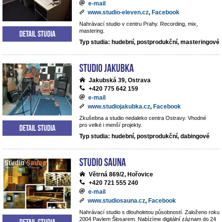
e-mail
www.studio-eleven.cz
,
Facebook
Nahrávací studio v centru Prahy. Recording, mix,
mastering.
Detail studia
Typ studia: hudební, postprodukční, masteringové
Studio Jakubka
Jakubská 39, Ostrava
+420 775 642 159
e-mail
www.studiojakubka.cz
,
Facebook
Zkušebna a studio nedaleko centra Ostravy. Vhodné
pro velké i menší projekty.
Detail studia
Typ studia: hudební, postprodukční, dabingové
Studio Sauna
Větrná 869/2, Hořovice
+420 721 555 240
e-mail
www.studiosauna.cz
,
Facebook
Nahrávací studio s dlouholetou působností. Založeno roku
2004 Pavlem Šlosarem. Nabízíme digitální záznam do 24
Detail studia