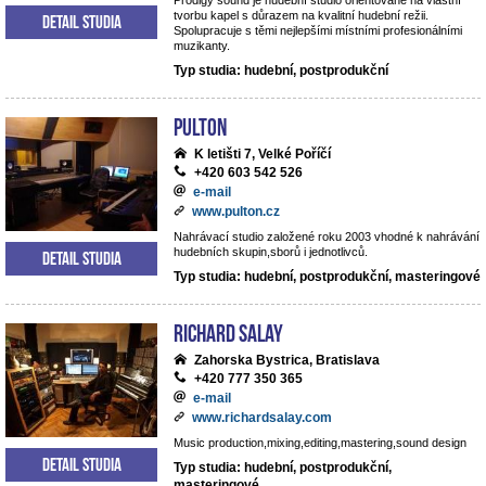
Prodigy sound je hudební studio orientované na vlastní
tvorbu kapel s důrazem na kvalitní hudební režii.
Detail studia
Spolupracuje s těmi nejlepšími místními profesionálními
muzikanty.
Typ studia: hudební, postprodukční
Pulton
K letišti 7, Velké Poříčí
+420 603 542 526
e-mail
www.pulton.cz
Nahrávací studio založené roku 2003 vhodné k nahrávání
hudebních skupin,sborů i jednotlivců.
Detail studia
Typ studia: hudební, postprodukční, masteringové
RICHARD SALAY
Zahorska Bystrica, Bratislava
+420 777 350 365
e-mail
www.richardsalay.com
Music production,mixing,editing,mastering,sound design
Detail studia
Typ studia: hudební, postprodukční,
masteringové