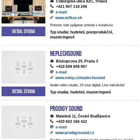
Coburgova ulica 82C, Trnava
+421 907 118 206
e-mail
www.nefkus.sk
Priestor, kde spájame umenie s kreatívou
Detail studia
Typ studia: hudební, postprodukční,
masteringové
NEPLECHSOUND
Biskupcova 25, Praha 3
+420 608 908 967
e-mail
www.volny.cz/neplechsound
Audio-video studio, 24 stop digital, Live nahrávání
Detail studia
Typ studia: hudební, masteringové
Prodigy Sound
Malebná 11, České Budějovice
+420 602 166 422
e-mail
www.prodigysound.cz