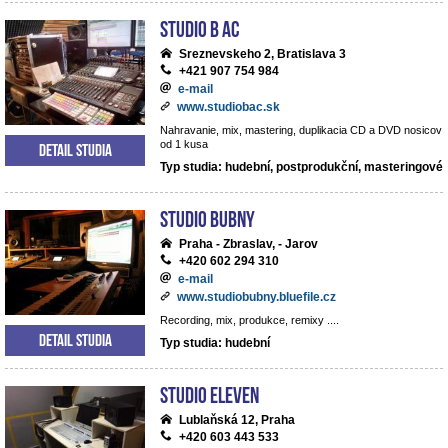
Studio B AC
Sreznevskeho 2, Bratislava 3
+421 907 754 984
e-mail
www.studiobac.sk
Nahravanie, mix, mastering, duplikacia CD a DVD nosicov
od 1 kusa
Detail studia
Typ studia: hudební, postprodukční, masteringové
Studio BUBNY
Praha - Zbraslav, - Jarov
+420 602 294 310
e-mail
www.studiobubny.bluefile.cz
Recording, mix, produkce, remixy ....
Detail studia
Typ studia: hudební
Studio Eleven
Lublaňská 12, Praha
+420 603 443 533