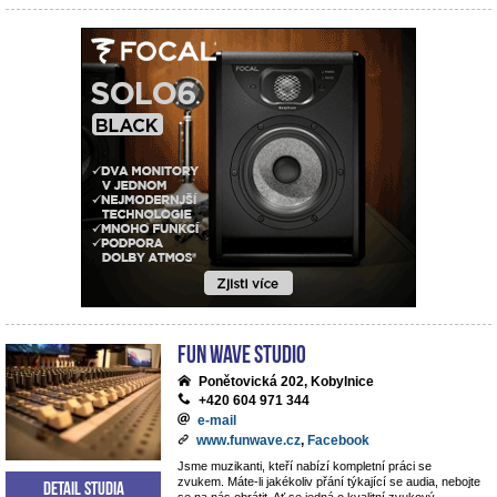
Fun Wave Studio
Ponětovická 202, Kobylnice
+420 604 971 344
e-mail
www.funwave.cz
,
Facebook
Jsme muzikanti, kteří nabízí kompletní práci se
zvukem. Máte-li jakékoliv přání týkající se audia, nebojte
Detail studia