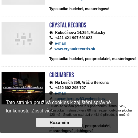
Typ studia: hudební, masteringové
Crystal Records
Kukučínova 14/254, Malacky
+421 421 907 691023
e-mail
www.crystalrecords.sk
Typ studia: hudební, postprodukční, masteringové
cucumbers
Na Lesích 356, Vráž u Berouna
+420 602 205 707
e-mail
cucumbers-cz83.webnode.cz
Tato stránka používá cookies k zajištění správné
Studio se skládá predsíň s posezením ,šatna , WC,
funkčnosti.
Zjistit více
akustická místnost která 60 m2 , režie , celková plocha
120 m2 . Studio se nachází v klidné přírodě. je možné
parkování v objektu .
Rozumím
Typ studia: hudební, postprodukční,
masteringové, dabingové