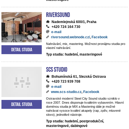
Riversound
Nademlejnská 600/1, Praha
+420 724 164 730
e-mail
riversound.webnode.cz/
,
Facebook
Nahrávání, mix, mastering. Možnost pronájmu studia pro
vlastní nahrávání.
Detail studia
Typ studia: hudební, masteringové
SCS Studio
Bohumínská 61, Slezská Ostrava
+420 723 939 708
e-mail
www.scs-studio.cz
,
Facebook
Ostravské moderní Steel City Sound studio vzniklo v
roce 2007. Dnes disponuje kvalitním vybavením. Hlavní
Detail studia
doménou studia je MIX a Mastering dále je možné
nahrávat vysoce kvalitní akapely (rap, zpěv, mluvené
slovo), jednotlivé nástroje.
Typ studia: hudební, postprodukční,
masteringové, dabingové