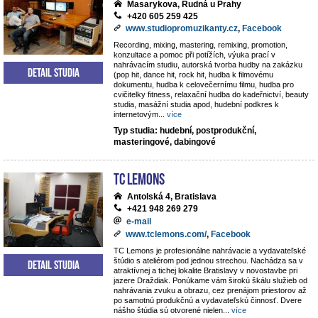
Masarykova, Rudná u Prahy
+420 605 259 425
www.studiopromuzikanty.cz
,
Facebook
Recording, mixing, mastering, remixing, promotion,
konzultace a pomoc při potížích, výuka prací v
nahrávacím studiu, autorská tvorba hudby na zakázku
Detail studia
(pop hit, dance hit, rock hit, hudba k filmovému
dokumentu, hudba k celovečernímu filmu, hudba pro
cvičitelky fitness, relaxační hudba do kadeřnictví, beauty
studia, masážní studia apod, hudební podkres k
internetovým
...
více
Typ studia: hudební, postprodukční,
masteringové, dabingové
TC Lemons
Antolská 4, Bratislava
+421 948 269 279
e-mail
www.tclemons.com/
,
Facebook
TC Lemons je profesionálne nahrávacie a vydavateľské
štúdio s ateliérom pod jednou strechou. Nachádza sa v
Detail studia
atraktívnej a tichej lokalite Bratislavy v novostavbe pri
jazere Draždiak. Ponúkame vám širokú škálu služieb od
nahrávania zvuku a obrazu, cez prenájom priestorov až
po samotnú produkčnú a vydavateľskú činnosť. Dvere
nášho štúdia sú otvorené nielen
...
více