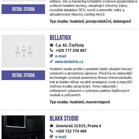
editace, mix a mastering kompletní zvuková postprodukce
světové hudební archivy, obsahující všechny žánry
Detail studia
rozsáhlá databáze SFX, ruchů a atmosfér velký a
aktualizovaný hlasový casting herců
Typ studia: hudební, postprodukční, dabingové
BELLATRIX
č.p. 82, Čtyřkoly
+420 777 258 887
e-mail
www.bellatrix.cz
Hudební studio prošlo v poslední době zásadní inovací
vybavení a akustickou úpravou. Používá se nejnovější
Detail studia
technologie vyvinutá americkou firmou Universal Audio,
kde je kladen důraz na plně analogový zvuk a nejvyšší
možnou kvalitu zpracování. Tomu odpovídá i
softwarové vybavení s vybranou paletou špičkových
modulů a zařízeních.
Typ studia: hudební, masteringové
Blakk Studio
Jemnická 313/15, Praha 4
+420 722 774 466
e-mail