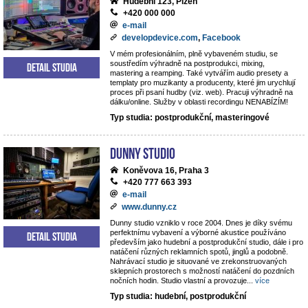
Hudební 123, Plzeň
+420 000 000
e-mail
developdevice.com
,
Facebook
V mém profesionálním, plně vybaveném studiu, se
soustředím výhradně na postprodukci, mixing,
Detail studia
mastering a reamping. Také vytvářím audio presety a
templaty pro muzikanty a producenty, které jim urychlují
proces při psaní hudby (viz. web). Pracuji výhradně na
dálku/online. Služby v oblasti recordingu NENABÍZÍM!
Typ studia: postprodukční, masteringové
Dunny studio
Koněvova 16, Praha 3
+420 777 663 393
e-mail
www.dunny.cz
Dunny studio vzniklo v roce 2004. Dnes je díky svému
perfektnímu vybavení a výborné akustice používáno
Detail studia
především jako hudební a postprodukční studio, dále i pro
natáčení různých reklamních spotů, jinglů a podobně.
Nahrávací studio je situované ve zrekonstruovaných
sklepních prostorech s možností natáčení do pozdních
nočních hodin. Studio vlastní a provozuje
...
více
Typ studia: hudební, postprodukční