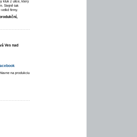
ý kluk z ulice, který
. Stejně tak
velké firmy.
produkční,
vá Ves nad
acebook
hlavne na produkciu