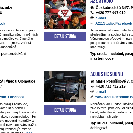
 Roztoky
Českobrodská 34/7, P
18
+420 777 007 010
e-mail
ook
A2Z.Studio
,
Facebook
e za sebou tisíce projektů
Jsme malé nahrávací studio
ntů, muziku všech možných
především na spolupráci se z
Detail studia
é cimbálovky, čínského
Věnujeme se především nahrá
rapu…), jména známá i
postprodukci a službám v obl
 nedoceněná...
marketingu.
, postprodukční,
Typ studia: hudební, post
masteringové
Acoustic Sound
lký Týnec u Olomouce
Marie Pospíšilové 7,
77
+420 732 712 219
e-mail
.com
,
Facebook
www.acousticsound.c
na okraji Olomouce,
Nahrávání do 16 stop, možno
ybavením a dobrou
živé externí prostory. Vznika
Detail studia
dia přispívají k maximální
kapel, jednotlivců, reklamní s
mkoliv ročním období. Při
instruktážních videí.
žity moderní materiály a
Typ studia: hudební, post
orně byly sledovány každé
dabingové
mají rozhodující vliv na