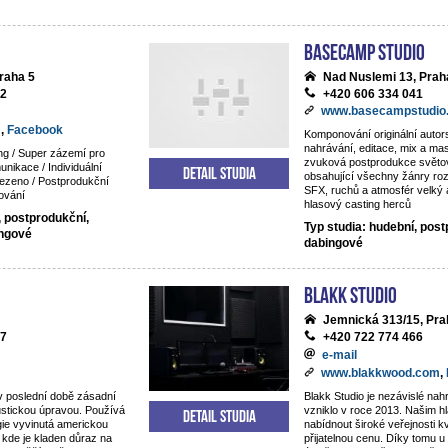
BaseCamp studio
raha 5
Nad Nuslemi 13, Prah
92
+420 606 334 041
www.basecampstudio
m
,
Facebook
Komponování originální auto
nahrávání, editace, mix a mas
ng / Super zázemí pro
zvuková postprodukce světov
nikace / Individuální
Detail studia
obsahující všechny žánry ro
ezeno / Postprodukční
SFX, ruchů a atmosfér velký 
ování
hlasový casting herců
, postprodukční,
Typ studia: hudební, post
ingové
dabingové
Blakk Studio
Jemnická 313/15, Pra
87
+420 722 774 466
e-mail
www.blakkwood.com
,
v poslední době zásadní
Blakk Studio je nezávislé nahr
ustickou úpravou. Používá
vzniklo v roce 2013. Našim hl
Detail studia
gie vyvinutá americkou
nabídnout široké veřejnosti kv
 kde je kladen důraz na
přijatelnou cenu. Díky tomu 