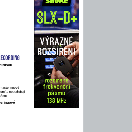
recording
d Nisou
 masteringové
 umí a nepotřebují
ačem.
teringové