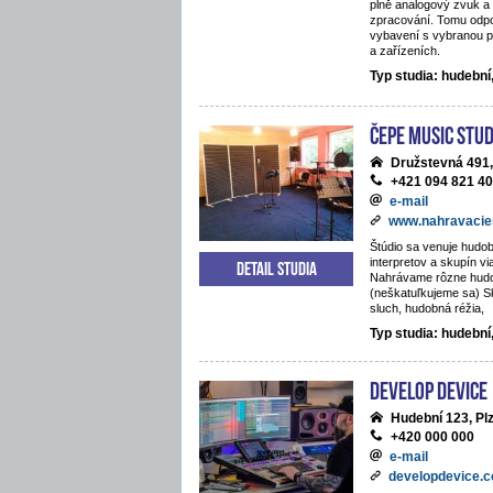
plně analogový zvuk a 
zpracování. Tomu odpo
vybavení s vybranou p
a zařízeních.
Typ studia: hudebn
ČePE MUSIC Stud
Družstevná 491,
+421 094 821 4
e-mail
www.nahravacie
Štúdio sa venuje hudob
interpretov a skupín vi
Detail studia
Nahrávame rôzne hud
(neškatuľkujeme sa) S
sluch, hudobná réžia,
Typ studia: hudební
Develop Device
Hudební 123, Pl
+420 000 000
e-mail
developdevice.