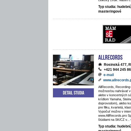
celkový zvuk. Našim cí
Typ studia: hudební
masteringové
AllRecords
Rosinská 477, R
+421 944 245 8
e-mail
www.allrecords.
AllRecords, Recording-
možnosťou nahrávať v i
Detail studia
alebo v koncertných s
krídlom Yamaha, Stein
doprovodom), alebo kos
pre filku, kvartetá, kla
Vypočuť možno v inte
www.AllRecords.pro Sp
štúdiami na SK/CZ v
...
Typ studia: hudební