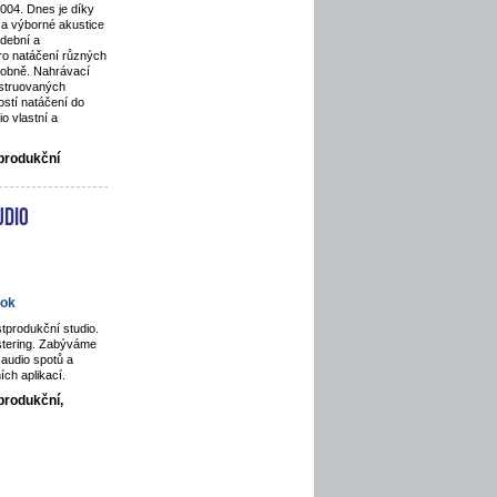
2004. Dnes je díky
a výborné akustice
dební a
pro natáčení různých
odobně. Nahrávací
nstruovaných
stí natáčení do
o vlastní a
tprodukční
udio
ok
tprodukční studio.
stering. Zabýváme
audio spotů a
ích aplikací.
produkční,