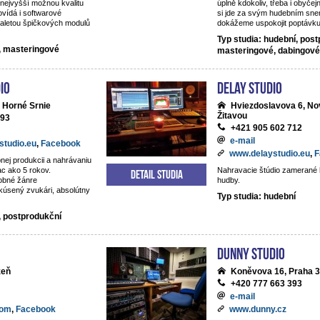
nejvyšší možnou kvalitu
úplně kdokoliv, třeba i obyčejn
vídá i softwarové
si jde za svým hudebním snem
aletou špičkových modulů
dokážeme uspokojit poptávku 
Typ studia: hudební, post
í, masteringové
masteringové, dabingové
io
DeLay studio
 Horné Srnie
Hviezdoslavova 6, No
Žitavou
093
+421 905 602 712
e-mail
studio.eu
,
Facebook
www.delaystudio.eu
,
F
nej produkcii a nahrávaniu
ac ako 5 rokov.
Nahravacie štúdio zamerané 
Detail studia
obné žánre
hudby.
kúsený zvukári, absolútny
Typ studia: hudební
, postprodukční
Dunny studio
zeň
Koněvova 16, Praha 3
+420 777 663 393
e-mail
com
,
Facebook
www.dunny.cz