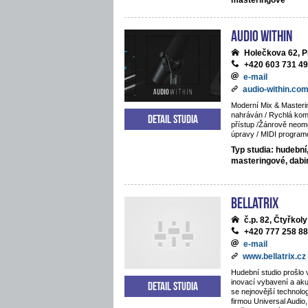
masteringové
Audio Within
Holečkova 62, P
+420 603 731 4
e-mail
audio-within.co
Moderní Mix & Masteri
nahráván / Rychlá komu
Detail studia
přístup /Žánrově neom
úpravy / MIDI program
Typ studia: hudební
masteringové, dab
BELLATRIX
č.p. 82, Čtyřkoly
+420 777 258 8
e-mail
www.bellatrix.cz
Hudební studio prošlo 
inovací vybavení a ak
Detail studia
se nejnovější technolo
firmou Universal Audio,