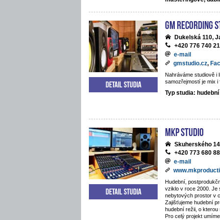
GM Recording S
Dukelská 110, J
+420 776 740 2
e-mail
gmstudio.cz
,
Fa
Nahráváme studiově i li
samozřejmostí je mix i 
Detail studia
Typ studia: hudební
MKP STUDIO
Skuherského 14
+420 773 680 8
e-mail
www.mkproducti
Hudební, postprodukčn
vziklo v roce 2000. Je
Detail studia
nebytových prostor v 
Zajišťujeme hudební pr
hudební režii, o kterou
Pro celý projekt umíme