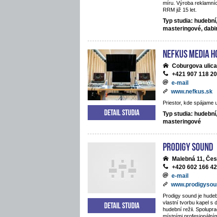
míru. Výroba reklamníc
RRM již 15 let.
Typ studia: hudební
masteringové, dab
NEFKUS Media H
Coburgova ulica
+421 907 118 2
e-mail
www.nefkus.sk
Priestor, kde spájame 
Detail studia
Typ studia: hudební
masteringové
Prodigy Sound
Malebná 11, Če
+420 602 166 4
e-mail
www.prodigysou
Prodigy sound je hudeb
vlastní tvorbu kapel s 
Detail studia
hudební režii. Spolupra
místními profesionální