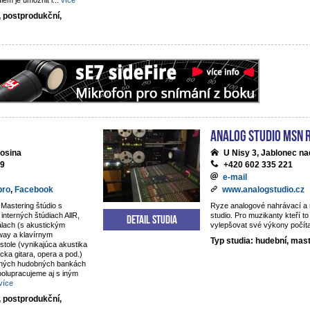
lem je umožnit i
...
více
, postprodukční,
analog studio MSN 
osina
U Nisy 3, Jablonec na
69
+420 602 335 221
e-mail
pro
,
Facebook
www.analogstudio.cz
Mastering štúdio s
Ryze analogové nahrávací a
nterných štúdiach AllR,
studio. Pro muzikanty kteří to
Detail studia
álach (s akustickým
vylepšovat své výkony počít
way a klavírnym
Typ studia: hudební, mas
tole (vynikajúca akustika
sicka gitara, opera a pod.)
rných hudobných bankách
olupracujeme aj s iným
více
, postprodukční,