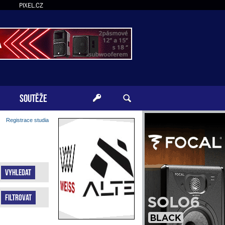
PIXEL.CZ
SOUTĚŽE
Registrace studia
Vyhledat
Filtrovat