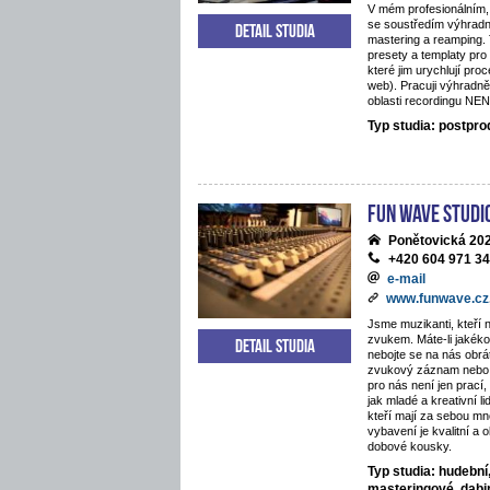
V mém profesionálním,
se soustředím výhradn
Detail studia
mastering a reamping.
presety a templaty pro
které jim urychlují proc
web). Pracuji výhradně
oblasti recordingu NE
Typ studia: postpr
Fun Wave Studi
Ponětovická 202
+420 604 971 3
e-mail
www.funwave.cz
Jsme muzikanti, kteří 
zvukem. Máte-li jakékol
Detail studia
nebojte se na nás obráti
zvukový záznam nebo 
pro nás není jen prací
jak mladé a kreativní li
kteří mají za sebou mn
vybavení je kvalitní a 
dobové kousky.
Typ studia: hudební
masteringové, dab