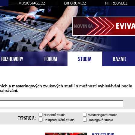
MUSICSTAGE.CZ
DJFORUM.CZ
HIFIROOM.CZ
ROZHOVORY
FÓRUM
STUDIA
BAZAR
ních a masteringových zvukových studií s možností vyhledávání podle
nahrávání.
Hudební
studio
Masteringové
studio
Typ studia:
Postprodukční
studio
Dabingové
studio
A2Z Studio