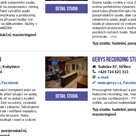
 plně vybaveném studiu,
Dunny studio vzniklo v roce 
ě na postprodukci, mixing,
svému perfektnímu vybavení 
Detail studia
 Také vytvářím audio
používáno především jako hu
 muzikanty a producenty,
postprodukční studio, dále i 
es při psaní hudby (viz.
reklamních spotů, jinglů a p
 na dálku/online. Služby v
studio je situované ve zreko
NABÍZÍM!
sklepních prostorech s možno
pozdních nočních hodin. Studi
odukční, masteringové
provozuje
...
více
Typ studia: hudební, pos
o
Gerys Recording St
, Kobylnice
Sulislav 87, Stříbro
44
+420 724 621 313
e-mail
,
Facebook
www.gerys.cz
,
Facebo
nabízí kompletní práci se
Provozujeme nahrávací a pos
iv přání týkající se audia,
Nabízíme recording, mix, ma
Detail studia
t. Ať se jedná o kvalitní
se výrobu rozhlasových - TV 
živé ozvučení, výsledek
znělek, ozvučení multimediáln
, ale i zábavou. Sdružujeme
Typ studia: hudební, post
di tak i ostřílené matadory,
masteringové
oho let praxe. Naše
obsahuje i staré a vzácné
, postprodukční,
ingové