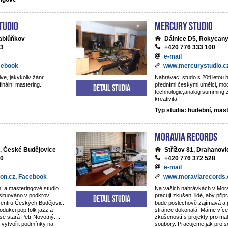
tudio
Mercury studio
ablůňkov
Dálnice D5, Rokycan
13
+420 776 333 100
e-mail
cebook
www.mercurystudio.c
ve, jakýkoliv žánr,
Nahrávací studo s 20ti letou h
finální mastering.
předními českými umělci, mo
Detail studia
technologie,analog summing,
kreativita
Typ studia: hudební, mas
Moravia Records
, České Budějovice
Střížov 81, Drahanovi
80
+420 776 372 528
e-mail
on.cz
,
Facebook
www.moraviarecords.
í a masteringové studio
Na vašich nahrávkách v Mor
 situováno v podkroví
pracují zkušení lidé, aby připr
Detail studia
centru Českých Budějovic.
bude poslechově zajímavá a 
odukci pop folk jazz a
stránce dokonalá. Máme více 
 se stará Petr Novotný....
zkušeností s projekty pro ma
 vytvořit podmínky na
soubory. Pracujeme jak pro 