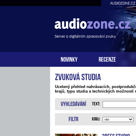
AUDIOZONE.CZ
Server o digitálním zpracování zvuku
NOVINKY
RECENZE
Zvuková studia
Ucelený přehled nahrávacích, postprodukč
krajů, typu studia a technických možností 
Vyhledávání
Text:
Filtr
Kraj:
3bees studio