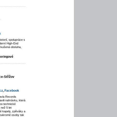
y
z
istorií, spolupráce s
derní High-End
zkušená obsluha,
teringové
ce-Střížov
cz
,
Facebook
avia Records
avili nahrávku, která
po technické
než 5 let
lé kapely, zpěváky a
soukromé osoby tak