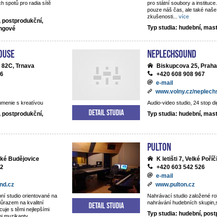
h spotů pro radia sítě
pro státní soubory a institu
pouze náš čas, ale také naše
zkušenosti
...
více
, postprodukční,
Typ studia: hudební, mas
ingové
ouse
NEPLECHSOUND
 82C, Trnava
Biskupcova 25, Praha
06
+420 608 908 967
e-mail
www.volny.cz/neplec
umenie s kreatívou
Audio-video studio, 24 stop di
Detail studia
, postprodukční,
Typ studia: hudební, mas
Pulton
ské Budějovice
K letišti 7, Velké Poříč
22
+420 603 542 526
e-mail
nd.cz
www.pulton.cz
ní studio orientované na
Nahrávací studio založené r
důrazem na kvalitní
nahrávání hudebních skupin,sb
Detail studia
cuje s těmi nejlepšími
Typ studia: hudební, post
mi muzikanty.