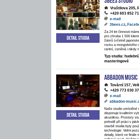
Vraštilova 205,
+420 603 852 7
e-mail
3bees.cz
,
Faceb
Za 24 let činnosti mám
pro zhruba 1 500 klie
Detail studia
žánrů (včetně japonsk
rocku a mongolského 
raritní, ceněná i nikdy
Typ studia: hudební
masteringové
ABBADON Music
Tovární 157, Ve
+420 773 030 3
e-mail
abbadon-music
Naše studio umístěné 
disponuje kvalitním v
Detail studia
akustikou. Prostory stu
pohodě při práci v jaké
stavbě studia byly pou
technologie. Velmi poz
detaily, které ve finále 