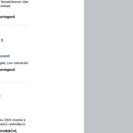
ce. Nenabídneme Vám
 bohaté
teringové
 3
hsound
gital, Live nahrávání
teringové
í
oku 2003 vhodné k
orů i jednotlivců.
produkční,