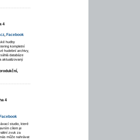
a 4
.cz
,
Facebook
rské hudby
tering kompletní
é hudební archivy,
zsáhlá databáze
a aktualizovaný
produkční,
ha 4
Facebook
ávací studio, které
avním cílem je
alitní zvuk za
u nás může nahrávat