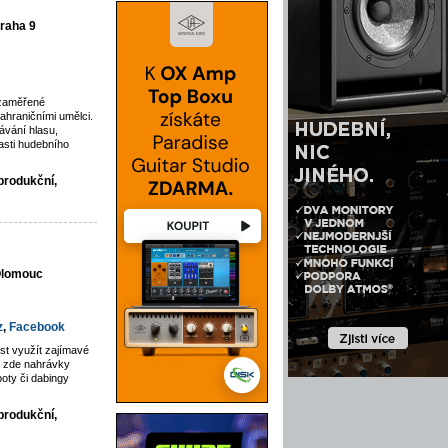
raha 9
 zaměřené
ahraničními umělci.
vání hlasu,
asti hudebního
produkční,
 Olomouc
z
,
Facebook
st využít zajímavé
jí zde nahrávky
poty či dabingy
produkční,