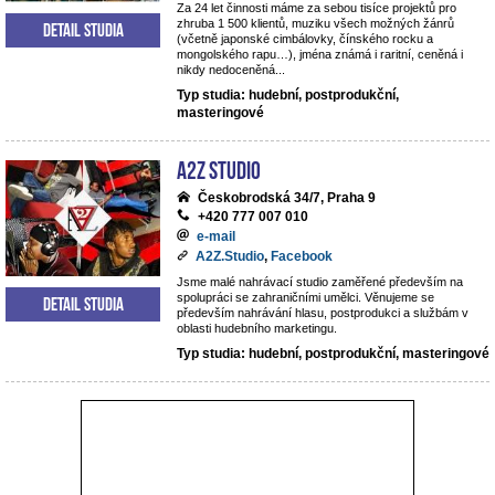
Za 24 let činnosti máme za sebou tisíce projektů pro
zhruba 1 500 klientů, muziku všech možných žánrů
Detail studia
(včetně japonské cimbálovky, čínského rocku a
mongolského rapu…), jména známá i raritní, ceněná i
nikdy nedoceněná...
Typ studia: hudební, postprodukční,
masteringové
A2Z Studio
Českobrodská 34/7, Praha 9
+420 777 007 010
e-mail
A2Z.Studio
,
Facebook
Jsme malé nahrávací studio zaměřené především na
spolupráci se zahraničními umělci. Věnujeme se
Detail studia
především nahrávání hlasu, postprodukci a službám v
oblasti hudebního marketingu.
Typ studia: hudební, postprodukční, masteringové