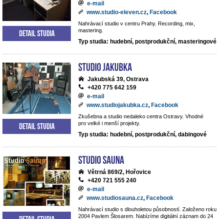
e-mail
www.studio-eleven.cz
,
Facebook
Nahrávací studio v centru Prahy. Recording, mix,
mastering.
Detail studia
Typ studia: hudební, postprodukční, masteringové
Studio Jakubka
Jakubská 39, Ostrava
+420 775 642 159
e-mail
www.studiojakubka.cz
,
Facebook
Zkušebna a studio nedaleko centra Ostravy. Vhodné
pro velké i menší projekty.
Detail studia
Typ studia: hudební, postprodukční, dabingové
Studio Sauna
Větrná 869/2, Hořovice
+420 721 555 240
e-mail
www.studiosauna.cz
,
Facebook
Nahrávací studio s dlouholetou působností. Založeno roku
2004 Pavlem Šlosarem. Nabízíme digitální záznam do 24
Detail studia