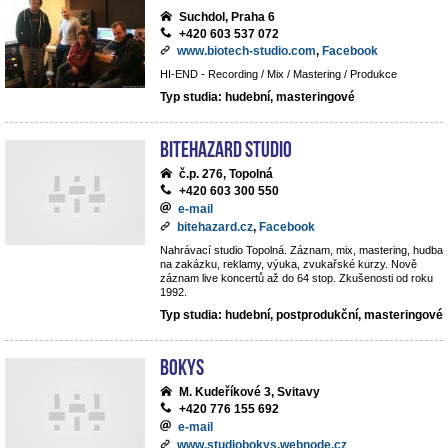
Suchdol, Praha 6
+420 603 537 072
www.biotech-studio.com
,
Facebook
HI-END - Recording / Mix / Mastering / Produkce
Typ studia: hudební, masteringové
BiteHazard Studio
č.p. 276, Topolná
+420 603 300 550
e-mail
bitehazard.cz
,
Facebook
Nahrávací studio Topolná. Záznam, mix, mastering, hudba
na zakázku, reklamy, výuka, zvukařské kurzy. Nově
záznam live koncertů až do 64 stop. Zkušenosti od roku
1992.
Typ studia: hudební, postprodukční, masteringové
BoKys
M. Kudeříkové 3, Svitavy
+420 776 155 692
e-mail
www.studiobokys.webnode.cz