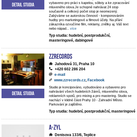
vybaveno pro práci s kapelou, sólisty a ke zpracování
Detail studia
mluveného slova.Je schopné nahrávat 24 stop
současně a celkový počet stop je neomezený.
Zabýváme se autorskou činností - komponováním
hudby pro marketingové a filmové účely. Na přání
zákazníka ozvučíme film, reklamy, znělky aj. Váš text
nebo nápad
...
více
Typ studia: hudební, postprodukční,
masteringové, dabingové
ZZrecords
Jahodová 31, Praha 10
+420 602 286 204
e-mail
www.zzrecords.cz
,
Facebook
Studio je koncipováno, vybudováno a vybaveno pro
nahrávání všech hudebních žánrů, mluveného slova,
Detail studia
reklamních spotů, pro mixing a pro mastering. Studio se
nachází v klidné části Prahy 10 - Zahradní Město.
Parkování je zajištěno.
Typ studia: hudební, postprodukční, masteringové
A-ZYL
Denisova 133/6, Teplice