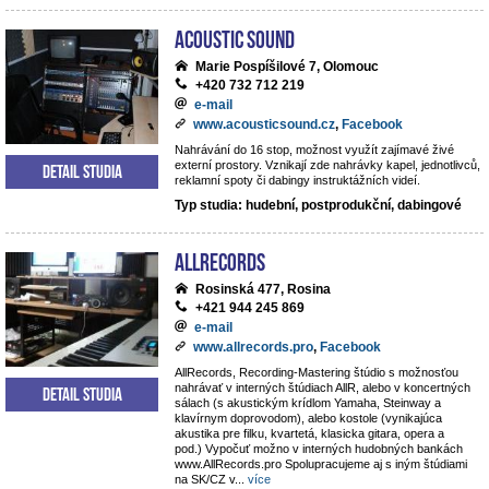
Acoustic Sound
Marie Pospíšilové 7, Olomouc
+420 732 712 219
e-mail
www.acousticsound.cz
,
Facebook
Nahrávání do 16 stop, možnost využít zajímavé živé
externí prostory. Vznikají zde nahrávky kapel, jednotlivců,
Detail studia
reklamní spoty či dabingy instruktážních videí.
Typ studia: hudební, postprodukční, dabingové
AllRecords
Rosinská 477, Rosina
+421 944 245 869
e-mail
www.allrecords.pro
,
Facebook
AllRecords, Recording-Mastering štúdio s možnosťou
nahrávať v interných štúdiach AllR, alebo v koncertných
Detail studia
sálach (s akustickým krídlom Yamaha, Steinway a
klavírnym doprovodom), alebo kostole (vynikajúca
akustika pre filku, kvartetá, klasicka gitara, opera a
pod.) Vypočuť možno v interných hudobných bankách
www.AllRecords.pro Spolupracujeme aj s iným štúdiami
na SK/CZ v
...
více