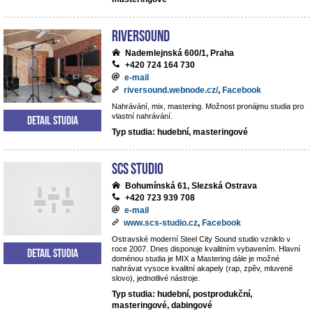
Riversound
Nademlejnská 600/1, Praha
+420 724 164 730
e-mail
riversound.webnode.cz/
,
Facebook
Nahrávání, mix, mastering. Možnost pronájmu studia pro
vlastní nahrávání.
Detail studia
Typ studia: hudební, masteringové
SCS Studio
Bohumínská 61, Slezská Ostrava
+420 723 939 708
e-mail
www.scs-studio.cz
,
Facebook
Ostravské moderní Steel City Sound studio vzniklo v
roce 2007. Dnes disponuje kvalitním vybavením. Hlavní
Detail studia
doménou studia je MIX a Mastering dále je možné
nahrávat vysoce kvalitní akapely (rap, zpěv, mluvené
slovo), jednotlivé nástroje.
Typ studia: hudební, postprodukční,
masteringové, dabingové