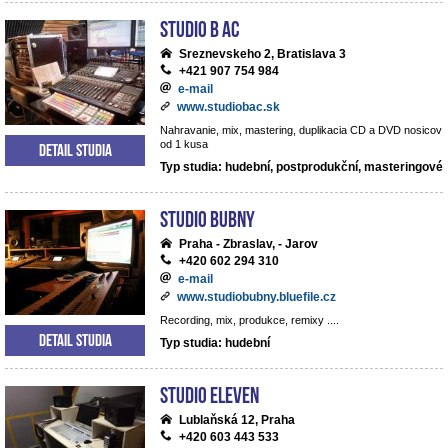
Studio B AC
Sreznevskeho 2, Bratislava 3
+421 907 754 984
e-mail
www.studiobac.sk
Nahravanie, mix, mastering, duplikacia CD a DVD nosicov
od 1 kusa
Detail studia
Typ studia: hudební, postprodukční, masteringové
Studio BUBNY
Praha - Zbraslav, - Jarov
+420 602 294 310
e-mail
www.studiobubny.bluefile.cz
Recording, mix, produkce, remixy ....
Detail studia
Typ studia: hudební
Studio Eleven
Lublaňská 12, Praha
+420 603 443 533