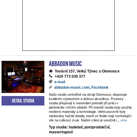
ABBADON Music
Tovární 157, Velký Týnec u Olomouce
+420 773 030 377
e-mail
abbadon-music.com
,
Facebook
Naše studio umístěné na okraji Olomouce, disponuje
kvalitním vybavením a dobrou akustikou. Prostory
Detail studia
studia přispívají k maximální pohodě při práci v
jakémkoliv ročním období. Při stavbě studia byly použity
moderní materiály a technologie. Velmi pozorně byly
sledovány každé detaily, které ve finále mají rozhodující
vliv na celkový zvuk. Našim cílem je umožnit i
...
více
Typ studia: hudební, postprodukční,
masteringové