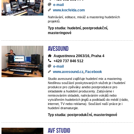
e-mail
www.kocfelda.com
Nahrávání, editace, mixáž a mastering hudebních
projektů.
Typ studia: hudební, postprodukční,
masteringové
avesound
Augustinova 2063/16, Praha 4
+420 737 846 512
e-mail
www.avesound.cz
,
Facebook
Studio avesound zajišťuje hudební mix a mastering.
Nedílnou součástí poskytovaných služeb je i hudební
produkce pro zpěváky anebo postprodukce pro
skladatele a hudební producenty. Zabýváme i
remixováním skladeb, nahráváním vokálů nebo
vytvářením hudebních jinglů a podkladů do médií (rádio,
internet, TV nebo reklama). Součástí naší práce je i
hudební dramaturgie.
Typ studia: postprodukční, masteringové
AVF STUDIO