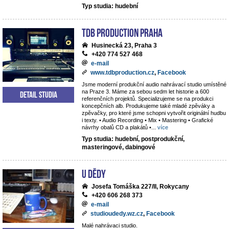
Typ studia: hudební
TdB Production Praha
Husinecká 23, Praha 3
+420 774 527 468
e-mail
www.tdbproduction.cz
,
Facebook
Jsme moderní produkční audio nahrávací studio umístěné
na Praze 3. Máme za sebou sedm let historie a 600
Detail studia
referenčních projektů. Specializujeme se na produkci
koncepčních alb. Produkujeme také mladé zpěváky a
zpěvačky, pro které jsme schopni vytvořit originální hudbu
i texty. • Audio Recording • Mix • Mastering • Grafické
návrhy obalů CD a plakátů •
...
více
Typ studia: hudební, postprodukční,
masteringové, dabingové
U dědy
Josefa Tomáška 227/II, Rokycany
+420 606 268 373
e-mail
studioudedy.wz.cz
,
Facebook
Malé nahrávaci studio.