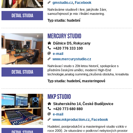
gmstudio.cz
,
Facebook
Nahráváme studiově i live, jakýkoliv žánr,
samozřejmostí je mix i finální mastering.
Detail studia
Typ studia: hudební
Mercury studio
Dálnice D5, Rokycany
+420 776 333 100
e-mail
www.mercurystudio.cz
Nahrávací studo s 20ti letou historií, spolupráce s
předními českými umělci, moderní High-End
Detail studia
technologie,analog summing,zkušená obsluha, kreativita
Typ studia: hudební, masteringové
MKP STUDIO
Skuherského 14, České Budějovice
+420 773 680 880
e-mail
www.mkproduction.cz
,
Facebook
Hudební, postprodukční a masteringové studio vziklo v
roce 2000. Je situováno v podkroví nebytových prostor
Detail studia