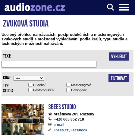
Zvuková studia
Server o digitálním zpracování zvuku
Ucelený přehled nahrávacích, postprodukčních a masteringových
zvukových studií s možností vyhledávání podle krajů, typu studia a
technických možností nahrávání.
Text:
Vyhledat
Kraj:
Filtrovat
Typ
Hudební
Masteringové
studia:
Postprodukční
Dabingové
3bees studio
Vraštilova 205, Roztoky
+420 603 852 718
e-mail
3bees.cz
,
Facebook