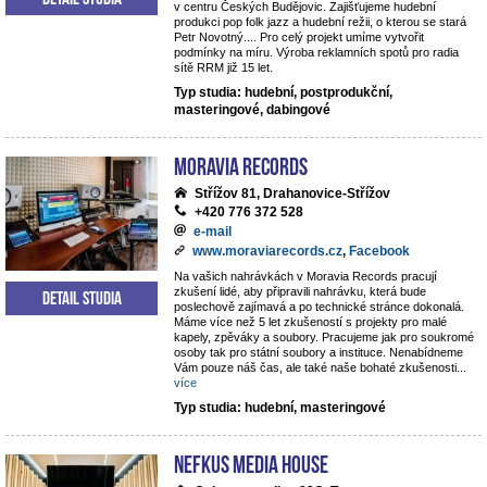
v centru Českých Budějovic. Zajišťujeme hudební
produkci pop folk jazz a hudební režii, o kterou se stará
Petr Novotný.... Pro celý projekt umíme vytvořit
podmínky na míru. Výroba reklamních spotů pro radia
sítě RRM již 15 let.
Typ studia: hudební, postprodukční,
masteringové, dabingové
Moravia Records
Střížov 81, Drahanovice-Střížov
+420 776 372 528
e-mail
www.moraviarecords.cz
,
Facebook
Na vašich nahrávkách v Moravia Records pracují
zkušení lidé, aby připravili nahrávku, která bude
Detail studia
poslechově zajímavá a po technické stránce dokonalá.
Máme více než 5 let zkušeností s projekty pro malé
kapely, zpěváky a soubory. Pracujeme jak pro soukromé
osoby tak pro státní soubory a instituce. Nenabídneme
Vám pouze náš čas, ale také naše bohaté zkušenosti
...
více
Typ studia: hudební, masteringové
NEFKUS Media House