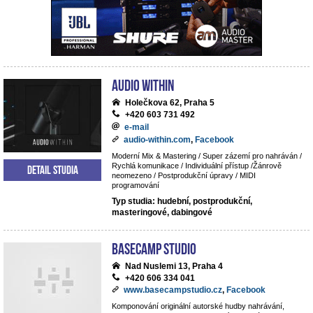
Audio Within
Holečkova 62, Praha 5
+420 603 731 492
e-mail
audio-within.com
,
Facebook
Moderní Mix & Mastering / Super zázemí pro nahráván /
Rychlá komunikace / Individuální přístup /Žánrově
Detail studia
neomezeno / Postprodukční úpravy / MIDI
programování
Typ studia: hudební, postprodukční,
masteringové, dabingové
BaseCamp studio
Nad Nuslemi 13, Praha 4
+420 606 334 041
www.basecampstudio.cz
,
Facebook
Komponování originální autorské hudby nahrávání,