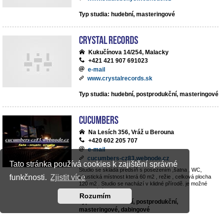
Typ studia: hudební, masteringové
Crystal Records
Kukučínova 14/254, Malacky
+421 421 907 691023
e-mail
www.crystalrecords.sk
Typ studia: hudební, postprodukční, masteringové
cucumbers
Na Lesích 356, Vráž u Berouna
+420 602 205 707
e-mail
cucumbers-cz83.webnode.cz
Tato stránka používá cookies k zajištění správné
Studio se skládá predsíň s posezením ,šatna , WC,
funkčnosti.
Zjistit více
akustická místnost která 60 m2 , režie , celková plocha
120 m2 . Studio se nachází v klidné přírodě. je možné
parkování v objektu .
Rozumím
Typ studia: hudební, postprodukční,
masteringové, dabingové