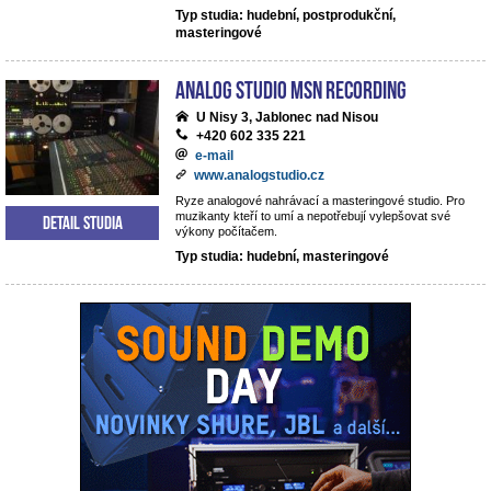
Typ studia: hudební, postprodukční,
masteringové
analog studio MSN recording
U Nisy 3, Jablonec nad Nisou
+420 602 335 221
e-mail
www.analogstudio.cz
Ryze analogové nahrávací a masteringové studio. Pro
muzikanty kteří to umí a nepotřebují vylepšovat své
Detail studia
výkony počítačem.
Typ studia: hudební, masteringové