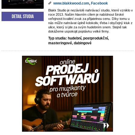
www.blakkwood.com
,
Facebook
Blakk Studio je nezávislé nahrávací studio, které vzniklo v
roce 2013. Našim hlavním cílem je nabídnout široké
Detail studia
veřejnosti kvalitní zvuk za přijatelnou cenu. Díky tomu u
nás může nahrávat úplně kdokoliv, třeba i obyčejný kluk z
ulice, který si jde za svým hudebním snem. Stejně tak
dokážeme uspokojit poptávku velké firmy.
Typ studia: hudební, postprodukční,
masteringové, dabingové