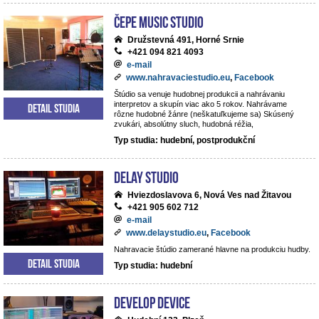
ČePE MUSIC Studio
Družstevná 491, Horné Srnie
+421 094 821 4093
e-mail
www.nahravaciestudio.eu
,
Facebook
Štúdio sa venuje hudobnej produkcii a nahrávaniu
interpretov a skupín viac ako 5 rokov. Nahrávame
Detail studia
rôzne hudobné žánre (neškatuľkujeme sa) Skúsený
zvukári, absolútny sluch, hudobná réžia,
Typ studia: hudební, postprodukční
DeLay studio
Hviezdoslavova 6, Nová Ves nad Žitavou
+421 905 602 712
e-mail
www.delaystudio.eu
,
Facebook
Nahravacie štúdio zamerané hlavne na produkciu hudby.
Detail studia
Typ studia: hudební
Develop Device