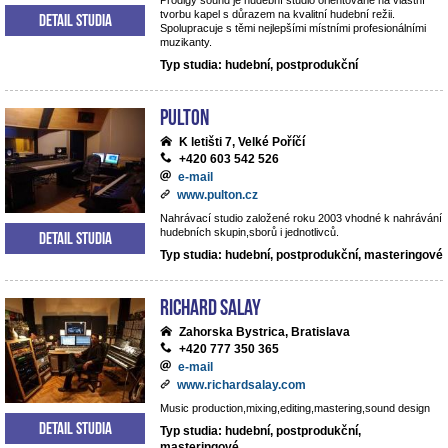
Prodigy sound je hudební studio orientované na vlastní
tvorbu kapel s důrazem na kvalitní hudební režii.
Detail studia
Spolupracuje s těmi nejlepšími místními profesionálními
muzikanty.
Typ studia: hudební, postprodukční
Pulton
K letišti 7, Velké Poříčí
+420 603 542 526
e-mail
www.pulton.cz
Nahrávací studio založené roku 2003 vhodné k nahrávání
hudebních skupin,sborů i jednotlivců.
Detail studia
Typ studia: hudební, postprodukční, masteringové
RICHARD SALAY
Zahorska Bystrica, Bratislava
+420 777 350 365
e-mail
www.richardsalay.com
Music production,mixing,editing,mastering,sound design
Detail studia
Typ studia: hudební, postprodukční,
masteringové