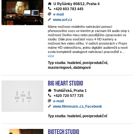
U Ryšánky 808/12, Praha 4
+420 603 783 445
e-mail
www.avf.cz
Máme možnost mobilního nahrávání pomocí
přenosového vozu ve kterém je záznam 64 audio stop s
možností živého mixu nebo pozdějšího zpracování ve
studiu. Dále jsou součástí vozu 4 HD kamery a
možnost live video střihu. V našich prostorách v Praze
máme HD videostřiznu, jednu digitální audiorežii a nové
zcela kompletně analogové nahrávací pracoviště s
...
více
Typ studia: hudební, postprodukční,
masteringové, dabingové
Big Heart Studio
Truhlářská, Praha 1
+420 720 577 725
e-mail
www.filmmusic.cz
,
Facebook
Typ studia: hudební, postprodukční
BIOTECH STUDIO