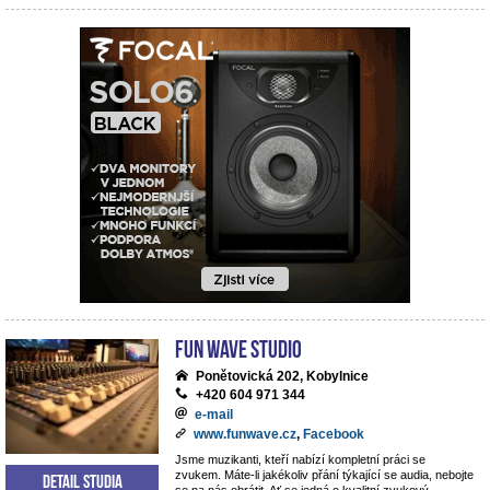
Fun Wave Studio
Ponětovická 202, Kobylnice
+420 604 971 344
e-mail
www.funwave.cz
,
Facebook
Jsme muzikanti, kteří nabízí kompletní práci se
zvukem. Máte-li jakékoliv přání týkající se audia, nebojte
Detail studia