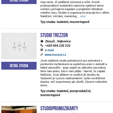
stop naráz, tři oddělené místnosti a režie. Kromě
profesionálních hudebníků nabízíme natáčení demo
snímků začínajícím kapelám a projektům Středisek
volného času, školám a organizacím pracujícími s dětmi.
Natáčení, míchání, mastering,
...
více
Typ studia: hudební, masteringové
STUDIO TREZZOR
Zlosyň , Vojkovice
+420 604 230 232
e-mail
www.trezzor.cz
Jsme nadšené studio pohodových pro pohodové s
pozitivními myšlenkami na společnou práci v pohodě a
Detail studia
klidné atmosféře - jinak stejně nic pěkného nevznikne.
Není nám jedno, kdo k nám přijde - hlavně, že zaplatí.
Nelžeme. Zvuk děláme ve studiích již desítky let.
Vybavení je vysoce nadstandartní, spíše osvědčená
klasika, než experimenty jak ušetřit. Zázemí rodinného
domu.
Typ studia: hudební, postprodukční,
masteringové
StudioPROmuzikanty