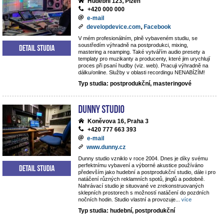
Hudební 123, Plzeň
+420 000 000
e-mail
developdevice.com
,
Facebook
V mém profesionálním, plně vybaveném studiu, se
soustředím výhradně na postprodukci, mixing,
Detail studia
mastering a reamping. Také vytvářím audio presety a
templaty pro muzikanty a producenty, které jim urychlují
proces při psaní hudby (viz. web). Pracuji výhradně na
dálku/online. Služby v oblasti recordingu NENABÍZÍM!
Typ studia: postprodukční, masteringové
Dunny studio
Koněvova 16, Praha 3
+420 777 663 393
e-mail
www.dunny.cz
Dunny studio vzniklo v roce 2004. Dnes je díky svému
perfektnímu vybavení a výborné akustice používáno
Detail studia
především jako hudební a postprodukční studio, dále i pro
natáčení různých reklamních spotů, jinglů a podobně.
Nahrávací studio je situované ve zrekonstruovaných
sklepních prostorech s možností natáčení do pozdních
nočních hodin. Studio vlastní a provozuje
...
více
Typ studia: hudební, postprodukční