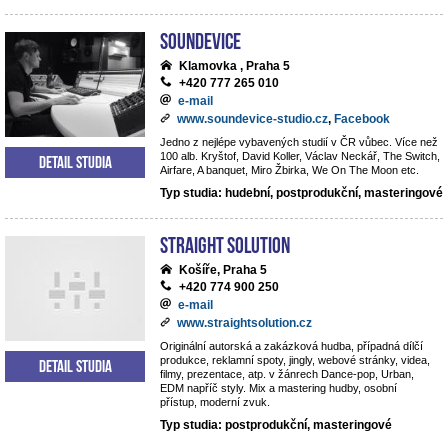
Soundevice
Klamovka , Praha 5
+420 777 265 010
e-mail
www.soundevice-studio.cz
,
Facebook
Jedno z nejlépe vybavených studií v ČR vůbec. Více než
100 alb. Kryštof, David Koller, Václav Neckář, The Switch,
Detail studia
Airfare, A banquet, Miro Žbirka, We On The Moon etc.
Typ studia: hudební, postprodukční, masteringové
Straight Solution
Košíře, Praha 5
+420 774 900 250
e-mail
www.straightsolution.cz
Originální autorská a zakázková hudba, případná dílčí
produkce, reklamní spoty, jingly, webové stránky, videa,
Detail studia
filmy, prezentace, atp. v žánrech Dance-pop, Urban,
EDM napříč styly. Mix a mastering hudby, osobní
přístup, moderní zvuk.
Typ studia: postprodukční, masteringové