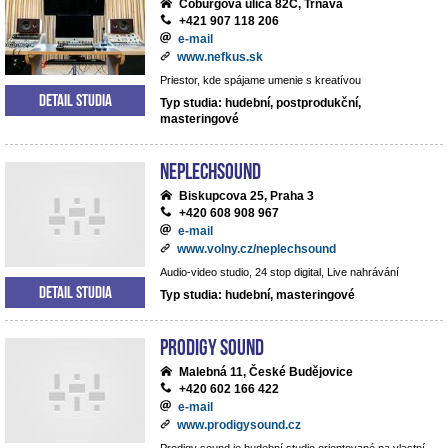
Coburgova ulica 82C, Trnava
+421 907 118 206
e-mail
www.nefkus.sk
Priestor, kde spájame umenie s kreatívou
Detail studia
Typ studia: hudební, postprodukční,
masteringové
NEPLECHSOUND
Biskupcova 25, Praha 3
+420 608 908 967
e-mail
www.volny.cz/neplechsound
Audio-video studio, 24 stop digital, Live nahrávání
Detail studia
Typ studia: hudební, masteringové
Prodigy Sound
Malebná 11, České Budějovice
+420 602 166 422
e-mail
www.prodigysound.cz