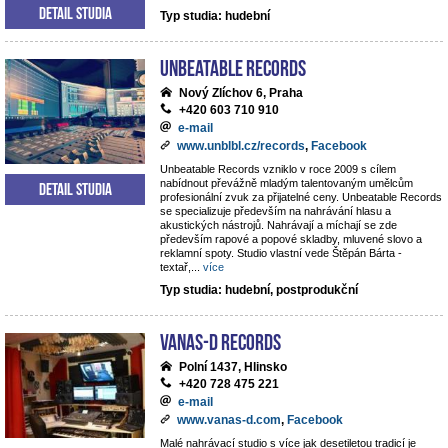
Detail studia
Typ studia: hudební
Unbeatable Records
Nový Zlíchov 6, Praha
+420 603 710 910
e-mail
www.unblbl.cz/records
,
Facebook
Unbeatable Records vzniklo v roce 2009 s cílem
nabídnout převážně mladým talentovaným umělcům
Detail studia
profesionální zvuk za přijatelné ceny. Unbeatable Records
se specializuje především na nahrávání hlasu a
akustických nástrojů. Nahrávají a míchají se zde
především rapové a popové skladby, mluvené slovo a
reklamní spoty. Studio vlastní vede Štěpán Bárta -
textař,
...
více
Typ studia: hudební, postprodukční
VANAS-D Records
Polní 1437, Hlinsko
+420 728 475 221
e-mail
www.vanas-d.com
,
Facebook
Malé nahrávací studio s více jak desetiletou tradicí je