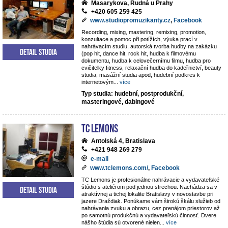
Masarykova, Rudná u Prahy
+420 605 259 425
www.studiopromuzikanty.cz
,
Facebook
Recording, mixing, mastering, remixing, promotion,
konzultace a pomoc při potížích, výuka prací v
nahrávacím studiu, autorská tvorba hudby na zakázku
Detail studia
(pop hit, dance hit, rock hit, hudba k filmovému
dokumentu, hudba k celovečernímu filmu, hudba pro
cvičitelky fitness, relaxační hudba do kadeřnictví, beauty
studia, masážní studia apod, hudební podkres k
internetovým
...
více
Typ studia: hudební, postprodukční,
masteringové, dabingové
TC Lemons
Antolská 4, Bratislava
+421 948 269 279
e-mail
www.tclemons.com/
,
Facebook
TC Lemons je profesionálne nahrávacie a vydavateľské
štúdio s ateliérom pod jednou strechou. Nachádza sa v
Detail studia
atraktívnej a tichej lokalite Bratislavy v novostavbe pri
jazere Draždiak. Ponúkame vám širokú škálu služieb od
nahrávania zvuku a obrazu, cez prenájom priestorov až
po samotnú produkčnú a vydavateľskú činnosť. Dvere
nášho štúdia sú otvorené nielen
...
více