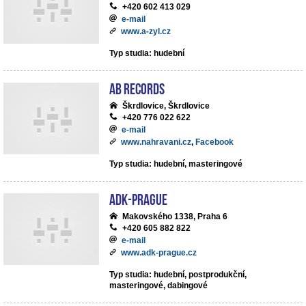
+420 602 413 029
e-mail
www.a-zyl.cz
Typ studia: hudební
AB records
Škrdlovice, Škrdlovice
+420 776 022 622
e-mail
www.nahravani.cz
,
Facebook
Typ studia: hudební, masteringové
ADK-Prague
Makovského 1338, Praha 6
+420 605 882 822
e-mail
www.adk-prague.cz
Typ studia: hudební, postprodukční,
masteringové, dabingové