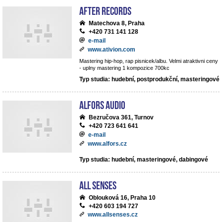
After records
Matechova 8, Praha
+420 731 141 128
e-mail
www.ativion.com
Mastering hip-hop, rap pisnicek/albu. Velmi atraktivni ceny
- uplny mastering 1 kompozice 700kc
Typ studia: hudební, postprodukční, masteringové
ALFORS audio
Bezručova 361, Turnov
+420 723 641 641
e-mail
www.alfors.cz
Typ studia: hudební, masteringové, dabingové
All Senses
Oblouková 16, Praha 10
+420 603 194 727
www.allsenses.cz