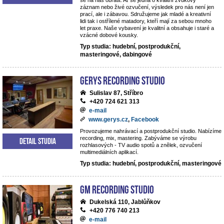
se na nás obrátit. Ať se jedná o kvalitní zvukový
záznam nebo živé ozvučení, výsledek pro nás není jen
prací, ale i zábavou. Sdružujeme jak mladé a kreativní
lidi tak i ostřílené matadory, kteří mají za sebou mnoho
let praxe. Naše vybavení je kvalitní a obsahuje i staré a
vzácné dobové kousky.
Typ studia: hudební, postprodukční,
masteringové, dabingové
Gerys Recording Studio
Sulislav 87, Stříbro
+420 724 621 313
e-mail
www.gerys.cz
,
Facebook
Provozujeme nahrávací a postprodukční studio. Nabízíme
recording, mix, mastering. Zabýváme se výrobu
Detail studia
rozhlasových - TV audio spotů a znělek, ozvučení
multimediálních aplikací.
Typ studia: hudební, postprodukční, masteringové
GM Recording Studio
Dukelská 110, Jablůňkov
+420 776 740 213
e-mail