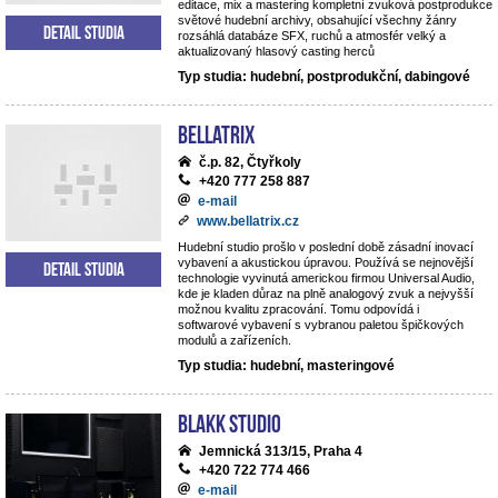
editace, mix a mastering kompletní zvuková postprodukce
světové hudební archivy, obsahující všechny žánry
Detail studia
rozsáhlá databáze SFX, ruchů a atmosfér velký a
aktualizovaný hlasový casting herců
Typ studia: hudební, postprodukční, dabingové
BELLATRIX
č.p. 82, Čtyřkoly
+420 777 258 887
e-mail
www.bellatrix.cz
Hudební studio prošlo v poslední době zásadní inovací
vybavení a akustickou úpravou. Používá se nejnovější
Detail studia
technologie vyvinutá americkou firmou Universal Audio,
kde je kladen důraz na plně analogový zvuk a nejvyšší
možnou kvalitu zpracování. Tomu odpovídá i
softwarové vybavení s vybranou paletou špičkových
modulů a zařízeních.
Typ studia: hudební, masteringové
Blakk Studio
Jemnická 313/15, Praha 4
+420 722 774 466
e-mail