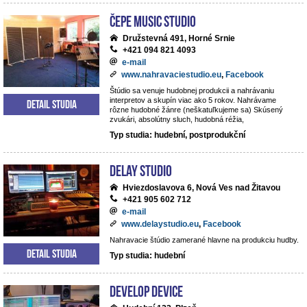
ČePE MUSIC Studio
Družstevná 491, Horné Srnie
+421 094 821 4093
e-mail
www.nahravaciestudio.eu
,
Facebook
Štúdio sa venuje hudobnej produkcii a nahrávaniu
interpretov a skupín viac ako 5 rokov. Nahrávame
Detail studia
rôzne hudobné žánre (neškatuľkujeme sa) Skúsený
zvukári, absolútny sluch, hudobná réžia,
Typ studia: hudební, postprodukční
DeLay studio
Hviezdoslavova 6, Nová Ves nad Žitavou
+421 905 602 712
e-mail
www.delaystudio.eu
,
Facebook
Nahravacie štúdio zamerané hlavne na produkciu hudby.
Detail studia
Typ studia: hudební
Develop Device