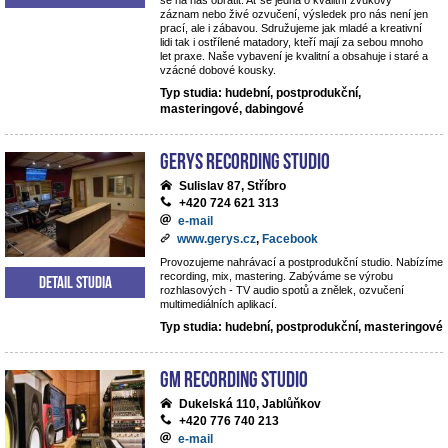
se na nás obrátit. Ať se jedná o kvalitní zvukový
záznam nebo živé ozvučení, výsledek pro nás není jen
prací, ale i zábavou. Sdružujeme jak mladé a kreativní
lidi tak i ostřílené matadory, kteří mají za sebou mnoho
let praxe. Naše vybavení je kvalitní a obsahuje i staré a
vzácné dobové kousky.
Typ studia: hudební, postprodukční,
masteringové, dabingové
Gerys Recording Studio
Sulislav 87, Stříbro
+420 724 621 313
e-mail
www.gerys.cz
,
Facebook
Provozujeme nahrávací a postprodukční studio. Nabízíme
recording, mix, mastering. Zabýváme se výrobu
Detail studia
rozhlasových - TV audio spotů a znělek, ozvučení
multimediálních aplikací.
Typ studia: hudební, postprodukční, masteringové
GM Recording Studio
Dukelská 110, Jablůňkov
+420 776 740 213
e-mail