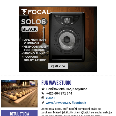
Fun Wave Studio
Ponětovická 202, Kobylnice
+420 604 971 344
e-mail
www.funwave.cz
,
Facebook
Jsme muzikanti, kteří nabízí kompletní práci se
zvukem. Máte-li jakékoliv přání týkající se audia, nebojte
Detail studia