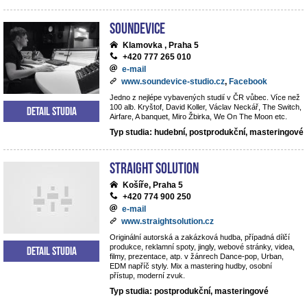
Soundevice
Klamovka , Praha 5
+420 777 265 010
e-mail
www.soundevice-studio.cz
,
Facebook
Jedno z nejlépe vybavených studií v ČR vůbec. Více než
100 alb. Kryštof, David Koller, Václav Neckář, The Switch,
Detail studia
Airfare, A banquet, Miro Žbirka, We On The Moon etc.
Typ studia: hudební, postprodukční, masteringové
Straight Solution
Košíře, Praha 5
+420 774 900 250
e-mail
www.straightsolution.cz
Originální autorská a zakázková hudba, případná dílčí
produkce, reklamní spoty, jingly, webové stránky, videa,
Detail studia
filmy, prezentace, atp. v žánrech Dance-pop, Urban,
EDM napříč styly. Mix a mastering hudby, osobní
přístup, moderní zvuk.
Typ studia: postprodukční, masteringové