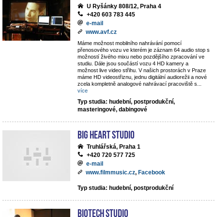
U Ryšánky 808/12, Praha 4
+420 603 783 445
e-mail
www.avf.cz
Máme možnost mobilního nahrávání pomocí
přenosového vozu ve kterém je záznam 64 audio stop s
možností živého mixu nebo pozdějšího zpracování ve
studiu. Dále jsou součástí vozu 4 HD kamery a
možnost live video střihu. V našich prostorách v Praze
máme HD videostřiznu, jednu digitální audiorežii a nové
zcela kompletně analogové nahrávací pracoviště s
...
více
Typ studia: hudební, postprodukční,
masteringové, dabingové
Big Heart Studio
Truhlářská, Praha 1
+420 720 577 725
e-mail
www.filmmusic.cz
,
Facebook
Typ studia: hudební, postprodukční
BIOTECH STUDIO