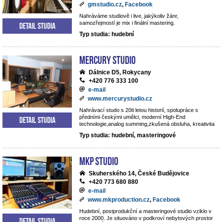
gmstudio.cz
,
Facebook
Nahráváme studiově i live, jakýkoliv žánr,
samozřejmostí je mix i finální mastering.
Detail studia
Typ studia: hudební
Mercury studio
Dálnice D5, Rokycany
+420 776 333 100
e-mail
www.mercurystudio.cz
Nahrávací studo s 20ti letou historií, spolupráce s
předními českými umělci, moderní High-End
Detail studia
technologie,analog summing,zkušená obsluha, kreativita
Typ studia: hudební, masteringové
MKP STUDIO
Skuherského 14, České Budějovice
+420 773 680 880
e-mail
www.mkproduction.cz
,
Facebook
Hudební, postprodukční a masteringové studio vziklo v
roce 2000. Je situováno v podkroví nebytových prostor
Detail studia