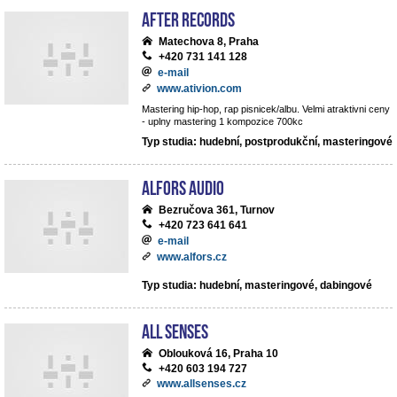
After records
Matechova 8, Praha
+420 731 141 128
e-mail
www.ativion.com
Mastering hip-hop, rap pisnicek/albu. Velmi atraktivni ceny
- uplny mastering 1 kompozice 700kc
Typ studia: hudební, postprodukční, masteringové
ALFORS audio
Bezručova 361, Turnov
+420 723 641 641
e-mail
www.alfors.cz
Typ studia: hudební, masteringové, dabingové
All Senses
Oblouková 16, Praha 10
+420 603 194 727
www.allsenses.cz