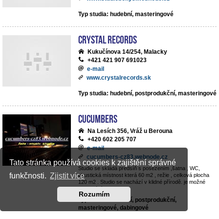
Typ studia: hudební, masteringové
Crystal Records
Kukučínova 14/254, Malacky
+421 421 907 691023
e-mail
www.crystalrecords.sk
Typ studia: hudební, postprodukční, masteringové
cucumbers
Na Lesích 356, Vráž u Berouna
+420 602 205 707
e-mail
cucumbers-cz83.webnode.cz
Tato stránka používá cookies k zajištění správné
Studio se skládá predsíň s posezením ,šatna , WC,
funkčnosti.
Zjistit více
akustická místnost která 60 m2 , režie , celková plocha
120 m2 . Studio se nachází v klidné přírodě. je možné
parkování v objektu .
Rozumím
Typ studia: hudební, postprodukční,
masteringové, dabingové