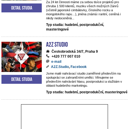
Za 24 let činnosti máme za sebou tisíce projektů pro
zhruba 1 500 klientů, muziku všech možných žánrů
Detail studia
(včetně japonské cimbálovky, čínského rocku a
mongolského rapu…), jména známá i raritní, ceněná i
nikdy nedoceněná...
Typ studia: hudební, postprodukční,
masteringové
A2Z Studio
Českobrodská 34/7, Praha 9
+420 777 007 010
e-mail
A2Z.Studio
,
Facebook
Jsme malé nahrávací studio zaměřené především na
spolupráci se zahraničními umělci. Věnujeme se
Detail studia
především nahrávání hlasu, postprodukci a službám v
oblasti hudebního marketingu.
Typ studia: hudební, postprodukční, masteringové