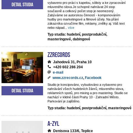
vybaveno pro práci s kapelou, sólisty a ke zpracování
Detail studia
mluveného slova.Je schopné nahrávat 24 stop
současně a celkový počet stop je neomezený.
Zabýváme se autorskou činností - komponováním
hudby pro marketingové a filmové účely. Na přání
zákazníka ozvučíme film, reklamy, znělky aj. Váš text
nebo nápad
...
více
Typ studia: hudební, postprodukční,
masteringové, dabingové
ZZrecords
Jahodová 31, Praha 10
+420 602 286 204
e-mail
www.zzrecords.cz
,
Facebook
Studio je koncipováno, vybudováno a vybaveno pro
nahrávání všech hudebních žánrů, mluveného slova,
Detail studia
reklamních spotů, pro mixing a pro mastering. Studio se
nachází v klidné části Prahy 10 - Zahradní Město.
Parkování je zajištěno.
Typ studia: hudební, postprodukční, masteringové
A-ZYL
Denisova 133/6, Teplice