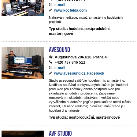
e-mail
www.kocfelda.com
Nahrávání, editace, mixáž a mastering hudebních
projektů.
Typ studia: hudební, postprodukční,
masteringové
avesound
Augustinova 2063/16, Praha 4
+420 737 846 512
e-mail
www.avesound.cz
,
Facebook
Studio avesound zajišťuje hudební mix a mastering.
Nedílnou součástí poskytovaných služeb je i hudební
produkce pro zpěváky anebo postprodukce pro
skladatele a hudební producenty. Zabýváme i
remixováním skladeb, nahráváním vokálů nebo
vytvářením hudebních jinglů a podkladů do médií (rádio,
internet, TV nebo reklama). Součástí naší práce je i
hudební dramaturgie.
Typ studia: postprodukční, masteringové
AVF STUDIO