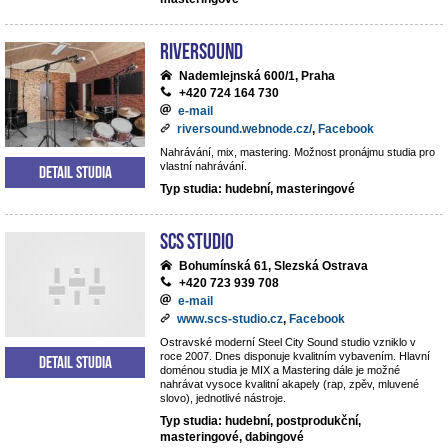
Riversound
Nademlejnská 600/1, Praha
+420 724 164 730
e-mail
riversound.webnode.cz/
,
Facebook
Nahrávání, mix, mastering. Možnost pronájmu studia pro
vlastní nahrávání.
Detail studia
Typ studia: hudební, masteringové
SCS Studio
Bohumínská 61, Slezská Ostrava
+420 723 939 708
e-mail
www.scs-studio.cz
,
Facebook
Ostravské moderní Steel City Sound studio vzniklo v
roce 2007. Dnes disponuje kvalitním vybavením. Hlavní
Detail studia
doménou studia je MIX a Mastering dále je možné
nahrávat vysoce kvalitní akapely (rap, zpěv, mluvené
slovo), jednotlivé nástroje.
Typ studia: hudební, postprodukční,
masteringové, dabingové