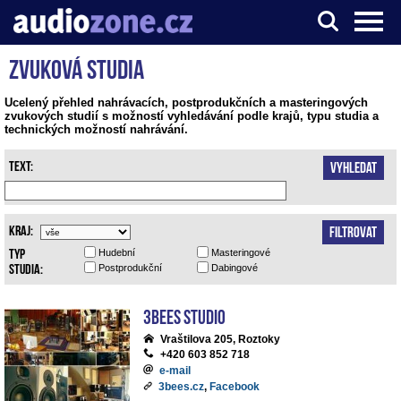
Zvuková studia
Server o digitálním zpracování zvuku
Ucelený přehled nahrávacích, postprodukčních a masteringových
zvukových studií s možností vyhledávání podle krajů, typu studia a
technických možností nahrávání.
Text:
Vyhledat
Kraj:
Filtrovat
Typ
Hudební
Masteringové
studia:
Postprodukční
Dabingové
3bees studio
Vraštilova 205, Roztoky
+420 603 852 718
e-mail
3bees.cz
,
Facebook