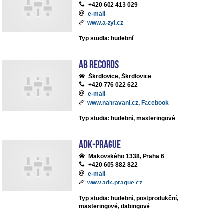
+420 602 413 029
e-mail
www.a-zyl.cz
Typ studia: hudební
AB records
Škrdlovice, Škrdlovice
+420 776 022 622
e-mail
www.nahravani.cz
,
Facebook
Typ studia: hudební, masteringové
ADK-Prague
Makovského 1338, Praha 6
+420 605 882 822
e-mail
www.adk-prague.cz
Typ studia: hudební, postprodukční,
masteringové, dabingové