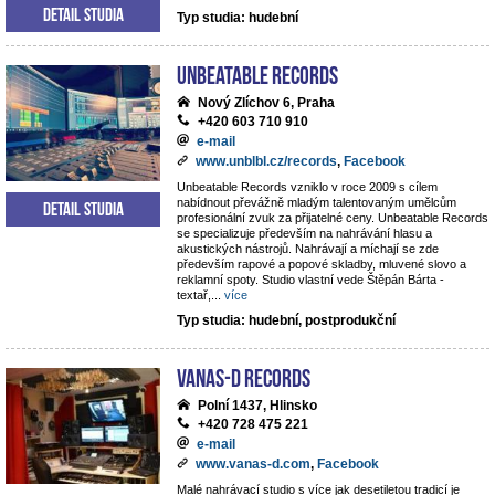
Detail studia
Typ studia: hudební
Unbeatable Records
Nový Zlíchov 6, Praha
+420 603 710 910
e-mail
www.unblbl.cz/records
,
Facebook
Unbeatable Records vzniklo v roce 2009 s cílem
nabídnout převážně mladým talentovaným umělcům
Detail studia
profesionální zvuk za přijatelné ceny. Unbeatable Records
se specializuje především na nahrávání hlasu a
akustických nástrojů. Nahrávají a míchají se zde
především rapové a popové skladby, mluvené slovo a
reklamní spoty. Studio vlastní vede Štěpán Bárta -
textař,
...
více
Typ studia: hudební, postprodukční
VANAS-D Records
Polní 1437, Hlinsko
+420 728 475 221
e-mail
www.vanas-d.com
,
Facebook
Malé nahrávací studio s více jak desetiletou tradicí je