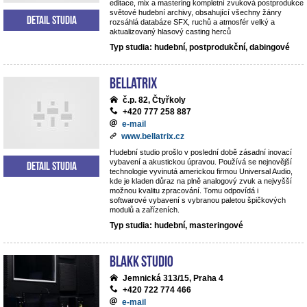
editace, mix a mastering kompletní zvuková postprodukce
světové hudební archivy, obsahující všechny žánry
Detail studia
rozsáhlá databáze SFX, ruchů a atmosfér velký a
aktualizovaný hlasový casting herců
Typ studia: hudební, postprodukční, dabingové
BELLATRIX
č.p. 82, Čtyřkoly
+420 777 258 887
e-mail
www.bellatrix.cz
Hudební studio prošlo v poslední době zásadní inovací
vybavení a akustickou úpravou. Používá se nejnovější
Detail studia
technologie vyvinutá americkou firmou Universal Audio,
kde je kladen důraz na plně analogový zvuk a nejvyšší
možnou kvalitu zpracování. Tomu odpovídá i
softwarové vybavení s vybranou paletou špičkových
modulů a zařízeních.
Typ studia: hudební, masteringové
Blakk Studio
Jemnická 313/15, Praha 4
+420 722 774 466
e-mail