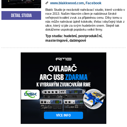
www.blakkwood.com
,
Facebook
Blakk Studio je nezávislé nahrávací studio, které vzniklo v
roce 2013. Našim hlavním cílem je nabídnout široké
Detail studia
veřejnosti kvalitní zvuk za přijatelnou cenu. Díky tomu u
nás může nahrávat úplně kdokoliv, třeba i obyčejný kluk z
ulice, který si jde za svým hudebním snem. Stejně tak
dokážeme uspokojit poptávku velké firmy.
Typ studia: hudební, postprodukční,
masteringové, dabingové