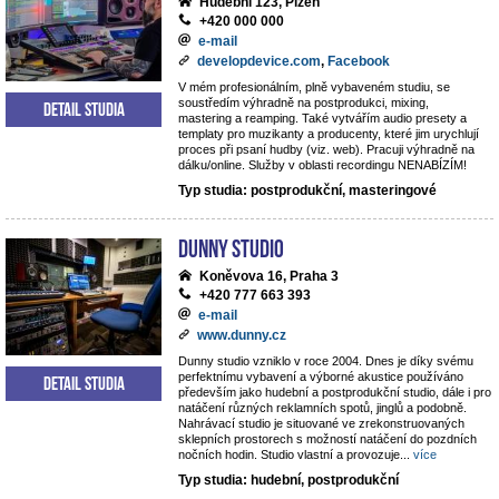
Hudební 123, Plzeň
+420 000 000
e-mail
developdevice.com
,
Facebook
V mém profesionálním, plně vybaveném studiu, se
soustředím výhradně na postprodukci, mixing,
Detail studia
mastering a reamping. Také vytvářím audio presety a
templaty pro muzikanty a producenty, které jim urychlují
proces při psaní hudby (viz. web). Pracuji výhradně na
dálku/online. Služby v oblasti recordingu NENABÍZÍM!
Typ studia: postprodukční, masteringové
Dunny studio
Koněvova 16, Praha 3
+420 777 663 393
e-mail
www.dunny.cz
Dunny studio vzniklo v roce 2004. Dnes je díky svému
perfektnímu vybavení a výborné akustice používáno
Detail studia
především jako hudební a postprodukční studio, dále i pro
natáčení různých reklamních spotů, jinglů a podobně.
Nahrávací studio je situované ve zrekonstruovaných
sklepních prostorech s možností natáčení do pozdních
nočních hodin. Studio vlastní a provozuje
...
více
Typ studia: hudební, postprodukční