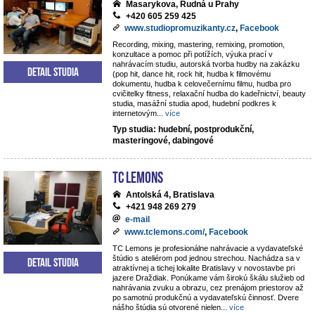
Masarykova, Rudná u Prahy
+420 605 259 425
www.studiopromuzikanty.cz
,
Facebook
Recording, mixing, mastering, remixing, promotion,
konzultace a pomoc při potížích, výuka prací v
nahrávacím studiu, autorská tvorba hudby na zakázku
Detail studia
(pop hit, dance hit, rock hit, hudba k filmovému
dokumentu, hudba k celovečernímu filmu, hudba pro
cvičitelky fitness, relaxační hudba do kadeřnictví, beauty
studia, masážní studia apod, hudební podkres k
internetovým
...
více
Typ studia: hudební, postprodukční,
masteringové, dabingové
TC Lemons
Antolská 4, Bratislava
+421 948 269 279
e-mail
www.tclemons.com/
,
Facebook
TC Lemons je profesionálne nahrávacie a vydavateľské
štúdio s ateliérom pod jednou strechou. Nachádza sa v
Detail studia
atraktívnej a tichej lokalite Bratislavy v novostavbe pri
jazere Draždiak. Ponúkame vám širokú škálu služieb od
nahrávania zvuku a obrazu, cez prenájom priestorov až
po samotnú produkčnú a vydavateľskú činnosť. Dvere
nášho štúdia sú otvorené nielen
...
více