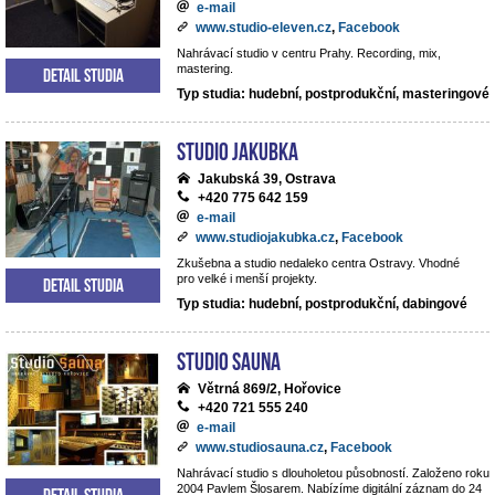
e-mail
www.studio-eleven.cz
,
Facebook
Nahrávací studio v centru Prahy. Recording, mix,
mastering.
Detail studia
Typ studia: hudební, postprodukční, masteringové
Studio Jakubka
Jakubská 39, Ostrava
+420 775 642 159
e-mail
www.studiojakubka.cz
,
Facebook
Zkušebna a studio nedaleko centra Ostravy. Vhodné
pro velké i menší projekty.
Detail studia
Typ studia: hudební, postprodukční, dabingové
Studio Sauna
Větrná 869/2, Hořovice
+420 721 555 240
e-mail
www.studiosauna.cz
,
Facebook
Nahrávací studio s dlouholetou působností. Založeno roku
2004 Pavlem Šlosarem. Nabízíme digitální záznam do 24
Detail studia