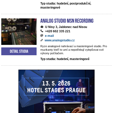
Typ studia: hudební, postprodukční,
masteringové
analog studio MSN recording
U Nisy 3, Jablonec nad Nisou
+420 602 335 221
e-mail
www.analogstudio.cz
Ryze analogové nahrávací a masteringové studio. Pro
muzikanty kteří to umí a nepotřebují vylepšovat své
Detail studia
výkony počítačem.
Typ studia: hudební, masteringové