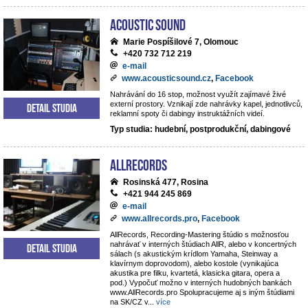
Acoustic Sound
Marie Pospíšilové 7, Olomouc
+420 732 712 219
e-mail
www.acousticsound.cz
,
Facebook
Nahrávání do 16 stop, možnost využít zajímavé živé
externí prostory. Vznikají zde nahrávky kapel, jednotlivců,
Detail studia
reklamní spoty či dabingy instruktážních videí.
Typ studia: hudební, postprodukční, dabingové
AllRecords
Rosinská 477, Rosina
+421 944 245 869
e-mail
www.allrecords.pro
,
Facebook
AllRecords, Recording-Mastering štúdio s možnosťou
nahrávať v interných štúdiach AllR, alebo v koncertných
Detail studia
sálach (s akustickým krídlom Yamaha, Steinway a
klavírnym doprovodom), alebo kostole (vynikajúca
akustika pre filku, kvartetá, klasicka gitara, opera a
pod.) Vypočuť možno v interných hudobných bankách
www.AllRecords.pro Spolupracujeme aj s iným štúdiami
na SK/CZ v
...
více