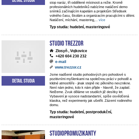
stop naráz, tři oddělené místnosti a režie. Kromě
profesionálních hudebníků nabízíme natáčení demo
snímků začínajícím kapelám a projektům Středisek
volného času, školám a organizacím pracujícími s dětmi.
Natáčení, míchání, mastering,
...
více
Typ studia: hudební, masteringové
STUDIO TREZZOR
Zlosyň , Vojkovice
+420 604 230 232
e-mail
www.trezzor.cz
Jsme nadšené studio pohodových pro pohodové s
pozitivními myšlenkami na společnou práci v pohodě a
Detail studia
klidné atmosféře - jinak stejně nic pěkného nevznikne.
Není nám jedno, kdo k nám přijde - hlavně, že zaplatí.
Nelžeme. Zvuk děláme ve studiích již desítky let.
Vybavení je vysoce nadstandartní, spíše osvědčená
klasika, než experimenty jak ušetřit. Zázemí rodinného
domu.
Typ studia: hudební, postprodukční,
masteringové
StudioPROmuzikanty