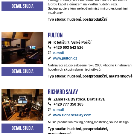
Prodigy sound je hudební studio orientované na vlastní
tvorbu kapel s důrazem na kvalitní hudební režii.
Detail studia
Spolupracuje s těmi nejlepšími místními profesionálními
muzikanty.
Typ studia: hudební, postprodukční
Pulton
K letišti 7, Velké Poříčí
+420 603 542 526
e-mail
www.pulton.cz
Nahrávací studio založené roku 2003 vhodné k nahrávání
hudebních skupin,sborů i jednotlivců.
Detail studia
Typ studia: hudební, postprodukční, masteringové
RICHARD SALAY
Zahorska Bystrica, Bratislava
+420 777 350 365
e-mail
www.richardsalay.com
Music production,mixing,editing,mastering,sound design
Detail studia
Typ studia: hudební, postprodukční,
masteringové