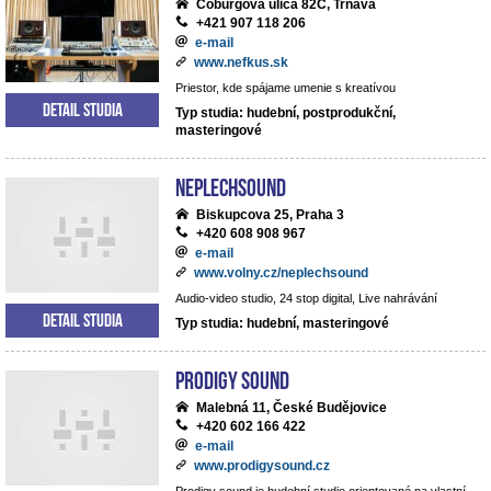
Coburgova ulica 82C, Trnava
+421 907 118 206
e-mail
www.nefkus.sk
Priestor, kde spájame umenie s kreatívou
Detail studia
Typ studia: hudební, postprodukční,
masteringové
NEPLECHSOUND
Biskupcova 25, Praha 3
+420 608 908 967
e-mail
www.volny.cz/neplechsound
Audio-video studio, 24 stop digital, Live nahrávání
Detail studia
Typ studia: hudební, masteringové
Prodigy Sound
Malebná 11, České Budějovice
+420 602 166 422
e-mail
www.prodigysound.cz