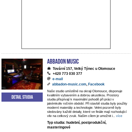
ABBADON Music
Tovární 157, Velký Týnec u Olomouce
+420 773 030 377
e-mail
abbadon-music.com
,
Facebook
Naše studio umístěné na okraji Olomouce, disponuje
kvalitním vybavením a dobrou akustikou. Prostory
Detail studia
studia přispívají k maximální pohodě při práci v
jakémkoliv ročním období. Při stavbě studia byly použity
moderní materiály a technologie. Velmi pozorně byly
sledovány každé detaily, které ve finále mají rozhodující
vliv na celkový zvuk. Našim cílem je umožnit i
...
více
Typ studia: hudební, postprodukční,
masteringové