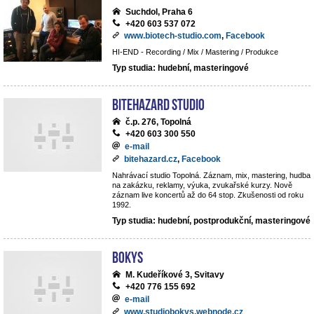
Suchdol, Praha 6
+420 603 537 072
www.biotech-studio.com
,
Facebook
HI-END - Recording / Mix / Mastering / Produkce
Typ studia: hudební, masteringové
BiteHazard Studio
č.p. 276, Topolná
+420 603 300 550
e-mail
bitehazard.cz
,
Facebook
Nahrávací studio Topolná. Záznam, mix, mastering, hudba
na zakázku, reklamy, výuka, zvukařské kurzy. Nově
záznam live koncertů až do 64 stop. Zkušenosti od roku
1992.
Typ studia: hudební, postprodukční, masteringové
BoKys
M. Kudeříkové 3, Svitavy
+420 776 155 692
e-mail
www.studiobokys.webnode.cz