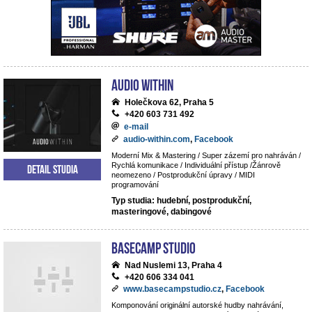
Audio Within
Holečkova 62, Praha 5
+420 603 731 492
e-mail
audio-within.com
,
Facebook
Moderní Mix & Mastering / Super zázemí pro nahráván /
Rychlá komunikace / Individuální přístup /Žánrově
Detail studia
neomezeno / Postprodukční úpravy / MIDI
programování
Typ studia: hudební, postprodukční,
masteringové, dabingové
BaseCamp studio
Nad Nuslemi 13, Praha 4
+420 606 334 041
www.basecampstudio.cz
,
Facebook
Komponování originální autorské hudby nahrávání,