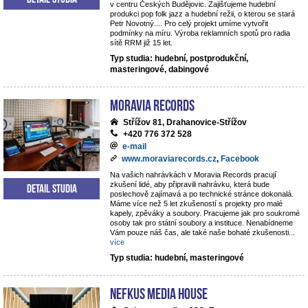
v centru Českých Budějovic. Zajišťujeme hudební
produkci pop folk jazz a hudební režii, o kterou se stará
Petr Novotný.... Pro celý projekt umíme vytvořit
podmínky na míru. Výroba reklamních spotů pro radia
sítě RRM již 15 let.
Typ studia: hudební, postprodukční,
masteringové, dabingové
Moravia Records
Střížov 81, Drahanovice-Střížov
+420 776 372 528
e-mail
www.moraviarecords.cz
,
Facebook
Na vašich nahrávkách v Moravia Records pracují
zkušení lidé, aby připravili nahrávku, která bude
Detail studia
poslechově zajímavá a po technické stránce dokonalá.
Máme více než 5 let zkušeností s projekty pro malé
kapely, zpěváky a soubory. Pracujeme jak pro soukromé
osoby tak pro státní soubory a instituce. Nenabídneme
Vám pouze náš čas, ale také naše bohaté zkušenosti
...
více
Typ studia: hudební, masteringové
NEFKUS Media House