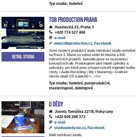
Typ studia: hudební
TdB Production Praha
Husinecká 23, Praha 3
+420 774 527 468
e-mail
www.tdbproduction.cz
,
Facebook
Jsme moderní produkční audio nahrávací studio umístěné
na Praze 3. Máme za sebou sedm let historie a 600
Detail studia
referenčních projektů. Specializujeme se na produkci
koncepčních alb. Produkujeme také mladé zpěváky a
zpěvačky, pro které jsme schopni vytvořit originální hudbu
i texty. • Audio Recording • Mix • Mastering • Grafické
návrhy obalů CD a plakátů •
...
více
Typ studia: hudební, postprodukční,
masteringové, dabingové
U dědy
Josefa Tomáška 227/II, Rokycany
+420 606 268 373
e-mail
studioudedy.wz.cz
,
Facebook
Malé nahrávaci studio.