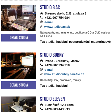
Studio B AC
Sreznevskeho 2, Bratislava 3
+421 907 754 984
e-mail
www.studiobac.sk
Nahravanie, mix, mastering, duplikacia CD a DVD nosicov
od 1 kusa
Detail studia
Typ studia: hudební, postprodukční, masteringové
Studio BUBNY
Praha - Zbraslav, - Jarov
+420 602 294 310
e-mail
www.studiobubny.bluefile.cz
Recording, mix, produkce, remixy ....
Detail studia
Typ studia: hudební
Studio Eleven
Lublaňská 12, Praha
+420 603 443 533