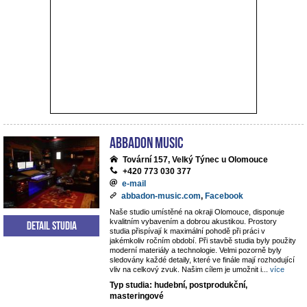
ABBADON Music
Tovární 157, Velký Týnec u Olomouce
+420 773 030 377
e-mail
abbadon-music.com
,
Facebook
Naše studio umístěné na okraji Olomouce, disponuje
kvalitním vybavením a dobrou akustikou. Prostory
Detail studia
studia přispívají k maximální pohodě při práci v
jakémkoliv ročním období. Při stavbě studia byly použity
moderní materiály a technologie. Velmi pozorně byly
sledovány každé detaily, které ve finále mají rozhodující
vliv na celkový zvuk. Našim cílem je umožnit i
...
více
Typ studia: hudební, postprodukční,
masteringové