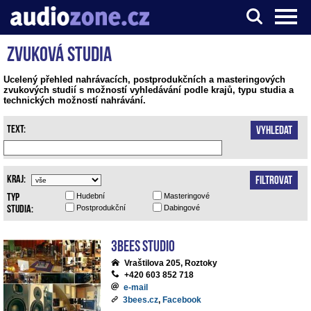
Zvuková studia
Server o digitálním zpracování zvuku
Ucelený přehled nahrávacích, postprodukčních a masteringových
zvukových studií s možností vyhledávání podle krajů, typu studia a
technických možností nahrávání.
Text:
Vyhledat
Kraj:
Filtrovat
Typ
Hudební
Masteringové
studia:
Postprodukční
Dabingové
3bees studio
Vraštilova 205, Roztoky
+420 603 852 718
e-mail
3bees.cz
,
Facebook