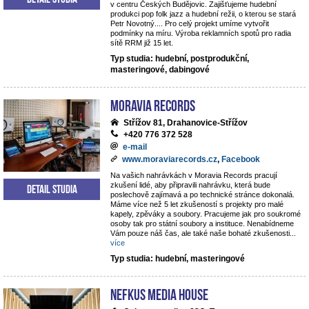
v centru Českých Budějovic. Zajišťujeme hudební
produkci pop folk jazz a hudební režii, o kterou se stará
Petr Novotný.... Pro celý projekt umíme vytvořit
podmínky na míru. Výroba reklamních spotů pro radia
sítě RRM již 15 let.
Typ studia: hudební, postprodukční,
masteringové, dabingové
Moravia Records
Střížov 81, Drahanovice-Střížov
+420 776 372 528
e-mail
www.moraviarecords.cz
,
Facebook
Na vašich nahrávkách v Moravia Records pracují
zkušení lidé, aby připravili nahrávku, která bude
Detail studia
poslechově zajímavá a po technické stránce dokonalá.
Máme více než 5 let zkušeností s projekty pro malé
kapely, zpěváky a soubory. Pracujeme jak pro soukromé
osoby tak pro státní soubory a instituce. Nenabídneme
Vám pouze náš čas, ale také naše bohaté zkušenosti
...
více
Typ studia: hudební, masteringové
NEFKUS Media House