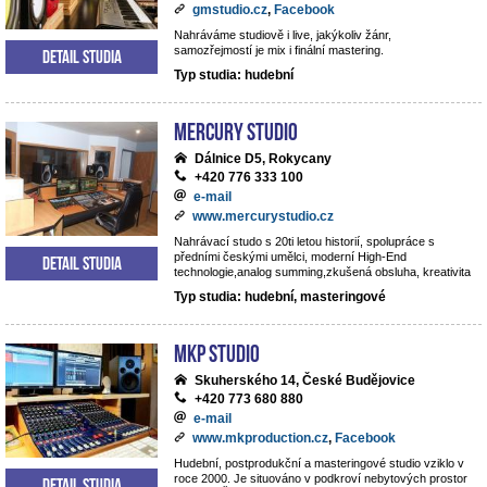
gmstudio.cz
,
Facebook
Nahráváme studiově i live, jakýkoliv žánr,
samozřejmostí je mix i finální mastering.
Detail studia
Typ studia: hudební
Mercury studio
Dálnice D5, Rokycany
+420 776 333 100
e-mail
www.mercurystudio.cz
Nahrávací studo s 20ti letou historií, spolupráce s
předními českými umělci, moderní High-End
Detail studia
technologie,analog summing,zkušená obsluha, kreativita
Typ studia: hudební, masteringové
MKP STUDIO
Skuherského 14, České Budějovice
+420 773 680 880
e-mail
www.mkproduction.cz
,
Facebook
Hudební, postprodukční a masteringové studio vziklo v
roce 2000. Je situováno v podkroví nebytových prostor
Detail studia