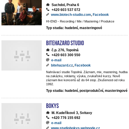
Suchdol, Praha 6
+420 603 537 072
www.biotech-studio.com
,
Facebook
HI-END - Recording / Mix / Mastering / Produkce
Typ studia: hudební, masteringové
BiteHazard Studio
č.p. 276, Topolná
+420 603 300 550
e-mail
bitehazard.cz
,
Facebook
Nahrávací studio Topolná. Záznam, mix, mastering, hudba
na zakázku, reklamy, výuka, zvukařské kurzy. Nově
záznam live koncertů až do 64 stop. Zkušenosti od roku
1992.
Typ studia: hudební, postprodukční, masteringové
BoKys
M. Kudeříkové 3, Svitavy
+420 776 155 692
e-mail
www.studiobokys.webnode.cz