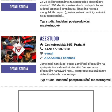
Za 24 let činnosti máme za sebou tisíce projektů pro
zhruba 1 500 klientů, muziku všech možných žánrů
Detail studia
(včetně japonské cimbálovky, čínského rocku a
mongolského rapu…), jména známá i raritní, ceněná i
nikdy nedoceněná...
Typ studia: hudební, postprodukční,
masteringové
A2Z Studio
Českobrodská 34/7, Praha 9
+420 777 007 010
e-mail
A2Z.Studio
,
Facebook
Jsme malé nahrávací studio zaměřené především na
spolupráci se zahraničními umělci. Věnujeme se
Detail studia
především nahrávání hlasu, postprodukci a službám v
oblasti hudebního marketingu.
Typ studia: hudební, postprodukční, masteringové