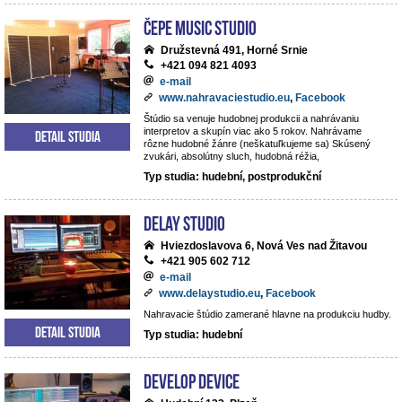
ČePE MUSIC Studio
Družstevná 491, Horné Srnie
+421 094 821 4093
e-mail
www.nahravaciestudio.eu
,
Facebook
Štúdio sa venuje hudobnej produkcii a nahrávaniu
interpretov a skupín viac ako 5 rokov. Nahrávame
Detail studia
rôzne hudobné žánre (neškatuľkujeme sa) Skúsený
zvukári, absolútny sluch, hudobná réžia,
Typ studia: hudební, postprodukční
DeLay studio
Hviezdoslavova 6, Nová Ves nad Žitavou
+421 905 602 712
e-mail
www.delaystudio.eu
,
Facebook
Nahravacie štúdio zamerané hlavne na produkciu hudby.
Detail studia
Typ studia: hudební
Develop Device