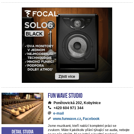
Fun Wave Studio
Ponětovická 202, Kobylnice
+420 604 971 344
e-mail
www.funwave.cz
,
Facebook
Jsme muzikanti, kteří nabízí kompletní práci se
zvukem. Máte-li jakékoliv přání týkající se audia, nebojte
Detail studia