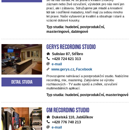
se na nás obrátit. Ať se jedná o kvalitní zvukový
záznam nebo živé ozvučení, výsledek pro nás není jen
prací, ale i zábavou. Sdružujeme jak mladé a kreativní
lidi tak i ostřílené matadory, kteří mají za sebou mnoho
let praxe. Naše vybavení je kvalitní a obsahuje i staré a
vzácné dobové kousky.
Typ studia: hudební, postprodukční,
masteringové, dabingové
Gerys Recording Studio
Sulislav 87, Stříbro
+420 724 621 313
e-mail
www.gerys.cz
,
Facebook
Provozujeme nahrávací a postprodukční studio. Nabízíme
recording, mix, mastering. Zabýváme se výrobu
Detail studia
rozhlasových - TV audio spotů a znělek, ozvučení
multimediálních aplikací.
Typ studia: hudební, postprodukční, masteringové
GM Recording Studio
Dukelská 110, Jablůňkov
+420 776 740 213
e-mail