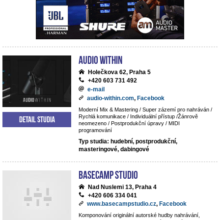
Audio Within
Holečkova 62, Praha 5
+420 603 731 492
e-mail
audio-within.com
,
Facebook
Moderní Mix & Mastering / Super zázemí pro nahráván /
Rychlá komunikace / Individuální přístup /Žánrově
Detail studia
neomezeno / Postprodukční úpravy / MIDI
programování
Typ studia: hudební, postprodukční,
masteringové, dabingové
BaseCamp studio
Nad Nuslemi 13, Praha 4
+420 606 334 041
www.basecampstudio.cz
,
Facebook
Komponování originální autorské hudby nahrávání,