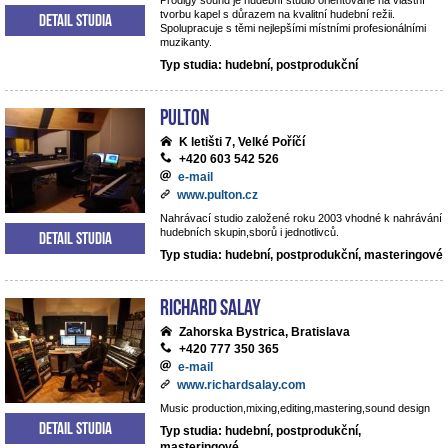
Prodigy sound je hudební studio orientované na vlastní
tvorbu kapel s důrazem na kvalitní hudební režii.
Detail studia
Spolupracuje s těmi nejlepšími místními profesionálními
muzikanty.
Typ studia: hudební, postprodukční
Pulton
K letišti 7, Velké Poříčí
+420 603 542 526
e-mail
www.pulton.cz
Nahrávací studio založené roku 2003 vhodné k nahrávání
hudebních skupin,sborů i jednotlivců.
Detail studia
Typ studia: hudební, postprodukční, masteringové
RICHARD SALAY
Zahorska Bystrica, Bratislava
+420 777 350 365
e-mail
www.richardsalay.com
Music production,mixing,editing,mastering,sound design
Detail studia
Typ studia: hudební, postprodukční,
masteringové