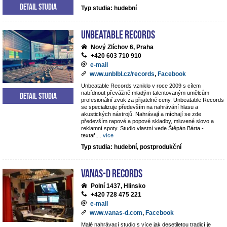
Detail studia
Typ studia: hudební
Unbeatable Records
Nový Zlíchov 6, Praha
+420 603 710 910
e-mail
www.unblbl.cz/records
,
Facebook
Unbeatable Records vzniklo v roce 2009 s cílem
nabídnout převážně mladým talentovaným umělcům
Detail studia
profesionální zvuk za přijatelné ceny. Unbeatable Records
se specializuje především na nahrávání hlasu a
akustických nástrojů. Nahrávají a míchají se zde
především rapové a popové skladby, mluvené slovo a
reklamní spoty. Studio vlastní vede Štěpán Bárta -
textař,
...
více
Typ studia: hudební, postprodukční
VANAS-D Records
Polní 1437, Hlinsko
+420 728 475 221
e-mail
www.vanas-d.com
,
Facebook
Malé nahrávací studio s více jak desetiletou tradicí je