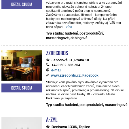
vybaveno pro práci s kapelou, sólisty a ke zpracování
Detail studia
mluveného slova.Je schopné nahrávat 24 stop
současně a celkový počet stop je neomezený.
Zabýváme se autorskou činností - komponováním
hudby pro marketingové a filmové účely. Na přání
zákazníka ozvučíme film, reklamy, znělky aj. Váš text
nebo nápad
...
více
Typ studia: hudební, postprodukční,
masteringové, dabingové
ZZrecords
Jahodová 31, Praha 10
+420 602 286 204
e-mail
www.zzrecords.cz
,
Facebook
Studio je koncipováno, vybudováno a vybaveno pro
nahrávání všech hudebních žánrů, mluveného slova,
Detail studia
reklamních spotů, pro mixing a pro mastering. Studio se
nachází v klidné části Prahy 10 - Zahradní Město.
Parkování je zajištěno.
Typ studia: hudební, postprodukční, masteringové
A-ZYL
Denisova 133/6, Teplice