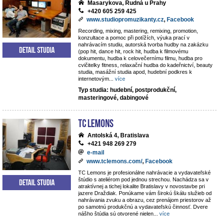
Masarykova, Rudná u Prahy
+420 605 259 425
www.studiopromuzikanty.cz
,
Facebook
Recording, mixing, mastering, remixing, promotion,
konzultace a pomoc při potížích, výuka prací v
nahrávacím studiu, autorská tvorba hudby na zakázku
Detail studia
(pop hit, dance hit, rock hit, hudba k filmovému
dokumentu, hudba k celovečernímu filmu, hudba pro
cvičitelky fitness, relaxační hudba do kadeřnictví, beauty
studia, masážní studia apod, hudební podkres k
internetovým
...
více
Typ studia: hudební, postprodukční,
masteringové, dabingové
TC Lemons
Antolská 4, Bratislava
+421 948 269 279
e-mail
www.tclemons.com/
,
Facebook
TC Lemons je profesionálne nahrávacie a vydavateľské
štúdio s ateliérom pod jednou strechou. Nachádza sa v
Detail studia
atraktívnej a tichej lokalite Bratislavy v novostavbe pri
jazere Draždiak. Ponúkame vám širokú škálu služieb od
nahrávania zvuku a obrazu, cez prenájom priestorov až
po samotnú produkčnú a vydavateľskú činnosť. Dvere
nášho štúdia sú otvorené nielen
...
více