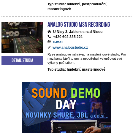
Typ studia: hudební, postprodukční,
masteringové
analog studio MSN recording
U Nisy 3, Jablonec nad Nisou
+420 602 335 221
e-mail
www.analogstudio.cz
Ryze analogové nahrávací a masteringové studio. Pro
muzikanty kteří to umí a nepotřebují vylepšovat své
Detail studia
výkony počítačem.
Typ studia: hudební, masteringové