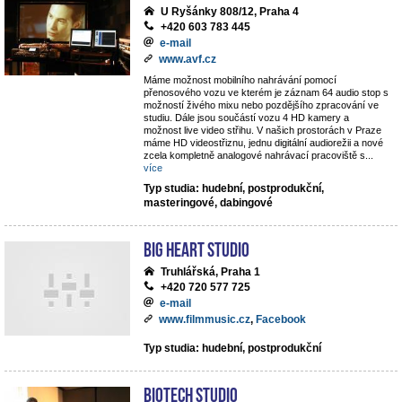
U Ryšánky 808/12, Praha 4
+420 603 783 445
e-mail
www.avf.cz
Máme možnost mobilního nahrávání pomocí
přenosového vozu ve kterém je záznam 64 audio stop s
možností živého mixu nebo pozdějšího zpracování ve
studiu. Dále jsou součástí vozu 4 HD kamery a
možnost live video střihu. V našich prostorách v Praze
máme HD videostřiznu, jednu digitální audiorežii a nové
zcela kompletně analogové nahrávací pracoviště s
...
více
Typ studia: hudební, postprodukční,
masteringové, dabingové
Big Heart Studio
Truhlářská, Praha 1
+420 720 577 725
e-mail
www.filmmusic.cz
,
Facebook
Typ studia: hudební, postprodukční
BIOTECH STUDIO