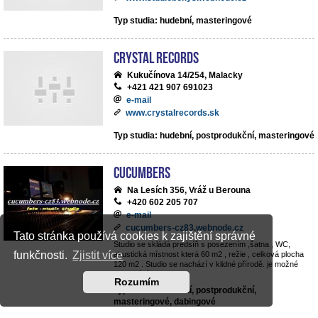
Typ studia: hudební, masteringové
Crystal Records
Kukučínova 14/254, Malacky
+421 421 907 691023
e-mail
www.crystalrecords.sk
Typ studia: hudební, postprodukční, masteringové
cucumbers
Na Lesích 356, Vráž u Berouna
+420 602 205 707
e-mail
cucumbers-cz83.webnode.cz
Tato stránka používá cookies k zajištění správné
Studio se skládá predsíň s posezením ,šatna , WC,
funkčnosti.
Zjistit více
akustická místnost která 60 m2 , režie , celková plocha
120 m2 . Studio se nachází v klidné přírodě. je možné
parkování v objektu .
Rozumím
Typ studia: hudební, postprodukční,
masteringové, dabingové