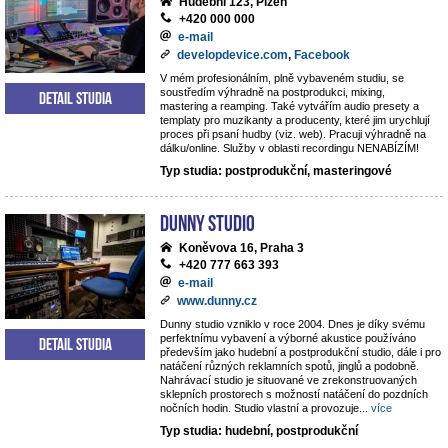
Hudební 123, Plzeň
+420 000 000
e-mail
developdevice.com
,
Facebook
V mém profesionálním, plně vybaveném studiu, se
soustředím výhradně na postprodukci, mixing,
Detail studia
mastering a reamping. Také vytvářím audio presety a
templaty pro muzikanty a producenty, které jim urychlují
proces při psaní hudby (viz. web). Pracuji výhradně na
dálku/online. Služby v oblasti recordingu NENABÍZÍM!
Typ studia: postprodukční, masteringové
Dunny studio
Koněvova 16, Praha 3
+420 777 663 393
e-mail
www.dunny.cz
Dunny studio vzniklo v roce 2004. Dnes je díky svému
perfektnímu vybavení a výborné akustice používáno
Detail studia
především jako hudební a postprodukční studio, dále i pro
natáčení různých reklamních spotů, jinglů a podobně.
Nahrávací studio je situované ve zrekonstruovaných
sklepních prostorech s možností natáčení do pozdních
nočních hodin. Studio vlastní a provozuje
...
více
Typ studia: hudební, postprodukční