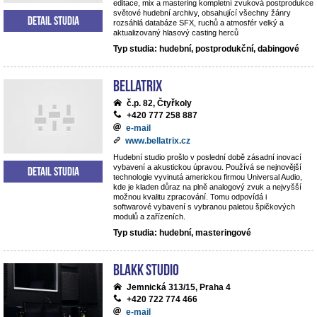
editace, mix a mastering kompletní zvuková postprodukce
světové hudební archivy, obsahující všechny žánry
Detail studia
rozsáhlá databáze SFX, ruchů a atmosfér velký a
aktualizovaný hlasový casting herců
Typ studia: hudební, postprodukční, dabingové
BELLATRIX
č.p. 82, Čtyřkoly
+420 777 258 887
e-mail
www.bellatrix.cz
Hudební studio prošlo v poslední době zásadní inovací
vybavení a akustickou úpravou. Používá se nejnovější
Detail studia
technologie vyvinutá americkou firmou Universal Audio,
kde je kladen důraz na plně analogový zvuk a nejvyšší
možnou kvalitu zpracování. Tomu odpovídá i
softwarové vybavení s vybranou paletou špičkových
modulů a zařízeních.
Typ studia: hudební, masteringové
Blakk Studio
Jemnická 313/15, Praha 4
+420 722 774 466
e-mail