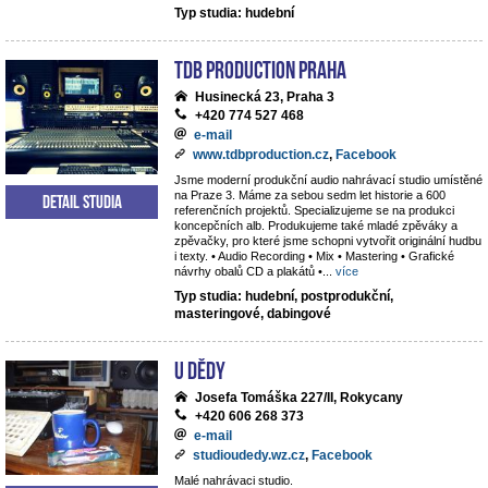
Typ studia: hudební
TdB Production Praha
Husinecká 23, Praha 3
+420 774 527 468
e-mail
www.tdbproduction.cz
,
Facebook
Jsme moderní produkční audio nahrávací studio umístěné
na Praze 3. Máme za sebou sedm let historie a 600
Detail studia
referenčních projektů. Specializujeme se na produkci
koncepčních alb. Produkujeme také mladé zpěváky a
zpěvačky, pro které jsme schopni vytvořit originální hudbu
i texty. • Audio Recording • Mix • Mastering • Grafické
návrhy obalů CD a plakátů •
...
více
Typ studia: hudební, postprodukční,
masteringové, dabingové
U dědy
Josefa Tomáška 227/II, Rokycany
+420 606 268 373
e-mail
studioudedy.wz.cz
,
Facebook
Malé nahrávaci studio.