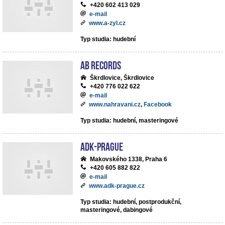
+420 602 413 029
e-mail
www.a-zyl.cz
Typ studia: hudební
AB records
Škrdlovice, Škrdlovice
+420 776 022 622
e-mail
www.nahravani.cz
,
Facebook
Typ studia: hudební, masteringové
ADK-Prague
Makovského 1338, Praha 6
+420 605 882 822
e-mail
www.adk-prague.cz
Typ studia: hudební, postprodukční,
masteringové, dabingové