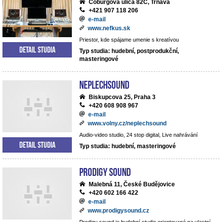
Coburgova ulica 82C, Trnava
+421 907 118 206
e-mail
www.nefkus.sk
Priestor, kde spájame umenie s kreatívou
Detail studia
Typ studia: hudební, postprodukční,
masteringové
NEPLECHSOUND
Biskupcova 25, Praha 3
+420 608 908 967
e-mail
www.volny.cz/neplechsound
Audio-video studio, 24 stop digital, Live nahrávání
Detail studia
Typ studia: hudební, masteringové
Prodigy Sound
Malebná 11, České Budějovice
+420 602 166 422
e-mail
www.prodigysound.cz