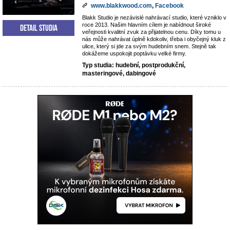
www.blakkwood.com
,
Facebook
Blakk Studio je nezávislé nahrávací studio, které vzniklo v
roce 2013. Našim hlavním cílem je nabídnout široké
Detail studia
veřejnosti kvalitní zvuk za přijatelnou cenu. Díky tomu u
nás může nahrávat úplně kdokoliv, třeba i obyčejný kluk z
ulice, který si jde za svým hudebním snem. Stejně tak
dokážeme uspokojit poptávku velké firmy.
Typ studia: hudební, postprodukční,
masteringové, dabingové