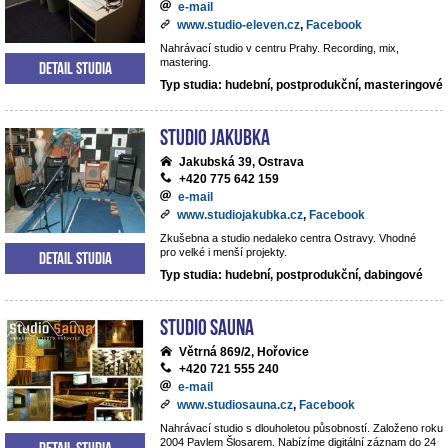
e-mail
www.studio-eleven.cz
,
Facebook
Nahrávací studio v centru Prahy. Recording, mix,
mastering.
Detail studia
Typ studia: hudební, postprodukční, masteringové
Studio Jakubka
Jakubská 39, Ostrava
+420 775 642 159
e-mail
www.studiojakubka.cz
,
Facebook
Zkušebna a studio nedaleko centra Ostravy. Vhodné
pro velké i menší projekty.
Detail studia
Typ studia: hudební, postprodukční, dabingové
Studio Sauna
Větrná 869/2, Hořovice
+420 721 555 240
e-mail
www.studiosauna.cz
,
Facebook
Nahrávací studio s dlouholetou působností. Založeno roku
2004 Pavlem Šlosarem. Nabízíme digitální záznam do 24
Detail studia