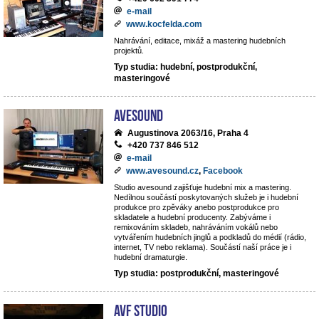
e-mail
www.kocfelda.com
Nahrávání, editace, mixáž a mastering hudebních
projektů.
Typ studia: hudební, postprodukční,
masteringové
avesound
Augustinova 2063/16, Praha 4
+420 737 846 512
e-mail
www.avesound.cz
,
Facebook
Studio avesound zajišťuje hudební mix a mastering.
Nedílnou součástí poskytovaných služeb je i hudební
produkce pro zpěváky anebo postprodukce pro
skladatele a hudební producenty. Zabýváme i
remixováním skladeb, nahráváním vokálů nebo
vytvářením hudebních jinglů a podkladů do médií (rádio,
internet, TV nebo reklama). Součástí naší práce je i
hudební dramaturgie.
Typ studia: postprodukční, masteringové
AVF STUDIO