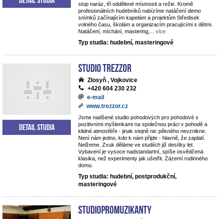
stop naráz, tři oddělené místnosti a režie. Kromě
profesionálních hudebníků nabízíme natáčení demo
snímků začínajícím kapelám a projektům Středisek
volného času, školám a organizacím pracujícími s dětmi.
Natáčení, míchání, mastering,
...
více
Typ studia: hudební, masteringové
STUDIO TREZZOR
Zlosyň , Vojkovice
+420 604 230 232
e-mail
www.trezzor.cz
Jsme nadšené studio pohodových pro pohodové s
pozitivními myšlenkami na společnou práci v pohodě a
Detail studia
klidné atmosféře - jinak stejně nic pěkného nevznikne.
Není nám jedno, kdo k nám přijde - hlavně, že zaplatí.
Nelžeme. Zvuk děláme ve studiích již desítky let.
Vybavení je vysoce nadstandartní, spíše osvědčená
klasika, než experimenty jak ušetřit. Zázemí rodinného
domu.
Typ studia: hudební, postprodukční,
masteringové
StudioPROmuzikanty