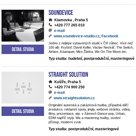
Soundevice
Klamovka , Praha 5
+420 777 265 010
e-mail
www.soundevice-studio.cz
,
Facebook
Jedno z nejlépe vybavených studií v ČR vůbec. Více než
100 alb. Kryštof, David Koller, Václav Neckář, The Switch,
Detail studia
Airfare, A banquet, Miro Žbirka, We On The Moon etc.
Typ studia: hudební, postprodukční, masteringové
Straight Solution
Košíře, Praha 5
+420 774 900 250
e-mail
www.straightsolution.cz
Originální autorská a zakázková hudba, případná dílčí
produkce, reklamní spoty, jingly, webové stránky, videa,
Detail studia
filmy, prezentace, atp. v žánrech Dance-pop, Urban,
EDM napříč styly. Mix a mastering hudby, osobní
přístup, moderní zvuk.
Typ studia: postprodukční, masteringové