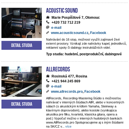
Acoustic Sound
Marie Pospíšilové 7, Olomouc
+420 732 712 219
e-mail
www.acousticsound.cz
,
Facebook
Nahrávání do 16 stop, možnost využít zajímavé živé
externí prostory. Vznikají zde nahrávky kapel, jednotlivců,
Detail studia
reklamní spoty či dabingy instruktážních videí.
Typ studia: hudební, postprodukční, dabingové
AllRecords
Rosinská 477, Rosina
+421 944 245 869
e-mail
www.allrecords.pro
,
Facebook
AllRecords, Recording-Mastering štúdio s možnosťou
nahrávať v interných štúdiach AllR, alebo v koncertných
Detail studia
sálach (s akustickým krídlom Yamaha, Steinway a
klavírnym doprovodom), alebo kostole (vynikajúca
akustika pre filku, kvartetá, klasicka gitara, opera a
pod.) Vypočuť možno v interných hudobných bankách
www.AllRecords.pro Spolupracujeme aj s iným štúdiami
na SK/CZ v
...
více