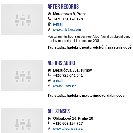
After records
Matechova 8, Praha
+420 731 141 128
e-mail
www.ativion.com
Mastering hip-hop, rap pisnicek/albu. Velmi atraktivni ceny
- uplny mastering 1 kompozice 700kc
Typ studia: hudební, postprodukční, masteringové
ALFORS audio
Bezručova 361, Turnov
+420 723 641 641
e-mail
www.alfors.cz
Typ studia: hudební, masteringové, dabingové
All Senses
Oblouková 16, Praha 10
+420 603 194 727
www.allsenses.cz