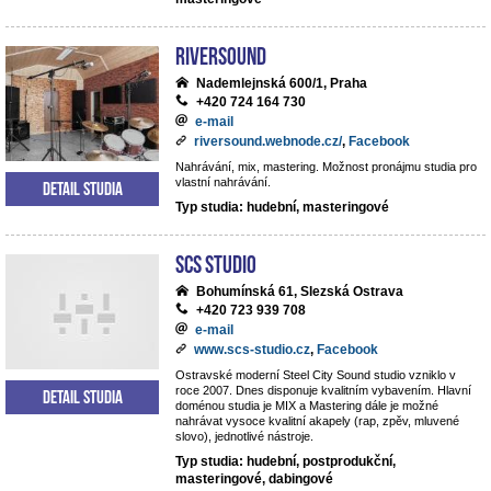
Riversound
Nademlejnská 600/1, Praha
+420 724 164 730
e-mail
riversound.webnode.cz/
,
Facebook
Nahrávání, mix, mastering. Možnost pronájmu studia pro
vlastní nahrávání.
Detail studia
Typ studia: hudební, masteringové
SCS Studio
Bohumínská 61, Slezská Ostrava
+420 723 939 708
e-mail
www.scs-studio.cz
,
Facebook
Ostravské moderní Steel City Sound studio vzniklo v
roce 2007. Dnes disponuje kvalitním vybavením. Hlavní
Detail studia
doménou studia je MIX a Mastering dále je možné
nahrávat vysoce kvalitní akapely (rap, zpěv, mluvené
slovo), jednotlivé nástroje.
Typ studia: hudební, postprodukční,
masteringové, dabingové