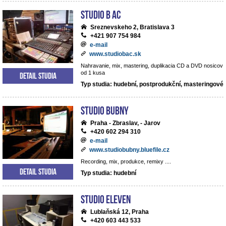
Studio B AC
Sreznevskeho 2, Bratislava 3
+421 907 754 984
e-mail
www.studiobac.sk
Nahravanie, mix, mastering, duplikacia CD a DVD nosicov
od 1 kusa
Detail studia
Typ studia: hudební, postprodukční, masteringové
Studio BUBNY
Praha - Zbraslav, - Jarov
+420 602 294 310
e-mail
www.studiobubny.bluefile.cz
Recording, mix, produkce, remixy ....
Detail studia
Typ studia: hudební
Studio Eleven
Lublaňská 12, Praha
+420 603 443 533