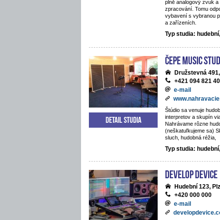
plně analogový zvuk a 
zpracování. Tomu odpo
vybavení s vybranou p
a zařízeních.
Typ studia: hudebn
ČePE MUSIC Stud
Družstevná 491,
+421 094 821 4
e-mail
www.nahravacie
Štúdio sa venuje hudob
interpretov a skupín vi
Detail studia
Nahrávame rôzne hud
(neškatuľkujeme sa) S
sluch, hudobná réžia,
Typ studia: hudební
Develop Device
Hudební 123, Pl
+420 000 000
e-mail
developdevice.