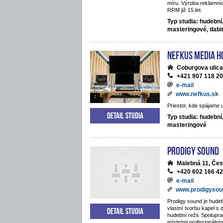
míru. Výroba reklamníc
RRM již 15 let.
Typ studia: hudební
masteringové, dab
NEFKUS Media H
Coburgova ulica
+421 907 118 2
e-mail
www.nefkus.sk
Priestor, kde spájame 
Detail studia
Typ studia: hudební
masteringové
Prodigy Sound
Malebná 11, Če
+420 602 166 4
e-mail
www.prodigysou
Prodigy sound je hudeb
vlastní tvorbu kapel s 
Detail studia
hudební režii. Spolupra
místními profesionální