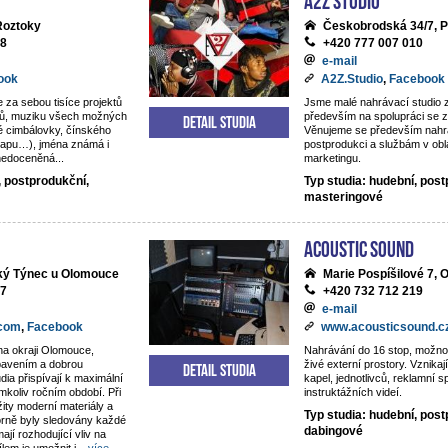
 Roztoky
Českobrodská 34/7, P
18
+420 777 007 010
e-mail
ook
A2Z.Studio
,
Facebook
e za sebou tisíce projektů
Jsme malé nahrávací studio
ntů, muziku všech možných
především na spolupráci se z
Detail studia
é cimbálovky, čínského
Věnujeme se především nahrá
rapu…), jména známá i
postprodukci a službám v obl
 nedoceněná...
marketingu.
, postprodukční,
Typ studia: hudební, post
masteringové
Acoustic Sound
lký Týnec u Olomouce
Marie Pospíšilové 7,
77
+420 732 712 219
e-mail
.com
,
Facebook
www.acousticsound.c
na okraji Olomouce,
Nahrávání do 16 stop, možno
ybavením a dobrou
živé externí prostory. Vznika
Detail studia
dia přispívají k maximální
kapel, jednotlivců, reklamní s
mkoliv ročním období. Při
instruktážních videí.
žity moderní materiály a
Typ studia: hudební, post
orně byly sledovány každé
dabingové
mají rozhodující vliv na