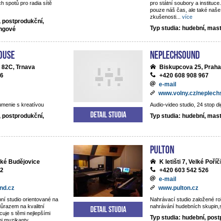
h spotů pro radia sítě
pro státní soubory a institu
pouze náš čas, ale také naše
zkušenosti
...
více
, postprodukční,
Typ studia: hudební, mas
ingové
ouse
NEPLECHSOUND
 82C, Trnava
Biskupcova 25, Praha
06
+420 608 908 967
e-mail
www.volny.cz/neplec
umenie s kreatívou
Audio-video studio, 24 stop di
Detail studia
, postprodukční,
Typ studia: hudební, mas
Pulton
ské Budějovice
K letišti 7, Velké Poříč
22
+420 603 542 526
e-mail
nd.cz
www.pulton.cz
ní studio orientované na
Nahrávací studio založené r
důrazem na kvalitní
nahrávání hudebních skupin,sb
Detail studia
cuje s těmi nejlepšími
Typ studia: hudební, post
mi muzikanty.