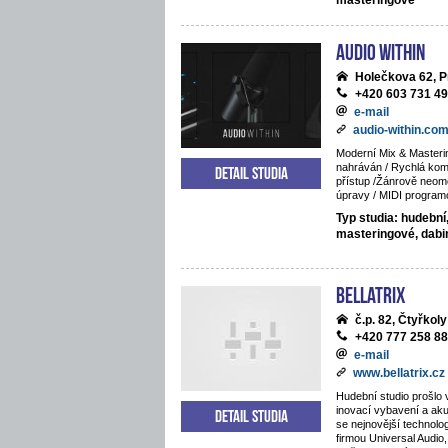
masteringové
Audio Within
Holečkova 62, P
+420 603 731 4
e-mail
audio-within.co
Moderní Mix & Masteri
nahráván / Rychlá komu
Detail studia
přístup /Žánrově neom
úpravy / MIDI program
Typ studia: hudební
masteringové, dab
BELLATRIX
č.p. 82, Čtyřkoly
+420 777 258 8
e-mail
www.bellatrix.cz
Hudební studio prošlo 
inovací vybavení a ak
Detail studia
se nejnovější technolo
firmou Universal Audio,