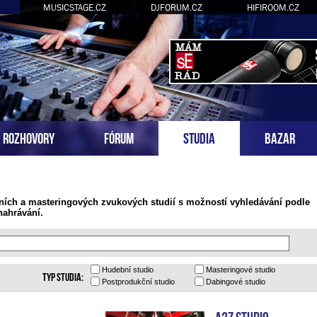
MUSICSTAGE.CZ
DJFORUM.CZ
HIFIROOM.CZ
ROZHOVORY
FÓRUM
STUDIA
BAZAR
ních a masteringových zvukových studií s možností vyhledávání podle
nahrávání.
Hudební
studio
Masteringové
studio
Typ studia:
Postprodukční
studio
Dabingové
studio
A2Z Studio