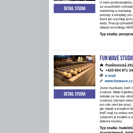
V mém profesionálním,
se soustředím výhradn
Detail studia
mastering a reamping.
presety a templaty pro
které jim urychlují proc
web). Pracuji výhradně
oblasti recordingu NE
Typ studia: postpr
Fun Wave Studi
Ponětovická 202
+420 604 971 3
e-mail
www.funwave.cz
Jsme muzikanti, kteří 
zvukem. Máte-li jakékol
Detail studia
nebojte se na nás obráti
zvukový záznam nebo 
pro nás není jen prací
jak mladé a kreativní li
kteří mají za sebou mn
vybavení je kvalitní a 
dobové kousky.
Typ studia: hudební
masteringové, dab