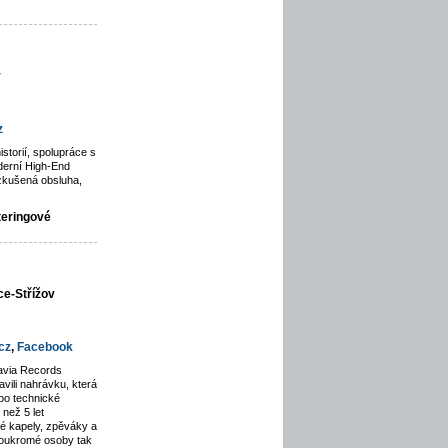
y
z
istorií, spolupráce s
derní High-End
zkušená obsluha,
teringové
ce-Střížov
cz
,
Facebook
avia Records
avili nahrávku, která
po technické
než 5 let
lé kapely, zpěváky a
soukromé osoby tak