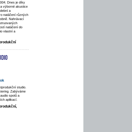
2004. Dnes je díky
a výborné akustice
dební a
pro natáčení různých
odobně. Nahrávací
nstruovaných
stí natáčení do
o vlastní a
tprodukční
udio
ok
tprodukční studio.
stering. Zabýváme
audio spotů a
ích aplikací.
produkční,