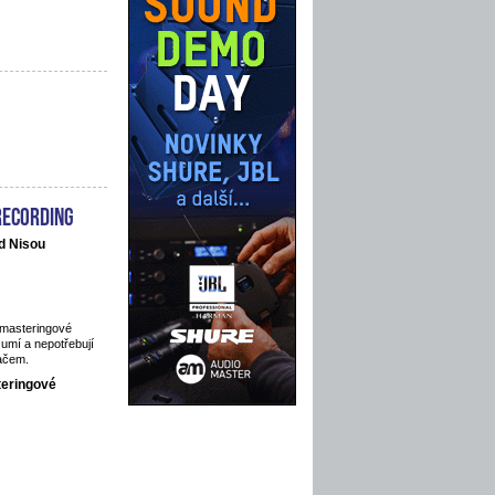
recording
d Nisou
 masteringové
 umí a nepotřebují
ačem.
teringové