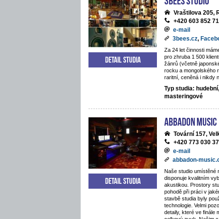
Vraštilova 205,
+420 603 852 7
e-mail
3bees.cz
,
Faceb
Za 24 let činnosti mám
pro zhruba 1 500 klie
Detail studia
žánrů (včetně japonsk
rocku a mongolského 
raritní, ceněná i nikdy
Typ studia: hudební
masteringové
ABBADON Music
Tovární 157, Ve
+420 773 030 3
e-mail
abbadon-music
Naše studio umístěné 
disponuje kvalitním v
Detail studia
akustikou. Prostory stu
pohodě při práci v jaké
stavbě studia byly pou
technologie. Velmi poz
detaily, které ve finále 