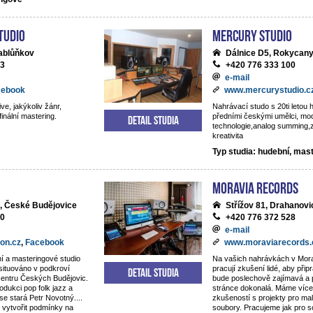
tudio
Mercury studio
ablůňkov
Dálnice D5, Rokycan
13
+420 776 333 100
e-mail
cebook
www.mercurystudio.c
ve, jakýkoliv žánr,
Nahrávací studo s 20ti letou h
finální mastering.
předními českými umělci, mo
Detail studia
technologie,analog summing,
kreativita
Typ studia: hudební, mas
Moravia Records
, České Budějovice
Střížov 81, Drahanovi
80
+420 776 372 528
e-mail
on.cz
,
Facebook
www.moraviarecords.
í a masteringové studio
Na vašich nahrávkách v Mor
 situováno v podkroví
pracují zkušení lidé, aby připr
Detail studia
centru Českých Budějovic.
bude poslechově zajímavá a 
odukci pop folk jazz a
stránce dokonalá. Máme více 
 se stará Petr Novotný....
zkušeností s projekty pro ma
 vytvořit podmínky na
soubory. Pracujeme jak pro 