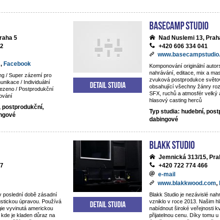
BaseCamp studio
raha 5
Nad Nuslemi 13, Prah
92
+420 606 334 041
www.basecampstudio
m
,
Facebook
Komponování originální auto
nahrávání, editace, mix a mas
ng / Super zázemí pro
zvuková postprodukce světov
nikace / Individuální
Detail studia
obsahující všechny žánry ro
ezeno / Postprodukční
SFX, ruchů a atmosfér velký 
ování
hlasový casting herců
, postprodukční,
Typ studia: hudební, post
ingové
dabingové
Blakk Studio
Jemnická 313/15, Pra
87
+420 722 774 466
e-mail
www.blakkwood.com
,
v poslední době zásadní
Blakk Studio je nezávislé nahr
ustickou úpravou. Používá
vzniklo v roce 2013. Našim hl
Detail studia
gie vyvinutá americkou
nabídnout široké veřejnosti kv
 kde je kladen důraz na
přijatelnou cenu. Díky tomu 