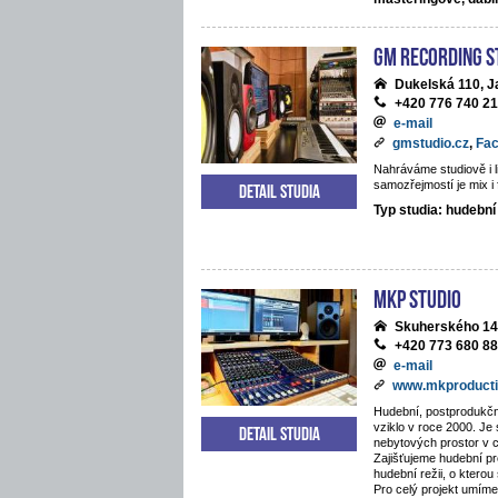
GM Recording S
Dukelská 110, J
+420 776 740 2
e-mail
gmstudio.cz
,
Fa
Nahráváme studiově i li
samozřejmostí je mix i 
Detail studia
Typ studia: hudební
MKP STUDIO
Skuherského 14
+420 773 680 8
e-mail
www.mkproducti
Hudební, postprodukčn
vziklo v roce 2000. Je
Detail studia
nebytových prostor v 
Zajišťujeme hudební pr
hudební režii, o kterou
Pro celý projekt umíme