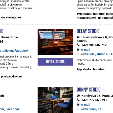
nejvyšší možnou kvalitu
úplně kdokoliv, třeba i obyčejn
vídá i softwarové
si jde za svým hudebním snem
aletou špičkových modulů
dokážeme uspokojit poptávku 
Typ studia: hudební, post
í, masteringové
masteringové, dabingové
io
DeLay studio
 Horné Srnie
Hviezdoslavova 6, No
Žitavou
093
+421 905 602 712
e-mail
studio.eu
,
Facebook
www.delaystudio.eu
,
F
nej produkcii a nahrávaniu
ac ako 5 rokov.
Nahravacie štúdio zamerané 
Detail studia
obné žánre
hudby.
kúsený zvukári, absolútny
Typ studia: hudební
, postprodukční
Dunny studio
zeň
Koněvova 16, Praha 3
+420 777 663 393
e-mail
com
,
Facebook
www.dunny.cz