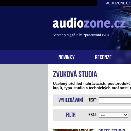
AUDIOZONE.CZ
Server o digitálním zpracování zvuku
NOVINKY
RECENZE
Zvuková studia
Ucelený přehled nahrávacích, postprodukč
krajů, typu studia a technických možností 
Vyhledávání
Text:
Filtr
Kraj:
3bees studio