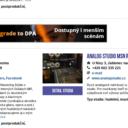
lem je umožnit i
...
více
, postprodukční,
analog studio MSN 
osina
U Nisy 3, Jablonec na
69
+420 602 335 221
e-mail
pro
,
Facebook
www.analogstudio.cz
Mastering štúdio s
Ryze analogové nahrávací a
nterných štúdiach AllR,
studio. Pro muzikanty kteří to
Detail studia
álach (s akustickým
vylepšovat své výkony počít
way a klavírnym
Typ studia: hudební, mas
tole (vynikajúca akustika
sicka gitara, opera a pod.)
rných hudobných bankách
olupracujeme aj s iným
více
, postprodukční,