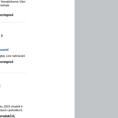
ce. Nenabídneme Vám
 bohaté
teringové
 3
hsound
gital, Live nahrávání
teringové
í
oku 2003 vhodné k
orů i jednotlivců.
produkční,