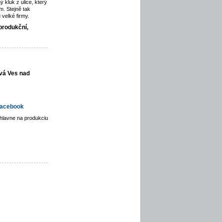
ý kluk z ulice, který
. Stejně tak
velké firmy.
produkční,
vá Ves nad
acebook
hlavne na produkciu