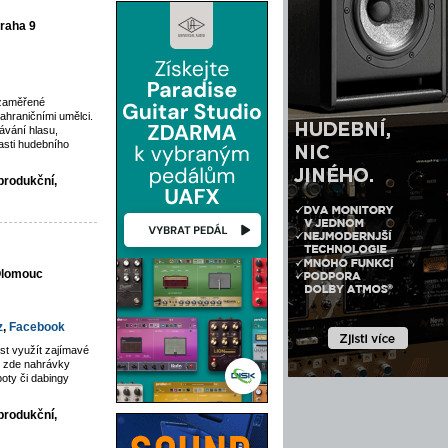
raha 9
 zaměřené
ahraničními umělci.
vání hlasu,
asti hudebního
produkční,
 Olomouc
z
,
Facebook
st využít zajímavé
jí zde nahrávky
poty či dabingy
produkční,