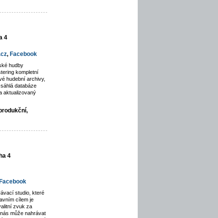
a 4
.cz
,
Facebook
rské hudby
tering kompletní
é hudební archivy,
zsáhlá databáze
a aktualizovaný
produkční,
ha 4
Facebook
ávací studio, které
avním cílem je
alitní zvuk za
u nás může nahrávat