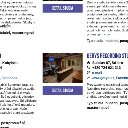
 plně vybaveném studiu,
Dunny studio vzniklo v roce 
ě na postprodukci, mixing,
svému perfektnímu vybavení 
Detail studia
 Také vytvářím audio
používáno především jako hu
 muzikanty a producenty,
postprodukční studio, dále i 
es při psaní hudby (viz.
reklamních spotů, jinglů a p
 na dálku/online. Služby v
studio je situované ve zreko
NABÍZÍM!
sklepních prostorech s možno
pozdních nočních hodin. Studi
odukční, masteringové
provozuje
...
více
Typ studia: hudební, pos
o
Gerys Recording St
, Kobylnice
Sulislav 87, Stříbro
44
+420 724 621 313
e-mail
,
Facebook
www.gerys.cz
,
Facebo
nabízí kompletní práci se
Provozujeme nahrávací a pos
iv přání týkající se audia,
Nabízíme recording, mix, ma
Detail studia
t. Ať se jedná o kvalitní
se výrobu rozhlasových - TV 
živé ozvučení, výsledek
znělek, ozvučení multimediáln
, ale i zábavou. Sdružujeme
Typ studia: hudební, post
di tak i ostřílené matadory,
masteringové
oho let praxe. Naše
obsahuje i staré a vzácné
, postprodukční,
ingové