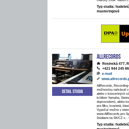
celkový zvuk. Našim cí
Typ studia: hudební
masteringové
AllRecords
Rosinská 477, R
+421 944 245 8
e-mail
www.allrecords.
AllRecords, Recording-
možnosťou nahrávať v i
Detail studia
alebo v koncertných s
krídlom Yamaha, Stein
doprovodom), alebo kos
pre filku, kvartetá, kla
Vypočuť možno v inte
www.AllRecords.pro Sp
štúdiami na SK/CZ v
...
Typ studia: hudební