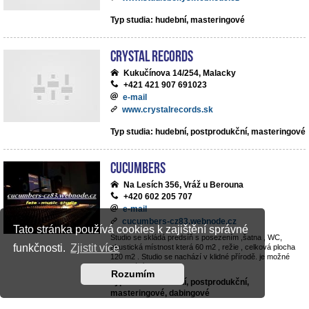
Typ studia: hudební, masteringové
Crystal Records
Kukučínova 14/254, Malacky
+421 421 907 691023
e-mail
www.crystalrecords.sk
Typ studia: hudební, postprodukční, masteringové
cucumbers
Na Lesích 356, Vráž u Berouna
+420 602 205 707
e-mail
cucumbers-cz83.webnode.cz
Tato stránka používá cookies k zajištění správné
Studio se skládá predsíň s posezením ,šatna , WC,
funkčnosti.
Zjistit více
akustická místnost která 60 m2 , režie , celková plocha
120 m2 . Studio se nachází v klidné přírodě. je možné
parkování v objektu .
Rozumím
Typ studia: hudební, postprodukční,
masteringové, dabingové