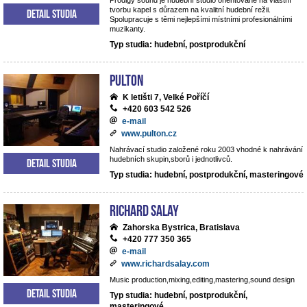
Prodigy sound je hudební studio orientované na vlastní
tvorbu kapel s důrazem na kvalitní hudební režii.
Detail studia
Spolupracuje s těmi nejlepšími místními profesionálními
muzikanty.
Typ studia: hudební, postprodukční
Pulton
K letišti 7, Velké Poříčí
+420 603 542 526
e-mail
www.pulton.cz
Nahrávací studio založené roku 2003 vhodné k nahrávání
hudebních skupin,sborů i jednotlivců.
Detail studia
Typ studia: hudební, postprodukční, masteringové
RICHARD SALAY
Zahorska Bystrica, Bratislava
+420 777 350 365
e-mail
www.richardsalay.com
Music production,mixing,editing,mastering,sound design
Detail studia
Typ studia: hudební, postprodukční,
masteringové