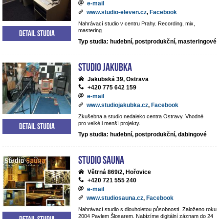
e-mail
www.studio-eleven.cz
,
Facebook
Nahrávací studio v centru Prahy. Recording, mix,
mastering.
Detail studia
Typ studia: hudební, postprodukční, masteringové
Studio Jakubka
Jakubská 39, Ostrava
+420 775 642 159
e-mail
www.studiojakubka.cz
,
Facebook
Zkušebna a studio nedaleko centra Ostravy. Vhodné
pro velké i menší projekty.
Detail studia
Typ studia: hudební, postprodukční, dabingové
Studio Sauna
Větrná 869/2, Hořovice
+420 721 555 240
e-mail
www.studiosauna.cz
,
Facebook
Nahrávací studio s dlouholetou působností. Založeno roku
2004 Pavlem Šlosarem. Nabízíme digitální záznam do 24
Detail studia