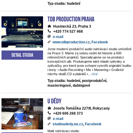
Typ studia: hudební
TdB Production Praha
Husinecká 23, Praha 3
+420 774 527 468
e-mail
www.tdbproduction.cz
,
Facebook
Jsme moderní produkční audio nahrávací studio umístěné
na Praze 3. Máme za sebou sedm let historie a 600
Detail studia
referenčních projektů. Specializujeme se na produkci
koncepčních alb. Produkujeme také mladé zpěváky a
zpěvačky, pro které jsme schopni vytvořit originální hudbu
i texty. • Audio Recording • Mix • Mastering • Grafické
návrhy obalů CD a plakátů •
...
více
Typ studia: hudební, postprodukční,
masteringové, dabingové
U dědy
Josefa Tomáška 227/II, Rokycany
+420 606 268 373
e-mail
studioudedy.wz.cz
,
Facebook
Malé nahrávaci studio.