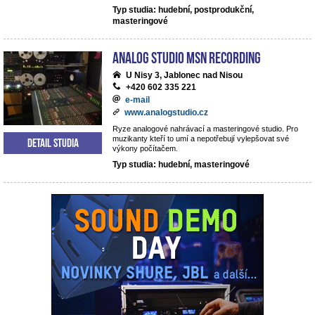
Typ studia: hudební, postprodukční,
masteringové
analog studio MSN recording
U Nisy 3, Jablonec nad Nisou
+420 602 335 221
e-mail
www.analogstudio.cz
Ryze analogové nahrávací a masteringové studio. Pro
muzikanty kteří to umí a nepotřebují vylepšovat své
Detail studia
výkony počítačem.
Typ studia: hudební, masteringové