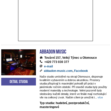
ABBADON Music
Tovární 157, Velký Týnec u Olomouce
+420 773 030 377
e-mail
abbadon-music.com
,
Facebook
Naše studio umístěné na okraji Olomouce, disponuje
kvalitním vybavením a dobrou akustikou. Prostory
Detail studia
studia přispívají k maximální pohodě při práci v
jakémkoliv ročním období. Při stavbě studia byly použity
moderní materiály a technologie. Velmi pozorně byly
sledovány každé detaily, které ve finále mají rozhodující
vliv na celkový zvuk. Našim cílem je umožnit i
...
více
Typ studia: hudební, postprodukční,
masteringové