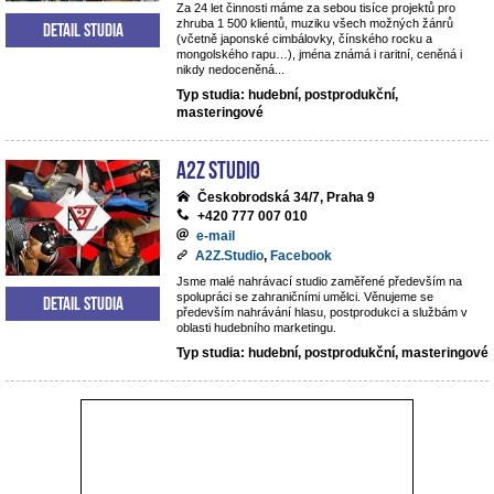
Za 24 let činnosti máme za sebou tisíce projektů pro
zhruba 1 500 klientů, muziku všech možných žánrů
Detail studia
(včetně japonské cimbálovky, čínského rocku a
mongolského rapu…), jména známá i raritní, ceněná i
nikdy nedoceněná...
Typ studia: hudební, postprodukční,
masteringové
A2Z Studio
Českobrodská 34/7, Praha 9
+420 777 007 010
e-mail
A2Z.Studio
,
Facebook
Jsme malé nahrávací studio zaměřené především na
spolupráci se zahraničními umělci. Věnujeme se
Detail studia
především nahrávání hlasu, postprodukci a službám v
oblasti hudebního marketingu.
Typ studia: hudební, postprodukční, masteringové