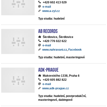
+420 602 413 029
e-mail
www.a-zyl.cz
Typ studia: hudební
AB records
Škrdlovice, Škrdlovice
+420 776 022 622
e-mail
www.nahravani.cz
,
Facebook
Typ studia: hudební, masteringové
ADK-Prague
Makovského 1338, Praha 6
+420 605 882 822
e-mail
www.adk-prague.cz
Typ studia: hudební, postprodukční,
masteringové, dabingové