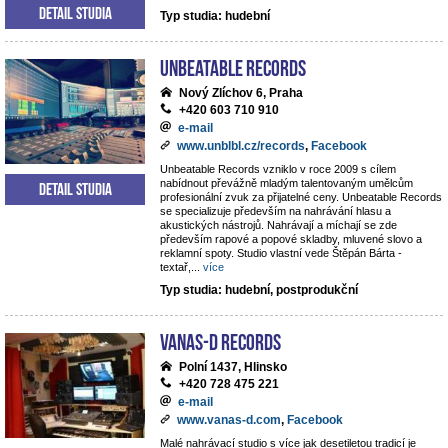
Detail studia
Typ studia: hudební
Unbeatable Records
Nový Zlíchov 6, Praha
+420 603 710 910
e-mail
www.unblbl.cz/records
,
Facebook
Unbeatable Records vzniklo v roce 2009 s cílem
nabídnout převážně mladým talentovaným umělcům
Detail studia
profesionální zvuk za přijatelné ceny. Unbeatable Records
se specializuje především na nahrávání hlasu a
akustických nástrojů. Nahrávají a míchají se zde
především rapové a popové skladby, mluvené slovo a
reklamní spoty. Studio vlastní vede Štěpán Bárta -
textař,
...
více
Typ studia: hudební, postprodukční
VANAS-D Records
Polní 1437, Hlinsko
+420 728 475 221
e-mail
www.vanas-d.com
,
Facebook
Malé nahrávací studio s více jak desetiletou tradicí je