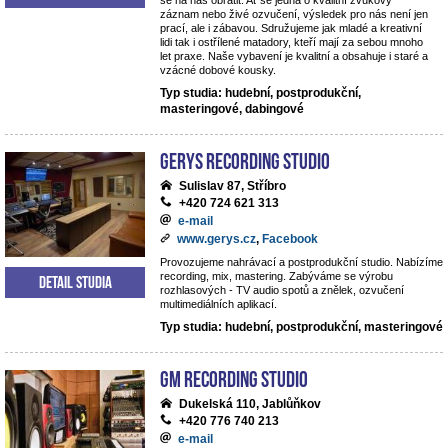
se na nás obrátit. Ať se jedná o kvalitní zvukový
záznam nebo živé ozvučení, výsledek pro nás není jen
prací, ale i zábavou. Sdružujeme jak mladé a kreativní
lidi tak i ostřílené matadory, kteří mají za sebou mnoho
let praxe. Naše vybavení je kvalitní a obsahuje i staré a
vzácné dobové kousky.
Typ studia: hudební, postprodukční,
masteringové, dabingové
Gerys Recording Studio
Sulislav 87, Stříbro
+420 724 621 313
e-mail
www.gerys.cz
,
Facebook
Provozujeme nahrávací a postprodukční studio. Nabízíme
recording, mix, mastering. Zabýváme se výrobu
Detail studia
rozhlasových - TV audio spotů a znělek, ozvučení
multimediálních aplikací.
Typ studia: hudební, postprodukční, masteringové
GM Recording Studio
Dukelská 110, Jablůňkov
+420 776 740 213
e-mail