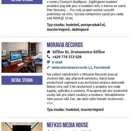
v centru Českých Budějovic. Zajišťujeme hudební
produkci pop folk jazz a hudební režii, o kterou se stará
Petr Novotný.... Pro celý projekt umíme vytvořit
podmínky na míru. Výroba reklamních spotů pro radia
sítě RRM již 15 let.
Typ studia: hudební, postprodukční,
masteringové, dabingové
Moravia Records
Střížov 81, Drahanovice-Střížov
+420 776 372 528
e-mail
www.moraviarecords.cz
,
Facebook
Na vašich nahrávkách v Moravia Records pracují
zkušení lidé, aby připravili nahrávku, která bude
Detail studia
poslechově zajímavá a po technické stránce dokonalá.
Máme více než 5 let zkušeností s projekty pro malé
kapely, zpěváky a soubory. Pracujeme jak pro soukromé
osoby tak pro státní soubory a instituce. Nenabídneme
Vám pouze náš čas, ale také naše bohaté zkušenosti
...
více
Typ studia: hudební, masteringové
NEFKUS Media House