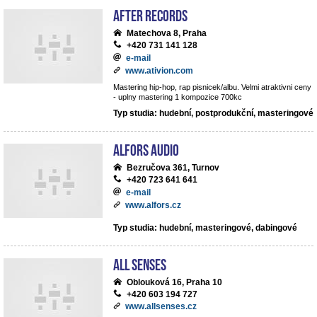
After records
Matechova 8, Praha
+420 731 141 128
e-mail
www.ativion.com
Mastering hip-hop, rap pisnicek/albu. Velmi atraktivni ceny
- uplny mastering 1 kompozice 700kc
Typ studia: hudební, postprodukční, masteringové
ALFORS audio
Bezručova 361, Turnov
+420 723 641 641
e-mail
www.alfors.cz
Typ studia: hudební, masteringové, dabingové
All Senses
Oblouková 16, Praha 10
+420 603 194 727
www.allsenses.cz