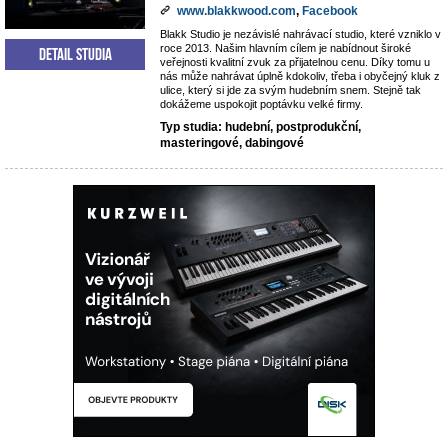
www.blakkwood.com
,
Facebook
Blakk Studio je nezávislé nahrávací studio, které vzniklo v
roce 2013. Našim hlavním cílem je nabídnout široké
Detail studia
veřejnosti kvalitní zvuk za přijatelnou cenu. Díky tomu u
nás může nahrávat úplně kdokoliv, třeba i obyčejný kluk z
ulice, který si jde za svým hudebním snem. Stejně tak
dokážeme uspokojit poptávku velké firmy.
Typ studia: hudební, postprodukční,
masteringové, dabingové