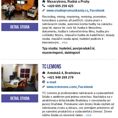
Masarykova, Rudná u Prahy
+420 605 259 425
www.studiopromuzikanty.cz
,
Facebook
Recording, mixing, mastering, remixing, promotion,
konzultace a pomoc při potížích, výuka prací v
nahrávacím studiu, autorská tvorba hudby na zakázku
Detail studia
(pop hit, dance hit, rock hit, hudba k filmovému
dokumentu, hudba k celovečernímu filmu, hudba pro
cvičitelky fitness, relaxační hudba do kadeřnictví, beauty
studia, masážní studia apod, hudební podkres k
internetovým
...
více
Typ studia: hudební, postprodukční,
masteringové, dabingové
TC Lemons
Antolská 4, Bratislava
+421 948 269 279
e-mail
www.tclemons.com/
,
Facebook
TC Lemons je profesionálne nahrávacie a vydavateľské
štúdio s ateliérom pod jednou strechou. Nachádza sa v
Detail studia
atraktívnej a tichej lokalite Bratislavy v novostavbe pri
jazere Draždiak. Ponúkame vám širokú škálu služieb od
nahrávania zvuku a obrazu, cez prenájom priestorov až
po samotnú produkčnú a vydavateľskú činnosť. Dvere
nášho štúdia sú otvorené nielen
...
více