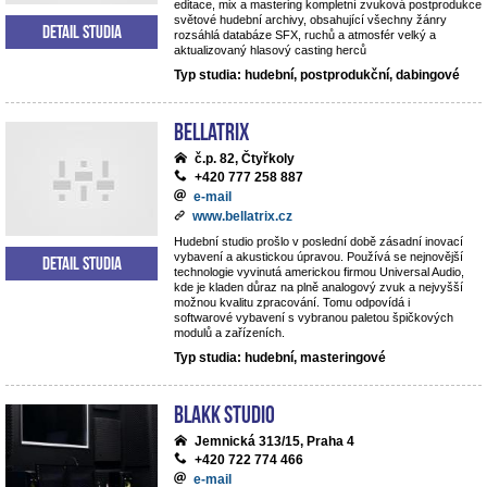
editace, mix a mastering kompletní zvuková postprodukce
světové hudební archivy, obsahující všechny žánry
Detail studia
rozsáhlá databáze SFX, ruchů a atmosfér velký a
aktualizovaný hlasový casting herců
Typ studia: hudební, postprodukční, dabingové
BELLATRIX
č.p. 82, Čtyřkoly
+420 777 258 887
e-mail
www.bellatrix.cz
Hudební studio prošlo v poslední době zásadní inovací
vybavení a akustickou úpravou. Používá se nejnovější
Detail studia
technologie vyvinutá americkou firmou Universal Audio,
kde je kladen důraz na plně analogový zvuk a nejvyšší
možnou kvalitu zpracování. Tomu odpovídá i
softwarové vybavení s vybranou paletou špičkových
modulů a zařízeních.
Typ studia: hudební, masteringové
Blakk Studio
Jemnická 313/15, Praha 4
+420 722 774 466
e-mail