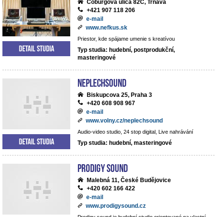
Coburgova ulica 82C, Trnava
+421 907 118 206
e-mail
www.nefkus.sk
Priestor, kde spájame umenie s kreatívou
Detail studia
Typ studia: hudební, postprodukční,
masteringové
NEPLECHSOUND
Biskupcova 25, Praha 3
+420 608 908 967
e-mail
www.volny.cz/neplechsound
Audio-video studio, 24 stop digital, Live nahrávání
Detail studia
Typ studia: hudební, masteringové
Prodigy Sound
Malebná 11, České Budějovice
+420 602 166 422
e-mail
www.prodigysound.cz