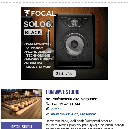
Fun Wave Studio
Ponětovická 202, Kobylnice
+420 604 971 344
e-mail
www.funwave.cz
,
Facebook
Jsme muzikanti, kteří nabízí kompletní práci se
zvukem. Máte-li jakékoliv přání týkající se audia, nebojte
Detail studia