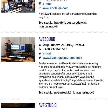
e-mail
www.kocfelda.com
Nahrávání, editace, mixáž a mastering hudebních
projektů.
Typ studia: hudební, postprodukční,
masteringové
avesound
Augustinova 2063/16, Praha 4
+420 737 846 512
e-mail
www.avesound.cz
,
Facebook
Studio avesound zajišťuje hudební mix a mastering.
Nedílnou součástí poskytovaných služeb je i hudební
produkce pro zpěváky anebo postprodukce pro
skladatele a hudební producenty. Zabýváme i
remixováním skladeb, nahráváním vokálů nebo
vytvářením hudebních jinglů a podkladů do médií (rádio,
internet, TV nebo reklama). Součástí naší práce je i
hudební dramaturgie.
Typ studia: postprodukční, masteringové
AVF STUDIO