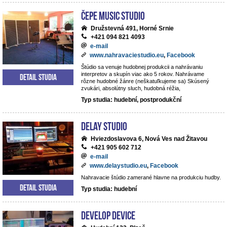
ČePE MUSIC Studio
Družstevná 491, Horné Srnie
+421 094 821 4093
e-mail
www.nahravaciestudio.eu
,
Facebook
Štúdio sa venuje hudobnej produkcii a nahrávaniu
interpretov a skupín viac ako 5 rokov. Nahrávame
Detail studia
rôzne hudobné žánre (neškatuľkujeme sa) Skúsený
zvukári, absolútny sluch, hudobná réžia,
Typ studia: hudební, postprodukční
DeLay studio
Hviezdoslavova 6, Nová Ves nad Žitavou
+421 905 602 712
e-mail
www.delaystudio.eu
,
Facebook
Nahravacie štúdio zamerané hlavne na produkciu hudby.
Detail studia
Typ studia: hudební
Develop Device