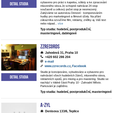
vybaveno pro práci s kapelou, sólisty a ke zpracování
Detail studia
mluveného slova.Je schopné nahrávat 24 stop
současně a celkový počet stop je neomezený.
Zabýváme se autorskou činností - komponováním
hudby pro marketingové a filmové účely. Na přání
zákazníka ozvučíme film, reklamy, znělky aj. Váš text
nebo nápad
...
více
Typ studia: hudební, postprodukční,
masteringové, dabingové
ZZrecords
Jahodová 31, Praha 10
+420 602 286 204
e-mail
www.zzrecords.cz
,
Facebook
Studio je koncipováno, vybudováno a vybaveno pro
nahrávání všech hudebních žánrů, mluveného slova,
Detail studia
reklamních spotů, pro mixing a pro mastering. Studio se
nachází v klidné části Prahy 10 - Zahradní Město.
Parkování je zajištěno.
Typ studia: hudební, postprodukční, masteringové
A-ZYL
Denisova 133/6, Teplice