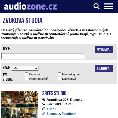
Zvuková studia
Server o digitálním zpracování zvuku
Ucelený přehled nahrávacích, postprodukčních a masteringových
zvukových studií s možností vyhledávání podle krajů, typu studia a
technických možností nahrávání.
Text:
Vyhledat
Kraj:
Filtrovat
Typ
Hudební
Masteringové
studia:
Postprodukční
Dabingové
3bees studio
Vraštilova 205, Roztoky
+420 603 852 718
e-mail
3bees.cz
,
Facebook