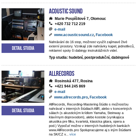
Acoustic Sound
Marie Pospíšilové 7, Olomouc
+420 732 712 219
e-mail
www.acousticsound.cz
,
Facebook
Nahrávání do 16 stop, možnost využít zajímavé živé
externí prostory. Vznikají zde nahrávky kapel, jednotlivců,
Detail studia
reklamní spoty či dabingy instruktážních videí.
Typ studia: hudební, postprodukční, dabingové
AllRecords
Rosinská 477, Rosina
+421 944 245 869
e-mail
www.allrecords.pro
,
Facebook
AllRecords, Recording-Mastering štúdio s možnosťou
nahrávať v interných štúdiach AllR, alebo v koncertných
Detail studia
sálach (s akustickým krídlom Yamaha, Steinway a
klavírnym doprovodom), alebo kostole (vynikajúca
akustika pre filku, kvartetá, klasicka gitara, opera a
pod.) Vypočuť možno v interných hudobných bankách
www.AllRecords.pro Spolupracujeme aj s iným štúdiami
na SK/CZ v
...
více