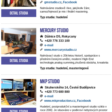
gmstudio.cz
,
Facebook
Nahráváme studiově i live, jakýkoliv žánr,
samozřejmostí je mix i finální mastering.
Detail studia
Typ studia: hudební
Mercury studio
Dálnice D5, Rokycany
+420 776 333 100
e-mail
www.mercurystudio.cz
Nahrávací studo s 20ti letou historií, spolupráce s
předními českými umělci, moderní High-End
Detail studia
technologie,analog summing,zkušená obsluha, kreativita
Typ studia: hudební, masteringové
MKP STUDIO
Skuherského 14, České Budějovice
+420 773 680 880
e-mail
www.mkproduction.cz
,
Facebook
Hudební, postprodukční a masteringové studio vziklo v
roce 2000. Je situováno v podkroví nebytových prostor
Detail studia