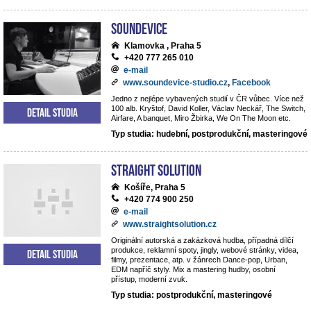
Soundevice
Klamovka , Praha 5
+420 777 265 010
e-mail
www.soundevice-studio.cz
,
Facebook
Jedno z nejlépe vybavených studií v ČR vůbec. Více než
100 alb. Kryštof, David Koller, Václav Neckář, The Switch,
Detail studia
Airfare, A banquet, Miro Žbirka, We On The Moon etc.
Typ studia: hudební, postprodukční, masteringové
Straight Solution
Košíře, Praha 5
+420 774 900 250
e-mail
www.straightsolution.cz
Originální autorská a zakázková hudba, případná dílčí
produkce, reklamní spoty, jingly, webové stránky, videa,
Detail studia
filmy, prezentace, atp. v žánrech Dance-pop, Urban,
EDM napříč styly. Mix a mastering hudby, osobní
přístup, moderní zvuk.
Typ studia: postprodukční, masteringové