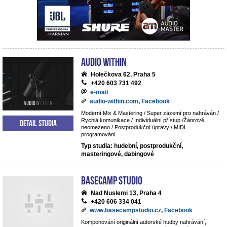
Audio Within
Holečkova 62, Praha 5
+420 603 731 492
e-mail
audio-within.com
,
Facebook
Moderní Mix & Mastering / Super zázemí pro nahráván /
Rychlá komunikace / Individuální přístup /Žánrově
Detail studia
neomezeno / Postprodukční úpravy / MIDI
programování
Typ studia: hudební, postprodukční,
masteringové, dabingové
BaseCamp studio
Nad Nuslemi 13, Praha 4
+420 606 334 041
www.basecampstudio.cz
,
Facebook
Komponování originální autorské hudby nahrávání,