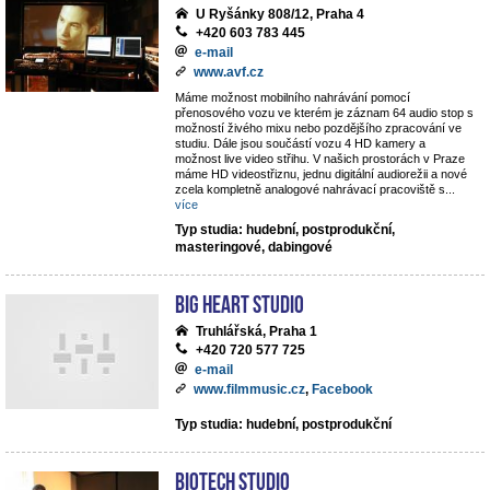
U Ryšánky 808/12, Praha 4
+420 603 783 445
e-mail
www.avf.cz
Máme možnost mobilního nahrávání pomocí
přenosového vozu ve kterém je záznam 64 audio stop s
možností živého mixu nebo pozdějšího zpracování ve
studiu. Dále jsou součástí vozu 4 HD kamery a
možnost live video střihu. V našich prostorách v Praze
máme HD videostřiznu, jednu digitální audiorežii a nové
zcela kompletně analogové nahrávací pracoviště s
...
více
Typ studia: hudební, postprodukční,
masteringové, dabingové
Big Heart Studio
Truhlářská, Praha 1
+420 720 577 725
e-mail
www.filmmusic.cz
,
Facebook
Typ studia: hudební, postprodukční
BIOTECH STUDIO