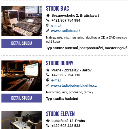
Studio B AC
Sreznevskeho 2, Bratislava 3
+421 907 754 984
e-mail
www.studiobac.sk
Nahravanie, mix, mastering, duplikacia CD a DVD nosicov
od 1 kusa
Detail studia
Typ studia: hudební, postprodukční, masteringové
Studio BUBNY
Praha - Zbraslav, - Jarov
+420 602 294 310
e-mail
www.studiobubny.bluefile.cz
Recording, mix, produkce, remixy ....
Detail studia
Typ studia: hudební
Studio Eleven
Lublaňská 12, Praha
+420 603 443 533