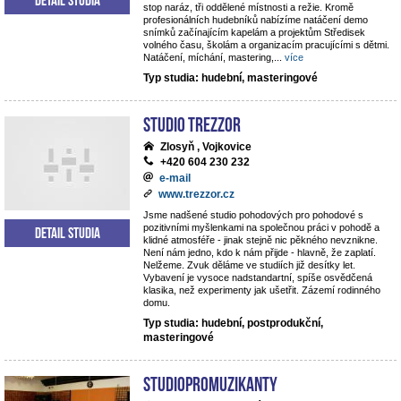
stop naráz, tři oddělené místnosti a režie. Kromě
profesionálních hudebníků nabízíme natáčení demo
snímků začínajícím kapelám a projektům Středisek
volného času, školám a organizacím pracujícími s dětmi.
Natáčení, míchání, mastering,
...
více
Typ studia: hudební, masteringové
STUDIO TREZZOR
Zlosyň , Vojkovice
+420 604 230 232
e-mail
www.trezzor.cz
Jsme nadšené studio pohodových pro pohodové s
pozitivními myšlenkami na společnou práci v pohodě a
Detail studia
klidné atmosféře - jinak stejně nic pěkného nevznikne.
Není nám jedno, kdo k nám přijde - hlavně, že zaplatí.
Nelžeme. Zvuk děláme ve studiích již desítky let.
Vybavení je vysoce nadstandartní, spíše osvědčená
klasika, než experimenty jak ušetřit. Zázemí rodinného
domu.
Typ studia: hudební, postprodukční,
masteringové
StudioPROmuzikanty