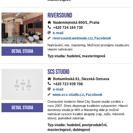
Riversound
Nademlejnská 600/1, Praha
+420 724 164 730
e-mail
riversound.webnode.cz/
,
Facebook
Nahrávání, mix, mastering. Možnost pronájmu studia pro
vlastní nahrávání.
Detail studia
Typ studia: hudební, masteringové
SCS Studio
Bohumínská 61, Slezská Ostrava
+420 723 939 708
e-mail
www.scs-studio.cz
,
Facebook
Ostravské moderní Steel City Sound studio vzniklo v
roce 2007. Dnes disponuje kvalitním vybavením. Hlavní
Detail studia
doménou studia je MIX a Mastering dále je možné
nahrávat vysoce kvalitní akapely (rap, zpěv, mluvené
slovo), jednotlivé nástroje.
Typ studia: hudební, postprodukční,
masteringové, dabingové