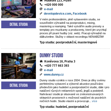
Hudební 123, Plzeň
+420 000 000
e-mail
developdevice.com
,
Facebook
V mém profesionálním, plně vybaveném studiu, se
soustředím výhradně na postprodukci, mixing,
Detail studia
mastering a reamping. Také vytvářím audio presety a
templaty pro muzikanty a producenty, které jim urychlují
proces při psaní hudby (viz. web). Pracuji výhradně na
dálku/online. Služby v oblasti recordingu NENABÍZÍM!
Typ studia: postprodukční, masteringové
Dunny studio
Koněvova 16, Praha 3
+420 777 663 393
e-mail
www.dunny.cz
Dunny studio vzniklo v roce 2004. Dnes je díky svému
perfektnímu vybavení a výborné akustice používáno
Detail studia
především jako hudební a postprodukční studio, dále i pro
natáčení různých reklamních spotů, jinglů a podobně.
Nahrávací studio je situované ve zrekonstruovaných
sklepních prostorech s možností natáčení do pozdních
nočních hodin. Studio vlastní a provozuje
...
více
Typ studia: hudební, postprodukční