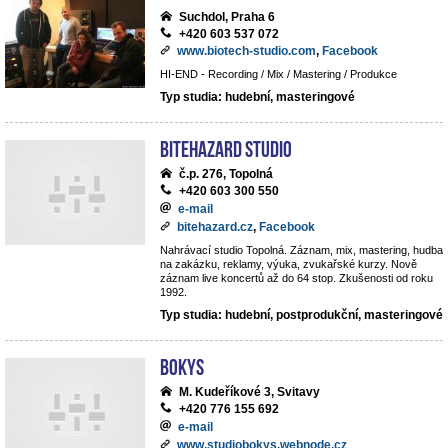
Suchdol, Praha 6
+420 603 537 072
www.biotech-studio.com
,
Facebook
HI-END - Recording / Mix / Mastering / Produkce
Typ studia: hudební, masteringové
BiteHazard Studio
č.p. 276, Topolná
+420 603 300 550
e-mail
bitehazard.cz
,
Facebook
Nahrávací studio Topolná. Záznam, mix, mastering, hudba
na zakázku, reklamy, výuka, zvukařské kurzy. Nově
záznam live koncertů až do 64 stop. Zkušenosti od roku
1992.
Typ studia: hudební, postprodukční, masteringové
BoKys
M. Kudeříkové 3, Svitavy
+420 776 155 692
e-mail
www.studiobokys.webnode.cz