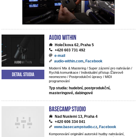
Audio Within
Holečkova 62, Praha 5
+420 603 731 492
e-mail
audio-within.com
,
Facebook
Moderní Mix & Mastering / Super zázemí pro nahráván /
Rychlá komunikace / Individuální přístup /Žánrově
Detail studia
neomezeno / Postprodukční úpravy / MIDI
programování
Typ studia: hudební, postprodukční,
masteringové, dabingové
BaseCamp studio
Nad Nuslemi 13, Praha 4
+420 606 334 041
www.basecampstudio.cz
,
Facebook
Komponování originální autorské hudby nahrávání,