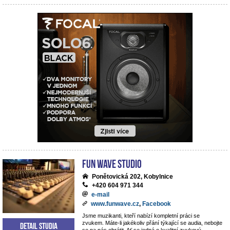
Fun Wave Studio
Ponětovická 202, Kobylnice
+420 604 971 344
e-mail
www.funwave.cz
,
Facebook
Jsme muzikanti, kteří nabízí kompletní práci se
zvukem. Máte-li jakékoliv přání týkající se audia, nebojte
Detail studia