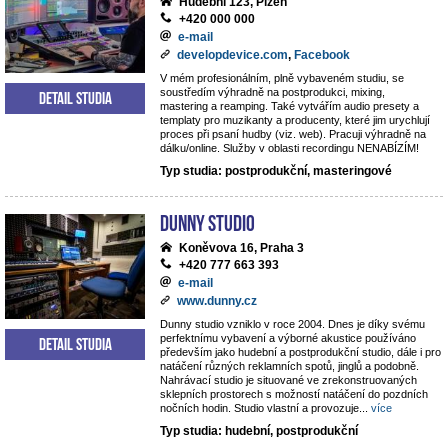
Hudební 123, Plzeň
+420 000 000
e-mail
developdevice.com
,
Facebook
V mém profesionálním, plně vybaveném studiu, se
soustředím výhradně na postprodukci, mixing,
Detail studia
mastering a reamping. Také vytvářím audio presety a
templaty pro muzikanty a producenty, které jim urychlují
proces při psaní hudby (viz. web). Pracuji výhradně na
dálku/online. Služby v oblasti recordingu NENABÍZÍM!
Typ studia: postprodukční, masteringové
Dunny studio
Koněvova 16, Praha 3
+420 777 663 393
e-mail
www.dunny.cz
Dunny studio vzniklo v roce 2004. Dnes je díky svému
perfektnímu vybavení a výborné akustice používáno
Detail studia
především jako hudební a postprodukční studio, dále i pro
natáčení různých reklamních spotů, jinglů a podobně.
Nahrávací studio je situované ve zrekonstruovaných
sklepních prostorech s možností natáčení do pozdních
nočních hodin. Studio vlastní a provozuje
...
více
Typ studia: hudební, postprodukční