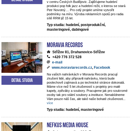
v centru Českých Budějovic. Zajišťujeme hudební
produkci pop folk jazz a hudební režii, o kterou se stará
Petr Novotný.... Pro celý projekt umíme vytvořit
podmínky na míru. Výroba reklamních spotů pro radia
sítě RRM již 15 let.
Typ studia: hudební, postprodukční,
masteringové, dabingové
Moravia Records
Střížov 81, Drahanovice-Střížov
+420 776 372 528
e-mail
www.moraviarecords.cz
,
Facebook
Na vašich nahrávkách v Moravia Records pracují
zkušení lidé, aby připravili nahrávku, která bude
Detail studia
poslechově zajímavá a po technické stránce dokonalá.
Máme více než 5 let zkušeností s projekty pro malé
kapely, zpěváky a soubory. Pracujeme jak pro soukromé
osoby tak pro státní soubory a instituce. Nenabídneme
Vám pouze náš čas, ale také naše bohaté zkušenosti
...
více
Typ studia: hudební, masteringové
NEFKUS Media House