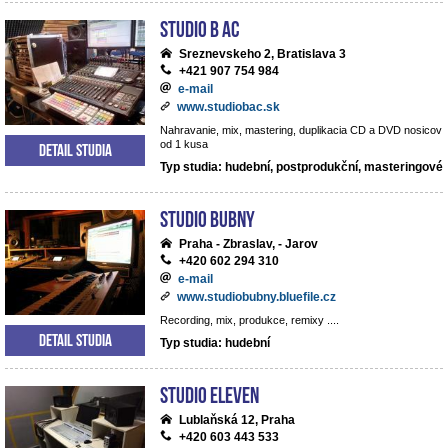
Studio B AC
Sreznevskeho 2, Bratislava 3
+421 907 754 984
e-mail
www.studiobac.sk
Nahravanie, mix, mastering, duplikacia CD a DVD nosicov
od 1 kusa
Detail studia
Typ studia: hudební, postprodukční, masteringové
Studio BUBNY
Praha - Zbraslav, - Jarov
+420 602 294 310
e-mail
www.studiobubny.bluefile.cz
Recording, mix, produkce, remixy ....
Detail studia
Typ studia: hudební
Studio Eleven
Lublaňská 12, Praha
+420 603 443 533