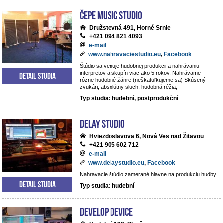
ČePE MUSIC Studio
Družstevná 491, Horné Srnie
+421 094 821 4093
e-mail
www.nahravaciestudio.eu
,
Facebook
Štúdio sa venuje hudobnej produkcii a nahrávaniu
interpretov a skupín viac ako 5 rokov. Nahrávame
Detail studia
rôzne hudobné žánre (neškatuľkujeme sa) Skúsený
zvukári, absolútny sluch, hudobná réžia,
Typ studia: hudební, postprodukční
DeLay studio
Hviezdoslavova 6, Nová Ves nad Žitavou
+421 905 602 712
e-mail
www.delaystudio.eu
,
Facebook
Nahravacie štúdio zamerané hlavne na produkciu hudby.
Detail studia
Typ studia: hudební
Develop Device