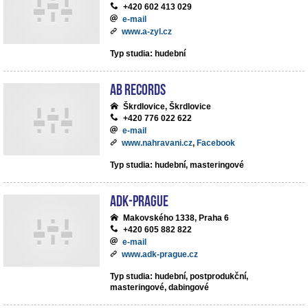
+420 602 413 029
e-mail
www.a-zyl.cz
Typ studia: hudební
AB records
Škrdlovice, Škrdlovice
+420 776 022 622
e-mail
www.nahravani.cz
,
Facebook
Typ studia: hudební, masteringové
ADK-Prague
Makovského 1338, Praha 6
+420 605 882 822
e-mail
www.adk-prague.cz
Typ studia: hudební, postprodukční,
masteringové, dabingové