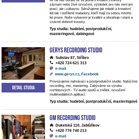
se na nás obrátit. Ať se jedná o kvalitní zvukový
záznam nebo živé ozvučení, výsledek pro nás není jen
prací, ale i zábavou. Sdružujeme jak mladé a kreativní
lidi tak i ostřílené matadory, kteří mají za sebou mnoho
let praxe. Naše vybavení je kvalitní a obsahuje i staré a
vzácné dobové kousky.
Typ studia: hudební, postprodukční,
masteringové, dabingové
Gerys Recording Studio
Sulislav 87, Stříbro
+420 724 621 313
e-mail
www.gerys.cz
,
Facebook
Provozujeme nahrávací a postprodukční studio. Nabízíme
recording, mix, mastering. Zabýváme se výrobu
Detail studia
rozhlasových - TV audio spotů a znělek, ozvučení
multimediálních aplikací.
Typ studia: hudební, postprodukční, masteringové
GM Recording Studio
Dukelská 110, Jablůňkov
+420 776 740 213
e-mail