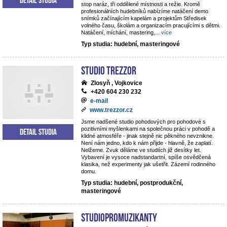
stop naráz, tři oddělené místnosti a režie. Kromě
profesionálních hudebníků nabízíme natáčení demo
snímků začínajícím kapelám a projektům Středisek
volného času, školám a organizacím pracujícími s dětmi.
Natáčení, míchání, mastering,
...
více
Typ studia: hudební, masteringové
STUDIO TREZZOR
Zlosyň , Vojkovice
+420 604 230 232
e-mail
www.trezzor.cz
Jsme nadšené studio pohodových pro pohodové s
pozitivními myšlenkami na společnou práci v pohodě a
Detail studia
klidné atmosféře - jinak stejně nic pěkného nevznikne.
Není nám jedno, kdo k nám přijde - hlavně, že zaplatí.
Nelžeme. Zvuk děláme ve studiích již desítky let.
Vybavení je vysoce nadstandartní, spíše osvědčená
klasika, než experimenty jak ušetřit. Zázemí rodinného
domu.
Typ studia: hudební, postprodukční,
masteringové
StudioPROmuzikanty