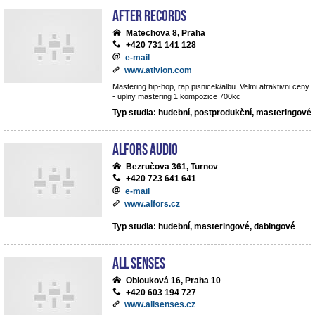
After records
Matechova 8, Praha
+420 731 141 128
e-mail
www.ativion.com
Mastering hip-hop, rap pisnicek/albu. Velmi atraktivni ceny
- uplny mastering 1 kompozice 700kc
Typ studia: hudební, postprodukční, masteringové
ALFORS audio
Bezručova 361, Turnov
+420 723 641 641
e-mail
www.alfors.cz
Typ studia: hudební, masteringové, dabingové
All Senses
Oblouková 16, Praha 10
+420 603 194 727
www.allsenses.cz