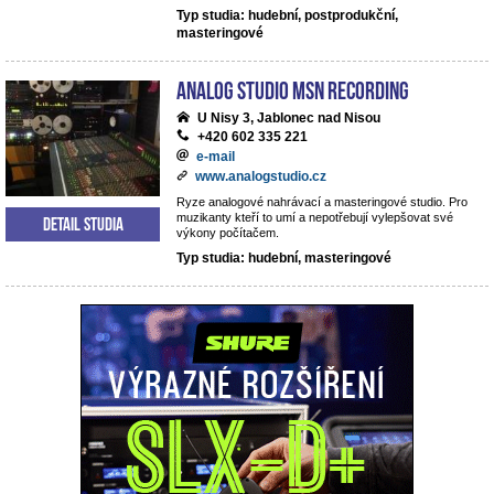
Typ studia: hudební, postprodukční,
masteringové
analog studio MSN recording
U Nisy 3, Jablonec nad Nisou
+420 602 335 221
e-mail
www.analogstudio.cz
Ryze analogové nahrávací a masteringové studio. Pro
muzikanty kteří to umí a nepotřebují vylepšovat své
Detail studia
výkony počítačem.
Typ studia: hudební, masteringové