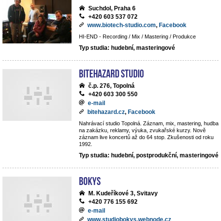
Suchdol, Praha 6
+420 603 537 072
www.biotech-studio.com
,
Facebook
HI-END - Recording / Mix / Mastering / Produkce
Typ studia: hudební, masteringové
BiteHazard Studio
č.p. 276, Topolná
+420 603 300 550
e-mail
bitehazard.cz
,
Facebook
Nahrávací studio Topolná. Záznam, mix, mastering, hudba
na zakázku, reklamy, výuka, zvukařské kurzy. Nově
záznam live koncertů až do 64 stop. Zkušenosti od roku
1992.
Typ studia: hudební, postprodukční, masteringové
BoKys
M. Kudeříkové 3, Svitavy
+420 776 155 692
e-mail
www.studiobokys.webnode.cz