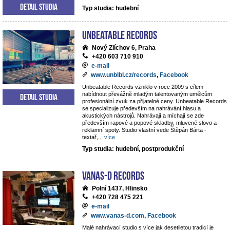
Detail studia
Typ studia: hudební
Unbeatable Records
Nový Zlíchov 6, Praha
+420 603 710 910
e-mail
www.unblbl.cz/records
,
Facebook
Unbeatable Records vzniklo v roce 2009 s cílem
nabídnout převážně mladým talentovaným umělcům
Detail studia
profesionální zvuk za přijatelné ceny. Unbeatable Records
se specializuje především na nahrávání hlasu a
akustických nástrojů. Nahrávají a míchají se zde
především rapové a popové skladby, mluvené slovo a
reklamní spoty. Studio vlastní vede Štěpán Bárta -
textař,
...
více
Typ studia: hudební, postprodukční
VANAS-D Records
Polní 1437, Hlinsko
+420 728 475 221
e-mail
www.vanas-d.com
,
Facebook
Malé nahrávací studio s více jak desetiletou tradicí je