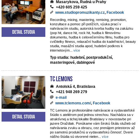
Masarykova, Rudná u Prahy
+420 605 259 425
www.studiopromuzikanty.cz
,
Facebook
Recording, mixing, mastering, remixing, promotion,
konzultace a pomoc při potížích, výuka prací v
nahrávacím studiu, autorská tvorba hudby na zakázku
Detail studia
(pop hit, dance hit, rock hit, hudba k filmovému
dokumentu, hudba k celovečernímu filmu, hudba pro
cvičitelky fitness, relaxační hudba do kadeřnictví, beauty
studia, masážní studia apod, hudební podkres k
internetovým
...
více
Typ studia: hudební, postprodukční,
masteringové, dabingové
TC Lemons
Antolská 4, Bratislava
+421 948 269 279
e-mail
www.tclemons.com/
,
Facebook
TC Lemons je profesionálne nahrávacie a vydavateľské
štúdio s ateliérom pod jednou strechou. Nachádza sa v
Detail studia
atraktívnej a tichej lokalite Bratislavy v novostavbe pri
jazere Draždiak. Ponúkame vám širokú škálu služieb od
nahrávania zvuku a obrazu, cez prenájom priestorov až
po samotnú produkčnú a vydavateľskú činnosť. Dvere
nášho štúdia sú otvorené nielen
...
více