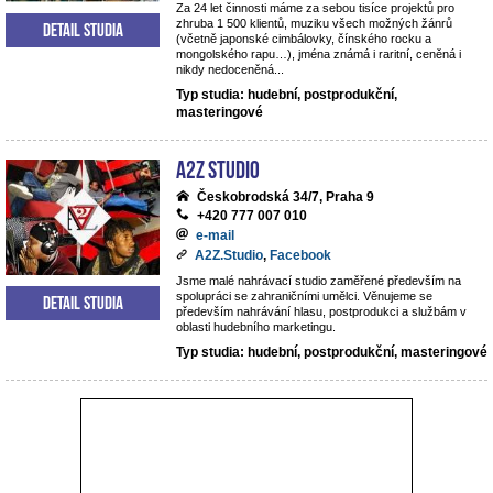
Za 24 let činnosti máme za sebou tisíce projektů pro
zhruba 1 500 klientů, muziku všech možných žánrů
Detail studia
(včetně japonské cimbálovky, čínského rocku a
mongolského rapu…), jména známá i raritní, ceněná i
nikdy nedoceněná...
Typ studia: hudební, postprodukční,
masteringové
A2Z Studio
Českobrodská 34/7, Praha 9
+420 777 007 010
e-mail
A2Z.Studio
,
Facebook
Jsme malé nahrávací studio zaměřené především na
spolupráci se zahraničními umělci. Věnujeme se
Detail studia
především nahrávání hlasu, postprodukci a službám v
oblasti hudebního marketingu.
Typ studia: hudební, postprodukční, masteringové