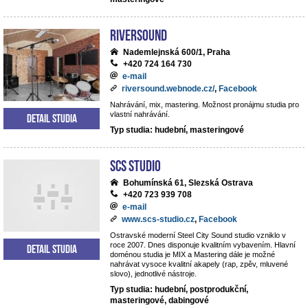
Riversound
Nademlejnská 600/1, Praha
+420 724 164 730
e-mail
riversound.webnode.cz/
,
Facebook
Nahrávání, mix, mastering. Možnost pronájmu studia pro
vlastní nahrávání.
Detail studia
Typ studia: hudební, masteringové
SCS Studio
Bohumínská 61, Slezská Ostrava
+420 723 939 708
e-mail
www.scs-studio.cz
,
Facebook
Ostravské moderní Steel City Sound studio vzniklo v
roce 2007. Dnes disponuje kvalitním vybavením. Hlavní
Detail studia
doménou studia je MIX a Mastering dále je možné
nahrávat vysoce kvalitní akapely (rap, zpěv, mluvené
slovo), jednotlivé nástroje.
Typ studia: hudební, postprodukční,
masteringové, dabingové