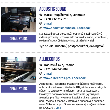
Acoustic Sound
Marie Pospíšilové 7, Olomouc
+420 732 712 219
e-mail
www.acousticsound.cz
,
Facebook
Nahrávání do 16 stop, možnost využít zajímavé živé
externí prostory. Vznikají zde nahrávky kapel, jednotlivců,
Detail studia
reklamní spoty či dabingy instruktážních videí.
Typ studia: hudební, postprodukční, dabingové
AllRecords
Rosinská 477, Rosina
+421 944 245 869
e-mail
www.allrecords.pro
,
Facebook
AllRecords, Recording-Mastering štúdio s možnosťou
nahrávať v interných štúdiach AllR, alebo v koncertných
Detail studia
sálach (s akustickým krídlom Yamaha, Steinway a
klavírnym doprovodom), alebo kostole (vynikajúca
akustika pre filku, kvartetá, klasicka gitara, opera a
pod.) Vypočuť možno v interných hudobných bankách
www.AllRecords.pro Spolupracujeme aj s iným štúdiami
na SK/CZ v
...
více