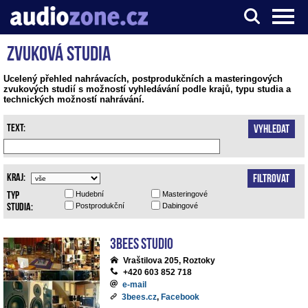
Zvuková studia
Server o digitálním zpracování zvuku
Ucelený přehled nahrávacích, postprodukčních a masteringových
zvukových studií s možností vyhledávání podle krajů, typu studia a
technických možností nahrávání.
Text:
Vyhledat
Kraj:
Filtrovat
Typ
Hudební
Masteringové
studia:
Postprodukční
Dabingové
3bees studio
Vraštilova 205, Roztoky
+420 603 852 718
e-mail
3bees.cz
,
Facebook