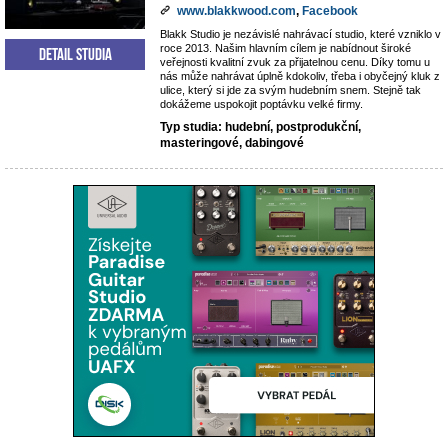
www.blakkwood.com
,
Facebook
Blakk Studio je nezávislé nahrávací studio, které vzniklo v
roce 2013. Našim hlavním cílem je nabídnout široké
Detail studia
veřejnosti kvalitní zvuk za přijatelnou cenu. Díky tomu u
nás může nahrávat úplně kdokoliv, třeba i obyčejný kluk z
ulice, který si jde za svým hudebním snem. Stejně tak
dokážeme uspokojit poptávku velké firmy.
Typ studia: hudební, postprodukční,
masteringové, dabingové