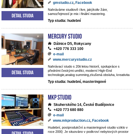
gmstudio.cz
,
Facebook
Nahráváme studiově i live, jakýkoliv žánr,
samozřejmostí je mix i finální mastering.
Detail studia
Typ studia: hudební
Mercury studio
Dálnice D5, Rokycany
+420 776 333 100
e-mail
www.mercurystudio.cz
Nahrávací studo s 20ti letou historií, spolupráce s
předními českými umělci, moderní High-End
Detail studia
technologie,analog summing,zkušená obsluha, kreativita
Typ studia: hudební, masteringové
MKP STUDIO
Skuherského 14, České Budějovice
+420 773 680 880
e-mail
www.mkproduction.cz
,
Facebook
Hudební, postprodukční a masteringové studio vziklo v
roce 2000. Je situováno v podkroví nebytových prostor
Detail studia