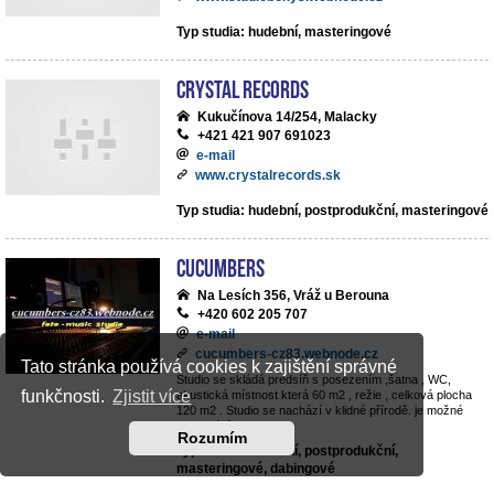
Typ studia: hudební, masteringové
Crystal Records
Kukučínova 14/254, Malacky
+421 421 907 691023
e-mail
www.crystalrecords.sk
Typ studia: hudební, postprodukční, masteringové
cucumbers
Na Lesích 356, Vráž u Berouna
+420 602 205 707
e-mail
cucumbers-cz83.webnode.cz
Tato stránka používá cookies k zajištění správné
Studio se skládá predsíň s posezením ,šatna , WC,
funkčnosti.
Zjistit více
akustická místnost která 60 m2 , režie , celková plocha
120 m2 . Studio se nachází v klidné přírodě. je možné
parkování v objektu .
Rozumím
Typ studia: hudební, postprodukční,
masteringové, dabingové