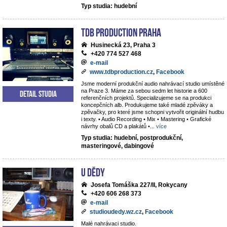
Typ studia: hudební
TdB Production Praha
Husinecká 23, Praha 3
+420 774 527 468
e-mail
www.tdbproduction.cz
,
Facebook
Jsme moderní produkční audio nahrávací studio umístěné
na Praze 3. Máme za sebou sedm let historie a 600
Detail studia
referenčních projektů. Specializujeme se na produkci
koncepčních alb. Produkujeme také mladé zpěváky a
zpěvačky, pro které jsme schopni vytvořit originální hudbu
i texty. • Audio Recording • Mix • Mastering • Grafické
návrhy obalů CD a plakátů •
...
více
Typ studia: hudební, postprodukční,
masteringové, dabingové
U dědy
Josefa Tomáška 227/II, Rokycany
+420 606 268 373
e-mail
studioudedy.wz.cz
,
Facebook
Malé nahrávaci studio.