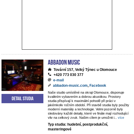
ABBADON Music
Tovární 157, Velký Týnec u Olomouce
+420 773 030 377
e-mail
abbadon-music.com
,
Facebook
Naše studio umístěné na okraji Olomouce, disponuje
kvalitním vybavením a dobrou akustikou. Prostory
Detail studia
studia přispívají k maximální pohodě při práci v
jakémkoliv ročním období. Při stavbě studia byly použity
moderní materiály a technologie. Velmi pozorně byly
sledovány každé detaily, které ve finále mají rozhodující
vliv na celkový zvuk. Našim cílem je umožnit i
...
více
Typ studia: hudební, postprodukční,
masteringové