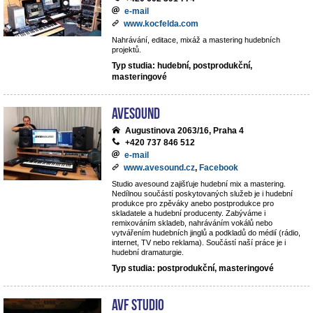
e-mail
www.kocfelda.com
Nahrávání, editace, mixáž a mastering hudebních
projektů.
Typ studia: hudební, postprodukční,
masteringové
avesound
Augustinova 2063/16, Praha 4
+420 737 846 512
e-mail
www.avesound.cz
,
Facebook
Studio avesound zajišťuje hudební mix a mastering.
Nedílnou součástí poskytovaných služeb je i hudební
produkce pro zpěváky anebo postprodukce pro
skladatele a hudební producenty. Zabýváme i
remixováním skladeb, nahráváním vokálů nebo
vytvářením hudebních jinglů a podkladů do médií (rádio,
internet, TV nebo reklama). Součástí naší práce je i
hudební dramaturgie.
Typ studia: postprodukční, masteringové
AVF STUDIO