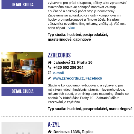
vybaveno pro práci s kapelou, sólisty a ke zpracování
Detail studia
mluveného slova.Je schopné nahrávat 24 stop
současně a celkový počet stop je neomezený.
Zabýváme se autorskou činností - komponováním
hudby pro marketingové a filmové účely. Na přání
zákazníka ozvučíme film, reklamy, znělky aj. Váš text
nebo nápad
...
více
Typ studia: hudební, postprodukční,
masteringové, dabingové
ZZrecords
Jahodová 31, Praha 10
+420 602 286 204
e-mail
www.zzrecords.cz
,
Facebook
Studio je koncipováno, vybudováno a vybaveno pro
nahrávání všech hudebních žánrů, mluveného slova,
Detail studia
reklamních spotů, pro mixing a pro mastering. Studio se
nachází v klidné části Prahy 10 - Zahradní Město.
Parkování je zajištěno.
Typ studia: hudební, postprodukční, masteringové
A-ZYL
Denisova 133/6, Teplice