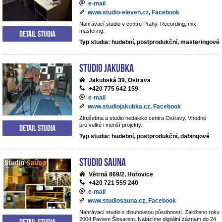
e-mail
www.studio-eleven.cz
,
Facebook
Nahrávací studio v centru Prahy. Recording, mix,
mastering.
Detail studia
Typ studia: hudební, postprodukční, masteringové
Studio Jakubka
Jakubská 39, Ostrava
+420 775 642 159
e-mail
www.studiojakubka.cz
,
Facebook
Zkušebna a studio nedaleko centra Ostravy. Vhodné
pro velké i menší projekty.
Detail studia
Typ studia: hudební, postprodukční, dabingové
Studio Sauna
Větrná 869/2, Hořovice
+420 721 555 240
e-mail
www.studiosauna.cz
,
Facebook
Nahrávací studio s dlouholetou působností. Založeno roku
2004 Pavlem Šlosarem. Nabízíme digitální záznam do 24
Detail studia