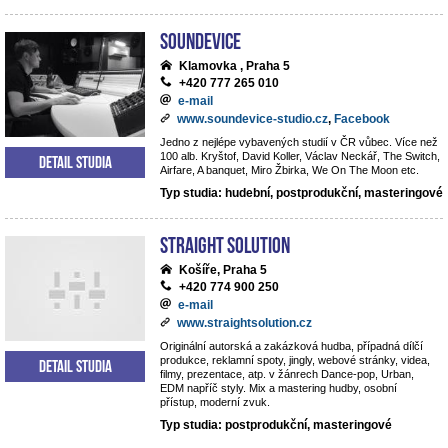
Soundevice
Klamovka , Praha 5
+420 777 265 010
e-mail
www.soundevice-studio.cz
,
Facebook
Jedno z nejlépe vybavených studií v ČR vůbec. Více než
100 alb. Kryštof, David Koller, Václav Neckář, The Switch,
Detail studia
Airfare, A banquet, Miro Žbirka, We On The Moon etc.
Typ studia: hudební, postprodukční, masteringové
Straight Solution
Košíře, Praha 5
+420 774 900 250
e-mail
www.straightsolution.cz
Originální autorská a zakázková hudba, případná dílčí
produkce, reklamní spoty, jingly, webové stránky, videa,
Detail studia
filmy, prezentace, atp. v žánrech Dance-pop, Urban,
EDM napříč styly. Mix a mastering hudby, osobní
přístup, moderní zvuk.
Typ studia: postprodukční, masteringové