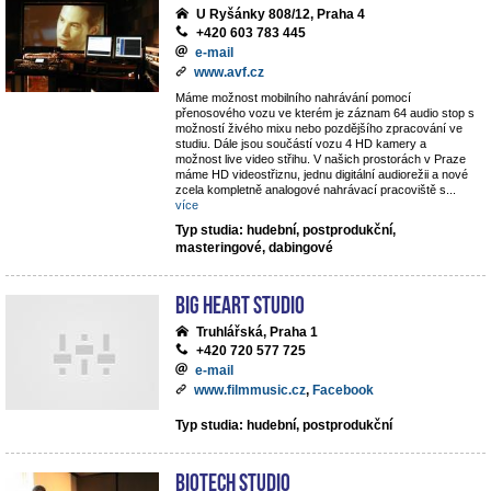
U Ryšánky 808/12, Praha 4
+420 603 783 445
e-mail
www.avf.cz
Máme možnost mobilního nahrávání pomocí
přenosového vozu ve kterém je záznam 64 audio stop s
možností živého mixu nebo pozdějšího zpracování ve
studiu. Dále jsou součástí vozu 4 HD kamery a
možnost live video střihu. V našich prostorách v Praze
máme HD videostřiznu, jednu digitální audiorežii a nové
zcela kompletně analogové nahrávací pracoviště s
...
více
Typ studia: hudební, postprodukční,
masteringové, dabingové
Big Heart Studio
Truhlářská, Praha 1
+420 720 577 725
e-mail
www.filmmusic.cz
,
Facebook
Typ studia: hudební, postprodukční
BIOTECH STUDIO