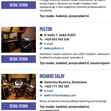
Prodigy sound je hudební studio orientované na vlastní
tvorbu kapel s důrazem na kvalitní hudební režii.
Detail studia
Spolupracuje s těmi nejlepšími místními profesionálními
muzikanty.
Typ studia: hudební, postprodukční
Pulton
K letišti 7, Velké Poříčí
+420 603 542 526
e-mail
www.pulton.cz
Nahrávací studio založené roku 2003 vhodné k nahrávání
hudebních skupin,sborů i jednotlivců.
Detail studia
Typ studia: hudební, postprodukční, masteringové
RICHARD SALAY
Zahorska Bystrica, Bratislava
+420 777 350 365
e-mail
www.richardsalay.com
Music production,mixing,editing,mastering,sound design
Detail studia
Typ studia: hudební, postprodukční,
masteringové