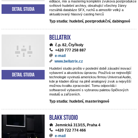
editace, mix a mastering kompletní zvuková postprodukce
světové hudební archivy, obsahující všechny žánry
Detail studia
rozsáhlá databáze SFX, ruchů a atmosfér velký a
aktualizovaný hlasový casting herců
Typ studia: hudební, postprodukční, dabingové
BELLATRIX
č.p. 82, Čtyřkoly
+420 777 258 887
e-mail
www.bellatrix.cz
Hudební studio prošlo v poslední době zásadní inovací
vybavení a akustickou úpravou. Používá se nejnovější
Detail studia
technologie vyvinutá americkou firmou Universal Audio,
kde je kladen důraz na plně analogový zvuk a nejvyšší
možnou kvalitu zpracování. Tomu odpovídá i
softwarové vybavení s vybranou paletou špičkových
modulů a zařízeních.
Typ studia: hudební, masteringové
Blakk Studio
Jemnická 313/15, Praha 4
+420 722 774 466
e-mail