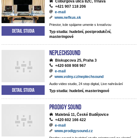
Coburgova ulica 82C, Trnava
+421 907 118 206
e-mail
www.nefkus.sk
Priestor, kde spájame umenie s kreatívou
Detail studia
Typ studia: hudební, postprodukční,
masteringové
NEPLECHSOUND
Biskupcova 25, Praha 3
+420 608 908 967
e-mail
www.volny.cz/neplechsound
Audio-video studio, 24 stop digital, Live nahrávání
Detail studia
Typ studia: hudební, masteringové
Prodigy Sound
Malebná 11, České Budějovice
+420 602 166 422
e-mail
www.prodigysound.cz