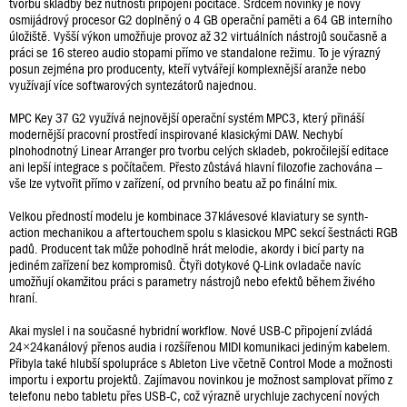
tvorbu skladby bez nutnosti připojení počítače. Srdcem novinky je nový
osmijádrový procesor G2 doplněný o 4 GB operační paměti a 64 GB interního
úložiště. Vyšší výkon umožňuje provoz až 32 virtuálních nástrojů současně a
práci se 16 stereo audio stopami přímo ve standalone režimu. To je výrazný
posun zejména pro producenty, kteří vytvářejí komplexnější aranže nebo
využívají více softwarových syntezátorů najednou.
MPC Key 37 G2 využívá nejnovější operační systém MPC3, který přináší
modernější pracovní prostředí inspirované klasickými DAW. Nechybí
plnohodnotný Linear Arranger pro tvorbu celých skladeb, pokročilejší editace
ani lepší integrace s počítačem. Přesto zůstává hlavní filozofie zachována –
vše lze vytvořit přímo v zařízení, od prvního beatu až po finální mix.
Velkou předností modelu je kombinace 37klávesové klaviatury se synth-
action mechanikou a aftertouchem spolu s klasickou MPC sekcí šestnácti RGB
padů. Producent tak může pohodlně hrát melodie, akordy i bicí party na
jediném zařízení bez kompromisů. Čtyři dotykové Q-Link ovladače navíc
umožňují okamžitou práci s parametry nástrojů nebo efektů během živého
hraní.
Akai myslel i na současné hybridní workflow. Nové USB-C připojení zvládá
24×24kanálový přenos audia i rozšířenou MIDI komunikaci jediným kabelem.
Přibyla také hlubší spolupráce s Ableton Live včetně Control Mode a možnosti
importu i exportu projektů. Zajímavou novinkou je možnost samplovat přímo z
telefonu nebo tabletu přes USB-C, což výrazně urychluje zachycení nových