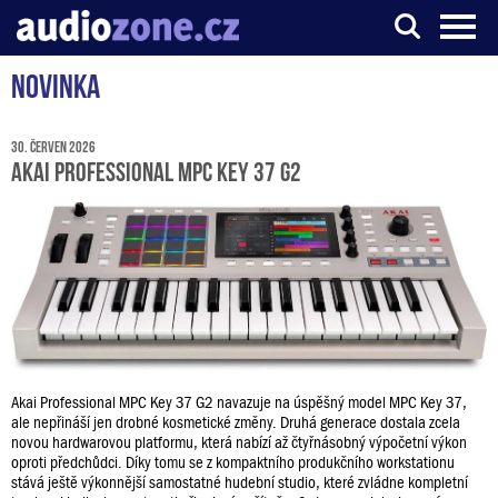
Novinka
Server o digitálním zpracování zvuku
30. červen 2026
Akai Professional MPC Key 37 G2
Akai Professional MPC Key 37 G2 navazuje na úspěšný model MPC Key 37,
ale nepřináší jen drobné kosmetické změny. Druhá generace dostala zcela
novou hardwarovou platformu, která nabízí až čtyřnásobný výpočetní výkon
oproti předchůdci. Díky tomu se z kompaktního produkčního workstationu
stává ještě výkonnější samostatné hudební studio, které zvládne kompletní