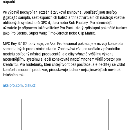
nápadů.
Ve výbavě nechybí ani rozsáhlá zvuková knihovna. Součástí jsou desítky
gigabajtů samplů, šest expanzních balíků a třináct virtuálních nástrojů včetně
oblíbených syntezátorů OPX-4, Jura nebo Sub Factory. Pro náročnější
uživatele je připraven také volitelný Pro Pack, který zpřístupní pokročilé funkce
jako Pro Stems, Super Warp Time-Stretch nebo Clip Matrix.
MPC Key 37 G2 potvrzuje, že Akai Professional pokračuje v rozvoji konceptu
samostatných produkčních stanic. Zachovává vše, co udělalo z původního
modelu oblíbený nástroj producentů, ale díky výrazně vyššímu výkonu,
modernějšímu systému a lepší konektivitě nabízí mnohem větší prostor pro
kreativitu. Pro hudebníky, kteří chtějí tvořit bez počítače, ale nechtějí se vzdát
komfortu moderní produkce, představuje jednu z nejzajímavějších novinek
letošního roku.
akaipro.com
,
disk.cz