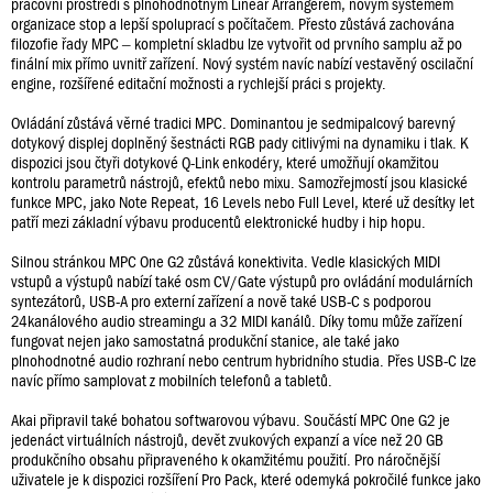
pracovní prostředí s plnohodnotným Linear Arrangerem, novým systémem
organizace stop a lepší spoluprací s počítačem. Přesto zůstává zachována
filozofie řady MPC – kompletní skladbu lze vytvořit od prvního samplu až po
finální mix přímo uvnitř zařízení. Nový systém navíc nabízí vestavěný oscilační
engine, rozšířené editační možnosti a rychlejší práci s projekty.
Ovládání zůstává věrné tradici MPC. Dominantou je sedmipalcový barevný
dotykový displej doplněný šestnácti RGB pady citlivými na dynamiku i tlak. K
dispozici jsou čtyři dotykové Q-Link enkodéry, které umožňují okamžitou
kontrolu parametrů nástrojů, efektů nebo mixu. Samozřejmostí jsou klasické
funkce MPC, jako Note Repeat, 16 Levels nebo Full Level, které už desítky let
patří mezi základní výbavu producentů elektronické hudby i hip hopu.
Silnou stránkou MPC One G2 zůstává konektivita. Vedle klasických MIDI
vstupů a výstupů nabízí také osm CV/Gate výstupů pro ovládání modulárních
syntezátorů, USB-A pro externí zařízení a nově také USB-C s podporou
24kanálového audio streamingu a 32 MIDI kanálů. Díky tomu může zařízení
fungovat nejen jako samostatná produkční stanice, ale také jako
plnohodnotné audio rozhraní nebo centrum hybridního studia. Přes USB-C lze
navíc přímo samplovat z mobilních telefonů a tabletů.
Akai připravil také bohatou softwarovou výbavu. Součástí MPC One G2 je
jedenáct virtuálních nástrojů, devět zvukových expanzí a více než 20 GB
produkčního obsahu připraveného k okamžitému použití. Pro náročnější
uživatele je k dispozici rozšíření Pro Pack, které odemyká pokročilé funkce jako