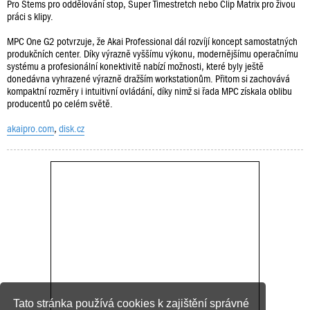
Pro Stems pro oddělování stop, Super Timestretch nebo Clip Matrix pro živou
práci s klipy.
MPC One G2 potvrzuje, že Akai Professional dál rozvíjí koncept samostatných
produkčních center. Díky výrazně vyššímu výkonu, modernějšímu operačnímu
systému a profesionální konektivitě nabízí možnosti, které byly ještě
donedávna vyhrazené výrazně dražším workstationům. Přitom si zachovává
kompaktní rozměry i intuitivní ovládání, díky nimž si řada MPC získala oblibu
producentů po celém světě.
akaipro.com
,
disk.cz
Tato stránka používá cookies k zajištění správné