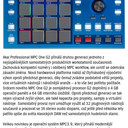
Akai Professional MPC One G2 přináší druhou generaci jednoho z
nejúspěšnějších samostatných produkčních workstationů současnosti.
Zachovává kompaktní rozměry i oblíbený MPC workflow, ale uvnitř se odehrála
zásadní změna. Nová hardwarová platforma nabízí až čtyřnásobný výpočetní
výkon oproti předchozí generaci, díky čemuž zvládne podstatně větší projekty,
více virtuálních nástrojů i náročnější aranže – a to vše bez potřeby počítače.
Srdcem nového MPC One G2 je osmijádrový procesor G2 doplněný o 4 GB
operační paměti a 64 GB interního úložiště. Oproti předchozí generaci se tak
nejen výrazně zvýšil výkon, ale také kapacita pro projekty, samply a virtuální
nástroje. Samostatný provoz nyní umožňuje využít až 32 pluginových nástrojů
současně a pracovat se 16 stereo audio stopami, což ještě před několika lety
patřilo spíše do světa klasických DAW než samostatných hudebních stanic.
Velkou novinkou je operační systém MPC3.9, který přináší modernější