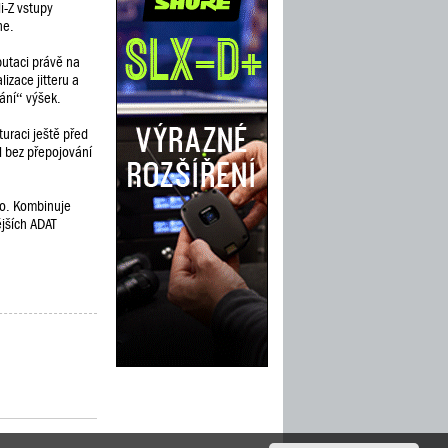
i-Z vstupy
ne.
putaci právě na
izace jitteru a
zání“ výšek.
uraci ještě před
l bez přepojování
io. Kombinuje
ějších ADAT