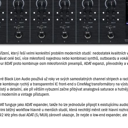
řízení, který řeší velmi konkrétní problém moderních studií: nedostatek kvalitních 
ávat celé bicí, více mikrofonů najednou nebo kombinaci synthů, outboardu a voká
teur 8DAT proto kombinuje osm mikrofonních preampů, ADAT expanzi, převodníky a 
teré Black Lion Audio používá už roky ve svých samostatných channel stripech a ra
e kombinuje rychlý a transparentní IC front-end s CineMag transformátory na výstu
istý a detailní, ale při větším vybuzení začne přibývat analogová saturace a hutněj
ezi moderním a vintage přístupem.
DAT funguje jako ADAT expander, takže ho lze jednoduše připojit k existujícímu audio
lmi běžný workflow hlavně u menších studií, která nechtějí měnit celé hlavní rozhra
2 kHz přes dual ADAT (S/MUX) zároveň ukazuje, že nejde o low-end expander, ale 