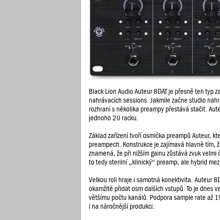
Black Lion Audio Auteur 8DAT je přesně ten typ za
nahrávacích sessions. Jakmile začne studio nahr
rozhraní s několika preampy přestává stačit. Au
jednoho 2U racku.
Základ zařízení tvoří osmička preampů Auteur, k
preampech. Konstrukce je zajímavá hlavně tím, ž
znamená, že při nižším gainu zůstává zvuk velmi č
to tedy sterilní „klinický“ preamp, ale hybrid m
Velkou roli hraje i samotná konektivita. Auteur 8
okamžitě přidat osm dalších vstupů. To je dnes ve
většímu počtu kanálů. Podpora sample rate až 19
i na náročnější produkci.