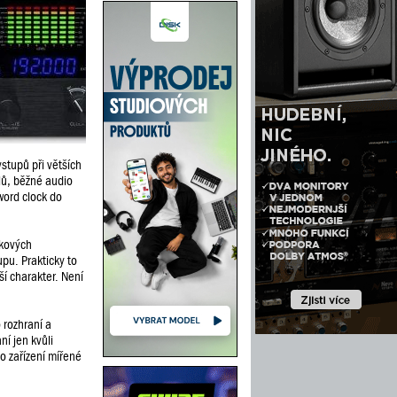
vstupů při větších
lů, běžné audio
word clock do
ckových
pu. Prakticky to
ší charakter. Není
 rozhraní a
ní jen kvůli
o zařízení mířené