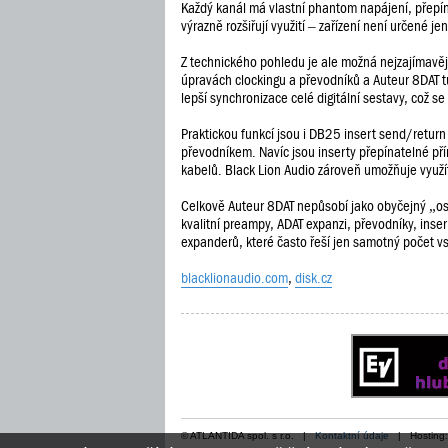
Každý kanál má vlastní phantom napájení, přepíná
výrazně rozšiřují využití – zařízení není určené 
Z technického pohledu je ale možná nejzajímavěj
úpravách clockingu a převodníků a Auteur 8DAT tut
lepší synchronizace celé digitální sestavy, což 
Praktickou funkcí jsou i DB25 insert send/return
převodníkem. Navíc jsou inserty přepínatelné pří
kabelů. Black Lion Audio zároveň umožňuje využít
Celkově Auteur 8DAT nepůsobí jako obyčejný „osm
kvalitní preampy, ADAT expanzi, převodníky, insert
expanderů, které často řeší jen samotný počet vs
blacklionaudio.com
,
disk.cz
© ATLANTIDA spol. s r.o. |
Kontaktní údaje
| Hosting