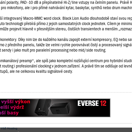
ní polarity, PAD -10 dB a přepínatelné Hi-Z/line vstupy na čelním panelu. Právě H
jen pro mikrofony, ale i pro přímé nahrávání kytar, baskytar, synthů nebo drum machi
ší integrovaný Macro-MMC word clock. Black Lion Audio dlouhodobě staví svou re
o technologii přebírá přímo z jejich samostatných clock jednotek. Cílem je minimal
se může projevit hlavně v přesnějším stereu, čistších transientech a menším „rozma
 konektory. Díky nim lze do každého kanálu zapojit externí kompresory, EQ nebo sat
mo z předního panelu, takže lze velmi rychle porovnávat čistý a procesovaný signá
 sendy i jako mult pro paralelní processing nebo mid/side routing.
ikanálový preamp“, ale spíš jako kompletní rozšiřující centrum pro hybridní stud
 routing i profesionální clocking v jednom zařízení. A právě tím se odlišuje od levn
tupů, ale ne celkovou kvalitu signálové cesty.
:
Váš Hosting