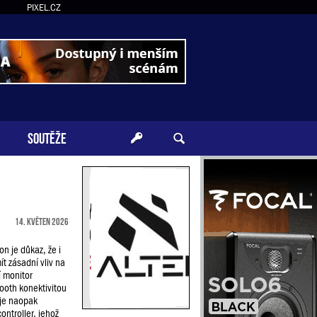
PIXEL.CZ
SOUTĚŽE
14. květen 2026
n je důkaz, že i
t zásadní vliv na
í monitor
ooth konektivitou
je naopak
ontroller, jehož