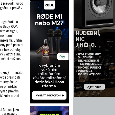
k z převodníku do
ignálu. A právě v
ritage Audio a
elu Baby RAM.
rném designu,
provedení
nzolemi. Vnitřní
tedy plně pasivní
ů a bez potřeby
vý vlastní šum,
inimální možnost
rokový atenuátor
kvůli přesnosti
rollery často
ré při nízkých
evým a pravým
kékoliv pozici
cí funkce jako
 „všestranný