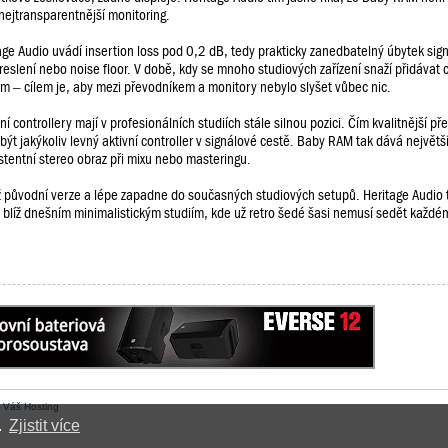
 nejtransparentnější monitoring.
age Audio uvádí insertion loss pod 0,2 dB, tedy prakticky zanedbatelný úbytek sign
reslení nebo noise floor. V době, kdy se mnoho studiových zařízení snaží přidávat
– cílem je, aby mezi převodníkem a monitory nebylo slyšet vůbec nic.
controllery mají v profesionálních studiích stále silnou pozici. Čím kvalitnější př
ýt jakýkoliv levný aktivní controller v signálové cestě. Baby RAM tak dává největš
istentní stereo obraz při mixu nebo masteringu.
ež původní verze a lépe zapadne do současných studiových setupů. Heritage Audio
á blíž dnešním minimalistickým studiím, kde už retro šedé šasi nemusí sedět každé
:
Váš Hosting
.
Zjistit více