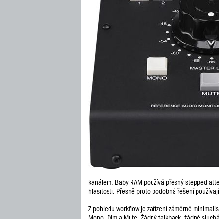
kanálem. Baby RAM používá přesný stepped attenu
hlasitosti. Přesně proto podobná řešení používaj
Z pohledu workflow je zařízení záměrně minimalist
Mono, Dim a Mute. Žádný talkback, žádné sluchát