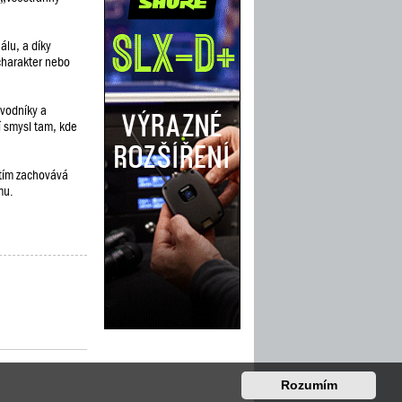
álu, a díky
 charakter nebo
evodníky a
í smysl tam, kde
 tím zachovává
mu.
Rozumím