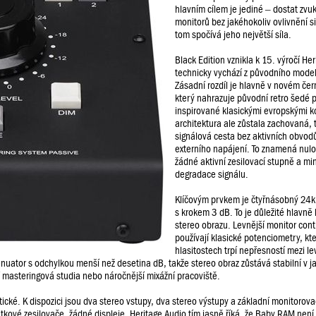
hlavním cílem je jediné – dostat zvu
monitorů bez jakéhokoliv ovlivnění s
tom spočívá jeho největší síla.
Black Edition vznikla k 15. výročí He
technicky vychází z původního mod
Zásadní rozdíl je hlavně v novém če
který nahrazuje původní retro šedé 
inspirované klasickými evropskými ko
architektura ale zůstala zachovaná, 
signálová cesta bez aktivních obvod
externího napájení. To znamená nulo
žádné aktivní zesilovací stupně a m
degradace signálu.
Klíčovým prvkem je čtyřnásobný 24k
s krokem 3 dB. To je důležité hlavně 
stereo obrazu. Levnější monitor cont
používají klasické potenciometry, kte
hlasitostech trpí nepřesností mezi l
ator s odchylkou menší než desetina dB, takže stereo obraz zůstává stabilní v ja
í masteringová studia nebo náročnější mixážní pracoviště.
ické. K dispozici jsou dva stereo vstupy, dva stereo výstupy a základní monitorova
kové zesilovače, žádné displeje. Heritage Audio tím jasně říká, že Baby RAM není