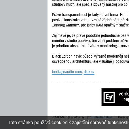
studiový hub“, ale specializovaný nástroj pro co
Právě transparentnost je tady hlavní téma. Herit
pasivní konstrukci zde nevzniká žádné přidané zk
„analog warmth“, jde Baby RAM opačným směrem 
Zajímavé je, že právě podobně jednoduché pasivní 
monitory studio používá, tím větší problém může b
je prioritou absolutní důvěra v monitoring a konz
Black Edition navíc působí výrazně moderněji n
osvědčenou architekturu, ale vizuálně ji posouv
heritageaudio.com
,
disk.cz
© ATLANTIDA spol. s r.o. |
Kontaktní údaje
| Hosting
Tato stránka používá cookies k zajištění správné funkčnosti