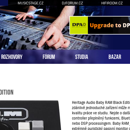
MUSICSTAGE.CZ
DJFORUM.CZ
HIFIROOM.CZ
ROZHOVORY
FÓRUM
STUDIA
BAZAR
dition
Heritage Audio Baby RAM Black Editio
zdánlivě jednoduché zařízení může mí
kvalitu práce ve studiu. Nejde o dalš
controller přeplněný funkcemi, Bluet
nebo DSP processingem. Baby RAM 
extrémně puristický pasivní monitor c