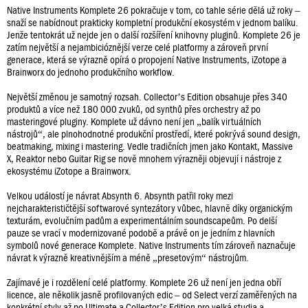
Native Instruments Komplete 26 pokračuje v tom, co tahle série dělá už roky –
snaží se nabídnout prakticky kompletní produkční ekosystém v jednom balíku.
Jenže tentokrát už nejde jen o další rozšíření knihovny pluginů. Komplete 26 je
zatím největší a nejambicióznější verze celé platformy a zároveň první
generace, která se výrazně opírá o propojení Native Instruments, iZotope a
Brainworx do jednoho produkčního workflow.
Největší změnou je samotný rozsah. Collector’s Edition obsahuje přes 340
produktů a více než 180 000 zvuků, od synthů přes orchestry až po
masteringové pluginy. Komplete už dávno není jen „balík virtuálních
nástrojů“, ale plnohodnotné produkční prostředí, které pokrývá sound design,
beatmaking, mixing i mastering. Vedle tradičních jmen jako Kontakt, Massive
X, Reaktor nebo Guitar Rig se nově mnohem výrazněji objevují i nástroje z
ekosystému iZotope a Brainworx.
Velkou událostí je návrat Absynth 6. Absynth patřil roky mezi
nejcharakterističtější softwarové syntezátory vůbec, hlavně díky organickým
texturám, evolučním padům a experimentálním soundscapeům. Po delší
pauze se vrací v modernizované podobě a právě on je jedním z hlavních
symbolů nové generace Komplete. Native Instruments tím zároveň naznačuje
návrat k výrazně kreativnějším a méně „presetovým“ nástrojům.
Zajímavé je i rozdělení celé platformy. Komplete 26 už není jen jedna obří
licence, ale několik jasně profilovaných edic – od Select verzí zaměřených na
konkrétní styly až po Ultimate a Collector’s Edition pro velká studia a