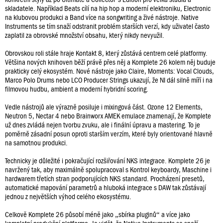
skladatele. Například Beats cílí na hip hop a moderní elektroniku, Electronic
na klubovou produkci a Band více na songwriting a živé nástroje. Native
Instruments se tím snaží odstranit problém starších verzí, kdy uživatel často
zaplatil za obrovské množství obsahu, který nikdy nevyužil.
Obrovskou roli stále hraje Kontakt 8, který zůstává centrem celé platformy.
Většina nových knihoven běží právě přes něj a Komplete 26 kolem něj buduje
prakticky celý ekosystém. Nové nástroje jako Claire, Moments: Vocal Clouds,
Marco Polo Drums nebo LCO Producer Strings ukazují, že NI dál silně míří i na
filmovou hudbu, ambient a moderní hybridní scoring.
Vedle nástrojů ale výrazně posiluje i mixingová část. Ozone 12 Elements,
Neutron 5, Nectar 4 nebo Brainworx AMEK emulace znamenají, že Komplete
už dnes zvládá nejen tvorbu zvuku, ale i finální úpravu a mastering. To je
poměrně zásadní posun oproti starším verzím, které byly orientované hlavně
na samotnou produkci.
Technicky je důležité i pokračující rozšiřování NKS integrace. Komplete 26 je
navržený tak, aby maximálně spolupracoval s Kontrol keyboardy, Maschine i
hardwarem třetích stran podporujících NKS standard. Procházení presetů,
automatické mapování parametrů a hluboká integrace s DAW tak zůstávají
jednou z největších výhod celého ekosystému.
Celkově Komplete 26 působí méně jako „sbírka pluginů“ a více jako