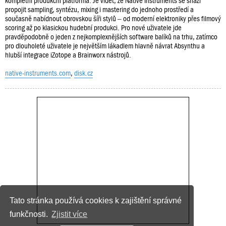
kompletní produkční platforma. Je vidět, že Native Instruments se snaží
propojit sampling, syntézu, mixing i mastering do jednoho prostředí a
současně nabídnout obrovskou šíři stylů – od moderní elektroniky přes filmový
scoring až po klasickou hudební produkci. Pro nové uživatele jde
pravděpodobně o jeden z nejkomplexnějších software balíků na trhu, zatímco
pro dlouholeté uživatele je největším lákadlem hlavně návrat Absynthu a
hlubší integrace iZotope a Brainworx nástrojů.
native-instruments.com
,
disk.cz
Tato stránka používá cookies k zajištění správné
funkčnosti.
Zjistit více