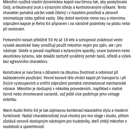
Mikrofon využívá vlastní dynamickou kapsli navrženou tak, aby poskytovala
čistý, artikulovaný zvuk s výraznými středy a kontrolovanými výškami. Tento
charakter pomáhá udržet vokál čitelný i v hlasitém prostředí a zároveň
minimalizuje riziko zpětné vazby. Díky dobré kontrole mimo osu a internímu
odpružení kapsle je Retro 64 připraven i na náročné podmínky na pódiu nebo
při cestování.
Frekvenční rozsah přibližně 50 Hz až 18 kHz a schopnost zvládnout velmi
vysoké akustické tlaky umožňují použít mikrofon nejen pro zpěv, ale i pro
nástroje. Dobře si poradí například s kytarovými aparáty, snare bubnem nebo
akustickou kytarou, kde dokáže zachytit vyvážený poměr basů, středů a výšek
bez agresivního charakteru.
Konstrukce je navržena s důrazem na dlouhou životnost a odolnost při
každodenním používání. Pevné kovové tělo chrání kapsli při transportu i při
živých vystoupeních a vnitřní odpružení pomáhá minimalizovat mechanické
vibrace. Mikrofon je dostupný v několika provedeních, například v matně
černé nebo chromované variantě, což ještě více podtrhuje jeho vintage
estetiku.
Warm Audio Retro 64 je tak zajímavou kombinací klasického stylu a moderní
funkčnosti. Nabízí charakteristický zvuk vhodný pro live stage i studio, přitom
zůstává cenově dostupným nástrojem pro hudebníky, kteří chtějí mikrofon s
osobitostí a spolehlivostí.