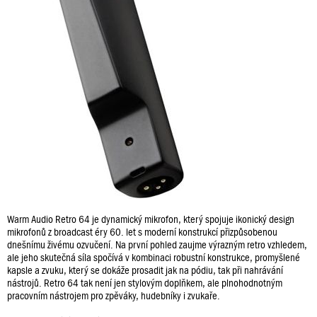
Warm Audio Retro 64 je dynamický mikrofon, který spojuje ikonický design
mikrofonů z broadcast éry 60. let s moderní konstrukcí přizpůsobenou
dnešnímu živému ozvučení. Na první pohled zaujme výrazným retro vzhledem,
ale jeho skutečná síla spočívá v kombinaci robustní konstrukce, promyšlené
kapsle a zvuku, který se dokáže prosadit jak na pódiu, tak při nahrávání
nástrojů. Retro 64 tak není jen stylovým doplňkem, ale plnohodnotným
pracovním nástrojem pro zpěváky, hudebníky i zvukaře.