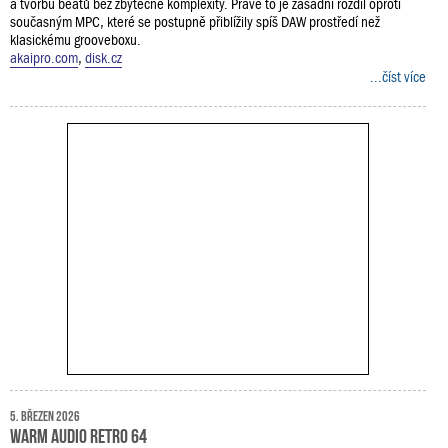
a tvorbu beatů bez zbytečné komplexity. Právě to je zásadní rozdíl oproti
současným MPC, které se postupně přiblížily spíš DAW prostředí než
klasickému grooveboxu.
akaipro.com
,
disk.cz
...číst více
5. březen 2026
Warm Audio Retro 64