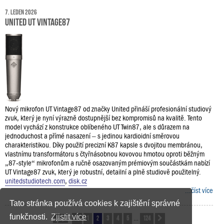
7. leden 2026
United UT Vintage87
Nový mikrofon UT Vintage87 od značky United přináší profesionální studiový
zvuk, který je nyní výrazně dostupnější bez kompromisů na kvalitě. Tento
model vychází z konstrukce oblíbeného UT Twin87, ale s důrazem na
jednoduchost a přímé nasazení – s jedinou kardioidní směrovou
charakteristikou. Díky použití precizní K87 kapsle s dvojitou membránou,
vlastnímu transformátoru s čtyřnásobnou kovovou hmotou oproti běžným
„87‑style“ mikrofonům a ručně osazovaným prémiovým součástkám nabízí
UT Vintage87 zvuk, který je robustní, detailní a plně studiově použitelný.
unitedstudiotech.com
,
disk.cz
...číst více
Tato stránka používá cookies k zajištění správné
funkčnosti.
Zjistit více
1
2
3
4
5
124
Stránka
Předchozí
2
z
124
Další
…