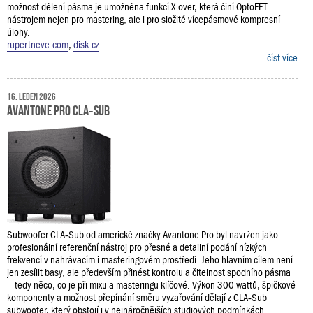
možnost dělení pásma je umožněna funkcí X-over, která činí OptoFET
nástrojem nejen pro mastering, ale i pro složité vícepásmové kompresní
úlohy.
rupertneve.com
,
disk.cz
...číst více
16. leden 2026
Avantone Pro CLA‑Sub
Subwoofer CLA‑Sub od americké značky Avantone Pro byl navržen jako
profesionální referenční nástroj pro přesné a detailní podání nízkých
frekvencí v nahrávacím i masteringovém prostředí. Jeho hlavním cílem není
jen zesílit basy, ale především přinést kontrolu a čitelnost spodního pásma
– tedy něco, co je při mixu a masteringu klíčové. Výkon 300 wattů, špičkové
komponenty a možnost přepínání směru vyzařování dělají z CLA‑Sub
subwoofer, který obstojí i v nejnáročnějších studiových podmínkách.