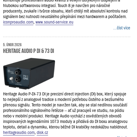
kombinuje profesionální audio kvalitu s velkým dotykovým displejem a
hlubokou softwarovou integrací. Touch 8 je navržen pro náročné
producenty, zvukaře i tvůrce obsahu, kteří chtějí mít absolutní kontrolu nad
signálem bez nutnosti neustálého přepínání mezi hardwarem a počítačem.
iconproaudio.com
,
www.sound-service.eu
...číst více
5. únor 2026
Heritage Audio P DI & 73 DI
Heritage Audio P-DI-73 DI je precizní direct injection (DI) box, který spojuje
to nejlepší z analogové tradice s moderní potřebou čistého a bezšumého
přenosu signálu. Tento model je navržen tak, aby se stal nedílnou součástí
profesionálního signálového řetězce – ať už pracuješ ve studiu, na pódiu
nebo v mobilní produkci. Heritage Audio vychází z osvědčených obvodů
inspirovaných legendárními 1073 moduly a přidává do DI boxu analogovou
teplotu, detail a dynamiku, kterou běžné DI krabičky nedokážou nabídnout.
heritageaudio.com
,
disk.cz