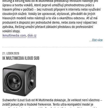
ReSing a ReSing MAX od IK Multimedia představují revoluční nástroje pro
úpravu a tvorbu vokálů, které poprvé umožňují plnohodnotnou práci s
hlasem přímo v počítači – bez nutnosti připojení k internetu nebo využívání
cloudových služeb. Vokály lze upravovat, stylizovat, převádět do jiných
hlasových modelů nebo nástrojů a to vše s okamžitou odezvou. Ať už má
producent k dispozici jen jednoduché demo, nebo zcela nový nápad bez
zpěváka, ReSing umožní přetavit základní představu do profesionální
vokální stopy.
ikmultimedia.com
,
disk.cz
...číst více
21. leden 2026
IK Multimedia iLoud Sub
Subwoofer iLoud Sub od IK Multimedia dokazuje, že velikost není všechno –
zvlášť pokud jde o hluboké frekvence. Tento ultra-kompaktní model je