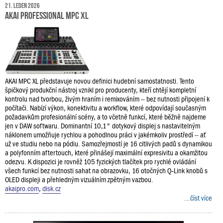
21. leden 2026
AKAI Professional MPC XL
AKAI MPC XL představuje novou definici hudební samostatnosti. Tento
špičkový produkční nástroj vznikl pro producenty, kteří chtějí kompletní
kontrolu nad tvorbou, živým hraním i remixováním – bez nutnosti připojení k
počítači. Nabízí výkon, konektivitu a workflow, které odpovídají současným
požadavkům profesionální scény, a to včetně funkcí, které běžně najdeme
jen v DAW softwaru. Dominantní 10,1" dotykový displej s nastavitelným
náklonem umožňuje rychlou a pohodlnou práci v jakémkoliv prostředí – ať
už ve studiu nebo na pódiu. Samozřejmostí je 16 citlivých padů s dynamikou
a polyfonním aftertouch, které přinášejí maximální expresivitu a okamžitou
odezvu. K dispozici je rovněž 105 fyzických tlačítek pro rychlé ovládání
všech funkcí bez nutnosti sahat na obrazovku, 16 otočných Q‑Link knobů s
OLED displeji a přehledným vizuálním zpětným vazbou.
akaipro.com
,
disk.cz
...číst více