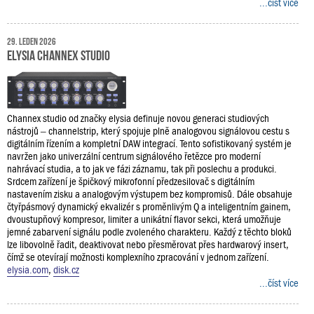
...číst více
29. leden 2026
Elysia channex studio
Channex studio od značky elysia definuje novou generaci studiových
nástrojů – channelstrip, který spojuje plně analogovou signálovou cestu s
digitálním řízením a kompletní DAW integrací. Tento sofistikovaný systém je
navržen jako univerzální centrum signálového řetězce pro moderní
nahrávací studia, a to jak ve fázi záznamu, tak při poslechu a produkci.
Srdcem zařízení je špičkový mikrofonní předzesilovač s digitálním
nastavením zisku a analogovým výstupem bez kompromisů. Dále obsahuje
čtyřpásmový dynamický ekvalizér s proměnlivým Q a inteligentním gainem,
dvoustupňový kompresor, limiter a unikátní flavor sekci, která umožňuje
jemné zabarvení signálu podle zvoleného charakteru. Každý z těchto bloků
lze libovolně řadit, deaktivovat nebo přesměrovat přes hardwarový insert,
čímž se otevírají možnosti komplexního zpracování v jednom zařízení.
elysia.com
,
disk.cz
...číst více