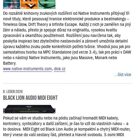
Do rozsáhlé knihovny zvukových rozšíření od Native Instruments přibývají tři
nové tituly, které posouvají hranice elektronické produkce a beatmakingu –
Timeless Glow, Drift Theory a Infinite Escape. Každý z nich je zaměřen na jiný
žánr a náladu, přesto je spojuje důraz na originalitu, vysokou kvalitu
zpracování a okamžitou použitelnost. Rozšíření jsou navržena tak, aby
poskytla inspiraci bez zbytečného nastavování a zároveň umožnila detailní
úpravu každého zvuku podle konkrétních potřeb tvůrce. Vhodná jsou jak pro
samostatnou tvorbu na MPC Standalone (od verze 3.4), tak pro práci v DAW
nebo s nástroji Native Instruments, jako jsou Massive, Monark nebo
Battery.
www.native-instruments.com
,
disk.cz
...číst více
8. leden 2026
Black Lion Audio MIDI Eight
Pokud se vám ve studiu nebo na pódiu začínají hromadit MIDI kabely,
kontrolery, syntezátory a další zařízení, je čas to vzít do vlastních rukou – a
to doslova. MIDI Eight od Black Lion Audio je kompaktní a chytrý MIDI router,
který vnese do vaší sestavy řád, přehled a hlavně svobodu. S osmi MIDI