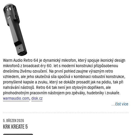
Warm Audio Retro 64 je dynamický mikrofon, který spojuje ikonický design
mikrofonů z broadcast éry 60. let s moderní konstrukcí přizpůsobenou
dnešnímu živému ozvučení. Na první pohled zaujme výrazným retro
vzhledem, ale jeho skutečná síla spočívá v kombinaci robustní konstrukce,
promyšlené kapsle a zvuku, který se dokáže prosadit jak na pódiu, tak při
nahrávání nástrojů. Retro 64 tak není jen stylovým doplňkem, ale
plnohodnotným pracovním nástrojem pro zpěváky, hudebníky i zvukaře.
warmaudio.com
,
disk.cz
...číst více
5. březen 2026
KRK Kreate 5