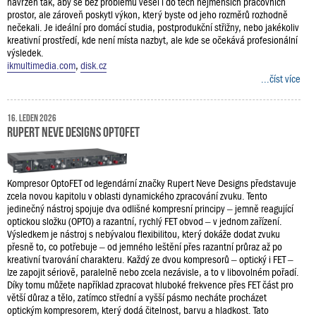
navržen tak, aby se bez problémů vešel i do těch nejmenších pracovních
prostor, ale zároveň poskytl výkon, který byste od jeho rozměrů rozhodně
nečekali. Je ideální pro domácí studia, postprodukční střižny, nebo jakékoliv
kreativní prostředí, kde není místa nazbyt, ale kde se očekává profesionální
výsledek.
ikmultimedia.com
,
disk.cz
...číst více
16. leden 2026
Rupert Neve Designs OptoFET
Kompresor OptoFET od legendární značky Rupert Neve Designs představuje
zcela novou kapitolu v oblasti dynamického zpracování zvuku. Tento
jedinečný nástroj spojuje dva odlišné kompresní principy – jemně reagující
optickou složku (OPTO) a razantní, rychlý FET obvod – v jednom zařízení.
Výsledkem je nástroj s nebývalou flexibilitou, který dokáže dodat zvuku
přesně to, co potřebuje – od jemného leštění přes razantní průraz až po
kreativní tvarování charakteru. Každý ze dvou kompresorů – optický i FET –
lze zapojit sériově, paralelně nebo zcela nezávisle, a to v libovolném pořadí.
Díky tomu můžete například zpracovat hluboké frekvence přes FET část pro
větší důraz a tělo, zatímco střední a vyšší pásmo necháte procházet
optickým kompresorem, který dodá čitelnost, barvu a hladkost. Tato