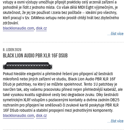
vstupy a osmi výstupy umožňuje připojit prakticky celý arzenál zařízení a
pohodlně je řídit z jednoho místa. Co však dělá MIDI Eight výjimečným, je
skutečnost, že jej lze používat i zcela bez počítače – ideální pro všechny,
kteří pracují v tzv. DAWless setupu nebo prostě chtějí hrát bez zbytečného
zdržování.
blacklionaudio.com
,
disk.cz
...číst více
8. leden 2026
Black Lion Audio PBR XLR 16F DSub
Pokud hledáte elegantní a přehledné řešení pro připojení až šestnácti
mikrofonů nebo jiných zařízení ve studiu, Black Lion Audio PBR XLR 16F
DSub je patchbay, na který se můžete spolehnout. Tento 1U patchbay je
navržen tak, aby vašemu pracovisku přinesl nejen přehlednější kabeláž, ale
také vysokou kvalitu signálové cesty bez degradace zvuku. Díky šestnácti
symetrickým XLRf vstupům s pozlacenými kontakty a dvěma zadním DB25
rozhraním pro připojení ke směšovači či zvukové kartě poskytuje PBR XLR
16F DSub robustní a stabilní propojení mezi jednotlivými komponenty.
blacklionaudio.com
,
disk.cz
...číst více