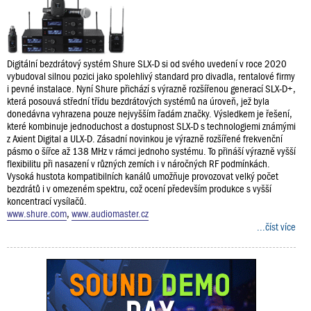
Digitální bezdrátový systém Shure SLX-D si od svého uvedení v roce 2020
vybudoval silnou pozici jako spolehlivý standard pro divadla, rentalové firmy
i pevné instalace. Nyní Shure přichází s výrazně rozšířenou generací SLX-D+,
která posouvá střední třídu bezdrátových systémů na úroveň, jež byla
donedávna vyhrazena pouze nejvyšším řadám značky. Výsledkem je řešení,
které kombinuje jednoduchost a dostupnost SLX-D s technologiemi známými
z Axient Digital a ULX-D. Zásadní novinkou je výrazně rozšířené frekvenční
pásmo o šířce až 138 MHz v rámci jednoho systému. To přináší výrazně vyšší
flexibilitu při nasazení v různých zemích i v náročných RF podmínkách.
Vysoká hustota kompatibilních kanálů umožňuje provozovat velký počet
bezdrátů i v omezeném spektru, což ocení především produkce s vyšší
koncentrací vysílačů.
www.shure.com
,
www.audiomaster.cz
...číst více