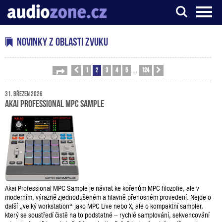
Server o digitálním zpracování zvuku
Novinky z oblasti zvuku
1
2
3
4
5
124
Stránka
Předchozí
2
z
124
Další
…
31. březen 2026
AKAI Professional MPC Sample
Akai Professional MPC Sample je návrat ke kořenům MPC filozofie, ale v
moderním, výrazně zjednodušeném a hlavně přenosném provedení. Nejde o
další „velký workstation“ jako MPC Live nebo X, ale o kompaktní sampler,
který se soustředí čistě na to podstatné – rychlé samplování, sekvencování