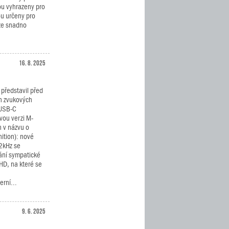
ou vyhrazeny pro
u určeny pro
lze snadno
16. 8. 2025
představil před
h zvukových
 USB-C
vou verzi M-
n v názvu o
nition): nové
2kHz se
vání sympatické
HD, na které se
rní...
9. 6. 2025