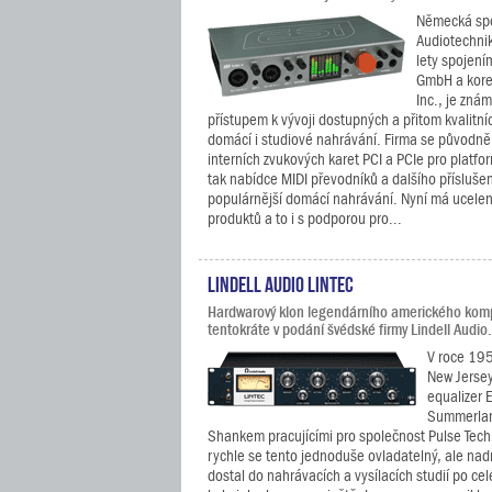
Německá spo
Audiotechnik
lety spojení
GmbH a kore
Inc., je zná
přístupem k vývoji dostupných a přitom kvalitní
domácí i studiové nahrávání. Firma se původně
interních zvukových karet PCI a PCIe pro platf
tak nabídce MIDI převodníků a dalšího příslušen
populárnější domácí nahrávání. Nyní má ucele
produktů a to i s podporou pro...
Lindell Audio LiNTEC
Hardwarový klon legendárního amerického kom
tentokráte v podání švédské firmy Lindell Audio.
V roce 195
New Jersey
equalizer 
Summerla
Shankem pracujícími pro společnost Pulse Tech
rychle se tento jednoduše ovladatelný, ale nad
dostal do nahrávacích a vysílacích studií po ce