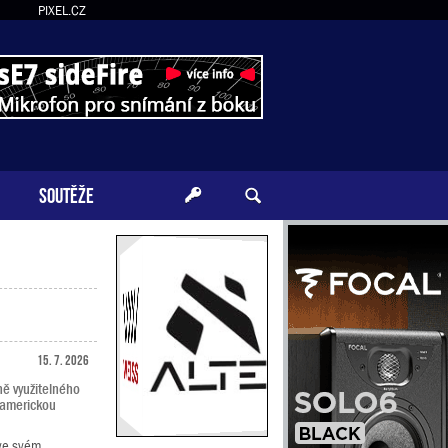
PIXEL.CZ
SOUTĚŽE
15. 7. 2026
ě využitelného
 americkou
 ve svém