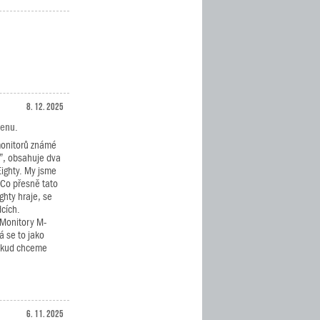
8. 12. 2025
cenu.
monitorů známé
”, obsahuje dva
Eighty. My jsme
. Co přesně tato
ghty hraje, se
dcích.
 Monitory M-
á se to jako
pokud chceme
6. 11. 2025