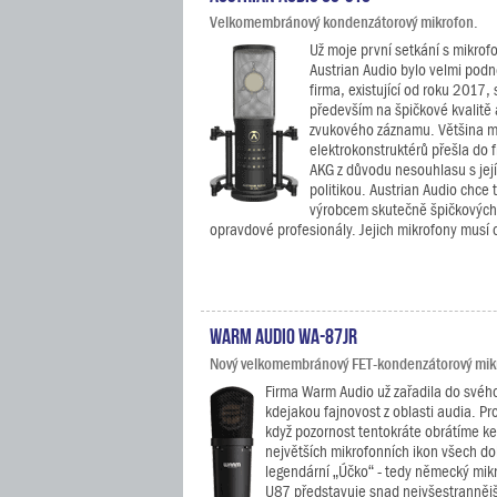
Velkomembránový kondenzátorový mikrofon.
Už moje první setkání s mikrof
Austrian Audio bylo velmi podně
firma, existující od roku 2017,
především na špičkové kvalitě 
zvukového záznamu. Většina 
elektrokonstruktérů přešla do 
AKG z důvodu nesouhlasu s její 
politikou. Austrian Audio chce t
výrobcem skutečně špičkových
opravdové profesionály. Jejich mikrofony musí ob
Warm Audio WA-87jr
Nový velkomembránový FET-kondenzátorový mikro
Firma Warm Audio už zařadila do svéh
kdejakou fajnovost z oblasti audia. Pro
když pozornost tentokráte obrátíme ke
největších mikrofonních ikon všech do
legendární „Účko“ - tedy německý mi
U87 představuje snad nejvšestrannějš