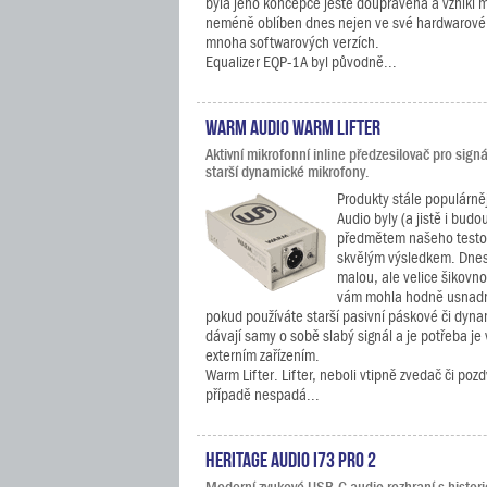
byla jeho koncepce ještě doupravena a vznikl m
neméně oblíben dnes nejen ve své hardwarové 
mnoha softwarových verzích.
Equalizer EQP-1A byl původně...
Warm Audio Warm Lifter
Aktivní mikrofonní inline předzesilovač pro sign
starší dynamické mikrofony.
Produkty stále populárně
Audio byly (a jistě i budo
předmětem našeho testov
skvělým výsledkem. Dnes 
malou, ale velice šikovno
vám mohla hodně usnadni
pokud používáte starší pasivní páskové či dyna
dávají samy o sobě slabý signál a je potřeba je
externím zařízením.
Warm Lifter. Lifter, neboli vtipně zvedač či po
případě nespadá...
Heritage Audio i73 PRO 2