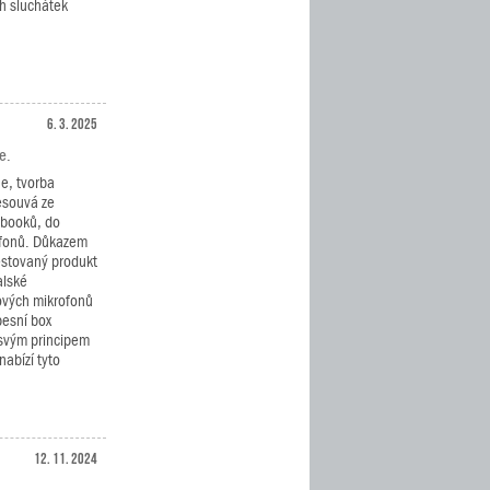
h sluchátek
6. 3. 2025
e.
ne, tvorba
esouvá ze
ebooků, do
lefonů. Důkazem
estovaný produkt
alské
ových mikrofonů
pesní box
 svým principem
abízí tyto
12. 11. 2024