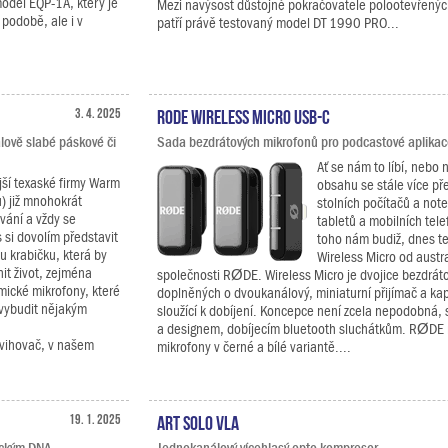
odel EQP-1A, který je
Mezi navýsost důstojné pokračovatele polootevřenýc
podobě, ale i v
patří právě testovaný model DT 1990 PRO...
3. 4. 2025
RODE Wireless Micro USB-C
álově slabé páskové či
Sada bezdrátových mikrofonů pro podcastové aplikac
Ať se nám to líbí, nebo 
jší texaské firmy Warm
obsahu se stále více př
u) již mnohokrát
stolních počítačů a not
ání a vždy se
tabletů a mobilních te
si dovolím představit
toho nám budiž, dnes t
u krabičku, která by
Wireless Micro od austr
t život, zejména
společnosti RØDE. Wireless Micro je dvojice bezdrát
mické mikrofony, které
doplněných o dvoukanálový, miniaturní přijímač a ka
 vybudit nějakým
sloužící k dobíjení. Koncepce není zcela nepodobná,
a designem, dobíjecím bluetooth sluchátkům. RØDE n
zdvihovač, v našem
mikrofony v černé a bílé variantě....
19. 1. 2025
ART SOLO VLA