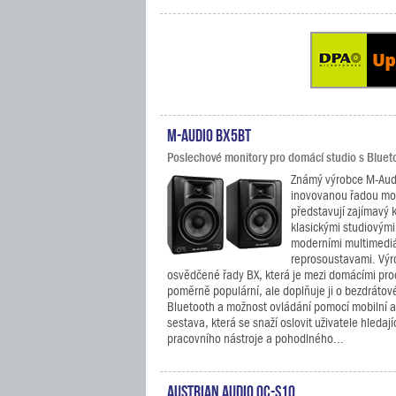
M-Audio BX5BT
Poslechové monitory pro domácí studio s Blueto
Známý výrobce M-Audio
inovovanou řadou mon
představují zajímavý
klasickými studiovými
moderními multimediá
reprosoustavami. Výr
osvědčené řady BX, která je mezi domácími pr
poměrně populární, ale doplňuje ji o bezdrátové
Bluetooth a možnost ovládání pomocí mobilní a
sestava, která se snaží oslovit uživatele hledaj
pracovního nástroje a pohodlného...
Austrian Audio OC-S10