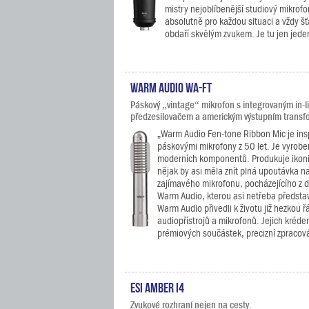
mistry nejoblíbenější studiový mikrof
absolutně pro každou situaci a vždy š
obdaří skvělým zvukem. Je tu jen jeden
Warm Audio WA-FT
Páskový „vintage“ mikrofon s integrovaným in-l
předzesilovačem a americkým výstupním trans
„Warm Audio Fen-tone Ribbon Mic je ins
páskovými mikrofony z 50 let. Je vyrobe
moderních komponentů. Produkuje ikonic
nějak by asi měla znít plná upoutávka na
zajímavého mikrofonu, pocházejícího z d
Warm Audio, kterou asi netřeba představ
Warm Audio přivedli k životu již hezkou 
audiopřístrojů a mikrofonů. Jejich krédem
prémiových součástek, precizní zpracová
ESI Amber i4
Zvukové rozhraní nejen na cesty.