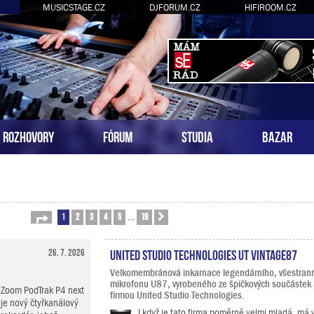
MUSICSTAGE.CZ
DJFORUM.CZ
HIFIROOM.CZ
ROZHOVORY
FÓRUM
STUDIA
BAZAR
1
2
3
4
5
19
Stránka
1
z
19
Další
…
26. 7. 2026
United Studio Technologies UT Vintage87
Velkomembránová inkarnace legendárního, všestrann
mikrofonu U87, vyrobeného ze špičkových součástek
Zoom PodTrak P4 next
firmou United Studio Technologies.
je nový čtyřkanálový
I když je tato firma poměrně velmi mladá, má