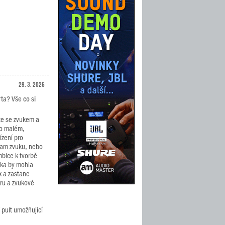
29. 3. 2026
rta? Vše co si
te se zvukem a
po malém,
zení pro
nam zvuku, nebo
bice k tvorbě
nka by mohla
x a zastane
éru a zvukové
 pult umožňující