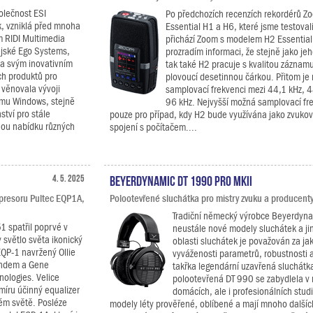
lečnost ESI
Po předchozích recenzích rekordérů Z
, vzniklá před mnoha
Essential H1 a H6, které jsme testoval
m RIDI Multimedia
přichází Zoom s modelem H2 Essential
jské Ego Systems,
prozradím informaci, že stejně jako je
ma svým inovativním
tak také H2 pracuje s kvalitou záznamu
ch produktů pro
plovoucí desetinnou čárkou. Přitom je 
 věnovala vývoji
samplovací frekvenci mezi 44,1 kHz, 
ormu Windows, stejně
96 kHz. Nejvyšší možná samplovací fre
ství pro stále
pouze pro případ, kdy H2 bude využívána jako zvukov
nou nabídku různých
spojení s počítačem....
4. 5. 2025
Beyerdynamic DT 1990 PRO MKII
presoru Pultec EQP1A,
Polootevřené sluchátka pro mistry zvuku a producenty
Tradiční německý výrobce Beyerdyna
1 spatřil poprvé v
neustále nové modely sluchátek a ji
 světlo světa ikonický
oblasti sluchátek je považován za jak
EQP-1 navržený Ollie
vyváženosti parametrů, robustnosti 
ndem a Gene
takřka legendární uzavřená sluchátk
nologies. Velice
polootevřená DT 990 se zabydlela 
míru účinný equalizer
domácích, ale i profesionálních studi
lém světě. Posléze
modely léty prověřené, oblíbené a mají mnoho další