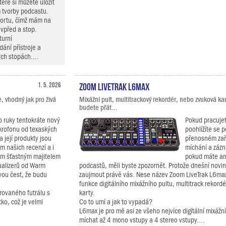
teré si můžete uložit
 tvorby podcastu.
portu, čímž mám na
 vpřed a stop.
turní
ání přístroje a
ch stopách....
1. 5. 2026
Zoom LiveTrak L6max
, vhodný jak pro živá
Mixážní pult, multitrackový rekordér, nebo zvuková ka
budete přát...
 ruky tentokráte nový
Pokud pracuje
rofonu od texaských
poohlížíte se 
 její produkty jsou
přenosném zaří
m našich recenzí a i
míchání a záz
sám šťastným majitelem
pokud máte am
ualizerů od Warm
podcastů, měli byste zpozornět. Protože dnešní novi
svou čest, že budu
zaujmout právě vás. Nese název Zoom LiveTrak L6ma
funkce digitálního mixážního pultu, multitrack rekord
rovaného futrálu s
karty.
ko, což je velmi
Co to umí a jak to vypadá?
L6max je pro mě asi ze všeho nejvíce digitální mixážní
míchat až 4 mono vstupy a 4 stereo vstupy....