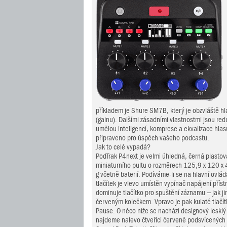
příkladem je Shure SM7B, který je obzvláště hl
(gainu). Dalšími zásadními vlastnostmi jsou r
umělou inteligencí, komprese a ekvalizace hlasu
připraveno pro úspěch vašeho podcastu.
Jak to celé vypadá?
PodTrak P4next je velmi úhledná, černá plastov
miniaturního pultu o rozměrech 125,9 x 120 x
g včetně baterií. Podíváme-li se na hlavní ovlád
tlačítek je vlevo umístěn vypínač napájení příst
dominuje tlačítko pro spuštění záznamu – jak ji
červeným kolečkem. Vpravo je pak kulaté tlačít
Pause. O něco níže se nachází designový leskl
najdeme nalevo čtveřici červeně podsvícených 