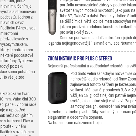
rekordér, jehož
portfoliu nesmazatelné zářezy v podobě inkar
hlavním určením je
světoznámých modelů mikrofonů jako jsou nap
výroba a streamování
Tube67, Twin87 a další. Produkty United Stud
podcastů. Jednou z
se těší čím dál větší oblibě mezi studiovými z
hlavních deviz
jak pro precizní a odolnou konstrukci mikrofon
PodTraku P4next jsou
pro svůj skvělý zvuk.
mikrofonní
Dnes se podíváme na další mikrofon z jejich d
předzesilovače s
legenda nejlegendovatější: slavná emulace Neumann
vysokým ziskem,
který je potřeba pro
některé podcastové
Zoom Instamic Pro Plus C Stereo
mikrofony. Typickým
Nejmenší profesionální a voděodolný rekordér na svě
adový po zisku
edukce šumu poháněná
Pod tímto velmi záhadným názvem se 
. To vše je zde
nejnovější audio rekordér od firmy Zoom
zajímavostí tohoto zařízení je bezespo
velikost. Má rozměry pouhých 3,8 × 2,
á krabička ve tvaru
váží jen 18 g, což z něj činí patrně nej
 40 mm. Váha činí 300
světě, jak ostatně stojí v záhlaví. Za po
ací panel, v horní řadě
samotný design. Rekordér má tvar kvád
roje a uprostřed
černého, matného plastu. Díky zaobleným hranám pů
nak než s obligátním
elegantním a decentním dojmem.
ko s funkcemi Play a
Na horní straně nalezneme trojici...
ý proužek. V něm
tlačítek s označením