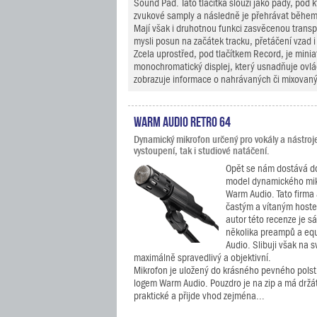
Sound Pad. Tato tlačítka slouží jako pady, pod k
zvukové samply a následně je přehrávat během
Mají však i druhotnou funkci zasvěcenou trans
mysli posun na začátek tracku, přetáčení vzad i
Zcela uprostřed, pod tlačítkem Record, je minia
monochromatický displej, který usnadňuje ovlád
zobrazuje informace o nahrávaných či mixovaný
Warm Audio Retro 64
Dynamický mikrofon určený pro vokály a nástroje
vystoupení, tak i studiové natáčení.
Opět se nám dostává do
model dynamického mik
Warm Audio. Tato firma a
častým a vítaným hoste
autor této recenze je 
několika preampů a eq
Audio. Slibuji však na 
maximálně spravedlivý a objektivní.
Mikrofon je uložený do krásného pevného polst
logem Warm Audio. Pouzdro je na zip a má držát
praktické a přijde vhod zejména...