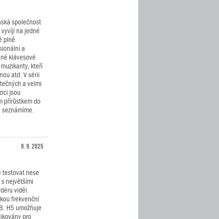
ská společnost
vyvíjí na jedné
ě plně
sionální a
né klávesové
 muzikanty, kteří
nou atd. V sérii
tečných a velmi
ici jsou
 přírůstkem do
že seznámíme.
9. 9. 2025
 testovat nese
 s největšími
déru viděl.
okou frekvenční
dB. H5 umožňuje
dikovány pro