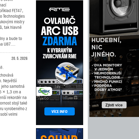
nací
říklad FET47,
io Technologies
vukovými mistry
ů, tak hlavně
ílny a bude to
a U87....
20. 5. 2026
tě.
schovává
. Největší
ru jeho samotná
5 × 1,3 cm a
menší rekordér na
zornost stojí také
ru vyrobeného z
sobí velmi