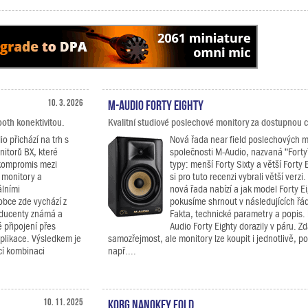
10. 3. 2026
M-Audio Forty Eighty
oth konektivitou.
Kvalitní studiové poslechové monitory za dostupnou 
 přichází na trh s
Nová řada near field poslechových 
itorů BX, které
společnosti M-Audio, nazvaná “Forty
 kompromis mezi
typy: menší Forty Sixty a větší Forty 
 monitory a
si pro tuto recenzi vybrali větší verzi
lními
nová řada nabízí a jak model Forty Ei
obce zde vychází z
pokusíme shrnout v následujících řá
oducenty známá a
Fakta, technické parametry a popis.
 připojení přes
Audio Forty Eighty dorazily v páru. Zd
plikace. Výsledkem je
samozřejmost, ale monitory lze koupit i jednotlivě, 
ící kombinaci
např....
10. 11. 2025
KORG nanoKEY Fold