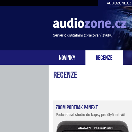
AUDIOZONE.CZ
Server o digitálním zpracování zvuku
NOVINKY
RECENZE
Recenze
Zoom PodTrak P4next
Podcastové studio do kapsy pro čtyři mluvčí.