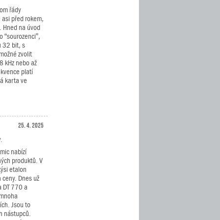
oom řády
i asi před rokem,
. Hned na úvod
ho “sourozenci”,
 32 bit, s
možné zvolit
48 kHz nebo až
kvence platí
á karta ve
25. 4. 2025
.
mic nabízí
ných produktů. V
ýsi etalon
a ceny. Dnes už
a DT 770 a
v mnoha
ích. Jsou to
ch nástupců.