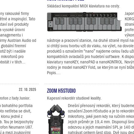
Skládací kompaktní MIDI klaviatura na cesty.
ony rakouské firmy
Japon
tné a inspirující. Tato
KORG 
 staví své produkty
stran
a vysoké úrovni
profe
managementu i
výkon
firmy Austrian Audio od
nástroje a pracovní stanice, na druhé straně myslí na
globální firemní
si chtějí svou tvorbu vzít do vlaku, na výlet, na dovole
otiž být i nadále
produktů s označením “nano” najdeme celou řadu uži
 mikrofonů pro
kompaktních ovladačů pro hudební software. K dispoz
stát i v těch...
klaviatury nanoKEY, nanoPAD a nanoKONTROL. Novým
rodiny je model nanoKEY Fold, se kterým se nyní blí
Popis....
22. 10. 2025
Zoom H5studio
fon z řady Junior.
Kapesní rekordér studiové kvality.
o bohatého portfolia
Dnešní přenosný rekordér, který budeme
to netřeba se divit,
označení Zoom H5studio a je to rekordér
 klonu jedné z
mikrofony, jaké jsem kdy na ručním rekor
b. Tou je bezpochyby
Jejich průměr je 19,4 mm. Disponují šir
krofon Neumann U87.
odezvou a jejich maximální SPL je 140 
í a mezi zvukovými
nahrávat celkem šest stop. Dvě jsou de