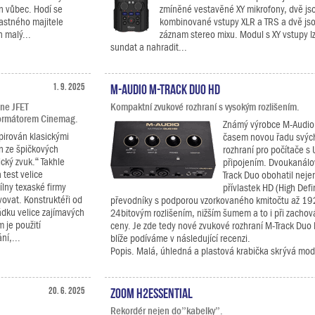
on vůbec. Hodí se
zmíněné vestavěné XY mikrofony, dvě js
ťastného majitele
kombinované vstupy XLR a TRS a dvě jso
 malý...
záznam stereo mixu. Modul s XY vstupy 
sundat a nahradit...
1. 9. 2025
M-Audio M-Track Duo HD
ine JFET
Kompaktní zvukové rozhraní s vysokým rozlišením.
formátorem Cinemag.
Známý výrobce M-Audio 
pirován klasickými
časem novou řadu svýc
n ze špičkových
rozhraní pro počítače s
ký zvuk.“ Takhle
připojením. Dvoukanálo
 test velice
Track Duo obohatil neje
ílny texaské firmy
přívlastek HD (High Defi
ovat. Konstruktéři od
převodníky s podporou vzorkovaného kmitočtu až 19
řádku velice zajímavých
24bitovým rozlišením, nižším šumem a to i při zacho
 je použití
ceny. Je zde tedy nové zvukové rozhraní M-Track Duo 
ní,...
blíže podíváme v následující recenzi.
Popis. Malá, úhledná a plastová krabička skrývá mode
20. 6. 2025
Zoom H2essential
Rekordér nejen do”kabelky”.