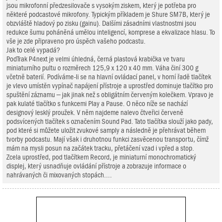
jsou mikrofonní předzesilovače s vysokým ziskem, který je potřeba pro
některé podcastové mikrofony. Typickým příkladem je Shure SM7B, který je
obzvláště hladový po zisku (gainu). Dalšími zásadními vlastnostmi jsou
redukce šumu poháněná umělou inteligencí, komprese a ekvalizace hlasu. To
vše je zde připraveno pro úspěch vašeho podcastu.
Jak to celé vypadá?
PodTrak P4next je velmi úhledná, černá plastová krabička ve tvaru
miniaturního pultu o rozměrech 125,9 x 120 x 40 mm. Váha činí 300 g
včetně baterií. Podíváme-li se na hlavní ovládací panel, v horní řadě tlačítek
je vlevo umístěn vypínač napájení přístroje a uprostřed dominuje tlačítko pro
spuštění záznamu – jak jinak než s obligátním červeným kolečkem. Vpravo je
pak kulaté tlačítko s funkcemi Play a Pause. O něco níže se nachází
designový lesklý proužek. V něm najdeme nalevo čtveřici červeně
podsvícených tlačítek s označením Sound Pad. Tato tlačítka slouží jako pady,
pod které si můžete uložit zvukové samply a následně je přehrávat během
tvorby podcastu. Mají však i druhotnou funkci zasvěcenou transportu, čímž
mám na mysli posun na začátek tracku, přetáčení vzad i vpřed a stop.
Zcela uprostřed, pod tlačítkem Record, je miniaturní monochromatický
displej, který usnadňuje ovládání přístroje a zobrazuje informace o
nahrávaných či mixovaných stopách....