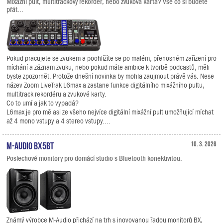
Mixážní pult, multitrackový rekordér, nebo zvuková karta? Vše co si budete
přát...
Pokud pracujete se zvukem a poohlížíte se po malém, přenosném zařízení pro
míchání a záznam zvuku, nebo pokud máte ambice k tvorbě podcastů, měli
byste zpozornět. Protože dnešní novinka by mohla zaujmout právě vás. Nese
název Zoom LiveTrak L6max a zastane funkce digitálního mixážního pultu,
multitrack rekordéru a zvukové karty.
Co to umí a jak to vypadá?
L6max je pro mě asi ze všeho nejvíce digitální mixážní pult umožňující míchat
až 4 mono vstupy a 4 stereo vstupy....
M-Audio BX5BT
10. 3. 2026
Poslechové monitory pro domácí studio s Bluetooth konektivitou.
Známý výrobce M-Audio přichází na trh s inovovanou řadou monitorů BX,