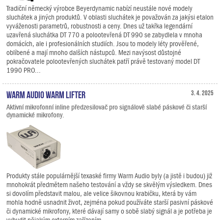
Tradiční německý výrobce Beyerdynamic nabízí neustále nové modely
sluchátek a jiných produktů. V oblasti sluchátek je považován za jakýsi etalon
vyváženosti parametrů, robustnosti a ceny. Dnes už takřka legendární
uzavřená sluchátka DT 770 a polootevřená DT 990 se zabydlela v mnoha
domácích, ale i profesionálních studiích. Jsou to modely léty prověřené,
oblíbené a mají mnoho dalších nástupců. Mezi navýsost důstojné
pokračovatele polootevřených sluchátek patří právě testovaný model DT
1990 PRO...
Warm Audio Warm Lifter
3. 4. 2025
Aktivní mikrofonní inline předzesilovač pro signálově slabé páskové či starší
dynamické mikrofony.
Produkty stále populárnější texaské firmy Warm Audio byly (a jistě i budou) již
mnohokrát předmětem našeho testování a vždy se skvělým výsledkem. Dnes
si dovolím představit malou, ale velice šikovnou krabičku, která by vám
mohla hodně usnadnit život, zejména pokud používáte starší pasivní páskové
či dynamické mikrofony, které dávají samy o sobě slabý signál a je potřeba je
vybudit nějakým externím zařízením.