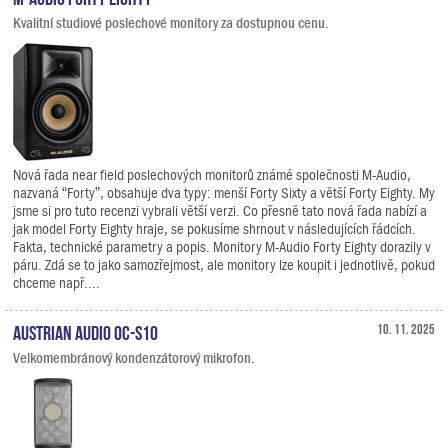
Kvalitní studiové poslechové monitory za dostupnou cenu.
Nová řada near field poslechových monitorů známé společnosti M-Audio,
nazvaná “Forty”, obsahuje dva typy: menší Forty Sixty a větší Forty Eighty. My
jsme si pro tuto recenzi vybrali větší verzi. Co přesně tato nová řada nabízí a
jak model Forty Eighty hraje, se pokusíme shrnout v následujících řádcích.
Fakta, technické parametry a popis. Monitory M-Audio Forty Eighty dorazily v
páru. Zdá se to jako samozřejmost, ale monitory lze koupit i jednotlivě, pokud
chceme např....
Austrian Audio OC-S10
10. 11. 2025
Velkomembránový kondenzátorový mikrofon.