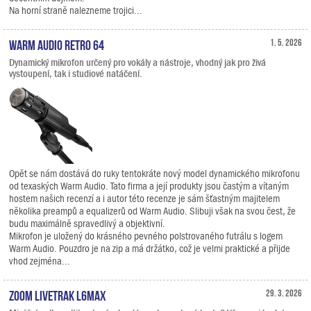
Na horní straně nalezneme trojici...
Warm Audio Retro 64
1. 5. 2026
Dynamický mikrofon určený pro vokály a nástroje, vhodný jak pro živá
vystoupení, tak i studiové natáčení.
Opět se nám dostává do ruky tentokráte nový model dynamického mikrofonu
od texaských Warm Audio. Tato firma a její produkty jsou častým a vítaným
hostem našich recenzí a i autor této recenze je sám šťastným majitelem
několika preampů a equalizerů od Warm Audio. Slibuji však na svou čest, že
budu maximálně spravedlivý a objektivní.
Mikrofon je uložený do krásného pevného polstrovaného futrálu s logem
Warm Audio. Pouzdro je na zip a má držátko, což je velmi praktické a přijde
vhod zejména...
Zoom LiveTrak L6max
29. 3. 2026