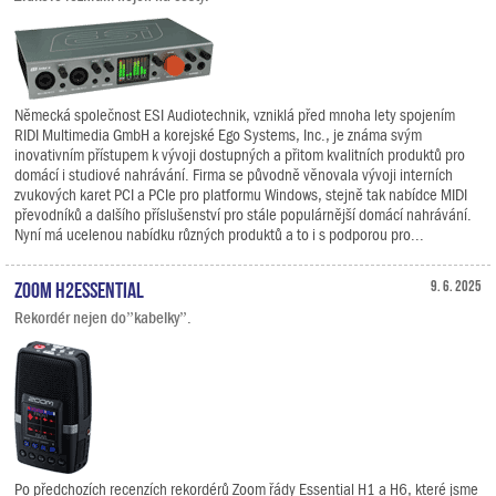
Německá společnost ESI Audiotechnik, vzniklá před mnoha lety spojením
RIDI Multimedia GmbH a korejské Ego Systems, Inc., je známa svým
inovativním přístupem k vývoji dostupných a přitom kvalitních produktů pro
domácí i studiové nahrávání. Firma se původně věnovala vývoji interních
zvukových karet PCI a PCIe pro platformu Windows, stejně tak nabídce MIDI
převodníků a dalšího příslušenství pro stále populárnější domácí nahrávání.
Nyní má ucelenou nabídku různých produktů a to i s podporou pro...
Zoom H2essential
9. 6. 2025
Rekordér nejen do”kabelky”.
Po předchozích recenzích rekordérů Zoom řády Essential H1 a H6, které jsme