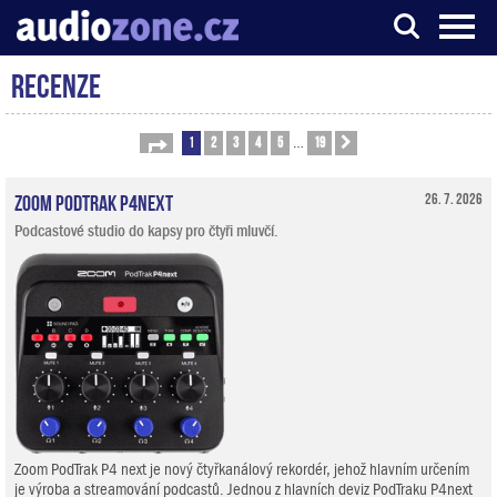
Recenze
Server o digitálním zpracování zvuku
1
2
3
4
5
19
Stránka
1
z
19
Další
…
Zoom PodTrak P4next
26. 7. 2026
Podcastové studio do kapsy pro čtyři mluvčí.
Zoom PodTrak P4 next je nový čtyřkanálový rekordér, jehož hlavním určením
je výroba a streamování podcastů. Jednou z hlavních deviz PodTraku P4next