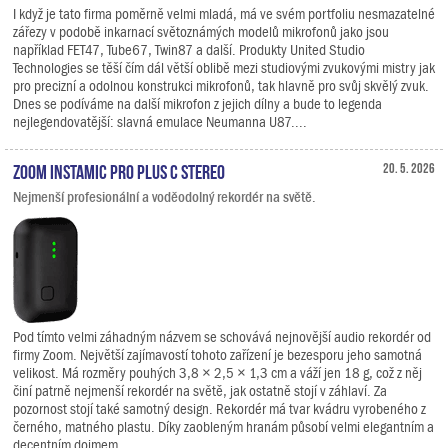
I když je tato firma poměrně velmi mladá, má ve svém portfoliu nesmazatelné
zářezy v podobě inkarnací světoznámých modelů mikrofonů jako jsou
například FET47, Tube67, Twin87 a další. Produkty United Studio
Technologies se těší čím dál větší oblibě mezi studiovými zvukovými mistry jak
pro precizní a odolnou konstrukci mikrofonů, tak hlavně pro svůj skvělý zvuk.
Dnes se podíváme na další mikrofon z jejich dílny a bude to legenda
nejlegendovatější: slavná emulace Neumanna U87....
Zoom Instamic Pro Plus C Stereo
20. 5. 2026
Nejmenší profesionální a voděodolný rekordér na světě.
Pod tímto velmi záhadným názvem se schovává nejnovější audio rekordér od
firmy Zoom. Největší zajímavostí tohoto zařízení je bezesporu jeho samotná
velikost. Má rozměry pouhých 3,8 × 2,5 × 1,3 cm a váží jen 18 g, což z něj
činí patrně nejmenší rekordér na světě, jak ostatně stojí v záhlaví. Za
pozornost stojí také samotný design. Rekordér má tvar kvádru vyrobeného z
černého, matného plastu. Díky zaobleným hranám působí velmi elegantním a
decentním dojmem.