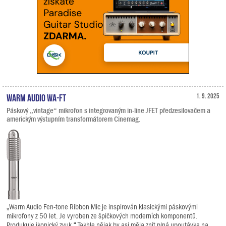
Warm Audio WA-FT
1. 9. 2025
Páskový „vintage“ mikrofon s integrovaným in-line JFET předzesilovačem a
americkým výstupním transformátorem Cinemag.
„Warm Audio Fen-tone Ribbon Mic je inspirován klasickými páskovými
mikrofony z 50 let. Je vyroben ze špičkových moderních komponentů.
Produkuje ikonický zvuk.“ Takhle nějak by asi měla znít plná upoutávka na