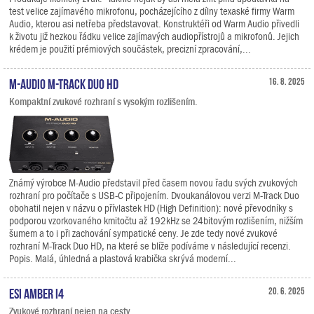
test velice zajímavého mikrofonu, pocházejícího z dílny texaské firmy Warm
Audio, kterou asi netřeba představovat. Konstruktéři od Warm Audio přivedli
k životu již hezkou řádku velice zajímavých audiopřístrojů a mikrofonů. Jejich
krédem je použití prémiových součástek, precizní zpracování,...
M-Audio M-Track Duo HD
16. 8. 2025
Kompaktní zvukové rozhraní s vysokým rozlišením.
Známý výrobce M-Audio představil před časem novou řadu svých zvukových
rozhraní pro počítače s USB-C připojením. Dvoukanálovou verzi M-Track Duo
obohatil nejen v názvu o přívlastek HD (High Definition): nové převodníky s
podporou vzorkovaného kmitočtu až 192kHz se 24bitovým rozlišením, nižším
šumem a to i při zachování sympatické ceny. Je zde tedy nové zvukové
rozhraní M-Track Duo HD, na které se blíže podíváme v následující recenzi.
Popis. Malá, úhledná a plastová krabička skrývá moderní...
ESI Amber i4
20. 6. 2025
Zvukové rozhraní nejen na cesty.