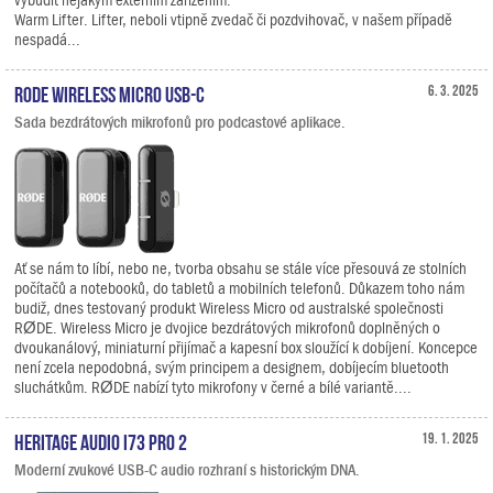
Warm Lifter. Lifter, neboli vtipně zvedač či pozdvihovač, v našem případě
nespadá...
RODE Wireless Micro USB-C
6. 3. 2025
Sada bezdrátových mikrofonů pro podcastové aplikace.
Ať se nám to líbí, nebo ne, tvorba obsahu se stále více přesouvá ze stolních
počítačů a notebooků, do tabletů a mobilních telefonů. Důkazem toho nám
budiž, dnes testovaný produkt Wireless Micro od australské společnosti
RØDE. Wireless Micro je dvojice bezdrátových mikrofonů doplněných o
dvoukanálový, miniaturní přijímač a kapesní box sloužící k dobíjení. Koncepce
není zcela nepodobná, svým principem a designem, dobíjecím bluetooth
sluchátkům. RØDE nabízí tyto mikrofony v černé a bílé variantě....
Heritage Audio i73 PRO 2
19. 1. 2025
Moderní zvukové USB-C audio rozhraní s historickým DNA.