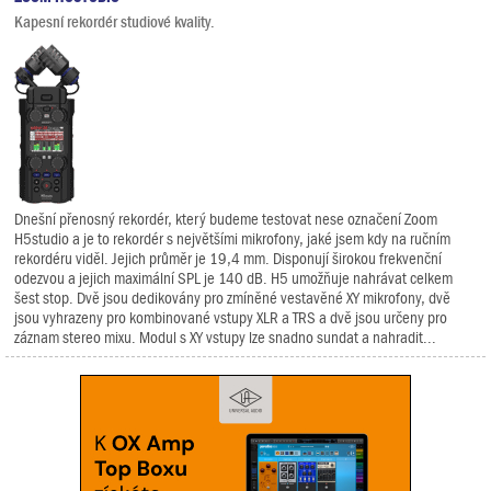
Kapesní rekordér studiové kvality.
Dnešní přenosný rekordér, který budeme testovat nese označení Zoom
H5studio a je to rekordér s největšími mikrofony, jaké jsem kdy na ručním
rekordéru viděl. Jejich průměr je 19,4 mm. Disponují širokou frekvenční
odezvou a jejich maximální SPL je 140 dB. H5 umožňuje nahrávat celkem
šest stop. Dvě jsou dedikovány pro zmíněné vestavěné XY mikrofony, dvě
jsou vyhrazeny pro kombinované vstupy XLR a TRS a dvě jsou určeny pro
záznam stereo mixu. Modul s XY vstupy lze snadno sundat a nahradit...