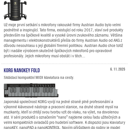
Už moje první setkání s mikrofony rakouské firmy Austrian Audio bylo velmi
podnětné a inspirující. Tato firma, existující od roku 2017, staví své produkty
především na špičkové kvalitě a vysoké úrovni zvukového záznamu. Většina
managementu i elektrokonstruktérů přešla do firmy Austrian Audio od AKG z
důvodu nesouhlasu s její globální firemní politikou. Austrian Audio chce totiž
být i nadále výrobcem skutečně špičkových mikrofonů pro opravdové
profesionály. Jejich mikrofony musí obstát i v těch...
KORG nanoKEY Fold
6. 11. 2025
Skládací kompaktní MIDI klaviatura na cesty.
Japonská společnost KORG vyvíjí na jedné straně plně profesionální a
výkonné klávesové nástroje a pracovní stanice, na druhé straně myslí na
muzikanty, kteří si chtějí svou tvorbu vzít do vlaku, na výlet, na dovolenou
atd. V sérii produktů s označením “nano” najdeme celou řadu užitečných a
velmi kompaktních ovladačů pro hudební software. K dispozici jsou klaviatury
nanoKEY, nanoPAD a nanoKONTROL. Novým přírůstkem do rodiny je model