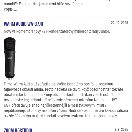
nanoKEY Fold, se kterým se nyní blíže seznámíme.
Popis....
Warm Audio WA-87jr
22. 10. 2025
Nový velkomembránový FET-kondenzátorový mikrofon z řady Junior.
Firma Warm Audio už zařadila do svého bohatého portfolia kdejakou
fajnovost z oblasti audia. Proto netřeba se divit, když pozornost tentokráte
obrátíme ke klonu jedné z největších mikrofonních ikon všech dob. Tou je
bezpochyby legendární „Účko“ - tedy německý mikrofon Neumann U87.
U87 představuje snad nejvšestrannější a mezi zvukovými mistry
nejoblíbenější studiový mikrofon vůbec. Hodí se absolutně pro každou situaci
a vždy šťastného majitele obdaří skvělým zvukem. Je tu jen jeden malý...
Zoom H5studio
9. 9. 2025