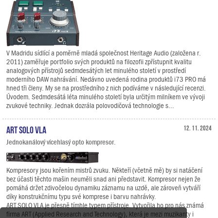
V Madridu sídlící a poměrně mladá společnost Heritage Audio (založena r.
2011) zaměřuje portfolio svých produktů na filozofii zpřístupnit kvalitu
analogových přístrojů sedmdesátých let minulého století v prostředí
moderního DAW nahrávání. Nedávno uvedená rodina produktů i73 PRO má
hned tři členy. My se na prostředního z nich podíváme v následující recenzi.
Úvodem. Sedmdesátá léta minulého století byla určitým milníkem ve vývoji
zvukové techniky. Jednak dozrála polovodičová technologie s...
ART SOLO VLA
12. 11. 2024
Jednokanálový vícehlasý opto kompresor.
Kompresory jsou kořením mistrů zvuku. Někteří (včetně mě) by si natáčení
bez účasti těchto mašin neuměli snad ani představit. Kompresor nejen že
pomáhá držet zdivočelou dynamiku záznamu na uzdě, ale zároveň vytváří
díky konstrukčnímu typu své komprese i barvu nahrávky.
ART SOLO VLA je přesně tímhle typem přístroje. Vytvořila ho pro nás známá
firma ART (Applied Research and Technology), která je mezi muzikanty i