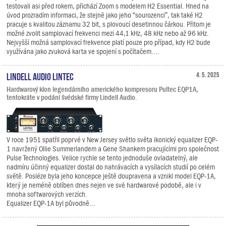
testovali asi před rokem, přichází Zoom s modelem H2 Essential. Hned na
úvod prozradím informaci, že stejně jako jeho “sourozenci”, tak také H2
pracuje s kvalitou záznamu 32 bit, s plovoucí desetinnou čárkou. Přitom je
možné zvolit samplovací frekvenci mezi 44,1 kHz, 48 kHz nebo až 96 kHz.
Nejvyšší možná samplovací frekvence platí pouze pro případ, kdy H2 bude
využívána jako zvuková karta ve spojení s počítačem....
Lindell Audio LiNTEC
4. 5. 2025
Hardwarový klon legendárního amerického kompresoru Pultec EQP1A,
tentokráte v podání švédské firmy Lindell Audio.
V roce 1951 spatřil poprvé v New Jersey světlo světa ikonický equalizer EQP-
1 navržený Ollie Summerlandem a Gene Shankem pracujícími pro společnost
Pulse Technologies. Velice rychle se tento jednoduše ovladatelný, ale
nadmíru účinný equalizer dostal do nahrávacích a vysílacích studií po celém
světě. Posléze byla jeho koncepce ještě doupravena a vznikl model EQP-1A,
který je neméně oblíben dnes nejen ve své hardwarové podobě, ale i v
mnoha softwarových verzích.
Equalizer EQP-1A byl původně...