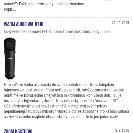
nanoKEY Fold, se kterým se nyní blíže seznámíme.
Popis....
Warm Audio WA-87jr
22. 10. 2025
Nový velkomembránový FET-kondenzátorový mikrofon z řady Junior.
Firma Warm Audio už zařadila do svého bohatého portfolia kdejakou
fajnovost z oblasti audia. Proto netřeba se divit, když pozornost tentokráte
obrátíme ke klonu jedné z největších mikrofonních ikon všech dob. Tou je
bezpochyby legendární „Účko“ - tedy německý mikrofon Neumann U87.
U87 představuje snad nejvšestrannější a mezi zvukovými mistry
nejoblíbenější studiový mikrofon vůbec. Hodí se absolutně pro každou situaci
a vždy šťastného majitele obdaří skvělým zvukem. Je tu jen jeden malý...
Zoom H5studio
9. 9. 2025