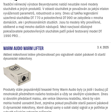
Tradiční německý výrobce Beyerdynamic nabízí neustále nové modely
sluchátek a jiných produktů. V oblasti sluchátek je považován za jakýsi etalon
vyváženosti parametrů, robustnosti a ceny. Dnes už takřka legendární
uzavřená sluchátka DT 770 a polootevřená DT 990 se zabydlela v mnoha
domácích, ale i profesionálních studiích. Jsou to modely léty prověřené,
oblíbené a mají mnoho dalších nástupců. Mezi navýsost důstojné
pokračovatele polootevřených sluchátek patří právě testovaný model DT
1990 PRO...
Warm Audio Warm Lifter
3. 4. 2025
Aktivní mikrofonní inline předzesilovač pro signálově slabé páskové či starší
dynamické mikrofony.
Produkty stále populárnější texaské firmy Warm Audio byly (a jistě i budou) již
mnohokrát předmětem našeho testování a vždy se skvělým výsledkem. Dnes
si dovolím představit malou, ale velice šikovnou krabičku, která by vám
mohla hodně usnadnit život, zejména pokud používáte starší pasivní páskové
či dynamické mikrofony, které dávají samy o sobě slabý signál a je potřeba je
vybudit nějakým externím zařízením.