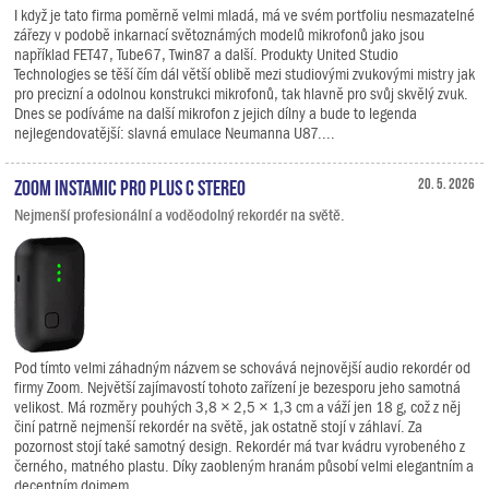
I když je tato firma poměrně velmi mladá, má ve svém portfoliu nesmazatelné
zářezy v podobě inkarnací světoznámých modelů mikrofonů jako jsou
například FET47, Tube67, Twin87 a další. Produkty United Studio
Technologies se těší čím dál větší oblibě mezi studiovými zvukovými mistry jak
pro precizní a odolnou konstrukci mikrofonů, tak hlavně pro svůj skvělý zvuk.
Dnes se podíváme na další mikrofon z jejich dílny a bude to legenda
nejlegendovatější: slavná emulace Neumanna U87....
Zoom Instamic Pro Plus C Stereo
20. 5. 2026
Nejmenší profesionální a voděodolný rekordér na světě.
Pod tímto velmi záhadným názvem se schovává nejnovější audio rekordér od
firmy Zoom. Největší zajímavostí tohoto zařízení je bezesporu jeho samotná
velikost. Má rozměry pouhých 3,8 × 2,5 × 1,3 cm a váží jen 18 g, což z něj
činí patrně nejmenší rekordér na světě, jak ostatně stojí v záhlaví. Za
pozornost stojí také samotný design. Rekordér má tvar kvádru vyrobeného z
černého, matného plastu. Díky zaobleným hranám působí velmi elegantním a
decentním dojmem.