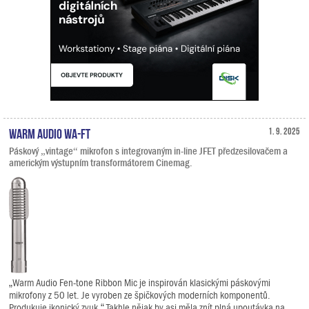
Warm Audio WA-FT
1. 9. 2025
Páskový „vintage“ mikrofon s integrovaným in-line JFET předzesilovačem a
americkým výstupním transformátorem Cinemag.
„Warm Audio Fen-tone Ribbon Mic je inspirován klasickými páskovými
mikrofony z 50 let. Je vyroben ze špičkových moderních komponentů.
Produkuje ikonický zvuk.“ Takhle nějak by asi měla znít plná upoutávka na