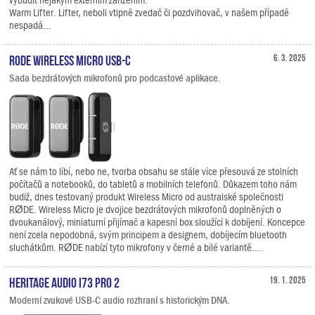
Warm Lifter. Lifter, neboli vtipně zvedač či pozdvihovač, v našem případě
nespadá...
RODE Wireless Micro USB-C
6. 3. 2025
Sada bezdrátových mikrofonů pro podcastové aplikace.
Ať se nám to líbí, nebo ne, tvorba obsahu se stále více přesouvá ze stolních
počítačů a notebooků, do tabletů a mobilních telefonů. Důkazem toho nám
budiž, dnes testovaný produkt Wireless Micro od australské společnosti
RØDE. Wireless Micro je dvojice bezdrátových mikrofonů doplněných o
dvoukanálový, miniaturní přijímač a kapesní box sloužící k dobíjení. Koncepce
není zcela nepodobná, svým principem a designem, dobíjecím bluetooth
sluchátkům. RØDE nabízí tyto mikrofony v černé a bílé variantě....
Heritage Audio i73 PRO 2
19. 1. 2025
Moderní zvukové USB-C audio rozhraní s historickým DNA.