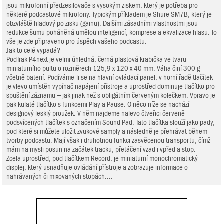
jsou mikrofonní předzesilovače s vysokým ziskem, který je potřeba pro
některé podcastové mikrofony. Typickým příkladem je Shure SM7B, který je
obzvláště hladový po zisku (gainu). Dalšími zásadními vlastnostmi jsou
redukce šumu poháněná umělou inteligencí, komprese a ekvalizace hlasu. To
vše je zde připraveno pro úspěch vašeho podcastu.
Jak to celé vypadá?
PodTrak P4next je velmi úhledná, černá plastová krabička ve tvaru
miniaturního pultu o rozměrech 125,9 x 120 x 40 mm. Váha činí 300 g
včetně baterií. Podíváme-li se na hlavní ovládací panel, v horní řadě tlačítek
je vlevo umístěn vypínač napájení přístroje a uprostřed dominuje tlačítko pro
spuštění záznamu – jak jinak než s obligátním červeným kolečkem. Vpravo je
pak kulaté tlačítko s funkcemi Play a Pause. O něco níže se nachází
designový lesklý proužek. V něm najdeme nalevo čtveřici červeně
podsvícených tlačítek s označením Sound Pad. Tato tlačítka slouží jako pady,
pod které si můžete uložit zvukové samply a následně je přehrávat během
tvorby podcastu. Mají však i druhotnou funkci zasvěcenou transportu, čímž
mám na mysli posun na začátek tracku, přetáčení vzad i vpřed a stop.
Zcela uprostřed, pod tlačítkem Record, je miniaturní monochromatický
displej, který usnadňuje ovládání přístroje a zobrazuje informace o
nahrávaných či mixovaných stopách....