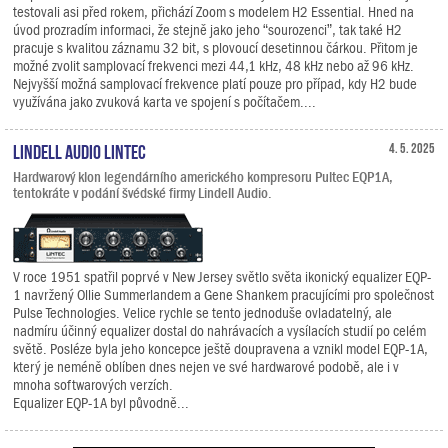
testovali asi před rokem, přichází Zoom s modelem H2 Essential. Hned na
úvod prozradím informaci, že stejně jako jeho “sourozenci”, tak také H2
pracuje s kvalitou záznamu 32 bit, s plovoucí desetinnou čárkou. Přitom je
možné zvolit samplovací frekvenci mezi 44,1 kHz, 48 kHz nebo až 96 kHz.
Nejvyšší možná samplovací frekvence platí pouze pro případ, kdy H2 bude
využívána jako zvuková karta ve spojení s počítačem....
Lindell Audio LiNTEC
4. 5. 2025
Hardwarový klon legendárního amerického kompresoru Pultec EQP1A,
tentokráte v podání švédské firmy Lindell Audio.
V roce 1951 spatřil poprvé v New Jersey světlo světa ikonický equalizer EQP-
1 navržený Ollie Summerlandem a Gene Shankem pracujícími pro společnost
Pulse Technologies. Velice rychle se tento jednoduše ovladatelný, ale
nadmíru účinný equalizer dostal do nahrávacích a vysílacích studií po celém
světě. Posléze byla jeho koncepce ještě doupravena a vznikl model EQP-1A,
který je neméně oblíben dnes nejen ve své hardwarové podobě, ale i v
mnoha softwarových verzích.
Equalizer EQP-1A byl původně...