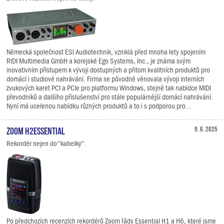
Německá společnost ESI Audiotechnik, vzniklá před mnoha lety spojením
RIDI Multimedia GmbH a korejské Ego Systems, Inc., je známa svým
inovativním přístupem k vývoji dostupných a přitom kvalitních produktů pro
domácí i studiové nahrávání. Firma se původně věnovala vývoji interních
zvukových karet PCI a PCIe pro platformu Windows, stejně tak nabídce MIDI
převodníků a dalšího příslušenství pro stále populárnější domácí nahrávání.
Nyní má ucelenou nabídku různých produktů a to i s podporou pro...
Zoom H2essential
9. 6. 2025
Rekordér nejen do”kabelky”.
Po předchozích recenzích rekordérů Zoom řády Essential H1 a H6, které jsme