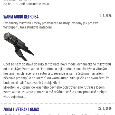
Na horní straně nalezneme trojici...
Warm Audio Retro 64
1. 5. 2026
Dynamický mikrofon určený pro vokály a nástroje, vhodný jak pro živá
vystoupení, tak i studiové natáčení.
Opět se nám dostává do ruky tentokráte nový model dynamického mikrofonu
od texaských Warm Audio. Tato firma a její produkty jsou častým a vítaným
hostem našich recenzí a i autor této recenze je sám šťastným majitelem
několika preampů a equalizerů od Warm Audio. Slibuji však na svou čest, že
budu maximálně spravedlivý a objektivní.
Mikrofon je uložený do krásného pevného polstrovaného futrálu s logem
Warm Audio. Pouzdro je na zip a má držátko, což je velmi praktické a přijde
vhod zejména...
Zoom LiveTrak L6max
29. 3. 2026