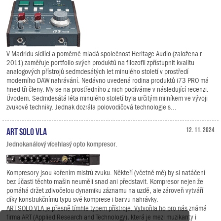
V Madridu sídlící a poměrně mladá společnost Heritage Audio (založena r.
2011) zaměřuje portfolio svých produktů na filozofii zpřístupnit kvalitu
analogových přístrojů sedmdesátých let minulého století v prostředí
moderního DAW nahrávání. Nedávno uvedená rodina produktů i73 PRO má
hned tři členy. My se na prostředního z nich podíváme v následující recenzi.
Úvodem. Sedmdesátá léta minulého století byla určitým milníkem ve vývoji
zvukové techniky. Jednak dozrála polovodičová technologie s...
ART SOLO VLA
12. 11. 2024
Jednokanálový vícehlasý opto kompresor.
Kompresory jsou kořením mistrů zvuku. Někteří (včetně mě) by si natáčení
bez účasti těchto mašin neuměli snad ani představit. Kompresor nejen že
pomáhá držet zdivočelou dynamiku záznamu na uzdě, ale zároveň vytváří
díky konstrukčnímu typu své komprese i barvu nahrávky.
ART SOLO VLA je přesně tímhle typem přístroje. Vytvořila ho pro nás známá
firma ART (Applied Research and Technology), která je mezi muzikanty i