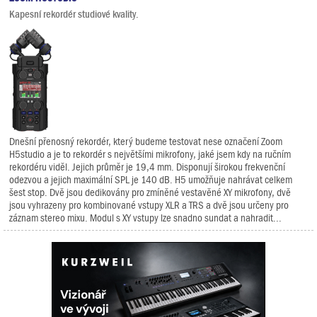
Kapesní rekordér studiové kvality.
Dnešní přenosný rekordér, který budeme testovat nese označení Zoom
H5studio a je to rekordér s největšími mikrofony, jaké jsem kdy na ručním
rekordéru viděl. Jejich průměr je 19,4 mm. Disponují širokou frekvenční
odezvou a jejich maximální SPL je 140 dB. H5 umožňuje nahrávat celkem
šest stop. Dvě jsou dedikovány pro zmíněné vestavěné XY mikrofony, dvě
jsou vyhrazeny pro kombinované vstupy XLR a TRS a dvě jsou určeny pro
záznam stereo mixu. Modul s XY vstupy lze snadno sundat a nahradit...