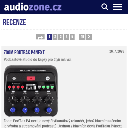
Recenze
Server o digitálním zpracování zvuku
1
2
3
4
5
19
Stránka
1
z
19
Další
…
Zoom PodTrak P4next
26. 7. 2026
Podcastové studio do kapsy pro čtyři mluvčí.
Zoom PodTrak P4 next je nový čtyřkanálový rekordér, jehož hlavním určením
je výroba a streamování podcastů. Jednou z hlavních deviz PodTraku P4next