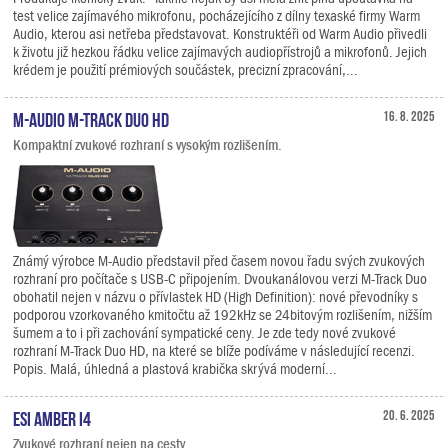
test velice zajímavého mikrofonu, pocházejícího z dílny texaské firmy Warm
Audio, kterou asi netřeba představovat. Konstruktéři od Warm Audio přivedli
k životu již hezkou řádku velice zajímavých audiopřístrojů a mikrofonů. Jejich
krédem je použití prémiových součástek, precizní zpracování,...
M-Audio M-Track Duo HD
16. 8. 2025
Kompaktní zvukové rozhraní s vysokým rozlišením.
Známý výrobce M-Audio představil před časem novou řadu svých zvukových
rozhraní pro počítače s USB-C připojením. Dvoukanálovou verzi M-Track Duo
obohatil nejen v názvu o přívlastek HD (High Definition): nové převodníky s
podporou vzorkovaného kmitočtu až 192kHz se 24bitovým rozlišením, nižším
šumem a to i při zachování sympatické ceny. Je zde tedy nové zvukové
rozhraní M-Track Duo HD, na které se blíže podíváme v následující recenzi.
Popis. Malá, úhledná a plastová krabička skrývá moderní...
ESI Amber i4
20. 6. 2025
Zvukové rozhraní nejen na cesty.