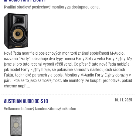
Kvalitní studiové poslechové monitory za dostupnou cenu.
Nová řada near field poslechových monitorů známé společnosti M-Audio,
nazvaná “Forty”, obsahuje dva typy: menší Forty Sixty a větší Forty Eighty. My
jsme si pro tuto recenzi vybrali větší verzi. Co přesně tato nová řada nabízí a
jak model Forty Eighty hraje, se pokusíme shrnout v následujících řádcích.
Fakta, technické parametry a popis. Monitory M-Audio Forty Eighty dorazily v
páru. Zdá se to jako samozřejmost, ale monitory lze koupit i jednotlivě, pokud
chceme např....
Austrian Audio OC-S10
10. 11. 2025
Velkomembránový kondenzátorový mikrofon.