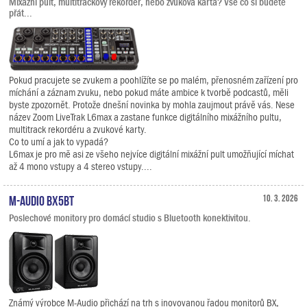
Mixážní pult, multitrackový rekordér, nebo zvuková karta? Vše co si budete
přát...
Pokud pracujete se zvukem a poohlížíte se po malém, přenosném zařízení pro
míchání a záznam zvuku, nebo pokud máte ambice k tvorbě podcastů, měli
byste zpozornět. Protože dnešní novinka by mohla zaujmout právě vás. Nese
název Zoom LiveTrak L6max a zastane funkce digitálního mixážního pultu,
multitrack rekordéru a zvukové karty.
Co to umí a jak to vypadá?
L6max je pro mě asi ze všeho nejvíce digitální mixážní pult umožňující míchat
až 4 mono vstupy a 4 stereo vstupy....
M-Audio BX5BT
10. 3. 2026
Poslechové monitory pro domácí studio s Bluetooth konektivitou.
Známý výrobce M-Audio přichází na trh s inovovanou řadou monitorů BX,