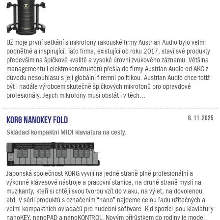
Už moje první setkání s mikrofony rakouské firmy Austrian Audio bylo velmi
podnětné a inspirující. Tato firma, existující od roku 2017, staví své produkty
především na špičkové kvalitě a vysoké úrovni zvukového záznamu. Většina
managementu i elektrokonstruktérů přešla do firmy Austrian Audio od AKG z
důvodu nesouhlasu s její globální firemní politikou. Austrian Audio chce totiž
být i nadále výrobcem skutečně špičkových mikrofonů pro opravdové
profesionály. Jejich mikrofony musí obstát i v těch...
KORG nanoKEY Fold
6. 11. 2025
Skládací kompaktní MIDI klaviatura na cesty.
Japonská společnost KORG vyvíjí na jedné straně plně profesionální a
výkonné klávesové nástroje a pracovní stanice, na druhé straně myslí na
muzikanty, kteří si chtějí svou tvorbu vzít do vlaku, na výlet, na dovolenou
atd. V sérii produktů s označením “nano” najdeme celou řadu užitečných a
velmi kompaktních ovladačů pro hudební software. K dispozici jsou klaviatury
nanoKEY, nanoPAD a nanoKONTROL. Novým přírůstkem do rodiny je model