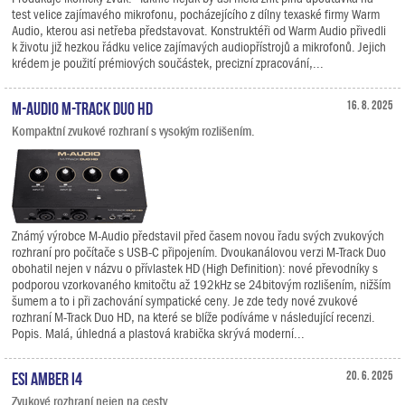
test velice zajímavého mikrofonu, pocházejícího z dílny texaské firmy Warm
Audio, kterou asi netřeba představovat. Konstruktéři od Warm Audio přivedli
k životu již hezkou řádku velice zajímavých audiopřístrojů a mikrofonů. Jejich
krédem je použití prémiových součástek, precizní zpracování,...
M-Audio M-Track Duo HD
16. 8. 2025
Kompaktní zvukové rozhraní s vysokým rozlišením.
Známý výrobce M-Audio představil před časem novou řadu svých zvukových
rozhraní pro počítače s USB-C připojením. Dvoukanálovou verzi M-Track Duo
obohatil nejen v názvu o přívlastek HD (High Definition): nové převodníky s
podporou vzorkovaného kmitočtu až 192kHz se 24bitovým rozlišením, nižším
šumem a to i při zachování sympatické ceny. Je zde tedy nové zvukové
rozhraní M-Track Duo HD, na které se blíže podíváme v následující recenzi.
Popis. Malá, úhledná a plastová krabička skrývá moderní...
ESI Amber i4
20. 6. 2025
Zvukové rozhraní nejen na cesty.