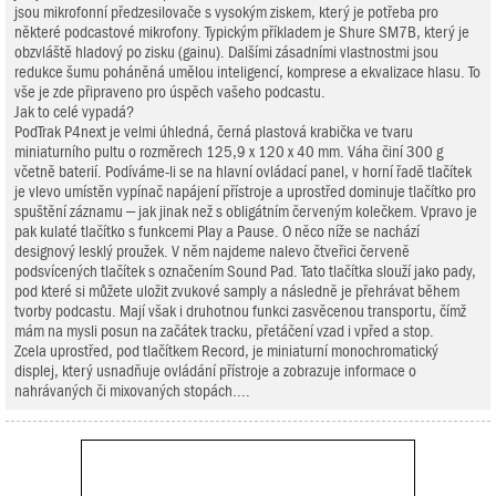
jsou mikrofonní předzesilovače s vysokým ziskem, který je potřeba pro
některé podcastové mikrofony. Typickým příkladem je Shure SM7B, který je
obzvláště hladový po zisku (gainu). Dalšími zásadními vlastnostmi jsou
redukce šumu poháněná umělou inteligencí, komprese a ekvalizace hlasu. To
vše je zde připraveno pro úspěch vašeho podcastu.
Jak to celé vypadá?
PodTrak P4next je velmi úhledná, černá plastová krabička ve tvaru
miniaturního pultu o rozměrech 125,9 x 120 x 40 mm. Váha činí 300 g
včetně baterií. Podíváme-li se na hlavní ovládací panel, v horní řadě tlačítek
je vlevo umístěn vypínač napájení přístroje a uprostřed dominuje tlačítko pro
spuštění záznamu – jak jinak než s obligátním červeným kolečkem. Vpravo je
pak kulaté tlačítko s funkcemi Play a Pause. O něco níže se nachází
designový lesklý proužek. V něm najdeme nalevo čtveřici červeně
podsvícených tlačítek s označením Sound Pad. Tato tlačítka slouží jako pady,
pod které si můžete uložit zvukové samply a následně je přehrávat během
tvorby podcastu. Mají však i druhotnou funkci zasvěcenou transportu, čímž
mám na mysli posun na začátek tracku, přetáčení vzad i vpřed a stop.
Zcela uprostřed, pod tlačítkem Record, je miniaturní monochromatický
displej, který usnadňuje ovládání přístroje a zobrazuje informace o
nahrávaných či mixovaných stopách....