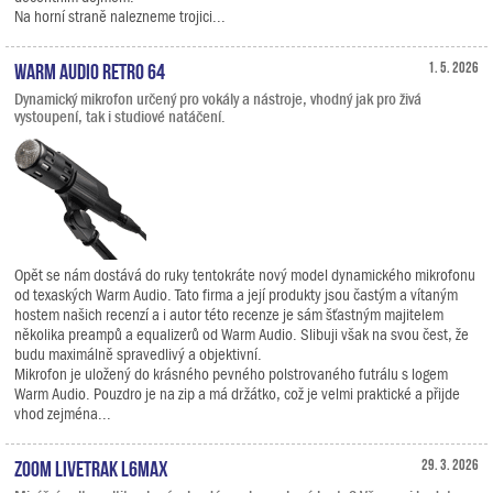
Na horní straně nalezneme trojici...
Warm Audio Retro 64
1. 5. 2026
Dynamický mikrofon určený pro vokály a nástroje, vhodný jak pro živá
vystoupení, tak i studiové natáčení.
Opět se nám dostává do ruky tentokráte nový model dynamického mikrofonu
od texaských Warm Audio. Tato firma a její produkty jsou častým a vítaným
hostem našich recenzí a i autor této recenze je sám šťastným majitelem
několika preampů a equalizerů od Warm Audio. Slibuji však na svou čest, že
budu maximálně spravedlivý a objektivní.
Mikrofon je uložený do krásného pevného polstrovaného futrálu s logem
Warm Audio. Pouzdro je na zip a má držátko, což je velmi praktické a přijde
vhod zejména...
Zoom LiveTrak L6max
29. 3. 2026