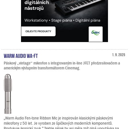
Warm Audio WA-FT
1. 9. 2025
Páskový „vintage“ mikrofon s integrovaným in-line JFET předzesilovačem a
americkým výstupním transformátorem Cinemag.
„Warm Audio Fen-tone Ribbon Mic je inspirován klasickými páskovými
mikrofony z 50 let. Je vyroben ze špičkových moderních komponentů.
Produkuje ikonický zvuk.“ Takhle nějak by asi měla znít plná upoutávka na