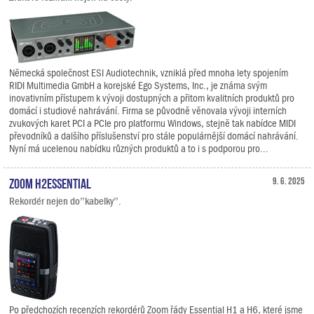
Německá společnost ESI Audiotechnik, vzniklá před mnoha lety spojením
RIDI Multimedia GmbH a korejské Ego Systems, Inc., je známa svým
inovativním přístupem k vývoji dostupných a přitom kvalitních produktů pro
domácí i studiové nahrávání. Firma se původně věnovala vývoji interních
zvukových karet PCI a PCIe pro platformu Windows, stejně tak nabídce MIDI
převodníků a dalšího příslušenství pro stále populárnější domácí nahrávání.
Nyní má ucelenou nabídku různých produktů a to i s podporou pro...
Zoom H2essential
9. 6. 2025
Rekordér nejen do”kabelky”.
Po předchozích recenzích rekordérů Zoom řády Essential H1 a H6, které jsme