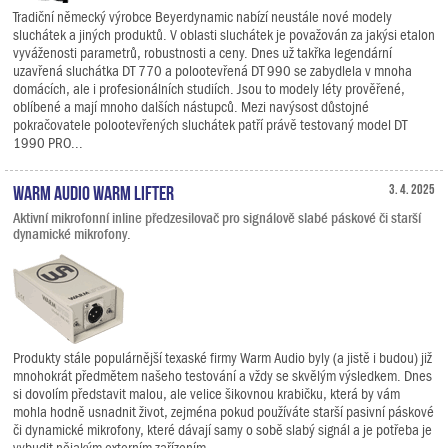
Tradiční německý výrobce Beyerdynamic nabízí neustále nové modely
sluchátek a jiných produktů. V oblasti sluchátek je považován za jakýsi etalon
vyváženosti parametrů, robustnosti a ceny. Dnes už takřka legendární
uzavřená sluchátka DT 770 a polootevřená DT 990 se zabydlela v mnoha
domácích, ale i profesionálních studiích. Jsou to modely léty prověřené,
oblíbené a mají mnoho dalších nástupců. Mezi navýsost důstojné
pokračovatele polootevřených sluchátek patří právě testovaný model DT
1990 PRO...
Warm Audio Warm Lifter
3. 4. 2025
Aktivní mikrofonní inline předzesilovač pro signálově slabé páskové či starší
dynamické mikrofony.
Produkty stále populárnější texaské firmy Warm Audio byly (a jistě i budou) již
mnohokrát předmětem našeho testování a vždy se skvělým výsledkem. Dnes
si dovolím představit malou, ale velice šikovnou krabičku, která by vám
mohla hodně usnadnit život, zejména pokud používáte starší pasivní páskové
či dynamické mikrofony, které dávají samy o sobě slabý signál a je potřeba je
vybudit nějakým externím zařízením.