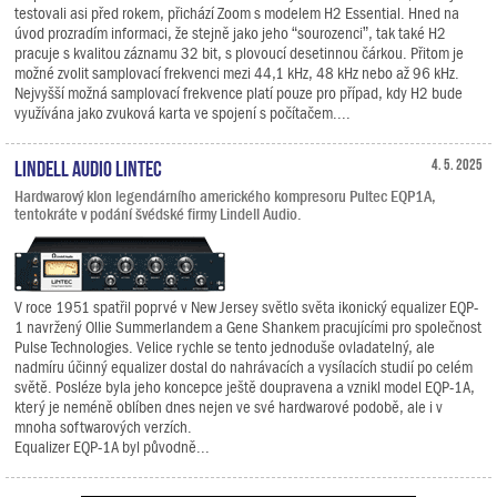
testovali asi před rokem, přichází Zoom s modelem H2 Essential. Hned na
úvod prozradím informaci, že stejně jako jeho “sourozenci”, tak také H2
pracuje s kvalitou záznamu 32 bit, s plovoucí desetinnou čárkou. Přitom je
možné zvolit samplovací frekvenci mezi 44,1 kHz, 48 kHz nebo až 96 kHz.
Nejvyšší možná samplovací frekvence platí pouze pro případ, kdy H2 bude
využívána jako zvuková karta ve spojení s počítačem....
Lindell Audio LiNTEC
4. 5. 2025
Hardwarový klon legendárního amerického kompresoru Pultec EQP1A,
tentokráte v podání švédské firmy Lindell Audio.
V roce 1951 spatřil poprvé v New Jersey světlo světa ikonický equalizer EQP-
1 navržený Ollie Summerlandem a Gene Shankem pracujícími pro společnost
Pulse Technologies. Velice rychle se tento jednoduše ovladatelný, ale
nadmíru účinný equalizer dostal do nahrávacích a vysílacích studií po celém
světě. Posléze byla jeho koncepce ještě doupravena a vznikl model EQP-1A,
který je neméně oblíben dnes nejen ve své hardwarové podobě, ale i v
mnoha softwarových verzích.
Equalizer EQP-1A byl původně...