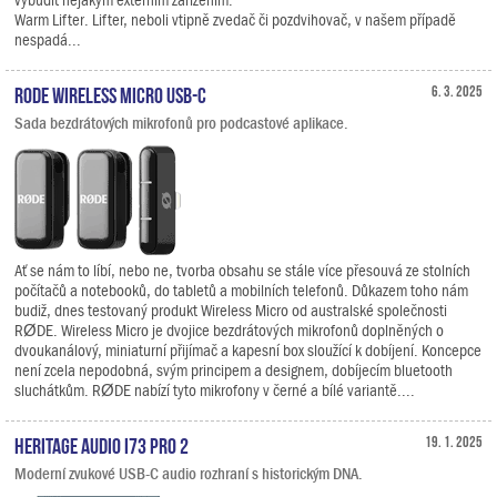
Warm Lifter. Lifter, neboli vtipně zvedač či pozdvihovač, v našem případě
nespadá...
RODE Wireless Micro USB-C
6. 3. 2025
Sada bezdrátových mikrofonů pro podcastové aplikace.
Ať se nám to líbí, nebo ne, tvorba obsahu se stále více přesouvá ze stolních
počítačů a notebooků, do tabletů a mobilních telefonů. Důkazem toho nám
budiž, dnes testovaný produkt Wireless Micro od australské společnosti
RØDE. Wireless Micro je dvojice bezdrátových mikrofonů doplněných o
dvoukanálový, miniaturní přijímač a kapesní box sloužící k dobíjení. Koncepce
není zcela nepodobná, svým principem a designem, dobíjecím bluetooth
sluchátkům. RØDE nabízí tyto mikrofony v černé a bílé variantě....
Heritage Audio i73 PRO 2
19. 1. 2025
Moderní zvukové USB-C audio rozhraní s historickým DNA.