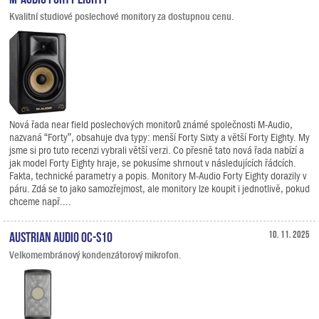
Kvalitní studiové poslechové monitory za dostupnou cenu.
Nová řada near field poslechových monitorů známé společnosti M-Audio,
nazvaná “Forty”, obsahuje dva typy: menší Forty Sixty a větší Forty Eighty. My
jsme si pro tuto recenzi vybrali větší verzi. Co přesně tato nová řada nabízí a
jak model Forty Eighty hraje, se pokusíme shrnout v následujících řádcích.
Fakta, technické parametry a popis. Monitory M-Audio Forty Eighty dorazily v
páru. Zdá se to jako samozřejmost, ale monitory lze koupit i jednotlivě, pokud
chceme např....
Austrian Audio OC-S10
10. 11. 2025
Velkomembránový kondenzátorový mikrofon.