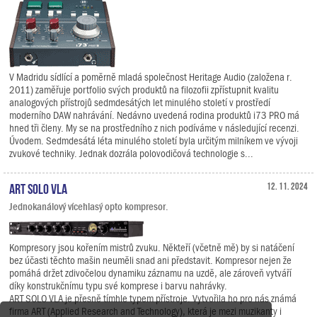
V Madridu sídlící a poměrně mladá společnost Heritage Audio (založena r.
2011) zaměřuje portfolio svých produktů na filozofii zpřístupnit kvalitu
analogových přístrojů sedmdesátých let minulého století v prostředí
moderního DAW nahrávání. Nedávno uvedená rodina produktů i73 PRO má
hned tři členy. My se na prostředního z nich podíváme v následující recenzi.
Úvodem. Sedmdesátá léta minulého století byla určitým milníkem ve vývoji
zvukové techniky. Jednak dozrála polovodičová technologie s...
ART SOLO VLA
12. 11. 2024
Jednokanálový vícehlasý opto kompresor.
Kompresory jsou kořením mistrů zvuku. Někteří (včetně mě) by si natáčení
bez účasti těchto mašin neuměli snad ani představit. Kompresor nejen že
pomáhá držet zdivočelou dynamiku záznamu na uzdě, ale zároveň vytváří
díky konstrukčnímu typu své komprese i barvu nahrávky.
ART SOLO VLA je přesně tímhle typem přístroje. Vytvořila ho pro nás známá
firma ART (Applied Research and Technology), která je mezi muzikanty i