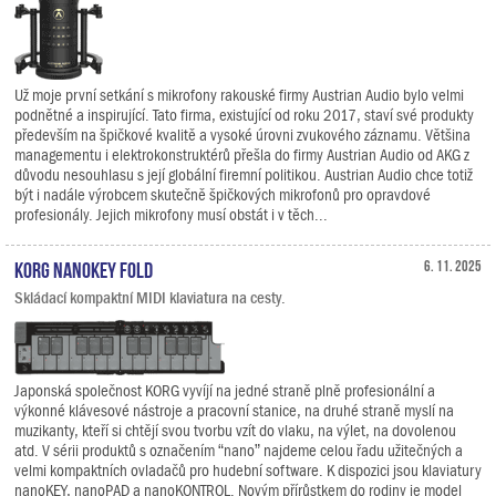
Už moje první setkání s mikrofony rakouské firmy Austrian Audio bylo velmi
podnětné a inspirující. Tato firma, existující od roku 2017, staví své produkty
především na špičkové kvalitě a vysoké úrovni zvukového záznamu. Většina
managementu i elektrokonstruktérů přešla do firmy Austrian Audio od AKG z
důvodu nesouhlasu s její globální firemní politikou. Austrian Audio chce totiž
být i nadále výrobcem skutečně špičkových mikrofonů pro opravdové
profesionály. Jejich mikrofony musí obstát i v těch...
KORG nanoKEY Fold
6. 11. 2025
Skládací kompaktní MIDI klaviatura na cesty.
Japonská společnost KORG vyvíjí na jedné straně plně profesionální a
výkonné klávesové nástroje a pracovní stanice, na druhé straně myslí na
muzikanty, kteří si chtějí svou tvorbu vzít do vlaku, na výlet, na dovolenou
atd. V sérii produktů s označením “nano” najdeme celou řadu užitečných a
velmi kompaktních ovladačů pro hudební software. K dispozici jsou klaviatury
nanoKEY, nanoPAD a nanoKONTROL. Novým přírůstkem do rodiny je model