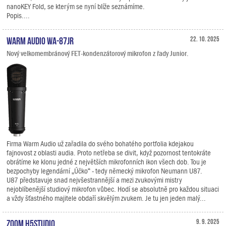
nanoKEY Fold, se kterým se nyní blíže seznámíme.
Popis....
Warm Audio WA-87jr
22. 10. 2025
Nový velkomembránový FET-kondenzátorový mikrofon z řady Junior.
Firma Warm Audio už zařadila do svého bohatého portfolia kdejakou
fajnovost z oblasti audia. Proto netřeba se divit, když pozornost tentokráte
obrátíme ke klonu jedné z největších mikrofonních ikon všech dob. Tou je
bezpochyby legendární „Účko“ - tedy německý mikrofon Neumann U87.
U87 představuje snad nejvšestrannější a mezi zvukovými mistry
nejoblíbenější studiový mikrofon vůbec. Hodí se absolutně pro každou situaci
a vždy šťastného majitele obdaří skvělým zvukem. Je tu jen jeden malý...
Zoom H5studio
9. 9. 2025