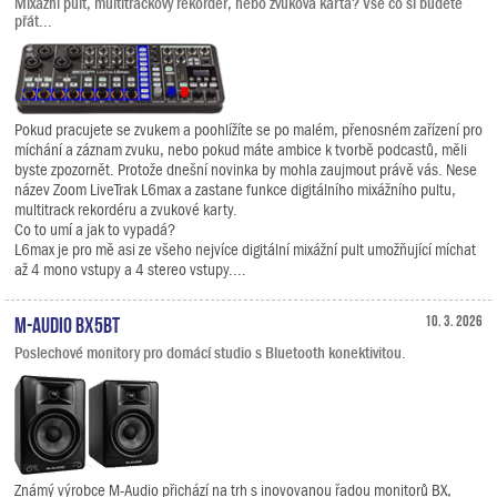
Mixážní pult, multitrackový rekordér, nebo zvuková karta? Vše co si budete
přát...
Pokud pracujete se zvukem a poohlížíte se po malém, přenosném zařízení pro
míchání a záznam zvuku, nebo pokud máte ambice k tvorbě podcastů, měli
byste zpozornět. Protože dnešní novinka by mohla zaujmout právě vás. Nese
název Zoom LiveTrak L6max a zastane funkce digitálního mixážního pultu,
multitrack rekordéru a zvukové karty.
Co to umí a jak to vypadá?
L6max je pro mě asi ze všeho nejvíce digitální mixážní pult umožňující míchat
až 4 mono vstupy a 4 stereo vstupy....
M-Audio BX5BT
10. 3. 2026
Poslechové monitory pro domácí studio s Bluetooth konektivitou.
Známý výrobce M-Audio přichází na trh s inovovanou řadou monitorů BX,