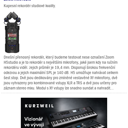
Kapesní rekordér studiové kvality.
Dnešní přenosný rekordér, který budeme testovat nese označení Zoom
H5studio a je to rekordér s největšími mikrofony, jaké jsem kdy na ručním
rekordéru viděl. Jejich průměr je 19,4 mm. Disponují širokou frekvenční
odezvou a jejich maximální SPL je 140 dB. H5 umožňuje nahrávat celkem
šest stop. Dvě jsou dedikovány pro zmíněné vestavěné XY mikrofony, dvě
jsou vyhrazeny pro kombinované vstupy XLR a TRS a dvě jsou určeny pro
záznam stereo mixu. Modul s XY vstupy lze snadno sundat a nahradit...