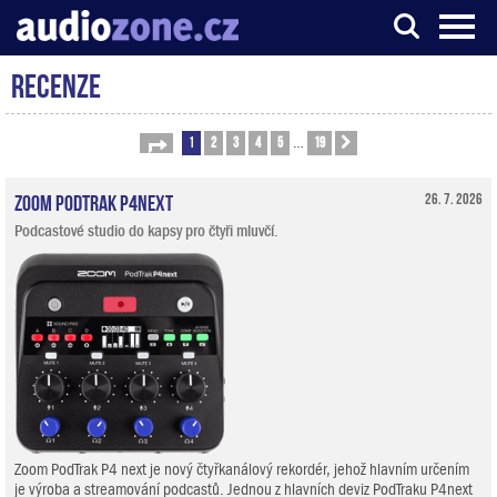
Recenze
Server o digitálním zpracování zvuku
1
2
3
4
5
19
Stránka
1
z
19
Další
…
Zoom PodTrak P4next
26. 7. 2026
Podcastové studio do kapsy pro čtyři mluvčí.
Zoom PodTrak P4 next je nový čtyřkanálový rekordér, jehož hlavním určením
je výroba a streamování podcastů. Jednou z hlavních deviz PodTraku P4next