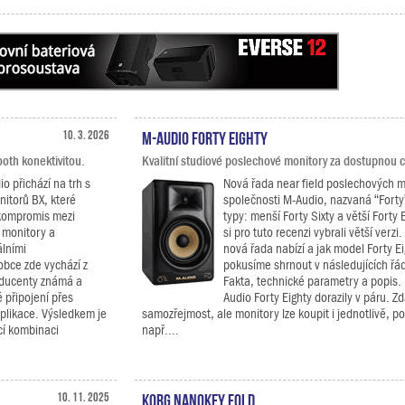
10. 3. 2026
M-Audio Forty Eighty
oth konektivitou.
Kvalitní studiové poslechové monitory za dostupnou 
 přichází na trh s
Nová řada near field poslechových 
itorů BX, které
společnosti M-Audio, nazvaná “Forty
 kompromis mezi
typy: menší Forty Sixty a větší Forty 
 monitory a
si pro tuto recenzi vybrali větší verzi
lními
nová řada nabízí a jak model Forty Ei
obce zde vychází z
pokusíme shrnout v následujících řá
oducenty známá a
Fakta, technické parametry a popis.
 připojení přes
Audio Forty Eighty dorazily v páru. Zd
plikace. Výsledkem je
samozřejmost, ale monitory lze koupit i jednotlivě, 
ící kombinaci
např....
10. 11. 2025
KORG nanoKEY Fold