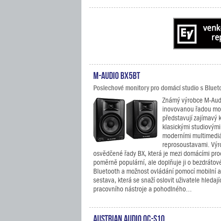
M-Audio BX5BT
Poslechové monitory pro domácí studio s Blueto
Známý výrobce M-Audio
inovovanou řadou mon
představují zajímavý
klasickými studiovými
moderními multimediá
reprosoustavami. Výr
osvědčené řady BX, která je mezi domácími pr
poměrně populární, ale doplňuje ji o bezdrátové
Bluetooth a možnost ovládání pomocí mobilní a
sestava, která se snaží oslovit uživatele hledaj
pracovního nástroje a pohodlného...
Austrian Audio OC-S10