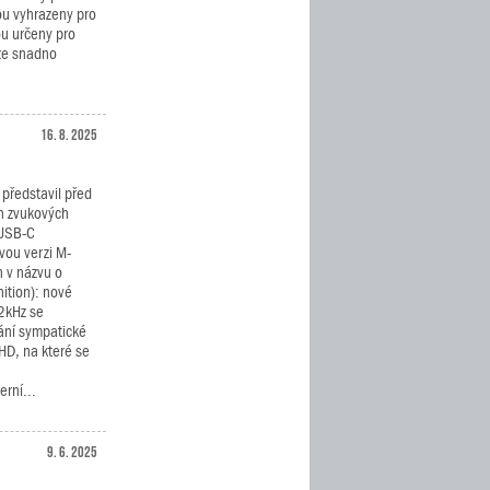
ou vyhrazeny pro
u určeny pro
lze snadno
16. 8. 2025
představil před
h zvukových
 USB-C
vou verzi M-
n v názvu o
nition): nové
2kHz se
vání sympatické
HD, na které se
rní...
9. 6. 2025