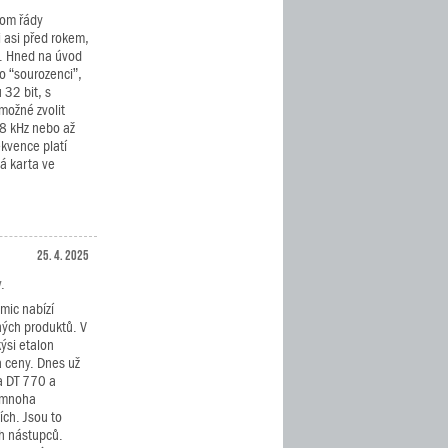
oom řády
i asi před rokem,
. Hned na úvod
ho “sourozenci”,
 32 bit, s
možné zvolit
48 kHz nebo až
kvence platí
á karta ve
25. 4. 2025
.
mic nabízí
ných produktů. V
ýsi etalon
a ceny. Dnes už
a DT 770 a
v mnoha
ích. Jsou to
ch nástupců.