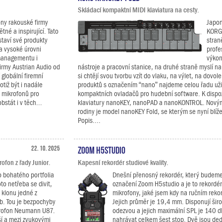
Skládací kompaktní MIDI klaviatura na cesty.
ony rakouské firmy
Japon
tné a inspirující. Tato
KORG 
 staví své produkty
stran
a vysoké úrovni
profe
managementu i
výkon
firmy Austrian Audio od
nástroje a pracovní stanice, na druhé straně myslí na
globální firemní
si chtějí svou tvorbu vzít do vlaku, na výlet, na dovole
otiž být i nadále
produktů s označením “nano” najdeme celou řadu uži
 mikrofonů pro
kompaktních ovladačů pro hudební software. K dispoz
stát i v těch...
klaviatury nanoKEY, nanoPAD a nanoKONTROL. Novým
rodiny je model nanoKEY Fold, se kterým se nyní blí
Popis....
22. 10. 2025
Zoom H5studio
fon z řady Junior.
Kapesní rekordér studiové kvality.
o bohatého portfolia
Dnešní přenosný rekordér, který budeme
to netřeba se divit,
označení Zoom H5studio a je to rekordér
 klonu jedné z
mikrofony, jaké jsem kdy na ručním rekor
b. Tou je bezpochyby
Jejich průměr je 19,4 mm. Disponují šir
krofon Neumann U87.
odezvou a jejich maximální SPL je 140 
í a mezi zvukovými
nahrávat celkem šest stop. Dvě jsou de