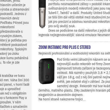
rekordér, jehož
portfoliu nesmazatelné zářezy v podobě inkar
hlavním určením je
světoznámých modelů mikrofonů jako jsou nap
výroba a streamování
Tube67, Twin87 a další. Produkty United Stud
podcastů. Jednou z
se těší čím dál větší oblibě mezi studiovými z
hlavních deviz
jak pro precizní a odolnou konstrukci mikrofon
PodTraku P4next jsou
pro svůj skvělý zvuk.
mikrofonní
Dnes se podíváme na další mikrofon z jejich d
předzesilovače s
legenda nejlegendovatější: slavná emulace Neumann
vysokým ziskem,
který je potřeba pro
některé podcastové
Zoom Instamic Pro Plus C Stereo
mikrofony. Typickým
Nejmenší profesionální a voděodolný rekordér na svě
adový po zisku
edukce šumu poháněná
Pod tímto velmi záhadným názvem se 
. To vše je zde
nejnovější audio rekordér od firmy Zoom
zajímavostí tohoto zařízení je bezespo
velikost. Má rozměry pouhých 3,8 × 2,
á krabička ve tvaru
váží jen 18 g, což z něj činí patrně nej
 40 mm. Váha činí 300
světě, jak ostatně stojí v záhlaví. Za po
ací panel, v horní řadě
samotný design. Rekordér má tvar kvád
roje a uprostřed
černého, matného plastu. Díky zaobleným hranám pů
nak než s obligátním
elegantním a decentním dojmem.
ko s funkcemi Play a
Na horní straně nalezneme trojici...
ý proužek. V něm
tlačítek s označením