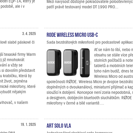
odel EQP-1A, který je
Mezi navýsost důstojné pokračovatele polootevřenýc
podobě, ale i v
patří právě testovaný model DT 1990 PRO...
3. 4. 2025
RODE Wireless Micro USB-C
álově slabé páskové či
Sada bezdrátových mikrofonů pro podcastové aplikac
Ať se nám to líbí, nebo 
jší texaské firmy Warm
obsahu se stále více př
u) již mnohokrát
stolních počítačů a not
ání a vždy se
tabletů a mobilních te
si dovolím představit
toho nám budiž, dnes t
u krabičku, která by
Wireless Micro od austr
t život, zejména
společnosti RØDE. Wireless Micro je dvojice bezdrát
mické mikrofony, které
doplněných o dvoukanálový, miniaturní přijímač a ka
 vybudit nějakým
sloužící k dobíjení. Koncepce není zcela nepodobná,
a designem, dobíjecím bluetooth sluchátkům. RØDE n
zdvihovač, v našem
mikrofony v černé a bílé variantě....
19. 1. 2025
ART SOLO VLA