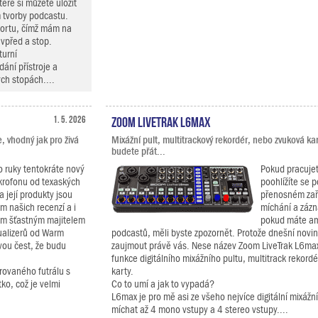
teré si můžete uložit
 tvorby podcastu.
portu, čímž mám na
 vpřed a stop.
turní
ání přístroje a
ch stopách....
1. 5. 2026
Zoom LiveTrak L6max
, vhodný jak pro živá
Mixážní pult, multitrackový rekordér, nebo zvuková ka
budete přát...
 ruky tentokráte nový
Pokud pracuje
rofonu od texaských
poohlížíte se 
 její produkty jsou
přenosném zaří
m našich recenzí a i
míchání a záz
sám šťastným majitelem
pokud máte am
ualizerů od Warm
podcastů, měli byste zpozornět. Protože dnešní novi
svou čest, že budu
zaujmout právě vás. Nese název Zoom LiveTrak L6ma
funkce digitálního mixážního pultu, multitrack rekord
rovaného futrálu s
karty.
ko, což je velmi
Co to umí a jak to vypadá?
L6max je pro mě asi ze všeho nejvíce digitální mixážní
míchat až 4 mono vstupy a 4 stereo vstupy....