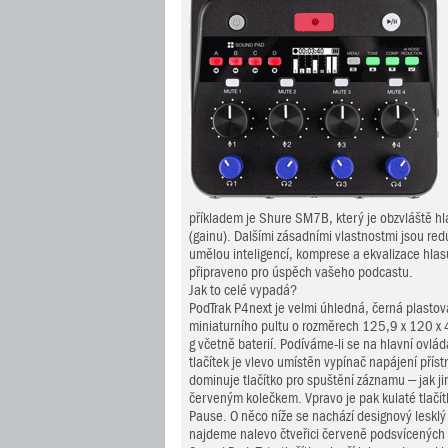
příkladem je Shure SM7B, který je obzvláště hl
(gainu). Dalšími zásadními vlastnostmi jsou r
umělou inteligencí, komprese a ekvalizace hlasu
připraveno pro úspěch vašeho podcastu.
Jak to celé vypadá?
PodTrak P4next je velmi úhledná, černá plastov
miniaturního pultu o rozměrech 125,9 x 120 x
g včetně baterií. Podíváme-li se na hlavní ovlád
tlačítek je vlevo umístěn vypínač napájení příst
dominuje tlačítko pro spuštění záznamu – jak ji
červeným kolečkem. Vpravo je pak kulaté tlačít
Pause. O něco níže se nachází designový leskl
najdeme nalevo čtveřici červeně podsvícených 