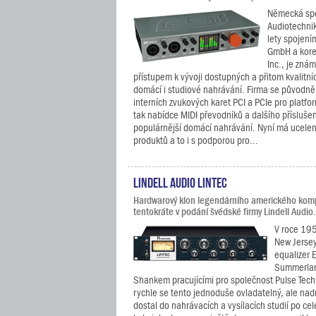
Německá spo
Audiotechnik
lety spojení
GmbH a kore
Inc., je zná
přístupem k vývoji dostupných a přitom kvalitní
domácí i studiové nahrávání. Firma se původně
interních zvukových karet PCI a PCIe pro platf
tak nabídce MIDI převodníků a dalšího příslušen
populárnější domácí nahrávání. Nyní má ucele
produktů a to i s podporou pro...
Lindell Audio LiNTEC
Hardwarový klon legendárního amerického kom
tentokráte v podání švédské firmy Lindell Audio.
V roce 195
New Jersey
equalizer 
Summerla
Shankem pracujícími pro společnost Pulse Tech
rychle se tento jednoduše ovladatelný, ale nad
dostal do nahrávacích a vysílacích studií po ce