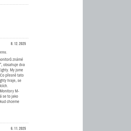
8. 12. 2025
cenu.
monitorů známé
”, obsahuje dva
Eighty. My jsme
. Co přesně tato
ghty hraje, se
dcích.
 Monitory M-
á se to jako
pokud chceme
6. 11. 2025