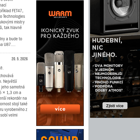
nací
říklad FET47,
io Technologies
vukovými mistry
ů, tak hlavně
ílny a bude to
a U87....
20. 5. 2026
tě.
schovává
. Největší
ru jeho samotná
5 × 1,3 cm a
menší rekordér na
zornost stojí také
ru vyrobeného z
sobí velmi