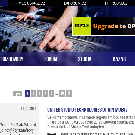
MUSICSTAGE.CZ
DJFORUM.CZ
HIFIROOM.CZ
ROZHOVORY
FÓRUM
STUDIA
BAZAR
1
2
3
4
5
19
Stránka
1
z
19
Další
…
26. 7. 2026
United Studio Technologies UT Vintage87
Velkomembránová inkarnace legendárního, všestrann
mikrofonu U87, vyrobeného ze špičkových součástek
Zoom PodTrak P4 next
firmou United Studio Technologies.
je nový čtyřkanálový
I když je tato firma poměrně velmi mladá, má