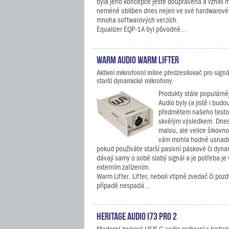
byla jeho koncepce ještě doupravena a vznikl m
neméně oblíben dnes nejen ve své hardwarové 
mnoha softwarových verzích.
Equalizer EQP-1A byl původně...
Warm Audio Warm Lifter
Aktivní mikrofonní inline předzesilovač pro sign
starší dynamické mikrofony.
Produkty stále populárně
Audio byly (a jistě i budo
předmětem našeho testov
skvělým výsledkem. Dnes 
malou, ale velice šikovno
vám mohla hodně usnadni
pokud používáte starší pasivní páskové či dyna
dávají samy o sobě slabý signál a je potřeba je
externím zařízením.
Warm Lifter. Lifter, neboli vtipně zvedač či po
případě nespadá...
Heritage Audio i73 PRO 2