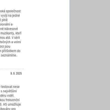
ská společnost
vyvíjí na jedné
ě plně
sionální a
né klávesové
 muzikanty, kteří
nou atd. V sérii
tečných a velmi
ici jsou
 přírůstkem do
že seznámíme.
9. 9. 2025
 testovat nese
 s největšími
déru viděl.
okou frekvenční
dB. H5 umožňuje
dikovány pro