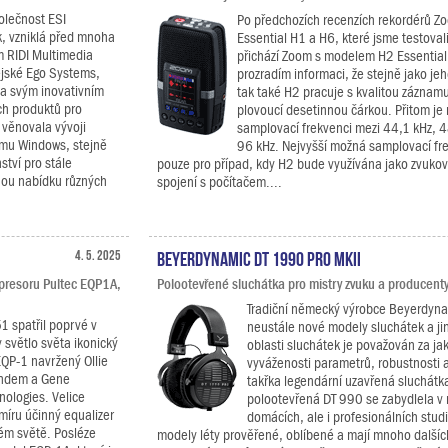
lečnost ESI
Po předchozích recenzích rekordérů Z
, vzniklá před mnoha
Essential H1 a H6, které jsme testoval
m RIDI Multimedia
přichází Zoom s modelem H2 Essential
jské Ego Systems,
prozradím informaci, že stejně jako je
ma svým inovativním
tak také H2 pracuje s kvalitou záznamu
ch produktů pro
plovoucí desetinnou čárkou. Přitom je 
 věnovala vývoji
samplovací frekvenci mezi 44,1 kHz, 
ormu Windows, stejně
96 kHz. Nejvyšší možná samplovací fre
ství pro stále
pouze pro případ, kdy H2 bude využívána jako zvukov
nou nabídku různých
spojení s počítačem....
4. 5. 2025
Beyerdynamic DT 1990 PRO MKII
presoru Pultec EQP1A,
Polootevřené sluchátka pro mistry zvuku a producenty
Tradiční německý výrobce Beyerdyna
1 spatřil poprvé v
neustále nové modely sluchátek a ji
 světlo světa ikonický
oblasti sluchátek je považován za jak
EQP-1 navržený Ollie
vyváženosti parametrů, robustnosti 
ndem a Gene
takřka legendární uzavřená sluchátk
nologies. Velice
polootevřená DT 990 se zabydlela 
míru účinný equalizer
domácích, ale i profesionálních studi
lém světě. Posléze
modely léty prověřené, oblíbené a mají mnoho další