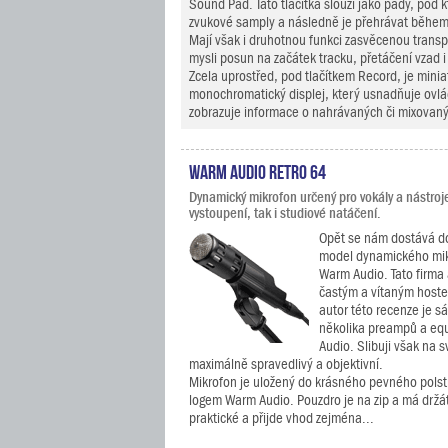
Sound Pad. Tato tlačítka slouží jako pady, pod k
zvukové samply a následně je přehrávat během
Mají však i druhotnou funkci zasvěcenou trans
mysli posun na začátek tracku, přetáčení vzad i
Zcela uprostřed, pod tlačítkem Record, je minia
monochromatický displej, který usnadňuje ovlád
zobrazuje informace o nahrávaných či mixovaný
Warm Audio Retro 64
Dynamický mikrofon určený pro vokály a nástroje
vystoupení, tak i studiové natáčení.
Opět se nám dostává do
model dynamického mik
Warm Audio. Tato firma a
častým a vítaným hoste
autor této recenze je 
několika preampů a eq
Audio. Slibuji však na 
maximálně spravedlivý a objektivní.
Mikrofon je uložený do krásného pevného polst
logem Warm Audio. Pouzdro je na zip a má držát
praktické a přijde vhod zejména...