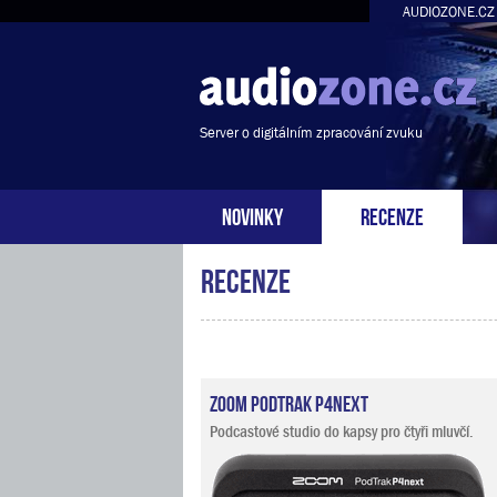
AUDIOZONE.CZ
Server o digitálním zpracování zvuku
NOVINKY
RECENZE
Recenze
Zoom PodTrak P4next
Podcastové studio do kapsy pro čtyři mluvčí.