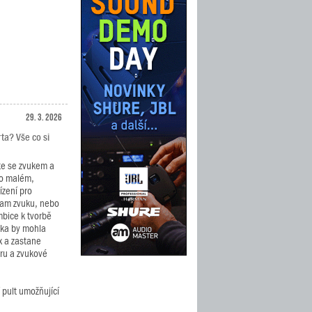
29. 3. 2026
rta? Vše co si
te se zvukem a
po malém,
zení pro
nam zvuku, nebo
bice k tvorbě
nka by mohla
x a zastane
éru a zvukové
 pult umožňující