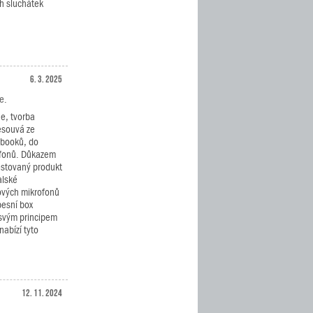
h sluchátek
6. 3. 2025
e.
ne, tvorba
esouvá ze
ebooků, do
lefonů. Důkazem
estovaný produkt
alské
ových mikrofonů
pesní box
 svým principem
abízí tyto
12. 11. 2024