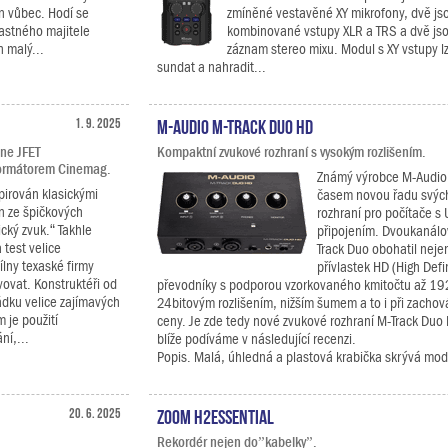
on vůbec. Hodí se
zmíněné vestavěné XY mikrofony, dvě js
ťastného majitele
kombinované vstupy XLR a TRS a dvě jso
 malý...
záznam stereo mixu. Modul s XY vstupy 
sundat a nahradit...
1. 9. 2025
M-Audio M-Track Duo HD
ine JFET
Kompaktní zvukové rozhraní s vysokým rozlišením.
formátorem Cinemag.
Známý výrobce M-Audio 
pirován klasickými
časem novou řadu svýc
n ze špičkových
rozhraní pro počítače s
ký zvuk.“ Takhle
připojením. Dvoukanálo
 test velice
Track Duo obohatil neje
ílny texaské firmy
přívlastek HD (High Defi
ovat. Konstruktéři od
převodníky s podporou vzorkovaného kmitočtu až 19
řádku velice zajímavých
24bitovým rozlišením, nižším šumem a to i při zacho
 je použití
ceny. Je zde tedy nové zvukové rozhraní M-Track Duo 
ní,...
blíže podíváme v následující recenzi.
Popis. Malá, úhledná a plastová krabička skrývá mode
20. 6. 2025
Zoom H2essential
Rekordér nejen do”kabelky”.