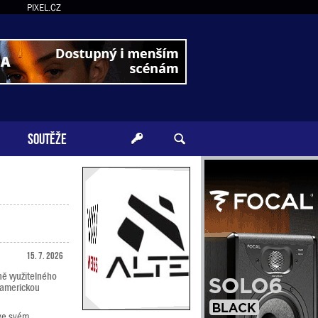
PIXEL.CZ
SOUTĚŽE
15. 7. 2026
ě využitelného
 americkou
 ve svém