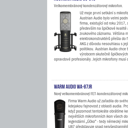
Velkomembránový kondenzátorový mikrofon.
Už moje první setkání s mikrof
Austrian Audio bylo velmi podně
firma, existující od roku 2017,
především na špičkové kvalitě 
zvukového záznamu. Většina 
elektrokonstruktérů přešla do 
AKG z důvodu nesouhlasu s její 
politikou. Austrian Audio chce t
výrobcem skutečně špičkových
opravdové profesionály. Jejich mikrofony musí ob
Warm Audio WA-87jr
Nový velkomembránový FET-kondenzátorový mikro
Firma Warm Audio už zařadila do svéh
kdejakou fajnovost z oblasti audia. Pro
když pozornost tentokráte obrátíme ke
největších mikrofonních ikon všech do
legendární „Účko“ - tedy německý mi
U87 představuje snad nejvšestrannějš