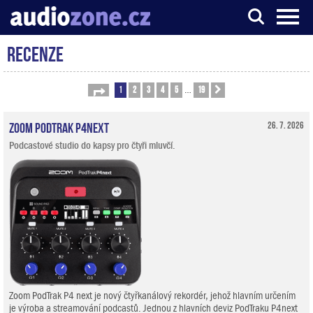
Recenze
Server o digitálním zpracování zvuku
1
2
3
4
5
19
Stránka
1
z
19
Další
…
Zoom PodTrak P4next
26. 7. 2026
Podcastové studio do kapsy pro čtyři mluvčí.
Zoom PodTrak P4 next je nový čtyřkanálový rekordér, jehož hlavním určením
je výroba a streamování podcastů. Jednou z hlavních deviz PodTraku P4next