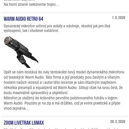
Na horní straně nalezneme trojici...
Warm Audio Retro 64
1. 5. 2026
Dynamický mikrofon určený pro vokály a nástroje, vhodný jak pro živá
vystoupení, tak i studiové natáčení.
Opět se nám dostává do ruky tentokráte nový model dynamického mikrofonu
od texaských Warm Audio. Tato firma a její produkty jsou častým a vítaným
hostem našich recenzí a i autor této recenze je sám šťastným majitelem
několika preampů a equalizerů od Warm Audio. Slibuji však na svou čest, že
budu maximálně spravedlivý a objektivní.
Mikrofon je uložený do krásného pevného polstrovaného futrálu s logem
Warm Audio. Pouzdro je na zip a má držátko, což je velmi praktické a přijde
vhod zejména...
Zoom LiveTrak L6max
29. 3. 2026