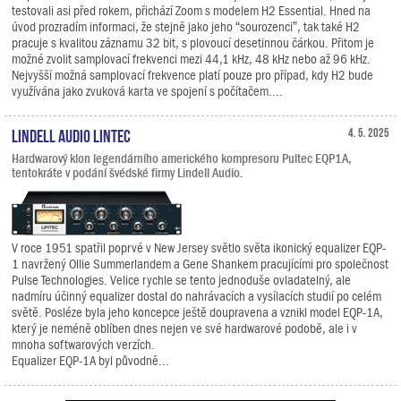
testovali asi před rokem, přichází Zoom s modelem H2 Essential. Hned na
úvod prozradím informaci, že stejně jako jeho “sourozenci”, tak také H2
pracuje s kvalitou záznamu 32 bit, s plovoucí desetinnou čárkou. Přitom je
možné zvolit samplovací frekvenci mezi 44,1 kHz, 48 kHz nebo až 96 kHz.
Nejvyšší možná samplovací frekvence platí pouze pro případ, kdy H2 bude
využívána jako zvuková karta ve spojení s počítačem....
Lindell Audio LiNTEC
4. 5. 2025
Hardwarový klon legendárního amerického kompresoru Pultec EQP1A,
tentokráte v podání švédské firmy Lindell Audio.
V roce 1951 spatřil poprvé v New Jersey světlo světa ikonický equalizer EQP-
1 navržený Ollie Summerlandem a Gene Shankem pracujícími pro společnost
Pulse Technologies. Velice rychle se tento jednoduše ovladatelný, ale
nadmíru účinný equalizer dostal do nahrávacích a vysílacích studií po celém
světě. Posléze byla jeho koncepce ještě doupravena a vznikl model EQP-1A,
který je neméně oblíben dnes nejen ve své hardwarové podobě, ale i v
mnoha softwarových verzích.
Equalizer EQP-1A byl původně...