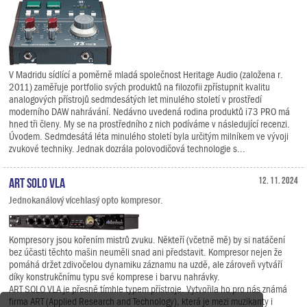
V Madridu sídlící a poměrně mladá společnost Heritage Audio (založena r.
2011) zaměřuje portfolio svých produktů na filozofii zpřístupnit kvalitu
analogových přístrojů sedmdesátých let minulého století v prostředí
moderního DAW nahrávání. Nedávno uvedená rodina produktů i73 PRO má
hned tři členy. My se na prostředního z nich podíváme v následující recenzi.
Úvodem. Sedmdesátá léta minulého století byla určitým milníkem ve vývoji
zvukové techniky. Jednak dozrála polovodičová technologie s...
ART SOLO VLA
12. 11. 2024
Jednokanálový vícehlasý opto kompresor.
Kompresory jsou kořením mistrů zvuku. Někteří (včetně mě) by si natáčení
bez účasti těchto mašin neuměli snad ani představit. Kompresor nejen že
pomáhá držet zdivočelou dynamiku záznamu na uzdě, ale zároveň vytváří
díky konstrukčnímu typu své komprese i barvu nahrávky.
ART SOLO VLA je přesně tímhle typem přístroje. Vytvořila ho pro nás známá
firma ART (Applied Research and Technology), která je mezi muzikanty i