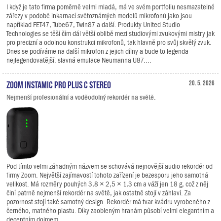
I když je tato firma poměrně velmi mladá, má ve svém portfoliu nesmazatelné
zářezy v podobě inkarnací světoznámých modelů mikrofonů jako jsou
například FET47, Tube67, Twin87 a další. Produkty United Studio
Technologies se těší čím dál větší oblibě mezi studiovými zvukovými mistry jak
pro precizní a odolnou konstrukci mikrofonů, tak hlavně pro svůj skvělý zvuk.
Dnes se podíváme na další mikrofon z jejich dílny a bude to legenda
nejlegendovatější: slavná emulace Neumanna U87....
Zoom Instamic Pro Plus C Stereo
20. 5. 2026
Nejmenší profesionální a voděodolný rekordér na světě.
Pod tímto velmi záhadným názvem se schovává nejnovější audio rekordér od
firmy Zoom. Největší zajímavostí tohoto zařízení je bezesporu jeho samotná
velikost. Má rozměry pouhých 3,8 × 2,5 × 1,3 cm a váží jen 18 g, což z něj
činí patrně nejmenší rekordér na světě, jak ostatně stojí v záhlaví. Za
pozornost stojí také samotný design. Rekordér má tvar kvádru vyrobeného z
černého, matného plastu. Díky zaobleným hranám působí velmi elegantním a
decentním dojmem.