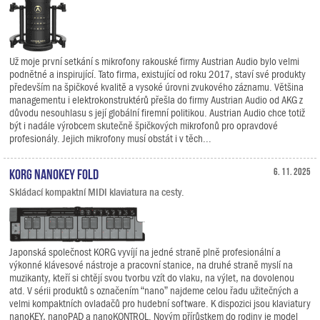
Už moje první setkání s mikrofony rakouské firmy Austrian Audio bylo velmi
podnětné a inspirující. Tato firma, existující od roku 2017, staví své produkty
především na špičkové kvalitě a vysoké úrovni zvukového záznamu. Většina
managementu i elektrokonstruktérů přešla do firmy Austrian Audio od AKG z
důvodu nesouhlasu s její globální firemní politikou. Austrian Audio chce totiž
být i nadále výrobcem skutečně špičkových mikrofonů pro opravdové
profesionály. Jejich mikrofony musí obstát i v těch...
KORG nanoKEY Fold
6. 11. 2025
Skládací kompaktní MIDI klaviatura na cesty.
Japonská společnost KORG vyvíjí na jedné straně plně profesionální a
výkonné klávesové nástroje a pracovní stanice, na druhé straně myslí na
muzikanty, kteří si chtějí svou tvorbu vzít do vlaku, na výlet, na dovolenou
atd. V sérii produktů s označením “nano” najdeme celou řadu užitečných a
velmi kompaktních ovladačů pro hudební software. K dispozici jsou klaviatury
nanoKEY, nanoPAD a nanoKONTROL. Novým přírůstkem do rodiny je model