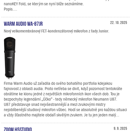
nanoKEY Fold, se kterým se nyní blíže seznámíme.
Popis....
Warm Audio WA-87jr
22. 10. 2025
Nový velkomembránový FET-kondenzátorový mikrofon z řady Junior.
Firma Warm Audio už zařadila do svého bohatého portfolia kdejakou
fajnovost z oblasti audia. Proto netřeba se divit, když pozornost tentokráte
obrátíme ke klonu jedné z největších mikrofonních ikon všech dob. Tou je
bezpochyby legendární „Účko“ - tedy německý mikrofon Neumann U87.
U87 představuje snad nejvšestrannější a mezi zvukovými mistry
nejoblíbenější studiový mikrofon vůbec. Hodí se absolutně pro každou situaci
a vždy šťastného majitele obdaří skvělým zvukem. Je tu jen jeden malý...
Zoom H5studio
9. 9. 2025