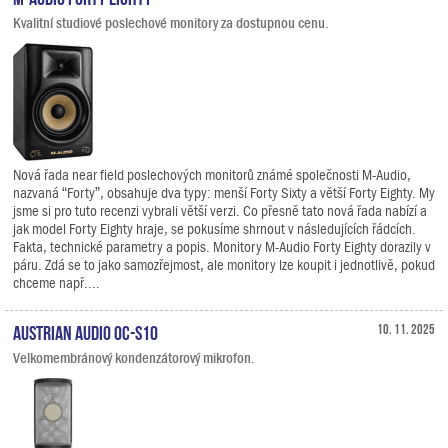
Kvalitní studiové poslechové monitory za dostupnou cenu.
Nová řada near field poslechových monitorů známé společnosti M-Audio,
nazvaná “Forty”, obsahuje dva typy: menší Forty Sixty a větší Forty Eighty. My
jsme si pro tuto recenzi vybrali větší verzi. Co přesně tato nová řada nabízí a
jak model Forty Eighty hraje, se pokusíme shrnout v následujících řádcích.
Fakta, technické parametry a popis. Monitory M-Audio Forty Eighty dorazily v
páru. Zdá se to jako samozřejmost, ale monitory lze koupit i jednotlivě, pokud
chceme např....
Austrian Audio OC-S10
10. 11. 2025
Velkomembránový kondenzátorový mikrofon.