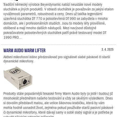
Tradiční německý výrobce Beyerdynamic nabízí neustále nové modely
sluchátek a jiných produktů. V oblasti sluchátek je považován za jakýsi etalon
vyváženosti parametrů, robustnosti a ceny. Dnes už takřka legendární
uzavřená sluchátka DT 770 a polootevřená DT 990 se zabydlela v mnoha
domácích, ale i profesionálních studiích. Jsou to modely léty prověřené,
oblíbené a mají mnoho dalších nástupců. Mezi navýsost důstojné
pokračovatele polootevřených sluchátek patří právě testovaný model DT
1990 PRO...
Warm Audio Warm Lifter
3. 4. 2025
Aktivní mikrofonní inline předzesilovač pro signálově slabé páskové či starší
dynamické mikrofony.
Produkty stále populárnější texaské firmy Warm Audio byly (a jistě i budou) již
mnohokrát předmětem našeho testování a vždy se skvělým výsledkem. Dnes
si dovolím představit malou, ale velice šikovnou krabičku, která by vám
mohla hodně usnadnit život, zejména pokud používáte starší pasivní páskové
či dynamické mikrofony, které dávají samy o sobě slabý signál a je potřeba je
vybudit nějakým externím zařízením.