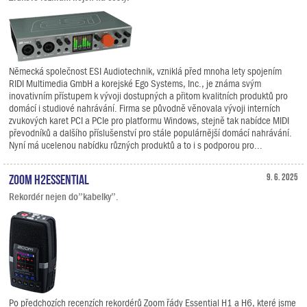
Německá společnost ESI Audiotechnik, vzniklá před mnoha lety spojením
RIDI Multimedia GmbH a korejské Ego Systems, Inc., je známa svým
inovativním přístupem k vývoji dostupných a přitom kvalitních produktů pro
domácí i studiové nahrávání. Firma se původně věnovala vývoji interních
zvukových karet PCI a PCIe pro platformu Windows, stejně tak nabídce MIDI
převodníků a dalšího příslušenství pro stále populárnější domácí nahrávání.
Nyní má ucelenou nabídku různých produktů a to i s podporou pro...
Zoom H2essential
9. 6. 2025
Rekordér nejen do”kabelky”.
Po předchozích recenzích rekordérů Zoom řády Essential H1 a H6, které jsme