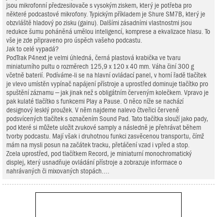
jsou mikrofonní předzesilovače s vysokým ziskem, který je potřeba pro
některé podcastové mikrofony. Typickým příkladem je Shure SM7B, který je
obzvláště hladový po zisku (gainu). Dalšími zásadními vlastnostmi jsou
redukce šumu poháněná umělou inteligencí, komprese a ekvalizace hlasu. To
vše je zde připraveno pro úspěch vašeho podcastu.
Jak to celé vypadá?
PodTrak P4next je velmi úhledná, černá plastová krabička ve tvaru
miniaturního pultu o rozměrech 125,9 x 120 x 40 mm. Váha činí 300 g
včetně baterií. Podíváme-li se na hlavní ovládací panel, v horní řadě tlačítek
je vlevo umístěn vypínač napájení přístroje a uprostřed dominuje tlačítko pro
spuštění záznamu – jak jinak než s obligátním červeným kolečkem. Vpravo je
pak kulaté tlačítko s funkcemi Play a Pause. O něco níže se nachází
designový lesklý proužek. V něm najdeme nalevo čtveřici červeně
podsvícených tlačítek s označením Sound Pad. Tato tlačítka slouží jako pady,
pod které si můžete uložit zvukové samply a následně je přehrávat během
tvorby podcastu. Mají však i druhotnou funkci zasvěcenou transportu, čímž
mám na mysli posun na začátek tracku, přetáčení vzad i vpřed a stop.
Zcela uprostřed, pod tlačítkem Record, je miniaturní monochromatický
displej, který usnadňuje ovládání přístroje a zobrazuje informace o
nahrávaných či mixovaných stopách....