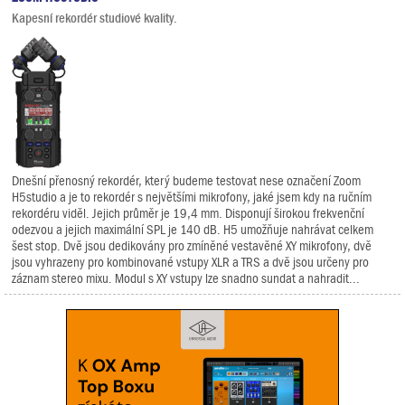
Kapesní rekordér studiové kvality.
Dnešní přenosný rekordér, který budeme testovat nese označení Zoom
H5studio a je to rekordér s největšími mikrofony, jaké jsem kdy na ručním
rekordéru viděl. Jejich průměr je 19,4 mm. Disponují širokou frekvenční
odezvou a jejich maximální SPL je 140 dB. H5 umožňuje nahrávat celkem
šest stop. Dvě jsou dedikovány pro zmíněné vestavěné XY mikrofony, dvě
jsou vyhrazeny pro kombinované vstupy XLR a TRS a dvě jsou určeny pro
záznam stereo mixu. Modul s XY vstupy lze snadno sundat a nahradit...