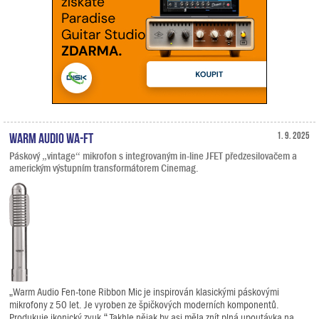
Warm Audio WA-FT
1. 9. 2025
Páskový „vintage“ mikrofon s integrovaným in-line JFET předzesilovačem a
americkým výstupním transformátorem Cinemag.
„Warm Audio Fen-tone Ribbon Mic je inspirován klasickými páskovými
mikrofony z 50 let. Je vyroben ze špičkových moderních komponentů.
Produkuje ikonický zvuk.“ Takhle nějak by asi měla znít plná upoutávka na