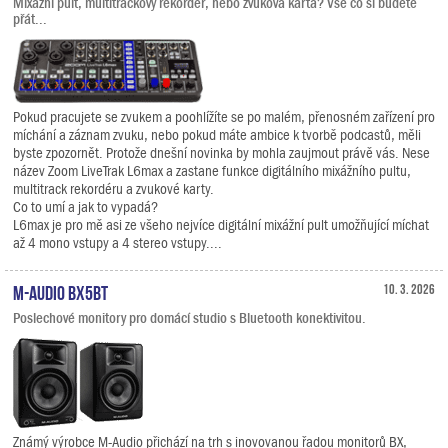
Mixážní pult, multitrackový rekordér, nebo zvuková karta? Vše co si budete
přát...
Pokud pracujete se zvukem a poohlížíte se po malém, přenosném zařízení pro
míchání a záznam zvuku, nebo pokud máte ambice k tvorbě podcastů, měli
byste zpozornět. Protože dnešní novinka by mohla zaujmout právě vás. Nese
název Zoom LiveTrak L6max a zastane funkce digitálního mixážního pultu,
multitrack rekordéru a zvukové karty.
Co to umí a jak to vypadá?
L6max je pro mě asi ze všeho nejvíce digitální mixážní pult umožňující míchat
až 4 mono vstupy a 4 stereo vstupy....
M-Audio BX5BT
10. 3. 2026
Poslechové monitory pro domácí studio s Bluetooth konektivitou.
Známý výrobce M-Audio přichází na trh s inovovanou řadou monitorů BX,