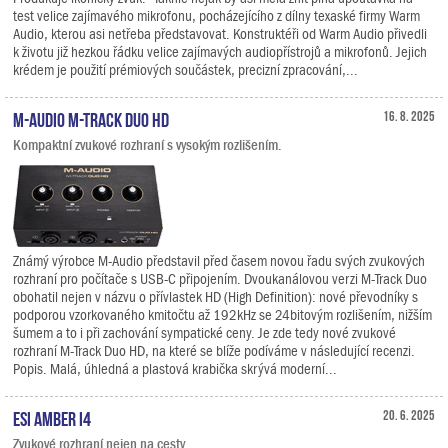
test velice zajímavého mikrofonu, pocházejícího z dílny texaské firmy Warm
Audio, kterou asi netřeba představovat. Konstruktéři od Warm Audio přivedli
k životu již hezkou řádku velice zajímavých audiopřístrojů a mikrofonů. Jejich
krédem je použití prémiových součástek, precizní zpracování,...
M-Audio M-Track Duo HD
16. 8. 2025
Kompaktní zvukové rozhraní s vysokým rozlišením.
Známý výrobce M-Audio představil před časem novou řadu svých zvukových
rozhraní pro počítače s USB-C připojením. Dvoukanálovou verzi M-Track Duo
obohatil nejen v názvu o přívlastek HD (High Definition): nové převodníky s
podporou vzorkovaného kmitočtu až 192kHz se 24bitovým rozlišením, nižším
šumem a to i při zachování sympatické ceny. Je zde tedy nové zvukové
rozhraní M-Track Duo HD, na které se blíže podíváme v následující recenzi.
Popis. Malá, úhledná a plastová krabička skrývá moderní...
ESI Amber i4
20. 6. 2025
Zvukové rozhraní nejen na cesty.