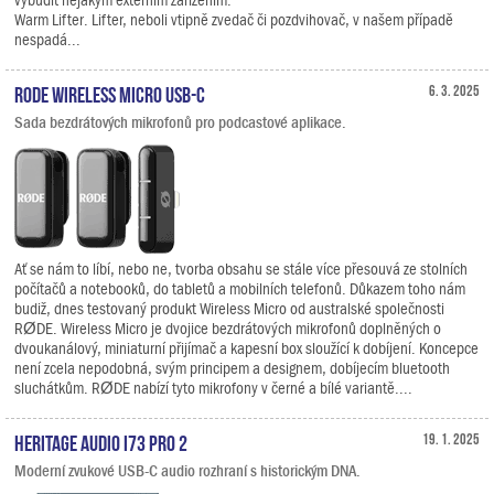
Warm Lifter. Lifter, neboli vtipně zvedač či pozdvihovač, v našem případě
nespadá...
RODE Wireless Micro USB-C
6. 3. 2025
Sada bezdrátových mikrofonů pro podcastové aplikace.
Ať se nám to líbí, nebo ne, tvorba obsahu se stále více přesouvá ze stolních
počítačů a notebooků, do tabletů a mobilních telefonů. Důkazem toho nám
budiž, dnes testovaný produkt Wireless Micro od australské společnosti
RØDE. Wireless Micro je dvojice bezdrátových mikrofonů doplněných o
dvoukanálový, miniaturní přijímač a kapesní box sloužící k dobíjení. Koncepce
není zcela nepodobná, svým principem a designem, dobíjecím bluetooth
sluchátkům. RØDE nabízí tyto mikrofony v černé a bílé variantě....
Heritage Audio i73 PRO 2
19. 1. 2025
Moderní zvukové USB-C audio rozhraní s historickým DNA.