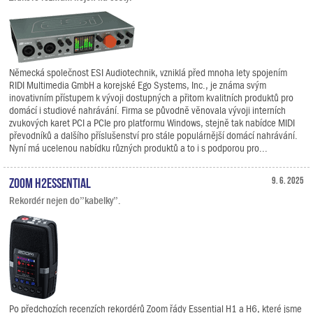
Německá společnost ESI Audiotechnik, vzniklá před mnoha lety spojením
RIDI Multimedia GmbH a korejské Ego Systems, Inc., je známa svým
inovativním přístupem k vývoji dostupných a přitom kvalitních produktů pro
domácí i studiové nahrávání. Firma se původně věnovala vývoji interních
zvukových karet PCI a PCIe pro platformu Windows, stejně tak nabídce MIDI
převodníků a dalšího příslušenství pro stále populárnější domácí nahrávání.
Nyní má ucelenou nabídku různých produktů a to i s podporou pro...
Zoom H2essential
9. 6. 2025
Rekordér nejen do”kabelky”.
Po předchozích recenzích rekordérů Zoom řády Essential H1 a H6, které jsme