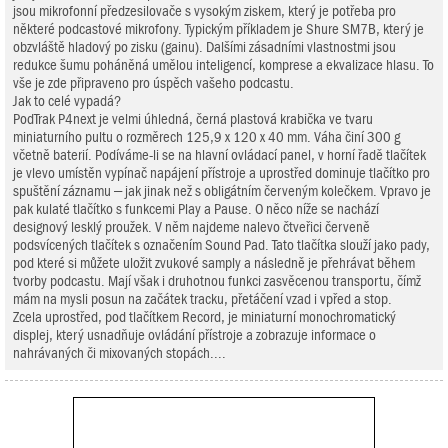
jsou mikrofonní předzesilovače s vysokým ziskem, který je potřeba pro
některé podcastové mikrofony. Typickým příkladem je Shure SM7B, který je
obzvláště hladový po zisku (gainu). Dalšími zásadními vlastnostmi jsou
redukce šumu poháněná umělou inteligencí, komprese a ekvalizace hlasu. To
vše je zde připraveno pro úspěch vašeho podcastu.
Jak to celé vypadá?
PodTrak P4next je velmi úhledná, černá plastová krabička ve tvaru
miniaturního pultu o rozměrech 125,9 x 120 x 40 mm. Váha činí 300 g
včetně baterií. Podíváme-li se na hlavní ovládací panel, v horní řadě tlačítek
je vlevo umístěn vypínač napájení přístroje a uprostřed dominuje tlačítko pro
spuštění záznamu – jak jinak než s obligátním červeným kolečkem. Vpravo je
pak kulaté tlačítko s funkcemi Play a Pause. O něco níže se nachází
designový lesklý proužek. V něm najdeme nalevo čtveřici červeně
podsvícených tlačítek s označením Sound Pad. Tato tlačítka slouží jako pady,
pod které si můžete uložit zvukové samply a následně je přehrávat během
tvorby podcastu. Mají však i druhotnou funkci zasvěcenou transportu, čímž
mám na mysli posun na začátek tracku, přetáčení vzad i vpřed a stop.
Zcela uprostřed, pod tlačítkem Record, je miniaturní monochromatický
displej, který usnadňuje ovládání přístroje a zobrazuje informace o
nahrávaných či mixovaných stopách....