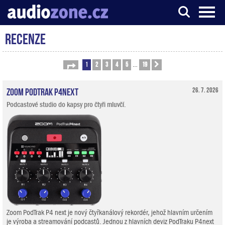
Recenze
Server o digitálním zpracování zvuku
1
2
3
4
5
19
Stránka
1
z
19
Další
…
Zoom PodTrak P4next
26. 7. 2026
Podcastové studio do kapsy pro čtyři mluvčí.
Zoom PodTrak P4 next je nový čtyřkanálový rekordér, jehož hlavním určením
je výroba a streamování podcastů. Jednou z hlavních deviz PodTraku P4next