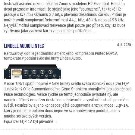
testovali asi před rokem, přichází Zoom s modelem H2 Essential. Hned na
úvod prozradím informaci, že stejně jako jeho “sourozenci”, tak také H2
pracuje s kvalitou záznamu 32 bit, s plovoucí desetinnou čárkou. Přitom je
možné zvolit samplovací frekvenci mezi 44,1 kHz, 48 kHz nebo až 96 kHz.
Nejvyšší možná samplovací frekvence platí pouze pro případ, kdy H2 bude
využívána jako zvuková karta ve spojení s počítačem....
Lindell Audio LiNTEC
4. 5. 2025
Hardwarový klon legendárního amerického kompresoru Pultec EQP1A,
tentokráte v podání švédské firmy Lindell Audio.
V roce 1951 spatřil poprvé v New Jersey světlo světa ikonický equalizer EQP-
1 navržený Ollie Summerlandem a Gene Shankem pracujícími pro společnost
Pulse Technologies. Velice rychle se tento jednoduše ovladatelný, ale
nadmíru účinný equalizer dostal do nahrávacích a vysílacích studií po celém
světě. Posléze byla jeho koncepce ještě doupravena a vznikl model EQP-1A,
který je neméně oblíben dnes nejen ve své hardwarové podobě, ale i v
mnoha softwarových verzích.
Equalizer EQP-1A byl původně...