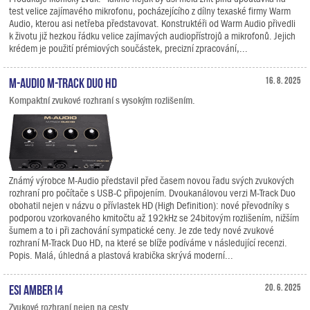
test velice zajímavého mikrofonu, pocházejícího z dílny texaské firmy Warm
Audio, kterou asi netřeba představovat. Konstruktéři od Warm Audio přivedli
k životu již hezkou řádku velice zajímavých audiopřístrojů a mikrofonů. Jejich
krédem je použití prémiových součástek, precizní zpracování,...
M-Audio M-Track Duo HD
16. 8. 2025
Kompaktní zvukové rozhraní s vysokým rozlišením.
Známý výrobce M-Audio představil před časem novou řadu svých zvukových
rozhraní pro počítače s USB-C připojením. Dvoukanálovou verzi M-Track Duo
obohatil nejen v názvu o přívlastek HD (High Definition): nové převodníky s
podporou vzorkovaného kmitočtu až 192kHz se 24bitovým rozlišením, nižším
šumem a to i při zachování sympatické ceny. Je zde tedy nové zvukové
rozhraní M-Track Duo HD, na které se blíže podíváme v následující recenzi.
Popis. Malá, úhledná a plastová krabička skrývá moderní...
ESI Amber i4
20. 6. 2025
Zvukové rozhraní nejen na cesty.