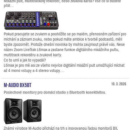
Mixážní pult, multitrackový rekordér, nebo zvuková karta? Vše co si budete
přát...
Pokud pracujete se zvukem a poohlížíte se po malém, přenosném zařízení pro
míchání a záznam zvuku, nebo pokud máte ambice k tvorbě podcastů, měli
byste zpozornět. Protože dnešní novinka by mohla zaujmout právě vás. Nese
název Zoom LiveTrak L6max a zastane funkce digitálního mixážního pultu,
multitrack rekordéru a zvukové karty.
Co to umí a jak to vypadá?
L6max je pro mě asi ze všeho nejvíce digitální mixážní pult umožňující míchat
až 4 mono vstupy a 4 stereo vstupy....
M-Audio BX5BT
10. 3. 2026
Poslechové monitory pro domácí studio s Bluetooth konektivitou.
Známý výrobce M-Audio přichází na trh s inovovanou řadou monitorů BX,