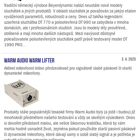
Tradiční německý výrobce Beyerdynamic nabízí neustále nové modely
sluchátek a jiných produktů. V oblasti sluchátek je považován za jakýsi etalon
vyváženosti parametrů, robustnosti a ceny. Dnes už takřka legendární
uzavřená sluchátka DT 770 a polootevřená DT 990 se zabydlela v mnoha
domácích, ale i profesionálních studiích. Jsou to modely léty prověřené,
oblíbené a mají mnoho dalších nástupců. Mezi navýsost důstojné
pokračovatele polootevřených sluchátek patří právě testovaný model DT
1990 PRO...
Warm Audio Warm Lifter
3. 4. 2025
Aktivní mikrofonní inline předzesilovač pro signálově slabé páskové či starší
dynamické mikrofony.
Produkty stále populárnější texaské firmy Warm Audio byly (a jistě i budou) již
mnohokrát předmětem našeho testování a vždy se skvělým výsledkem. Dnes
si dovolím představit malou, ale velice šikovnou krabičku, která by vám
mohla hodně usnadnit život, zejména pokud používáte starší pasivní páskové
či dynamické mikrofony, které dávají samy o sobě slabý signál a je potřeba je
vybudit nějakým externím zařízením.