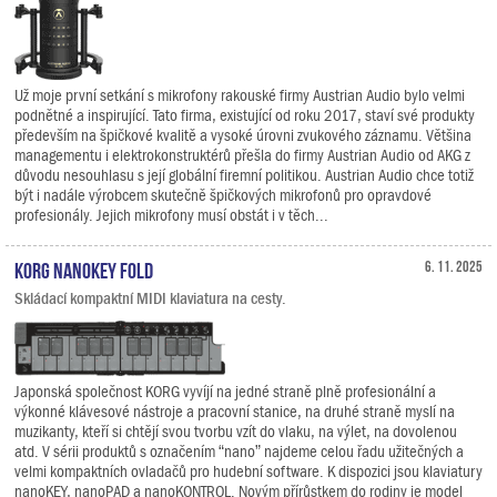
Už moje první setkání s mikrofony rakouské firmy Austrian Audio bylo velmi
podnětné a inspirující. Tato firma, existující od roku 2017, staví své produkty
především na špičkové kvalitě a vysoké úrovni zvukového záznamu. Většina
managementu i elektrokonstruktérů přešla do firmy Austrian Audio od AKG z
důvodu nesouhlasu s její globální firemní politikou. Austrian Audio chce totiž
být i nadále výrobcem skutečně špičkových mikrofonů pro opravdové
profesionály. Jejich mikrofony musí obstát i v těch...
KORG nanoKEY Fold
6. 11. 2025
Skládací kompaktní MIDI klaviatura na cesty.
Japonská společnost KORG vyvíjí na jedné straně plně profesionální a
výkonné klávesové nástroje a pracovní stanice, na druhé straně myslí na
muzikanty, kteří si chtějí svou tvorbu vzít do vlaku, na výlet, na dovolenou
atd. V sérii produktů s označením “nano” najdeme celou řadu užitečných a
velmi kompaktních ovladačů pro hudební software. K dispozici jsou klaviatury
nanoKEY, nanoPAD a nanoKONTROL. Novým přírůstkem do rodiny je model