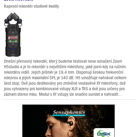
Kapesní rekordér studiové kvality.
Dnešní přenosný rekordér, který budeme testovat nese označení Zoom
H5studio a je to rekordér s největšími mikrofony, jaké jsem kdy na ručním
rekordéru viděl. Jejich průměr je 19,4 mm. Disponují širokou frekvenční
odezvou a jejich maximální SPL je 140 dB. H5 umožňuje nahrávat celkem
šest stop. Dvě jsou dedikovány pro zmíněné vestavěné XY mikrofony, dvě
jsou vyhrazeny pro kombinované vstupy XLR a TRS a dvě jsou určeny pro
záznam stereo mixu. Modul s XY vstupy lze snadno sundat a nahradit...