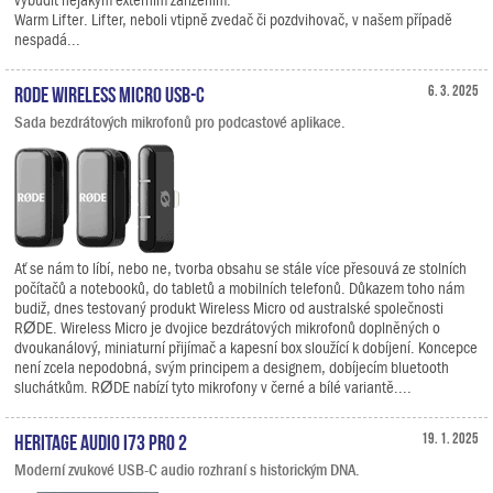
Warm Lifter. Lifter, neboli vtipně zvedač či pozdvihovač, v našem případě
nespadá...
RODE Wireless Micro USB-C
6. 3. 2025
Sada bezdrátových mikrofonů pro podcastové aplikace.
Ať se nám to líbí, nebo ne, tvorba obsahu se stále více přesouvá ze stolních
počítačů a notebooků, do tabletů a mobilních telefonů. Důkazem toho nám
budiž, dnes testovaný produkt Wireless Micro od australské společnosti
RØDE. Wireless Micro je dvojice bezdrátových mikrofonů doplněných o
dvoukanálový, miniaturní přijímač a kapesní box sloužící k dobíjení. Koncepce
není zcela nepodobná, svým principem a designem, dobíjecím bluetooth
sluchátkům. RØDE nabízí tyto mikrofony v černé a bílé variantě....
Heritage Audio i73 PRO 2
19. 1. 2025
Moderní zvukové USB-C audio rozhraní s historickým DNA.