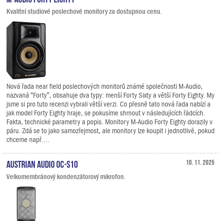
Kvalitní studiové poslechové monitory za dostupnou cenu.
Nová řada near field poslechových monitorů známé společnosti M-Audio,
nazvaná “Forty”, obsahuje dva typy: menší Forty Sixty a větší Forty Eighty. My
jsme si pro tuto recenzi vybrali větší verzi. Co přesně tato nová řada nabízí a
jak model Forty Eighty hraje, se pokusíme shrnout v následujících řádcích.
Fakta, technické parametry a popis. Monitory M-Audio Forty Eighty dorazily v
páru. Zdá se to jako samozřejmost, ale monitory lze koupit i jednotlivě, pokud
chceme např....
Austrian Audio OC-S10
10. 11. 2025
Velkomembránový kondenzátorový mikrofon.