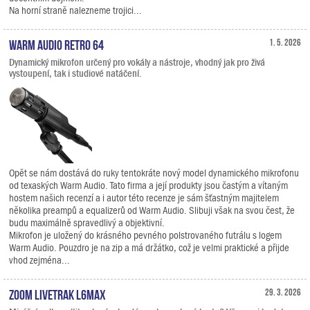
Na horní straně nalezneme trojici...
Warm Audio Retro 64
1. 5. 2026
Dynamický mikrofon určený pro vokály a nástroje, vhodný jak pro živá
vystoupení, tak i studiové natáčení.
Opět se nám dostává do ruky tentokráte nový model dynamického mikrofonu
od texaských Warm Audio. Tato firma a její produkty jsou častým a vítaným
hostem našich recenzí a i autor této recenze je sám šťastným majitelem
několika preampů a equalizerů od Warm Audio. Slibuji však na svou čest, že
budu maximálně spravedlivý a objektivní.
Mikrofon je uložený do krásného pevného polstrovaného futrálu s logem
Warm Audio. Pouzdro je na zip a má držátko, což je velmi praktické a přijde
vhod zejména...
Zoom LiveTrak L6max
29. 3. 2026