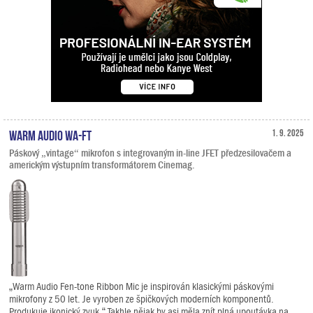
Warm Audio WA-FT
1. 9. 2025
Páskový „vintage“ mikrofon s integrovaným in-line JFET předzesilovačem a
americkým výstupním transformátorem Cinemag.
„Warm Audio Fen-tone Ribbon Mic je inspirován klasickými páskovými
mikrofony z 50 let. Je vyroben ze špičkových moderních komponentů.
Produkuje ikonický zvuk.“ Takhle nějak by asi měla znít plná upoutávka na