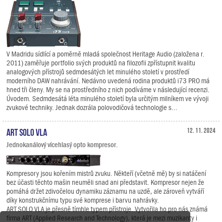
V Madridu sídlící a poměrně mladá společnost Heritage Audio (založena r.
2011) zaměřuje portfolio svých produktů na filozofii zpřístupnit kvalitu
analogových přístrojů sedmdesátých let minulého století v prostředí
moderního DAW nahrávání. Nedávno uvedená rodina produktů i73 PRO má
hned tři členy. My se na prostředního z nich podíváme v následující recenzi.
Úvodem. Sedmdesátá léta minulého století byla určitým milníkem ve vývoji
zvukové techniky. Jednak dozrála polovodičová technologie s...
ART SOLO VLA
12. 11. 2024
Jednokanálový vícehlasý opto kompresor.
Kompresory jsou kořením mistrů zvuku. Někteří (včetně mě) by si natáčení
bez účasti těchto mašin neuměli snad ani představit. Kompresor nejen že
pomáhá držet zdivočelou dynamiku záznamu na uzdě, ale zároveň vytváří
díky konstrukčnímu typu své komprese i barvu nahrávky.
ART SOLO VLA je přesně tímhle typem přístroje. Vytvořila ho pro nás známá
firma ART (Applied Research and Technology), která je mezi muzikanty i