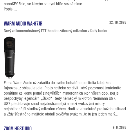
nanoKEY Fold, se kterým se nyní blíže seznámíme.
Popis....
Warm Audio WA-87jr
22. 10. 2025
Nový velkomembránový FET-kondenzátorový mikrofon z řady Junior.
Firma Warm Audio už zařadila do svého bohatého portfolia kdejakou
fajnovost z oblasti audia. Proto netřeba se divit, když pozornost tentokráte
obrátíme ke klonu jedné z největších mikrofonních ikon všech dob. Tou je
bezpochyby legendární „Účko“ - tedy německý mikrofon Neumann U87.
U87 představuje snad nejvšestrannější a mezi zvukovými mistry
nejoblíbenější studiový mikrofon vůbec. Hodí se absolutně pro každou situaci
a vždy šťastného majitele obdaří skvělým zvukem. Je tu jen jeden malý...
Zoom H5studio
9. 9. 2025