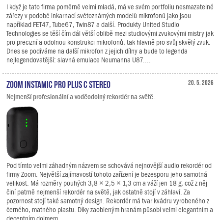
I když je tato firma poměrně velmi mladá, má ve svém portfoliu nesmazatelné
zářezy v podobě inkarnací světoznámých modelů mikrofonů jako jsou
například FET47, Tube67, Twin87 a další. Produkty United Studio
Technologies se těší čím dál větší oblibě mezi studiovými zvukovými mistry jak
pro precizní a odolnou konstrukci mikrofonů, tak hlavně pro svůj skvělý zvuk.
Dnes se podíváme na další mikrofon z jejich dílny a bude to legenda
nejlegendovatější: slavná emulace Neumanna U87....
Zoom Instamic Pro Plus C Stereo
20. 5. 2026
Nejmenší profesionální a voděodolný rekordér na světě.
Pod tímto velmi záhadným názvem se schovává nejnovější audio rekordér od
firmy Zoom. Největší zajímavostí tohoto zařízení je bezesporu jeho samotná
velikost. Má rozměry pouhých 3,8 × 2,5 × 1,3 cm a váží jen 18 g, což z něj
činí patrně nejmenší rekordér na světě, jak ostatně stojí v záhlaví. Za
pozornost stojí také samotný design. Rekordér má tvar kvádru vyrobeného z
černého, matného plastu. Díky zaobleným hranám působí velmi elegantním a
decentním dojmem.