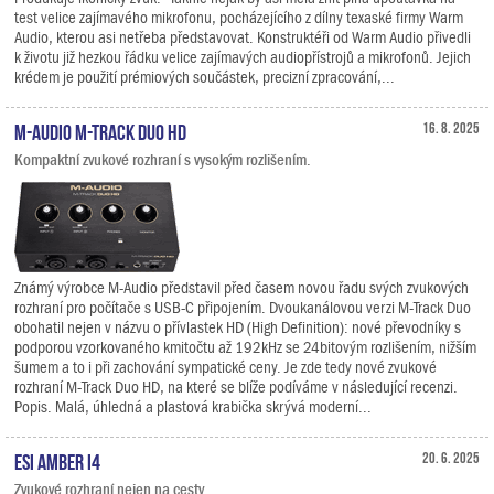
test velice zajímavého mikrofonu, pocházejícího z dílny texaské firmy Warm
Audio, kterou asi netřeba představovat. Konstruktéři od Warm Audio přivedli
k životu již hezkou řádku velice zajímavých audiopřístrojů a mikrofonů. Jejich
krédem je použití prémiových součástek, precizní zpracování,...
M-Audio M-Track Duo HD
16. 8. 2025
Kompaktní zvukové rozhraní s vysokým rozlišením.
Známý výrobce M-Audio představil před časem novou řadu svých zvukových
rozhraní pro počítače s USB-C připojením. Dvoukanálovou verzi M-Track Duo
obohatil nejen v názvu o přívlastek HD (High Definition): nové převodníky s
podporou vzorkovaného kmitočtu až 192kHz se 24bitovým rozlišením, nižším
šumem a to i při zachování sympatické ceny. Je zde tedy nové zvukové
rozhraní M-Track Duo HD, na které se blíže podíváme v následující recenzi.
Popis. Malá, úhledná a plastová krabička skrývá moderní...
ESI Amber i4
20. 6. 2025
Zvukové rozhraní nejen na cesty.