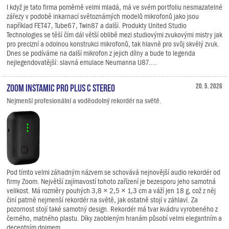
I když je tato firma poměrně velmi mladá, má ve svém portfoliu nesmazatelné
zářezy v podobě inkarnací světoznámých modelů mikrofonů jako jsou
například FET47, Tube67, Twin87 a další. Produkty United Studio
Technologies se těší čím dál větší oblibě mezi studiovými zvukovými mistry jak
pro precizní a odolnou konstrukci mikrofonů, tak hlavně pro svůj skvělý zvuk.
Dnes se podíváme na další mikrofon z jejich dílny a bude to legenda
nejlegendovatější: slavná emulace Neumanna U87....
Zoom Instamic Pro Plus C Stereo
20. 5. 2026
Nejmenší profesionální a voděodolný rekordér na světě.
Pod tímto velmi záhadným názvem se schovává nejnovější audio rekordér od
firmy Zoom. Největší zajímavostí tohoto zařízení je bezesporu jeho samotná
velikost. Má rozměry pouhých 3,8 × 2,5 × 1,3 cm a váží jen 18 g, což z něj
činí patrně nejmenší rekordér na světě, jak ostatně stojí v záhlaví. Za
pozornost stojí také samotný design. Rekordér má tvar kvádru vyrobeného z
černého, matného plastu. Díky zaobleným hranám působí velmi elegantním a
decentním dojmem.