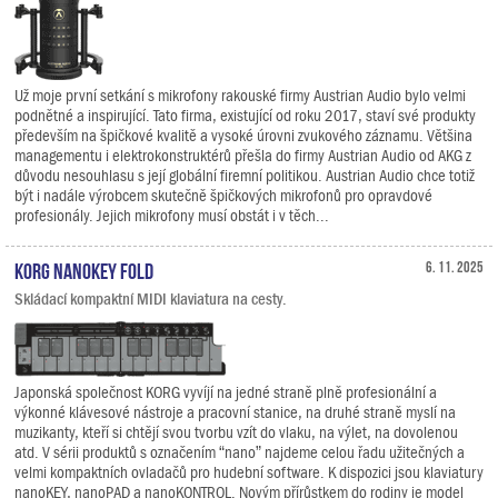
Už moje první setkání s mikrofony rakouské firmy Austrian Audio bylo velmi
podnětné a inspirující. Tato firma, existující od roku 2017, staví své produkty
především na špičkové kvalitě a vysoké úrovni zvukového záznamu. Většina
managementu i elektrokonstruktérů přešla do firmy Austrian Audio od AKG z
důvodu nesouhlasu s její globální firemní politikou. Austrian Audio chce totiž
být i nadále výrobcem skutečně špičkových mikrofonů pro opravdové
profesionály. Jejich mikrofony musí obstát i v těch...
KORG nanoKEY Fold
6. 11. 2025
Skládací kompaktní MIDI klaviatura na cesty.
Japonská společnost KORG vyvíjí na jedné straně plně profesionální a
výkonné klávesové nástroje a pracovní stanice, na druhé straně myslí na
muzikanty, kteří si chtějí svou tvorbu vzít do vlaku, na výlet, na dovolenou
atd. V sérii produktů s označením “nano” najdeme celou řadu užitečných a
velmi kompaktních ovladačů pro hudební software. K dispozici jsou klaviatury
nanoKEY, nanoPAD a nanoKONTROL. Novým přírůstkem do rodiny je model