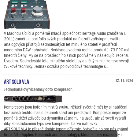
V Madridu sídlící a poměrně mladá společnost Heritage Audio (založena r.
2011) zaměřuje portfolio svých produktů na filozofii zpřístupnit kvalitu
analogových přístrojů sedmdesátých let minulého století v prostředí
moderního DAW nahrávání. Nedávno uvedená rodina produktů i73 PRO má
hned tři členy. My se na prostředního z nich podíváme v následující recenzi.
Úvodem. Sedmdesátá léta minulého století byla určitým milníkem ve vývoji
zvukové techniky. Jednak dozrála polovodičová technologie s...
ART SOLO VLA
12. 11. 2024
Jednokanálový vícehlasý opto kompresor.
Kompresory jsou kořením mistrů zvuku. Někteří (včetně mě) by si natáčení
bez účasti těchto mašin neuměli snad ani představit. Kompresor nejen že
pomáhá držet zdivočelou dynamiku záznamu na uzdě, ale zároveň vytváří
díky konstrukčnímu typu své komprese i barvu nahrávky.
ART SOLO VLA je přesně tímhle typem přístroje. Vytvořila ho pro nás známá
firma ART (Applied Research and Technology), která je mezi muzikanty i