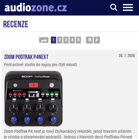
Recenze
Server o digitálním zpracování zvuku
1
2
3
4
5
19
Stránka
1
z
19
Další
…
Zoom PodTrak P4next
26. 7. 2026
Podcastové studio do kapsy pro čtyři mluvčí.
Zoom PodTrak P4 next je nový čtyřkanálový rekordér, jehož hlavním určením
je výroba a streamování podcastů. Jednou z hlavních deviz PodTraku P4next