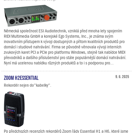
Německá společnost ESI Audiotechnik, vzniklá před mnoha lety spojením
RIDI Multimedia GmbH a korejské Ego Systems, Inc., je známa svým
inovativním přístupem k vývoji dostupných a přitom kvalitních produktů pro
domácí i studiové nahrávání. Firma se původně věnovala vývoji interních
zvukových karet PCI a PCIe pro platformu Windows, stejně tak nabídce MIDI
převodníků a dalšího příslušenství pro stále populárnější domácí nahrávání.
Nyní má ucelenou nabídku různých produktů a to i s podporou pro...
Zoom H2essential
9. 6. 2025
Rekordér nejen do”kabelky”.
Po předchozích recenzích rekordérů Zoom řády Essential H1 a H6, které jsme