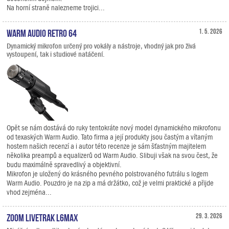
Na horní straně nalezneme trojici...
Warm Audio Retro 64
1. 5. 2026
Dynamický mikrofon určený pro vokály a nástroje, vhodný jak pro živá
vystoupení, tak i studiové natáčení.
Opět se nám dostává do ruky tentokráte nový model dynamického mikrofonu
od texaských Warm Audio. Tato firma a její produkty jsou častým a vítaným
hostem našich recenzí a i autor této recenze je sám šťastným majitelem
několika preampů a equalizerů od Warm Audio. Slibuji však na svou čest, že
budu maximálně spravedlivý a objektivní.
Mikrofon je uložený do krásného pevného polstrovaného futrálu s logem
Warm Audio. Pouzdro je na zip a má držátko, což je velmi praktické a přijde
vhod zejména...
Zoom LiveTrak L6max
29. 3. 2026