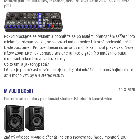
Mixážní pult, multitrackový rekordér, nebo zvuková karta? Vše co si budete
přát...
Pokud pracujete se zvukem a poohlížíte se po malém, přenosném zařízení pro
míchání a záznam zvuku, nebo pokud máte ambice k tvorbě podcastů, měli
byste zpozornět. Protože dnešní novinka by mohla zaujmout právě vás. Nese
název Zoom LiveTrak L6max a zastane funkce digitálního mixážního pultu,
multitrack rekordéru a zvukové karty.
Co to umí a jak to vypadá?
L6max je pro mě asi ze všeho nejvíce digitální mixážní pult umožňující míchat
až 4 mono vstupy a 4 stereo vstupy....
M-Audio BX5BT
10. 3. 2026
Poslechové monitory pro domácí studio s Bluetooth konektivitou.
Známý výrobce M-Audio přichází na trh s inovovanou řadou monitorů BX,