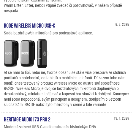
Warm Lifter. Lifter, neboli vtipně zvedač či pozdvihovač, v našem případě
nespadá...
RODE Wireless Micro USB-C
6. 3. 2025
Sada bezdrátových mikrofonů pro podcastové aplikace.
Ať se nám to líbí, nebo ne, tvorba obsahu se stále více přesouvá ze stolních
počítačů a notebooků, do tabletů a mobilních telefonů. Důkazem toho nám
budiž, dnes testovaný produkt Wireless Micro od australské společnosti
RØDE. Wireless Micro je dvojice bezdrátových mikrofonů doplněných o
dvoukanálový, miniaturní přijímač a kapesní box sloužící k dobíjení. Koncepce
není zcela nepodobná, svým principem a designem, dobíjecím bluetooth
sluchátkům. RØDE nabízí tyto mikrofony v černé a bílé variantě....
Heritage Audio i73 PRO 2
19. 1. 2025
Moderní zvukové USB-C audio rozhraní s historickým DNA.