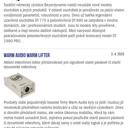
Tradiční německý výrobce Beyerdynamic nabízí neustále nové modely
sluchátek a jiných produktů. V oblasti sluchátek je považován za jakýsi etalon
vyváženosti parametrů, robustnosti a ceny. Dnes už takřka legendární
uzavřená sluchátka DT 770 a polootevřená DT 990 se zabydlela v mnoha
domácích, ale i profesionálních studiích. Jsou to modely léty prověřené,
oblíbené a mají mnoho dalších nástupců. Mezi navýsost důstojné
pokračovatele polootevřených sluchátek patří právě testovaný model DT
1990 PRO...
Warm Audio Warm Lifter
3. 4. 2025
Aktivní mikrofonní inline předzesilovač pro signálově slabé páskové či starší
dynamické mikrofony.
Produkty stále populárnější texaské firmy Warm Audio byly (a jistě i budou) již
mnohokrát předmětem našeho testování a vždy se skvělým výsledkem. Dnes
si dovolím představit malou, ale velice šikovnou krabičku, která by vám
mohla hodně usnadnit život, zejména pokud používáte starší pasivní páskové
či dynamické mikrofony, které dávají samy o sobě slabý signál a je potřeba je
vybudit nějakým externím zařízením.