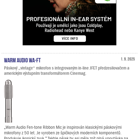
Warm Audio WA-FT
1. 9. 2025
Páskový „vintage“ mikrofon s integrovaným in-line JFET předzesilovačem a
americkým výstupním transformátorem Cinemag.
„Warm Audio Fen-tone Ribbon Mic je inspirován klasickými páskovými
mikrofony z 50 let. Je vyroben ze špičkových moderních komponentů.
Produkuje ikonický zvuk.“ Takhle nějak by asi měla znít plná upoutávka na