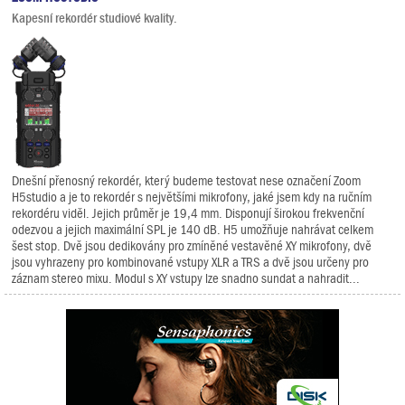
Kapesní rekordér studiové kvality.
Dnešní přenosný rekordér, který budeme testovat nese označení Zoom
H5studio a je to rekordér s největšími mikrofony, jaké jsem kdy na ručním
rekordéru viděl. Jejich průměr je 19,4 mm. Disponují širokou frekvenční
odezvou a jejich maximální SPL je 140 dB. H5 umožňuje nahrávat celkem
šest stop. Dvě jsou dedikovány pro zmíněné vestavěné XY mikrofony, dvě
jsou vyhrazeny pro kombinované vstupy XLR a TRS a dvě jsou určeny pro
záznam stereo mixu. Modul s XY vstupy lze snadno sundat a nahradit...