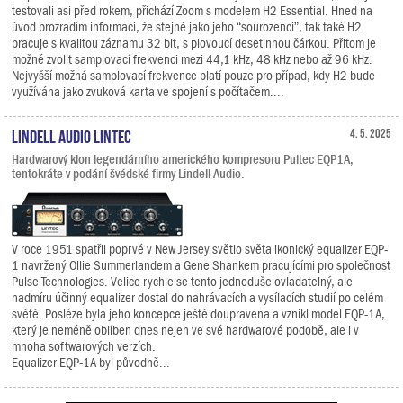
testovali asi před rokem, přichází Zoom s modelem H2 Essential. Hned na
úvod prozradím informaci, že stejně jako jeho “sourozenci”, tak také H2
pracuje s kvalitou záznamu 32 bit, s plovoucí desetinnou čárkou. Přitom je
možné zvolit samplovací frekvenci mezi 44,1 kHz, 48 kHz nebo až 96 kHz.
Nejvyšší možná samplovací frekvence platí pouze pro případ, kdy H2 bude
využívána jako zvuková karta ve spojení s počítačem....
Lindell Audio LiNTEC
4. 5. 2025
Hardwarový klon legendárního amerického kompresoru Pultec EQP1A,
tentokráte v podání švédské firmy Lindell Audio.
V roce 1951 spatřil poprvé v New Jersey světlo světa ikonický equalizer EQP-
1 navržený Ollie Summerlandem a Gene Shankem pracujícími pro společnost
Pulse Technologies. Velice rychle se tento jednoduše ovladatelný, ale
nadmíru účinný equalizer dostal do nahrávacích a vysílacích studií po celém
světě. Posléze byla jeho koncepce ještě doupravena a vznikl model EQP-1A,
který je neméně oblíben dnes nejen ve své hardwarové podobě, ale i v
mnoha softwarových verzích.
Equalizer EQP-1A byl původně...