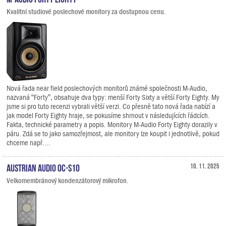
Kvalitní studiové poslechové monitory za dostupnou cenu.
Nová řada near field poslechových monitorů známé společnosti M-Audio,
nazvaná “Forty”, obsahuje dva typy: menší Forty Sixty a větší Forty Eighty. My
jsme si pro tuto recenzi vybrali větší verzi. Co přesně tato nová řada nabízí a
jak model Forty Eighty hraje, se pokusíme shrnout v následujících řádcích.
Fakta, technické parametry a popis. Monitory M-Audio Forty Eighty dorazily v
páru. Zdá se to jako samozřejmost, ale monitory lze koupit i jednotlivě, pokud
chceme např....
Austrian Audio OC-S10
10. 11. 2025
Velkomembránový kondenzátorový mikrofon.