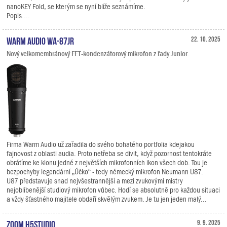
nanoKEY Fold, se kterým se nyní blíže seznámíme.
Popis....
Warm Audio WA-87jr
22. 10. 2025
Nový velkomembránový FET-kondenzátorový mikrofon z řady Junior.
Firma Warm Audio už zařadila do svého bohatého portfolia kdejakou
fajnovost z oblasti audia. Proto netřeba se divit, když pozornost tentokráte
obrátíme ke klonu jedné z největších mikrofonních ikon všech dob. Tou je
bezpochyby legendární „Účko“ - tedy německý mikrofon Neumann U87.
U87 představuje snad nejvšestrannější a mezi zvukovými mistry
nejoblíbenější studiový mikrofon vůbec. Hodí se absolutně pro každou situaci
a vždy šťastného majitele obdaří skvělým zvukem. Je tu jen jeden malý...
Zoom H5studio
9. 9. 2025