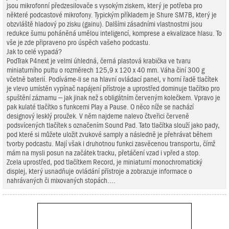
jsou mikrofonní předzesilovače s vysokým ziskem, který je potřeba pro
některé podcastové mikrofony. Typickým příkladem je Shure SM7B, který je
obzvláště hladový po zisku (gainu). Dalšími zásadními vlastnostmi jsou
redukce šumu poháněná umělou inteligencí, komprese a ekvalizace hlasu. To
vše je zde připraveno pro úspěch vašeho podcastu.
Jak to celé vypadá?
PodTrak P4next je velmi úhledná, černá plastová krabička ve tvaru
miniaturního pultu o rozměrech 125,9 x 120 x 40 mm. Váha činí 300 g
včetně baterií. Podíváme-li se na hlavní ovládací panel, v horní řadě tlačítek
je vlevo umístěn vypínač napájení přístroje a uprostřed dominuje tlačítko pro
spuštění záznamu – jak jinak než s obligátním červeným kolečkem. Vpravo je
pak kulaté tlačítko s funkcemi Play a Pause. O něco níže se nachází
designový lesklý proužek. V něm najdeme nalevo čtveřici červeně
podsvícených tlačítek s označením Sound Pad. Tato tlačítka slouží jako pady,
pod které si můžete uložit zvukové samply a následně je přehrávat během
tvorby podcastu. Mají však i druhotnou funkci zasvěcenou transportu, čímž
mám na mysli posun na začátek tracku, přetáčení vzad i vpřed a stop.
Zcela uprostřed, pod tlačítkem Record, je miniaturní monochromatický
displej, který usnadňuje ovládání přístroje a zobrazuje informace o
nahrávaných či mixovaných stopách....