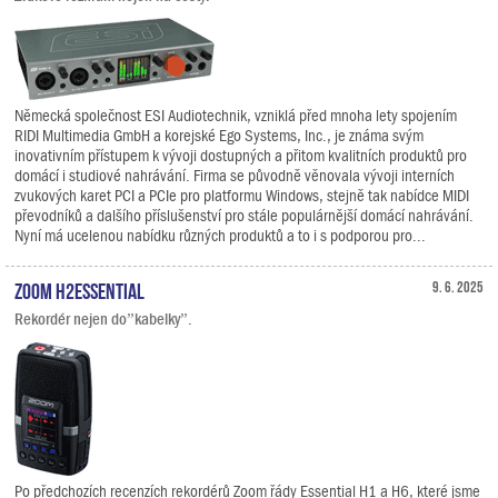
Německá společnost ESI Audiotechnik, vzniklá před mnoha lety spojením
RIDI Multimedia GmbH a korejské Ego Systems, Inc., je známa svým
inovativním přístupem k vývoji dostupných a přitom kvalitních produktů pro
domácí i studiové nahrávání. Firma se původně věnovala vývoji interních
zvukových karet PCI a PCIe pro platformu Windows, stejně tak nabídce MIDI
převodníků a dalšího příslušenství pro stále populárnější domácí nahrávání.
Nyní má ucelenou nabídku různých produktů a to i s podporou pro...
Zoom H2essential
9. 6. 2025
Rekordér nejen do”kabelky”.
Po předchozích recenzích rekordérů Zoom řády Essential H1 a H6, které jsme