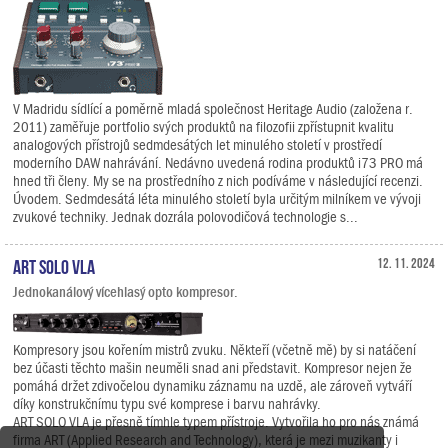
V Madridu sídlící a poměrně mladá společnost Heritage Audio (založena r.
2011) zaměřuje portfolio svých produktů na filozofii zpřístupnit kvalitu
analogových přístrojů sedmdesátých let minulého století v prostředí
moderního DAW nahrávání. Nedávno uvedená rodina produktů i73 PRO má
hned tři členy. My se na prostředního z nich podíváme v následující recenzi.
Úvodem. Sedmdesátá léta minulého století byla určitým milníkem ve vývoji
zvukové techniky. Jednak dozrála polovodičová technologie s...
ART SOLO VLA
12. 11. 2024
Jednokanálový vícehlasý opto kompresor.
Kompresory jsou kořením mistrů zvuku. Někteří (včetně mě) by si natáčení
bez účasti těchto mašin neuměli snad ani představit. Kompresor nejen že
pomáhá držet zdivočelou dynamiku záznamu na uzdě, ale zároveň vytváří
díky konstrukčnímu typu své komprese i barvu nahrávky.
ART SOLO VLA je přesně tímhle typem přístroje. Vytvořila ho pro nás známá
firma ART (Applied Research and Technology), která je mezi muzikanty i