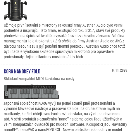
Už moje první setkání s mikrofony rakouské firmy Austrian Audio bylo velmi
podnětné a inspirující. Tato firma, existující od roku 2017, staví své produkty
především na špičkové kvalitě a vysoké úrovni zvukového záznamu. Většina
managementu i elektrokonstruktérů přešla do firmy Austrian Audio od AKG z
důvodu nesouhlasu s její globální firemní politikou. Austrian Audio chce totiž
být i nadále výrobcem skutečně špičkových mikrofonů pro opravdové
profesionály. Jejich mikrofony musí obstát i v těch...
KORG nanoKEY Fold
6. 11. 2025
Skládací kompaktní MIDI klaviatura na cesty.
Japonská společnost KORG vyvíjí na jedné straně plně profesionální a
výkonné klávesové nástroje a pracovní stanice, na druhé straně myslí na
muzikanty, kteří si chtějí svou tvorbu vzít do vlaku, na výlet, na dovolenou
atd. V sérii produktů s označením “nano” najdeme celou řadu užitečných a
velmi kompaktních ovladačů pro hudební software. K dispozici jsou klaviatury
nanoKEY, nanoPAD a nanoKONTROL. Novým přírůstkem do rodiny je model