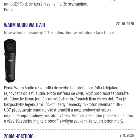
nanoKEY Fold, se kterým se nyní blíže seznámíme.
Popis....
Warm Audio WA-87jr
22. 10. 2025
Nový velkomembránový FET-kondenzátorový mikrofon z řady Junior.
Firma Warm Audio už zařadila do svého bohatého portfolia kdejakou
fajnovost z oblasti audia. Proto netřeba se divit, když pozornost tentokráte
obrátíme ke klonu jedné z největších mikrofonních ikon všech dob. Tou je
bezpochyby legendární „Účko“ - tedy německý mikrofon Neumann U87.
U87 představuje snad nejvšestrannější a mezi zvukovými mistry
nejoblíbenější studiový mikrofon vůbec. Hodí se absolutně pro každou situaci
a vždy šťastného majitele obdaří skvělým zvukem. Je tu jen jeden malý...
Zoom H5studio
9. 9. 2025