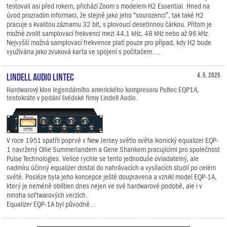
testovali asi před rokem, přichází Zoom s modelem H2 Essential. Hned na
úvod prozradím informaci, že stejně jako jeho “sourozenci”, tak také H2
pracuje s kvalitou záznamu 32 bit, s plovoucí desetinnou čárkou. Přitom je
možné zvolit samplovací frekvenci mezi 44,1 kHz, 48 kHz nebo až 96 kHz.
Nejvyšší možná samplovací frekvence platí pouze pro případ, kdy H2 bude
využívána jako zvuková karta ve spojení s počítačem....
Lindell Audio LiNTEC
4. 5. 2025
Hardwarový klon legendárního amerického kompresoru Pultec EQP1A,
tentokráte v podání švédské firmy Lindell Audio.
V roce 1951 spatřil poprvé v New Jersey světlo světa ikonický equalizer EQP-
1 navržený Ollie Summerlandem a Gene Shankem pracujícími pro společnost
Pulse Technologies. Velice rychle se tento jednoduše ovladatelný, ale
nadmíru účinný equalizer dostal do nahrávacích a vysílacích studií po celém
světě. Posléze byla jeho koncepce ještě doupravena a vznikl model EQP-1A,
který je neméně oblíben dnes nejen ve své hardwarové podobě, ale i v
mnoha softwarových verzích.
Equalizer EQP-1A byl původně...