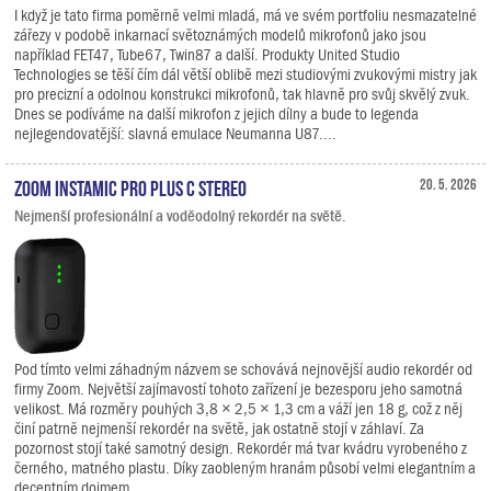
I když je tato firma poměrně velmi mladá, má ve svém portfoliu nesmazatelné
zářezy v podobě inkarnací světoznámých modelů mikrofonů jako jsou
například FET47, Tube67, Twin87 a další. Produkty United Studio
Technologies se těší čím dál větší oblibě mezi studiovými zvukovými mistry jak
pro precizní a odolnou konstrukci mikrofonů, tak hlavně pro svůj skvělý zvuk.
Dnes se podíváme na další mikrofon z jejich dílny a bude to legenda
nejlegendovatější: slavná emulace Neumanna U87....
Zoom Instamic Pro Plus C Stereo
20. 5. 2026
Nejmenší profesionální a voděodolný rekordér na světě.
Pod tímto velmi záhadným názvem se schovává nejnovější audio rekordér od
firmy Zoom. Největší zajímavostí tohoto zařízení je bezesporu jeho samotná
velikost. Má rozměry pouhých 3,8 × 2,5 × 1,3 cm a váží jen 18 g, což z něj
činí patrně nejmenší rekordér na světě, jak ostatně stojí v záhlaví. Za
pozornost stojí také samotný design. Rekordér má tvar kvádru vyrobeného z
černého, matného plastu. Díky zaobleným hranám působí velmi elegantním a
decentním dojmem.