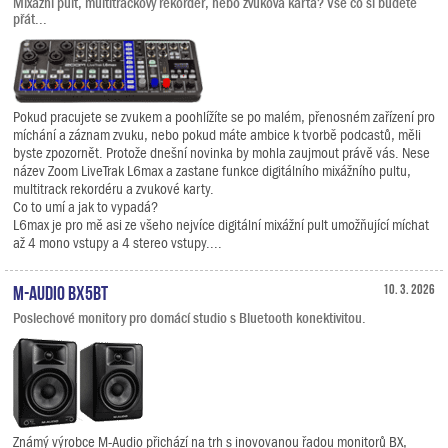
Mixážní pult, multitrackový rekordér, nebo zvuková karta? Vše co si budete
přát...
Pokud pracujete se zvukem a poohlížíte se po malém, přenosném zařízení pro
míchání a záznam zvuku, nebo pokud máte ambice k tvorbě podcastů, měli
byste zpozornět. Protože dnešní novinka by mohla zaujmout právě vás. Nese
název Zoom LiveTrak L6max a zastane funkce digitálního mixážního pultu,
multitrack rekordéru a zvukové karty.
Co to umí a jak to vypadá?
L6max je pro mě asi ze všeho nejvíce digitální mixážní pult umožňující míchat
až 4 mono vstupy a 4 stereo vstupy....
M-Audio BX5BT
10. 3. 2026
Poslechové monitory pro domácí studio s Bluetooth konektivitou.
Známý výrobce M-Audio přichází na trh s inovovanou řadou monitorů BX,