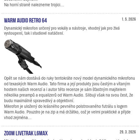
Na horní straně nalezneme trojici...
Warm Audio Retro 64
1. 5. 2026
Dynamický mikrofon určený pro vokály a nástroje, vhodný jak pro živá
vystoupení, tak i studiové natáčení.
Opět se nám dostává do ruky tentokráte nový model dynamického mikrofonu
od texaských Warm Audio. Tato firma a její produkty jsou častým a vítaným
hostem našich recenzí a i autor této recenze je sám šťastným majitelem
několika preampů a equalizerů od Warm Audio. Slibuji však na svou čest, že
budu maximálně spravedlivý a objektivní.
Mikrofon je uložený do krásného pevného polstrovaného futrálu s logem
Warm Audio. Pouzdro je na zip a má držátko, což je velmi praktické a přijde
vhod zejména...
Zoom LiveTrak L6max
29. 3. 2026