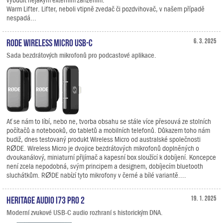
Warm Lifter. Lifter, neboli vtipně zvedač či pozdvihovač, v našem případě
nespadá...
RODE Wireless Micro USB-C
6. 3. 2025
Sada bezdrátových mikrofonů pro podcastové aplikace.
Ať se nám to líbí, nebo ne, tvorba obsahu se stále více přesouvá ze stolních
počítačů a notebooků, do tabletů a mobilních telefonů. Důkazem toho nám
budiž, dnes testovaný produkt Wireless Micro od australské společnosti
RØDE. Wireless Micro je dvojice bezdrátových mikrofonů doplněných o
dvoukanálový, miniaturní přijímač a kapesní box sloužící k dobíjení. Koncepce
není zcela nepodobná, svým principem a designem, dobíjecím bluetooth
sluchátkům. RØDE nabízí tyto mikrofony v černé a bílé variantě....
Heritage Audio i73 PRO 2
19. 1. 2025
Moderní zvukové USB-C audio rozhraní s historickým DNA.