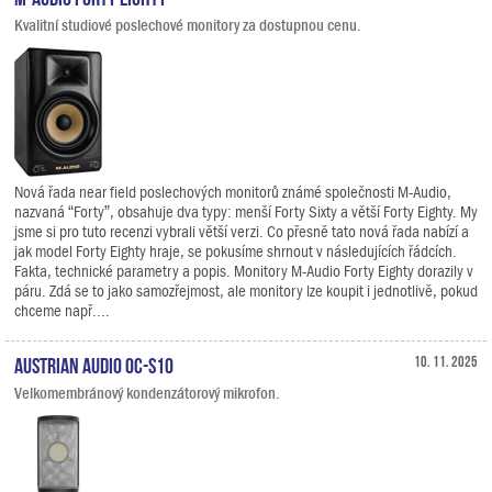
Kvalitní studiové poslechové monitory za dostupnou cenu.
Nová řada near field poslechových monitorů známé společnosti M-Audio,
nazvaná “Forty”, obsahuje dva typy: menší Forty Sixty a větší Forty Eighty. My
jsme si pro tuto recenzi vybrali větší verzi. Co přesně tato nová řada nabízí a
jak model Forty Eighty hraje, se pokusíme shrnout v následujících řádcích.
Fakta, technické parametry a popis. Monitory M-Audio Forty Eighty dorazily v
páru. Zdá se to jako samozřejmost, ale monitory lze koupit i jednotlivě, pokud
chceme např....
Austrian Audio OC-S10
10. 11. 2025
Velkomembránový kondenzátorový mikrofon.