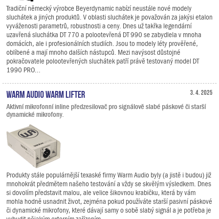
Tradiční německý výrobce Beyerdynamic nabízí neustále nové modely
sluchátek a jiných produktů. V oblasti sluchátek je považován za jakýsi etalon
vyváženosti parametrů, robustnosti a ceny. Dnes už takřka legendární
uzavřená sluchátka DT 770 a polootevřená DT 990 se zabydlela v mnoha
domácích, ale i profesionálních studiích. Jsou to modely léty prověřené,
oblíbené a mají mnoho dalších nástupců. Mezi navýsost důstojné
pokračovatele polootevřených sluchátek patří právě testovaný model DT
1990 PRO...
Warm Audio Warm Lifter
3. 4. 2025
Aktivní mikrofonní inline předzesilovač pro signálově slabé páskové či starší
dynamické mikrofony.
Produkty stále populárnější texaské firmy Warm Audio byly (a jistě i budou) již
mnohokrát předmětem našeho testování a vždy se skvělým výsledkem. Dnes
si dovolím představit malou, ale velice šikovnou krabičku, která by vám
mohla hodně usnadnit život, zejména pokud používáte starší pasivní páskové
či dynamické mikrofony, které dávají samy o sobě slabý signál a je potřeba je
vybudit nějakým externím zařízením.