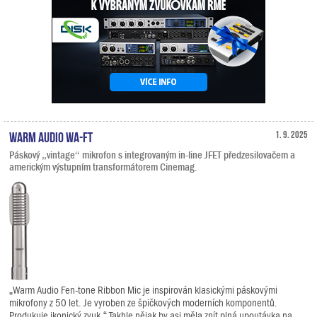
Warm Audio WA-FT
1. 9. 2025
Páskový „vintage“ mikrofon s integrovaným in-line JFET předzesilovačem a
americkým výstupním transformátorem Cinemag.
„Warm Audio Fen-tone Ribbon Mic je inspirován klasickými páskovými
mikrofony z 50 let. Je vyroben ze špičkových moderních komponentů.
Produkuje ikonický zvuk.“ Takhle nějak by asi měla znít plná upoutávka na