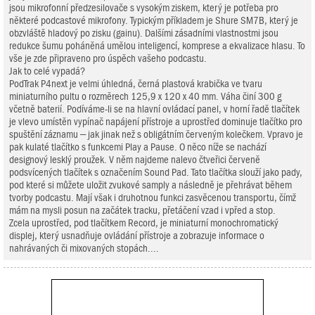
jsou mikrofonní předzesilovače s vysokým ziskem, který je potřeba pro
některé podcastové mikrofony. Typickým příkladem je Shure SM7B, který je
obzvláště hladový po zisku (gainu). Dalšími zásadními vlastnostmi jsou
redukce šumu poháněná umělou inteligencí, komprese a ekvalizace hlasu. To
vše je zde připraveno pro úspěch vašeho podcastu.
Jak to celé vypadá?
PodTrak P4next je velmi úhledná, černá plastová krabička ve tvaru
miniaturního pultu o rozměrech 125,9 x 120 x 40 mm. Váha činí 300 g
včetně baterií. Podíváme-li se na hlavní ovládací panel, v horní řadě tlačítek
je vlevo umístěn vypínač napájení přístroje a uprostřed dominuje tlačítko pro
spuštění záznamu – jak jinak než s obligátním červeným kolečkem. Vpravo je
pak kulaté tlačítko s funkcemi Play a Pause. O něco níže se nachází
designový lesklý proužek. V něm najdeme nalevo čtveřici červeně
podsvícených tlačítek s označením Sound Pad. Tato tlačítka slouží jako pady,
pod které si můžete uložit zvukové samply a následně je přehrávat během
tvorby podcastu. Mají však i druhotnou funkci zasvěcenou transportu, čímž
mám na mysli posun na začátek tracku, přetáčení vzad i vpřed a stop.
Zcela uprostřed, pod tlačítkem Record, je miniaturní monochromatický
displej, který usnadňuje ovládání přístroje a zobrazuje informace o
nahrávaných či mixovaných stopách....