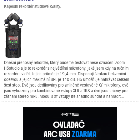
Kapesní rekordér studiové kvality.
Dnešní přenosný rekordér, který budeme testovat nese označení Zoom
H5studio a je to rekordér s největšími mikrofony, jaké jsem kdy na ručním
rekordéru viděl. Jejich průměr je 19,4 mm. Disponují širokou frekvenční
odezvou a jejich maximální SPL je 140 dB. H5 umožňuje nahrávat celkem
šest stop. Dvě jsou dedikovány pro zmíněné vestavěné XY mikrofony, dvě
jsou vyhrazeny pro kombinované vstupy XLR a TRS a dvě jsou určeny pro
záznam stereo mixu. Modul s XY vstupy lze snadno sundat a nahradit...