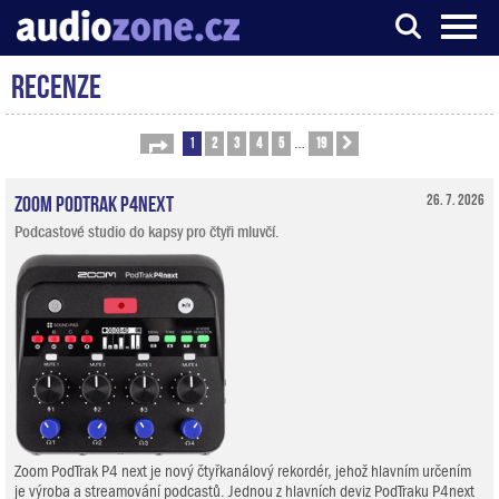
Recenze
Server o digitálním zpracování zvuku
1
2
3
4
5
19
Stránka
1
z
19
Další
…
Zoom PodTrak P4next
26. 7. 2026
Podcastové studio do kapsy pro čtyři mluvčí.
Zoom PodTrak P4 next je nový čtyřkanálový rekordér, jehož hlavním určením
je výroba a streamování podcastů. Jednou z hlavních deviz PodTraku P4next