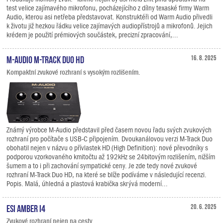
test velice zajímavého mikrofonu, pocházejícího z dílny texaské firmy Warm
Audio, kterou asi netřeba představovat. Konstruktéři od Warm Audio přivedli
k životu již hezkou řádku velice zajímavých audiopřístrojů a mikrofonů. Jejich
krédem je použití prémiových součástek, precizní zpracování,...
M-Audio M-Track Duo HD
16. 8. 2025
Kompaktní zvukové rozhraní s vysokým rozlišením.
Známý výrobce M-Audio představil před časem novou řadu svých zvukových
rozhraní pro počítače s USB-C připojením. Dvoukanálovou verzi M-Track Duo
obohatil nejen v názvu o přívlastek HD (High Definition): nové převodníky s
podporou vzorkovaného kmitočtu až 192kHz se 24bitovým rozlišením, nižším
šumem a to i při zachování sympatické ceny. Je zde tedy nové zvukové
rozhraní M-Track Duo HD, na které se blíže podíváme v následující recenzi.
Popis. Malá, úhledná a plastová krabička skrývá moderní...
ESI Amber i4
20. 6. 2025
Zvukové rozhraní nejen na cesty.