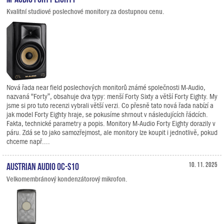
Kvalitní studiové poslechové monitory za dostupnou cenu.
Nová řada near field poslechových monitorů známé společnosti M-Audio,
nazvaná “Forty”, obsahuje dva typy: menší Forty Sixty a větší Forty Eighty. My
jsme si pro tuto recenzi vybrali větší verzi. Co přesně tato nová řada nabízí a
jak model Forty Eighty hraje, se pokusíme shrnout v následujících řádcích.
Fakta, technické parametry a popis. Monitory M-Audio Forty Eighty dorazily v
páru. Zdá se to jako samozřejmost, ale monitory lze koupit i jednotlivě, pokud
chceme např....
Austrian Audio OC-S10
10. 11. 2025
Velkomembránový kondenzátorový mikrofon.