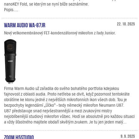
nanoKEY Fold, se kterým se nyní blíže seznámíme.
Popis....
Warm Audio WA-87jr
22. 10. 2025
Nový velkomembránový FET-kondenzátorový mikrofon z řady Junior.
Firma Warm Audio už zařadila do svého bohatého portfolia kdejakou
fajnovost z oblasti audia. Proto netřeba se divit, když pozornost tentokráte
obrátíme ke klonu jedné z největších mikrofonních ikon všech dob. Tou je
bezpochyby legendární „Účko“ - tedy německý mikrofon Neumann U87.
U87 představuje snad nejvšestrannější a mezi zvukovými mistry
nejoblíbenější studiový mikrofon vůbec. Hodí se absolutně pro každou situaci
a vždy šťastného majitele obdaří skvělým zvukem. Je tu jen jeden malý...
Zoom H5studio
9. 9. 2025