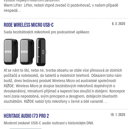
Warm Lifter. Lifter, neboli vtipně zvedač či pozdvihovač, v našem případě
nespadá...
RODE Wireless Micro USB-C
6. 3. 2025
Sada bezdrátových mikrofonů pro podcastové aplikace.
Ať se nám to líbí, nebo ne, tvorba obsahu se stále více přesouvá ze stolních
počítačů a notebooků, do tabletů a mobilních telefonů. Důkazem toho nám
budiž, dnes testovaný produkt Wireless Micro od australské společnosti
RØDE. Wireless Micro je dvojice bezdrátových mikrofonů doplněných o
dvoukanálový, miniaturní přijímač a kapesní box sloužící k dobíjení. Koncepce
není zcela nepodobná, svým principem a designem, dobíjecím bluetooth
sluchátkům. RØDE nabízí tyto mikrofony v černé a bílé variantě....
Heritage Audio i73 PRO 2
19. 1. 2025
Moderní zvukové USB-C audio rozhraní s historickým DNA.