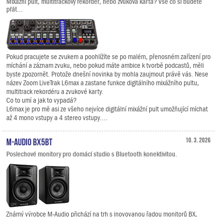
Mixážní pult, multitrackový rekordér, nebo zvuková karta? Vše co si budete
přát...
Pokud pracujete se zvukem a poohlížíte se po malém, přenosném zařízení pro
míchání a záznam zvuku, nebo pokud máte ambice k tvorbě podcastů, měli
byste zpozornět. Protože dnešní novinka by mohla zaujmout právě vás. Nese
název Zoom LiveTrak L6max a zastane funkce digitálního mixážního pultu,
multitrack rekordéru a zvukové karty.
Co to umí a jak to vypadá?
L6max je pro mě asi ze všeho nejvíce digitální mixážní pult umožňující míchat
až 4 mono vstupy a 4 stereo vstupy....
M-Audio BX5BT
10. 3. 2026
Poslechové monitory pro domácí studio s Bluetooth konektivitou.
Známý výrobce M-Audio přichází na trh s inovovanou řadou monitorů BX,