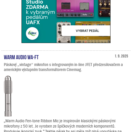
Warm Audio WA-FT
1. 9. 2025
Páskový „vintage“ mikrofon s integrovaným in-line JFET předzesilovačem a
americkým výstupním transformátorem Cinemag.
„Warm Audio Fen-tone Ribbon Mic je inspirován klasickými páskovými
mikrofony z 50 let. Je vyroben ze špičkových moderních komponentů.
Produkuje ikonický zvuk.“ Takhle nějak by asi měla znít plná upoutávka na