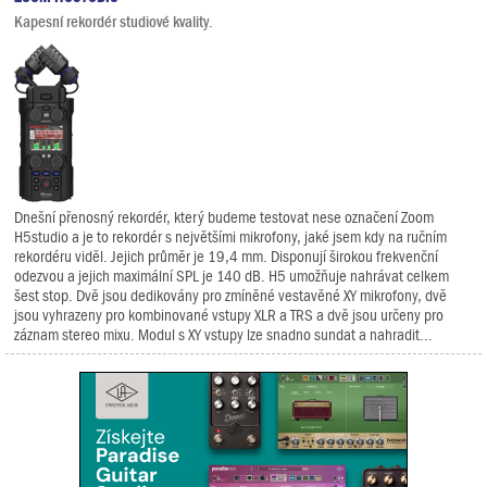
Kapesní rekordér studiové kvality.
Dnešní přenosný rekordér, který budeme testovat nese označení Zoom
H5studio a je to rekordér s největšími mikrofony, jaké jsem kdy na ručním
rekordéru viděl. Jejich průměr je 19,4 mm. Disponují širokou frekvenční
odezvou a jejich maximální SPL je 140 dB. H5 umožňuje nahrávat celkem
šest stop. Dvě jsou dedikovány pro zmíněné vestavěné XY mikrofony, dvě
jsou vyhrazeny pro kombinované vstupy XLR a TRS a dvě jsou určeny pro
záznam stereo mixu. Modul s XY vstupy lze snadno sundat a nahradit...