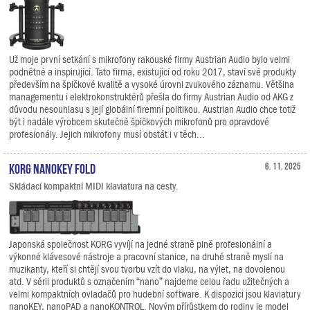
Už moje první setkání s mikrofony rakouské firmy Austrian Audio bylo velmi
podnětné a inspirující. Tato firma, existující od roku 2017, staví své produkty
především na špičkové kvalitě a vysoké úrovni zvukového záznamu. Většina
managementu i elektrokonstruktérů přešla do firmy Austrian Audio od AKG z
důvodu nesouhlasu s její globální firemní politikou. Austrian Audio chce totiž
být i nadále výrobcem skutečně špičkových mikrofonů pro opravdové
profesionály. Jejich mikrofony musí obstát i v těch...
KORG nanoKEY Fold
6. 11. 2025
Skládací kompaktní MIDI klaviatura na cesty.
Japonská společnost KORG vyvíjí na jedné straně plně profesionální a
výkonné klávesové nástroje a pracovní stanice, na druhé straně myslí na
muzikanty, kteří si chtějí svou tvorbu vzít do vlaku, na výlet, na dovolenou
atd. V sérii produktů s označením “nano” najdeme celou řadu užitečných a
velmi kompaktních ovladačů pro hudební software. K dispozici jsou klaviatury
nanoKEY, nanoPAD a nanoKONTROL. Novým přírůstkem do rodiny je model