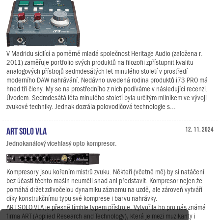
V Madridu sídlící a poměrně mladá společnost Heritage Audio (založena r.
2011) zaměřuje portfolio svých produktů na filozofii zpřístupnit kvalitu
analogových přístrojů sedmdesátých let minulého století v prostředí
moderního DAW nahrávání. Nedávno uvedená rodina produktů i73 PRO má
hned tři členy. My se na prostředního z nich podíváme v následující recenzi.
Úvodem. Sedmdesátá léta minulého století byla určitým milníkem ve vývoji
zvukové techniky. Jednak dozrála polovodičová technologie s...
ART SOLO VLA
12. 11. 2024
Jednokanálový vícehlasý opto kompresor.
Kompresory jsou kořením mistrů zvuku. Někteří (včetně mě) by si natáčení
bez účasti těchto mašin neuměli snad ani představit. Kompresor nejen že
pomáhá držet zdivočelou dynamiku záznamu na uzdě, ale zároveň vytváří
díky konstrukčnímu typu své komprese i barvu nahrávky.
ART SOLO VLA je přesně tímhle typem přístroje. Vytvořila ho pro nás známá
firma ART (Applied Research and Technology), která je mezi muzikanty i