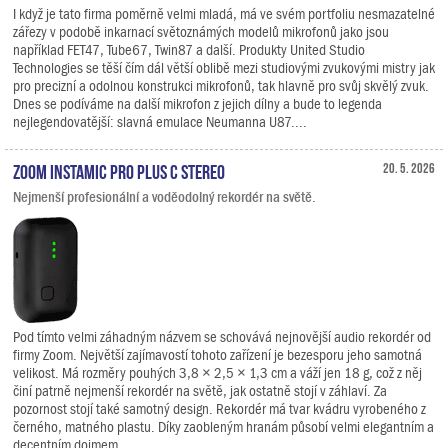
I když je tato firma poměrně velmi mladá, má ve svém portfoliu nesmazatelné
zářezy v podobě inkarnací světoznámých modelů mikrofonů jako jsou
například FET47, Tube67, Twin87 a další. Produkty United Studio
Technologies se těší čím dál větší oblibě mezi studiovými zvukovými mistry jak
pro precizní a odolnou konstrukci mikrofonů, tak hlavně pro svůj skvělý zvuk.
Dnes se podíváme na další mikrofon z jejich dílny a bude to legenda
nejlegendovatější: slavná emulace Neumanna U87....
Zoom Instamic Pro Plus C Stereo
20. 5. 2026
Nejmenší profesionální a voděodolný rekordér na světě.
Pod tímto velmi záhadným názvem se schovává nejnovější audio rekordér od
firmy Zoom. Největší zajímavostí tohoto zařízení je bezesporu jeho samotná
velikost. Má rozměry pouhých 3,8 × 2,5 × 1,3 cm a váží jen 18 g, což z něj
činí patrně nejmenší rekordér na světě, jak ostatně stojí v záhlaví. Za
pozornost stojí také samotný design. Rekordér má tvar kvádru vyrobeného z
černého, matného plastu. Díky zaobleným hranám působí velmi elegantním a
decentním dojmem.