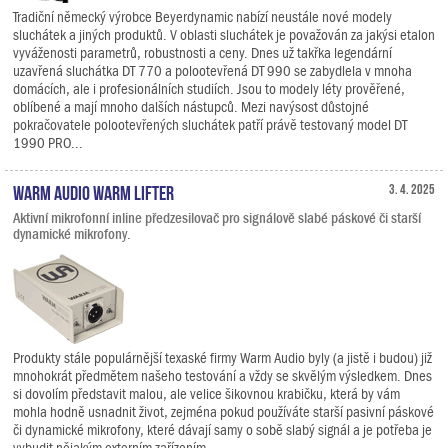
Tradiční německý výrobce Beyerdynamic nabízí neustále nové modely
sluchátek a jiných produktů. V oblasti sluchátek je považován za jakýsi etalon
vyváženosti parametrů, robustnosti a ceny. Dnes už takřka legendární
uzavřená sluchátka DT 770 a polootevřená DT 990 se zabydlela v mnoha
domácích, ale i profesionálních studiích. Jsou to modely léty prověřené,
oblíbené a mají mnoho dalších nástupců. Mezi navýsost důstojné
pokračovatele polootevřených sluchátek patří právě testovaný model DT
1990 PRO...
Warm Audio Warm Lifter
3. 4. 2025
Aktivní mikrofonní inline předzesilovač pro signálově slabé páskové či starší
dynamické mikrofony.
Produkty stále populárnější texaské firmy Warm Audio byly (a jistě i budou) již
mnohokrát předmětem našeho testování a vždy se skvělým výsledkem. Dnes
si dovolím představit malou, ale velice šikovnou krabičku, která by vám
mohla hodně usnadnit život, zejména pokud používáte starší pasivní páskové
či dynamické mikrofony, které dávají samy o sobě slabý signál a je potřeba je
vybudit nějakým externím zařízením.