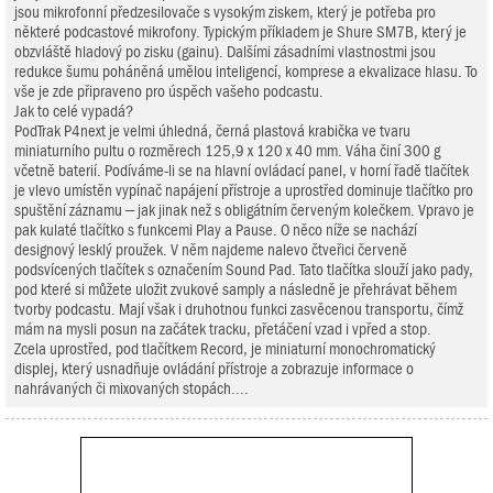
jsou mikrofonní předzesilovače s vysokým ziskem, který je potřeba pro
některé podcastové mikrofony. Typickým příkladem je Shure SM7B, který je
obzvláště hladový po zisku (gainu). Dalšími zásadními vlastnostmi jsou
redukce šumu poháněná umělou inteligencí, komprese a ekvalizace hlasu. To
vše je zde připraveno pro úspěch vašeho podcastu.
Jak to celé vypadá?
PodTrak P4next je velmi úhledná, černá plastová krabička ve tvaru
miniaturního pultu o rozměrech 125,9 x 120 x 40 mm. Váha činí 300 g
včetně baterií. Podíváme-li se na hlavní ovládací panel, v horní řadě tlačítek
je vlevo umístěn vypínač napájení přístroje a uprostřed dominuje tlačítko pro
spuštění záznamu – jak jinak než s obligátním červeným kolečkem. Vpravo je
pak kulaté tlačítko s funkcemi Play a Pause. O něco níže se nachází
designový lesklý proužek. V něm najdeme nalevo čtveřici červeně
podsvícených tlačítek s označením Sound Pad. Tato tlačítka slouží jako pady,
pod které si můžete uložit zvukové samply a následně je přehrávat během
tvorby podcastu. Mají však i druhotnou funkci zasvěcenou transportu, čímž
mám na mysli posun na začátek tracku, přetáčení vzad i vpřed a stop.
Zcela uprostřed, pod tlačítkem Record, je miniaturní monochromatický
displej, který usnadňuje ovládání přístroje a zobrazuje informace o
nahrávaných či mixovaných stopách....