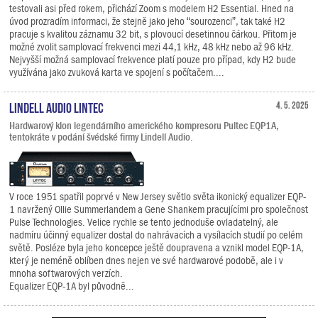
testovali asi před rokem, přichází Zoom s modelem H2 Essential. Hned na
úvod prozradím informaci, že stejně jako jeho “sourozenci”, tak také H2
pracuje s kvalitou záznamu 32 bit, s plovoucí desetinnou čárkou. Přitom je
možné zvolit samplovací frekvenci mezi 44,1 kHz, 48 kHz nebo až 96 kHz.
Nejvyšší možná samplovací frekvence platí pouze pro případ, kdy H2 bude
využívána jako zvuková karta ve spojení s počítačem....
Lindell Audio LiNTEC
4. 5. 2025
Hardwarový klon legendárního amerického kompresoru Pultec EQP1A,
tentokráte v podání švédské firmy Lindell Audio.
V roce 1951 spatřil poprvé v New Jersey světlo světa ikonický equalizer EQP-
1 navržený Ollie Summerlandem a Gene Shankem pracujícími pro společnost
Pulse Technologies. Velice rychle se tento jednoduše ovladatelný, ale
nadmíru účinný equalizer dostal do nahrávacích a vysílacích studií po celém
světě. Posléze byla jeho koncepce ještě doupravena a vznikl model EQP-1A,
který je neméně oblíben dnes nejen ve své hardwarové podobě, ale i v
mnoha softwarových verzích.
Equalizer EQP-1A byl původně...