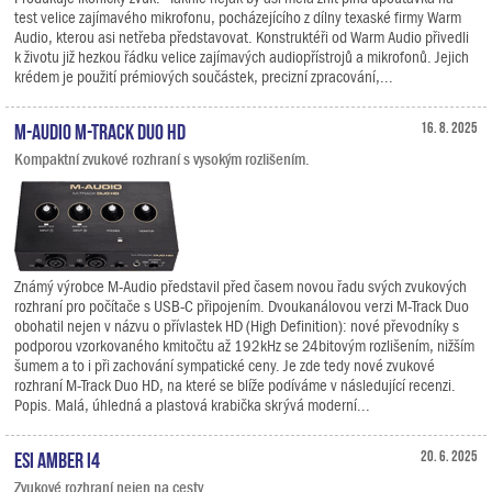
test velice zajímavého mikrofonu, pocházejícího z dílny texaské firmy Warm
Audio, kterou asi netřeba představovat. Konstruktéři od Warm Audio přivedli
k životu již hezkou řádku velice zajímavých audiopřístrojů a mikrofonů. Jejich
krédem je použití prémiových součástek, precizní zpracování,...
M-Audio M-Track Duo HD
16. 8. 2025
Kompaktní zvukové rozhraní s vysokým rozlišením.
Známý výrobce M-Audio představil před časem novou řadu svých zvukových
rozhraní pro počítače s USB-C připojením. Dvoukanálovou verzi M-Track Duo
obohatil nejen v názvu o přívlastek HD (High Definition): nové převodníky s
podporou vzorkovaného kmitočtu až 192kHz se 24bitovým rozlišením, nižším
šumem a to i při zachování sympatické ceny. Je zde tedy nové zvukové
rozhraní M-Track Duo HD, na které se blíže podíváme v následující recenzi.
Popis. Malá, úhledná a plastová krabička skrývá moderní...
ESI Amber i4
20. 6. 2025
Zvukové rozhraní nejen na cesty.