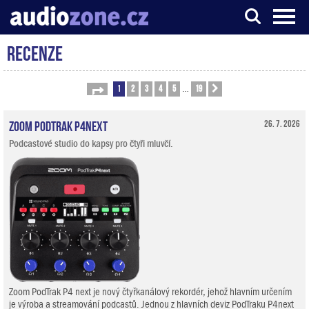
Recenze
Server o digitálním zpracování zvuku
1
2
3
4
5
19
Stránka
1
z
19
Další
…
Zoom PodTrak P4next
26. 7. 2026
Podcastové studio do kapsy pro čtyři mluvčí.
Zoom PodTrak P4 next je nový čtyřkanálový rekordér, jehož hlavním určením
je výroba a streamování podcastů. Jednou z hlavních deviz PodTraku P4next