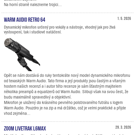
Na horní straně nalezneme trojici...
Warm Audio Retro 64
1. 5. 2026
Dynamický mikrofon určený pro vokály a nástroje, vhodný jak pro živá
vystoupení, tak i studiové natáčení.
Opět se nám dostává do ruky tentokráte nový model dynamického mikrofonu
od texaských Warm Audio. Tato firma a její produkty jsou častým a vítaným
hostem našich recenzí a i autor této recenze je sám šťastným majitelem
několika preampů a equalizerů od Warm Audio. Slibuji však na svou čest, že
budu maximálně spravedlivý a objektivní.
Mikrofon je uložený do krásného pevného polstrovaného futrálu s logem
Warm Audio. Pouzdro je na zip a má držátko, což je velmi praktické a přijde
vhod zejména...
Zoom LiveTrak L6max
29. 3. 2026