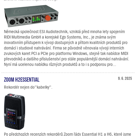
Německá společnost ESI Audiotechnik, vzniklá před mnoha lety spojením
RIDI Multimedia GmbH a korejské Ego Systems, Inc., je známa svým
inovativním přístupem k vývoji dostupných a přitom kvalitních produktů pro
domácí i studiové nahrávání. Firma se původně věnovala vývoji interních
zvukových karet PCI a PCIe pro platformu Windows, stejně tak nabídce MIDI
převodníků a dalšího příslušenství pro stále populárnější domácí nahrávání.
Nyní má ucelenou nabídku různých produktů a to i s podporou pro...
Zoom H2essential
9. 6. 2025
Rekordér nejen do”kabelky”.
Po předchozích recenzích rekordérů Zoom řády Essential H1 a H6, které jsme