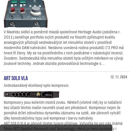
V Madridu sídlící a poměrně mladá společnost Heritage Audio (založena r.
2011) zaměřuje portfolio svých produktů na filozofii zpřístupnit kvalitu
analogových přístrojů sedmdesátých let minulého století v prostředí
moderního DAW nahrávání. Nedávno uvedená rodina produktů i73 PRO má
hned tři členy. My se na prostředního z nich podíváme v následující recenzi.
Úvodem. Sedmdesátá léta minulého století byla určitým milníkem ve vývoji
zvukové techniky. Jednak dozrála polovodičová technologie s...
ART SOLO VLA
12. 11. 2024
Jednokanálový vícehlasý opto kompresor.
Kompresory jsou kořením mistrů zvuku. Někteří (včetně mě) by si natáčení
bez účasti těchto mašin neuměli snad ani představit. Kompresor nejen že
pomáhá držet zdivočelou dynamiku záznamu na uzdě, ale zároveň vytváří
díky konstrukčnímu typu své komprese i barvu nahrávky.
ART SOLO VLA je přesně tímhle typem přístroje. Vytvořila ho pro nás známá
firma ART (Applied Research and Technology), která je mezi muzikanty i