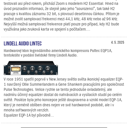
testovali asi před rokem, přichází Zoom s modelem H2 Essential. Hned na
úvod prozradím informaci, že stejně jako jeho “sourozenci”, tak také H2
pracuje s kvalitou záznamu 32 bit, s plovoucí desetinnou čárkou. Přitom je
možné zvolit samplovací frekvenci mezi 44,1 kHz, 48 kHz nebo až 96 kHz.
Nejvyšší možná samplovací frekvence platí pouze pro případ, kdy H2 bude
využívána jako zvuková karta ve spojení s počítačem....
Lindell Audio LiNTEC
4. 5. 2025
Hardwarový klon legendárního amerického kompresoru Pultec EQP1A,
tentokráte v podání švédské firmy Lindell Audio.
V roce 1951 spatřil poprvé v New Jersey světlo světa ikonický equalizer EQP-
1 navržený Ollie Summerlandem a Gene Shankem pracujícími pro společnost
Pulse Technologies. Velice rychle se tento jednoduše ovladatelný, ale
nadmíru účinný equalizer dostal do nahrávacích a vysílacích studií po celém
světě. Posléze byla jeho koncepce ještě doupravena a vznikl model EQP-1A,
který je neméně oblíben dnes nejen ve své hardwarové podobě, ale i v
mnoha softwarových verzích.
Equalizer EQP-1A byl původně...