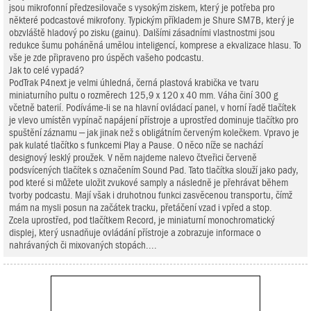
jsou mikrofonní předzesilovače s vysokým ziskem, který je potřeba pro
některé podcastové mikrofony. Typickým příkladem je Shure SM7B, který je
obzvláště hladový po zisku (gainu). Dalšími zásadními vlastnostmi jsou
redukce šumu poháněná umělou inteligencí, komprese a ekvalizace hlasu. To
vše je zde připraveno pro úspěch vašeho podcastu.
Jak to celé vypadá?
PodTrak P4next je velmi úhledná, černá plastová krabička ve tvaru
miniaturního pultu o rozměrech 125,9 x 120 x 40 mm. Váha činí 300 g
včetně baterií. Podíváme-li se na hlavní ovládací panel, v horní řadě tlačítek
je vlevo umístěn vypínač napájení přístroje a uprostřed dominuje tlačítko pro
spuštění záznamu – jak jinak než s obligátním červeným kolečkem. Vpravo je
pak kulaté tlačítko s funkcemi Play a Pause. O něco níže se nachází
designový lesklý proužek. V něm najdeme nalevo čtveřici červeně
podsvícených tlačítek s označením Sound Pad. Tato tlačítka slouží jako pady,
pod které si můžete uložit zvukové samply a následně je přehrávat během
tvorby podcastu. Mají však i druhotnou funkci zasvěcenou transportu, čímž
mám na mysli posun na začátek tracku, přetáčení vzad i vpřed a stop.
Zcela uprostřed, pod tlačítkem Record, je miniaturní monochromatický
displej, který usnadňuje ovládání přístroje a zobrazuje informace o
nahrávaných či mixovaných stopách....