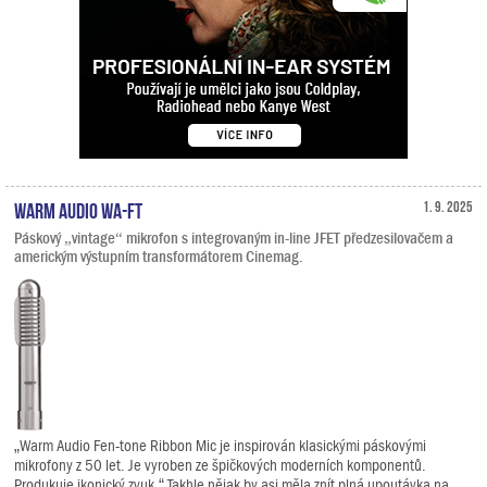
Warm Audio WA-FT
1. 9. 2025
Páskový „vintage“ mikrofon s integrovaným in-line JFET předzesilovačem a
americkým výstupním transformátorem Cinemag.
„Warm Audio Fen-tone Ribbon Mic je inspirován klasickými páskovými
mikrofony z 50 let. Je vyroben ze špičkových moderních komponentů.
Produkuje ikonický zvuk.“ Takhle nějak by asi měla znít plná upoutávka na