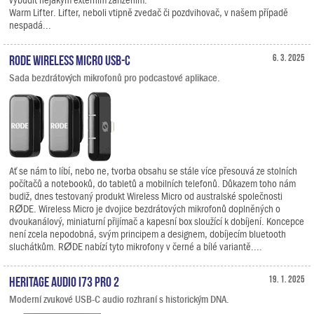
Warm Lifter. Lifter, neboli vtipně zvedač či pozdvihovač, v našem případě
nespadá...
RODE Wireless Micro USB-C
6. 3. 2025
Sada bezdrátových mikrofonů pro podcastové aplikace.
Ať se nám to líbí, nebo ne, tvorba obsahu se stále více přesouvá ze stolních
počítačů a notebooků, do tabletů a mobilních telefonů. Důkazem toho nám
budiž, dnes testovaný produkt Wireless Micro od australské společnosti
RØDE. Wireless Micro je dvojice bezdrátových mikrofonů doplněných o
dvoukanálový, miniaturní přijímač a kapesní box sloužící k dobíjení. Koncepce
není zcela nepodobná, svým principem a designem, dobíjecím bluetooth
sluchátkům. RØDE nabízí tyto mikrofony v černé a bílé variantě....
Heritage Audio i73 PRO 2
19. 1. 2025
Moderní zvukové USB-C audio rozhraní s historickým DNA.