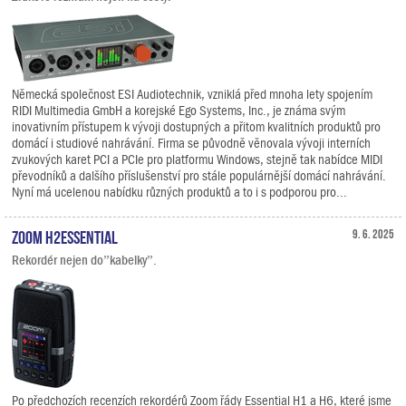
Německá společnost ESI Audiotechnik, vzniklá před mnoha lety spojením
RIDI Multimedia GmbH a korejské Ego Systems, Inc., je známa svým
inovativním přístupem k vývoji dostupných a přitom kvalitních produktů pro
domácí i studiové nahrávání. Firma se původně věnovala vývoji interních
zvukových karet PCI a PCIe pro platformu Windows, stejně tak nabídce MIDI
převodníků a dalšího příslušenství pro stále populárnější domácí nahrávání.
Nyní má ucelenou nabídku různých produktů a to i s podporou pro...
Zoom H2essential
9. 6. 2025
Rekordér nejen do”kabelky”.
Po předchozích recenzích rekordérů Zoom řády Essential H1 a H6, které jsme