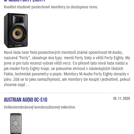
Kvalitní studiové poslechové monitory za dostupnou cenu.
Nová řada near field poslechových monitorů známé společnosti M-Audio,
nazvaná “Forty”, obsahuje dva typy: menší Forty Sixty a větší Forty Eighty. My
jsme si pro tuto recenzi vybrali větší verzi. Co přesně tato nová řada nabízí a
jak model Forty Eighty hraje, se pokusíme shrnout v následujících řádcích.
Fakta, technické parametry a popis. Monitory M-Audio Forty Eighty dorazily v
páru. Zdá se to jako samozřejmost, ale monitory lze koupit i jednotlivě, pokud
chceme např....
Austrian Audio OC-S10
10. 11. 2025
Velkomembránový kondenzátorový mikrofon.