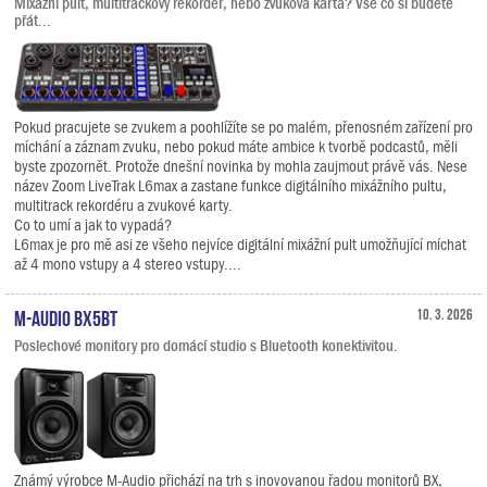
Mixážní pult, multitrackový rekordér, nebo zvuková karta? Vše co si budete
přát...
Pokud pracujete se zvukem a poohlížíte se po malém, přenosném zařízení pro
míchání a záznam zvuku, nebo pokud máte ambice k tvorbě podcastů, měli
byste zpozornět. Protože dnešní novinka by mohla zaujmout právě vás. Nese
název Zoom LiveTrak L6max a zastane funkce digitálního mixážního pultu,
multitrack rekordéru a zvukové karty.
Co to umí a jak to vypadá?
L6max je pro mě asi ze všeho nejvíce digitální mixážní pult umožňující míchat
až 4 mono vstupy a 4 stereo vstupy....
M-Audio BX5BT
10. 3. 2026
Poslechové monitory pro domácí studio s Bluetooth konektivitou.
Známý výrobce M-Audio přichází na trh s inovovanou řadou monitorů BX,