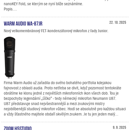
nanoKEY Fold, se kterým se nyní blíže seznámíme.
Popis....
Warm Audio WA-87jr
22. 10. 2025
Nový velkomembránový FET-kondenzátorový mikrofon z řady Junior.
Firma Warm Audio už zařadila do svého bohatého portfolia kdejakou
fajnovost z oblasti audia. Proto netřeba se divit, když pozornost tentokráte
obrátíme ke klonu jedné z největších mikrofonních ikon všech dob. Tou je
bezpochyby legendární „Účko“ - tedy německý mikrofon Neumann U87.
U87 představuje snad nejvšestrannější a mezi zvukovými mistry
nejoblíbenější studiový mikrofon vůbec. Hodí se absolutně pro každou situaci
a vždy šťastného majitele obdaří skvělým zvukem. Je tu jen jeden malý...
Zoom H5studio
9. 9. 2025