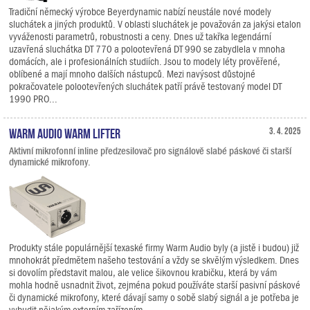
Tradiční německý výrobce Beyerdynamic nabízí neustále nové modely
sluchátek a jiných produktů. V oblasti sluchátek je považován za jakýsi etalon
vyváženosti parametrů, robustnosti a ceny. Dnes už takřka legendární
uzavřená sluchátka DT 770 a polootevřená DT 990 se zabydlela v mnoha
domácích, ale i profesionálních studiích. Jsou to modely léty prověřené,
oblíbené a mají mnoho dalších nástupců. Mezi navýsost důstojné
pokračovatele polootevřených sluchátek patří právě testovaný model DT
1990 PRO...
Warm Audio Warm Lifter
3. 4. 2025
Aktivní mikrofonní inline předzesilovač pro signálově slabé páskové či starší
dynamické mikrofony.
Produkty stále populárnější texaské firmy Warm Audio byly (a jistě i budou) již
mnohokrát předmětem našeho testování a vždy se skvělým výsledkem. Dnes
si dovolím představit malou, ale velice šikovnou krabičku, která by vám
mohla hodně usnadnit život, zejména pokud používáte starší pasivní páskové
či dynamické mikrofony, které dávají samy o sobě slabý signál a je potřeba je
vybudit nějakým externím zařízením.