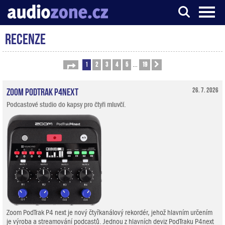
Recenze
Server o digitálním zpracování zvuku
1
2
3
4
5
19
Stránka
1
z
19
Další
…
Zoom PodTrak P4next
26. 7. 2026
Podcastové studio do kapsy pro čtyři mluvčí.
Zoom PodTrak P4 next je nový čtyřkanálový rekordér, jehož hlavním určením
je výroba a streamování podcastů. Jednou z hlavních deviz PodTraku P4next