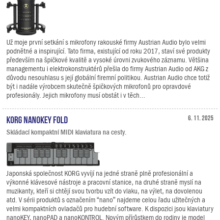
Už moje první setkání s mikrofony rakouské firmy Austrian Audio bylo velmi
podnětné a inspirující. Tato firma, existující od roku 2017, staví své produkty
především na špičkové kvalitě a vysoké úrovni zvukového záznamu. Většina
managementu i elektrokonstruktérů přešla do firmy Austrian Audio od AKG z
důvodu nesouhlasu s její globální firemní politikou. Austrian Audio chce totiž
být i nadále výrobcem skutečně špičkových mikrofonů pro opravdové
profesionály. Jejich mikrofony musí obstát i v těch...
KORG nanoKEY Fold
6. 11. 2025
Skládací kompaktní MIDI klaviatura na cesty.
Japonská společnost KORG vyvíjí na jedné straně plně profesionální a
výkonné klávesové nástroje a pracovní stanice, na druhé straně myslí na
muzikanty, kteří si chtějí svou tvorbu vzít do vlaku, na výlet, na dovolenou
atd. V sérii produktů s označením “nano” najdeme celou řadu užitečných a
velmi kompaktních ovladačů pro hudební software. K dispozici jsou klaviatury
nanoKEY, nanoPAD a nanoKONTROL. Novým přírůstkem do rodiny je model