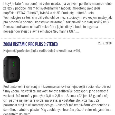
I když je tato firma poměrně velmi mladá, má ve svém portfoliu nesmazatelné
zářezy v podobě inkarnací světoznámých modelů mikrofonů jako jsou
například FET47, Tube67, Twin87 a další. Produkty United Studio
Technologies se těší čím dál větší oblibě mezi studiovými zvukovými mistry jak
pro precizní a odolnou konstrukci mikrofonů, tak hlavně pro svůj skvělý zvuk.
Dnes se podíváme na další mikrofon z jejich dílny a bude to legenda
nejlegendovatější: slavná emulace Neumanna U87....
Zoom Instamic Pro Plus C Stereo
20. 5. 2026
Nejmenší profesionální a voděodolný rekordér na světě.
Pod tímto velmi záhadným názvem se schovává nejnovější audio rekordér od
firmy Zoom. Největší zajímavostí tohoto zařízení je bezesporu jeho samotná
velikost. Má rozměry pouhých 3,8 × 2,5 × 1,3 cm a váží jen 18 g, což z něj
činí patrně nejmenší rekordér na světě, jak ostatně stojí v záhlaví. Za
pozornost stojí také samotný design. Rekordér má tvar kvádru vyrobeného z
černého, matného plastu. Díky zaobleným hranám působí velmi elegantním a
decentním dojmem.