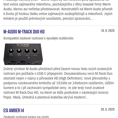
test velice zajímavého mikrofonu, pocházejícího z dílny texaské firmy Warm
Audio, kterou asi netřeba představovat. Konstruktéři od Warm Audio přivedli
k životu již hezkou řádku velice zajímavých audiopřístrojů a mikrofonů. Jejich
krédem je použití prémiových součástek, precizní zpracování,...
M-Audio M-Track Duo HD
16. 8. 2025
Kompaktní zvukové rozhraní s vysokým rozlišením.
Známý výrobce M-Audio představil před časem novou řadu svých zvukových
rozhraní pro počítače s USB-C připojením. Dvoukanálovou verzi M-Track Duo
obohatil nejen v názvu o přívlastek HD (High Definition): nové převodníky s
podporou vzorkovaného kmitočtu až 192kHz se 24bitovým rozlišením, nižším
šumem a to i při zachování sympatické ceny. Je zde tedy nové zvukové
rozhraní M-Track Duo HD, na které se blíže podíváme v následující recenzi.
Popis. Malá, úhledná a plastová krabička skrývá moderní...
ESI Amber i4
20. 6. 2025
Zvukové rozhraní nejen na cesty.