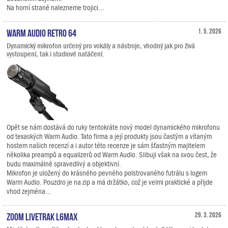
Na horní straně nalezneme trojici...
Warm Audio Retro 64
1. 5. 2026
Dynamický mikrofon určený pro vokály a nástroje, vhodný jak pro živá
vystoupení, tak i studiové natáčení.
Opět se nám dostává do ruky tentokráte nový model dynamického mikrofonu
od texaských Warm Audio. Tato firma a její produkty jsou častým a vítaným
hostem našich recenzí a i autor této recenze je sám šťastným majitelem
několika preampů a equalizerů od Warm Audio. Slibuji však na svou čest, že
budu maximálně spravedlivý a objektivní.
Mikrofon je uložený do krásného pevného polstrovaného futrálu s logem
Warm Audio. Pouzdro je na zip a má držátko, což je velmi praktické a přijde
vhod zejména...
Zoom LiveTrak L6max
29. 3. 2026