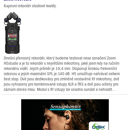
Kapesní rekordér studiové kvality.
Dnešní přenosný rekordér, který budeme testovat nese označení Zoom
H5studio a je to rekordér s největšími mikrofony, jaké jsem kdy na ručním
rekordéru viděl. Jejich průměr je 19,4 mm. Disponují širokou frekvenční
odezvou a jejich maximální SPL je 140 dB. H5 umožňuje nahrávat celkem
šest stop. Dvě jsou dedikovány pro zmíněné vestavěné XY mikrofony, dvě
jsou vyhrazeny pro kombinované vstupy XLR a TRS a dvě jsou určeny pro
záznam stereo mixu. Modul s XY vstupy lze snadno sundat a nahradit...