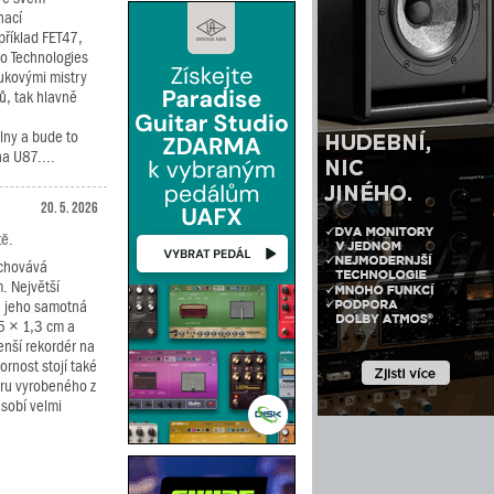
nací
říklad FET47,
io Technologies
vukovými mistry
ů, tak hlavně
ílny a bude to
a U87....
20. 5. 2026
tě.
schovává
. Největší
ru jeho samotná
5 × 1,3 cm a
menší rekordér na
zornost stojí také
ru vyrobeného z
sobí velmi