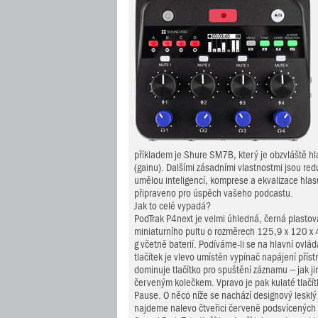
příkladem je Shure SM7B, který je obzvláště hl
(gainu). Dalšími zásadními vlastnostmi jsou r
umělou inteligencí, komprese a ekvalizace hlasu
připraveno pro úspěch vašeho podcastu.
Jak to celé vypadá?
PodTrak P4next je velmi úhledná, černá plastov
miniaturního pultu o rozměrech 125,9 x 120 x
g včetně baterií. Podíváme-li se na hlavní ovlád
tlačítek je vlevo umístěn vypínač napájení příst
dominuje tlačítko pro spuštění záznamu – jak ji
červeným kolečkem. Vpravo je pak kulaté tlačít
Pause. O něco níže se nachází designový leskl
najdeme nalevo čtveřici červeně podsvícených 