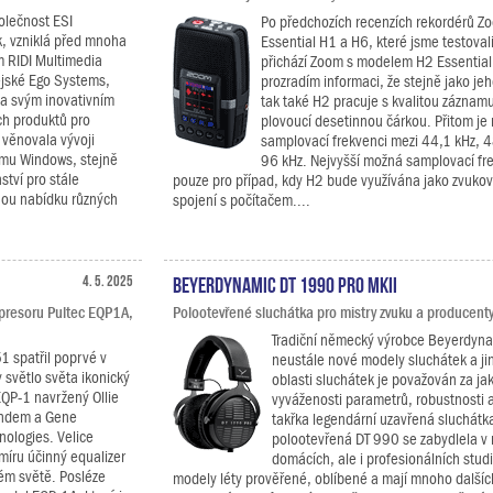
lečnost ESI
Po předchozích recenzích rekordérů Z
, vzniklá před mnoha
Essential H1 a H6, které jsme testoval
m RIDI Multimedia
přichází Zoom s modelem H2 Essential
jské Ego Systems,
prozradím informaci, že stejně jako je
ma svým inovativním
tak také H2 pracuje s kvalitou záznamu
ch produktů pro
plovoucí desetinnou čárkou. Přitom je 
 věnovala vývoji
samplovací frekvenci mezi 44,1 kHz, 
ormu Windows, stejně
96 kHz. Nejvyšší možná samplovací fre
ství pro stále
pouze pro případ, kdy H2 bude využívána jako zvukov
nou nabídku různých
spojení s počítačem....
4. 5. 2025
Beyerdynamic DT 1990 PRO MKII
presoru Pultec EQP1A,
Polootevřené sluchátka pro mistry zvuku a producenty
Tradiční německý výrobce Beyerdyna
1 spatřil poprvé v
neustále nové modely sluchátek a ji
 světlo světa ikonický
oblasti sluchátek je považován za jak
EQP-1 navržený Ollie
vyváženosti parametrů, robustnosti 
ndem a Gene
takřka legendární uzavřená sluchátk
nologies. Velice
polootevřená DT 990 se zabydlela 
míru účinný equalizer
domácích, ale i profesionálních studi
lém světě. Posléze
modely léty prověřené, oblíbené a mají mnoho další