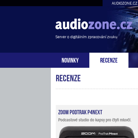
AUDIOZONE.CZ
Server o digitálním zpracování zvuku
NOVINKY
RECENZE
Recenze
Zoom PodTrak P4next
Podcastové studio do kapsy pro čtyři mluvčí.