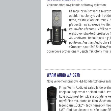
Velkomembránový kondenzátorový mikrofon.
Už moje první setkání s mikrof
Austrian Audio bylo velmi podně
firma, existující od roku 2017,
především na špičkové kvalitě 
zvukového záznamu. Většina 
elektrokonstruktérů přešla do 
AKG z důvodu nesouhlasu s její 
politikou. Austrian Audio chce t
výrobcem skutečně špičkových
opravdové profesionály. Jejich mikrofony musí ob
Warm Audio WA-87jr
Nový velkomembránový FET-kondenzátorový mikro
Firma Warm Audio už zařadila do svéh
kdejakou fajnovost z oblasti audia. Pro
když pozornost tentokráte obrátíme ke
největších mikrofonních ikon všech do
legendární „Účko“ - tedy německý mi
U87 představuje snad nejvšestrannějš