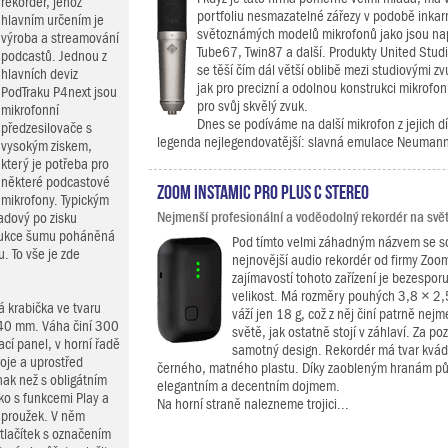
rekordér, jehož
portfoliu nesmazatelné zářezy v podobě inkar
hlavním určením je
světoznámých modelů mikrofonů jako jsou nap
výroba a streamování
Tube67, Twin87 a další. Produkty United Stud
podcastů. Jednou z
se těší čím dál větší oblibě mezi studiovými z
hlavních deviz
jak pro precizní a odolnou konstrukci mikrofon
PodTraku P4next jsou
pro svůj skvělý zvuk.
mikrofonní
Dnes se podíváme na další mikrofon z jejich d
předzesilovače s
legenda nejlegendovatější: slavná emulace Neumann
vysokým ziskem,
který je potřeba pro
některé podcastové
Zoom Instamic Pro Plus C Stereo
mikrofony. Typickým
Nejmenší profesionální a voděodolný rekordér na svě
adový po zisku
edukce šumu poháněná
Pod tímto velmi záhadným názvem se 
. To vše je zde
nejnovější audio rekordér od firmy Zoom
zajímavostí tohoto zařízení je bezespo
velikost. Má rozměry pouhých 3,8 × 2,
á krabička ve tvaru
váží jen 18 g, což z něj činí patrně nej
 40 mm. Váha činí 300
světě, jak ostatně stojí v záhlaví. Za po
ací panel, v horní řadě
samotný design. Rekordér má tvar kvád
roje a uprostřed
černého, matného plastu. Díky zaobleným hranám pů
nak než s obligátním
elegantním a decentním dojmem.
ko s funkcemi Play a
Na horní straně nalezneme trojici...
ý proužek. V něm
tlačítek s označením