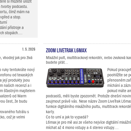
teré si můžete uložit
 tvorby podcastu.
portu, čímž mám na
 vpřed a stop.
turní
ání přístroje a
ch stopách....
1. 5. 2026
Zoom LiveTrak L6max
, vhodný jak pro živá
Mixážní pult, multitrackový rekordér, nebo zvuková ka
budete přát...
 ruky tentokráte nový
Pokud pracuje
rofonu od texaských
poohlížíte se 
 její produkty jsou
přenosném zaří
m našich recenzí a i
míchání a záz
sám šťastným majitelem
pokud máte am
ualizerů od Warm
podcastů, měli byste zpozornět. Protože dnešní novi
svou čest, že budu
zaujmout právě vás. Nese název Zoom LiveTrak L6ma
funkce digitálního mixážního pultu, multitrack rekord
rovaného futrálu s
karty.
ko, což je velmi
Co to umí a jak to vypadá?
L6max je pro mě asi ze všeho nejvíce digitální mixážní
míchat až 4 mono vstupy a 4 stereo vstupy....