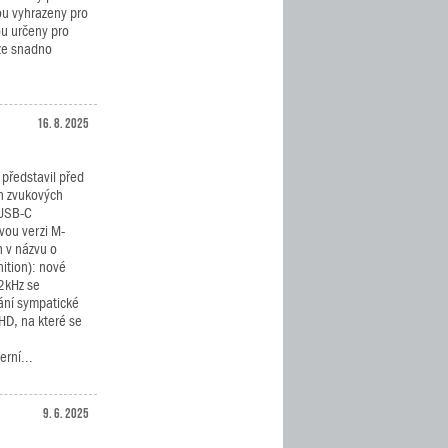
ou vyhrazeny pro
u určeny pro
lze snadno
16. 8. 2025
představil před
h zvukových
 USB-C
vou verzi M-
n v názvu o
nition): nové
2kHz se
vání sympatické
HD, na které se
rní...
9. 6. 2025