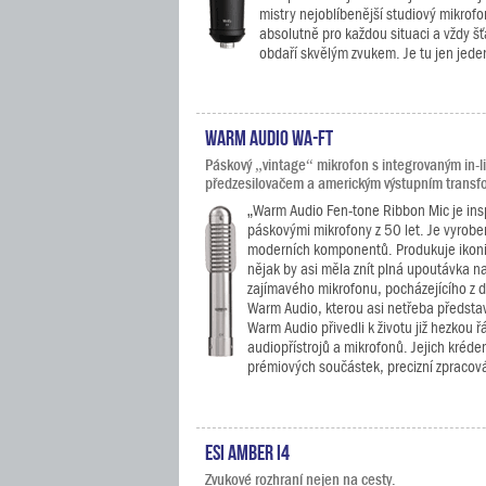
mistry nejoblíbenější studiový mikrof
absolutně pro každou situaci a vždy š
obdaří skvělým zvukem. Je tu jen jeden
Warm Audio WA-FT
Páskový „vintage“ mikrofon s integrovaným in-l
předzesilovačem a americkým výstupním trans
„Warm Audio Fen-tone Ribbon Mic je ins
páskovými mikrofony z 50 let. Je vyrobe
moderních komponentů. Produkuje ikonic
nějak by asi měla znít plná upoutávka na
zajímavého mikrofonu, pocházejícího z d
Warm Audio, kterou asi netřeba představ
Warm Audio přivedli k životu již hezkou 
audiopřístrojů a mikrofonů. Jejich krédem
prémiových součástek, precizní zpracová
ESI Amber i4
Zvukové rozhraní nejen na cesty.