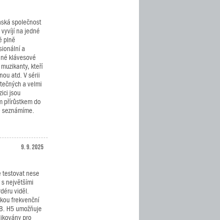
ská společnost
vyvíjí na jedné
ě plně
sionální a
né klávesové
 muzikanty, kteří
nou atd. V sérii
tečných a velmi
ici jsou
 přírůstkem do
že seznámíme.
9. 9. 2025
 testovat nese
 s největšími
déru viděl.
okou frekvenční
dB. H5 umožňuje
dikovány pro