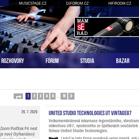
MUSICSTAGE.CZ
DJFORUM.CZ
HIFIROOM.CZ
ROZHOVORY
FÓRUM
STUDIA
BAZAR
1
2
3
4
5
19
Stránka
1
z
19
Další
…
26. 7. 2026
United Studio Technologies UT Vintage87
Velkomembránová inkarnace legendárního, všestrann
mikrofonu U87, vyrobeného ze špičkových součástek
Zoom PodTrak P4 next
firmou United Studio Technologies.
je nový čtyřkanálový
I když je tato firma poměrně velmi mladá, má