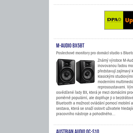
M-Audio BX5BT
Poslechové monitory pro domácí studio s Blueto
Známý výrobce M-Audio
inovovanou řadou mon
představují zajímavý
klasickými studiovými
moderními multimediá
reprosoustavami. Výr
osvědčené řady BX, která je mezi domácími pr
poměrně populární, ale doplňuje ji o bezdrátové
Bluetooth a možnost ovládání pomocí mobilní a
sestava, která se snaží oslovit uživatele hledaj
pracovního nástroje a pohodlného...
Austrian Audio OC-S10