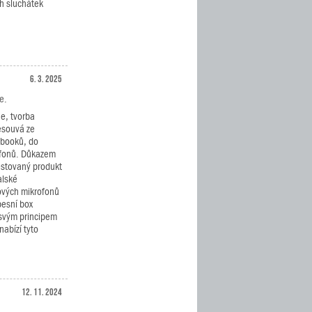
h sluchátek
6. 3. 2025
e.
ne, tvorba
esouvá ze
ebooků, do
lefonů. Důkazem
estovaný produkt
alské
ových mikrofonů
pesní box
 svým principem
abízí tyto
12. 11. 2024