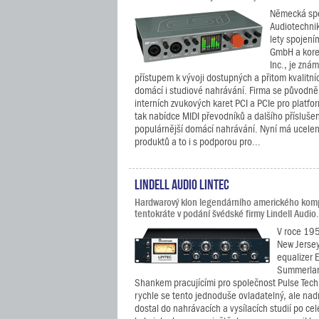
Německá spo
Audiotechnik
lety spojení
GmbH a kore
Inc., je zná
přístupem k vývoji dostupných a přitom kvalitní
domácí i studiové nahrávání. Firma se původně
interních zvukových karet PCI a PCIe pro platf
tak nabídce MIDI převodníků a dalšího příslušen
populárnější domácí nahrávání. Nyní má ucele
produktů a to i s podporou pro...
Lindell Audio LiNTEC
Hardwarový klon legendárního amerického kom
tentokráte v podání švédské firmy Lindell Audio.
V roce 195
New Jersey
equalizer 
Summerla
Shankem pracujícími pro společnost Pulse Tech
rychle se tento jednoduše ovladatelný, ale nad
dostal do nahrávacích a vysílacích studií po ce