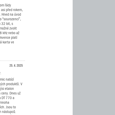
oom řády
i asi před rokem,
. Hned na úvod
ho “sourozenci”,
 32 bit, s
možné zvolit
48 kHz nebo až
kvence platí
á karta ve
25. 4. 2025
.
mic nabízí
ných produktů. V
ýsi etalon
a ceny. Dnes už
a DT 770 a
v mnoha
ích. Jsou to
ch nástupců.