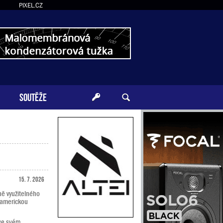
PIXEL.CZ
SOUTĚŽE
15. 7. 2026
ě využitelného
 americkou
 ve svém