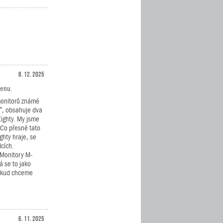
8. 12. 2025
cenu.
monitorů známé
”, obsahuje dva
Eighty. My jsme
. Co přesně tato
ghty hraje, se
dcích.
 Monitory M-
á se to jako
pokud chceme
6. 11. 2025