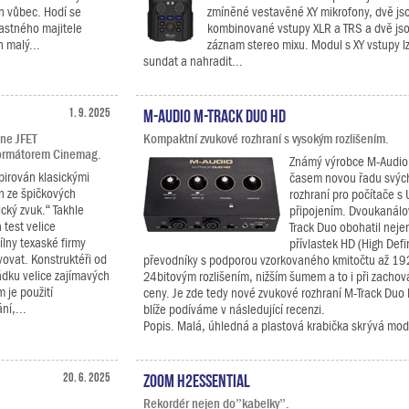
on vůbec. Hodí se
zmíněné vestavěné XY mikrofony, dvě js
ťastného majitele
kombinované vstupy XLR a TRS a dvě jso
 malý...
záznam stereo mixu. Modul s XY vstupy 
sundat a nahradit...
1. 9. 2025
M-Audio M-Track Duo HD
ine JFET
Kompaktní zvukové rozhraní s vysokým rozlišením.
formátorem Cinemag.
Známý výrobce M-Audio 
pirován klasickými
časem novou řadu svýc
n ze špičkových
rozhraní pro počítače s
ký zvuk.“ Takhle
připojením. Dvoukanálo
 test velice
Track Duo obohatil neje
ílny texaské firmy
přívlastek HD (High Defi
ovat. Konstruktéři od
převodníky s podporou vzorkovaného kmitočtu až 19
řádku velice zajímavých
24bitovým rozlišením, nižším šumem a to i při zacho
 je použití
ceny. Je zde tedy nové zvukové rozhraní M-Track Duo 
ní,...
blíže podíváme v následující recenzi.
Popis. Malá, úhledná a plastová krabička skrývá mode
20. 6. 2025
Zoom H2essential
Rekordér nejen do”kabelky”.