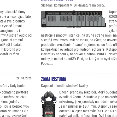
Skládací kompaktní MIDI klaviatura na cesty.
ony rakouské firmy
Japon
tné a inspirující. Tato
KORG 
 staví své produkty
stran
a vysoké úrovni
profe
managementu i
výkon
firmy Austrian Audio od
nástroje a pracovní stanice, na druhé straně myslí na
globální firemní
si chtějí svou tvorbu vzít do vlaku, na výlet, na dovole
otiž být i nadále
produktů s označením “nano” najdeme celou řadu uži
 mikrofonů pro
kompaktních ovladačů pro hudební software. K dispoz
stát i v těch...
klaviatury nanoKEY, nanoPAD a nanoKONTROL. Novým
rodiny je model nanoKEY Fold, se kterým se nyní blí
Popis....
22. 10. 2025
Zoom H5studio
fon z řady Junior.
Kapesní rekordér studiové kvality.
o bohatého portfolia
Dnešní přenosný rekordér, který budeme
to netřeba se divit,
označení Zoom H5studio a je to rekordér
 klonu jedné z
mikrofony, jaké jsem kdy na ručním rekor
b. Tou je bezpochyby
Jejich průměr je 19,4 mm. Disponují šir
krofon Neumann U87.
odezvou a jejich maximální SPL je 140 
í a mezi zvukovými
nahrávat celkem šest stop. Dvě jsou de