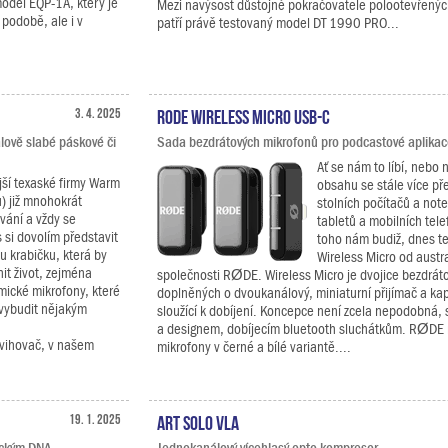
odel EQP-1A, který je
Mezi navýsost důstojné pokračovatele polootevřenýc
podobě, ale i v
patří právě testovaný model DT 1990 PRO...
3. 4. 2025
RODE Wireless Micro USB-C
álově slabé páskové či
Sada bezdrátových mikrofonů pro podcastové aplikac
Ať se nám to líbí, nebo 
jší texaské firmy Warm
obsahu se stále více př
u) již mnohokrát
stolních počítačů a not
ání a vždy se
tabletů a mobilních te
si dovolím představit
toho nám budiž, dnes t
u krabičku, která by
Wireless Micro od austr
t život, zejména
společnosti RØDE. Wireless Micro je dvojice bezdrát
mické mikrofony, které
doplněných o dvoukanálový, miniaturní přijímač a ka
 vybudit nějakým
sloužící k dobíjení. Koncepce není zcela nepodobná,
a designem, dobíjecím bluetooth sluchátkům. RØDE n
zdvihovač, v našem
mikrofony v černé a bílé variantě....
19. 1. 2025
ART SOLO VLA