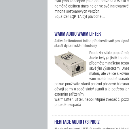
byla jeho koncepce ještě doupravena a vznikl m
neméně oblíben dnes nejen ve své hardwarové 
mnoha softwarových verzích.
Equalizer EQP-1A byl původně...
Warm Audio Warm Lifter
Aktivní mikrofonní inline předzesilovač pro sign
starší dynamické mikrofony.
Produkty stále populárně
Audio byly (a jistě i budo
předmětem našeho testov
skvělým výsledkem. Dnes 
malou, ale velice šikovno
vám mohla hodně usnadni
pokud používáte starší pasivní páskové či dyna
dávají samy o sobě slabý signál a je potřeba je
externím zařízením.
Warm Lifter. Lifter, neboli vtipně zvedač či po
případě nespadá...
Heritage Audio i73 PRO 2