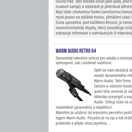
Sound Pad. Tato tlačítka slouží jako pady, pod k
zvukové samply a následně je přehrávat během
Mají však i druhotnou funkci zasvěcenou trans
mysli posun na začátek tracku, přetáčení vzad i
Zcela uprostřed, pod tlačítkem Record, je minia
monochromatický displej, který usnadňuje ovlád
zobrazuje informace o nahrávaných či mixovaný
Warm Audio Retro 64
Dynamický mikrofon určený pro vokály a nástroje
vystoupení, tak i studiové natáčení.
Opět se nám dostává do
model dynamického mik
Warm Audio. Tato firma a
častým a vítaným hoste
autor této recenze je 
několika preampů a eq
Audio. Slibuji však na 
maximálně spravedlivý a objektivní.
Mikrofon je uložený do krásného pevného polst
logem Warm Audio. Pouzdro je na zip a má držát
praktické a přijde vhod zejména...