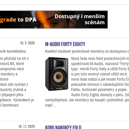
10. 3. 2026
M-Audio Forty Eighty
oth konektivitou.
Kvalitní studiové poslechové monitory za dostupnou 
 přichází na trh s
Nová řada near field poslechových 
itorů BX, které
společnosti M-Audio, nazvaná “Forty
 kompromis mezi
typy: menší Forty Sixty a větší Forty 
 monitory a
si pro tuto recenzi vybrali větší verzi
lními
nová řada nabízí a jak model Forty Ei
obce zde vychází z
pokusíme shrnout v následujících řá
oducenty známá a
Fakta, technické parametry a popis.
 připojení přes
Audio Forty Eighty dorazily v páru. Zd
plikace. Výsledkem je
samozřejmost, ale monitory lze koupit i jednotlivě, 
ící kombinaci
např....
10. 11. 2025
KORG nanoKEY Fold