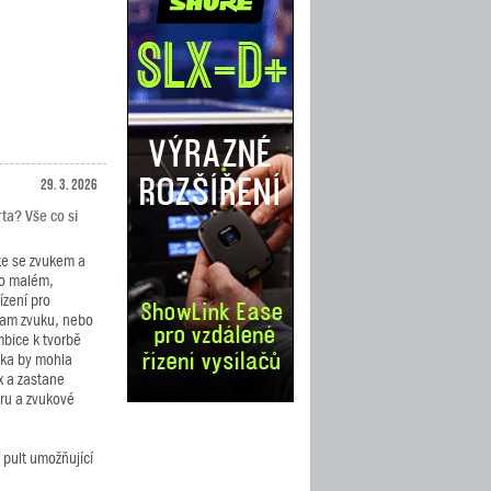
29. 3. 2026
rta? Vše co si
te se zvukem a
po malém,
zení pro
nam zvuku, nebo
bice k tvorbě
nka by mohla
x a zastane
éru a zvukové
 pult umožňující