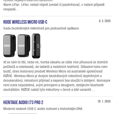
Warm Lifter. Lifter, neboli vtipně zvedač či pozdvihovač, v našem případě
nespadá...
RODE Wireless Micro USB-C
6. 3. 2025
Sada bezdrátových mikrofonů pro podcastové aplikace.
Ať se nám to líbí, nebo ne, tvorba obsahu se stále více přesouvá ze stolních
počítačů a notebooků, do tabletů a mobilních telefonů. Důkazem toho nám
budiž, dnes testovaný produkt Wireless Micro od australské společnosti
RØDE. Wireless Micro je dvojice bezdrátových mikrofonů doplněných o
dvoukanálový, miniaturní přijímač a kapesní box sloužící k dobíjení. Koncepce
není zcela nepodobná, svým principem a designem, dobíjecím bluetooth
sluchátkům. RØDE nabízí tyto mikrofony v černé a bílé variantě....
Heritage Audio i73 PRO 2
19. 1. 2025
Moderní zvukové USB-C audio rozhraní s historickým DNA.