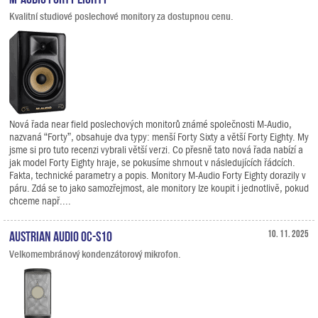
Kvalitní studiové poslechové monitory za dostupnou cenu.
Nová řada near field poslechových monitorů známé společnosti M-Audio,
nazvaná “Forty”, obsahuje dva typy: menší Forty Sixty a větší Forty Eighty. My
jsme si pro tuto recenzi vybrali větší verzi. Co přesně tato nová řada nabízí a
jak model Forty Eighty hraje, se pokusíme shrnout v následujících řádcích.
Fakta, technické parametry a popis. Monitory M-Audio Forty Eighty dorazily v
páru. Zdá se to jako samozřejmost, ale monitory lze koupit i jednotlivě, pokud
chceme např....
Austrian Audio OC-S10
10. 11. 2025
Velkomembránový kondenzátorový mikrofon.