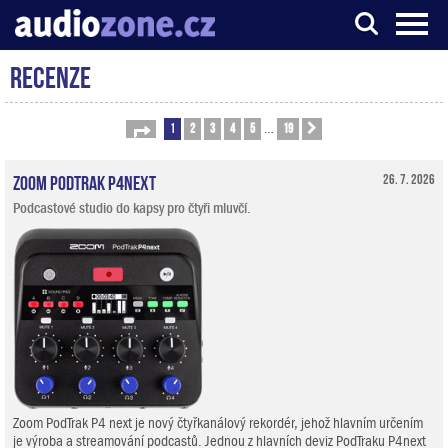
Recenze
Server o digitálním zpracování zvuku
1
2
3
4
5
19
Stránka
1
z
19
Další
…
Zoom PodTrak P4next
26. 7. 2026
Podcastové studio do kapsy pro čtyři mluvčí.
Zoom PodTrak P4 next je nový čtyřkanálový rekordér, jehož hlavním určením
je výroba a streamování podcastů. Jednou z hlavních deviz PodTraku P4next