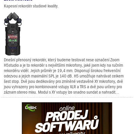
Kapesní rekordér studiové kvality.
Dnešní přenosný rekordér, který budeme testovat nese označení Zoom
H5studio a je to rekordér s největšími mikrofony, jaké jsem kdy na ručním
rekordéru viděl. Jejich průměr je 19,4 mm. Disponují širokou frekvenční
odezvou a jejich maximální SPL je 140 dB. H5 umožňuje nahrávat celkem
šest stop. Dvě jsou dedikovány pro zmíněné vestavěné XY mikrofony, dvě
jsou vyhrazeny pro kombinované vstupy XLR a TRS a dvě jsou určeny pro
záznam stereo mixu. Modul s XY vstupy lze snadno sundat a nahradit...