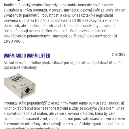
Tradiční německý výrobce Beyerdynamic nabízí neustále nové modely
sluchátek a jiných produktů. V oblasti sluchátek je považován za jakýsi etalon
vyváženosti parametrů, robustnosti a ceny. Dnes už takřka legendární
uzavřená sluchátka DT 770 a polootevřená DT 990 se zabydlela v mnoha
domácích, ale i profesionálních studiích. Jsou to modely léty prověřené,
oblíbené a mají mnoho dalších nástupců. Mezi navýsost důstojné
pokračovatele polootevřených sluchátek patří právě testovaný model DT
1990 PRO...
Warm Audio Warm Lifter
3. 4. 2025
Aktivní mikrofonní inline předzesilovač pro signálově slabé páskové či starší
dynamické mikrofony.
Produkty stále populárnější texaské firmy Warm Audio byly (a jistě i budou) již
mnohokrát předmětem našeho testování a vždy se skvělým výsledkem. Dnes
si dovolím představit malou, ale velice šikovnou krabičku, která by vám
mohla hodně usnadnit život, zejména pokud používáte starší pasivní páskové
či dynamické mikrofony, které dávají samy o sobě slabý signál a je potřeba je
vybudit nějakým externím zařízením.