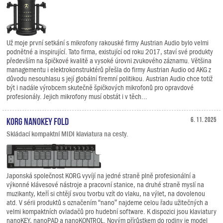
Už moje první setkání s mikrofony rakouské firmy Austrian Audio bylo velmi
podnětné a inspirující. Tato firma, existující od roku 2017, staví své produkty
především na špičkové kvalitě a vysoké úrovni zvukového záznamu. Většina
managementu i elektrokonstruktérů přešla do firmy Austrian Audio od AKG z
důvodu nesouhlasu s její globální firemní politikou. Austrian Audio chce totiž
být i nadále výrobcem skutečně špičkových mikrofonů pro opravdové
profesionály. Jejich mikrofony musí obstát i v těch...
KORG nanoKEY Fold
6. 11. 2025
Skládací kompaktní MIDI klaviatura na cesty.
Japonská společnost KORG vyvíjí na jedné straně plně profesionální a
výkonné klávesové nástroje a pracovní stanice, na druhé straně myslí na
muzikanty, kteří si chtějí svou tvorbu vzít do vlaku, na výlet, na dovolenou
atd. V sérii produktů s označením “nano” najdeme celou řadu užitečných a
velmi kompaktních ovladačů pro hudební software. K dispozici jsou klaviatury
nanoKEY, nanoPAD a nanoKONTROL. Novým přírůstkem do rodiny je model