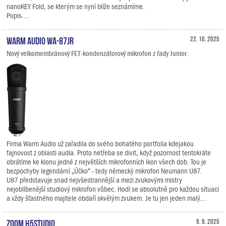
nanoKEY Fold, se kterým se nyní blíže seznámíme.
Popis....
Warm Audio WA-87jr
22. 10. 2025
Nový velkomembránový FET-kondenzátorový mikrofon z řady Junior.
Firma Warm Audio už zařadila do svého bohatého portfolia kdejakou
fajnovost z oblasti audia. Proto netřeba se divit, když pozornost tentokráte
obrátíme ke klonu jedné z největších mikrofonních ikon všech dob. Tou je
bezpochyby legendární „Účko“ - tedy německý mikrofon Neumann U87.
U87 představuje snad nejvšestrannější a mezi zvukovými mistry
nejoblíbenější studiový mikrofon vůbec. Hodí se absolutně pro každou situaci
a vždy šťastného majitele obdaří skvělým zvukem. Je tu jen jeden malý...
Zoom H5studio
9. 9. 2025