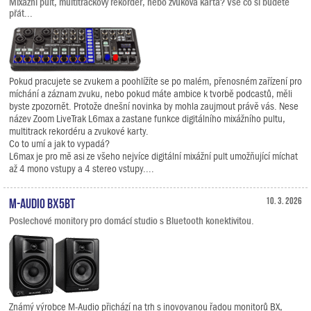
Mixážní pult, multitrackový rekordér, nebo zvuková karta? Vše co si budete
přát...
Pokud pracujete se zvukem a poohlížíte se po malém, přenosném zařízení pro
míchání a záznam zvuku, nebo pokud máte ambice k tvorbě podcastů, měli
byste zpozornět. Protože dnešní novinka by mohla zaujmout právě vás. Nese
název Zoom LiveTrak L6max a zastane funkce digitálního mixážního pultu,
multitrack rekordéru a zvukové karty.
Co to umí a jak to vypadá?
L6max je pro mě asi ze všeho nejvíce digitální mixážní pult umožňující míchat
až 4 mono vstupy a 4 stereo vstupy....
M-Audio BX5BT
10. 3. 2026
Poslechové monitory pro domácí studio s Bluetooth konektivitou.
Známý výrobce M-Audio přichází na trh s inovovanou řadou monitorů BX,