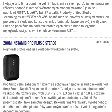
I když je tato firma poměrně velmi mladá, má ve svém portfoliu nesmazatelné
zářezy v podobě inkarnací světoznámých modelů mikrofonů jako jsou
například FET47, Tube67, Twin87 a další. Produkty United Studio
Technologies se těší čím dál větší oblibě mezi studiovými zvukovými mistry jak
pro precizní a odolnou konstrukci mikrofonů, tak hlavně pro svůj skvělý zvuk.
Dnes se podíváme na další mikrofon z jejich dílny a bude to legenda
nejlegendovatější: slavná emulace Neumanna U87....
Zoom Instamic Pro Plus C Stereo
20. 5. 2026
Nejmenší profesionální a voděodolný rekordér na světě.
Pod tímto velmi záhadným názvem se schovává nejnovější audio rekordér od
firmy Zoom. Největší zajímavostí tohoto zařízení je bezesporu jeho samotná
velikost. Má rozměry pouhých 3,8 × 2,5 × 1,3 cm a váží jen 18 g, což z něj
činí patrně nejmenší rekordér na světě, jak ostatně stojí v záhlaví. Za
pozornost stojí také samotný design. Rekordér má tvar kvádru vyrobeného z
černého, matného plastu. Díky zaobleným hranám působí velmi elegantním a
decentním dojmem.