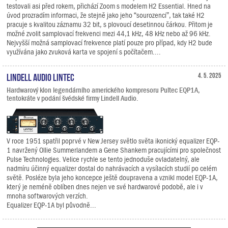
testovali asi před rokem, přichází Zoom s modelem H2 Essential. Hned na
úvod prozradím informaci, že stejně jako jeho “sourozenci”, tak také H2
pracuje s kvalitou záznamu 32 bit, s plovoucí desetinnou čárkou. Přitom je
možné zvolit samplovací frekvenci mezi 44,1 kHz, 48 kHz nebo až 96 kHz.
Nejvyšší možná samplovací frekvence platí pouze pro případ, kdy H2 bude
využívána jako zvuková karta ve spojení s počítačem....
Lindell Audio LiNTEC
4. 5. 2025
Hardwarový klon legendárního amerického kompresoru Pultec EQP1A,
tentokráte v podání švédské firmy Lindell Audio.
V roce 1951 spatřil poprvé v New Jersey světlo světa ikonický equalizer EQP-
1 navržený Ollie Summerlandem a Gene Shankem pracujícími pro společnost
Pulse Technologies. Velice rychle se tento jednoduše ovladatelný, ale
nadmíru účinný equalizer dostal do nahrávacích a vysílacích studií po celém
světě. Posléze byla jeho koncepce ještě doupravena a vznikl model EQP-1A,
který je neméně oblíben dnes nejen ve své hardwarové podobě, ale i v
mnoha softwarových verzích.
Equalizer EQP-1A byl původně...