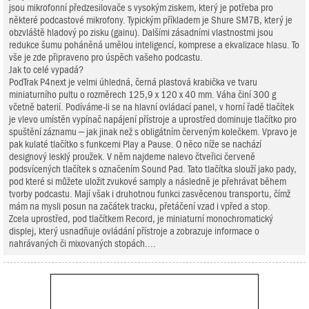
jsou mikrofonní předzesilovače s vysokým ziskem, který je potřeba pro
některé podcastové mikrofony. Typickým příkladem je Shure SM7B, který je
obzvláště hladový po zisku (gainu). Dalšími zásadními vlastnostmi jsou
redukce šumu poháněná umělou inteligencí, komprese a ekvalizace hlasu. To
vše je zde připraveno pro úspěch vašeho podcastu.
Jak to celé vypadá?
PodTrak P4next je velmi úhledná, černá plastová krabička ve tvaru
miniaturního pultu o rozměrech 125,9 x 120 x 40 mm. Váha činí 300 g
včetně baterií. Podíváme-li se na hlavní ovládací panel, v horní řadě tlačítek
je vlevo umístěn vypínač napájení přístroje a uprostřed dominuje tlačítko pro
spuštění záznamu – jak jinak než s obligátním červeným kolečkem. Vpravo je
pak kulaté tlačítko s funkcemi Play a Pause. O něco níže se nachází
designový lesklý proužek. V něm najdeme nalevo čtveřici červeně
podsvícených tlačítek s označením Sound Pad. Tato tlačítka slouží jako pady,
pod které si můžete uložit zvukové samply a následně je přehrávat během
tvorby podcastu. Mají však i druhotnou funkci zasvěcenou transportu, čímž
mám na mysli posun na začátek tracku, přetáčení vzad i vpřed a stop.
Zcela uprostřed, pod tlačítkem Record, je miniaturní monochromatický
displej, který usnadňuje ovládání přístroje a zobrazuje informace o
nahrávaných či mixovaných stopách....