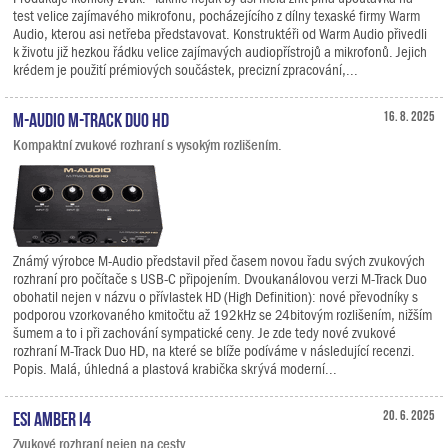
test velice zajímavého mikrofonu, pocházejícího z dílny texaské firmy Warm
Audio, kterou asi netřeba představovat. Konstruktéři od Warm Audio přivedli
k životu již hezkou řádku velice zajímavých audiopřístrojů a mikrofonů. Jejich
krédem je použití prémiových součástek, precizní zpracování,...
M-Audio M-Track Duo HD
16. 8. 2025
Kompaktní zvukové rozhraní s vysokým rozlišením.
Známý výrobce M-Audio představil před časem novou řadu svých zvukových
rozhraní pro počítače s USB-C připojením. Dvoukanálovou verzi M-Track Duo
obohatil nejen v názvu o přívlastek HD (High Definition): nové převodníky s
podporou vzorkovaného kmitočtu až 192kHz se 24bitovým rozlišením, nižším
šumem a to i při zachování sympatické ceny. Je zde tedy nové zvukové
rozhraní M-Track Duo HD, na které se blíže podíváme v následující recenzi.
Popis. Malá, úhledná a plastová krabička skrývá moderní...
ESI Amber i4
20. 6. 2025
Zvukové rozhraní nejen na cesty.