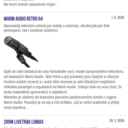
Na horní straně nalezneme trojici...
Warm Audio Retro 64
1. 5. 2026
Dynamický mikrofon určený pro vokály a nástroje, vhodný jak pro živá
vystoupení, tak i studiové natáčení.
Opět se nám dostává do ruky tentokráte nový model dynamického mikrofonu
od texaských Warm Audio. Tato firma a její produkty jsou častým a vítaným
hostem našich recenzí a i autor této recenze je sám šťastným majitelem
několika preampů a equalizerů od Warm Audio. Slibuji však na svou čest, že
budu maximálně spravedlivý a objektivní.
Mikrofon je uložený do krásného pevného polstrovaného futrálu s logem
Warm Audio. Pouzdro je na zip a má držátko, což je velmi praktické a přijde
vhod zejména...
Zoom LiveTrak L6max
29. 3. 2026