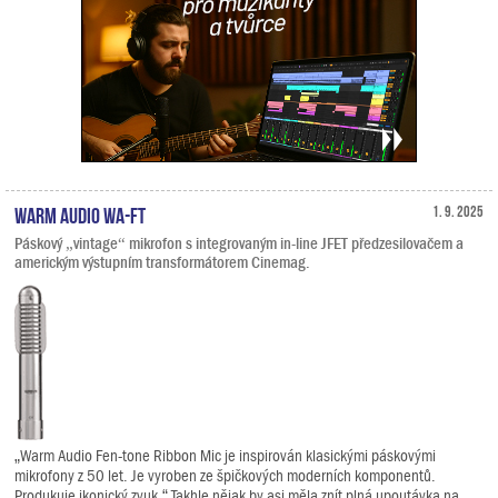
Warm Audio WA-FT
1. 9. 2025
Páskový „vintage“ mikrofon s integrovaným in-line JFET předzesilovačem a
americkým výstupním transformátorem Cinemag.
„Warm Audio Fen-tone Ribbon Mic je inspirován klasickými páskovými
mikrofony z 50 let. Je vyroben ze špičkových moderních komponentů.
Produkuje ikonický zvuk.“ Takhle nějak by asi měla znít plná upoutávka na