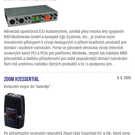
Německá společnost ESI Audiotechnik, vzniklá před mnoha lety spojením
RIDI Multimedia GmbH a korejské Ego Systems, Inc., je známa svým
inovativním přístupem k vývoji dostupných a přitom kvalitních produktů pro
domácí i studiové nahrávání. Firma se původně věnovala vývoji interních
zvukových karet PCI a PCIe pro platformu Windows, stejně tak nabídce MIDI
převodníků a dalšího příslušenství pro stále populárnější domácí nahrávání.
Nyní má ucelenou nabídku různých produktů a to i s podporou pro...
Zoom H2essential
9. 6. 2025
Rekordér nejen do”kabelky”.
Po předchozích recenzích rekordérů Zoom řády Essential H1 a H6, které jsme