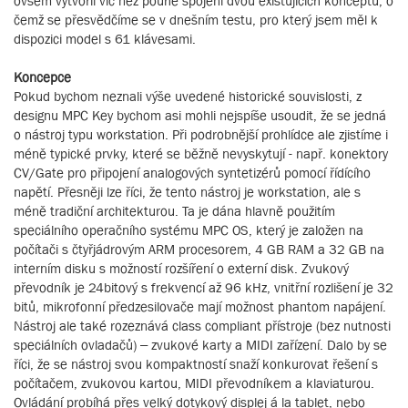
ovšem vytvořil víc než pouhé spojení dvou existujících konceptů, o
čemž se přesvědčíme se v dnešním testu, pro který jsem měl k
dispozici model s 61 klávesami.
Koncepce
Pokud bychom neznali výše uvedené historické souvislosti, z
designu MPC Key bychom asi mohli nejspíše usoudit, že se jedná
o nástroj typu workstation. Při podrobnější prohlídce ale zjistíme i
méně typické prvky, které se běžně nevyskytují - např. konektory
CV/Gate pro připojení analogových syntetizérů pomocí řídícího
napětí. Přesněji lze říci, že tento nástroj je workstation, ale s
méně tradiční architekturou. Ta je dána hlavně použitím
speciálního operačního systému MPC OS, který je založen na
počítači s čtyřjádrovým ARM procesorem, 4 GB RAM a 32 GB na
interním disku s možností rozšíření o externí disk. Zvukový
převodník je 24bitový s frekvencí až 96 kHz, vnitřní rozlišení je 32
bitů, mikrofonní předzesilovače mají možnost phantom napájení.
Nástroj ale také rozeznává class compliant přístroje (bez nutnosti
speciálních ovladačů) – zvukové karty a MIDI zařízení. Dalo by se
říci, že se nástroj svou kompaktností snaží konkurovat řešení s
počítačem, zvukovou kartou, MIDI převodníkem a klaviaturou.
Ovládání probíhá přes velký dotykový displej á la tablet, nebo