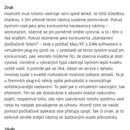
Zvuk
Hodnotit zvuk tohoto nástroje není úplně lehké. Je totiž důležitou
otázkou, s čím přesně tento nástroj budeme porovnávat. Pokud
bychom vzali jako jeho konkurenta hardwarový nástroj –
workstation, obecně se jim poměrně směle vyrovná, a to i těm o
řád dražším. Pokud vezmeme jako konkurenta „standardní
počítačové řešení“ – tedy s počítač Mac/PC s DAW softwarem a
virtuálními plug-iny (proč ne, v podstatě se tento systém snaží jim
konkurovat), pak vesměs můžeme říci, že obecná kvalita je dost
vysoká, nicméně u vybraných typů nástrojů bychom lepší kvalitu
určitě našli. A protože jak se říká, ďábel se skrývá v detailu,
mnohdy bude o kvalitě rozhodovat možnost editace detailů. Ta je
u firemních plug-inů někdy spíše jednodušší a neumožňuje
sofistikovanější nastavení. To platí jak o virtuálních nástrojích, tak
efektech. Tím se ale dostáváme k zásadní otázce celkového
pojetí, respektive toho, zda nám uzavřenost tohoto systému vadí
nebo ho naopak považujeme za výhodu. Kromě toho se nabízí
pomocí počítačové aplikace oba přístupy spojit. Tak či onak, je to
celkově skvěle znějící nástroj se špičkovými audio převodníky.
Závěr