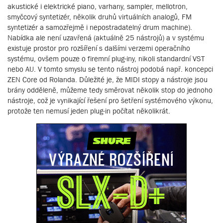
akustické i elektrické piano, varhany, sampler, mellotron,
smyčcový syntetizér, několik druhů virtuálních analogů, FM
syntetizér a samozřejmě i nepostradatelný drum machine).
Nabídka ale není uzavřená (aktuálně 25 nástrojů) a v systému
existuje prostor pro rozšíření s dalšími verzemi operačního
systému, ovšem pouze o firemní plug-iny, nikoli standardní VST
nebo AU. V tomto smyslu se tento nástroj podobá např. koncepci
ZEN Core od Rolanda. Důležité je, že MIDI stopy a nástroje jsou
brány odděleně, můžeme tedy směrovat několik stop do jednoho
nástroje, což je vynikající řešení pro šetření systémového výkonu,
protože ten nemusí jeden plug-in počítat několikrát.