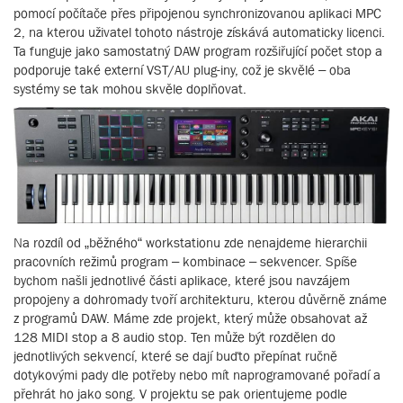
pomocí počítače přes připojenou synchronizovanou aplikaci MPC
2, na kterou uživatel tohoto nástroje získává automaticky licenci.
Ta funguje jako samostatný DAW program rozšiřující počet stop a
podporuje také externí VST/AU plug-iny, což je skvělé – oba
systémy se tak mohou skvěle doplňovat.
Na rozdíl od „běžného“ workstationu zde nenajdeme hierarchii
pracovních režimů program – kombinace – sekvencer. Spíše
bychom našli jednotlivé části aplikace, které jsou navzájem
propojeny a dohromady tvoří architekturu, kterou důvěrně známe
z programů DAW. Máme zde projekt, který může obsahovat až
128 MIDI stop a 8 audio stop. Ten může být rozdělen do
jednotlivých sekvencí, které se dají buďto přepínat ručně
dotykovými pady dle potřeby nebo mít naprogramované pořadí a
přehrát ho jako song. V projektu se pak orientujeme podle