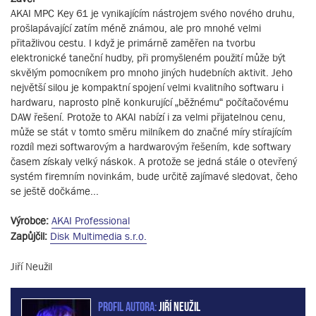
AKAI MPC Key 61 je vynikajícím nástrojem svého nového druhu,
prošlapávající zatím méně známou, ale pro mnohé velmi
přitažlivou cestu. I když je primárně zaměřen na tvorbu
elektronické taneční hudby, při promyšleném použití může být
skvělým pomocníkem pro mnoho jiných hudebních aktivit. Jeho
největší silou je kompaktní spojení velmi kvalitního softwaru i
hardwaru, naprosto plně konkurující „běžnému“ počítačovému
DAW řešení. Protože to AKAI nabízí i za velmi přijatelnou cenu,
může se stát v tomto směru milníkem do značné míry stírajícím
rozdíl mezi softwarovým a hardwarovým řešením, kde softwary
časem získaly velký náskok. A protože se jedná stále o otevřený
systém firemním novinkám, bude určitě zajímavé sledovat, čeho
se ještě dočkáme...
Výrobce:
AKAI Professional
Zapůjčil:
Disk Multimedia s.r.o.
Jiří Neužil
PROFIL AUTORA:
Jiří Neužil