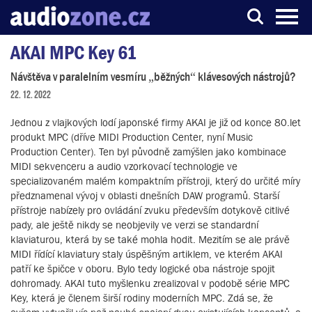
AKAI MPC Key 61
Server o digitálním zpracování zvuku
Návštěva v paralelním vesmíru „běžných“ klávesových nástrojů?
22. 12. 2022
Jednou z vlajkových lodí japonské firmy AKAI je již od konce 80.let
produkt MPC (dříve MIDI Production Center, nyní Music
Production Center). Ten byl původně zamýšlen jako kombinace
MIDI sekvenceru a audio vzorkovací technologie ve
specializovaném malém kompaktním přístroji, který do určité míry
předznamenal vývoj v oblasti dnešních DAW programů. Starší
přístroje nabízely pro ovládání zvuku především dotykově citlivé
pady, ale ještě nikdy se neobjevily ve verzi se standardní
klaviaturou, která by se také mohla hodit. Mezitím se ale právě
MIDI řídící klaviatury staly úspěšným artiklem, ve kterém AKAI
patří ke špičce v oboru. Bylo tedy logické oba nástroje spojit
dohromady. AKAI tuto myšlenku zrealizoval v podobě série MPC
Key, která je členem širší rodiny moderních MPC. Zdá se, že