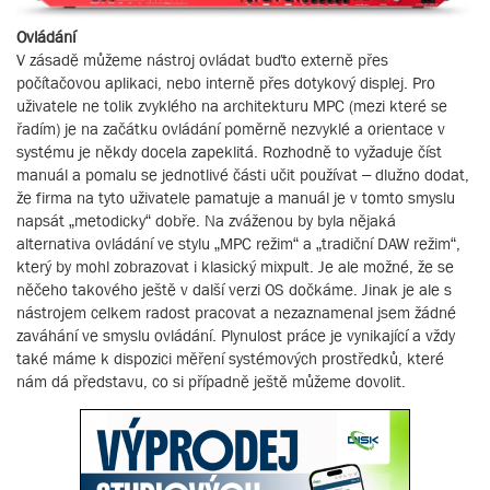
Ovládání
V zásadě můžeme nástroj ovládat buďto externě přes
počítačovou aplikaci, nebo interně přes dotykový displej. Pro
uživatele ne tolik zvyklého na architekturu MPC (mezi které se
řadím) je na začátku ovládání poměrně nezvyklé a orientace v
systému je někdy docela zapeklitá. Rozhodně to vyžaduje číst
manuál a pomalu se jednotlivé části učit používat – dlužno dodat,
že firma na tyto uživatele pamatuje a manuál je v tomto smyslu
napsát „metodicky“ dobře. Na zváženou by byla nějaká
alternativa ovládání ve stylu „MPC režim“ a „tradiční DAW režim“,
který by mohl zobrazovat i klasický mixpult. Je ale možné, že se
něčeho takového ještě v další verzi OS dočkáme. Jinak je ale s
nástrojem celkem radost pracovat a nezaznamenal jsem žádné
zaváhání ve smyslu ovládání. Plynulost práce je vynikající a vždy
také máme k dispozici měření systémových prostředků, které
nám dá představu, co si případně ještě můžeme dovolit.