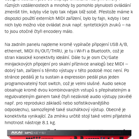
různých vzdálenostech a mnohdy by pomohlo plynulosti ovládání
zmenšit tím, kdyby vše bylo tak nějak blíž sobě. Přestože máme k
dispozici použití externích MIDI zařízení, bylo by fajn, kdyby i bez
nich bylo možno více ovládat zvuk např. syntetických zvuků – na
to jsou otočné čtyři encodery málo.
Na zadním panelu najdeme kromě vypínače připojení USB A/B,
ethernet, MIDI IN/OUT/THRU, je tu i Wi-Fi a Bluetooth, což je
stran klasické konektivity ideální. Dále tu je osm CV/Gate
minijackových připojení pro skalní příznivce analogů bez MIDI –
dobrý tah, zařízení s těmito výstupy v této podobě moc není. Po
stránce pedálů je tu sustain a expression pedál plus jeden
programovatelný foot switch, což je velmi slušné. Audio sekce
obsahuje kromě dvou kombinovaných vstupů s přepínatelným a
regulovatelným gainem také čtyři nezávislé audio výstupy (skvělé
např. pro reprodukci základů nebo sofistikovanějšího
odposlechu), samozřejmě také sluchátkový výstup. Obecně je
konektivita vynikající. Za zmínku určitě stojí také velmi přijatelná
hmotnost nástroje 8.1 kg.