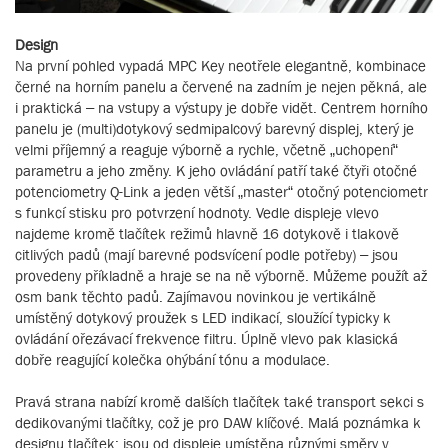
Design
Na první pohled vypadá MPC Key neotřele elegantně, kombinace
černé na horním panelu a červené na zadním je nejen pěkná, ale
i praktická – na vstupy a výstupy je dobře vidět. Centrem horního
panelu je (multi)dotykový sedmipalcový barevný displej, který je
velmi příjemný a reaguje výborně a rychle, včetně „uchopení“
parametru a jeho změny. K jeho ovládání patří také čtyři otočné
potenciometry Q-Link a jeden větší „master“ otočný potenciometr
s funkcí stisku pro potvrzení hodnoty. Vedle displeje vlevo
najdeme kromě tlačítek režimů hlavně 16 dotykově i tlakově
citlivých padů (mají barevné podsvícení podle potřeby) – jsou
provedeny příkladně a hraje se na ně výborně. Můžeme použít až
osm bank těchto padů. Zajímavou novinkou je vertikálně
umístěný dotykový proužek s LED indikací, sloužící typicky k
ovládání ořezávací frekvence filtru. Úplně vlevo pak klasická
dobře reagující kolečka ohýbání tónu a modulace.
Pravá strana nabízí kromě dalších tlačítek také transport sekci s
dedikovanými tlačítky, což je pro DAW klíčové. Malá poznámka k
designu tlačítek: jsou od displeje umístěna různými směry v