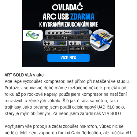
ART SOLO VLA v akci
Kde lépe vyzkoušet kompresor, než přímo při natáčení ve studiu.
Protože v současné době máme roztočeno několik projektů od
folku až po rockové kapely, použil jsem kompresor na natáčení
mužských a ženských vokálů. Šlo jak o sóla samotná, tak i
trojhlasy. Jako preamp jsem použil celolampový UAD 610 solo,
který je mým oblíbeným. Za něho jsem zařadil náš VLA SOLO.
Když jsem vše propojil a začal zkoušet mikrofon, vůbec nic se
nedělo. Měl jsem zapnutou funkci Gain Reduction, ale ručička VU