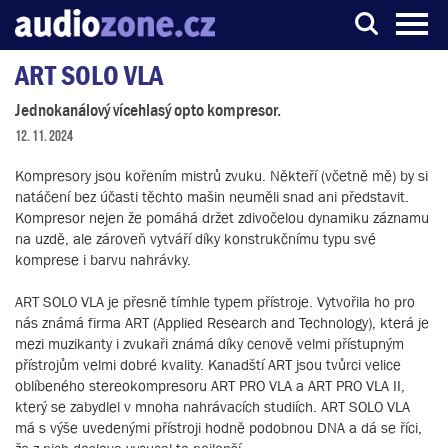
ART SOLO VLA
Server o digitálním zpracování zvuku
Jednokanálový vícehlasý opto kompresor.
12. 11. 2024
Kompresory jsou kořením mistrů zvuku. Někteří (včetně mě) by si
natáčení bez účasti těchto mašin neuměli snad ani představit.
Kompresor nejen že pomáhá držet zdivočelou dynamiku záznamu
na uzdě, ale zároveň vytváří díky konstrukčnímu typu své
komprese i barvu nahrávky.
ART SOLO VLA je přesně tímhle typem přístroje. Vytvořila ho pro
nás známá firma ART (Applied Research and Technology), která je
mezi muzikanty i zvukaři známá díky cenově velmi přístupným
přístrojům velmi dobré kvality. Kanadští ART jsou tvůrci velice
oblíbeného stereokompresoru ART PRO VLA a ART PRO VLA II,
který se zabydlel v mnoha nahrávacích studiích. ART SOLO VLA
má s výše uvedenými přístroji hodně podobnou DNA a dá se říci,