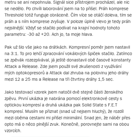
metru se ani nepohnula. Signál sice přístrojem procházel, ale nic
se nedělo. Po chvíli laborování jsem na to přišel. Práh komprese
Threshold totiž funguje obráceně. Čím více se otáčí doleva, tím se
práh a s ním komprese zvyšuje. V poloze úplně vlevo je tedy práh
nejsilnější. Vždyť se stačilo podívat na krajní hodnoty tohoto
parametru: -30 až +20. Ach jo, ta moje hlava.
Pak už šlo vše jako na drátkách. Kompresní poměr jsem nastavil
na 3:1. To pro lehčí zpracování vokálových špiček stačilo. Zatímco
se zpěvák rozezpívával, já ještě donastavil obě časové konstanty
Attack a Release. Zde jsem použil své zkušenosti z využívání
mých optokopresorů a Attack dal zhruba na polovinu jeho dráhy
mezi 12 a 25 ms a Release na tři čtvrtiny dráhy 1,5 sec.
Jako testovací vzorek jsem natočil dvě stejné části ženského
zpěvu. První ukázka je nabrána pomocí elektronkové cesty s
optickou kompresí a druhá ukázka pak Solid State s F.E.T
kompresí. Musím se přiznat (snad už nejsem hluchý), že rozdíl
mezi oběma cestami mi přišel minimální. Snad jen, že náběr přes
opto má o něco plnější zvuk. Konečně, porovnejte sami na obou
vzorcích.