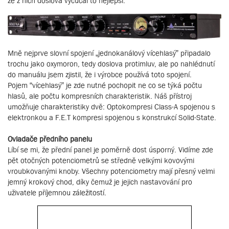
že z nich doslova vycucal to nejlepší.
Mně nejprve slovní spojení „jednokanálový vícehlasý” připadalo
trochu jako oxymoron, tedy doslova protimluv, ale po nahlédnutí
do manuálu jsem zjistil, že i výrobce používá toto spojení.
Pojem “vícehlasý” je zde nutné pochopit ne co se týká počtu
hlasů, ale počtu kompresních charakteristik. Náš přístroj
umožňuje charakteristiky dvě: Optokompresi Class-A spojenou s
elektronkou a F.E.T kompresi spojenou s konstrukcí Solid-State.
Ovladače předního panelu
Líbí se mi, že přední panel je poměrně dost úsporný. Vidíme zde
pět otočných potenciometrů se středně velkými kovovými
vroubkovanými knoby. Všechny potenciometry mají přesný velmi
jemný krokový chod, díky čemuž je jejich nastavování pro
uživatele příjemnou záležitostí.