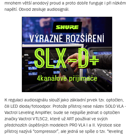
mnohem větší anodový proud a proto dobře funguje i při nízkém
napětí. Obvod zesiluje audiosignál.
K regulaci audiosignálu slouží jako základní prvek tzv. optočlen,
čili LED dioda/fotoodpor. Protože přístroj nese název SOLO VLA -
Vactrol Leveling Amplifier, bude se nejspíše jednat o optočlen
značky Vactrol VTL5C2, které už ART používal ve svých
předchozích úspěšných modelech PRO VLA I a II. Výrobce sice
přístroj nazývá “compressor”, ale jedná se spíše o tzv. “leveling