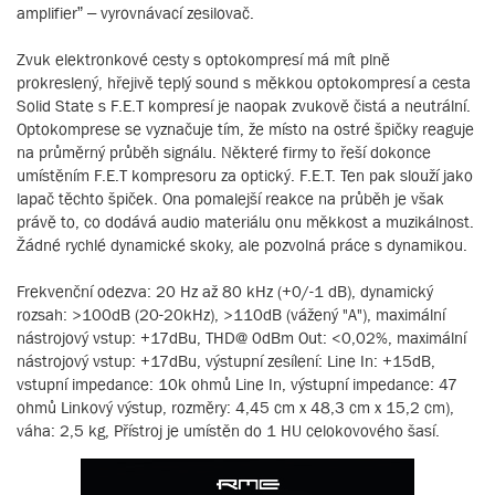
amplifier” – vyrovnávací zesilovač.
Zvuk elektronkové cesty s optokompresí má mít plně
prokreslený, hřejivě teplý sound s měkkou optokompresí a cesta
Solid State s F.E.T kompresí je naopak zvukově čistá a neutrální.
Optokomprese se vyznačuje tím, že místo na ostré špičky reaguje
na průměrný průběh signálu. Některé firmy to řeší dokonce
umístěním F.E.T kompresoru za optický. F.E.T. Ten pak slouží jako
lapač těchto špiček. Ona pomalejší reakce na průběh je však
právě to, co dodává audio materiálu onu měkkost a muzikálnost.
Žádné rychlé dynamické skoky, ale pozvolná práce s dynamikou.
Frekvenční odezva: 20 Hz až 80 kHz (+0/-1 dB), dynamický
rozsah: >100dB (20-20kHz), >110dB (vážený "A"), maximální
nástrojový vstup: +17dBu, THD@ 0dBm Out: <0,02%, maximální
nástrojový vstup: +17dBu, výstupní zesílení: Line In: +15dB,
vstupní impedance: 10k ohmů Line In, výstupní impedance: 47
ohmů Linkový výstup, rozměry: 4,45 cm x 48,3 cm x 15,2 cm),
váha: 2,5 kg, Přístroj je umístěn do 1 HU celokovového šasí.