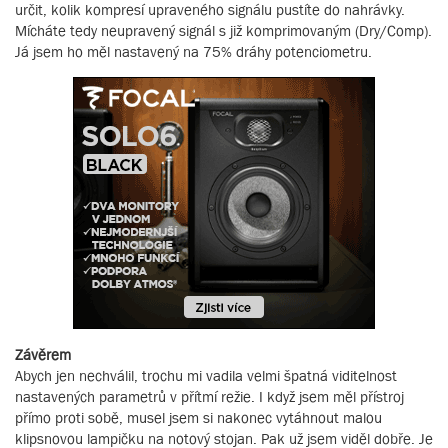
určit, kolik kompresí upraveného signálu pustíte do nahrávky.
Mícháte tedy neupravený signál s již komprimovaným (Dry/Comp).
Já jsem ho měl nastavený na 75% dráhy potenciometru.
Závěrem
Abych jen nechválil, trochu mi vadila velmi špatná viditelnost
nastavených parametrů v přítmí režie. I když jsem měl přístroj
přímo proti sobě, musel jsem si nakonec vytáhnout malou
klipsnovou lampičku na notový stojan. Pak už jsem viděl dobře. Je