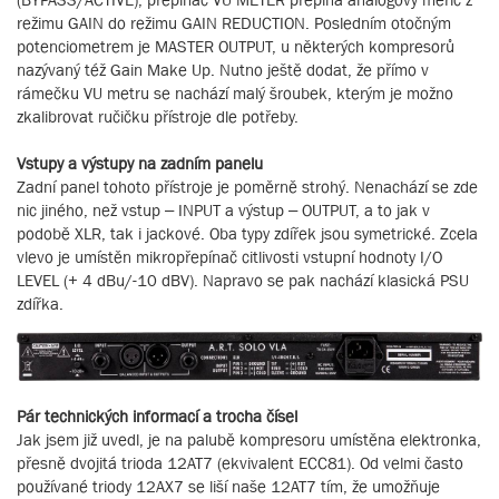
režimu GAIN do režimu GAIN REDUCTION. Posledním otočným
potenciometrem je MASTER OUTPUT, u některých kompresorů
nazývaný též Gain Make Up. Nutno ještě dodat, že přímo v
rámečku VU metru se nachází malý šroubek, kterým je možno
zkalibrovat ručičku přístroje dle potřeby.
Vstupy a výstupy na zadním panelu
Zadní panel tohoto přístroje je poměrně strohý. Nenachází se zde
nic jiného, než vstup – INPUT a výstup – OUTPUT, a to jak v
podobě XLR, tak i jackové. Oba typy zdířek jsou symetrické. Zcela
vlevo je umístěn mikropřepínač citlivosti vstupní hodnoty I/O
LEVEL (+ 4 dBu/-10 dBV). Napravo se pak nachází klasická PSU
zdířka.
Pár technických informací a trocha čísel
Jak jsem již uvedl, je na palubě kompresoru umístěna elektronka,
přesně dvojitá trioda 12AT7 (ekvivalent ECC81). Od velmi často
používané triody 12AX7 se liší naše 12AT7 tím, že umožňuje