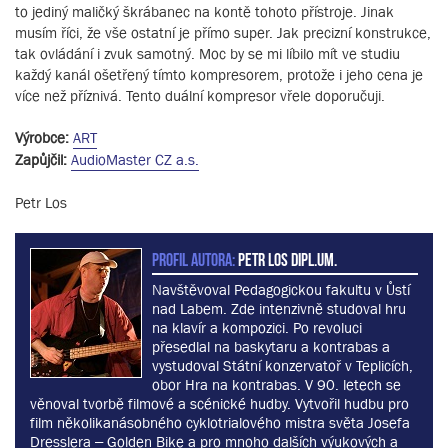
to jediný maličký škrábanec na kontě tohoto přístroje. Jinak
musím říci, že vše ostatní je přímo super. Jak precizní konstrukce,
tak ovládání i zvuk samotný. Moc by se mi líbilo mít ve studiu
každý kanál ošetřený tímto kompresorem, protože i jeho cena je
více než příznivá. Tento duální kompresor vřele doporučuji.
Výrobce:
ART
Zapůjčil:
AudioMaster CZ a.s.
Petr Los
PROFIL AUTORA:
Petr Los dipl.um.
Navštěvoval Pedagogickou fakultu v Ůstí
nad Labem. Zde intenzivně studoval hru
na klavír a kompozici. Po revoluci
přesedlal na baskytaru a kontrabas a
vystudoval Státní konzervatoř v Teplicích,
obor Hra na kontrabas. V 90. letech se
věnoval tvorbě filmové a scénické hudby. Vytvořil hudbu pro
film několikanásobného cyklotrialového mistra světa Josefa
Dresslera – Golden Bike a pro mnoho dalších výukových a