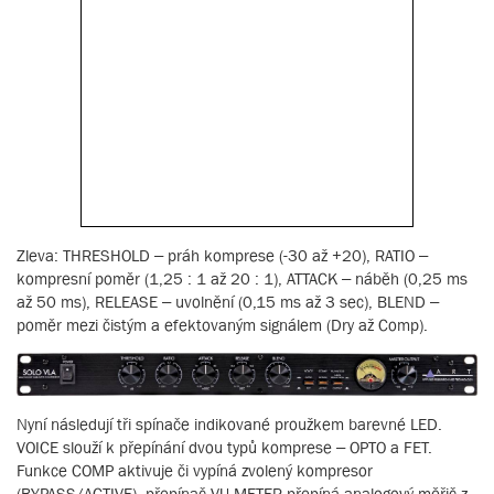
Zleva: THRESHOLD – práh komprese (-30 až +20), RATIO –
kompresní poměr (1,25 : 1 až 20 : 1), ATTACK – náběh (0,25 ms
až 50 ms), RELEASE – uvolnění (0,15 ms až 3 sec), BLEND –
poměr mezi čistým a efektovaným signálem (Dry až Comp).
Nyní následují tři spínače indikované proužkem barevné LED.
VOICE slouží k přepínání dvou typů komprese – OPTO a FET.
Funkce COMP aktivuje či vypíná zvolený kompresor
(BYPASS/ACTIVE), přepínač VU METER přepíná analogový měřič z