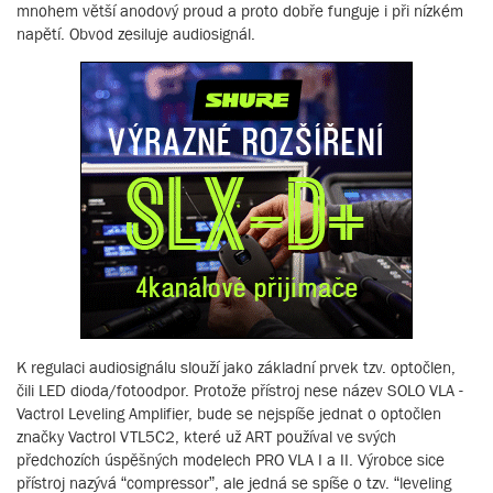
mnohem větší anodový proud a proto dobře funguje i při nízkém
napětí. Obvod zesiluje audiosignál.
K regulaci audiosignálu slouží jako základní prvek tzv. optočlen,
čili LED dioda/fotoodpor. Protože přístroj nese název SOLO VLA -
Vactrol Leveling Amplifier, bude se nejspíše jednat o optočlen
značky Vactrol VTL5C2, které už ART používal ve svých
předchozích úspěšných modelech PRO VLA I a II. Výrobce sice
přístroj nazývá “compressor”, ale jedná se spíše o tzv. “leveling