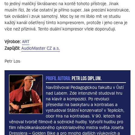
to jediný maličký škrábanec na kontě tohoto přístroje. Jinak
musím říci, že vše ostatní je přímo super. Jak precizní konstrukce,
tak ovládání i zvuk samotný. Moc by se mi líbilo mít ve studiu
každý kanál ošetřený tímto kompresorem, protože i jeho cena je
více než příznivá. Tento duální kompresor vřele doporučuji.
Výrobce:
ART
Zapůjčil:
AudioMaster CZ a.s.
Petr Los
PROFIL AUTORA:
Petr Los dipl.um.
Navštěvoval Pedagogickou fakultu v Ůstí
nad Labem. Zde intenzivně studoval hru
na klavír a kompozici. Po revoluci
přesedlal na baskytaru a kontrabas a
vystudoval Státní konzervatoř v Teplicích,
obor Hra na kontrabas. V 90. letech se
věnoval tvorbě filmové a scénické hudby. Vytvořil hudbu pro
film několikanásobného cyklotrialového mistra světa Josefa
Dresslera – Golden Bike a pro mnoho dalších výukových a