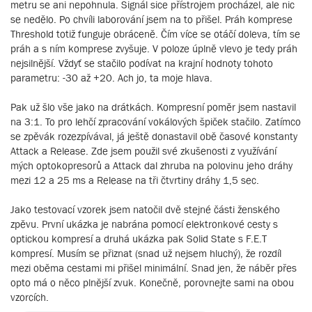
metru se ani nepohnula. Signál sice přístrojem procházel, ale nic
se nedělo. Po chvíli laborování jsem na to přišel. Práh komprese
Threshold totiž funguje obráceně. Čím více se otáčí doleva, tím se
práh a s ním komprese zvyšuje. V poloze úplně vlevo je tedy práh
nejsilnější. Vždyť se stačilo podívat na krajní hodnoty tohoto
parametru: -30 až +20. Ach jo, ta moje hlava.
Pak už šlo vše jako na drátkách. Kompresní poměr jsem nastavil
na 3:1. To pro lehčí zpracování vokálových špiček stačilo. Zatímco
se zpěvák rozezpívával, já ještě donastavil obě časové konstanty
Attack a Release. Zde jsem použil své zkušenosti z využívání
mých optokopresorů a Attack dal zhruba na polovinu jeho dráhy
mezi 12 a 25 ms a Release na tři čtvrtiny dráhy 1,5 sec.
Jako testovací vzorek jsem natočil dvě stejné části ženského
zpěvu. První ukázka je nabrána pomocí elektronkové cesty s
optickou kompresí a druhá ukázka pak Solid State s F.E.T
kompresí. Musím se přiznat (snad už nejsem hluchý), že rozdíl
mezi oběma cestami mi přišel minimální. Snad jen, že náběr přes
opto má o něco plnější zvuk. Konečně, porovnejte sami na obou
vzorcích.