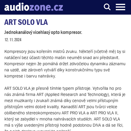
ART SOLO VLA
Server o digitálním zpracování zvuku
Jednokanálový vícehlasý opto kompresor.
12. 11. 2024
Kompresory jsou kořením mistrů zvuku. Někteří (včetně mě) by si
natáčení bez účasti těchto mašin neuměli snad ani představit.
Kompresor nejen že pomáhá držet zdivočelou dynamiku záznamu
na uzdě, ale zároveň vytváří díky konstrukčnímu typu své
komprese i barvu nahrávky.
ART SOLO VLA je přesně tímhle typem přístroje. Vytvořila ho pro
nás známá firma ART (Applied Research and Technology), která je
mezi muzikanty i zvukaři známá díky cenově velmi přístupným
přístrojům velmi dobré kvality. Kanadští ART jsou tvůrci velice
oblíbeného stereokompresoru ART PRO VLA a ART PRO VLA II,
který se zabydlel v mnoha nahrávacích studiích. ART SOLO VLA
má s výše uvedenými přístroji hodně podobnou DNA a dá se říci,