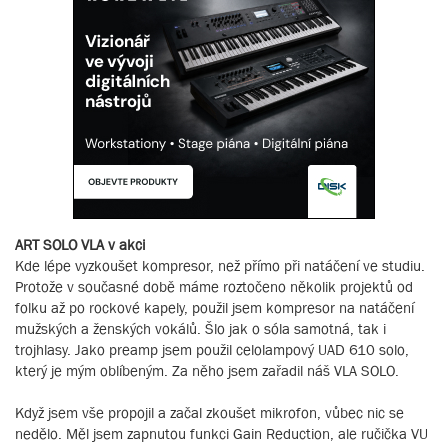
ART SOLO VLA v akci
Kde lépe vyzkoušet kompresor, než přímo při natáčení ve studiu.
Protože v současné době máme roztočeno několik projektů od
folku až po rockové kapely, použil jsem kompresor na natáčení
mužských a ženských vokálů. Šlo jak o sóla samotná, tak i
trojhlasy. Jako preamp jsem použil celolampový UAD 610 solo,
který je mým oblíbeným. Za něho jsem zařadil náš VLA SOLO.
Když jsem vše propojil a začal zkoušet mikrofon, vůbec nic se
nedělo. Měl jsem zapnutou funkci Gain Reduction, ale ručička VU