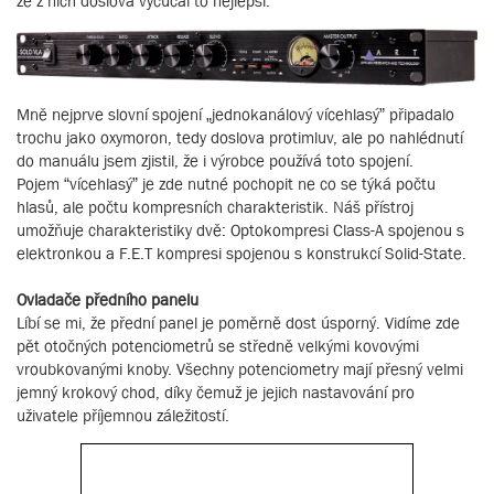
že z nich doslova vycucal to nejlepší.
Mně nejprve slovní spojení „jednokanálový vícehlasý” připadalo
trochu jako oxymoron, tedy doslova protimluv, ale po nahlédnutí
do manuálu jsem zjistil, že i výrobce používá toto spojení.
Pojem “vícehlasý” je zde nutné pochopit ne co se týká počtu
hlasů, ale počtu kompresních charakteristik. Náš přístroj
umožňuje charakteristiky dvě: Optokompresi Class-A spojenou s
elektronkou a F.E.T kompresi spojenou s konstrukcí Solid-State.
Ovladače předního panelu
Líbí se mi, že přední panel je poměrně dost úsporný. Vidíme zde
pět otočných potenciometrů se středně velkými kovovými
vroubkovanými knoby. Všechny potenciometry mají přesný velmi
jemný krokový chod, díky čemuž je jejich nastavování pro
uživatele příjemnou záležitostí.