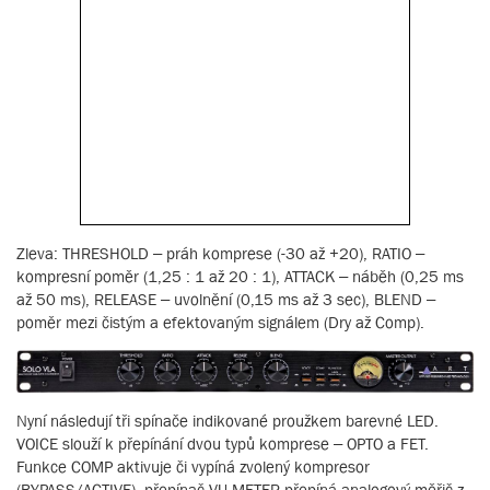
Zleva: THRESHOLD – práh komprese (-30 až +20), RATIO –
kompresní poměr (1,25 : 1 až 20 : 1), ATTACK – náběh (0,25 ms
až 50 ms), RELEASE – uvolnění (0,15 ms až 3 sec), BLEND –
poměr mezi čistým a efektovaným signálem (Dry až Comp).
Nyní následují tři spínače indikované proužkem barevné LED.
VOICE slouží k přepínání dvou typů komprese – OPTO a FET.
Funkce COMP aktivuje či vypíná zvolený kompresor
(BYPASS/ACTIVE), přepínač VU METER přepíná analogový měřič z