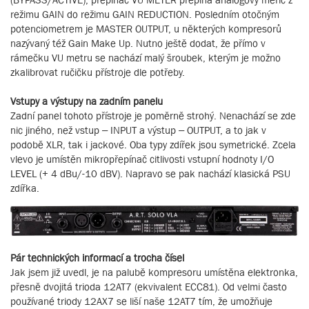
režimu GAIN do režimu GAIN REDUCTION. Posledním otočným
potenciometrem je MASTER OUTPUT, u některých kompresorů
nazývaný též Gain Make Up. Nutno ještě dodat, že přímo v
rámečku VU metru se nachází malý šroubek, kterým je možno
zkalibrovat ručičku přístroje dle potřeby.
Vstupy a výstupy na zadním panelu
Zadní panel tohoto přístroje je poměrně strohý. Nenachází se zde
nic jiného, než vstup – INPUT a výstup – OUTPUT, a to jak v
podobě XLR, tak i jackové. Oba typy zdířek jsou symetrické. Zcela
vlevo je umístěn mikropřepínač citlivosti vstupní hodnoty I/O
LEVEL (+ 4 dBu/-10 dBV). Napravo se pak nachází klasická PSU
zdířka.
Pár technických informací a trocha čísel
Jak jsem již uvedl, je na palubě kompresoru umístěna elektronka,
přesně dvojitá trioda 12AT7 (ekvivalent ECC81). Od velmi často
používané triody 12AX7 se liší naše 12AT7 tím, že umožňuje