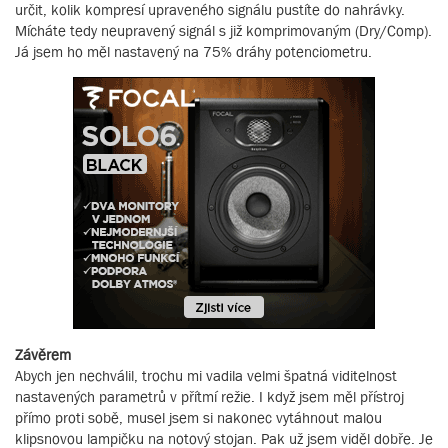
určit, kolik kompresí upraveného signálu pustíte do nahrávky.
Mícháte tedy neupravený signál s již komprimovaným (Dry/Comp).
Já jsem ho měl nastavený na 75% dráhy potenciometru.
Závěrem
Abych jen nechválil, trochu mi vadila velmi špatná viditelnost
nastavených parametrů v přítmí režie. I když jsem měl přístroj
přímo proti sobě, musel jsem si nakonec vytáhnout malou
klipsnovou lampičku na notový stojan. Pak už jsem viděl dobře. Je