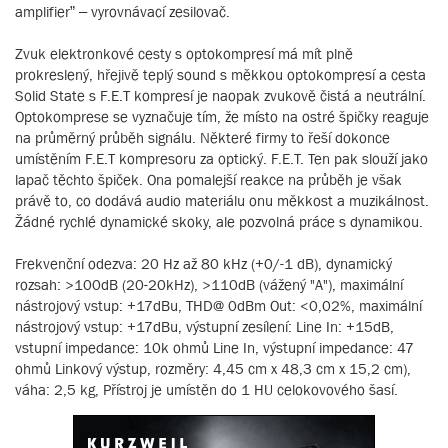
amplifier” – vyrovnávací zesilovač.
Zvuk elektronkové cesty s optokompresí má mít plně
prokreslený, hřejivě teplý sound s měkkou optokompresí a cesta
Solid State s F.E.T kompresí je naopak zvukově čistá a neutrální.
Optokomprese se vyznačuje tím, že místo na ostré špičky reaguje
na průměrný průběh signálu. Některé firmy to řeší dokonce
umístěním F.E.T kompresoru za optický. F.E.T. Ten pak slouží jako
lapač těchto špiček. Ona pomalejší reakce na průběh je však
právě to, co dodává audio materiálu onu měkkost a muzikálnost.
Žádné rychlé dynamické skoky, ale pozvolná práce s dynamikou.
Frekvenční odezva: 20 Hz až 80 kHz (+0/-1 dB), dynamický
rozsah: >100dB (20-20kHz), >110dB (vážený "A"), maximální
nástrojový vstup: +17dBu, THD@ 0dBm Out: <0,02%, maximální
nástrojový vstup: +17dBu, výstupní zesílení: Line In: +15dB,
vstupní impedance: 10k ohmů Line In, výstupní impedance: 47
ohmů Linkový výstup, rozměry: 4,45 cm x 48,3 cm x 15,2 cm),
váha: 2,5 kg, Přístroj je umístěn do 1 HU celokovového šasí.