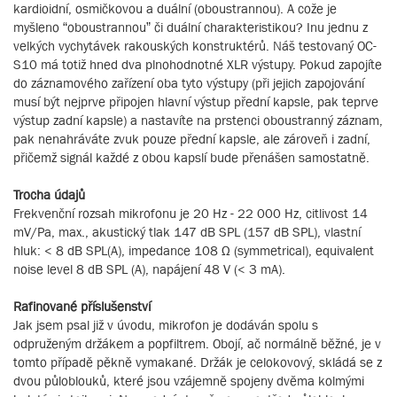
kardioidní, osmičkovou a duální (oboustrannou). A cože je
myšleno “oboustrannou” či duální charakteristikou? Inu jednu z
velkých vychytávek rakouských konstruktérů. Náš testovaný OC-
S10 má totiž hned dva plnohodnotné XLR výstupy. Pokud zapojíte
do záznamového zařízení oba tyto výstupy (při jejich zapojování
musí být nejprve připojen hlavní výstup přední kapsle, pak teprve
výstup zadní kapsle) a nastavíte na prstenci oboustranný záznam,
pak nenahráváte zvuk pouze přední kapsle, ale zároveň i zadní,
přičemž signál každé z obou kapslí bude přenášen samostatně.
Trocha údajů
Frekvenční rozsah mikrofonu je 20 Hz - 22 000 Hz, citlivost 14
mV/Pa, max., akustický tlak 147 dB SPL (157 dB SPL), vlastní
hluk: < 8 dB SPL(A), impedance 108 Ω (symmetrical), equivalent
noise level 8 dB SPL (A), napájení 48 V (< 3 mA).
Rafinované příslušenství
Jak jsem psal již v úvodu, mikrofon je dodáván spolu s
odpruženým držákem a popfiltrem. Obojí, ač normálně běžné, je v
tomto případě pěkně vymakané. Držák je celokovový, skládá se z
dvou půloblouků, které jsou vzájemně spojeny dvěma kolmými