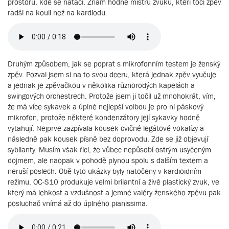
prostoru, kde se natáčí. Znám hodně mistrů zvuku, kteří točí zpěv
radši na kouli než na kardiodu.
Druhým způsobem, jak se poprat s mikrofonním testem je ženský
zpěv. Pozval jsem si na to svou dceru, která jednak zpěv vyučuje
a jednak je zpěvačkou v několika různorodých kapelách a
swingových orchestrech. Protože jsem ji točil už mnohokrát, vím,
že má více sykavek a úplně nejlepší volbou je pro ni páskový
mikrofon, protože některé kondenzátory její sykavky hodně
vytahují. Nejprve zazpívala kousek cvičné legátové vokalízy a
následně pak kousek písně bez doprovodu. Zde se již objevují
sybilanty. Musím však říci, že vůbec nepůsobí ostrým usyčeným
dojmem, ale naopak v pohodě plynou spolu s dalším textem a
neruší poslech. Obě tyto ukázky byly natočeny v kardioidním
režimu. OC-S10 produkuje velmi brilantní a živě plastický zvuk, ve
který má lehkost a vzdušnost a jemné valéry ženského zpěvu pak
posluchač vnímá až do úplného pianissima.