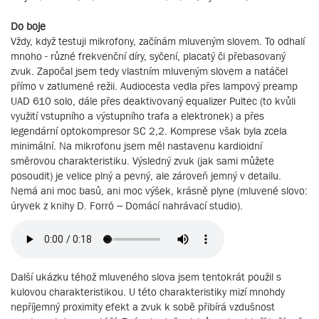
Do boje
Vždy, když testuji mikrofony, začínám mluveným slovem. To odhalí
mnoho - různé frekvenční díry, syčení, placatý či přebasovaný
zvuk. Započal jsem tedy vlastním mluveným slovem a natáčel
přímo v zatlumené režii. Audiocesta vedla přes lampový preamp
UAD 610 solo, dále přes deaktivovaný equalizer Pultec (to kvůli
využití vstupního a výstupního trafa a elektronek) a přes
legendární optokompresor SC 2,2. Komprese však byla zcela
minimální. Na mikrofonu jsem měl nastavenu kardioidní
směrovou charakteristiku. Výsledný zvuk (jak sami můžete
posoudit) je velice plný a pevný, ale zároveň jemný v detailu.
Nemá ani moc basů, ani moc výšek, krásně plyne (mluvené slovo:
úryvek z knihy D. Forró – Domácí nahrávací studio).
Další ukázku téhož mluveného slova jsem tentokrát použil s
kulovou charakteristikou. U této charakteristiky mizí mnohdy
nepříjemný proximity efekt a zvuk k sobě přibírá vzdušnost