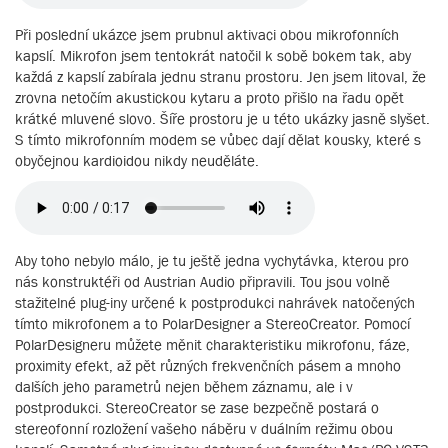
Při poslední ukázce jsem prubnul aktivaci obou mikrofonních
kapslí. Mikrofon jsem tentokrát natočil k sobě bokem tak, aby
každá z kapslí zabírala jednu stranu prostoru. Jen jsem litoval, že
zrovna netočím akustickou kytaru a proto přišlo na řadu opět
krátké mluvené slovo. Šíře prostoru je u této ukázky jasně slyšet.
S tímto mikrofonním modem se vůbec dají dělat kousky, které s
obyčejnou kardioidou nikdy neuděláte.
Aby toho nebylo málo, je tu ještě jedna vychytávka, kterou pro
nás konstruktéři od Austrian Audio připravili. Tou jsou volně
stažitelné plug-iny určené k postprodukci nahrávek natočených
tímto mikrofonem a to PolarDesigner a StereoCreator. Pomocí
PolarDesigneru můžete měnit charakteristiku mikrofonu, fáze,
proximity efekt, až pět různých frekvenčních pásem a mnoho
dalších jeho parametrů nejen během záznamu, ale i v
postprodukci. StereoCreator se zase bezpečně postará o
stereofonní rozložení vašeho náběru v duálním režimu obou