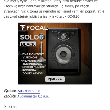
dva metry výše. Je to mikrofon, který brzo nebude chybět ve
všech velkých nahrávacích studiích. Je skvělý po všech
stránkách. Víc k tomu už nemohu říci, snad vám jen popřát, ať je
váš život stejně jiskřivý a jasný jako zvuk OC-S10.
Výrobce:
Austrian Audio
Zapůjčil:
Audiomaster CZ a.s.
Petr Los