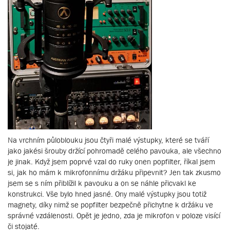
Na vrchním půloblouku jsou čtyři malé výstupky, které se tváří
jako jakési šrouby držící pohromadě celého pavouka, ale všechno
je jinak. Když jsem poprvé vzal do ruky onen popfilter, říkal jsem
si, jak ho mám k mikrofonnímu držáku připevnit? Jen tak zkusmo
jsem se s ním přiblížil k pavouku a on se náhle přicvakl ke
konstrukci. Vše bylo hned jasné. Ony malé výstupky jsou totiž
magnety, díky nimž se popfilter bezpečně přichytne k držáku ve
správné vzdálenosti. Opět je jedno, zda je mikrofon v poloze visící
či stojaté.