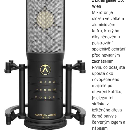
z Eitnergasse 15,
Wien
Mikrofon je
uložen ve velkém
aluminiovém
kufru, který ho
díky pěnovému
polstrování
spolehlivě ochrání
před nevlídným
zacházením.
První, co dozajista
upoutá oko
novopečeného
majitele po
otevření kufříku,
je elegantní
skřínka z
leštěného dřeva
černé barvy s
červeným logem a
nápisem