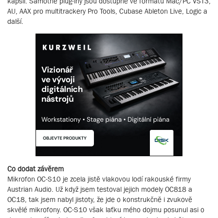
kapslí. Samotné plug-iny jsou dostupné ve formátu Mac/PC VST3,
AU, AAX pro multitrackery Pro Tools, Cubase Ableton Live, Logic a
další.
Co dodat závěrem
Mikrofon OC-S10 je zcela jistě vlakovou lodí rakouské firmy
Austrian Audio. Už když jsem testoval jejich modely OC818 a
OC18, tak jsem nabyl jistoty, že jde o konstrukčně i zvukově
skvělé mikrofony. OC-S10 však laťku mého dojmu posunul asi o