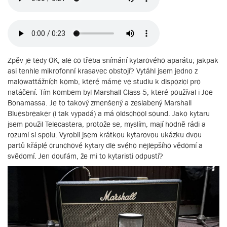
Zpěv je tedy OK, ale co třeba snímání kytarového aparátu; jakpak
asi tenhle mikrofonní krasavec obstojí? Vytáhl jsem jedno z
malowattážních komb, které máme ve studiu k dispozici pro
natáčení. Tím kombem byl Marshall Class 5, které používal i Joe
Bonamassa. Je to takový zmenšený a zeslabený Marshall
Bluesbreaker (i tak vypadá) a má oldschool sound. Jako kytaru
jsem použil Telecastera, protože se, myslím, mají hodně rádi a
rozumí si spolu. Vyrobil jsem krátkou kytarovou ukázku dvou
partů křáplé crunchové kytary dle svého nejlepšího vědomí a
svědomí. Jen doufám, že mi to kytaristi odpustí?