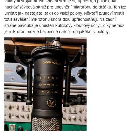
kulatými stojkami. Na spodní straně se uprostřed půloblouku
nachází závitová skruž pro upevnění mikrofonu do držáku. Ten lze
umístit jak nastojato, tak i do visící polohy. Někteří zvukoví mistři
totiž zavěšení mikrofonu shora dolu upřednostňují. Na zadní
straně pavouka je umístěn kuličkový kloubový úchyt, díky němuž
je mikrofon možné bezpečně natočit do jakékoliv polohy.