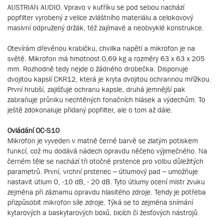
AUSTRIAN AUDIO. Vpravo v kufříku se pod sebou nachází
popfilter vyrobený z velice zvláštního materiálu a celokovový
masivní odpružený držák, též zajímavé a neobvyklé konstrukce.
Otevírám dřevěnou krabičku, chvilka napětí a mikrofon je na
světě. Mikrofon má hmotnost 0,69 kg a rozměry 63 x 63 x 205
mm. Rozhodně tedy nejde o žádného drobečka. Disponuje
dvojitou kapslí CKR12, která je kryta dvojitou ochrannou mřížkou.
První hrubší, zajišťuje ochranu kapsle, druhá jemnější pak
zabraňuje průniku nechtěných fonačních hlásek a výdechům. To
ještě zdokonaluje přidaný popfilter, ale o tom až dále.
Ovládání OC-S10
Mikrofon je vyveden v matně černé barvě se zlatým potiskem
funkcí, což mu dodává nádech opravdu něčeho výjimečného. Na
černém těle se nachází tři otočné prstence pro volbu důležitých
parametrů. První, vrchní prstenec – útlumový pad – umožňuje
nastavit útlum 0, -10 dB, - 20 dB. Tyto útlumy ocení mistr zvuku
zejména při záznamu opravdu hlasitého zdroje. Tehdy je potřeba
přizpůsobit mikrofon síle zdroje. Týká se to zejména snímání
kytarových a baskytarových boxů, bicích či žesťových nástrojů.