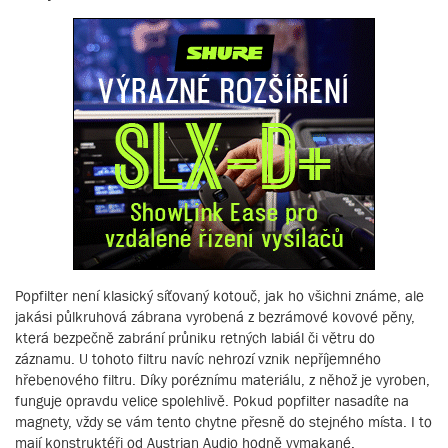
Popfilter není klasický síťovaný kotouč, jak ho všichni známe, ale
jakási půlkruhová zábrana vyrobená z bezrámové kovové pěny,
která bezpečně zabrání průniku retných labiál či větru do
záznamu. U tohoto filtru navíc nehrozí vznik nepříjemného
hřebenového filtru. Díky poréznímu materiálu, z něhož je vyroben,
funguje opravdu velice spolehlivě. Pokud popfilter nasadíte na
magnety, vždy se vám tento chytne přesně do stejného místa. I to
mají konstruktéři od Austrian Audio hodně vymakané.