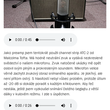
Jako preamp jsem tentokrát použil channel strip ATC-2 od
Malcolma Tofta. Má hodně neutrální zvuk a vydává nezkreslené
svědectví o našem mikrofonu. Zvuk natočené ukázky mě opět
oslovil svým plným a prokresleným soundem. Mikrofon velice
věrně zachytil zvukový obraz snímaného aparátu. Je jiskřivý, ale
není přitom ostrý. S hlasitostí nebyl vůbec problém, protože útlum
až -20 dB si dokáže poradit s každým křiklounem. Aby řeč
nestála, ještě jsem vyzkoušel snímání čistého beglajtu z větší
dálky v kulovém režimu. I zde s úspěchem.