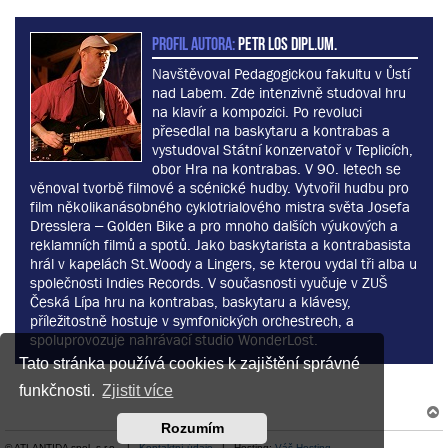
PROFIL AUTORA:
Petr Los dipl.um.
Navštěvoval Pedagogickou fakultu v Ůstí
nad Labem. Zde intenzivně studoval hru
na klavír a kompozici. Po revoluci
přesedlal na baskytaru a kontrabas a
vystudoval Státní konzervatoř v Teplicích,
obor Hra na kontrabas. V 90. letech se
věnoval tvorbě filmové a scénické hudby. Vytvořil hudbu pro
film několikanásobného cyklotrialového mistra světa Josefa
Dresslera – Golden Bike a pro mnoho dalších výukových a
reklamních filmů a spotů. Jako baskytarista a kontrabasista
hrál v kapelách St.Woody a Lingers, se kterou vydal tři alba u
společnosti Indies Records. V současnosti vyučuje v ZUŠ
Česká Lípa hru na kontrabas, baskytaru a klávesy,
příležitostně hostuje v symfonických orchestrech, a
spoluprovozuje nahrávací studio WonderLost.
Tato stránka používá cookies k zajištění správné
funkčnosti.
Zjistit více
Rozumím
© ATLANTIDA spol. s r.o. |
Kontaktní údaje
| Hosting:
Váš Hosting