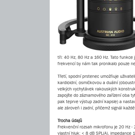
tři: 40 Hz, 80 Hz a 160 Hz. Tato funkce 
frekvencí by nám tak pronikalo pouze n
Třetí, spodní prstenec umožňuje uživatel
kardioidní, osmičkovou a duální (oboustr
velkých vychytávek rakouských konstru
zapojíte do záznamového zařízení oba tyto
pak teprve výstup zadní kapsle) a nast
ale zároveň i zadní, přičemž signál kaž
Trocha údajů
Frekvenční rozsah mikrofonu je 20 Hz - 
vlastní hluk: < 8 dB SPL(A), impedance 1