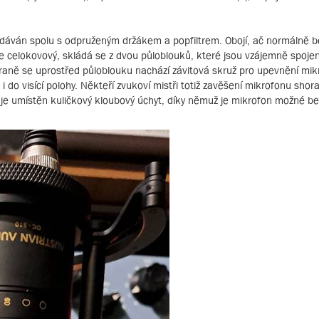
dodáván spolu s odpruženým držákem a popfiltrem. Obojí, ač normálně bě
 celokovový, skládá se z dvou půloblouků, které jsou vzájemně spoj
traně se uprostřed půloblouku nachází závitová skruž pro upevnění mi
 i do visící polohy. Někteří zvukoví mistři totiž zavěšení mikrofonu shor
 je umístěn kuličkový kloubový úchyt, díky němuž je mikrofon možné b