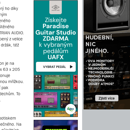
n
rý ho díky
dným
čeného
eštěného
TRIAN AUDIO.
bený z velice
 držák, též
on je na
 x 63 x 205
ponuje
nnou mřížkou.
í pak
ýdechům. To
.
 potiskem
mečného. Na