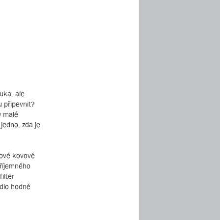
uka, ale
u připevnit?
y malé
 jedno, zda je
mové kovové
příjemného
ilter
udio hodně