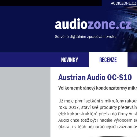
AUDIOZONE.CZ
Server o digitálním zpracování zvuku
NOVINKY
RECENZE
Austrian Audio OC-S10
Velkomembránový kondenzátorový mikr
Už moje první setkání s mikrofony rakousk
roku 2017, staví své produkty předevší
elektrokonstruktérů přešla do firmy Aust
Audio chce totiž být i nadále výrobcem 
obstát i v těch nejnáročnějších záznamový