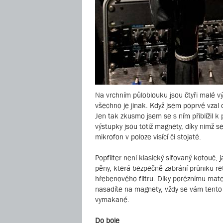
Na vrchním půloblouku jsou čtyři malé vý
všechno je jinak. Když jsem poprvé vzal 
Jen tak zkusmo jsem se s ním přiblížil k
výstupky jsou totiž magnety, díky nimž s
mikrofon v poloze visící či stojaté.
Popfilter není klasický síťovaný kotouč
pěny, která bezpečně zabrání průniku ret
hřebenového filtru. Díky poréznímu mater
nasadíte na magnety, vždy se vám tento 
vymakané.
Do boje