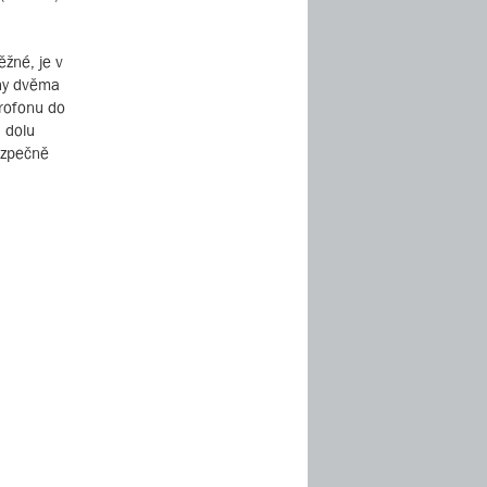
žné, je v
eny dvěma
krofonu do
a dolu
ezpečně