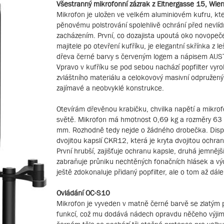
Všestranný mikrofonní zázrak z Eitnergasse 15, Wie
Mikrofon je uložen ve velkém aluminiovém kufru, kte
pěnovému polstrování spolehlivě ochrání před nevlí
zacházením. První, co dozajista upoutá oko novope
majitele po otevření kufříku, je elegantní skřínka z l
dřeva černé barvy s červeným logem a nápisem AUS
Vpravo v kufříku se pod sebou nachází popfilter vyro
zvláštního materiálu a celokovový masivní odpružený
zajímavé a neobvyklé konstrukce.
Otevírám dřevěnou krabičku, chvilka napětí a mikrof
světě. Mikrofon má hmotnost 0,69 kg a rozměry 63
mm. Rozhodně tedy nejde o žádného drobečka. Dis
dvojitou kapslí CKR12, která je kryta dvojitou ochra
První hrubší, zajišťuje ochranu kapsle, druhá jemnějš
zabraňuje průniku nechtěných fonačních hlásek a v
ještě zdokonaluje přidaný popfilter, ale o tom až dále
Ovládání OC-S10
Mikrofon je vyveden v matně černé barvě se zlatým
funkcí, což mu dodává nádech opravdu něčeho výji