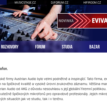
MUSICSTAGE.CZ
DJFORUM.CZ
HIFIROOM.CZ
ROZHOVORY
FÓRUM
STUDIA
BAZAR
ofon.
é firmy Austrian Audio bylo velmi podnětné a inspirující. Tato firma, exi
m na špičkové kvalitě a vysoké úrovni zvukového záznamu. Většina m
rian Audio od AKG z důvodu nesouhlasu s její globální firemní politikou.
skutečně špičkových mikrofonů pro opravdové profesionály. Jejich mikr
ch situacích jak ve studiu, tak i v terénu.