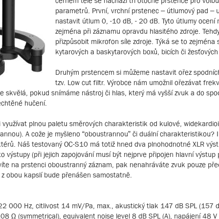
černém těle se nachází tři otočné prstence pro volbu
parametrů. První, vrchní prstenec – útlumový pad –
nastavit útlum 0, -10 dB, - 20 dB. Tyto útlumy ocení 
zejména při záznamu opravdu hlasitého zdroje. Tehdy
přizpůsobit mikrofon síle zdroje. Týká se to zejména
kytarových a baskytarových boxů, bicích či žesťových
Druhým prstencem si můžeme nastavit ořez spodních
tzv. Low cut filtr. Výrobce nám umožnil ořezávat fre
je skvělá, pokud snímáme nástroj či hlas, který má vyšší zvuk a do spo
echtěné hučení.
i využívat plnou paletu směrových charakteristik od kulové, widekardioi
annou). A cože je myšleno “oboustrannou” či duální charakteristikou? I
ktérů. Náš testovaný OC-S10 má totiž hned dva plnohodnotné XLR výs
 výstupy (při jejich zapojování musí být nejprve připojen hlavní výstup 
avíte na prstenci oboustranný záznam, pak nenahráváte zvuk pouze pře
dé z obou kapslí bude přenášen samostatně.
22 000 Hz, citlivost 14 mV/Pa, max., akustický tlak 147 dB SPL (157 
08 Ω (symmetrical), equivalent noise level 8 dB SPL (A), napájení 48 V