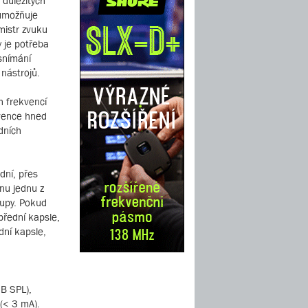
 důležitých
 umožňuje
mistr zvuku
 je potřeba
 snímání
 nástrojů.
 frekvencí
kvence hned
dních
dní, přes
nu jednu z
tupy. Pokud
přední kapsle,
dní kapsle,
dB SPL),
 (< 3 mA).