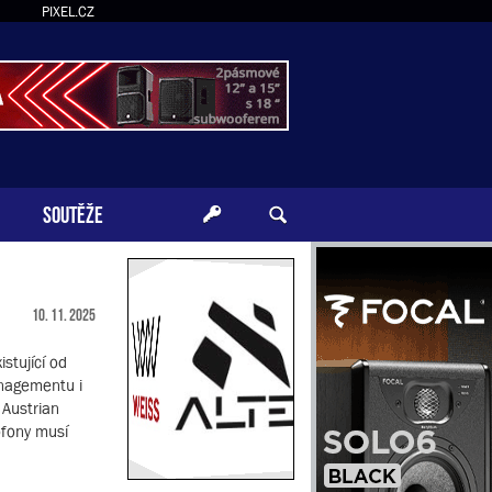
PIXEL.CZ
SOUTĚŽE
10. 11. 2025
stující od
anagementu i
 Austrian
ofony musí