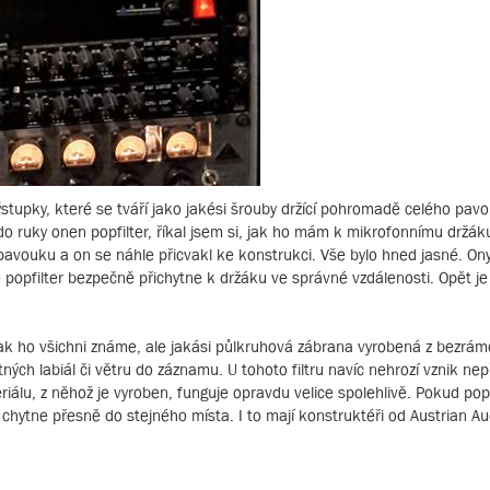
stupky, které se tváří jako jakési šrouby držící pohromadě celého pavo
do ruky onen popfilter, říkal jsem si, jak ho mám k mikrofonnímu držák
 pavouku a on se náhle přicvakl ke konstrukci. Vše bylo hned jasné. On
e popfilter bezpečně přichytne k držáku ve správné vzdálenosti. Opět je
, jak ho všichni známe, ale jakási půlkruhová zábrana vyrobená z bezrá
ných labiál či větru do záznamu. U tohoto filtru navíc nehrozí vznik ne
iálu, z něhož je vyroben, funguje opravdu velice spolehlivě. Pokud popf
chytne přesně do stejného místa. I to mají konstruktéři od Austrian A