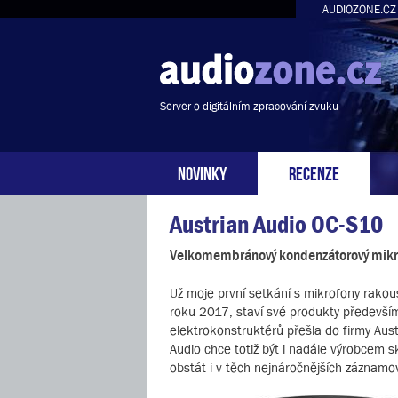
AUDIOZONE.CZ
Server o digitálním zpracování zvuku
NOVINKY
RECENZE
Austrian Audio OC-S10
Velkomembránový kondenzátorový mikr
Už moje první setkání s mikrofony rakousk
roku 2017, staví své produkty předevší
elektrokonstruktérů přešla do firmy Aust
Audio chce totiž být i nadále výrobcem 
obstát i v těch nejnáročnějších záznamový