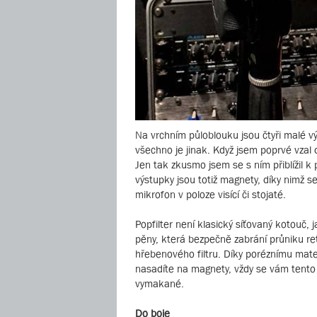
Na vrchním půloblouku jsou čtyři malé vý
všechno je jinak. Když jsem poprvé vzal 
Jen tak zkusmo jsem se s ním přiblížil k
výstupky jsou totiž magnety, díky nimž s
mikrofon v poloze visící či stojaté.
Popfilter není klasický síťovaný kotouč
pěny, která bezpečně zabrání průniku ret
hřebenového filtru. Díky poréznímu mater
nasadíte na magnety, vždy se vám tento 
vymakané.
Do boje