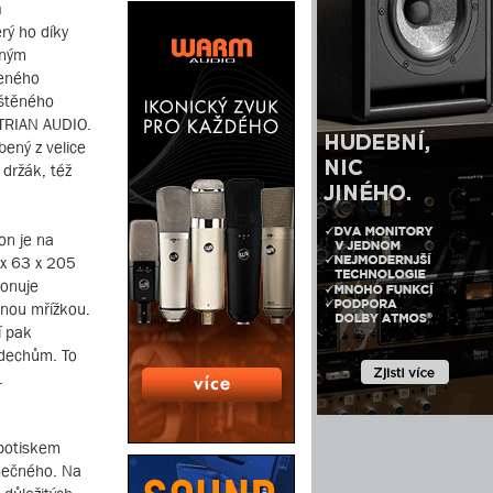
n
rý ho díky
dným
čeného
eštěného
TRIAN AUDIO.
bený z velice
 držák, též
on je na
 x 63 x 205
ponuje
nnou mřížkou.
í pak
ýdechům. To
.
 potiskem
mečného. Na