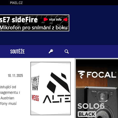
PIXEL.CZ
SOUTĚŽE
10. 11. 2025
stující od
anagementu i
 Austrian
ofony musí