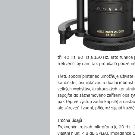
tři: 40 Hz, 80 Hz a 160 Hz. Tato funkce 
frekvencí by nám tak pronikalo pouze n
Třetí, spodní prstenec umožňuje uživatel
kardioidní, osmičkovou a duální (oboustr
velkých vychytávek rakouských konstru
zapojíte do záznamového zařízení oba tyto
pak teprve výstup zadní kapsle) a nast
ale zároveň i zadní, přičemž signál kaž
Trocha údajů
Frekvenční rozsah mikrofonu je 20 Hz - 
vlastní hluk: < 8 dB SPL(A), impedance 1