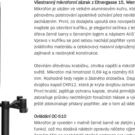
Všestranný mikrofonní zázrak z Eitnergasse 15, Wie
Mikrofon je uložen ve velkém aluminiovém kufru, kte
pěnovému polstrování spolehlivě ochrání před nevlí
zacházením. První, co dozajista upoutá oko novope
majitele po otevření kufříku, je elegantní skřínka z l
dřeva černé barvy s červeným logem a nápisem AUS
Vpravo v kufříku se pod sebou nachází popfilter vyro
zvláštního materiálu a celokovový masivní odpružený
zajímavé a neobvyklé konstrukce.
Otevírám dřevěnou krabičku, chvilka napětí a mikrof
světě. Mikrofon má hmotnost 0,69 kg a rozměry 63
mm. Rozhodně tedy nejde o žádného drobečka. Dis
dvojitou kapslí CKR12, která je kryta dvojitou ochra
První hrubší, zajišťuje ochranu kapsle, druhá jemnějš
zabraňuje průniku nechtěných fonačních hlásek a v
ještě zdokonaluje přidaný popfilter, ale o tom až dále
Ovládání OC-S10
Mikrofon je vyveden v matně černé barvě se zlatým
funkcí, což mu dodává nádech opravdu něčeho výji