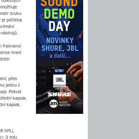
 důležitých
 umožňuje
mistr zvuku
 je potřeba
 snímání
 nástrojů.
 frekvencí
kvence hned
dních
dní, přes
nu jednu z
tupy. Pokud
přední kapsle,
dní kapsle,
dB SPL),
 (< 3 mA).