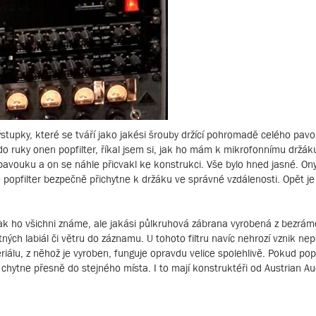
stupky, které se tváří jako jakési šrouby držící pohromadě celého pavo
do ruky onen popfilter, říkal jsem si, jak ho mám k mikrofonnímu držák
 pavouku a on se náhle přicvakl ke konstrukci. Vše bylo hned jasné. On
e popfilter bezpečně přichytne k držáku ve správné vzdálenosti. Opět je
, jak ho všichni známe, ale jakási půlkruhová zábrana vyrobená z bezrá
ných labiál či větru do záznamu. U tohoto filtru navíc nehrozí vznik ne
iálu, z něhož je vyroben, funguje opravdu velice spolehlivě. Pokud popf
chytne přesně do stejného místa. I to mají konstruktéři od Austrian A