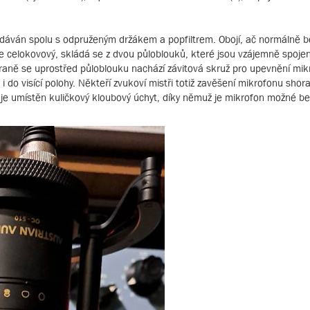
dodáván spolu s odpruženým držákem a popfiltrem. Obojí, ač normálně bě
 celokovový, skládá se z dvou půloblouků, které jsou vzájemně spoj
traně se uprostřed půloblouku nachází závitová skruž pro upevnění mi
 i do visící polohy. Někteří zvukoví mistři totiž zavěšení mikrofonu shor
 je umístěn kuličkový kloubový úchyt, díky němuž je mikrofon možné b