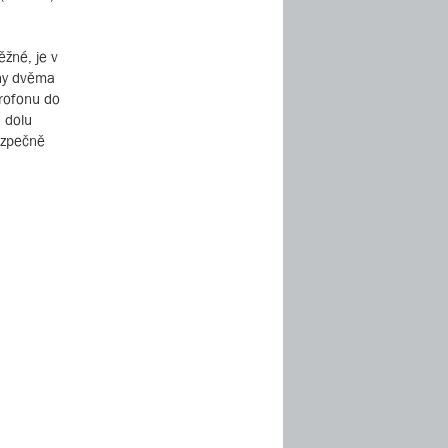
žné, je v
eny dvěma
krofonu do
a dolu
ezpečně