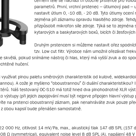
černém těle se nachází tři otočné prstence pro volbu
parametrů. První, vrchní prstenec – útlumový pad –
nastavit útlum 0, -10 dB, - 20 dB. Tyto útlumy ocení 
zejména při záznamu opravdu hlasitého zdroje. Tehdy
přizpůsobit mikrofon síle zdroje. Týká se to zejména
kytarových a baskytarových boxů, bicích či žesťových
Druhým prstencem si můžeme nastavit ořez spodních
tzv. Low cut filtr. Výrobce nám umožnil ořezávat fre
je skvělá, pokud snímáme nástroj či hlas, který má vyšší zvuk a do spo
echtěné hučení.
i využívat plnou paletu směrových charakteristik od kulové, widekardioi
annou). A cože je myšleno “oboustrannou” či duální charakteristikou? I
ktérů. Náš testovaný OC-S10 má totiž hned dva plnohodnotné XLR výs
 výstupy (při jejich zapojování musí být nejprve připojen hlavní výstup 
avíte na prstenci oboustranný záznam, pak nenahráváte zvuk pouze pře
dé z obou kapslí bude přenášen samostatně.
22 000 Hz, citlivost 14 mV/Pa, max., akustický tlak 147 dB SPL (157 
08 Ω (symmetrical), equivalent noise level 8 dB SPL (A), napájení 48 V