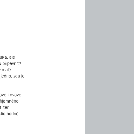
uka, ale
u připevnit?
y malé
 jedno, zda je
mové kovové
příjemného
ilter
udio hodně