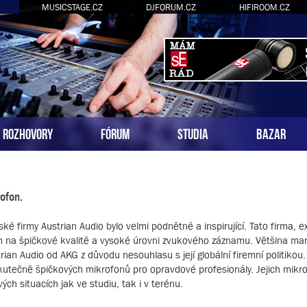
MUSICSTAGE.CZ
DJFORUM.CZ
HIFIROOM.CZ
ROZHOVORY
FÓRUM
STUDIA
BAZAR
ofon.
é firmy Austrian Audio bylo velmi podnětné a inspirující. Tato firma, exi
m na špičkové kvalitě a vysoké úrovni zvukového záznamu. Většina m
rian Audio od AKG z důvodu nesouhlasu s její globální firemní politikou.
skutečně špičkových mikrofonů pro opravdové profesionály. Jejich mikr
ch situacích jak ve studiu, tak i v terénu.