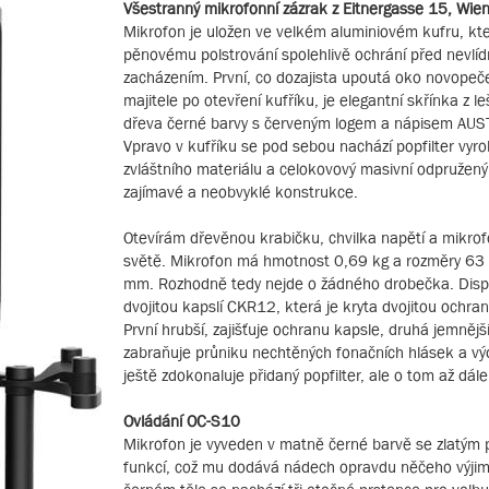
Všestranný mikrofonní zázrak z Eitnergasse 15, Wie
Mikrofon je uložen ve velkém aluminiovém kufru, kte
pěnovému polstrování spolehlivě ochrání před nevlí
zacházením. První, co dozajista upoutá oko novope
majitele po otevření kufříku, je elegantní skřínka z l
dřeva černé barvy s červeným logem a nápisem AUS
Vpravo v kufříku se pod sebou nachází popfilter vyro
zvláštního materiálu a celokovový masivní odpružený
zajímavé a neobvyklé konstrukce.
Otevírám dřevěnou krabičku, chvilka napětí a mikrof
světě. Mikrofon má hmotnost 0,69 kg a rozměry 63
mm. Rozhodně tedy nejde o žádného drobečka. Dis
dvojitou kapslí CKR12, která je kryta dvojitou ochra
První hrubší, zajišťuje ochranu kapsle, druhá jemnějš
zabraňuje průniku nechtěných fonačních hlásek a v
ještě zdokonaluje přidaný popfilter, ale o tom až dále
Ovládání OC-S10
Mikrofon je vyveden v matně černé barvě se zlatým
funkcí, což mu dodává nádech opravdu něčeho výji