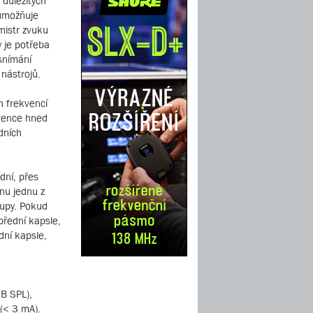
 důležitých
 umožňuje
mistr zvuku
 je potřeba
 snímání
 nástrojů.
 frekvencí
kvence hned
dních
dní, přes
nu jednu z
tupy. Pokud
přední kapsle,
dní kapsle,
dB SPL),
 (< 3 mA).