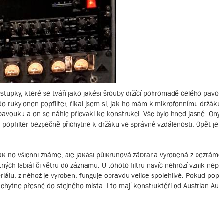
stupky, které se tváří jako jakési šrouby držící pohromadě celého pavo
do ruky onen popfilter, říkal jsem si, jak ho mám k mikrofonnímu držák
 pavouku a on se náhle přicvakl ke konstrukci. Vše bylo hned jasné. On
e popfilter bezpečně přichytne k držáku ve správné vzdálenosti. Opět je
, jak ho všichni známe, ale jakási půlkruhová zábrana vyrobená z bezrá
ných labiál či větru do záznamu. U tohoto filtru navíc nehrozí vznik ne
iálu, z něhož je vyroben, funguje opravdu velice spolehlivě. Pokud popf
chytne přesně do stejného místa. I to mají konstruktéři od Austrian A