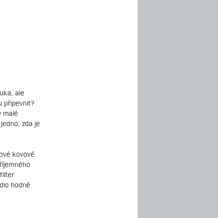
uka, ale
u připevnit?
y malé
 jedno, zda je
mové kovové
příjemného
ilter
udio hodně