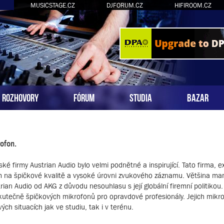
MUSICSTAGE.CZ
DJFORUM.CZ
HIFIROOM.CZ
ROZHOVORY
FÓRUM
STUDIA
BAZAR
ofon.
é firmy Austrian Audio bylo velmi podnětné a inspirující. Tato firma, exi
m na špičkové kvalitě a vysoké úrovni zvukového záznamu. Většina m
rian Audio od AKG z důvodu nesouhlasu s její globální firemní politikou.
skutečně špičkových mikrofonů pro opravdové profesionály. Jejich mikr
ch situacích jak ve studiu, tak i v terénu.