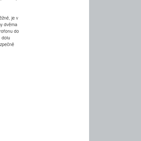
žné, je v
eny dvěma
krofonu do
a dolu
ezpečně