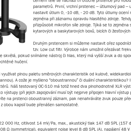
černém těle se nachází tři otočné prstence pro volbu
parametrů. První, vrchní prstenec – útlumový pad –
nastavit útlum 0, -10 dB, - 20 dB. Tyto útlumy ocení 
zejména při záznamu opravdu hlasitého zdroje. Tehdy
přizpůsobit mikrofon síle zdroje. Týká se to zejména
kytarových a baskytarových boxů, bicích či žesťových
Druhým prstencem si můžeme nastavit ořez spodních
tzv. Low cut filtr. Výrobce nám umožnil ořezávat fre
je skvělá, pokud snímáme nástroj či hlas, který má vyšší zvuk a do spo
echtěné hučení.
i využívat plnou paletu směrových charakteristik od kulové, widekardioi
annou). A cože je myšleno “oboustrannou” či duální charakteristikou? I
ktérů. Náš testovaný OC-S10 má totiž hned dva plnohodnotné XLR výs
 výstupy (při jejich zapojování musí být nejprve připojen hlavní výstup 
avíte na prstenci oboustranný záznam, pak nenahráváte zvuk pouze pře
dé z obou kapslí bude přenášen samostatně.
22 000 Hz, citlivost 14 mV/Pa, max., akustický tlak 147 dB SPL (157 
08 Ω (symmetrical), equivalent noise level 8 dB SPL (A), napájení 48 V