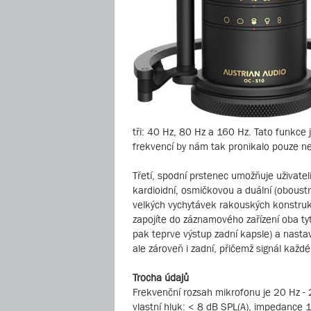
tři: 40 Hz, 80 Hz a 160 Hz. Tato funkce 
frekvencí by nám tak pronikalo pouze n
Třetí, spodní prstenec umožňuje uživatel
kardioidní, osmičkovou a duální (oboustr
velkých vychytávek rakouských konstru
zapojíte do záznamového zařízení oba tyto
pak teprve výstup zadní kapsle) a nast
ale zároveň i zadní, přičemž signál kaž
Trocha údajů
Frekvenční rozsah mikrofonu je 20 Hz - 
vlastní hluk: < 8 dB SPL(A), impedance 1