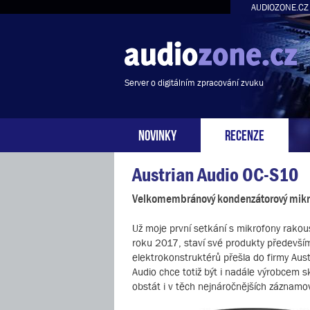
AUDIOZONE.CZ
Server o digitálním zpracování zvuku
NOVINKY
RECENZE
Austrian Audio OC-S10
Velkomembránový kondenzátorový mikr
Už moje první setkání s mikrofony rakousk
roku 2017, staví své produkty předevší
elektrokonstruktérů přešla do firmy Aust
Audio chce totiž být i nadále výrobcem 
obstát i v těch nejnáročnějších záznamový