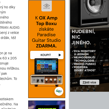
n
rý ho díky
dným
čeného
eštěného
TRIAN AUDIO.
bený z velice
 držák, též
on je na
 x 63 x 205
ponuje
nnou mřížkou.
í pak
ýdechům. To
.
 potiskem
mečného. Na