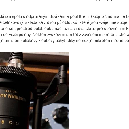
dodáván spolu s odpruženým držákem a popfiltrem. Obojí, ač normálně bě
 celokovový, skládá se z dvou půloblouků, které jsou vzájemně spoj
traně se uprostřed půloblouku nachází závitová skruž pro upevnění mi
 i do visící polohy. Někteří zvukoví mistři totiž zavěšení mikrofonu shor
 je umístěn kuličkový kloubový úchyt, díky němuž je mikrofon možné b