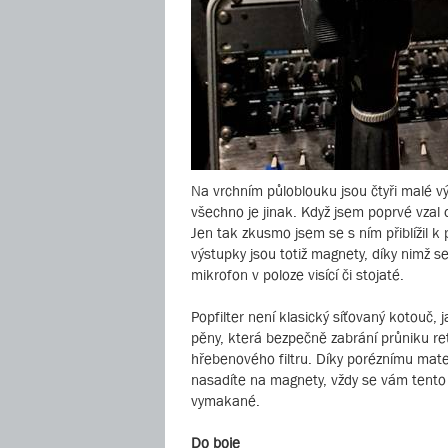
Na vrchním půloblouku jsou čtyři malé vý
všechno je jinak. Když jsem poprvé vzal 
Jen tak zkusmo jsem se s ním přiblížil k
výstupky jsou totiž magnety, díky nimž s
mikrofon v poloze visící či stojaté.
Popfilter není klasický síťovaný kotouč
pěny, která bezpečně zabrání průniku ret
hřebenového filtru. Díky poréznímu mater
nasadíte na magnety, vždy se vám tento 
vymakané.
Do boje