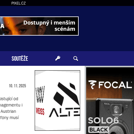
PIXEL.CZ
SOUTĚŽE
10. 11. 2025
stující od
anagementu i
 Austrian
ofony musí