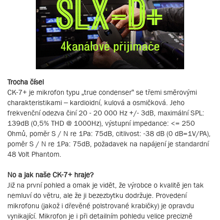
Trocha čísel
CK-7+ je mikrofon typu „true condenser“ se třemi směrovými
charakteristikami – kardioidní, kulová a osmičková. Jeho
frekvenční odezva činí 20 - 20 000 Hz +/- 3dB, maximální SPL:
139dB (0,5% THD @ 1000Hz), výstupní impedance: <= 250
Ohmů, poměr S / N re 1Pa: 75dB, citlivost: -38 dB (0 dB=1V/PA),
poměr S / N re 1Pa: 75dB, požadavek na napájení je standardní
48 Volt Phantom.
No a jak naše CK-7+ hraje?
Již na první pohled a omak je vidět, že výrobce o kvalitě jen tak
nemluví do větru, ale že ji bezezbytku dodržuje. Provedení
mikrofonu (jakož i dřevěné polstrované krabičky) je opravdu
vynikající. Mikrofon je i při detailním pohledu velice precizně