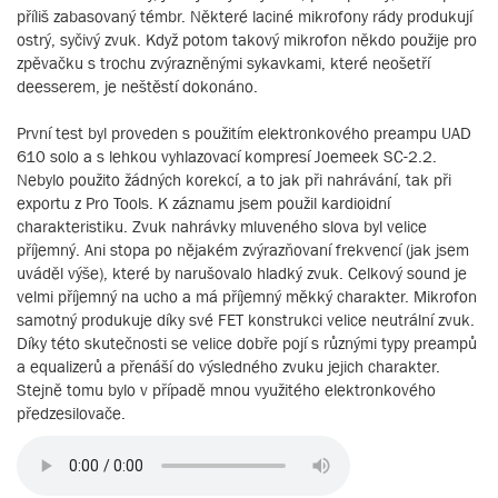
příliš zabasovaný témbr. Některé laciné mikrofony rády produkují
ostrý, syčivý zvuk. Když potom takový mikrofon někdo použije pro
zpěvačku s trochu zvýrazněnými sykavkami, které neošetří
deesserem, je neštěstí dokonáno.
První test byl proveden s použitím elektronkového preampu UAD
610 solo a s lehkou vyhlazovací kompresí Joemeek SC-2.2.
Nebylo použito žádných korekcí, a to jak při nahrávání, tak při
exportu z Pro Tools. K záznamu jsem použil kardioidní
charakteristiku. Zvuk nahrávky mluveného slova byl velice
příjemný. Ani stopa po nějakém zvýrazňovaní frekvencí (jak jsem
uváděl výše), které by narušovalo hladký zvuk. Celkový sound je
velmi příjemný na ucho a má příjemný měkký charakter. Mikrofon
samotný produkuje díky své FET konstrukci velice neutrální zvuk.
Díky této skutečnosti se velice dobře pojí s různými typy preampů
a equalizerů a přenáší do výsledného zvuku jejich charakter.
Stejně tomu bylo v případě mnou využitého elektronkového
předzesilovače.