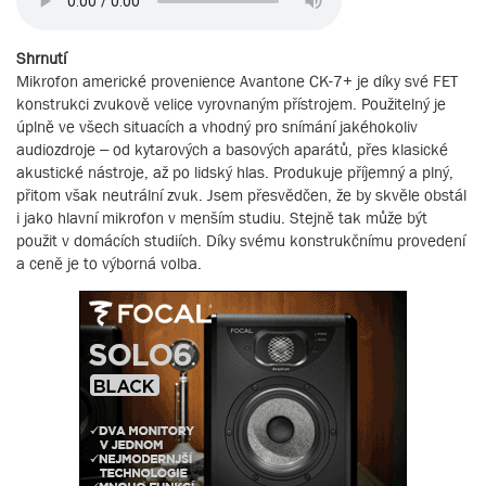
Shrnutí
Mikrofon americké provenience Avantone CK-7+ je díky své FET
konstrukci zvukově velice vyrovnaným přístrojem. Použitelný je
úplně ve všech situacích a vhodný pro snímání jakéhokoliv
audiozdroje – od kytarových a basových aparátů, přes klasické
akustické nástroje, až po lidský hlas. Produkuje příjemný a plný,
přitom však neutrální zvuk. Jsem přesvědčen, že by skvěle obstál
i jako hlavní mikrofon v menším studiu. Stejně tak může být
použit v domácích studiích. Díky svému konstrukčnímu provedení
a ceně je to výborná volba.