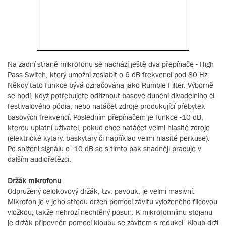
Na zadní straně mikrofonu se nachází ještě dva přepínače - High
Pass Switch, který umožní zeslabit o 6 dB frekvenci pod 80 Hz.
Někdy tato funkce bývá označována jako Rumble Filter. Výborně
se hodí, když potřebujete odříznout basové dunění divadelního či
festivalového pódia, nebo natáčet zdroje produkující přebytek
basových frekvencí. Posledním přepínačem je funkce -10 dB,
kterou uplatní uživatel, pokud chce natáčet velmi hlasité zdroje
(elektrické kytary, baskytary či například velmi hlasité perkuse).
Po snížení signálu o -10 dB se s tímto pak snadněji pracuje v
dalším audiořetězci.
Držák mikrofonu
Odpružený celokovový držák, tzv. pavouk, je velmi masivní.
Mikrofon je v jeho středu držen pomocí závitu vyloženého filcovou
vložkou, takže nehrozí nechtěný posun. K mikrofonnímu stojanu
je držák připevněn pomocí kloubu se závitem s redukcí. Kloub drží