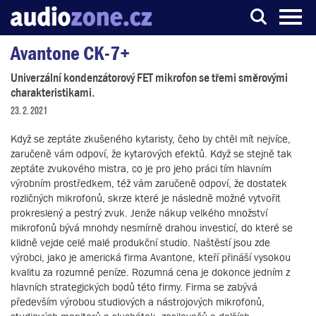
Avantone CK-7+
Server o digitálním zpracování zvuku
Univerzální kondenzátorový FET mikrofon se třemi směrovými
charakteristikami.
23. 2. 2021
Když se zeptáte zkušeného kytaristy, čeho by chtěl mít nejvíce,
zaručeně vám odpoví, že kytarových efektů. Když se stejně tak
zeptáte zvukového mistra, co je pro jeho práci tím hlavním
výrobním prostředkem, též vám zaručeně odpoví, že dostatek
rozličných mikrofonů, skrze které je následně možné vytvořit
prokreslený a pestrý zvuk. Jenže nákup velkého množství
mikrofonů bývá mnohdy nesmírně drahou investicí, do které se
klidně vejde celé malé produkční studio. Naštěstí jsou zde
výrobci, jako je americká firma Avantone, kteří přináší vysokou
kvalitu za rozumné peníze. Rozumná cena je dokonce jedním z
hlavních strategických bodů této firmy. Firma se zabývá
především výrobou studiových a nástrojových mikrofonů,