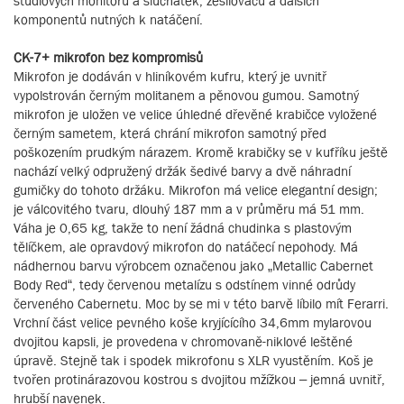
studiových monitorů a sluchátek, zesilovačů a dalších
komponentů nutných k natáčení.
CK-7+ mikrofon bez kompromisů
Mikrofon je dodáván v hliníkovém kufru, který je uvnitř
vypolstrován černým molitanem a pěnovou gumou. Samotný
mikrofon je uložen ve velice úhledné dřevěné krabičce vyložené
černým sametem, která chrání mikrofon samotný před
poškozením prudkým nárazem. Kromě krabičky se v kufříku ještě
nachází velký odpružený držák šedivé barvy a dvě náhradní
gumičky do tohoto držáku. Mikrofon má velice elegantní design;
je válcovitého tvaru, dlouhý 187 mm a v průměru má 51 mm.
Váha je 0,65 kg, takže to není žádná chudinka s plastovým
tělíčkem, ale opravdový mikrofon do natáčecí nepohody. Má
nádhernou barvu výrobcem označenou jako „Metallic Cabernet
Body Red“, tedy červenou metalízu s odstínem vinné odrůdy
červeného Cabernetu. Moc by se mi v této barvě líbilo mít Ferarri.
Vrchní část velice pevného koše kryjícícího 34,6mm mylarovou
dvojitou kapsli, je provedena v chromovaně-niklové leštěné
úpravě. Stejně tak i spodek mikrofonu s XLR vyustěním. Koš je
tvořen protinárazovou kostrou s dvojitou mžížkou – jemná uvnitř,
hrubší navenek.