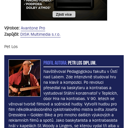
Výrobce:
Avantone Pro
Zapůjčil:
DISK Multimedia s.r.o.
Pet Los
PROFIL AUTORA:
Petr Los dipl.um.
Navštěvoval Pedagogickou fakultu v Ůstí
nad Labem. Zde intenzivně studoval hru
na klavír a kompozici. Po revoluci
přesedlal na baskytaru a kontrabas a
vystudoval Státní konzervatoř v Teplicích,
obor Hra na kontrabas. V 90. letech se
věnoval tvorbě filmové a scénické hudby. Vytvořil hudbu pro
film několikanásobného cyklotrialového mistra světa Josefa
Dresslera – Golden Bike a pro mnoho dalších výukových a
reklamních filmů a spotů. Jako baskytarista a kontrabasista
hrál v kapelách St.Woody a Lingers, se kterou vydal tři alba u