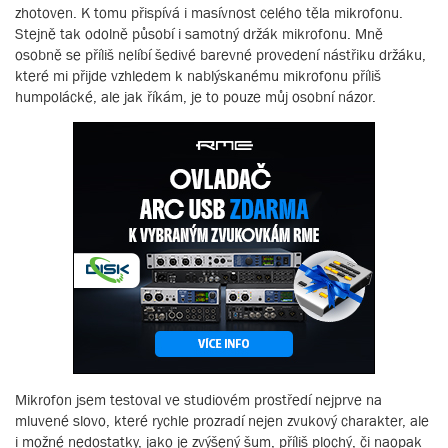
zhotoven. K tomu přispívá i masívnost celého těla mikrofonu.
Stejně tak odolně působí i samotný držák mikrofonu. Mně
osobně se příliš nelíbí šedivé barevné provedení nástřiku držáku,
které mi přijde vzhledem k nablýskanému mikrofonu příliš
humpolácké, ale jak říkám, je to pouze můj osobní názor.
Mikrofon jsem testoval ve studiovém prostředí nejprve na
mluvené slovo, které rychle prozradí nejen zvukový charakter, ale
i možné nedostatky, jako je zvýšený šum, příliš plochý, či naopak