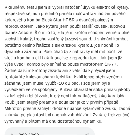
K druhému testu jsem si vybral natočení úryvku elektrické kytary,
respektive sejmutí předního panelu malowattážního lampového
kytarového komba Black Star HT-5R s dvanáctipalcovým
reproduktorem. Jako kytaru jsem použil starší kousek, lubovou
Ibanez Artcore. Šlo mi o to, zda je mikrofon schopen věrně a plně
zachytit kulatý, trochu zastřený jazzový sound. U snímání komba,
potažmo celého řetězce s elektrickou kytarou, jde hodně i o
dynamiku záznamu. Posluchač by z nahrávky měl mít pocit, že
stojí u komba a cítí tlak linoucí se z reproduktoru. Jak jsem již
výše uvedl, kombo bylo snímáno pouze mikrofonem CK-7+.
Žádné další mikrofony zezadu ani z větší dálky. Využil jsem
tentokráte kulovou charakteristiku. Kvůli lehce přebuzenému
záznamu jsem musel využít -10 dB pad. I zde jsem byl s
výsledkem velice spokojený. Kulová charakteristika přináší jakoby
vzdušnější a lehčí zvuk, který není tak natlačený, jako kardioida.
Použil jsem stejný preamp a equalizer jako v prvním případě.
Mikrofon přesně zachytil drobné nuance kytarového zvuku, žádná
známka po placatosti, či naopak zahuhlávání. Zvuk je frekvenčně
vyrovnaný a přitom má onu dostatečnou dynamiku.