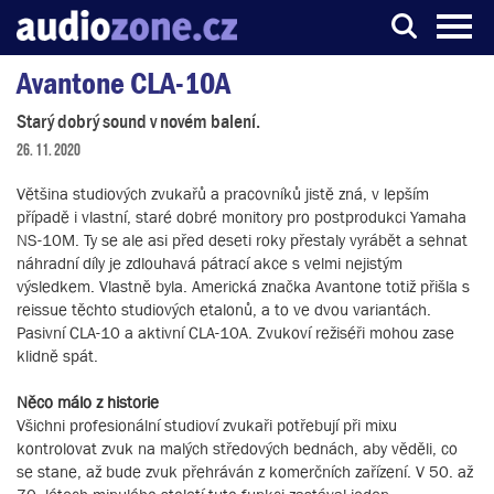
Avantone CLA-10A
Server o digitálním zpracování zvuku
Starý dobrý sound v novém balení.
26. 11. 2020
Většina studiových zvukařů a pracovníků jistě zná, v lepším
případě i vlastní, staré dobré monitory pro postprodukci Yamaha
NS-10M. Ty se ale asi před deseti roky přestaly vyrábět a sehnat
náhradní díly je zdlouhavá pátrací akce s velmi nejistým
výsledkem. Vlastně byla. Americká značka Avantone totiž přišla s
reissue těchto studiových etalonů, a to ve dvou variantách.
Pasivní CLA-10 a aktivní CLA-10A. Zvukoví režiséři mohou zase
klidně spát.
Něco málo z historie
Všichni profesionální studioví zvukaři potřebují při mixu
kontrolovat zvuk na malých středových bednách, aby věděli, co
se stane, až bude zvuk přehráván z komerčních zařízení. V 50. až