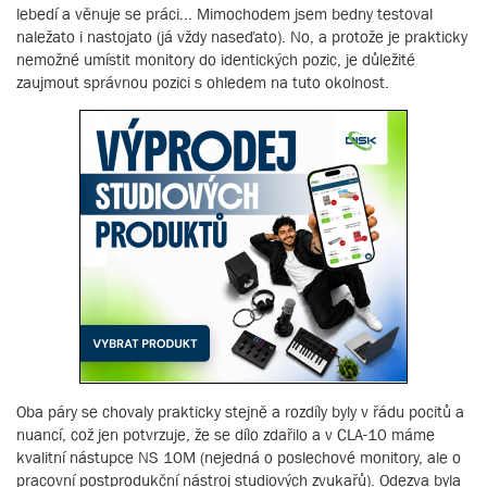
lebedí a věnuje se práci... Mimochodem jsem bedny testoval
naležato i nastojato (já vždy naseďato). No, a protože je prakticky
nemožné umístit monitory do identických pozic, je důležité
zaujmout správnou pozici s ohledem na tuto okolnost.
Oba páry se chovaly prakticky stejně a rozdíly byly v řádu pocitů a
nuancí, což jen potvrzuje, že se dílo zdařilo a v CLA-10 máme
kvalitní nástupce NS 10M (nejedná o poslechové monitory, ale o
pracovní postprodukční nástroj studiových zvukařů). Odezva byla