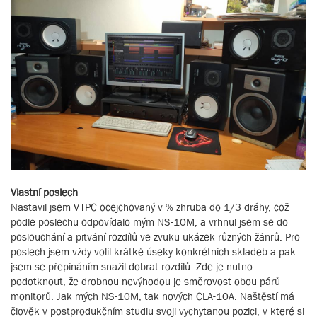
Vlastní poslech
Nastavil jsem VTPC ocejchovaný v % zhruba do 1/3 dráhy, což
podle poslechu odpovídalo mým NS-10M, a vrhnul jsem se do
poslouchání a pitvání rozdílů ve zvuku ukázek různých žánrů. Pro
poslech jsem vždy volil krátké úseky konkrétních skladeb a pak
jsem se přepínáním snažil dobrat rozdílů. Zde je nutno
podotknout, že drobnou nevýhodou je směrovost obou párů
monitorů. Jak mých NS-10M, tak nových CLA-10A. Naštěstí má
člověk v postprodukčním studiu svoji vychytanou pozici, v které si