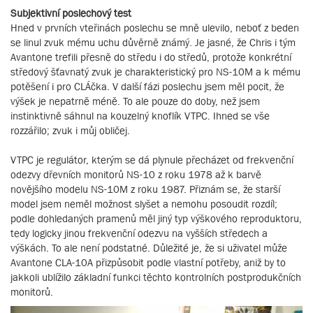
Subjektivní poslechový test
Hned v prvních vteřinách poslechu se mně ulevilo, neboť z beden
se linul zvuk mému uchu důvěrně známý. Je jasné, že Chris i tým
Avantone trefili přesně do středu i do středů, protože konkrétní
středový šťavnatý zvuk je charakteristický pro NS-10M a k mému
potěšení i pro CLÁčka. V další fázi poslechu jsem měl pocit, že
výšek je nepatrně méně. To ale pouze do doby, než jsem
instinktivně sáhnul na kouzelný knoflík VTPC. Ihned se vše
rozzářilo; zvuk i můj obličej.
VTPC je regulátor, kterým se dá plynule přecházet od frekvenční
odezvy dřevních monitorů NS-10 z roku 1978 až k barvě
novějšího modelu NS-10M z roku 1987. Přiznám se, že starší
model jsem neměl možnost slyšet a nemohu posoudit rozdíl;
podle dohledaných pramenů měl jiný typ výškového reproduktoru,
tedy logicky jinou frekvenční odezvu na vyšších středech a
výškách. To ale není podstatné. Důležité je, že si uživatel může
Avantone CLA-10A přizpůsobit podle vlastní potřeby, aniž by to
jakkoli ublížilo základní funkci těchto kontrolních postprodukčních
monitorů.