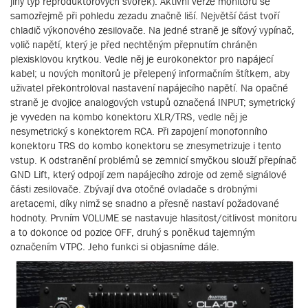
jiný typ reproduktorových svorek). Aktivní verze monitorů se
samozřejmě při pohledu zezadu značně liší. Největší část tvoří
chladič výkonového zesilovače. Na jedné straně je síťový vypínač,
volič napětí, který je před nechtěným přepnutím chráněn
plexisklovou krytkou. Vedle něj je eurokonektor pro napájecí
kabel; u nových monitorů je přelepený informačním štítkem, aby
uživatel překontroloval nastavení napájecího napětí. Na opačné
straně je dvojice analogových vstupů označená INPUT; symetrický
je vyveden na kombo konektoru XLR/TRS, vedle něj je
nesymetrický s konektorem RCA. Při zapojení monofonního
konektoru TRS do kombo konektoru se znesymetrizuje i tento
vstup. K odstranění problémů se zemnicí smyčkou slouží přepínač
GND Lift, který odpojí zem napájecího zdroje od země signálové
části zesilovače. Zbývají dva otočné ovladače s drobnými
aretacemi, díky nimž se snadno a přesně nastaví požadované
hodnoty. Prvním VOLUME se nastavuje hlasitost/citlivost monitoru
a to dokonce od pozice OFF, druhý s poněkud tajemným
označením VTPC. Jeho funkci si objasníme dále.