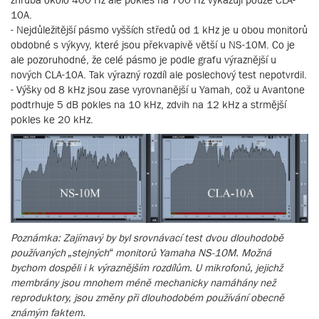
10A.
- Nejdůležitější pásmo vyšších středů od 1 kHz je u obou monitorů
obdobné s výkyvy, které jsou překvapivě větší u NS-10M. Co je
ale pozoruhodné, že celé pásmo je podle grafu výraznější u
nových CLA-10A. Tak výrazný rozdíl ale poslechový test nepotvrdil.
- Výšky od 8 kHz jsou zase vyrovnanější u Yamah, což u Avantone
podtrhuje 5 dB pokles na 10 kHz, zdvih na 12 kHz a strmější
pokles ke 20 kHz.
Poznámka: Zajímavý by byl srovnávací test dvou dlouhodobě
používaných „stejných“ monitorů Yamaha NS-10M. Možná
bychom dospěli i k výraznějším rozdílům. U mikrofonů, jejichž
membrány jsou mnohem méně mechanicky namáhány než
reproduktory, jsou změny při dlouhodobém používání obecně
známým faktem.