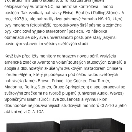
70. létech minulého století tuto funkci zastával jeden
celopásmový Auratone 5C, na němž se kontroloval i mono
poslech. Tak vznikaly nahrávky Elvise, Beatles i Rolling Stones. V
roce 1978 je ale nahradily dvoupásmové Yamaha NS-10, které
byly mnohem felxibilnější, reprodukovaly širší pásmo a zejména
byly koncipovány jako stereofonní poslech. Po několika
obměnách se díky své univerzálnosti postupně staly jakýmsi
povinným vybavením většiny světových studií.
Když byly před léty monitory nahrazeny novou sérií, vyslyšela
americká značka Avantone volání zoufalých studiových zvukařů a
spojila s dlouholetým zkušeným zvukovým matadorem Chrisem
Lordem-Algem, který je podepsán pod celou řadou světových
nahrávek (James Brown, Prince, Joe Cocker, Tina Turner,
Madonna, Rolling Stones, Bruce Springsteen) a spolupracoval se
světovými značkami na tvorbě plug-inů (Universal Audio, Waves).
Společnými silami zúročili své zkušenosti a vyvinuli klon
dlouhodobě nejpoužívanějších studiových monitorů CLA-10 a jeho
aktivní verzi CLA-10A.