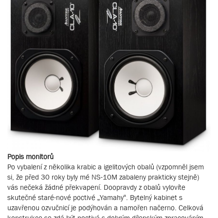
Popis monitorů
Po vybalení z několika krabic a igelitových obalů (vzpomněl jsem
si, že před 30 roky byly mé NS-10M zabaleny prakticky stejně)
vás nečeká žádné překvapení. Doopravdy z obalů vylovíte
skutečné staré-nové poctivé „Yamahy“. Bytelný kabinet s
uzavřenou ozvučnicí je podýhován a namořen načerno. Celková
konstrukce se zdá být poctivá s dobrým dílenským zpracováním.