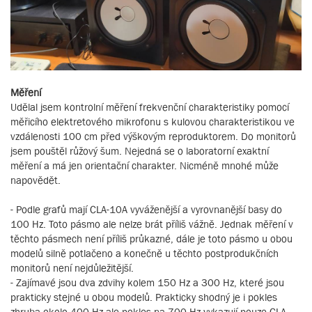
Měření
Udělal jsem kontrolní měření frekvenční charakteristiky pomocí
měřicího elektretového mikrofonu s kulovou charakteristikou ve
vzdálenosti 100 cm před výškovým reproduktorem. Do monitorů
jsem pouštěl růžový šum. Nejedná se o laboratorní exaktní
měření a má jen orientační charakter. Nicméně mnohé může
napovědět.
- Podle grafů mají CLA-10A vyváženější a vyrovnanější basy do
100 Hz. Toto pásmo ale nelze brát příliš vážně. Jednak měření v
těchto pásmech není příliš průkazné, dále je toto pásmo u obou
modelů silně potlačeno a konečně u těchto postprodukčních
monitorů není nejdůležitější.
- Zajímavé jsou dva zdvihy kolem 150 Hz a 300 Hz, které jsou
prakticky stejné u obou modelů. Prakticky shodný je i pokles
zhruba okolo 400 Hz ale pokles na 700 Hz vykazují pouze CLA-