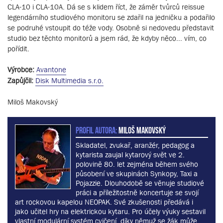
CLA-10 i CLA-10A. Dá se s klidem říct, že záměr tvůrců reissue
legendárního studiového monitoru se zdařil na jedničku a podařilo
se podruhé vstoupit do téže vody. Osobně si nedovedu představit
studio bez těchto monitorů a jsem rád, že kdyby něco... vím, co
pořídit.
Výrobce:
Avantone
Zapůjčil:
Disk Multimedia s.r.o.
Miloš Makovský
PROFIL AUTORA:
Miloš Makovský
Skladatel, zvukař, aranžér, pedagog a
kytarista zaujal kytarový svět ve 2.
polovině 80. let zejména během svého
působení ve skupinách Synkopy, Taxi a
Pojazzie. Dlouhodobě se věnuje studiové
práci a příležitostně koncertuje se svojí
art rockovou kapelou NEOPAK. Své zkušenosti předává i
jako učitel hry na elektrickou kytaru. Pro účely výuky sestavil
vlastní modulární systém cvičení, díky němuž se žák může