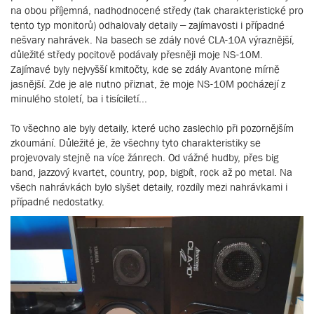
na obou příjemná, nadhodnocené středy (tak charakteristické pro
tento typ monitorů) odhalovaly detaily – zajímavosti i případné
nešvary nahrávek. Na basech se zdály nové CLA-10A výraznější,
důležité středy pocitově podávaly přesněji moje NS-10M.
Zajímavé byly nejvyšší kmitočty, kde se zdály Avantone mírně
jasnější. Zde je ale nutno přiznat, že moje NS-10M pocházejí z
minulého století, ba i tisíciletí...
To všechno ale byly detaily, které ucho zaslechlo při pozornějším
zkoumání. Důležité je, že všechny tyto charakteristiky se
projevovaly stejně na více žánrech. Od vážné hudby, přes big
band, jazzový kvartet, country, pop, bigbít, rock až po metal. Na
všech nahrávkách bylo slyšet detaily, rozdíly mezi nahrávkami i
případné nedostatky.