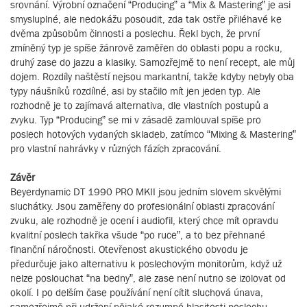
srovnání. Výrobní označení “Producing” a “Mix & Mastering” je asi
smysluplné, ale nedokážu posoudit, zda tak ostře přiléhavé ke
dvěma způsobům činnosti a poslechu. Řekl bych, že první
zmíněný typ je spíše žánrově zaměřen do oblasti popu a rocku,
druhý zase do jazzu a klasiky. Samozřejmě to není recept, ale můj
dojem. Rozdíly naštěstí nejsou markantní, takže kdyby nebyly oba
typy náušníků rozdílné, asi by stačilo mít jen jeden typ. Ale
rozhodně je to zajímavá alternativa, dle vlastních postupů a
zvyku. Typ “Producing” se mi v zásadě zamlouval spíše pro
poslech hotových vydaných skladeb, zatímco “Mixing & Mastering”
pro vlastní nahrávky v různých fázích zpracování.
Závěr
Beyerdynamic DT 1990 PRO MKII jsou jedním slovem skvělými
sluchátky. Jsou zaměřeny do profesionální oblasti zpracování
zvuku, ale rozhodně je ocení i audiofil, který chce mít opravdu
kvalitní poslech takřka všude “po ruce”, a to bez přehnané
finanční náročnosti. Otevřenost akustického obvodu je
předurčuje jako alternativu k poslechovým monitorům, když už
nelze poslouchat “na bedny”, ale zase není nutno se izolovat od
okolí. I po delším čase používání není cítit sluchová únava,
samozřejmě při udržení nějaké rozumné hlasitosti poslechu.