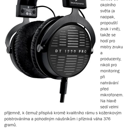
okolního
světa (a
naopak,
propouští
zvuk i vně),
takže se
hodí pro
mistry zvuku
a
producenty,
nikoli pro
monitoring
při
nahrávání
před
mikrofonem.
Na hlavě
sedí velmi
příjemně, k čemuž přispívá kromě kvalitního rámu s koženkovým
polstrováníma a pohodlným náušníkům i příznivá váha 376
gramů.