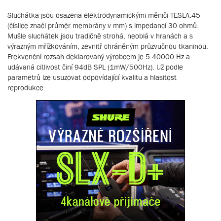
Sluchátka jsou osazena elektrodynamickými měniči TESLA.45
(číslice značí průměr membrány v mm) s impedancí 30 ohmů.
Mušle sluchátek jsou tradičně strohá, neoblá v hranách a s
výrazným mřížkováním, zevnitř chráněným průzvučnou tkaninou.
Frekvenční rozsah deklarovaný výrobcem je 5-40000 Hz a
udávaná citlivost činí 94dB SPL (1mW/500Hz). Už podle
parametrů lze usuzovat odpovídající kvalitu a hlasitost
reprodukce.