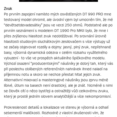
Zvuk
Po prvním zapojení namísto mých osvědčených DT 990 PRO mne
testovaný model ohromil, ale úvodní vjem byl umocněn tím, že mé
“devětsetdevadesátky” jsou ve verzi 250 ohmů. Podstatné ale po
prvním seznámení s modelem DT 1990 Pro MKII bylo, že mne i
přes zvýšenou hlasitost zvuk neobtěžoval. Po srovnání úrovně
hlasitosti studiovým sluchátkovým zesilovačem s více výstupy už
se začaly objevovat rozdíly a dojmy: jasný, plný zvuk, nepřehnané
basy, výborná dynamická odezva v celém rozsahu využitelného
vybuzení - to vše ve prospěch aktuálního špičkového modelu.
Výchozí osazení “producentskými” náušníky je dobrý tah, který vás
při poslechu oblíbených referenčních nahrávek ihned naladí na
příjemnou notu a skoro se nechce přestat hltat jejich zvuk.
Alternativní mixovací a masteringové náušníky jsou zprvu méně
líbivé, útlum na basech není drastický, ale je znát. Nicméně s nimi
se člověk cítí o něco bystřeji a ostražitěji vůči celkovému zvuku,
který je prostě jedním slovem analytičtější a více nekompromisní.
Prokreslenost detailů a lokalizace ve stereu je výborná a odhalí
sebemenší maličkosti. Rozhodně z vlastní zkušenosti vím, že