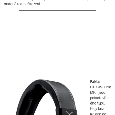
materiálu a poškození.
Fakta
DT 1990 Pro
MKII jsou
polootevřen
ého typu,
tedy bez
izolace od