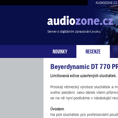
AUDIOZONE.CZ
Server o digitálním zpracování zvuku
NOVINKY
RECENZE
Beyerdynamic DT 770 PR
Limitovaná edice uzavřených sluchátek.
Proslulý německý výrobce sluchátek a mik
svého založení. Jako dárek všem přízni
se na ně nyní podíváme v následující rec
Úvodem
Na poli sluchátek pro profesionální pou