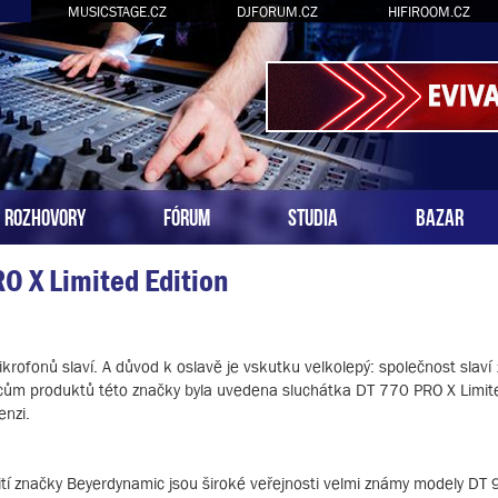
MUSICSTAGE.CZ
DJFORUM.CZ
HIFIROOM.CZ
ROZHOVORY
FÓRUM
STUDIA
BAZAR
O X Limited Edition
rofonů slaví. A důvod k oslavě je vskutku velkolepý: společnost slaví
vcům produktů této značky byla uvedena sluchátka DT 770 PRO X Limite
enzi.
žití značky Beyerdynamic jsou široké veřejnosti velmi známy modely DT