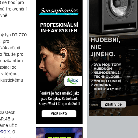
 se hodí pro
aná frekvenční
 vně
ený typ DT 770
. pro
základ), či
 říci, že pro
a muzikantům
zolaci od
 v terénu,
oakustickému
d
blastech.
AR.45 s
náme už z
PRO X
. O