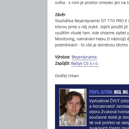
světa - s nimi je prostor omezen jen na to
Závěr
Sluchátka Beyerdynamic DT 770 PRO X v l
kterou jsme u něj zvyklí. Jejich použití j
využitím všude tam, kde chceme slyšet pouz
Monitoring, nahrávání hlasu či nástrojů
podmínkách - to vše je doménou těchto 
Výrobce:
Beyerdynamic
Zapůjčil:
BaSys CS s.r.o.
Ondřej Urban
PROFIL AUTORA:
MgA. Ing.
Vystudoval ČVUT (obo
a Konzervatoř Jarosla
oboru Zvuková tvorba
současné době je do
Ve své profesi se zabý
zvukových forem (zvu