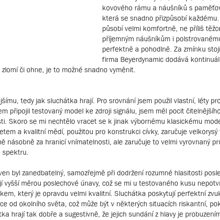
kovového rámu a náušníků s paměťo
která se snadno přizpůsobí každému.
působí velmi komfortně, ne příliš těžc
příjemným náušníkům i polstrovaném
perfektně a pohodlně. Za zmínku stojí
firma Beyerdynamic dodává kontinuá
, zlomí či ohne, je to možné snadno vyměnit.
mu, tedy jak sluchátka hrají. Pro srovnání jsem použil vlastní, léty p
 připojil testovaný model ke zdroji signálu, jsem měl pocit čitelnějšího
itosti. Skoro se mi nechtělo vracet se k jinak výbornému klasickému mode
 a kvalitní mědí, použitou pro konstrukci cívky, zaručuje velkorysý 
ě násobně za hranicí vnímatelnosti, ale zaručuje to velmi vyrovnaný p
m spektru.
en byl zanedbatelný, samozřejmě při dodržení rozumné hlasitosti posl
jí vyšší měrou poslechové únavy, což se mi u testovaného kusu nepotv
kem, který je opravdu velmi kvalitní. Sluchátka poskytují perfektní zvu
ace od okolního světa, což může být v některých situacích riskantní, po
a hrají tak dobře a sugestivně, že jejich sundání z hlavy je probuzením