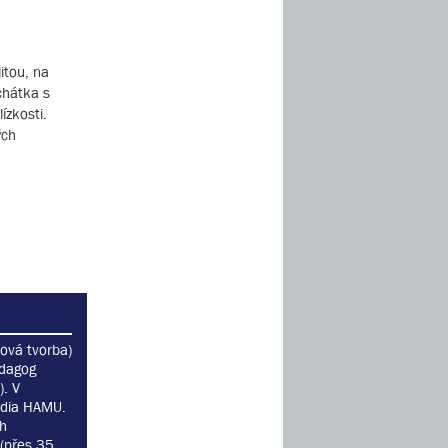
itou, na
uchátka s
ízkosti.
ých
ová tvorba)
edagog
. V
udia HAMU.
ch
 (přes 35