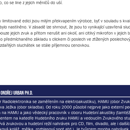
, co se line z jejich měničů do uší.
imitované edici jsou milým překvapením výrobce, byť v souladu s kval
iž bylo nastíněno. V zásadě lze shrnout, že jsou to vynikající uzavřená sl
e jejich zvuk a přitom nerušit ani okolí, ani citlivý mikrofon v jejich bl
 do předmíchaného základu s clickem či poslech ve ztížených poslechov
zdařilých sluchátek se stále příjemnou cenovkou.
 Ondřej Urban Ph.D.
r Radiolektronika se zaměřením na elektroakustiku), HAMU (obor Zvuk
va Ježka (obor skladba). Od roku 2000 působil nejprve jako externí p
 na HAMU a jako vědecký pracovník v oboru Hudební akustiky (tamtéž)
centem na katedře Hudebního zvuku HAMU a vedoucím Zvukového st
vá zvukovou a hudební režií nahrávek pro CD, film, divadlo, ale i další
ková koláž, znělka, rozhlasový spot atd.). Je tvůrcem mnoha nahrávek