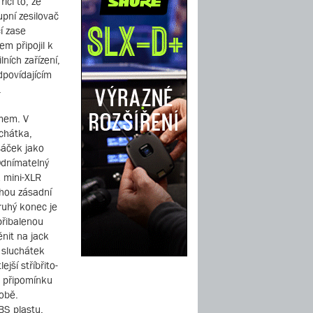
íci to, že
upní zesilovač
í zase
em připojil k
ních zařízení,
dpovídajícím
.
jmem. V
chátka,
sáček jako
Odnímatelný
 mini-XLR
uhou zásadní
ruhý konec je
přibalenou
nit na jack
 sluchátek
ší stříbřito-
 připomínku
době.
BS plastu,