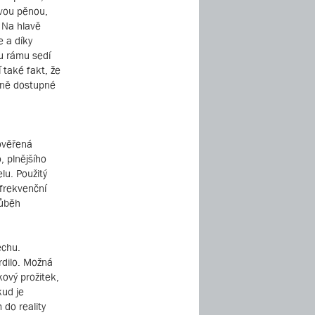
vou pěnou,
 Na hlavě
e a díky
u rámu sedí
 také fakt, že
lně dostupné
rověřená
, plnějšího
lu. Použitý
frekvenční
růběh
echu.
rdilo. Možná
kový prožitek,
kud je
 do reality