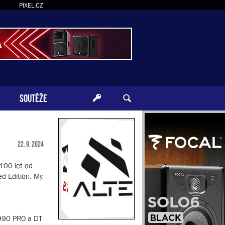
PIXEL.CZ
SOUTĚŽE
22. 9. 2024
 100 let od
d Edition. My
 990 PRO a DT