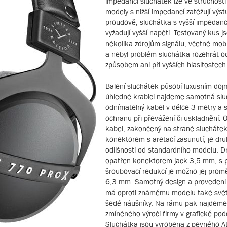
impedanci sluchátek lze ve stručnosti ř
modely s nižší impedancí zatěžují výst
proudově, sluchátka s vyšší impedanc
vyžadují vyšší napětí. Testovaný kus js
několika zdrojům signálu, včetně mobil
a nebyl problém sluchátka rozehrát o
způsobem ani při vyšších hlasitostech
Balení sluchátek působí luxusním do
úhledné krabici najdeme samotná slu
odnímatelný kabel v délce 3 metry a 
ochranu při převážení či uskladnění. 
kabel, zakončený na straně sluchátek
konektorem s aretací zasunutí, je dr
odlišností od standardního modelu. D
opatřen konektorem jack 3,5 mm, s 
šroubovací redukcí je možno jej promě
6,3 mm. Samotný design a provedení
má oproti známému modelu také světlej
šedé náušníky. Na rámu pak najdeme
zmíněného výročí firmy v grafické po
Sluchátka jsou vyrobena z pevného A