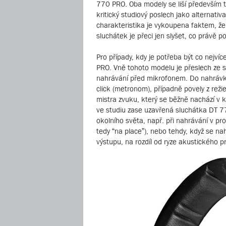
770 PRO. Oba modely se liší především t
kritický studiový poslech jako alternati
charakteristika je vykoupena faktem, že 
sluchátek je přeci jen slyšet, co právě 
Pro případy, kdy je potřeba být co nejví
PRO. Vně tohoto modelu je přeslech ze s
nahrávání před mikrofonem. Do nahrávky 
click (metronom), případně povely z reži
mistra zvuku, který se běžně nachází v
ve studiu zase uzavřená sluchátka DT 77
okolního světa, např. při nahrávání v pr
tedy “na place”), nebo tehdy, když se na
výstupu, na rozdíl od ryze akustického p