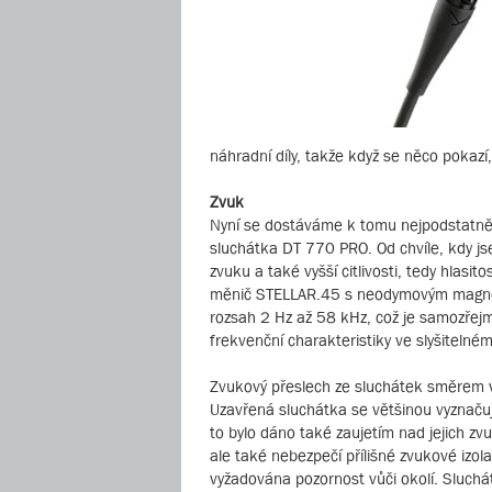
náhradní díly, takže když se něco pokazí
Zvuk
Nyní se dostáváme k tomu nejpodstatnější
sluchátka DT 770 PRO. Od chvíle, kdy jsem
zvuku a také vyšší citlivosti, tedy hlas
měnič STELLAR.45 s neodymovým magnetem
rozsah 2 Hz až 58 kHz, což je samozřejm
frekvenční charakteristiky ve slyšitelné
Zvukový přeslech ze sluchátek směrem v
Uzavřená sluchátka se většinou vyznaču
to bylo dáno také zaujetím nad jejich zvu
ale také nebezpečí přílišné zvukové izol
vyžadována pozornost vůči okolí. Sluchátk