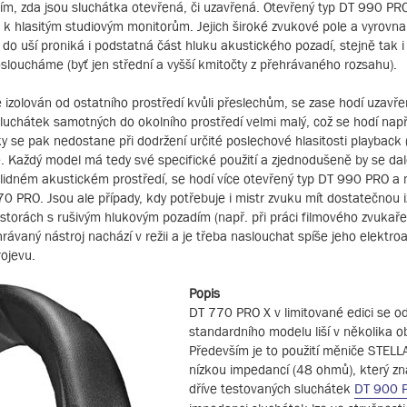
ím, zda jsou sluchátka otevřená, či uzavřená. Otevřený typ DT 990 PRO
va k hlasitým studiovým monitorům. Jejich široké zvukové pole a vyrovn
do uší proniká i podstatná část hluku akustického pozadí, stejně tak i
posloucháme (byť jen střední a vyšší kmitočty z přehrávaného rozsahu).
ce izolován od ostatního prostředí kvůli přeslechům, se zase hodí uzavř
luchátek samotných do okolního prostředí velmi malý, což se hodí např
se pak nedostane při dodržení určité poslechové hlasitosti playback (
e. Každý model má tedy své specifické použití a zjednodušeně by se dalo
 klidném akustickém prostředí, se hodí více otevřený typ DT 990 PRO 
0 PRO. Jsou ale případy, kdy potřebuje i mistr zvuku mít dostatečnou i
ostorách s rušivým hlukovým pozadím (např. při práci filmového zvukaře
hrávaný nástroj nachází v režii a je třeba naslouchat spíše jeho elektr
rojevu.
Popis
DT 770 PRO X v limitované edici se o
standardního modelu liší v několika o
Především je to použití měniče STELL
nízkou impedancí (48 ohmů), který z
dříve testovaných sluchátek
DT 900 