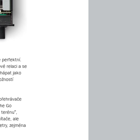
e perfektní.
vé relaci a se
chápat jako
ožností
í přehrávače
the Go
 terénu”,
ítače, ale
etry, zejména