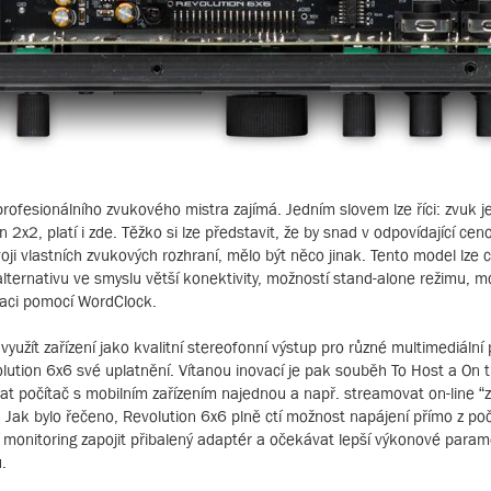
či profesionálního zvukového mistra zajímá. Jedním slovem lze říci: zvuk j
x2, platí i zde. Těžko si lze představit, že by snad v odpovídající ceno
oji vlastních zvukových rozhraní, mělo být něco jinak. Tento model lze 
 alternativu ve smyslu větší konektivity, možností stand-alone režimu, m
izaci pomocí WordClock.
 využít zařízení jako kvalitní stereofonní výstup pro různé multimediáln
olution 6x6 své uplatnění. Vítanou inovací je pak souběh To Host a On 
at počítač s mobilním zařízením najednou a např. streamovat on-line “z
. Jak bylo řečeno, Revolution 6x6 plně ctí možnost napájení přímo z poč
í monitoring zapojit přibalený adaptér a očekávat lepší výkonové param
.