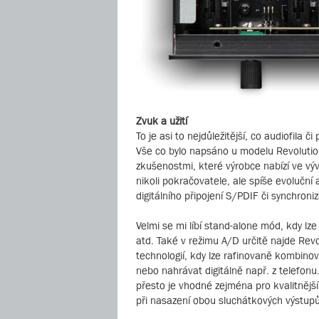
Zvuk a užití
To je asi to nejdůležitější, co audiofila 
Vše co bylo napsáno u modelu Revolution 2
zkušenostmi, které výrobce nabízí ve výv
nikoli pokračovatele, ale spíše evoluční
digitálního připojení S/PDIF či synchron
Velmi se mi líbí stand-alone mód, kdy lze
atd. Také v režimu A/D určitě najde Rev
technologií, kdy lze rafinovaně kombinov
nebo nahrávat digitálně např. z telefonu
přesto je vhodné zejména pro kvalitnějš
při nasazení obou sluchátkových výstupů