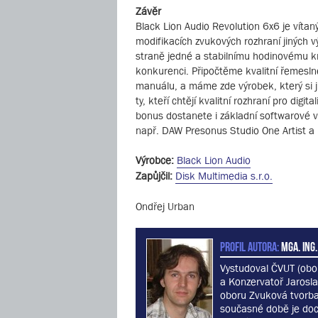
Závěr
Black Lion Audio Revolution 6x6 je vítan
modifikacích zvukových rozhraní jiných v
straně jedné a stabilnímu hodinovému k
konkurenci. Připočtěme kvalitní řemeslné
manuálu, a máme zde výrobek, který si ji
ty, kteří chtějí kvalitní rozhraní pro di
bonus dostanete i základní softwarové v
např. DAW Presonus Studio One Artist a 
Výrobce:
Black Lion Audio
Zapůjčil:
Disk Multimedia s.r.o.
Ondřej Urban
PROFIL AUTORA:
MgA. Ing.
Vystudoval ČVUT (obo
a Konzervatoř Jarosla
oboru Zvuková tvorba
současné době je do