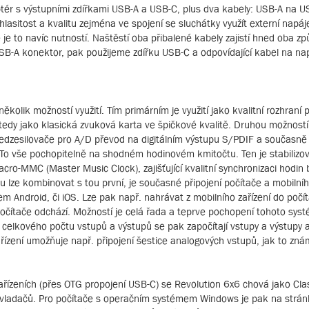
ptér s výstupními zdířkami USB-A a USB-C, plus dva kabely: USB-A na 
lasitost a kvalitu zejména ve spojení se sluchátky využít externí napá
 je to navíc nutností. Naštěstí oba přibalené kabely zajistí hned oba z
SB-A konektor, pak použijeme zdířku USB-C a odpovídající kabel na na
ěkolik možností využití. Tím primárním je využití jako kvalitní rozhraní
tedy jako klasická zvuková karta ve špičkové kvalitě. Druhou možností
ředzesilovače pro A/D převod na digitálním výstupu S/PDIF a současn
To vše pochopitelně na shodném hodinovém kmitočtu. Ten je stabilizo
ro-MMC (Master Music Clock), zajišťující kvalitní synchronizaci hodin b
u lze kombinovat s tou první, je současné připojení počítače a mobilníh
mem Android, či iOS. Lze pak např. nahrávat z mobilního zařízení do počí
očítače odchází. Možností je celá řada a teprve pochopení tohoto sys
 celkového počtu vstupů a výstupů se pak započítají vstupy a výstupy 
ízení umožňuje např. připojení šestice analogových vstupů, jak to zn
ařízeních (přes OTG propojení USB-C) se Revolution 6x6 chová jako Cl
h ovladačů. Pro počítače s operačním systémem Windows je pak na strá