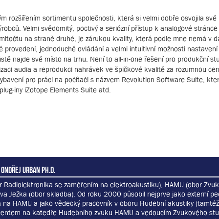
ým rozšířením sortimentu společnosti, která si velmi dobře osvojila sv
ýrobců. Velmi svědomitý, poctivý a seriózní přístup k analogové stránce
mitočtu na straně druhé, je zárukou kvality, která podle mne nemá v 
 provedení, jednoduché ovládání a velmi intuitivní možnosti nastavení 
stě najde své místo na trhu. Není to all-in-one řešení pro produkční stu
gitalizaci audia a reprodukci nahrávek ve špičkové kvalitě za rozumnou ce
ybavení pro práci na počítači s názvem Revolution Software Suite, kte
plug-iny iZotope Elements Suite atd.
 Ondřej Urban Ph.D.
r Radiolektronika se zaměřením na elektroakustiku), HAMU (obor Zvuk
va Ježka (obor skladba). Od roku 2000 působil nejprve jako externí p
 na HAMU a jako vědecký pracovník v oboru Hudební akustiky (tamtéž)
centem na katedře Hudebního zvuku HAMU a vedoucím Zvukového st