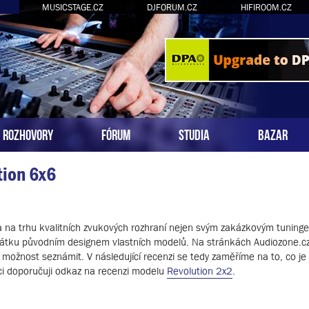
MUSICSTAGE.CZ
DJFORUM.CZ
HIFIROOM.CZ
ROZHOVORY
FÓRUM
STUDIA
BAZAR
tion 6x6
la na trhu kvalitních zvukových rozhraní nejen svým zakázkovým tunin
očátku původním designem vlastních modelů. Na stránkách Audiozone.cz 
možnost seznámit. V následující recenzi se tedy zaměříme na to, co j
ci doporučuji odkaz na recenzi modelu
Revolution 2x2
.