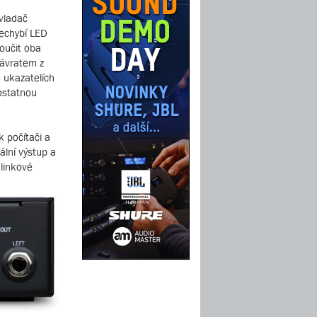
vladač
Nechybí LED
oučit oba
návratem z
 ukazatelích
ostatnou
 počítači a
ální výstup a
linkové