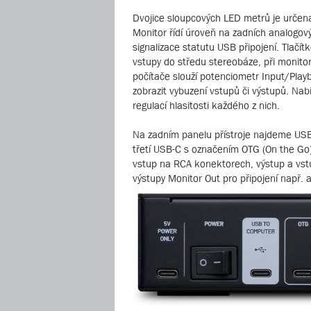
Dvojice sloupcových LED metrů je určena
Monitor řídí úroveň na zadních analogov
signalizace statutu USB připojení. Tlač
vstupy do středu stereobáze, při monito
počítače slouží potenciometr Input/Play
zobrazit vybuzení vstupů či výstupů. Na
regulací hlasitosti každého z nich.
Na zadním panelu přístroje najdeme USB-
třetí USB-C s označením OTG (On the Go) p
vstup na RCA konektorech, výstup a vs
výstupy Monitor Out pro připojení např. a