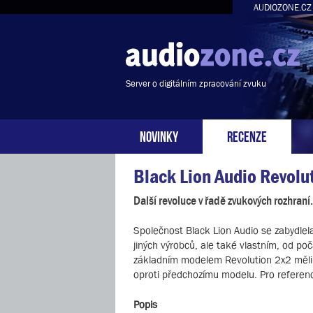
AUDIOZONE.CZ
Server o digitálním zpracování zvuku
NOVINKY
RECENZE
Black Lion Audio Revolu
Další revoluce v řadě zvukových rozhraní.
Společnost Black Lion Audio se zabydle
jiných výrobců, ale také vlastním, od p
základním modelem Revolution 2x2 měli 
oproti předchozímu modelu. Pro referen
Popis