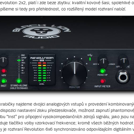
olution 2x2, platí i zde beze zbytku: kvalitní kovové šasi, spolehlivé 
popíšeme si tedy pro přehlednost, co rozšířený model rozhraní nabízí.
 krabičky najdeme dvojici analogových vstupů v provedení kombinovan
dispozici nastavení zisku předzesilovače, možnost zapnutí phantomov
u “Inst” pro připojení vysokoimpedančních zdrojů signálu, jako jsou na
leduje tlačítko volby vzorkovací frekvence; kromě všech běžných hodno
 je rozhraní Revolution 6x6 synchronizováno odpovídajícím digitálním