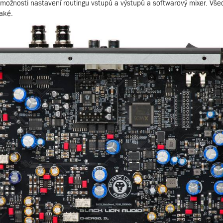
ště možnosti nastavení routingu vstupů a výstupů a softwarový mixer. Vš
aké.