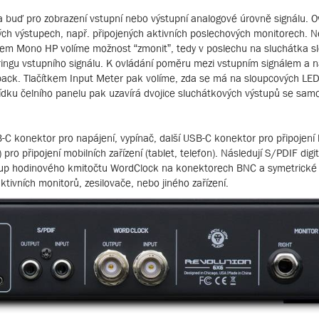
 buď pro zobrazení vstupní nebo výstupní analogové úrovně signálu. O
ých výstupech, např. připojených aktivních poslechových monitorech. 
ítkem Mono HP volíme možnost “zmonit”, tedy v poslechu na sluchátka sl
ringu vstupního signálu. K ovládání poměru mezi vstupním signálem a 
back. Tlačítkem Input Meter pak volíme, zda se má na sloupcových LED
bídku čelního panelu pak uzavírá dvojice sluchátkových výstupů se sam
C konektor pro napájení, vypínač, další USB-C konektor pro připojení k
ro připojení mobilních zařízení (tablet, telefon). Následují S/PDIF digit
tup hodinového kmitočtu WordClock na konektorech BNC a symetrické 
ktivních monitorů, zesilovače, nebo jiného zařízení.