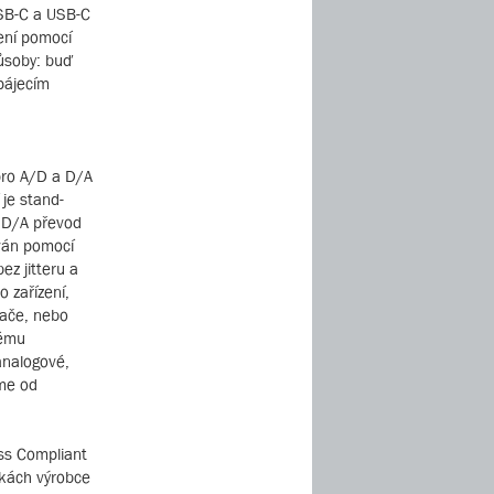
USB-C a USB-C
jení pomocí
působy: buď
pájecím
 pro A/D a D/A
 je stand-
ě D/A převod
ván pomocí
ez jitteru a
o zařízení,
tače, nebo
tému
analogové,
áme od
ass Compliant
nkách výrobce