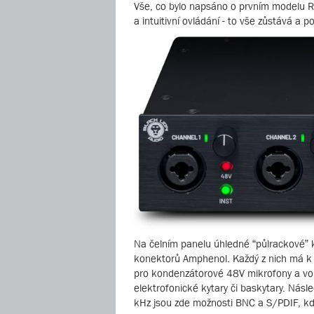
Vše, co bylo napsáno o prvním modelu Rev
a intuitivní ovládání - to vše zůstává a 
Na čelním panelu úhledné “půlrackové”
konektorů Amphenol. Každý z nich má k 
pro kondenzátorové 48V mikrofony a volb
elektrofonické kytary či baskytary. Nás
kHz jsou zde možnosti BNC a S/PDIF, kdy