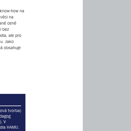
é know-how na
 věci na
dané ceně
i bez
dia, ale pro
nu. Jako
rá obsahuje
ová tvorba)
edagog
. V
udia HAMU.