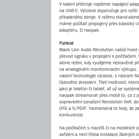
V balení přístroje najdeme napájecí ada
na USB-C. Výrobce doporučuje pro vyšší h
přibaleného zdroje. V režimu stand-alone
máme počítač propojený přes klasický U
adaptéru, či naopak.
Funkce
Black Lion Audio Revolution nabízí hned n
převod signálu v propojení s počítačem, 
alone režim, kdy využijeme vestavěné p
na analogovém monitorovacím výstupu. 
vlastní technologie výrobce, s názvem Mac
fázového zkreslení. Třetí možností, ktero
jako je telefon či tablet, ať už se systé
naopak streamovat přes mobil to, co z p
ospravedlní označení Revolution 6x6; do
OTG a S/PDIF. Neznamená to tedy, že zař
konkurence.
Na počítačích s macOS či na mobilních z
zařízení a není třeba instalace žádnýc