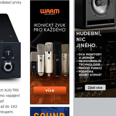
ovládací prvky
ých XLR/TRS
ého napájení
př.
t až do 192
 vstupem.