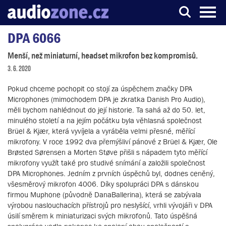
DPA 6066
Server o digitálním zpracování zvuku
Menší, než miniaturní, headset mikrofon bez kompromisů.
3. 6. 2020
Pokud chceme pochopit co stojí za úspěchem značky DPA
Microphones (mimochodem DPA je zkratka Danish Pro Audio),
měli bychom nahlédnout do její historie. Ta sahá až do 50. let,
minulého století a na jejím počátku byla věhlasná společnost
Brüel & Kjær, která vyvíjela a vyráběla velmi přesné, měřící
mikrofony. V roce 1992 dva přemýšliví pánové z Brüel & Kjær, Ole
Brøsted Sørensen a Morten Støve přišli s nápadem tyto měřící
mikrofony využít také pro studivé snímání a založili společnost
DPA Microphones. Jedním z prvních úspěchů byl, dodnes ceněný,
všesměrový mikrofon 4006. Díky spolupráci DPA s dánskou
firmou Muphone (původně DanaBallerina), která se zabývala
výrobou naslouchacích přístrojů pro neslyšící, vrhli vývojáři v DPA
úsilí směrem k miniaturizaci svých mikrofonů. Tato úspěšná