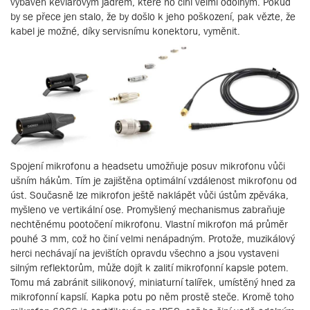
vybaven kevlarovým jádrem, které ho činí velmi odolným. Pokud
by se přece jen stalo, že by došlo k jeho poškození, pak vězte, že
kabel je možné, díky servisnímu konektoru, vyměnit.
Spojení mikrofonu a headsetu umožňuje posuv mikrofonu vůči
ušním hákům. Tím je zajištěna optimální vzdálenost mikrofonu od
úst. Současně lze mikrofon ještě naklápět vůči ústům zpěváka,
myšleno ve vertikální ose. Promyšlený mechanismus zabraňuje
nechtěnému pootočení mikrofonu. Vlastní mikrofon má průměr
pouhé 3 mm, což ho činí velmi nenápadným. Protože, muzikálový
herci nechávají na jevištích opravdu všechno a jsou vystaveni
silným reflektorům, může dojít k zalití mikrofonní kapsle potem.
Tomu má zabránit silikonový, miniaturní talířek, umístěný hned za
mikrofonní kapslí. Kapka potu po něm prostě steče. Kromě toho