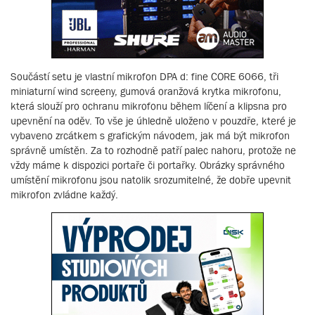
Součástí setu je vlastní mikrofon DPA d: fine CORE 6066, tři
miniaturní wind screeny, gumová oranžová krytka mikrofonu,
která slouží pro ochranu mikrofonu během líčení a klipsna pro
upevnění na oděv. To vše je úhledně uloženo v pouzdře, které je
vybaveno zrcátkem s grafickým návodem, jak má být mikrofon
správně umístěn. Za to rozhodně patří palec nahoru, protože ne
vždy máme k dispozici portaře či portařky. Obrázky správného
umístění mikrofonu jsou natolik srozumitelné, že dobře upevnit
mikrofon zvládne každý.