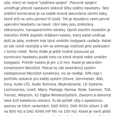
uzlu, který se nazývá “rybářská spojka”. Posuvné spojení
umožňuje přesné nastavení celkové šířky celého headsetu. Tato
zvláštní konstrukce je na každé straně zakončena ušními háky,
které drží na uchu pomocí tří bodů. Tím je dosaženo velmi pevné
upevnění headsetu na hlavě. Ušní háky jsou změkčeny
silikonovými, transparentními návleky. Oproti starším modelům je
mikrofon 6066 doplněn držákem kabelu, který kabel směřuje
dolů za zády, směrem kde bývá umístěn bodypack vysílače. Kabel
se tak volně neohýbá a tím se eliminuje možnost jeho poškození
v tomto místě. Tento držák je ještě možné posouvat po
konstrukci headsetu podle toho na které straně máte umístěn
bodypack. Průměr kabelu je jen 1,6 mm. Kabel je zakončen
konektorem MicroDot. Pokud by váš bezdrátový systém
nedisponoval MicroDot konektory, nic se neděje, DPA mají v
portfoliu redukce pro každý systém (Shure, Sennheiser, AKG,
Sony, Audio LTD, Audio Technica, Beyerdynamic, LD Systems,
Lectrosonics, Line6, Mipro, Pastega, Ramsa, Rode, Samson, TOA,
Trantec, Wisycom, X2 Digital WirelessSystem, Zaxcom) a dokonce
také XLR kabelovou redukci. Tu lze pořídit vždy s opaskovou
sponou ve třech variantách, DAD 6001, DAD 6024 (útlum 3 dB
na 800 Hz) a DAD 4099 (HP filtr na 100 Hz). Kabel je navíc ještě