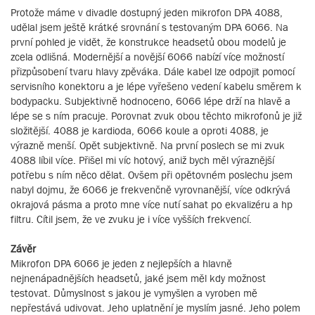
Protože máme v divadle dostupný jeden mikrofon DPA 4088,
udělal jsem ještě krátké srovnání s testovaným DPA 6066. Na
první pohled je vidět, že konstrukce headsetů obou modelů je
zcela odlišná. Modernější a novější 6066 nabízí více možností
přizpůsobení tvaru hlavy zpěváka. Dále kabel lze odpojit pomocí
servisního konektoru a je lépe vyřešeno vedení kabelu směrem k
bodypacku. Subjektivně hodnoceno, 6066 lépe drží na hlavě a
lépe se s ním pracuje. Porovnat zvuk obou těchto mikrofonů je již
složitější. 4088 je kardioda, 6066 koule a oproti 4088, je
výrazně menší. Opět subjektivně. Na první poslech se mi zvuk
4088 líbil více. Přišel mi víc hotový, aniž bych měl výraznější
potřebu s ním něco dělat. Ovšem při opětovném poslechu jsem
nabyl dojmu, že 6066 je frekvenčně vyrovnanější, více odkrývá
okrajová pásma a proto mne více nutí sahat po ekvalizéru a hp
filtru. Cítil jsem, že ve zvuku je i více vyšších frekvencí.
Závěr
Mikrofon DPA 6066 je jeden z nejlepších a hlavně
nejnenápadnějších headsetů, jaké jsem měl kdy možnost
testovat. Důmyslnost s jakou je vymyšlen a vyroben mě
nepřestává udivovat. Jeho uplatnění je myslím jasné. Jeho polem