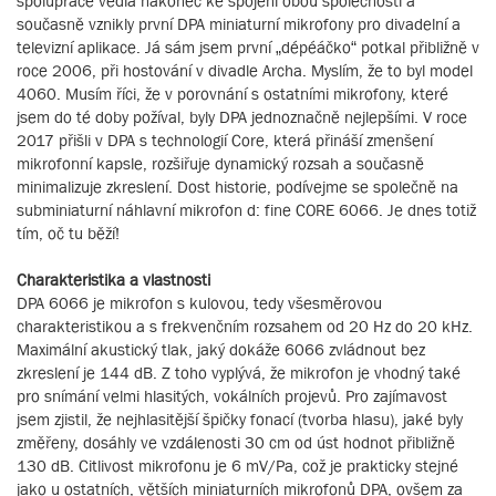
spolupráce vedla nakonec ke spojení obou společností a
současně vznikly první DPA miniaturní mikrofony pro divadelní a
televizní aplikace. Já sám jsem první „dépéáčko“ potkal přibližně v
roce 2006, při hostování v divadle Archa. Myslím, že to byl model
4060. Musím říci, že v porovnání s ostatními mikrofony, které
jsem do té doby požíval, byly DPA jednoznačně nejlepšími. V roce
2017 přišli v DPA s technologií Core, která přináší zmenšení
mikrofonní kapsle, rozšiřuje dynamický rozsah a současně
minimalizuje zkreslení. Dost historie, podívejme se společně na
subminiaturní náhlavní mikrofon d: fine CORE 6066. Je dnes totiž
tím, oč tu běží!
Charakteristika a vlastnosti
DPA 6066 je mikrofon s kulovou, tedy všesměrovou
charakteristikou a s frekvenčním rozsahem od 20 Hz do 20 kHz.
Maximální akustický tlak, jaký dokáže 6066 zvládnout bez
zkreslení je 144 dB. Z toho vyplývá, že mikrofon je vhodný také
pro snímání velmi hlasitých, vokálních projevů. Pro zajímavost
jsem zjistil, že nejhlasitější špičky fonací (tvorba hlasu), jaké byly
změřeny, dosáhly ve vzdálenosti 30 cm od úst hodnot přibližně
130 dB. Citlivost mikrofonu je 6 mV/Pa, což je prakticky stejné
jako u ostatních, větších miniaturních mikrofonů DPA, ovšem za