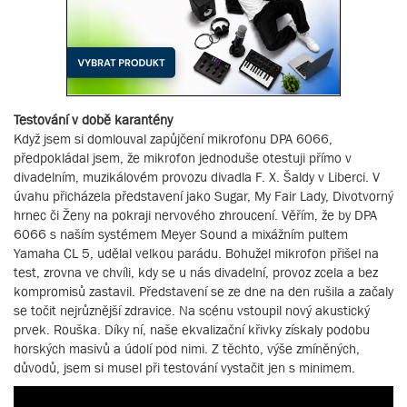
Testování v době karantény
Když jsem si domlouval zapůjčení mikrofonu DPA 6066,
předpokládal jsem, že mikrofon jednoduše otestuji přímo v
divadelním, muzikálovém provozu divadla F. X. Šaldy v Liberci. V
úvahu přicházela představení jako Sugar, My Fair Lady, Divotvorný
hrnec či Ženy na pokraji nervového zhroucení. Věřím, že by DPA
6066 s naším systémem Meyer Sound a mixážním pultem
Yamaha CL 5, udělal velkou parádu. Bohužel mikrofon přišel na
test, zrovna ve chvíli, kdy se u nás divadelní, provoz zcela a bez
kompromisů zastavil. Představení se ze dne na den rušila a začaly
se točit nejrůznější zdravice. Na scénu vstoupil nový akustický
prvek. Rouška. Díky ní, naše ekvalizační křivky získaly podobu
horských masivů a údolí pod nimi. Z těchto, výše zmíněných,
důvodů, jsem si musel při testování vystačit jen s minimem.