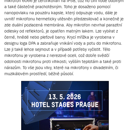
mikrofon 6066 je certifikován na IP58, což ho činí vodě odolným
a také částečně prachotěsným. Toho je dosaženo pomocí
nanopovlaku na pouzdru kapsle, který odpuzuje vodu, dále je
uvnitř mikrofonu hermeticky utěsněn předzesilovač a konečně je
zde duální pozlacená membrána. Aby mikrofon nevrhal parazitní
odlesky od reflektorů, je opatřen matným lakem. Lze vybírat z
černé, hnědé nebo pleťové barvy. Krycí mřížka je vyrobena v
designu loga DPA a zabraňuje vnikání vody a potu do mikrofonu.
Lze ji také lehce sejmout a v případě potřeby vyčistit. Tělo
mikrofonu je vyrobena z nerezové oceli, což dobře svědčí
odolnosti mikrofonu proti vlhkosti, vyšším teplotám a také proti
nárazům. To vše jsou vlivy, které na mikrofony v divadelním, či
muzikálovém prostředí, běžně působí.