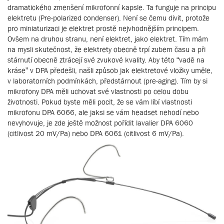
dramatického zmenšení mikrofonní kapsle. Ta funguje na principu
elektretu (Pre-polarized condenser). Není se čemu divit, protože
pro miniaturizaci je elektret prostě nejvhodnějším principem.
Ovšem na druhou stranu, není elektret, jako elektret. Tím mám
na mysli skutečnost, že elektrety obecně trpí zubem času a při
stárnutí obecně ztrácejí své zvukové kvality. Aby této “vadě na
kráse” v DPA předešli, našli způsob jak elektretové vložky uměle,
v laboratorních podmínkách, předstárnout (pre-aging). Tím by si
mikrofony DPA měli uchovat své vlastnosti po celou dobu
životnosti. Pokud byste měli pocit, že se vám líbí vlastnosti
mikrofonu DPA 6066, ale jaksi se vám headset nehodí nebo
nevyhovuje, je zde ještě možnost pořídit lavalier DPA 6060
(citlivost 20 mV/Pa) nebo DPA 6061 (citlivost 6 mV/Pa).