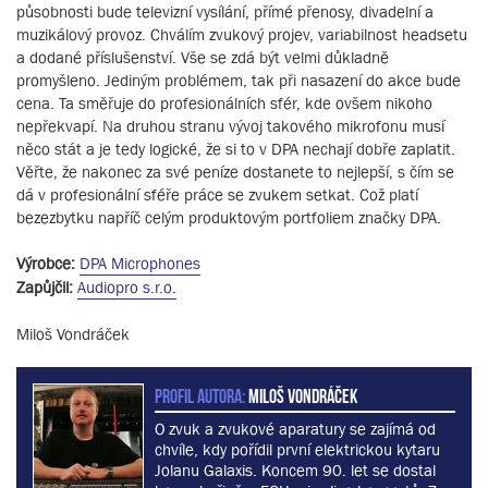
působnosti bude televizní vysílání, přímé přenosy, divadelní a
muzikálový provoz. Chválím zvukový projev, variabilnost headsetu
a dodané příslušenství. Vše se zdá být velmi důkladně
promyšleno. Jediným problémem, tak při nasazení do akce bude
cena. Ta směřuje do profesionálních sfér, kde ovšem nikoho
nepřekvapí. Na druhou stranu vývoj takového mikrofonu musí
něco stát a je tedy logické, že si to v DPA nechají dobře zaplatit.
Věřte, že nakonec za své peníze dostanete to nejlepší, s čím se
dá v profesionální sféře práce se zvukem setkat. Což platí
bezezbytku napříč celým produktovým portfoliem značky DPA.
Výrobce:
DPA Microphones
Zapůjčil:
Audiopro s.r.o.
Miloš Vondráček
PROFIL AUTORA:
Miloš Vondráček
O zvuk a zvukové aparatury se zajímá od
chvíle, kdy pořídil první elektrickou kytaru
Jolanu Galaxis. Koncem 90. let se dostal