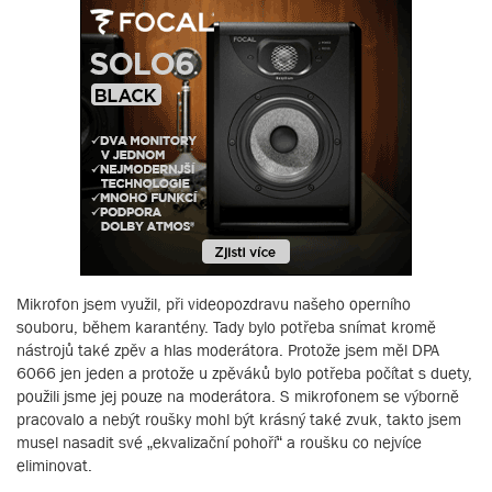
Mikrofon jsem využil, při videopozdravu našeho operního
souboru, během karantény. Tady bylo potřeba snímat kromě
nástrojů také zpěv a hlas moderátora. Protože jsem měl DPA
6066 jen jeden a protože u zpěváků bylo potřeba počítat s duety,
použili jsme jej pouze na moderátora. S mikrofonem se výborně
pracovalo a nebýt roušky mohl být krásný také zvuk, takto jsem
musel nasadit své „ekvalizační pohoří“ a roušku co nejvíce
eliminovat.