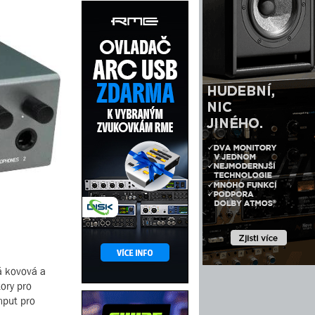
á kovová a
ory pro
nput pro