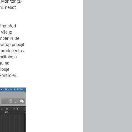
 Monitor (1-
ní, neboť
římo před
 vše je
ber i4 lze
vstup připojit
o producenta a
očítače a
ngu na
libuje
kontrolér.