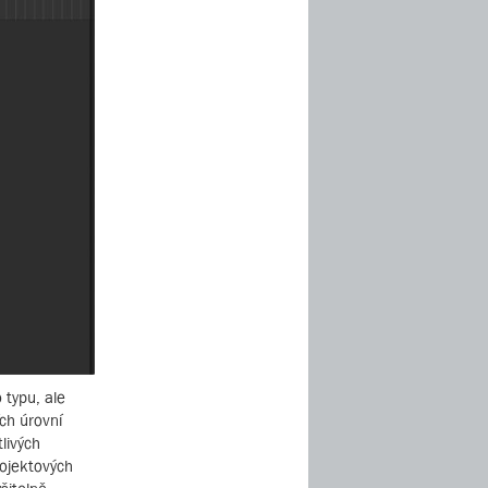
 typu, ale
ích úrovní
livých
ojektových