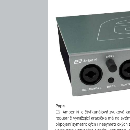
Popis
ESI Amber i4 je čtyřkanálová zvuková k
robustně vyhlížející krabička má na sv
připojení symetrických i nesymetrických 