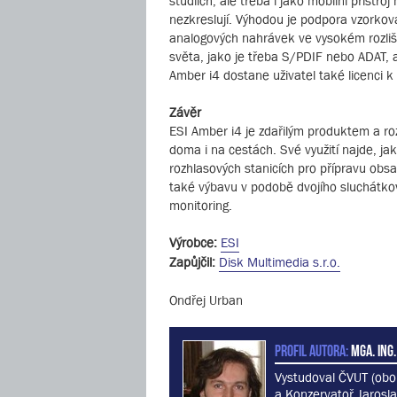
studiích, ale třeba i jako mobilní přístro
nezkreslují. Výhodou je podpora vzorkovac
analogových nahrávek ve vysokém rozlišen
světa, jako je třeba S/PDIF nebo ADAT, a
Amber i4 dostane uživatel také licenci k
Závěr
ESI Amber i4 je zdařilým produktem a roz
doma i na cestách. Své využití najde, ja
rozhlasových stanicích pro přípravu obsa
také výbavu v podobě dvojího sluchátkov
monitoring.
Výrobce:
ESI
Zapůjčil:
Disk Multimedia s.r.o.
Ondřej Urban
PROFIL AUTORA:
MgA. Ing.
Vystudoval ČVUT (obo
a Konzervatoř Jarosla