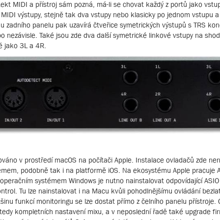
kt MIDI a přístroj sám pozná, má-li se chovat každý z portů jako vstup
MIDI výstupy, stejně tak dva vstupy nebo klasicky po jednom vstupu a
u zadního panelu pak uzavírá čtveřice symetrických výstupů s TRS kon
nebo nezávisle. Také jsou zde dva další symetrické linkové vstupy na sho
 jako 3L a 4R.
ováno v prostředí macOS na počítači Apple. Instalace ovladačů zde nen
témem, podobně tak i na platformě iOS. Na ekosystému Apple pracuje A
s operačním systémem Windows je nutno nainstalovat odpovídající AS
ontrol. Tu lze nainstalovat i na Macu kvůli pohodlnějšímu ovládání bezl
šinu funkcí monitoringu se lze dostat přímo z čelního panelu přístroje. 
tedy kompletních nastavení mixu, a v neposlední řadě také upgrade fi