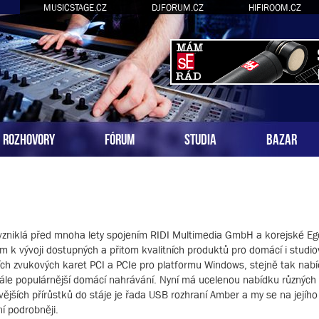
MUSICSTAGE.CZ
DJFORUM.CZ
HIFIROOM.CZ
ROZHOVORY
FÓRUM
STUDIA
BAZAR
vzniklá před mnoha lety spojením RIDI Multimedia GmbH a korejské E
m k vývoji dostupných a přitom kvalitních produktů pro domácí i studi
ích zvukových karet PCI a PCIe pro platformu Windows, stejně tak nab
stále populárnější domácí nahrávání. Nyní má ucelenou nabídku různých
ějších přírůstků do stáje je řada USB rozhraní Amber a my se na jejího
í podrobněji.