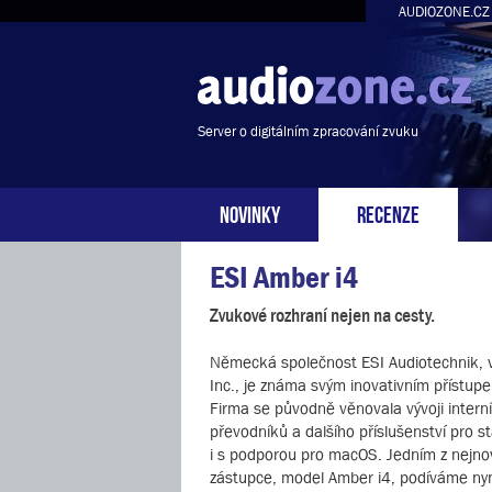
AUDIOZONE.CZ
Server o digitálním zpracování zvuku
NOVINKY
RECENZE
ESI Amber i4
Zvukové rozhraní nejen na cesty.
Německá společnost ESI Audiotechnik, 
Inc., je známa svým inovativním přístupe
Firma se původně věnovala vývoji intern
převodníků a dalšího příslušenství pro 
i s podporou pro macOS. Jedním z nejnov
zástupce, model Amber i4, podíváme nyn