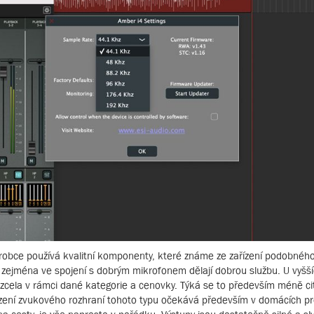
robce používá kvalitní komponenty, které známe ze zařízení podobného
ní, zejména ve spojení s dobrým mikrofonem dělají dobrou službu. U vyšš
 zcela v rámci dané kategorie a cenovky. Týká se to především méně cit
zení zvukového rozhraní tohoto typu očekává především v domácích pr