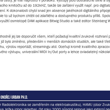
j na cesty, je vše naprosto v pořádku. Výstupy jsou dostatečně silné a sl
ího kmitočtu až do 192kHZ, takže lze zařízení využít např. pro digitali
í. K dokonalosti chybí snad jen absence jakéhokoli digitálního připoje
le to už bychom chtěli od zdařilého a dostupného produktu příliš. Spol
 využití osmistopé DAW aplikace Bitwig Studio a také editor Steinberg
hodně jej lze doporučit všem, kteří požadují kvalitní zvukové rozhraní 
k již bylo zmíněno, především v menších domácích studiích, ale také tře
hu, výrobu reportáží, streamingu atd. Oceňuji kromě kvalitního zpraco
ého výstupu, univerzální MIDI In/Out porty a lehce ovladatelný nízkola
 Ondřej Urban Ph.D.
r Radiolektronika se zaměřením na elektroakustiku), HAMU (obor Zvuk
va Ježka (obor skladba). Od roku 2000 působil nejprve jako externí p