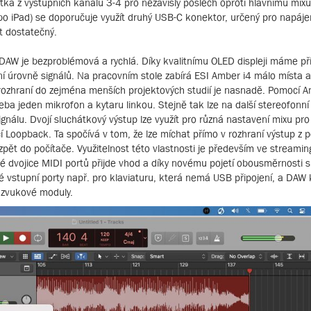
tka z výstupních kanálů 3-4 pro nezávislý poslech oproti hlavnímu mixu
ebo iPad) se doporučuje využít druhý USB-C konektor, určený pro napáje
t dostatečný.
v DAW je bezproblémová a rychlá. Díky kvalitnímu OLED displeji máme p
ní úrovně signálů. Na pracovním stole zabírá ESI Amber i4 málo místa a
ozhraní do zejména menších projektových studií je nasnadě. Pomocí Am
ba jeden mikrofon a kytaru linkou. Stejně tak lze na další stereofonní 
signálu. Dvojí sluchátkový výstup lze využít pro různá nastavení mixu pr
í Loopback. Ta spočívá v tom, že lze míchat přímo v rozhraní výstup z p
 zpět do počítače. Využitelnost této vlastnosti je především ve streami
aké dvojice MIDI portů přijde vhod a díky novému pojetí obousměrnosti s
slé vstupní porty např. pro klaviaturu, která nemá USB připojení, a DAW 
 zvukové moduly.