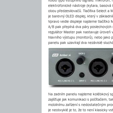
volbu typu vstupního signálu: mikrofon,
elektrofonické nástroje (kytara, basová
obou předzesilovačů. Tlačítka Select a M
je barevný OLED displej, který v základn
Vpravo vedle displeje najdeme tlačítko 
A/B pak přepíná dva páry poslechových m
regulátor Master pak nastavuje úroveň v
hlavního výstupu (monitorů), nebo jako 
panelu pak uzavírají dva nezávislé sluchá
Na zadním panelu najdeme kolébkový spín
zajišťuje jak komunikaci s počítačem, tak
mobilnímu zařízení s nedostatečným pro
je neobvyklé je to, že to není klasicky 