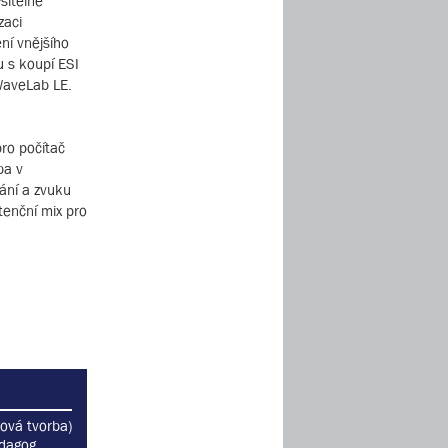
yšitelně
zaci
ní vnějšího
u s koupí ESI
 WaveLab LE.
pro počítač
ba v
vání a zvuku
tenční mix pro
ová tvorba)
edagog