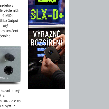
o
každého z
le vedle nich
tně MIDI.
čítko Output
ulatý
tedy umlčení
čelního
hlavní, který
ř. k
 DIN), ale co
 či výstup.