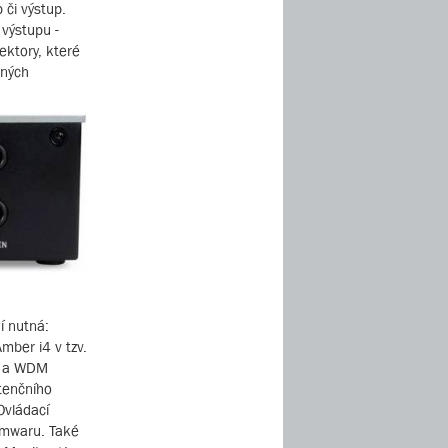
 či výstup.
 výstupu -
ektory, které
dných
í nutná:
mber i4 v tzv.
IO a WDM
atenčního
Ovládací
rmwaru. Také