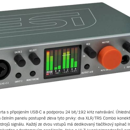
arta s připojením USB-C a podporou 24 bit/192 kHz nahrávání. Úhledn
ém čelním panelu postupně zleva tyto prvky: dva XLR/TRS Combo konekt
zdrojů signálu. Každý ze dvou vstupů má dedikovaný tlačítkový spínač I