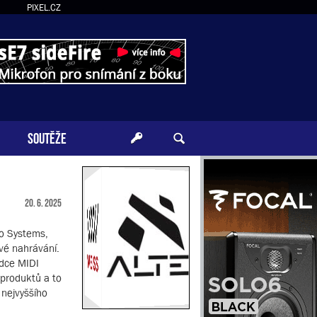
PIXEL.CZ
SOUTĚŽE
20. 6. 2025
go Systems,
ové nahrávání.
ídce MIDI
 produktů a to
 nejvyššího