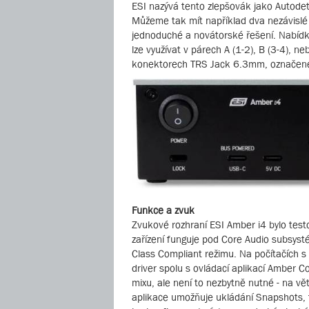
ESI nazývá tento zlepšovák jako Autodete
Můžeme tak mít například dva nezávislé 
jednoduché a novátorské řešení. Nabídk
lze využívat v párech A (1-2), B (3-4), 
konektorech TRS Jack 6.3mm, označené
Funkce a zvuk
Zvukové rozhraní ESI Amber i4 bylo test
zařízení funguje pod Core Audio subsys
Class Compliant režimu. Na počítačích 
driver spolu s ovládací aplikací Amber C
mixu, ale není to nezbytně nutné - na vět
aplikace umožňuje ukládání Snapshots, 