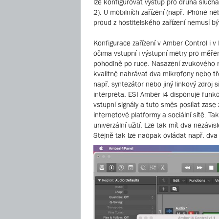
lze konfigurovat výstup pro druhá sluchá
2). U mobilních zařízení (např. iPhone n
proud z hostitelského zařízení nemusí bý
Konfigurace zařízení v Amber Control i 
očima vstupní i výstupní metry pro měře
pohodlně po ruce. Nasazení zvukového r
kvalitně nahrávat dva mikrofony nebo tře
např. syntezátor nebo jiný linkový zdroj 
interpreta. ESI Amber i4 disponuje funkc
vstupní signály a tuto směs posílat zase
internetové platformy a sociální sítě. T
univerzální užití. Lze tak mít dva nezávi
Stejně tak lze naopak ovládat např. dva