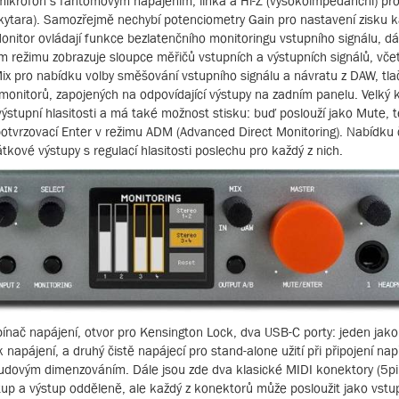
 mikrofon s fantomovým napájením, linka a Hi-Z (vysokoimpedanční) pr
 kytara). Samozřejmě nechybí potenciometry Gain pro nastavení zisku 
onitor ovládají funkce bezlatenčního monitoringu vstupního signálu, dá
ím režimu zobrazuje sloupce měřičů vstupních a výstupních signálů, vče
Mix pro nabídku volby směšování vstupního signálu a návratu z DAW, tla
onitorů, zapojených na odpovídající výstupy na zadním panelu. Velký k
ýstupní hlasitosti a má také možnost stisku: buď poslouží jako Mute, 
potvrzovací Enter v režimu ADM (Advanced Direct Monitoring). Nabídku 
tkové výstupy s regulací hlasitosti poslechu pro každý z nich.
ač napájení, otvor pro Kensington Lock, dva USB-C porty: jeden jako 
 napájení, a druhý čistě napájecí pro stand-alone užití při připojení nap
udovým dimenzováním. Dále jsou zde dva klasické MIDI konektory (5pin
vstup a výstup odděleně, ale každý z konektorů může posloužit jako vstup