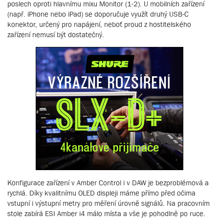
poslech oproti hlavnímu mixu Monitor (1-2). U mobilních zařízení
(např. iPhone nebo iPad) se doporučuje využít druhý USB-C
konektor, určený pro napájení, neboť proud z hostitelského
zařízení nemusí být dostatečný.
Konfigurace zařízení v Amber Control i v DAW je bezproblémová a
rychlá. Díky kvalitnímu OLED displeji máme přímo před očima
vstupní i výstupní metry pro měření úrovně signálů. Na pracovním
stole zabírá ESI Amber i4 málo místa a vše je pohodlně po ruce.