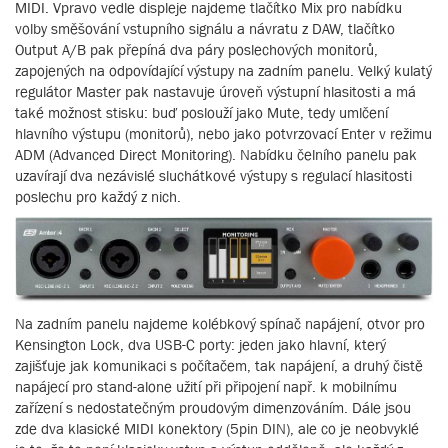
MIDI. Vpravo vedle displeje najdeme tlačítko Mix pro nabídku
volby směšování vstupního signálu a návratu z DAW, tlačítko
Output A/B pak přepíná dva páry poslechových monitorů,
zapojených na odpovídající výstupy na zadním panelu. Velký kulatý
regulátor Master pak nastavuje úroveň výstupní hlasitosti a má
také možnost stisku: buď poslouží jako Mute, tedy umlčení
hlavního výstupu (monitorů), nebo jako potvrzovací Enter v režimu
ADM (Advanced Direct Monitoring). Nabídku čelního panelu pak
uzavírají dva nezávislé sluchátkové výstupy s regulací hlasitosti
poslechu pro každý z nich.
Na zadním panelu najdeme kolébkový spínač napájení, otvor pro
Kensington Lock, dva USB-C porty: jeden jako hlavní, který
zajišťuje jak komunikaci s počítačem, tak napájení, a druhý čistě
napájecí pro stand-alone užití při připojení např. k mobilnímu
zařízení s nedostatečným proudovým dimenzováním. Dále jsou
zde dva klasické MIDI konektory (5pin DIN), ale co je neobvyklé