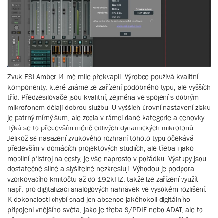
Zvuk ESI Amber i4 mě mile překvapil. Výrobce používá kvalitní
komponenty, které známe ze zařízení podobného typu, ale vyšších
tříd. Předzesilovače jsou kvalitní, zejména ve spojení s dobrým
mikrofonem dělají dobrou službu. U vyšších úrovní nastavení zisku
je patrný mírný šum, ale zcela v rámci dané kategorie a cenovky.
Týká se to především méně citlivých dynamických mikrofonů.
Jelikož se nasazení zvukového rozhraní tohoto typu očekává
především v domácích projektových studiích, ale třeba i jako
mobilní přístroj na cesty, je vše naprosto v pořádku. Výstupy jsou
dostatečně silné a slyšitelně nezkreslují. Výhodou je podpora
vzorkovacího kmitočtu až do 192kHZ, takže lze zařízení využít
např. pro digitalizaci analogových nahrávek ve vysokém rozlišení.
K dokonalosti chybí snad jen absence jakéhokoli digitálního
připojení vnějšího světa, jako je třeba S/PDIF nebo ADAT, ale to