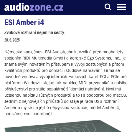
ESI Amber i4
Server o digitálním zpracování zvuku
Zvukové rozhraní nejen na cesty.
20. 6. 2025
Německá společnost ESI Audiotechnik, vzniklá před mnoha lety
spojením RIDI Multimedia GmbH a korejské Ego Systems, Inc., je
známa svým inovativním přístupem k vývoji dostupných a přitom
kvalitních produktů pro domácí i studiové nahrávání. Firma se
původně věnovala vývoji interních zvukových karet PCI a PCIe pro
platformu Windows, stejně tak nabídce MIDI převodníků a dalšího
příslušenství pro stále populárnější domácí nahrávání. Nyní má
ucelenou nabídku různých produktů a to i s podporou pro macOS.
Jedním z nejnovějších přírůstků do stáje je řada USB rozhraní
Amber a my se na jejího nejvyššího zástupce, model Amber i4,
podíváme nyní podrobněji.