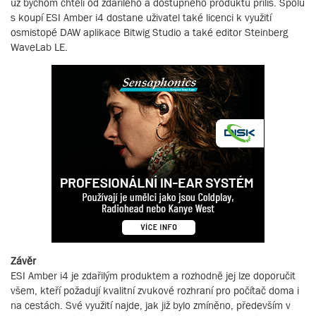
už bychom chtěli od zdařilého a dostupného produktu příliš. Spolu
s koupí ESI Amber i4 dostane uživatel také licenci k využití
osmistopé DAW aplikace Bitwig Studio a také editor Steinberg
WaveLab LE.
Závěr
ESI Amber i4 je zdařilým produktem a rozhodně jej lze doporučit
všem, kteří požadují kvalitní zvukové rozhraní pro počítač doma i
na cestách. Své využití najde, jak již bylo zmíněno, především v