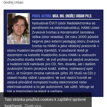
Ondřej Urban
PROFIL AUTORA:
MgA. Ing. Ondřej Urban Ph.D.
Vystudoval ČVUT (obor Radiolektronika se
zaměřením na elektroakustiku), HAMU (obor
Zvuková tvorba) a Konzervatoř Jaroslava
Ježka (obor skladba). Od roku 2000 působil
nejprve jako externí pedagog oboru Zvuková
tvorba na HAMU a jako vědecký pracovník v
oboru Hudební akustiky (tamtéž). V současné době je
docentem na katedře Hudebního zvuku HAMU a vedoucím
Zvukového studia HAMU. Ve své profesi se zabývá zvukovou
a hudební režií nahrávek pro CD, film, divadlo, ale i dalších
zvukových forem (zvuková koláž, znělka, rozhlasový spot
atd.). Je tvůrcem mnoha nahrávek (přes 35 titulů na CD) z
oblasti hudby vážné i populární. Ve své vlastní tvorbě se
zabývá převážně kompozicí hudby elektronické nebo
elektroakustické a to jak autonomní, tak užité. Věnuje se
hře a improvizaci na klavír a varhany.
Tato stránka používá cookies k zajištění správné
funkčnosti.
Zjistit více