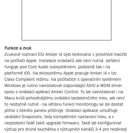
Funkce a zvuk
Zvukové rozhraní ESI Amber i4 bylo testováno v prostředí macOS
na počítači Apple. Instalace ovladačů zde není nutná: zařízení
funguje pod Core Audio subsystémem, podobně tak i na
platformě iOS. Na ekosystému Apple pracuje Amber i4 v tzv.
Class Compliant režimu. Na počítačích s operačním systémem
Windows je nutno nainstalovat odpovídající ASIO a WDM driver
spolu s ovládací aplikací Amber Control. Tu lze nainstalovat i na
Macu kvůli pohodlnějšímu ovládání bezlatenčního mixu, ale není
to nezbytně nutné - na většinu funkcí monitoringu se lze dostat
přímo z čelního panelu přístroje. Ovládací aplikace umožňuje
ukládání Snapshots, tedy kompletních nastavení mixu, a v
neposlední řadě také upgrade firmwaru. Také lze konfigurovat
výstup pro druhá sluchátka z výstupních kanálů 3-4 pro nezávislý