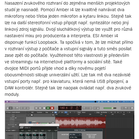
Nasazení zvukového rozhraní do zejména menších projektových
studií je nasnadě. Pomocí Amber i4 lze kvalitně nahrávat dva
mikrofony nebo třeba jeden mikrofon a kytaru linkou. Stejně tak
lze na další stereofonní vstup připojit např. syntezátor nebo jiný
linkový zdroj signálu. Dvojí sluchátkový výstup lze využít pro různá
nastavení mixu pro producenta a interpreta. ESI Amber i4
disponuje funkcí Loopback. Ta spočívá v tom, že lze míchat přímo
v rozhraní výstup z počítače a vstupní signály a tuto směs posílat
zase zpět do počítače. Využitelnost této vlastnosti je především
ve streamingu na internetové platformy a sociální sítě. Také
dvojice MIDI portů přijde vhod a díky novému pojetí
obousměrnosti slibuje univerzální užití. Lze tak mít dva nezávislé
vstupní porty např. pro klaviaturu, která nemá USB připojení, a
DAW kontrolér. Stejně tak lze naopak ovládat např. dva zvukové
moduly.