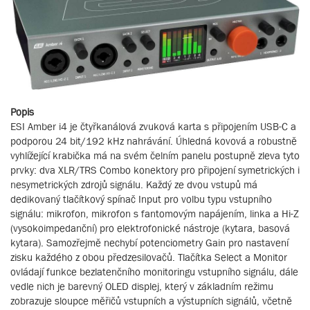
Popis
ESI Amber i4 je čtyřkanálová zvuková karta s připojením USB-C a
podporou 24 bit/192 kHz nahrávání. Úhledná kovová a robustně
vyhlížející krabička má na svém čelním panelu postupně zleva tyto
prvky: dva XLR/TRS Combo konektory pro připojení symetrických i
nesymetrických zdrojů signálu. Každý ze dvou vstupů má
dedikovaný tlačítkový spínač Input pro volbu typu vstupního
signálu: mikrofon, mikrofon s fantomovým napájením, linka a Hi-Z
(vysokoimpedanční) pro elektrofonické nástroje (kytara, basová
kytara). Samozřejmě nechybí potenciometry Gain pro nastavení
zisku každého z obou předzesilovačů. Tlačítka Select a Monitor
ovládají funkce bezlatenčního monitoringu vstupního signálu, dále
vedle nich je barevný OLED displej, který v základním režimu
zobrazuje sloupce měřičů vstupních a výstupních signálů, včetně