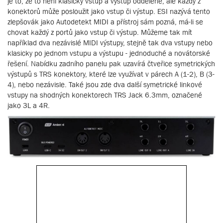
je to, že to není klasicky vstup a výstup odděleně, ale každý z
konektorů může posloužit jako vstup či výstup. ESI nazývá tento
zlepšovák jako Autodetekt MIDI a přístroj sám pozná, má-li se
chovat každý z portů jako vstup či výstup. Můžeme tak mít
například dva nezávislé MIDI výstupy, stejně tak dva vstupy nebo
klasicky po jednom vstupu a výstupu - jednoduché a novátorské
řešení. Nabídku zadního panelu pak uzavírá čtveřice symetrických
výstupů s TRS konektory, které lze využívat v párech A (1-2), B (3-
4), nebo nezávisle. Také jsou zde dva další symetrické linkové
vstupy na shodných konektorech TRS Jack 6.3mm, označené
jako 3L a 4R.