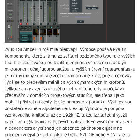
Zvuk ESI Amber i4 mě mile překvapil. Výrobce používá kvalitní
komponenty, které známe ze zařízení podobného typu, ale vyšších
tříd. Předzesilovače jsou kvalitní, zejména ve spojení s dobrým
mikrofonem dělají dobrou službu. U vyšších úrovní nastavení zisku
je patrný mírný šum, ale zcela v rámci dané kategorie a cenovky.
Týká se to především méně citlivých dynamických mikrofonů.
Jelikož se nasazení zvukového rozhraní tohoto typu očekává
především v domácích projektových studiích, ale třeba i jako
mobilní přístroj na cesty, je vše naprosto v pořádku. Výstupy jsou
dostatečně silné a slyšitelně nezkreslují. Výhodou je podpora
vzorkovacího kmitočtu až do 192kHZ, takže lze zařízení využít
např. pro digitalizaci analogových nahrávek ve vysokém rozlišení.
K dokonalosti chybí snad jen absence jakéhokoli digitálního
připojení vnějšího světa, jako je třeba S/PDIF nebo ADAT, ale to