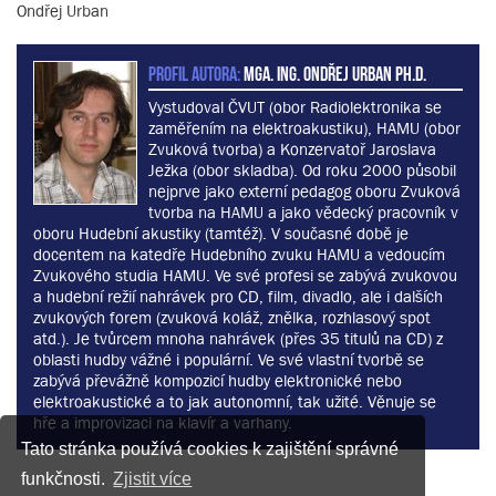
Ondřej Urban
PROFIL AUTORA:
MgA. Ing. Ondřej Urban Ph.D.
Vystudoval ČVUT (obor Radiolektronika se
zaměřením na elektroakustiku), HAMU (obor
Zvuková tvorba) a Konzervatoř Jaroslava
Ježka (obor skladba). Od roku 2000 působil
nejprve jako externí pedagog oboru Zvuková
tvorba na HAMU a jako vědecký pracovník v
oboru Hudební akustiky (tamtéž). V současné době je
docentem na katedře Hudebního zvuku HAMU a vedoucím
Zvukového studia HAMU. Ve své profesi se zabývá zvukovou
a hudební režií nahrávek pro CD, film, divadlo, ale i dalších
zvukových forem (zvuková koláž, znělka, rozhlasový spot
atd.). Je tvůrcem mnoha nahrávek (přes 35 titulů na CD) z
oblasti hudby vážné i populární. Ve své vlastní tvorbě se
zabývá převážně kompozicí hudby elektronické nebo
elektroakustické a to jak autonomní, tak užité. Věnuje se
hře a improvizaci na klavír a varhany.
Tato stránka používá cookies k zajištění správné
funkčnosti.
Zjistit více