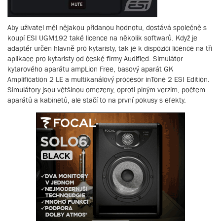
Aby uživatel měl nějakou přidanou hodnotu, dostává společně s
koupí ESI UGM192 také licence na několik softwarů. Když je
adaptér určen hlavně pro kytaristy, tak je k dispozici licence na tři
aplikace pro kytaristy od české firmy Audified. Simulátor
kytarového aparátu ampLion Free, basový aparát GK
Amplification 2 LE a multikanálový procesor inTone 2 ESI Edition.
Simulátory jsou většinou omezeny, oproti plným verzím, počtem
aparátů a kabinetů, ale stačí to na první pokusy s efekty.