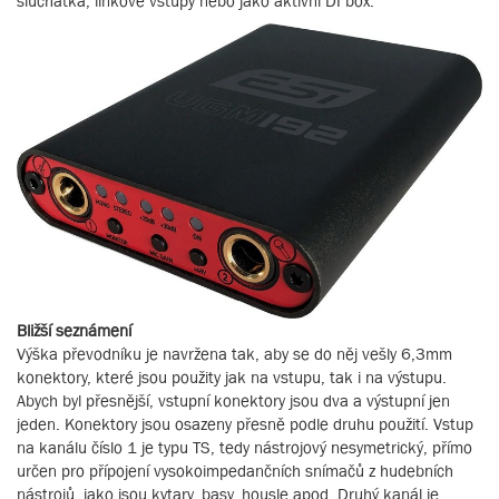
sluchátka, linkové vstupy nebo jako aktivní DI box.
Bližší seznámení
Výška převodníku je navržena tak, aby se do něj vešly 6,3mm
konektory, které jsou použity jak na vstupu, tak i na výstupu.
Abych byl přesnější, vstupní konektory jsou dva a výstupní jen
jeden. Konektory jsou osazeny přesně podle druhu použití. Vstup
na kanálu číslo 1 je typu TS, tedy nástrojový nesymetrický, přímo
určen pro přípojení vysokoimpedančních snímačů z hudebních
nástrojů, jako jsou kytary, basy, housle apod. Druhý kanál je