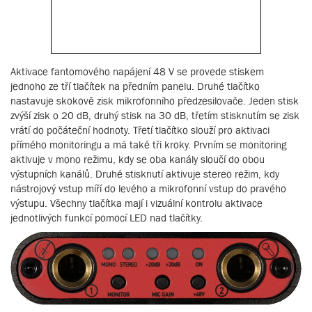
Aktivace fantomového napájení 48 V se provede stiskem
jednoho ze tří tlačítek na předním panelu. Druhé tlačítko
nastavuje skokově zisk mikrofonního předzesilovače. Jeden stisk
zvýší zisk o 20 dB, druhý stisk na 30 dB, třetím stisknutím se zisk
vrátí do počáteční hodnoty. Třetí tlačítko slouží pro aktivaci
přímého monitoringu a má také tři kroky. Prvním se monitoring
aktivuje v mono režimu, kdy se oba kanály sloučí do obou
výstupních kanálů. Druhé stisknutí aktivuje stereo režim, kdy
nástrojový vstup míří do levého a mikrofonní vstup do pravého
výstupu. Všechny tlačítka mají i vizuální kontrolu aktivace
jednotlivých funkcí pomocí LED nad tlačítky.