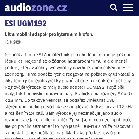
ESI UGM192
Server o digitálním zpracování zvuku
Ultra mobilní adaptér pro kytaru a mikrofon.
16. 9. 2020
Německá firma ESI Audiotechnik je na hudebním trhu již pěknou
řádku let. Nejedná se o žádnou nadnárodní firmu, ale o menší
podnik, který všechny své výrobky navrhuje v německém městě
Leonberg. Firma dokáže rychle reagovat na požadavky uživatelů a
díky tomu jsou jejich výrobky přizpůsobené na konkrétní potřeby.
Nejnovější výrobek je malý audio adaptér UGM192. Když píši
malý, tak tím myslím opravdu malý. Krabička má rozměry 87 x 67
x 18 mm. Do takové velikosti se podařilo vměstnat USB
stereofonní audio převodník se samplovací frekvencí až 192 kHz
a rozlišením 24 bitů. Sám výrobce jej neoznačuje jako audio
rozhraní, ale jako audio adaptér. Zprvu jsem moc nechápal proč,
ale po prvním seznámení to bylo jasné. UGM192 může pracovat i
samostatně bez počítače, například jako předzesilovač pro