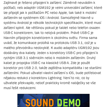
Zajímavě je řešeno připojení k zařízení. Záměrně neuvádím k
počítači, neb adaptér UGM192 je velmi univerzální zařízení, které
lze připojit jak k počítačům PC nebo Apple, tak také k mobilní
zařízením se systémem iOS i Android. Samozřejmě hlavně u
systému Android je několik technických specifikacím, které musí
zařízení splnit. Ale většinou pokud je tablet nebo telefon osazen
USB-C konektorem, tak to nebývá problém. Právě USB-C je
hlavním přípojným konektorem k okolnímu světu. Firma sama
uvádí, že komunikace probíhá na protokolu USB 3.1, což je u
malého převodníku neobvyklé. K audio adaptéru UGM192 jsou
dodávány dva kabely. Jeden s konektory USB-C pro připojení k
rychlým USB 3.1 sběrnicím nebo k mobilním zařízením. Druhý
kabel je propojka USB-C na klasické USB-A. Zde je použit
konektor pro USB 2.0, takže zajištěna kompatibilita i se staršími
zařízeními. Pokud uživatel vlastní zařízení s iOS, bude potřebovat
nějakou redukci z konektoru Lightning. Není to nic, co by
uživatele překvapilo, neboť prakticky kromě nabíječky se vše
musí řešit redukcemi.