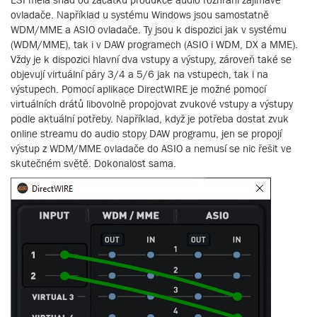
ovladače. Například u systému Windows jsou samostatně
WDM/MME a ASIO ovladače. Ty jsou k dispozici jak v systému
(WDM/MME), tak i v DAW programech (ASIO i WDM, DX a MME).
Vždy je k dispozici hlavní dva vstupy a výstupy, zároveň také se
objevují virtuální páry 3/4 a 5/6 jak na vstupech, tak i na
výstupech. Pomocí aplikace DirectWIRE je možné pomocí
virtuálních drátů libovolně propojovat zvukové vstupy a výstupy
podle aktuální potřeby. Například, když je potřeba dostat zvuk
online streamu do audio stopy DAW programu, jen se propojí
výstup z WDM/MME ovladače do ASIO a nemusí se nic řešit ve
skutečném světě. Dokonalost sama.