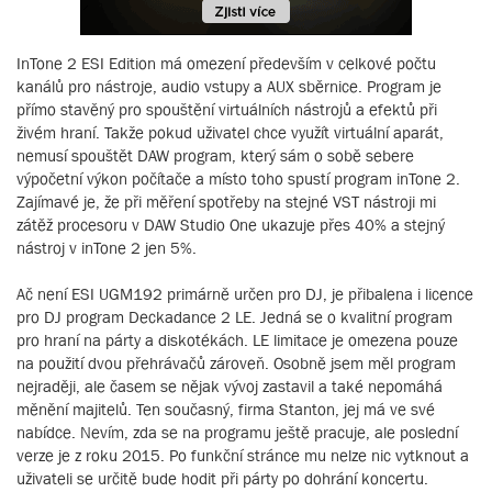
InTone 2 ESI Edition má omezení především v celkové počtu
kanálů pro nástroje, audio vstupy a AUX sběrnice. Program je
přímo stavěný pro spouštění virtuálních nástrojů a efektů při
živém hraní. Takže pokud uživatel chce využít virtuální aparát,
nemusí spouštět DAW program, který sám o sobě sebere
výpočetní výkon počítače a místo toho spustí program inTone 2.
Zajímavé je, že při měření spotřeby na stejné VST nástroji mi
zátěž procesoru v DAW Studio One ukazuje přes 40% a stejný
nástroj v inTone 2 jen 5%.
Ač není ESI UGM192 primárně určen pro DJ, je přibalena i licence
pro DJ program Deckadance 2 LE. Jedná se o kvalitní program
pro hraní na párty a diskotékách. LE limitace je omezena pouze
na použití dvou přehrávačů zároveň. Osobně jsem měl program
nejraději, ale časem se nějak vývoj zastavil a také nepomáhá
měnění majitelů. Ten současný, firma Stanton, jej má ve své
nabídce. Nevím, zda se na programu ještě pracuje, ale poslední
verze je z roku 2015. Po funkční stránce mu nelze nic vytknout a
uživateli se určitě bude hodit při párty po dohrání koncertu.