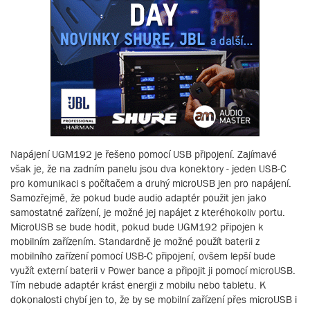
Napájení UGM192 je řešeno pomocí USB připojení. Zajímavé
však je, že na zadním panelu jsou dva konektory - jeden USB-C
pro komunikaci s počítačem a druhý microUSB jen pro napájení.
Samozřejmě, že pokud bude audio adaptér použit jen jako
samostatné zařízení, je možné jej napájet z kteréhokoliv portu.
MicroUSB se bude hodit, pokud bude UGM192 připojen k
mobilním zařízením. Standardně je možné použít baterii z
mobilního zařízení pomocí USB-C připojení, ovšem lepší bude
využít externí baterii v Power bance a připojit ji pomocí microUSB.
Tím nebude adaptér krást energii z mobilu nebo tabletu. K
dokonalosti chybí jen to, že by se mobilní zařízení přes microUSB i