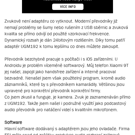
Zvukově není adaptéru co vytknout. Moderní převodníky již
nemají problémy se šumy nebo rušením z USB sběrnic a zvuková
kvalita se přímo odvíjí od použité vzorkovací frekvence.
Dynamický rozsah je dán 24bitovým rozlišením. Díky tomu patří
adaptér UGM192 k tomu lepšímu co dnes můžete zakoupit.
Převodník bezchybně pracuje s počítači i s iOS zařízeními. U
Androidu je problém víceméně softwarový. Můj telefon Xiaomi 9T
jej našel, zapojil jako handsfree zařízení a interně pracoval
bezvadně. Nenašel jsem však použitelný program, kromě audio
záznamníků, které by s převodníkem kamarádily. Většinou jsou
upravené pro konkrétní převodník konkrétní firmy.
Co jsem zkusil a funguje, je kamera. Zvuk je zaznamenáván přímo
z UGM192. Takže jsem našel i podružné využití jako podcastový
audio převodník pro natáčení videí s kvalitním mikrofonem.
Software
Hlavní software dodávaný s adaptérem jsou jeho ovladače. Firma
ESI měla snad od začátku produkce audio rozhraní zajímavé