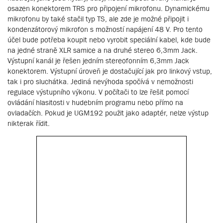
osazen konektorem TRS pro připojení mikrofonu. Dynamickému
mikrofonu by také stačil typ TS, ale zde je možné připojit i
kondenzátorový mikrofon s možností napájení 48 V. Pro tento
účel bude potřeba koupit nebo vyrobit speciální kabel, kde bude
na jedné straně XLR samice a na druhé stereo 6,3mm Jack.
Výstupní kanál je řešen jedním stereofonním 6,3mm Jack
konektorem. Výstupní úroveň je dostačující jak pro linkový vstup,
tak i pro sluchátka. Jediná nevýhoda spočívá v nemožnosti
regulace výstupního výkonu. V počítači to lze řešit pomocí
ovládání hlasitosti v hudebním programu nebo přímo na
ovladačích. Pokud je UGM192 použit jako adaptér, nelze výstup
nikterak řídit.