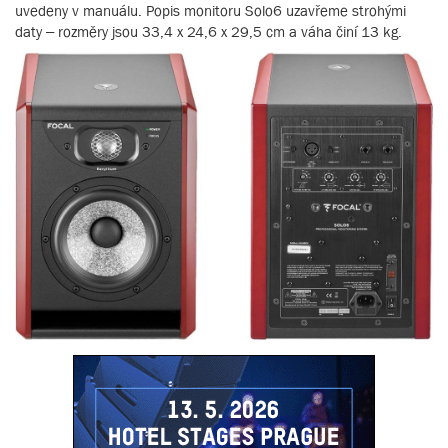
uvedeny v manuálu. Popis monitoru Solo6 uzavřeme strohými
daty – rozměry jsou 33,4 x 24,6 x 29,5 cm a váha činí 13 kg.