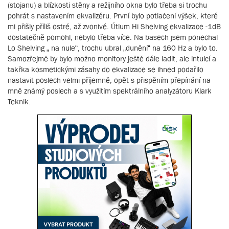
(stojanu) a blízkosti stěny a režijního okna bylo třeba si trochu
pohrát s nastavením ekvalizéru. První bylo potlačení výšek, které
mi přišly příliš ostré, až zvonivé. Útlum Hi Shelving ekvalizace -1dB
dostatečně pomohl, nebylo třeba více. Na basech jsem ponechal
Lo Shelving „ na nule“, trochu ubral „dunění“ na 160 Hz a bylo to.
Samozřejmě by bylo možno monitory ještě dále ladit, ale intuicí a
takřka kosmetickými zásahy do ekvalizace se ihned podařilo
nastavit poslech velmi příjemně, opět s přispěním přepínání na
mně známý poslech a s využitím spektrálního analyzátoru Klark
Teknik.