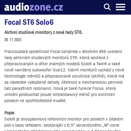
Focal ST6 Solo6
Server o digitálním zpracování zvuku
Aktivní studiové monitory z nové řady ST6.
28. 11. 2022
Francouzská společnost Focal oznámila v letošním létě uvedení
řady aktivních studiových monitorů ST6, která sestává z
přepracovaných a dříve známých modelů Solo6 a Twin6 a také
nově navržený subwoofer Sub12. Návrh monitorů vychází z nové
technologie měničů a přepracované ozvučnice (skříně), která má
za následek vylepšené detaily, čitelnost a mechanickou pevnost
bez parazitních rezonancí. Nová je také funkce Focus, která
umožní poslouchat pouze středobasový měnič pro kontrolní
poslech ve spotřebitelské kvalitě.
Popis
Solo6 je dvoupásmový referenční monitor pro poslech v blízkém
poli s bass reflexem, sestávající z 6,5“ sendvičového „W“-cone