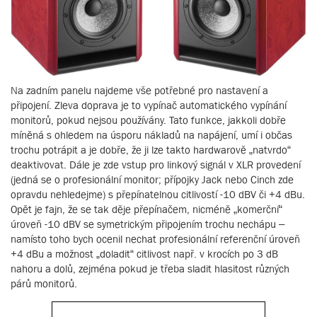
Na zadním panelu najdeme vše potřebné pro nastavení a
připojení. Zleva doprava je to vypínač automatického vypínání
monitorů, pokud nejsou používány. Tato funkce, jakkoli dobře
míněná s ohledem na úsporu nákladů na napájení, umí i občas
trochu potrápit a je dobře, že ji lze takto hardwarově „natvrdo“
deaktivovat. Dále je zde vstup pro linkový signál v XLR provedení
(jedná se o profesionální monitor; přípojky Jack nebo Cinch zde
opravdu nehledejme) s přepínatelnou citlivostí -10 dBV či +4 dBu.
Opět je fajn, že se tak děje přepínačem, nicméně „komerční“
úroveň -10 dBV se symetrickým připojením trochu nechápu –
namísto toho bych ocenil nechat profesionální referenční úroveň
+4 dBu a možnost „doladit“ citlivost např. v krocích po 3 dB
nahoru a dolů, zejména pokud je třeba sladit hlasitost různých
párů monitorů.