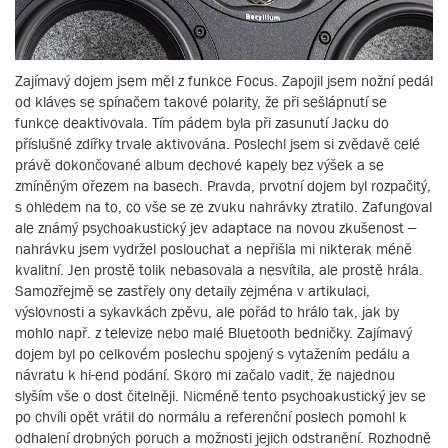
Zajímavý dojem jsem měl z funkce Focus. Zapojil jsem nožní pedál
od kláves se spínačem takové polarity, že při sešlápnutí se
funkce deaktivovala. Tím pádem byla při zasunutí Jacku do
příslušné zdířky trvale aktivována. Poslechl jsem si zvědavě celé
právě dokončované album dechové kapely bez výšek a se
zmíněným ořezem na basech. Pravda, prvotní dojem byl rozpačitý,
s ohledem na to, co vše se ze zvuku nahrávky ztratilo. Zafungoval
ale známý psychoakustický jev adaptace na novou zkušenost –
nahrávku jsem vydržel poslouchat a nepřišla mi nikterak méně
kvalitní. Jen prostě tolik nebasovala a nesvítila, ale prostě hrála.
Samozřejmě se zastřely ony detaily zejména v artikulaci,
výslovnosti a sykavkách zpěvu, ale pořád to hrálo tak, jak by
mohlo např. z televize nebo malé Bluetooth bedničky. Zajímavý
dojem byl po celkovém poslechu spojený s vytažením pedálu a
návratu k hi-end podání. Skoro mi začalo vadit, že najednou
slyším vše o dost čitelněji. Nicméně tento psychoakustický jev se
po chvíli opět vrátil do normálu a referenční poslech pomohl k
odhalení drobných poruch a možnosti jejich odstranění. Rozhodně