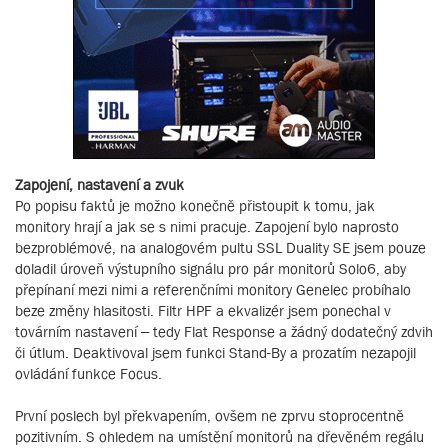
Zapojení, nastavení a zvuk
Po popisu faktů je možno konečně přistoupit k tomu, jak
monitory hrají a jak se s nimi pracuje. Zapojení bylo naprosto
bezproblémové, na analogovém pultu SSL Duality SE jsem pouze
doladil úroveň výstupního signálu pro pár monitorů Solo6, aby
přepínaní mezi nimi a referenčními monitory Genelec probíhalo
beze změny hlasitosti. Filtr HPF a ekvalizér jsem ponechal v
továrním nastavení – tedy Flat Response a žádný dodatečný zdvih
či útlum. Deaktivoval jsem funkci Stand-By a prozatím nezapojil
ovládání funkce Focus.
První poslech byl překvapením, ovšem ne zprvu stoprocentně
pozitivním. S ohledem na umístění monitorů na dřevěném regálu