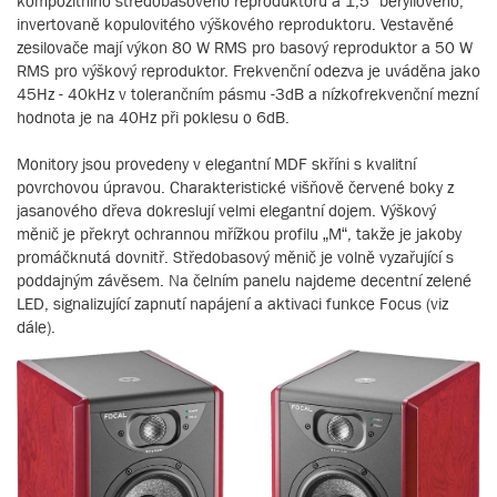
kompozitního středobasového reproduktoru a 1,5“ beryliového,
invertovaně kopulovitého výškového reproduktoru. Vestavěné
zesilovače mají výkon 80 W RMS pro basový reproduktor a 50 W
RMS pro výškový reproduktor. Frekvenční odezva je uváděna jako
45Hz - 40kHz v tolerančním pásmu -3dB a nízkofrekvenční mezní
hodnota je na 40Hz při poklesu o 6dB.
Monitory jsou provedeny v elegantní MDF skříni s kvalitní
povrchovou úpravou. Charakteristické višňově červené boky z
jasanového dřeva dokreslují velmi elegantní dojem. Výškový
měnič je překryt ochrannou mřížkou profilu „M“, takže je jakoby
promáčknutá dovnitř. Středobasový měnič je volně vyzařující s
poddajným závěsem. Na čelním panelu najdeme decentní zelené
LED, signalizující zapnutí napájení a aktivaci funkce Focus (viz
dále).