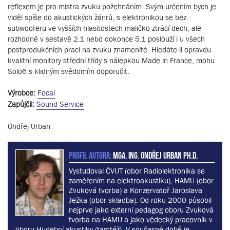
reflexem je pro mistra zvuku požehnáním. Svým určením bych je
viděl spíše do akustických žánrů, s elektronikou se bez
subwooferu ve vyšších hlasitostech maličko ztrácí dech, ale
rozhodně v sestavě 2.1 nebo dokonce 5.1 poslouží i u všech
postprodukčních prací na zvuku znamenitě. Hledáte-li opravdu
kvalitní monitory střední třídy s nálepkou Made in France, mohu
Solo6 s klidným svědomím doporučit.
Výrobce:
Focal
Zapůjčil:
Sound Service
Ondřej Urban
PROFIL AUTORA:
MgA. Ing. Ondřej Urban Ph.D.
Vystudoval ČVUT (obor Radiolektronika se
zaměřením na elektroakustiku), HAMU (obor
Zvuková tvorba) a Konzervatoř Jaroslava
Ježka (obor skladba). Od roku 2000 působil
nejprve jako externí pedagog oboru Zvuková
tvorba na HAMU a jako vědecký pracovník v
oboru Hudební akustiky (tamtéž). V současné době je