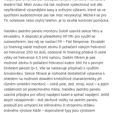
lineární fází. Mistr zvuku má tak možnost vyslechnout své dílo
nepřikrášlené výraznějšími basy a svítivými výškami, které se ve
spotřební audiotechnice zas tak moc nevyskytují. Míchá-li se pro
TV, notebook nebo chytrý telefon, je to skvělá kontrolní pomůcka.
Nabídku zadního panelu monitoru Solo6 uzavírá sekce filtru a
ekvalizéru. K dispozici je přeladitelný HP filtr pro využití se
subwooferem, bez něj se nastaví FR – Flat Response. Ekvalizér
Lo Shelving nabízí možnost zdvihu či potlačení nízkých frekvencí
od frekvence 250 Hz dolů, obdobně Hi Shelving přidává či ubírá
výšky od frekvence 4,5 kHz nahoru. Dalším filtrem je pak
možnost zdvihu či potlačení frekvencí kolem 160 Hz s pevným
činitelem jakosti Q=1. Vše se nastavuje přepínači s využitím
šroubováku. Sekce filtrace je rozhodně dostatečně vybavena s
ohledem na možnosti doladění kmitočtové charakteristiky při
různém umístění monitorů – volné pole, zeď, strop, kout – a jejich
vzdálenosti od poslechového místa. Nabídku zadního panelu
uzavírá přípojka pro síťový napájecí kabel a spínač napájení. Ještě
abych nezapomněl – dvě závitové vložky na zadním panelu
poslouží pro uchycení ke stěnovému či stropnímu držáku
známého výrobce K&M – doporučené typy jsou výrobcem