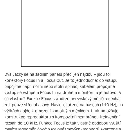
Dva Jacky se na zadním panelu přeci jen najdou – jsou to
konektory Focus In a Focus Out. Je to jednoduché: do vstupu
připojíme např. nožní nebo stolní spínač, kabelem propojíme
výstup se vstupem Focus In na druhém monitoru a je hotovo. A
co vlastně? Funkce Focus vyřadí ze hry výškový měnič a nechá
znít pouze středobasový. Navíc jej ořízne na basech (110 Hz), na
výškách dojde k omezení samotným měničem. I tak umožňuje
konstrukce reproduktoru s kompozitní membránou frekvenční
rozsah do 10 kHz. Funkce Focus je tak vlastně obdobou využití
malých jednoměničových (celopásmových) monitorů Avantone s