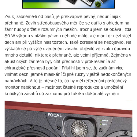
Zvuk, začneme-li od basů, je překvapivě pevný, neduní nijak
přehnaně. Zdvih středobasového měniče se dařilo s ohledem na
žánr hudby držet v rozumných mezích. Trochu jsem se obával, zda
80 W výkonu v nižším pásmu nebude málo, ale monitor neztrácel
dech ani při vyšších hlasitostech. Také zkreslení se neobjevilo. Na
výškách se po výše uvedeném zásahu objevilo ve zvuku opravdu
mnoho detailů, nikterak přehnaně, ale velmi příjemně. Zejména v
akustických žánrech byly cítit přednosti v prokreslení a až
chirurgické přesnosti podání. Přistihl jsem se, že začínám více
vnímat dech, jemné mlaskání či jiné ruchy v ještě nedokončených
nahrávkách. A to je přesně to, co by měl referenční poslechový
monitor nabídnout – možnost čitelné reprodukce a umožnění
kritických zásahů do záznamu pro takřka dokonalé vyznění.