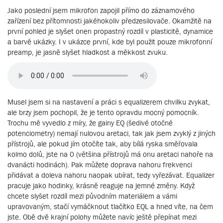
Jako poslední jsem mikrofon zapojil přímo do záznamového
zařízení bez přítomnosti jakéhokoliv předzesilovače. Okamžitě na
první pohled je slyšet onen propastný rozdíl v plasticitě, dynamice
a barvě ukázky. I v ukázce první, kde byl použit pouze mikrofonní
preamp, je jasně slyšet hladkost a měkkost zvuku.
Musel jsem si na nastavení a práci s equalizerem chvilku zvykat,
ale brzy jsem pochopil, že je tento opravdu mocný pomocník.
Trochu mě vyvedlo z míry, že gainy EQ (šedivé otočné
potenciometry) nemají nulovou aretaci, tak jak jsem zvyklý z jiných
přístrojů, ale pokud jím otočíte tak, aby bílá ryska směřovala
kolmo dolů, jste na 0 (většina přístrojů má onu aretaci nahoře na
dvanácti hodinách). Pak můžete doprava nahoru frekvenci
přidávat a doleva nahoru naopak ubírat, tedy vyřezávat. Equalizer
pracuje jako hodinky, krásně reaguje na jemné změny. Když
chcete slyšet rozdíl mezi původním materiálem a vámi
upravovaným, stačí vymáčknout tlačítko EQL a hned víte, na čem
jste. Obě dvě krajní polohy můžete navíc ještě přepínat mezi