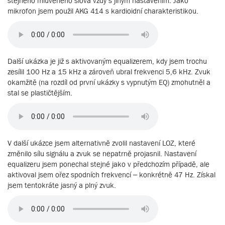
stejného mluveného slova vždy s jiným nastavením. Jako
mikrofon jsem použil AKG 414 s kardioidní charakteristikou.
Další ukázka je již s aktivovaným equalizerem, kdy jsem trochu
zesílil 100 Hz a 15 kHz a zároveň ubral frekvenci 5,6 kHz. Zvuk
okamžitě (na rozdíl od první ukázky s vypnutým EQ) zmohutněl a
stal se plastičtějším.
V další ukázce jsem alternativně zvolil nastavení LOZ, které
změnilo sílu signálu a zvuk se nepatrně projasnil. Nastavení
equalizeru jsem ponechal stejné jako v předchozím případě, ale
aktivoval jsem ořez spodních frekvencí – konkrétně 47 Hz. Získal
jsem tentokráte jasný a plný zvuk.