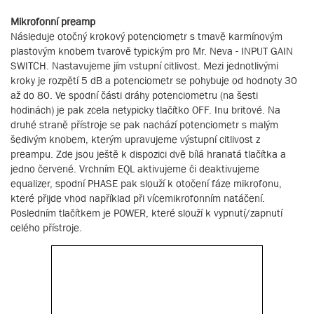
Mikrofonní preamp
Následuje otočný krokový potenciometr s tmavě karmínovým
plastovým knobem tvarově typickým pro Mr. Neva - INPUT GAIN
SWITCH. Nastavujeme jím vstupní citlivost. Mezi jednotlivými
kroky je rozpětí 5 dB a potenciometr se pohybuje od hodnoty 30
až do 80. Ve spodní části dráhy potenciometru (na šesti
hodinách) je pak zcela netypicky tlačítko OFF. Inu britové. Na
druhé straně přístroje se pak nachází potenciometr s malým
šedivým knobem, kterým upravujeme výstupní citlivost z
preampu. Zde jsou ještě k dispozici dvě bílá hranatá tlačítka a
jedno červené. Vrchním EQL aktivujeme či deaktivujeme
equalizer, spodní PHASE pak slouží k otočení fáze mikrofonu,
které přijde vhod například při vícemikrofonním natáčení.
Posledním tlačítkem je POWER, které slouží k vypnutí/zapnutí
celého přístroje.