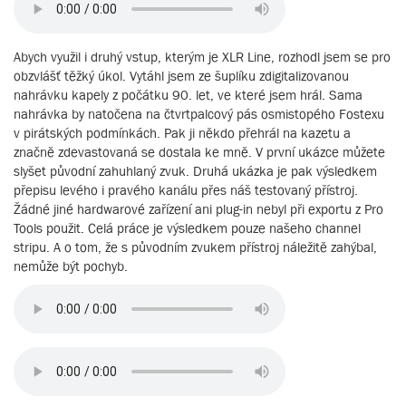
Abych využil i druhý vstup, kterým je XLR Line, rozhodl jsem se pro
obzvlášť těžký úkol. Vytáhl jsem ze šuplíku zdigitalizovanou
nahrávku kapely z počátku 90. let, ve které jsem hrál. Sama
nahrávka by natočena na čtvrtpalcový pás osmistopého Fostexu
v pirátských podmínkách. Pak ji někdo přehrál na kazetu a
značně zdevastovaná se dostala ke mně. V první ukázce můžete
slyšet původní zahuhlaný zvuk. Druhá ukázka je pak výsledkem
přepisu levého i pravého kanálu přes náš testovaný přístroj.
Žádné jiné hardwarové zařízení ani plug-in nebyl při exportu z Pro
Tools použit. Celá práce je výsledkem pouze našeho channel
stripu. A o tom, že s původním zvukem přístroj náležitě zahýbal,
nemůže být pochyb.