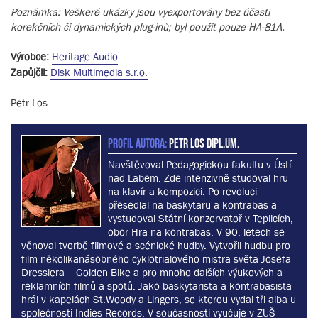
Poznámka: Veškeré ukázky jsou vyexportovány bez účasti
korekčních či dynamických plug-inů; byl použit pouze HA-81A.
Výrobce:
Heritage Audio
Zapůjčil:
Disk Multimedia s.r.o.
Petr Los
PROFIL AUTORA:
Petr Los dipl.um.
Navštěvoval Pedagogickou fakultu v Ůstí
nad Labem. Zde intenzivně studoval hru
na klavír a kompozici. Po revoluci
přesedlal na baskytaru a kontrabas a
vystudoval Státní konzervatoř v Teplicích,
obor Hra na kontrabas. V 90. letech se
věnoval tvorbě filmové a scénické hudby. Vytvořil hudbu pro
film několikanásobného cyklotrialového mistra světa Josefa
Dresslera – Golden Bike a pro mnoho dalších výukových a
reklamních filmů a spotů. Jako baskytarista a kontrabasista
hrál v kapelách St.Woody a Lingers, se kterou vydal tři alba u
společnosti Indies Records. V současnosti vyučuje v ZUŠ