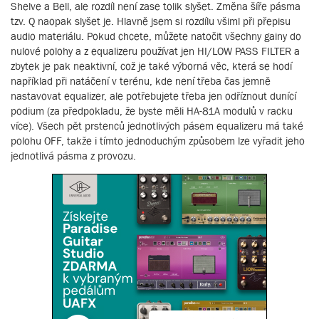
Shelve a Bell, ale rozdíl není zase tolik slyšet. Změna šíře pásma
tzv. Q naopak slyšet je. Hlavně jsem si rozdílu všiml při přepisu
audio materiálu. Pokud chcete, můžete natočit všechny gainy do
nulové polohy a z equalizeru používat jen HI/LOW PASS FILTER a
zbytek je pak neaktivní, což je také výborná věc, která se hodí
například při natáčení v terénu, kde není třeba čas jemně
nastavovat equalizer, ale potřebujete třeba jen odříznout dunící
podium (za předpokladu, že byste měli HA-81A modulů v racku
více). Všech pět prstenců jednotlivých pásem equalizeru má také
polohu OFF, takže i tímto jednoduchým způsobem lze vyřadit jeho
jednotlivá pásma z provozu.