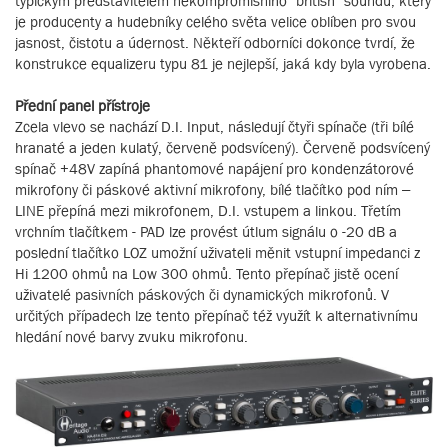
typickým představitelem nekompromisního “british” soundu, který
je producenty a hudebníky celého světa velice oblíben pro svou
jasnost, čistotu a údernost. Někteří odborníci dokonce tvrdí, že
konstrukce equalizeru typu 81 je nejlepší, jaká kdy byla vyrobena.
Přední panel přístroje
Zcela vlevo se nachází D.I. Input, následují čtyři spínače (tři bílé
hranaté a jeden kulatý, červeně podsvícený). Červeně podsvícený
spínač +48V zapíná phantomové napájení pro kondenzátorové
mikrofony či páskové aktivní mikrofony, bílé tlačítko pod ním –
LINE přepíná mezi mikrofonem, D.I. vstupem a linkou. Třetím
vrchním tlačítkem - PAD lze provést útlum signálu o -20 dB a
poslední tlačítko LOZ umožní uživateli měnit vstupní impedanci z
Hi 1200 ohmů na Low 300 ohmů. Tento přepínač jistě ocení
uživatelé pasivních páskových či dynamických mikrofonů. V
určitých případech lze tento přepínač též využít k alternativnímu
hledání nové barvy zvuku mikrofonu.