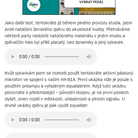
Jako další test, tentokráte již během plného provozu studia, jsem
zvolil natáčení ženského zpěvu do akustické hudby. Přehráváme
některé party nedobře natočeného materiálu v jiném studiu a
zpěvaččin hlas byl příliš placatý, bez dynamiky a plný sykavek.
Kvůli sykavkám jsem se rozhodl použít tentokráte aktivní páskový
mikrofon ve spojení s naším HA-81A. První ukázka níže je pouze s
použitím preampu a vyřazeným equalizerem. Když tuto ukázku
porovnáte s předcházející – původní stopou, je na první poslech
slyšet, onen rozdíl v měkkosti, uhlazenosti a plnosti signálu. U
druhé ukázky zpěvu je pak využit equalizer.