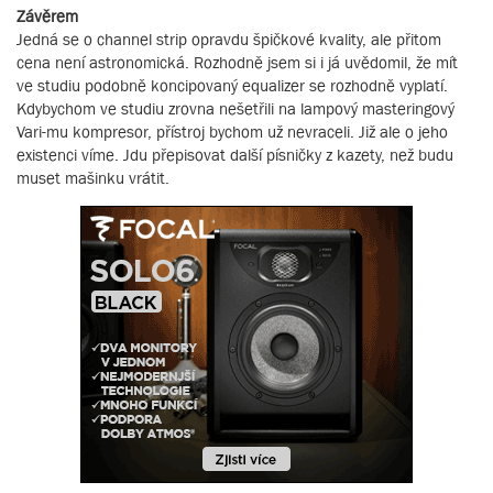
Závěrem
Jedná se o channel strip opravdu špičkové kvality, ale přitom
cena není astronomická. Rozhodně jsem si i já uvědomil, že mít
ve studiu podobně koncipovaný equalizer se rozhodně vyplatí.
Kdybychom ve studiu zrovna nešetřili na lampový masteringový
Vari-mu kompresor, přístroj bychom už nevraceli. Již ale o jeho
existenci víme. Jdu přepisovat další písničky z kazety, než budu
muset mašinku vrátit.