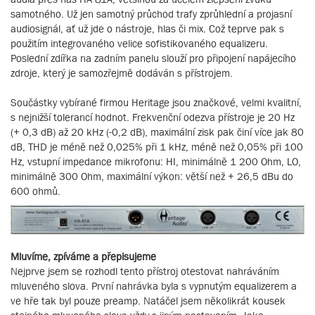
samotného. Už jen samotný průchod trafy zprůhlední a projasní
audiosignál, ať už jde o nástroje, hlas či mix. Což teprve pak s
použitím integrovaného velice sofistikovaného equalizeru.
Poslední zdířka na zadním panelu slouží pro připojení napájecího
zdroje, který je samozřejmě dodáván s přístrojem.
Součástky vybírané firmou Heritage jsou značkové, velmi kvalitní,
s nejnižší tolerancí hodnot. Frekvenční odezva přístroje je 20 Hz
(+ 0,3 dB) až 20 kHz (-0,2 dB), maximální zisk pak činí více jak 80
dB, THD je méně než 0,025% při 1 kHz, méně než 0,05% při 100
Hz, vstupní impedance mikrofonu: HI, minimálně 1 200 Ohm, LO,
minimálně 300 Ohm, maximální výkon: větší než + 26,5 dBu do
600 ohmů.
Mluvíme, zpíváme a přepisujeme
Nejprve jsem se rozhodl tento přístroj otestovat nahráváním
mluveného slova. První nahrávka byla s vypnutým equalizerem a
ve hře tak byl pouze preamp. Natáčel jsem několikrát kousek