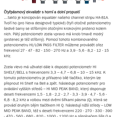
Čtyřpásmový ekvalizér s horní a dolní propustí
…takto je koncipován equalizer našeho channel stripu HA-81A.
Tvoří ho (pro Neva designově typické) čtyři otočné potenciometry
šedivé barvy se stříbrnými otočnými krokovými prstenci kolem
nich. Pátý potenciometr zcela vpravo má knob tmavě modrý
(prstenec je též stříbrný). Pomocí tohoto kombinovaného
potenciometru HI/LOW PASS FILTER můžeme provádět ořez
frekvencí 27 - 47 - 82 - 150 - 270 Hz a 3,9 - 5,6 - 8,2 - 12 - 15
kHz.
Zcela vlevo má uživatel dále k dispozici potenciometr HI
SHELF/BELL s frekvencemi 3,3 – 4,7 – 6,8 – 10 – 15 kHz. K
tomuto potenciometru je přiřazeno bílé tlačítko, kterým lze
přepnout Hi Shelf na Bell a zpět. Následuje potenciometr pro
ovládání vyšších středů – HI MID PEAK BAND, který disponuje
deseti frekvencemi 1,5 - 1,8 - 2,2 - 2,7 - 3,3 - 3,9 - 4,7 - 5,6 -
6,8 - 8,2 kHz a volbou mezi dvěmi šířkami pásma (Q), která se
provádí druhým bílým tlačítkem HI Q. Následují nižší středy – LOW
MID PEAK BAND, též s deseti frekvencemi 220 - 270 - 330 - 390
- 470 - 560 - 680 - 820 - 1000 - 1200 Hz a přepínačem šíře Q a