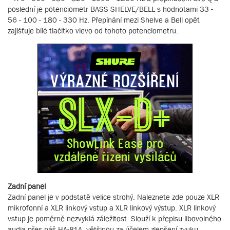
poslední je potenciometr BASS SHELVE/BELL s hodnotami 33 -
56 - 100 - 180 - 330 Hz. Přepínání mezi Shelve a Bell opět
zajišťuje bílé tlačítko vlevo od tohoto potenciometru.
Zadní panel
Zadní panel je v podstatě velice strohý. Naleznete zde pouze XLR
mikrofonní a XLR linkový vstup a XLR linkový výstup. XLR linkový
vstup je poměrně nezvyklá záležitost. Slouží k přepisu libovolného
audia přes náš HA-81A, většinou za účelem zlepšení zvuku