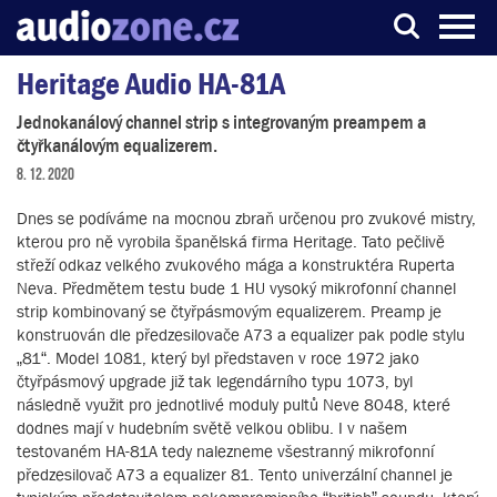
Heritage Audio HA-81A
Server o digitálním zpracování zvuku
Jednokanálový channel strip s integrovaným preampem a
čtyřkanálovým equalizerem.
8. 12. 2020
Dnes se podíváme na mocnou zbraň určenou pro zvukové mistry,
kterou pro ně vyrobila španělská firma Heritage. Tato pečlivě
střeží odkaz velkého zvukového mága a konstruktéra Ruperta
Neva. Předmětem testu bude 1 HU vysoký mikrofonní channel
strip kombinovaný se čtyřpásmovým equalizerem. Preamp je
konstruován dle předzesilovače A73 a equalizer pak podle stylu
„81“. Model 1081, který byl představen v roce 1972 jako
čtyřpásmový upgrade již tak legendárního typu 1073, byl
následně využit pro jednotlivé moduly pultů Neve 8048, které
dodnes mají v hudebním světě velkou oblibu. I v našem
testovaném HA-81A tedy nalezneme všestranný mikrofonní
předzesilovač A73 a equalizer 81. Tento univerzální channel je