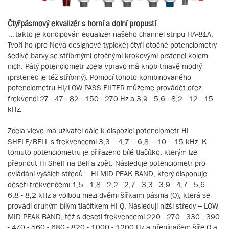
Čtyřpásmový ekvalizér s horní a dolní propustí
…takto je koncipován equalizer našeho channel stripu HA-81A.
Tvoří ho (pro Neva designově typické) čtyři otočné potenciometry
šedivé barvy se stříbrnými otočnými krokovými prstenci kolem
nich. Pátý potenciometr zcela vpravo má knob tmavě modrý
(prstenec je též stříbrný). Pomocí tohoto kombinovaného
potenciometru HI/LOW PASS FILTER můžeme provádět ořez
frekvencí 27 - 47 - 82 - 150 - 270 Hz a 3,9 - 5,6 - 8,2 - 12 - 15
kHz.
Zcela vlevo má uživatel dále k dispozici potenciometr HI
SHELF/BELL s frekvencemi 3,3 – 4,7 – 6,8 – 10 – 15 kHz. K
tomuto potenciometru je přiřazeno bílé tlačítko, kterým lze
přepnout Hi Shelf na Bell a zpět. Následuje potenciometr pro
ovládání vyšších středů – HI MID PEAK BAND, který disponuje
deseti frekvencemi 1,5 - 1,8 - 2,2 - 2,7 - 3,3 - 3,9 - 4,7 - 5,6 -
6,8 - 8,2 kHz a volbou mezi dvěmi šířkami pásma (Q), která se
provádí druhým bílým tlačítkem HI Q. Následují nižší středy – LOW
MID PEAK BAND, též s deseti frekvencemi 220 - 270 - 330 - 390
- 470 - 560 - 680 - 820 - 1000 - 1200 Hz a přepínačem šíře Q a