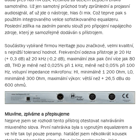
samotného. Už jen samotný průchod trafy zprůhlední a projasní
audiosignál, ať už jde o nástroje, hlas či mix. Což teprve pak s
použitím integrovaného velice sofistikovaného equalizeru.
Poslední zdířka na zadním panelu slouží pro připojení napájecího
zdroje, který je samozřejmě dodáván s přístrojem.
Součástky vybírané firmou Heritage jsou značkové, velmi kvalitní,
s nejnižší tolerancí hodnot. Frekvenční odezva přístroje je 20 Hz
(+ 0,3 dB) až 20 kHz (-0,2 dB), maximální zisk pak činí více jak 80
dB, THD je méně než 0,025% při 1 kHz, méně než 0,05% při 100
Hz, vstupní impedance mikrofonu: HI, minimálně 1 200 Ohm, LO,
minimálně 300 Ohm, maximální výkon: větší než + 26,5 dBu do
600 ohmů.
Mluvíme, zpíváme a přepisujeme
Nejprve jsem se rozhodl tento přístroj otestovat nahráváním
mluveného slova. První nahrávka byla s vypnutým equalizerem a
ve hře tak byl pouze preamp. Natáčel jsem několikrát kousek