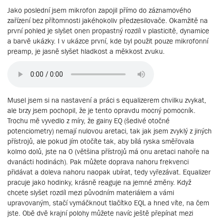
Jako poslední jsem mikrofon zapojil přímo do záznamového
zařízení bez přítomnosti jakéhokoliv předzesilovače. Okamžitě na
první pohled je slyšet onen propastný rozdíl v plasticitě, dynamice
a barvě ukázky. I v ukázce první, kde byl použit pouze mikrofonní
preamp, je jasně slyšet hladkost a měkkost zvuku.
Musel jsem si na nastavení a práci s equalizerem chvilku zvykat,
ale brzy jsem pochopil, že je tento opravdu mocný pomocník.
Trochu mě vyvedlo z míry, že gainy EQ (šedivé otočné
potenciometry) nemají nulovou aretaci, tak jak jsem zvyklý z jiných
přístrojů, ale pokud jím otočíte tak, aby bílá ryska směřovala
kolmo dolů, jste na 0 (většina přístrojů má onu aretaci nahoře na
dvanácti hodinách). Pak můžete doprava nahoru frekvenci
přidávat a doleva nahoru naopak ubírat, tedy vyřezávat. Equalizer
pracuje jako hodinky, krásně reaguje na jemné změny. Když
chcete slyšet rozdíl mezi původním materiálem a vámi
upravovaným, stačí vymáčknout tlačítko EQL a hned víte, na čem
jste. Obě dvě krajní polohy můžete navíc ještě přepínat mezi