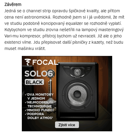
Závěrem
Jedná se o channel strip opravdu špičkové kvality, ale přitom
cena není astronomická. Rozhodně jsem si i já uvědomil, že mít
ve studiu podobně koncipovaný equalizer se rozhodně vyplatí.
Kdybychom ve studiu zrovna nešetřili na lampový masteringový
Vari-mu kompresor, přístroj bychom už nevraceli. Již ale o jeho
existenci víme. Jdu přepisovat další písničky z kazety, než budu
muset mašinku vrátit.