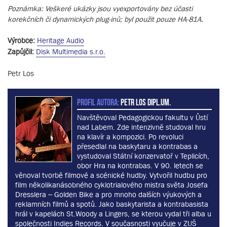
Poznámka: Veškeré ukázky jsou vyexportovány bez účasti
korekčních či dynamických plug-inů; byl použit pouze HA-81A.
Výrobce:
Heritage Audio
Zapůjčil:
Disk Multimedia s.r.o.
Petr Los
PROFIL AUTORA:
Petr Los dipl.um.
Navštěvoval Pedagogickou fakultu v Ůstí
nad Labem. Zde intenzivně studoval hru
na klavír a kompozici. Po revoluci
přesedlal na baskytaru a kontrabas a
vystudoval Státní konzervatoř v Teplicích,
obor Hra na kontrabas. V 90. letech se
věnoval tvorbě filmové a scénické hudby. Vytvořil hudbu pro
film několikanásobného cyklotrialového mistra světa Josefa
Dresslera – Golden Bike a pro mnoho dalších výukových a
reklamních filmů a spotů. Jako baskytarista a kontrabasista
hrál v kapelách St.Woody a Lingers, se kterou vydal tři alba u
společnosti Indies Records. V současnosti vyučuje v ZUŠ