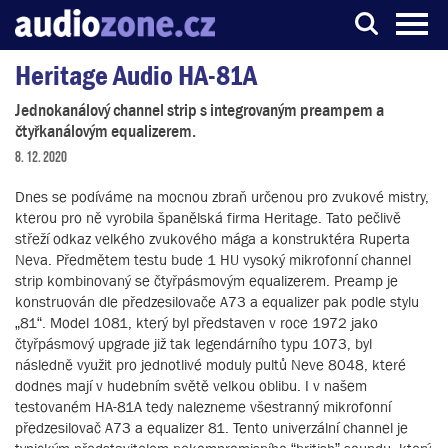
Heritage Audio HA-81A
Server o digitálním zpracování zvuku
Jednokanálový channel strip s integrovaným preampem a
čtyřkanálovým equalizerem.
8. 12. 2020
Dnes se podíváme na mocnou zbraň určenou pro zvukové mistry,
kterou pro ně vyrobila španělská firma Heritage. Tato pečlivě
střeží odkaz velkého zvukového mága a konstruktéra Ruperta
Neva. Předmětem testu bude 1 HU vysoký mikrofonní channel
strip kombinovaný se čtyřpásmovým equalizerem. Preamp je
konstruován dle předzesilovače A73 a equalizer pak podle stylu
„81“. Model 1081, který byl představen v roce 1972 jako
čtyřpásmový upgrade již tak legendárního typu 1073, byl
následně využit pro jednotlivé moduly pultů Neve 8048, které
dodnes mají v hudebním světě velkou oblibu. I v našem
testovaném HA-81A tedy nalezneme všestranný mikrofonní
předzesilovač A73 a equalizer 81. Tento univerzální channel je