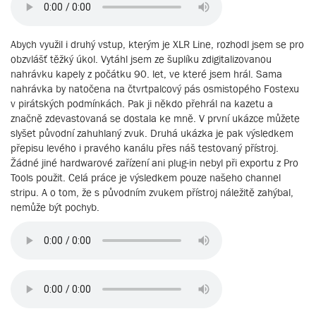
Abych využil i druhý vstup, kterým je XLR Line, rozhodl jsem se pro
obzvlášť těžký úkol. Vytáhl jsem ze šuplíku zdigitalizovanou
nahrávku kapely z počátku 90. let, ve které jsem hrál. Sama
nahrávka by natočena na čtvrtpalcový pás osmistopého Fostexu
v pirátských podmínkách. Pak ji někdo přehrál na kazetu a
značně zdevastovaná se dostala ke mně. V první ukázce můžete
slyšet původní zahuhlaný zvuk. Druhá ukázka je pak výsledkem
přepisu levého i pravého kanálu přes náš testovaný přístroj.
Žádné jiné hardwarové zařízení ani plug-in nebyl při exportu z Pro
Tools použit. Celá práce je výsledkem pouze našeho channel
stripu. A o tom, že s původním zvukem přístroj náležitě zahýbal,
nemůže být pochyb.