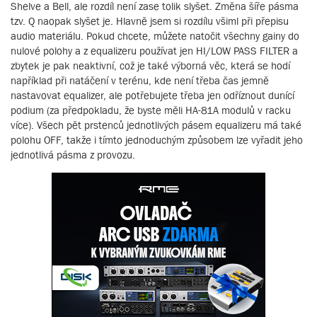
Shelve a Bell, ale rozdíl není zase tolik slyšet. Změna šíře pásma
tzv. Q naopak slyšet je. Hlavně jsem si rozdílu všiml při přepisu
audio materiálu. Pokud chcete, můžete natočit všechny gainy do
nulové polohy a z equalizeru používat jen HI/LOW PASS FILTER a
zbytek je pak neaktivní, což je také výborná věc, která se hodí
například při natáčení v terénu, kde není třeba čas jemně
nastavovat equalizer, ale potřebujete třeba jen odříznout dunící
podium (za předpokladu, že byste měli HA-81A modulů v racku
více). Všech pět prstenců jednotlivých pásem equalizeru má také
polohu OFF, takže i tímto jednoduchým způsobem lze vyřadit jeho
jednotlivá pásma z provozu.