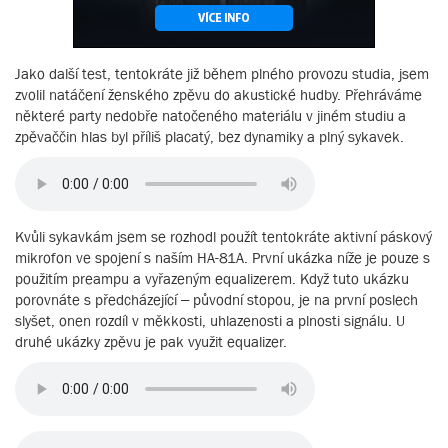
Jako další test, tentokráte již během plného provozu studia, jsem
zvolil natáčení ženského zpěvu do akustické hudby. Přehráváme
některé party nedobře natočeného materiálu v jiném studiu a
zpěvaččin hlas byl příliš placatý, bez dynamiky a plný sykavek.
Kvůli sykavkám jsem se rozhodl použít tentokráte aktivní páskový
mikrofon ve spojení s naším HA-81A. První ukázka níže je pouze s
použitím preampu a vyřazeným equalizerem. Když tuto ukázku
porovnáte s předcházející – původní stopou, je na první poslech
slyšet, onen rozdíl v měkkosti, uhlazenosti a plnosti signálu. U
druhé ukázky zpěvu je pak využit equalizer.