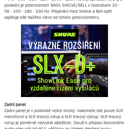
poslední je potenciometr BASS SHELVE/BELL s hodnotami 33 -
56 - 100 - 180 - 330 Hz. Přepínání mezi Shelve a Bell opět
zajišťuje bílé tlačítko vlevo od tohoto potenciometru.
Zadní panel
Zadní panel je v podstatě velice strohý. Naleznete zde pouze XLR
mikrofonní a XLR linkový vstup a XLR linkový výstup. XLR linkový
vstup je poměrně nezvyklá záležitost. Slouží k přepisu libovolného
audia přes náš HA-81A, většinou za účelem zlepšení zvuku