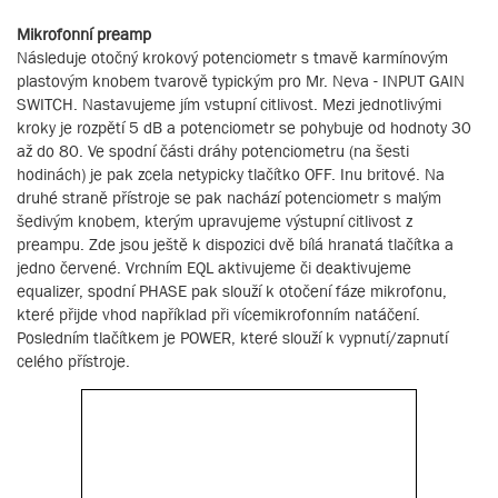
Mikrofonní preamp
Následuje otočný krokový potenciometr s tmavě karmínovým
plastovým knobem tvarově typickým pro Mr. Neva - INPUT GAIN
SWITCH. Nastavujeme jím vstupní citlivost. Mezi jednotlivými
kroky je rozpětí 5 dB a potenciometr se pohybuje od hodnoty 30
až do 80. Ve spodní části dráhy potenciometru (na šesti
hodinách) je pak zcela netypicky tlačítko OFF. Inu britové. Na
druhé straně přístroje se pak nachází potenciometr s malým
šedivým knobem, kterým upravujeme výstupní citlivost z
preampu. Zde jsou ještě k dispozici dvě bílá hranatá tlačítka a
jedno červené. Vrchním EQL aktivujeme či deaktivujeme
equalizer, spodní PHASE pak slouží k otočení fáze mikrofonu,
které přijde vhod například při vícemikrofonním natáčení.
Posledním tlačítkem je POWER, které slouží k vypnutí/zapnutí
celého přístroje.