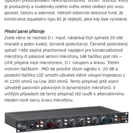
typickým představitelem nekompromisního “british” soundu, který
je producenty a hudebníky celého světa velice oblíben pro svou
jasnost, čistotu a údernost. Někteří odborníci dokonce tvrdí, že
konstrukce equalizeru typu 81 je nejlepší, jaká kdy byla vyrobena.
Přední panel přístroje
Zcela vlevo se nachází D.I. Input, následují čtyři spínače (tři bílé
hranaté a jeden kulatý, červeně podsvícený). Červeně podsvícený
spínač +48V zapíná phantomové napájení pro kondenzátorové
mikrofony či páskové aktivní mikrofony, bílé tlačítko pod ním –
LINE přepíná mezi mikrofonem, D.I. vstupem a linkou. Třetím
vrchním tlačítkem - PAD lze provést útlum signálu o -20 dB a
poslední tlačítko LOZ umožní uživateli měnit vstupní impedanci z
Hi 1200 ohmů na Low 300 ohmů. Tento přepínač jistě ocení
uživatelé pasivních páskových či dynamických mikrofonů. V
určitých případech lze tento přepínač též využít k alternativnímu
hledání nové barvy zvuku mikrofonu.