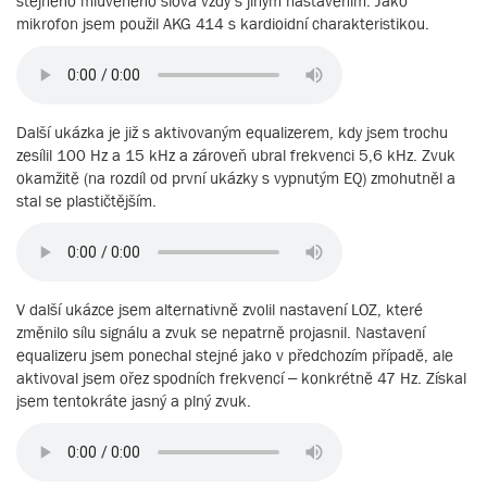
stejného mluveného slova vždy s jiným nastavením. Jako
mikrofon jsem použil AKG 414 s kardioidní charakteristikou.
Další ukázka je již s aktivovaným equalizerem, kdy jsem trochu
zesílil 100 Hz a 15 kHz a zároveň ubral frekvenci 5,6 kHz. Zvuk
okamžitě (na rozdíl od první ukázky s vypnutým EQ) zmohutněl a
stal se plastičtějším.
V další ukázce jsem alternativně zvolil nastavení LOZ, které
změnilo sílu signálu a zvuk se nepatrně projasnil. Nastavení
equalizeru jsem ponechal stejné jako v předchozím případě, ale
aktivoval jsem ořez spodních frekvencí – konkrétně 47 Hz. Získal
jsem tentokráte jasný a plný zvuk.